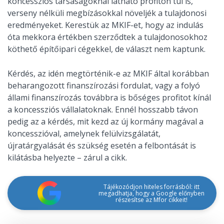
koncessziós társaságoknál látható profiton túl is,
verseny nélküli megbízásokkal növeljék a tulajdonosi
eredményeket. Kerestük az MKIF-et, hogy az indulás
óta mekkora értékben szerződtek a tulajdonosokhoz
köthető építőipari cégekkel, de választ nem kaptunk.
Kérdés, az idén megtörténik-e az MKIF által korábban
beharangozott finanszírozási fordulat, vagy a folyó
állami finanszírozás továbbra is bőséges profitot kínál
a koncessziós vállalatoknak. Ennél hosszabb távon
pedig az a kérdés, mit kezd az új kormány magával a
koncesszióval, amelynek felülvizsgálatát,
újratárgyalását és szükség esetén a felbontását is
kilátásba helyezte – zárul a cikk.
Tájékozódjon hiteles forrásból: itt
megadhatja, hogy a Google előnyben
részesítse az Mfor cikkeit!