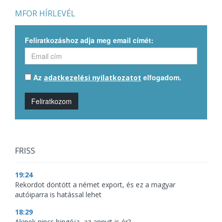
MFOR HÍRLEVÉL
Feliratkozáshoz adja meg email címét:
Az
elfogadom.
adatkezelési nyilatkozatot
Feliratkozom
FRISS
19:24
Rekordot döntött a német export, és ez a magyar
autóiparra is hatással lehet
18:29
Akinek nincs bingója, az annyit is ér?