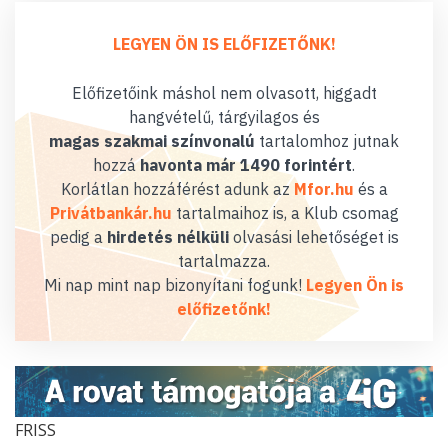
LEGYEN ÖN IS ELŐFIZETŐNK!
Előfizetőink máshol nem olvasott, higgadt
hangvételű, tárgyilagos és
magas szakmai színvonalú
tartalomhoz jutnak
hozzá
havonta már 1490 forintért
.
Korlátlan hozzáférést adunk az
Mfor.hu
és a
Privátbankár.hu
tartalmaihoz is, a Klub csomag
pedig a
hirdetés nélküli
olvasási lehetőséget is
tartalmazza.
Mi nap mint nap bizonyítani fogunk!
Legyen Ön is
előfizetőnk!
FRISS