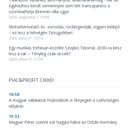
egyházhoz került semennyire sem lett transzparens a
szombathelyi Brenner-villa ügye
2026. augusztus 7. 16:58
Motorbemutató és -sorsolás, rocklegendák, ingyen belépő
– ez lesz a hétvégén Diósgyőrben
2026. július 31. 12:10
Egy munkás tréfásan közölte Szopkó Tiborral, 2030-ra kész
lesz a vár – Tényleg csak viccelt?
2026. július 31. 11:56
PIAC&PROFIT CIKKEI
16:58
A magyar vállalatok működését is fenyegeti a szélsőséges
időjárás
15:32
Magyar Péter szerint ezt hagyta hátra az Orbán-kormány