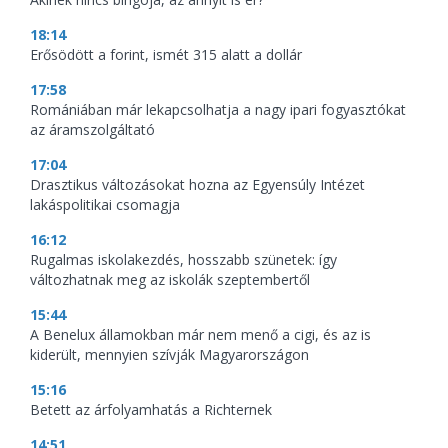
18:14
Erősödött a forint, ismét 315 alatt a dollár
17:58
Romániában már lekapcsolhatja a nagy ipari fogyasztókat
az áramszolgáltató
17:04
Drasztikus változásokat hozna az Egyensúly Intézet
lakáspolitikai csomagja
16:12
Rugalmas iskolakezdés, hosszabb szünetek: így
változhatnak meg az iskolák szeptembertől
15:44
A Benelux államokban már nem menő a cigi, és az is
kiderült, mennyien szívják Magyarországon
15:16
Betett az árfolyamhatás a Richternek
14:51