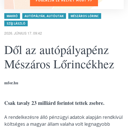
FOGLALJA LE HELYÉT MOST >>
MAKRÓ
AUTÓPÁLYÁK, AUTÓUTAK
MÉSZÁROS LŐRINC
SZÍJJ LÁSZLÓ
2026. JÚNIUS 17. 09:42
Dől az autópályapénz
Mészáros Lőrincékhez
mfor.hu
Csak tavaly 23 milliárd forintot tettek zsebre.
A rendelkezésre álló pénzügyi adatok alapján rendkívül
költséges a magyar állam valaha volt legnagyobb