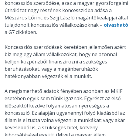
koncessziós szerződése, azaz a magyar gyorsforgalmi
úthálózat nagy részének koncesszióba adása a
Mészáros Lőrinc és Szíjj László magántőkealapjai által
tulajdonolt koncessziós vállalkozásoknak –
olvasható
a G7 cikkében.
Koncessziós szerződések keretében jellemzően azért
bíz meg egy állam vállalkozókat, hogy ne azonnal
kelljen közpénzből finanszírozni a szükséges
beruházásokat, vagy a magánberuházók
hatékonyabban végezzék el a munkát.
A megismerhető adatok fényében azonban az MKIF
esetében egyik sem tűnik igaznak. Egyrészt az első
időszaktól kezdve folyamatosan nyereséges a
koncesszió. Ez alapján ugyanennyi folyó kiadásból az
állam is el tudta volna végezni a munkákat; vagy akár
kevesebből is, a szükséges hitel, kötvény
kibocsátásával együtt. (Mivel a magyar állam