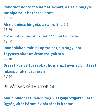
Rekordot döntött a német export, és ez a magyar
autóiparra is hatással lehet
19:24
Akinek nincs bingója, az annyit is ér?
18:29
Erősödött a forint, ismét 315 alatt a dollár
18:14
Romániában már lekapcsolhatja a nagy ipari
fogyasztókat az áramszolgáltató
17:58
Drasztikus változásokat hozna az Egyensúly Intézet
lakáspolitikai csomagja
17:04
PRIVÁTBANKÁR.HU TOP
24
Már a budapesti rendőrség vizsgálja Szijjártó Péter
ügyét, akár három év börtönt is kaphat