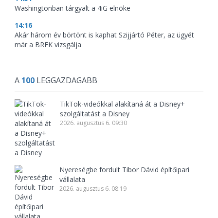
Washingtonban tárgyalt a 4iG elnöke
14:16
Akár három év börtönt is kaphat Szijjártó Péter, az ügyét
már a BRFK vizsgálja
A
100
LEGGAZDAGABB
TikTok-videókkal alakítaná át a Disney+
szolgáltatást a Disney
2026. augusztus 6. 09:30
Nyereségbe fordult Tibor Dávid építőipari
vállalata
2026. augusztus 6. 08:19