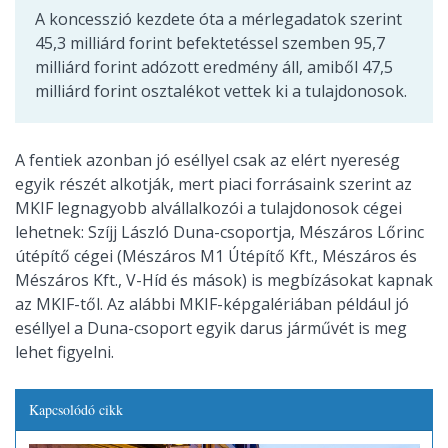
A koncesszió kezdete óta a mérlegadatok szerint
45,3 milliárd forint befektetéssel szemben 95,7
milliárd forint adózott eredmény áll, amiből 47,5
milliárd forint osztalékot vettek ki a tulajdonosok.
A fentiek azonban jó eséllyel csak az elért nyereség
egyik részét alkotják, mert piaci forrásaink szerint az
MKIF legnagyobb alvállalkozói a tulajdonosok cégei
lehetnek: Szíjj László Duna-csoportja, Mészáros Lőrinc
útépítő cégei (Mészáros M1 Útépítő Kft., Mészáros és
Mészáros Kft., V-Híd és mások) is megbízásokat kapnak
az MKIF-től. Az alábbi MKIF-képgalériában például jó
eséllyel a Duna-csoport egyik darus járművét is meg
lehet figyelni.
Kapcsolódó cikk