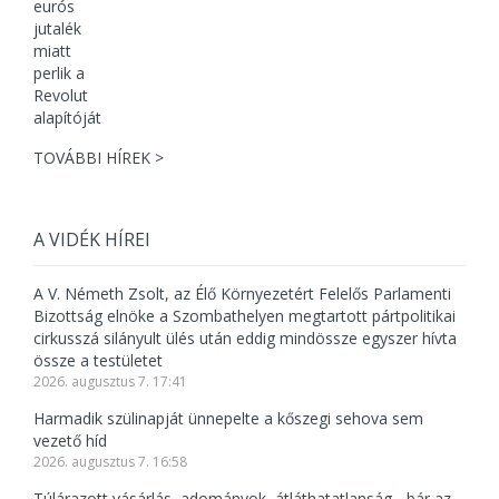
TOVÁBBI HÍREK >
A VIDÉK HÍREI
A V. Németh Zsolt, az Élő Környezetért Felelős Parlamenti
Bizottság elnöke a Szombathelyen megtartott pártpolitikai
cirkusszá silányult ülés után eddig mindössze egyszer hívta
össze a testületet
2026. augusztus 7. 17:41
Harmadik szülinapját ünnepelte a kőszegi sehova sem
vezető híd
2026. augusztus 7. 16:58
Túlárazott vásárlás, adományok, átláthatatlanság - bár az