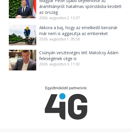
Magyar Péter újabb bejelentése az
áramhiányról: hatalmas spórolásba kezdett
az ország
2026. augusztus 2. 12:37
Akkora a baj, hogy az emelkedő benzinár
már nem is aggasztja az embereket
2026. augusztus 1. 05:56
Csúnyán veszteséges lett Matolcsy Ádám
feleségének cége is
2026. augusztus 3. 11:02
Együttműködő partnerünk: