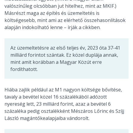
valószínűleg olcsóbban jut hitelhez, mint az MKIF.)
Másrészt maga az építés és üzemeltetés is
költségesebb, mint ami az elérhető összehasonlítások
alapján indokolható lenne – írják a cikkben.
Az üzemeltetésre az első teljes év, 2023 óta 37-41
milliárd forintot szántak. Ez közel duplája annak,
mint amit korábban a Magyar Közút erre
fordíthatott.
Hiába zajlik például az M1 nagyon költsége bővítése,
tavaly a bevétel közel 16 százalékából adózott
nyereség lett, 23 milliárd forint, azaz a bevétel 6
százaléka pedig osztalékként Mészáros Lőrinc és Szíjj
László magántőkealapjaiba vándorolt.