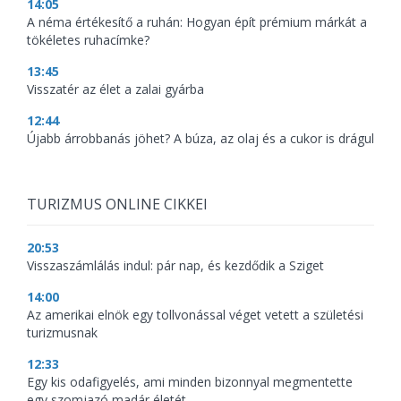
14:05
A néma értékesítő a ruhán: Hogyan épít prémium márkát a
tökéletes ruhacímke?
13:45
Visszatér az élet a zalai gyárba
12:44
Újabb árrobbanás jöhet? A búza, az olaj és a cukor is drágul
TURIZMUS ONLINE CIKKEI
20:53
Visszaszámlálás indul: pár nap, és kezdődik a Sziget
14:00
Az amerikai elnök egy tollvonással véget vetett a születési
turizmusnak
12:33
Egy kis odafigyelés, ami minden bizonnyal megmentette
egy szomjazó madár életét