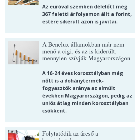
Az euróval szemben délelőtt még
367 feletti árfolyamon állt a forint,
estére sikerült azon is javítai.
A Benelux államokban már nem
menő a cigi, és az is kiderült,
mennyien szívják Magyarországon
A 16-24 éves korosztályban még
nőtt is a dohánytermék-
fogyasztók aránya az elmúlt
években Magyarországon, pedig az
uniós átlag minden korosztályban
csökkent.
Folytatódik az áreső a