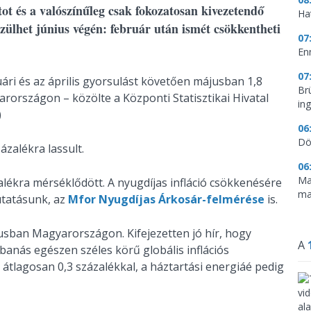
ntot és a valószínűleg csak fokozatosan kivezetendő
Ha
zülhet június végén: február után ismét csökkentheti
07
En
07
ári és az április gyorsulást követően májusban 1,8
Br
yarországon – közölte a Központi Statisztikai Hivatal
in
)
06
Dö
ázalékra lassult.
06
Ma
alékra mérséklődött. A nyugdíjas infláció csökkenésére
ma
utatásunk, az
Mfor Nyugdíjas Árkosár-felmérése
is.
jusban Magyarországon. Kifejezetten jó hír, hogy
A
anás egészen széles körű globális inflációs
 átlagosan 0,3 százalékkal, a háztartási energiáé pedig