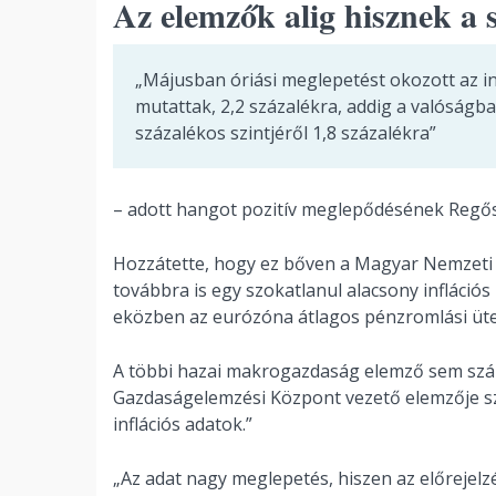
Az elemzők alig hisznek a
„Májusban óriási meglepetést okozott az in
mutattak, 2,2 százalékra, addig a valóságb
százalékos szintjéről 1,8 százalékra”
– adott hangot pozitív meglepődésének Regős
Hozzátette, hogy ez bőven a Magyar Nemzeti Ba
továbbra is egy szokatlanul alacsony inflációs
eközben az eurózóna átlagos pénzromlási üt
A többi hazai makrogazdaság elemző sem szám
Gazdaságelemzési Központ vezető elemzője sz
inflációs adatok.”
„Az adat nagy meglepetés, hiszen az előrejelzé