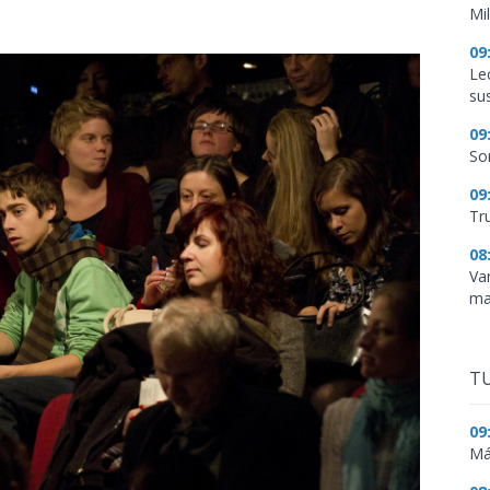
Mi
09
Le
su
09
So
09
Tr
08
Va
ma
TU
09
Má