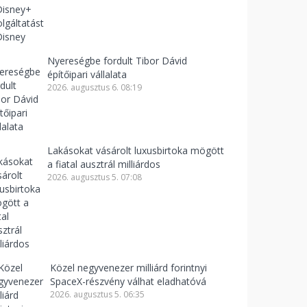
Nyereségbe fordult Tibor Dávid
építőipari vállalata
2026. augusztus 6. 08:19
Lakásokat vásárolt luxusbirtoka mögött
a fiatal ausztrál milliárdos
2026. augusztus 5. 07:08
Közel negyvenezer milliárd forintnyi
SpaceX-részvény válhat eladhatóvá
2026. augusztus 5. 06:35