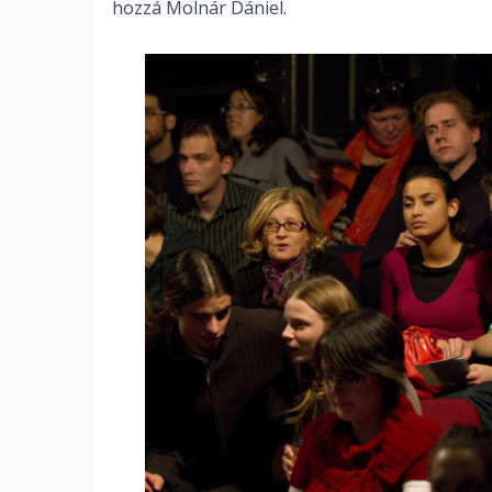
hozzá Molnár Dániel.