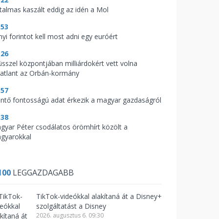
talmas kaszált eddig az idén a Mol
:53
nyi forintot kell most adni egy euróért
:26
üsszel központjában milliárdokért vett volna
gatlant az Orbán-kormány
:57
ntő fontosságú adat érkezik a magyar gazdaságról
:38
gyar Péter csodálatos örömhírt közölt a
gyarokkal
100
LEGGAZDAGABB
TikTok-videókkal alakítaná át a Disney+
szolgáltatást a Disney
2026. augusztus 6. 09:30