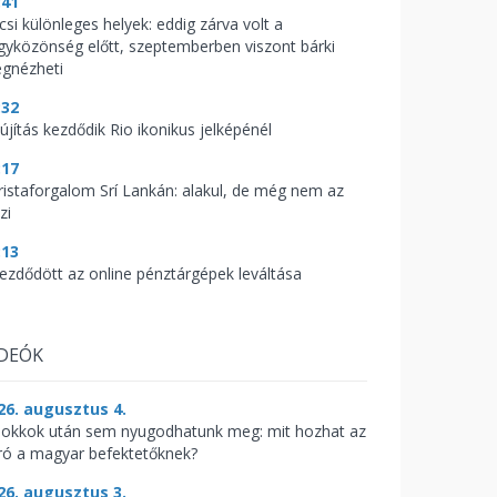
:41
csi különleges helyek: eddig zárva volt a
gyközönség előtt, szeptemberben viszont bárki
gnézheti
:32
újítás kezdődik Rio ikonikus jelképénél
:17
ristaforgalom Srí Lankán: alakul, de még nem az
zi
:13
kezdődött az online pénztárgépek leváltása
IDEÓK
26. augusztus 4.
sokkok után sem nyugodhatunk meg: mit hozhat az
ró a magyar befektetőknek?
26. augusztus 3.