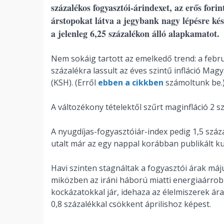
százalékos fogyasztói-árindexet, az erős fori
árstopokat látva a jegybank nagy lépésre kés
a jelenleg 6,25 százalékon álló alapkamatot.
Nem sokáig tartott az emelkedő trend: a febru
százalékra lassult az éves szintű infláció Mag
(KSH). (Erről
ebben a cikkben
számoltunk be.
A változékony tételektől szűrt maginfláció 2 sz
A nyugdíjas-fogyasztóiár-index pedig 1,5 száz
utalt már az egy nappal korábban publikált k
Havi szinten stagnáltak a fogyasztói árak má
miközben az iráni háború miatti energiaárrobb
kockázatokkal jár, idehaza az élelmiszerek ára
0,8 százalékkal csökkent áprilishoz képest.