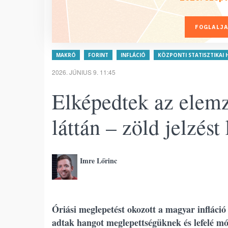
FOGLALJA
MAKRÓ
FORINT
INFLÁCIÓ
KÖZPONTI STATISZTIKAI H
2026. JÚNIUS 9. 11:45
Elképedtek az elemz
láttán – zöld jelzé
Imre Lőrinc
Óriási meglepetést okozott a magyar infláció
adtak hangot meglepettségüknek és lefelé mód