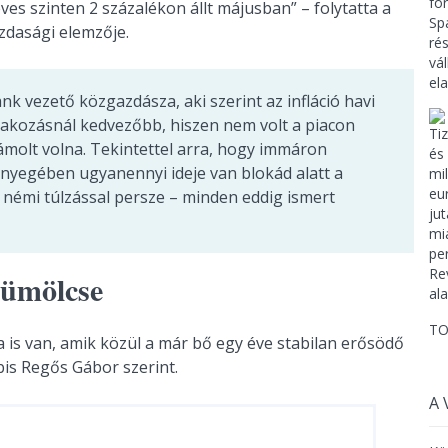
éves szinten 2 százalékon állt májusban” – folytatta a
zdasági elemzője.
k vezető közgazdásza, aki szerint az infláció havi
rakozásnál kedvezőbb, hiszen nem volt a piacon
számolt volna. Tekintettel arra, hogy immáron
ényegében ugyanennyi ideje van blokád alatt a
 némi túlzással persze – minden eddig ismert
yümölcse
TO
 is van, amik közül a már bő egy éve stabilan erősödő
bis Regős Gábor szerint.
A 