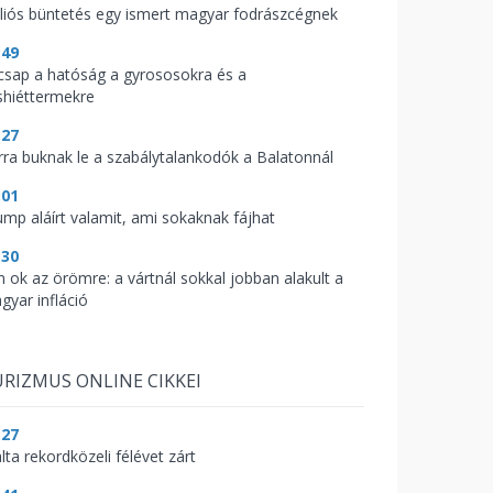
lliós büntetés egy ismert magyar fodrászcégnek
:49
csap a hatóság a gyrososokra és a
shiéttermekre
:27
rra buknak le a szabálytalankodók a Balatonnál
:01
ump aláírt valamit, ami sokaknak fájhat
:30
n ok az örömre: a vártnál sokkal jobban alakult a
gyar infláció
RIZMUS ONLINE CIKKEI
:27
lta rekordközeli félévet zárt