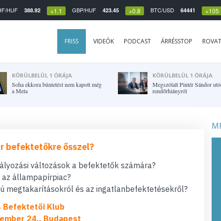
HF/HUF
GBP/HUF
BTC/USD
388.92
423.45
64441
+1.1
+0.8
+105
FRISS
VIDEÓK
PODCAST
ÁRRÉSSTOP
ROVA
KÖRÜLBELÜL 1 ÓRÁJA
KÖRÜLBELÜL 1 ÓRÁJA
Soha ekkora büntetést nem kapott még
Megszólalt Pintér Sándor utó
a Meta
rendőrhiányról
MF
r befektetőkre ősszel?
bályozási változások a befektetők számára?
t az állampapírpiac?
 megtakarításokról és az ingatlanbefektetésekről?
s Befektetői Klub
ember 24., Budapest