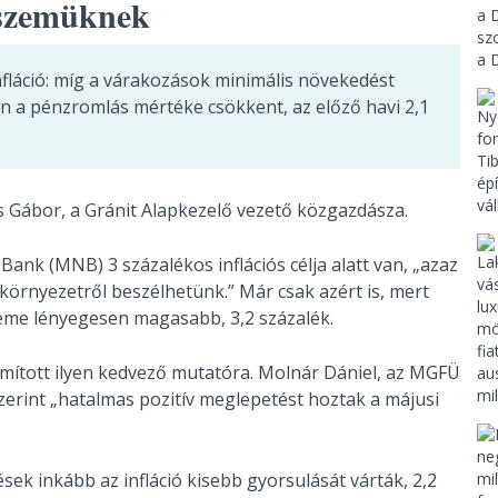
 szemüknek
fláció: míg a várakozások minimális növekedést
an a pénzromlás mértéke csökkent, az előző havi 2,1
 Gábor, a Gránit Alapkezelő vezető közgazdásza.
nk (MNB) 3 százalékos inflációs célja alatt van, „azaz
 környezetről beszélhetünk.” Már csak azért is, mert
eme lényegesen magasabb, 3,2 százalék.
ított ilyen kedvező mutatóra. Molnár Dániel, az MGFÜ
erint „hatalmas pozitív meglepetést hoztak a májusi
sek inkább az infláció kisebb gyorsulását várták, 2,2