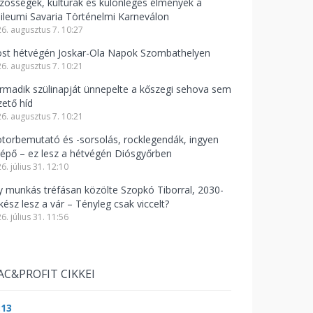
zösségek, kultúrák és különleges élmények a
bileumi Savaria Történelmi Karneválon
6. augusztus 7. 10:27
st hétvégén Joskar-Ola Napok Szombathelyen
6. augusztus 7. 10:21
rmadik szülinapját ünnepelte a kőszegi sehova sem
zető híd
6. augusztus 7. 10:21
torbemutató és -sorsolás, rocklegendák, ingyen
lépő – ez lesz a hétvégén Diósgyőrben
6. július 31. 12:10
y munkás tréfásan közölte Szopkó Tiborral, 2030-
kész lesz a vár – Tényleg csak viccelt?
6. július 31. 11:56
AC&PROFIT CIKKEI
:13