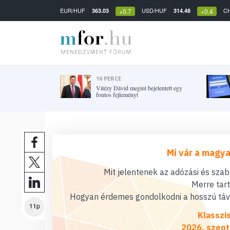
EUR/HUF
USD/HUF
C
363.03
314.48
+0.7
+0.4
16 PERCE
Vitézy Dávid megint bejelentett egy
fontos fejleményt
Mi vár a magya
Mit jelentenek az adózási és sza
Merre tar
Hogyan érdemes gondolkodni a hosszú távú
11p
Klasszi
2026. szept