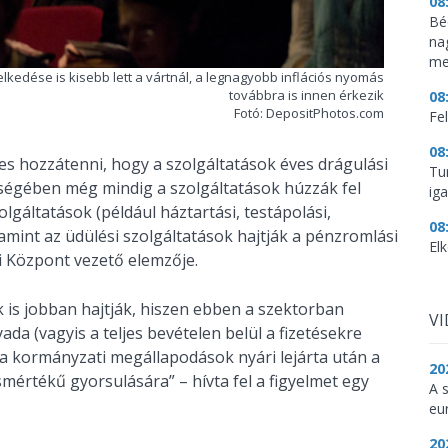
08
Bé
na
me
lkedése is kisebb lett a vártnál, a legnagyobb inflációs nyomás
továbbra is innen érkezik
08
Fotó: DepositPhotos.com
Fel
08
s hozzátenni, hogy a szolgáltatások éves drágulási
Tu
sségében még mindig a szolgáltatások húzzák fel
iga
olgáltatások (például háztartási, testápolási,
08
lamint az üdülési szolgáltatások hajtják a pénzromlási
El
 Központ vezető elemzője.
 is jobban hajtják, hiszen ebben a szektorban
V
a (vagyis a teljes bevételen belül a fizetésekre
„a kormányzati megállapodások nyári lejárta után a
20
mértékű gyorsulására” – hívta fel a figyelmet egy
A 
eu
20