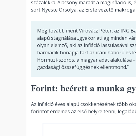
százalékra. Alacsony maradt a maginfláció is, 
sort Nyeste Orsolya, az Erste vezető makroga
Még tovább ment Virovácz Péter, az ING Ban
alapú stagnálása „gyakorlatilag minden vá
olyan elemző, aki az infláció lassulásával 
harmadik hónapja tart az iráni háború és l
Hormuzi-szoros, a magyar adat alakulása –
gazdasági összefüggésnek ellentmond.”
Forint: beérett a munka g
Az infláció éves alapú csökkenésének több oka
forintot érdemes az első helyre tenni, legaláb