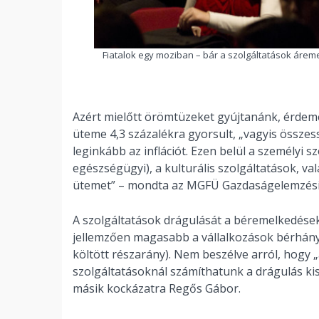
Fiatalok egy moziban – bár a szolgáltatások áreme
Azért mielőtt örömtüzeket gyújtanánk, érdeme
üteme 4,3 százalékra gyorsult, „vagyis össze
leginkább az inflációt. Ezen belül a személyi sz
egészségügyi), a kulturális szolgáltatások, va
ütemet” – mondta az MGFÜ Gazdaságelemzési
A szolgáltatások drágulását a béremelkedések
jellemzően magasabb a vállalkozások bérhányad
költött részarány). Nem beszélve arról, hogy 
szolgáltatásoknál számíthatunk a drágulás kis
másik kockázatra Regős Gábor.