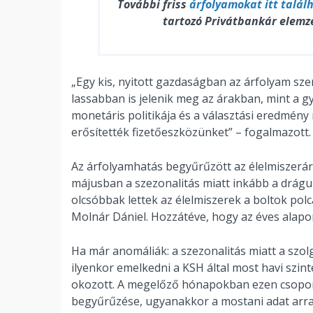
További friss
árfolyamokat
itt talál
tartozó Privátbankár elemz
„Egy kis, nyitott gazdaságban az árfolyam sz
lassabban is jelenik meg az árakban, mint a
monetáris politikája és a választási eredmény
erősítették fizetőeszközünket” – fogalmazott.
Az árfolyamhatás begyűrűzött az élelmiszerár
májusban a szezonalitás miatt inkább a drágul
olcsóbbak lettek az élelmiszerek a boltok polcai
Molnár Dániel. Hozzátéve, hogy az éves alapon 
Ha már anomáliák: a szezonalitás miatt a szo
ilyenkor emelkedni a KSH által most havi szint
okozott. A megelőző hónapokban ezen csopor
begyűrűzése, ugyanakkor a mostani adat arra u