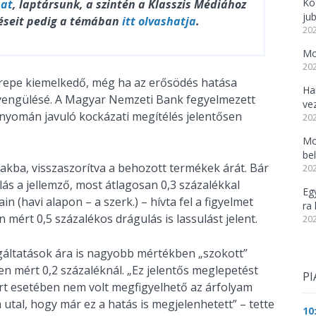
Kö
hat
, laptársunk, a szintén a Klasszis Médiához
ju
éseit pedig a témában
itt olvashatja
.
202
Mo
202
erepe kiemelkedő, még ha az erősödés hatása
Ha
 gyengülésé. A Magyar Nemzeti Bank fegyelmezett
ve
 nyomán javuló kockázati megítélés jelentősen
202
Mo
be
akba, visszaszorítva a behozott termékek árát. Bár
202
ás a jellemző, most átlagosan 0,3 százalékkal
Eg
n (havi alapon – a szerk.) – hívta fel a figyelmet
ra 
mért 0,5 százalékos drágulás is lassulást jelent.
202
lgáltatások ára is nagyobb mértékben „szokott”
en mért 0,2 százaléknál. „Ez jelentős meglepetést
PI
t esetében nem volt megfigyelhető az árfolyam
tal, hogy már ez a hatás is megjelenhetett” – tette
10