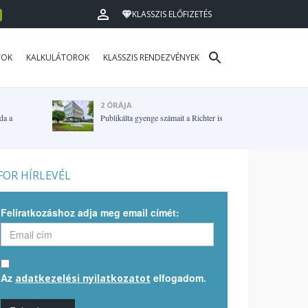
KLASSZIS ELŐFIZETÉS
TOK
KALKULÁTOROK
KLASSZIS RENDEZVÉNYEK
2 ÓRÁJA
da a
Publikálta gyenge számait a Richter is
OR HÍRLEVÉL
Feliratkozáshoz adja meg email címét:
Az
elfogadom.
adatkezelési nyilatkozatot