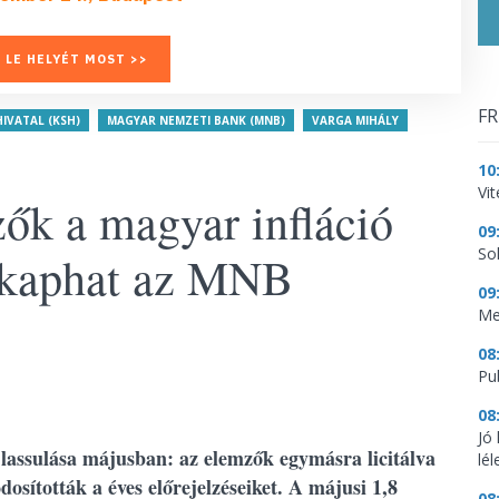
 LE HELYÉT MOST >>
FR
IVATAL (KSH)
MAGYAR NEMZETI BANK (MNB)
VARGA MIHÁLY
10
Vi
ők a magyar infláció
09
So
st kaphat az MNB
09
Me
08
Pu
08
Jó
 lassulása májusban: az elemzők egymásra licitálva
lé
osították a éves előrejelzéseiket. A májusi 1,8
08