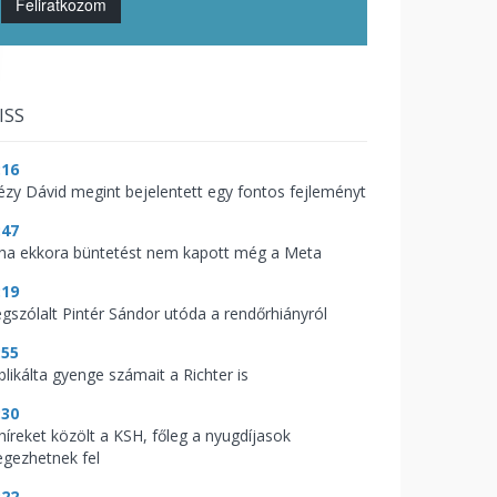
Feliratkozom
ISS
:16
tézy Dávid megint bejelentett egy fontos fejleményt
:47
ha ekkora büntetést nem kapott még a Meta
:19
gszólalt Pintér Sándor utóda a rendőrhiányról
:55
blikálta gyenge számait a Richter is
:30
 híreket közölt a KSH, főleg a nyugdíjasok
legezhetnek fel
:22