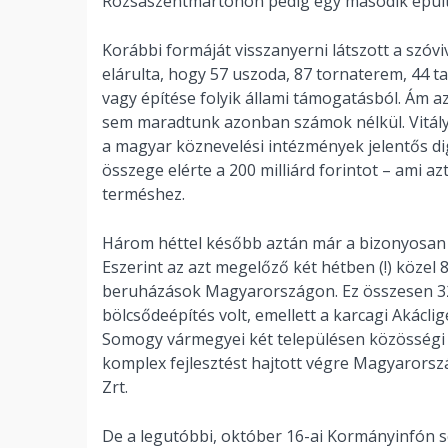
Rózsaszentmártonon pedig egy második épült,
Korábbi formáját visszanyerni látszott a szóv
elárulta, hogy 57 uszoda, 87 tornaterem, 44 ta
vagy építése folyik állami támogatásból. Ám 
sem maradtunk azonban számok nélkül. Vitály
a magyar köznevelési intézmények jelentős dig
összege elérte a 200 milliárd forintot – ami az
terméshez.
Három héttel később aztán már a bizonyosan 
Eszerint az azt megelőző két hétben (!) közel 
beruházások Magyarországon. Ez összesen 32 
bölcsődeépítés volt, emellett a karcagi Akácli
Somogy vármegyei két településen közösségi tér
komplex fejlesztést hajtott végre Magyarors
Zrt.
De a legutóbbi, október 16-ai Kormányinfón se