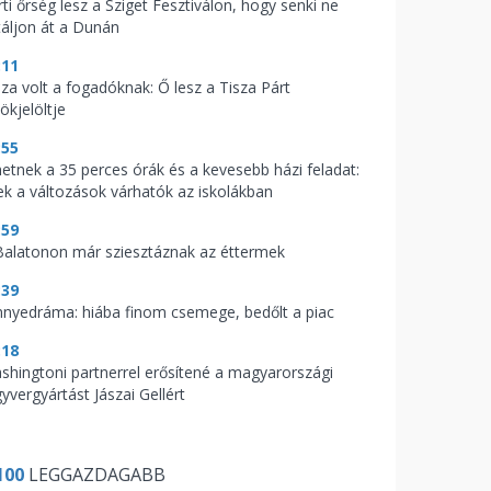
ti őrség lesz a Sziget Fesztiválon, hogy senki ne
táljon át a Dunán
:11
aza volt a fogadóknak: Ő lesz a Tisza Párt
ökjelöltje
:55
hetnek a 35 perces órák és a kevesebb házi feladat:
ek a változások várhatók az iskolákban
:59
Balatonon már sziesztáznak az éttermek
:39
nnyedráma: hiába finom csemege, bedőlt a piac
:18
shingtoni partnerrel erősítené a magyarországi
yvergyártást Jászai Gellért
100
LEGGAZDAGABB