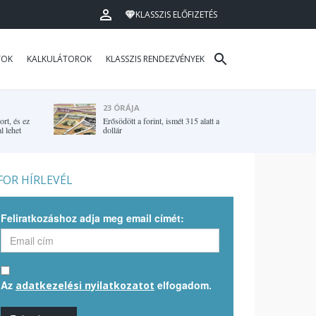
KLASSZIS ELŐFIZETÉS
TOK
KALKULÁTOROK
KLASSZIS RENDEZVÉNYEK
23 ÓRÁJA
rt, és ez
Erősödött a forint, ismét 315 alatt a
l lehet
dollár
OR HÍRLEVÉL
Feliratkozáshoz adja meg email címét:
Az
elfogadom.
adatkezelési nyilatkozatot