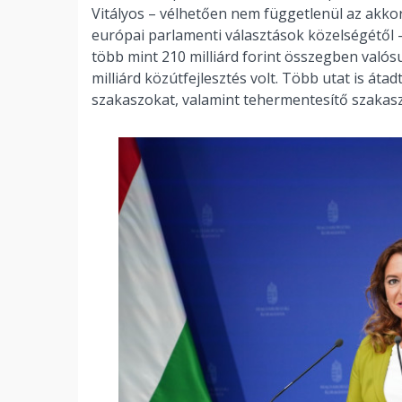
Vitályos – vélhetően nem függetlenül az akk
európai parlamenti választások közelségétől –
több mint 210 milliárd forint összegben val
milliárd közútfejlesztés volt. Több utat is át
szakaszokat, valamint tehermentesítő szakas