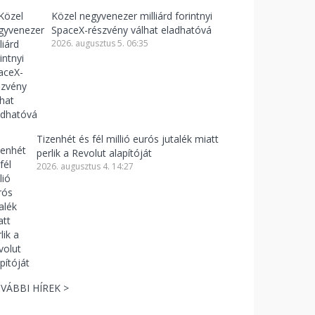
Közel negyvenezer milliárd forintnyi
SpaceX-részvény válhat eladhatóvá
2026. augusztus 5. 06:35
Tizenhét és fél millió eurós jutalék miatt
perlik a Revolut alapítóját
2026. augusztus 4. 14:27
VÁBBI HÍREK >