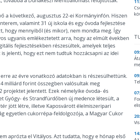
 továbbá a Dunakeszi Mentőállomást felújították.
11
Cs
kö
ivő a következő, augusztus 22-ei Kormányinfón. Hiszen
nterem, valamint 31 új iskola és egy óvoda fejlesztése
azt, hogy mennyiből (és mikor), nem mondta meg. Így
TU
os ugyanis emlékeztetett arra, hogy az elmúlt években
itális fejlesztésekben részesültek, amelyek teljes
09
t is jelenti, hogy ezt nem tudtuk hozzácsapni az idei
Át
me
erre az évre vonatkozó adatokban is részesülhettünk.
09
Te
84 milliárd forint összegben valósultak meg
projektet jelentett. Ezek némelyike óvoda- és
07
get Gyógy- és Strandfürdőben új medence létesült, a
Fo
el
 jött létre, illetve Kaposvárott élelmiszeripari
zág egyetlen cukorrépa-feldolgozója, a Magyar Cukor
20
Vi
14
m aprózta el Vitályos. Azt tudatta, hogy e hónap első
Az