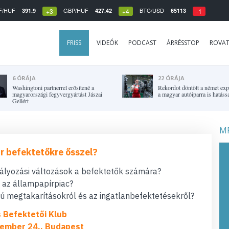
F/HUF
GBP/HUF
BTC/USD
391.9
427.42
65113
+3
+4
-1
FRISS
VIDEÓK
PODCAST
ÁRRÉSSTOP
ROVA
6 ÓRÁJA
22 ÓRÁJA
Washingtoni partnerrel erősítené a
Rekordot döntött a német expo
magyarországi fegyvergyártást Jászai
a magyar autóiparra is hatássa
Gellért
MF
r befektetőkre ősszel?
bályozási változások a befektetők számára?
t az állampapírpiac?
 megtakarításokról és az ingatlanbefektetésekről?
s Befektetői Klub
ember 24., Budapest