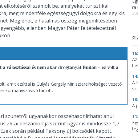
Eg
nt elköltéséről számolt be, amelyeket turisztikai
ra 
ra, meg mindenféle egészségügyi dolgokra és egy kis
202
binet. Meglehet, e hatalmas összeg megemlítésében
 gyengébb, ellenben Magyar Péter feltételezettnél
sokon.
PI
16
Az
be
t a választással és nem akar drogtanyát Budán – ez volt a
14
A 
t, amit ezúttal is Gulyás Gergely Miniszterelnökséget vezető
sz
ter kormányszóvivő tartott.
13
A 
ri szünetről ugyanakkor összehasonlíthatatlanul
11
Eg
lius 26-ai beszámolója szerint ugyanis mindössze 1,7
te
. Ezek során például Taksony új bölcsődét kapott,