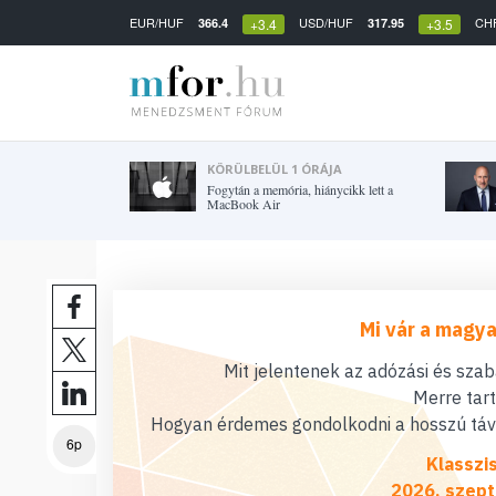
EUR/HUF
USD/HUF
CH
366.4
317.95
+3.4
+3.5
KÖRÜLBELÜL 1 ÓRÁJA
Fogytán a memória, hiánycikk lett a
MacBook Air
Mi vár a magya
Mit jelentenek az adózási és sza
Merre tar
Hogyan érdemes gondolkodni a hosszú távú
6p
Klasszi
2026. szept