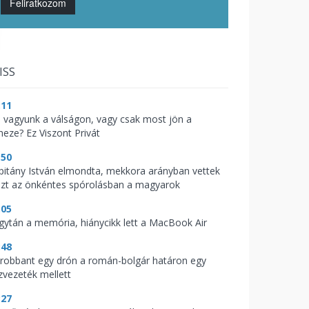
Feliratkozom
ISS
:11
l vagyunk a válságon, vagy csak most jön a
heze? Ez Viszont Privát
:50
pitány István elmondta, mekkora arányban vettek
szt az önkéntes spórolásban a magyarok
:05
gytán a memória, hiánycikk lett a MacBook Air
:48
lrobbant egy drón a román-bolgár határon egy
zvezeték mellett
:27