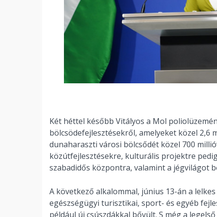
Két héttel később Vitályos a Mol poliolüzeméne
bölcsödefejlesztésekről, amelyeket közel 2,6 
dunaharaszti városi bölcsődét közel 700 millióv
közútfejlesztésekre, kulturális projektre pedig
szabadidős központra, valamint a jégvilágot b
A következő alkalommal, június 13-án a lelke
egészségügyi turisztikai, sport- és egyéb fej
például új csúszdákkal bővült. S még a legelső 