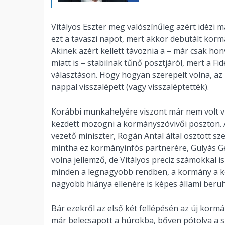
Vitályos Eszter meg valószínűleg azért idézi 
ezt a tavaszi napot, mert akkor debütált korm
Akinek azért kellett távoznia a – már csak hon
miatt is – stabilnak tűnő posztjáról, mert a Fid
választáson. Hogy hogyan szerepelt volna, az m
nappal visszalépett (vagy visszaléptették).
Korábbi munkahelyére viszont már nem volt v
kezdett mozogni a kormányszóvivői poszton. A
vezető miniszter, Rogán Antal által osztott sz
mintha ez kormányinfós partnerére, Gulyás Ge
volna jellemző, de Vitályos precíz számokkal 
minden a legnagyobb rendben, a kormány a kö
nagyobb hiánya ellenére is képes állami beru
Bár ezekről az első két fellépésén az új kor
már belecsapott a húrokba, bőven pótolva a s