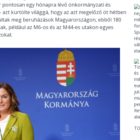
or pontosan egy hónapra lévő önkormányzati és
 azt kürtölte világgá, hogy az azt megelőző öt hétben
ósultak meg beruházások Magyarországon, ebből 180
adtak, például az M6-os és az M44-es utakon egyes
zokat.
TO