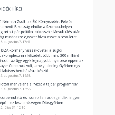
VIDÉK HÍREI
V. Németh Zsolt, az Élő Környezetért Felelős
rlamenti Bizottság elnöke a Szombathelyen
tartott pártpolitikai cirkusszá silányult ülés után
dig mindössze egyszer hívta össze a testületet
6. augusztus 7. 17:41
TISZA-kormány visszaköveteli a zuglói
odakomplexumra kifizetett több mint 300 milliárd
rintot - az ügy egyik legnagyobb nyertese éppen az
Bayer Construct volt, amely jelenleg Győrben egy
0 lakásos beruházásra készül
6. augusztus 7. 16:58
llottál már valaha a "Vizet a tájba" programról?
6. augusztus 7. 16:58
torbemutató és -sorsolás, rocklegendák, ingyen
lépő – ez lesz a hétvégén Diósgyőrben
6. július 31. 12:10