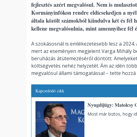
fejlesztés azért megvalósul. Nem is mulasztot
Kormányinfókon rendre eldicsekedjen a nyélb
általa közölt számokból kiindulva két és fél
kellene megvalósulnia, mint amennyihez fél év
A szokásosnál is emlékezetesebb lesz a 2024. 
mert az eseményen megjelent Varga Mihály bej
beruházás átütemezéséről döntött. Amelyeket
költségvetés nehéz helyzetét. Ám az idén több
megvalósul állami támogatással – tette hozzá
Kapcsolódó cikk
Nyugdíjügy: Matolcsy Gy
Most már biztos, hogy i