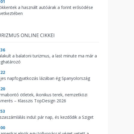
:01
ökkentek a használt autóárak a forint erősödése
vetkeztében
RIZMUS ONLINE CIKKEI
:36
alakult a balatoni turizmus, a last minute ma már a
ghatározó
:22
ljes napfogyatkozás lázában ég Spanyolország
:20
rmabontó ötletek, ikonikus terek, nemzetközi
ismerés – Klasszis TopDesign 2026
:53
sszaszámlálás indul: pár nap, és kezdődik a Sziget
:00
 amerikai elnök egy tollvonással véget vetett a