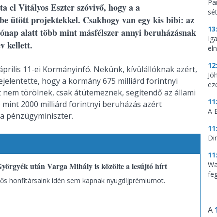
Par
ta el Vitályos Eszter szóvivő, hogy a a
sé
e ütött projektekkel. Csakhogy van egy kis bibi: az
13
 hónap alatt több mint másfélszer annyi beruházásnak
Ig
 kellett.
eln
12
április 11-ei Kormányinfó. Nekünk, kívülállóknak azért,
Jö
elentette, hogy a kormány 675 milliárd forintnyi
ez
 nem törölnek, csak átütemeznek, segítendő az állami
11
 mint 2000 milliárd forintnyi beruházás azért
A 
 a pénzügyminiszter.
11
Di
11
Wa
örgyék után Varga Mihály is közölte a lesújtó hírt
feg
dős honfitársaink idén sem kapnak nyugdíjprémiumot.
A