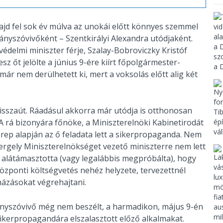
majd fel sok év múlva az unokái előtt könnyes szemmel
ányszóvivőként – Szentkirályi Alexandra utódjaként.
védelmi miniszter férje, Szalay-Bobroviczky Kristóf
esz őt jelölte a június 9-ére kiírt főpolgármester-
ár nem derülhetett ki, mert a voksolás előtt alig két
isszaút. Ráadásul akkorra már utódja is otthonosan
 rá bizonyára főnöke, a Miniszterelnöki Kabinetirodát
erep alapján az ő feladata lett a sikerpropaganda. Nem
rgely Miniszterelnökséget vezető miniszterre nem lett
is alátámasztotta (vagy legalábbis megpróbálta), hogy
zponti költségvetés nehéz helyzete, tervezettnél
házásokat végrehajtani.
mányszóvivő még nem beszélt, a harmadikon, május 9-én
ikerpropagandára elszalasztott előző alkalmakat.