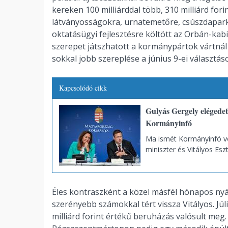
kereken 100 milliárddal több, 310 milliárd fori
látványosságokra, urnatemetőre, csúszdapark
oktatásügyi fejlesztésre költött az Orbán-ka
szerepet játszhatott a kormánypártok vártnál
sokkal jobb szereplése a június 9-ei választá
Kapcsolódó cikk
Gulyás Gergely elégedet
Kormányinfó
Ma ismét Kormányinfó vol
miniszter és Vitályos Esz
Éles kontraszként a közel másfél hónapos nyá
szerényebb számokkal tért vissza Vitályos. Jú
milliárd forint értékű beruházás valósult meg