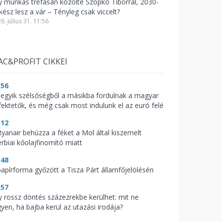
y munkás tréfásan közölte Szopkó Tiborral, 2030-
kész lesz a vár – Tényleg csak viccelt?
6. július 31. 11:56
AC&PROFIT CIKKEI
:56
 egyik szélsőségből a másikba fordulnak a magyar
fektetők, és még csak most indulunk el az euró felé
:12
Ryanair behúzza a féket a Mol által kiszemelt
erbiai kőolajfinomító miatt
:48
papírforma győzött a Tisza Párt államfőjelölésén
:57
y rossz döntés százezrekbe kerülhet: mit ne
gyen, ha bajba kerül az utazási irodája?