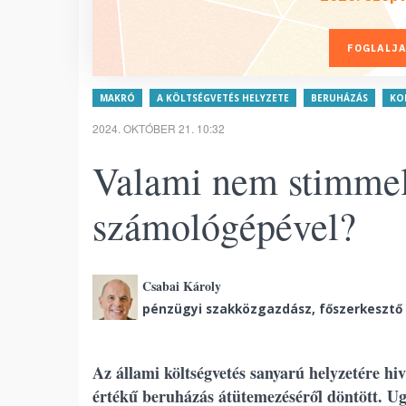
FOGLALJA
MAKRÓ
A KÖLTSÉGVETÉS HELYZETE
BERUHÁZÁS
KO
2024. OKTÓBER 21. 10:32
Valami nem stimmel
számológépével?
Csabai Károly
pénzügyi szakközgazdász, főszerkesztő
Az állami költségvetés sanyarú helyzetére hi
értékű beruházás átütemezéséről döntött. Ug