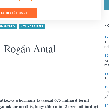
 LE HELYÉT MOST >>
FR
RMÁNYINFÓ
VITÁLYOS ESZTER
17
Tú
 Rogán Antal
ne
16
Ka
ré
16
Fo
15
Fe
gá
vatkozva a kormány tavasszal 675 milliárd forint
14
yanakkor arról is, hogy több mint 2 ezer milliárdnyi