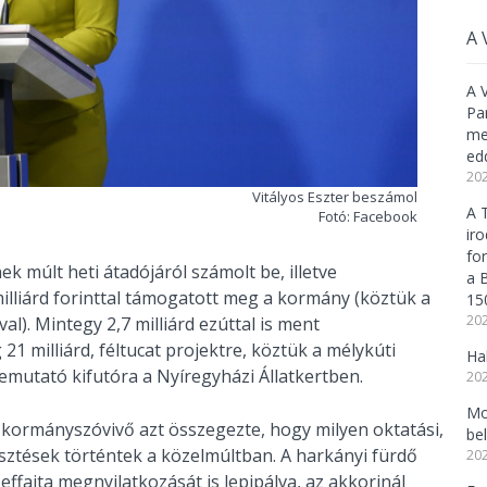
A 
A 
Pa
meg
ed
202
Vitályos Eszter beszámol
A 
Fotó: Facebook
ir
fo
k múlt heti átadójáról számolt be, illetve
a 
milliárd forinttal támogatott meg a kormány (köztük a
15
202
al). Mintegy 2,7 milliárd ezúttal is ment
 21 milliárd, féltucat projektre, köztük a mélykúti
Ha
emutató kifutóra a Nyíregyházi Állatkertben.
202
Mo
s kormányszóvivő azt összegezte, hogy milyen oktatási,
be
lesztések történtek a közelmúltban. A harkányi fürdő
202
effajta megnyilatkozását is lepipálva, az akkorinál