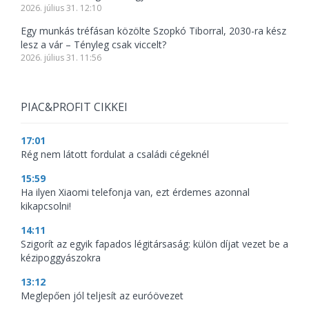
2026. július 31. 12:10
Egy munkás tréfásan közölte Szopkó Tiborral, 2030-ra kész
lesz a vár – Tényleg csak viccelt?
2026. július 31. 11:56
PIAC&PROFIT CIKKEI
17:01
Rég nem látott fordulat a családi cégeknél
15:59
Ha ilyen Xiaomi telefonja van, ezt érdemes azonnal
kikapcsolni!
14:11
Szigorít az egyik fapados légitársaság: külön díjat vezet be a
kézipoggyászokra
13:12
Meglepően jól teljesít az euróövezet