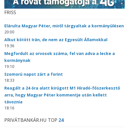
FRISS
Elárulta Magyar Péter, miről tárgyaltak a kormányülésen
20:00
Alkut kötött Irán, de nem az Egyesült Államokkal
19:36
Megfordult az orvosok száma, fel van adva a lecke a
kormánynak
19:10
Szomorú napot zárt a forint
18:33
Reagált a 24 óra alatt kirúgott M1 Híradó-főszerkesztő
arra, hogy Magyar Péter kommentje után kellett
távoznia
18:16
PRIVÁTBANKÁR.HU TOP
24