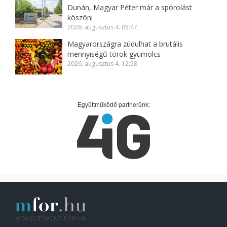
Dunán, Magyar Péter már a spórolást
köszöni
2026. augusztus 4. 05:47
Magyarországra zúdulhat a brutális
mennyiségű török gyümölcs
2026. augusztus 4. 12:58
Együttműködő partnerünk: