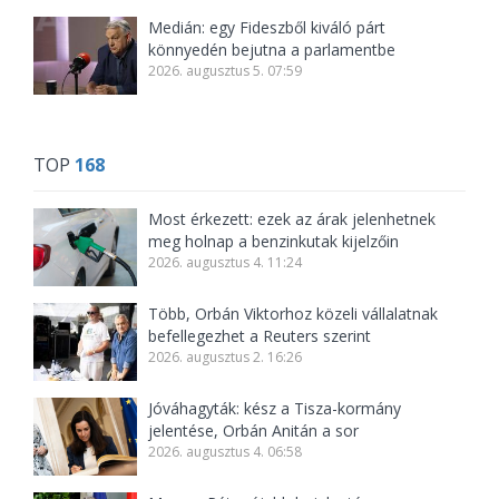
Medián: egy Fideszből kiváló párt
könnyedén bejutna a parlamentbe
2026. augusztus 5. 07:59
TOP
168
Most érkezett: ezek az árak jelenhetnek
meg holnap a benzinkutak kijelzőin
2026. augusztus 4. 11:24
Több, Orbán Viktorhoz közeli vállalatnak
befellegezhet a Reuters szerint
2026. augusztus 2. 16:26
Jóváhagyták: kész a Tisza-kormány
jelentése, Orbán Anitán a sor
2026. augusztus 4. 06:58