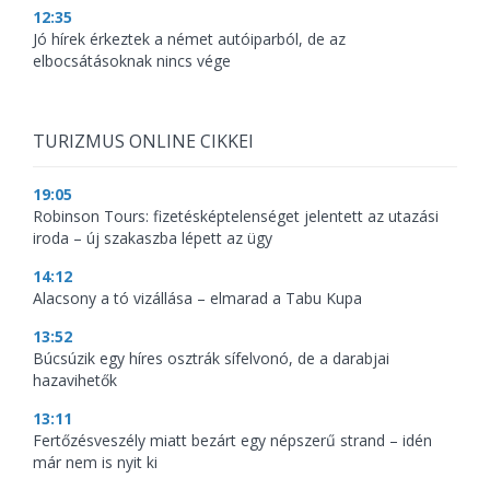
12:35
Jó hírek érkeztek a német autóiparból, de az
elbocsátásoknak nincs vége
TURIZMUS ONLINE CIKKEI
19:05
Robinson Tours: fizetésképtelenséget jelentett az utazási
iroda – új szakaszba lépett az ügy
14:12
Alacsony a tó vizállása – elmarad a Tabu Kupa
13:52
Búcsúzik egy híres osztrák sífelvonó, de a darabjai
hazavihetők
13:11
Fertőzésveszély miatt bezárt egy népszerű strand – idén
már nem is nyit ki