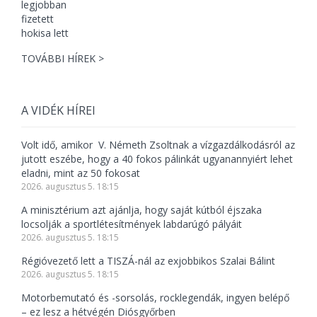
TOVÁBBI HÍREK >
A VIDÉK HÍREI
Volt idő, amikor V. Németh Zsoltnak a vízgazdálkodásról az
jutott eszébe, hogy a 40 fokos pálinkát ugyanannyiért lehet
eladni, mint az 50 fokosat
2026. augusztus 5. 18:15
A minisztérium azt ajánlja, hogy saját kútból éjszaka
locsolják a sportlétesítmények labdarúgó pályáit
2026. augusztus 5. 18:15
Régióvezető lett a TISZÁ-nál az exjobbikos Szalai Bálint
2026. augusztus 5. 18:15
Motorbemutató és -sorsolás, rocklegendák, ingyen belépő
– ez lesz a hétvégén Diósgyőrben