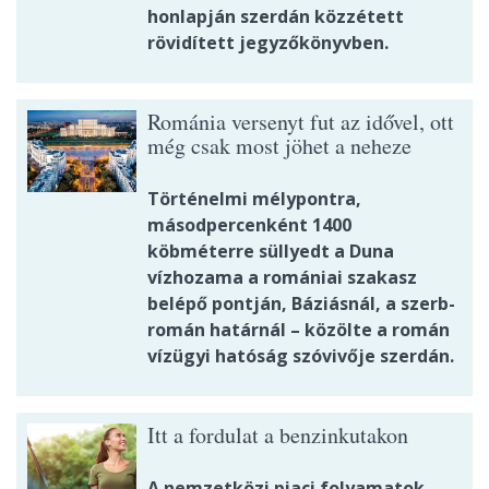
honlapján szerdán közzétett
rövidített jegyzőkönyvben.
Románia versenyt fut az idővel, ott
még csak most jöhet a neheze
Történelmi mélypontra,
másodpercenként 1400
köbméterre süllyedt a Duna
vízhozama a romániai szakasz
belépő pontján, Báziásnál, a szerb-
román határnál – közölte a román
vízügyi hatóság szóvivője szerdán.
Itt a fordulat a benzinkutakon
A nemzetközi piaci folyamatok