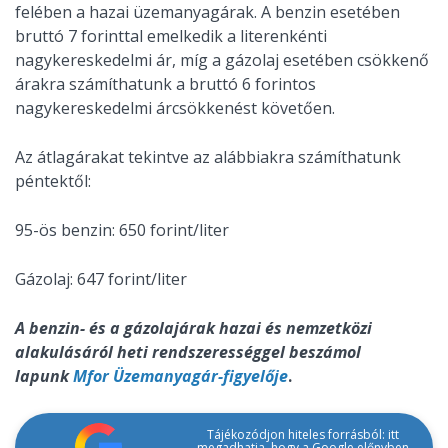
felében a hazai üzemanyagárak. A benzin esetében
bruttó 7 forinttal emelkedik a literenkénti
nagykereskedelmi ár, míg a gázolaj esetében csökkenő
árakra számíthatunk a bruttó 6 forintos
nagykereskedelmi árcsökkenést követően.
Az átlagárakat tekintve az alábbiakra számíthatunk
péntektől:
95-ös benzin: 650 forint/liter
Gázolaj: 647 forint/liter
A benzin- és a gázolajárak hazai és nemzetközi
alakulásáról heti rendszerességgel beszámol
lapunk
Mfor Üzemanyagár-figyelője
.
Tájékozódjon hiteles forrásból: itt
megadhatja, hogy a Google előnyben