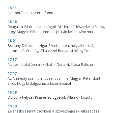
18:33
Szomorú napot zárt a forint
18:16
Reagált a 24 óra alatt kirúgott M1 Híradó-főszerkesztő arra,
hogy Magyar Péter kommentje után kellett távoznia
18:01
Botrány Diósdon, szigor Szentendrén, helyszíni bírság
autómosásért – így áll a vízzel Budapest környéke
17:37
Nagyon biztatóan alakulhat a Duna vízállása Paksnál
17:17
Az Amnesty szerint nincs rendben, ha Magyar Péter dönt
arról, hogy ki dolgozhat a közmédiánál
16:58
Durvul a helyzet Kína és az Egyesült Államok között
16:39
Zelenszkij szerint csökkent a szövetségesek lelkesedése