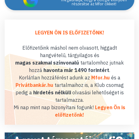
részesítse az Mfor cikkeit!
LEGYEN ÖN IS ELŐFIZETŐNK!
Előfizetőink máshol nem olvasott, higgadt
hangvételű, tárgyilagos és
magas szakmai színvonalú
tartalomhoz jutnak
hozzá
havonta már 1490 forintért
.
Korlátlan hozzáférést adunk az
Mfor.hu
és a
Privátbankár.hu
tartalmaihoz is, a Klub csomag
pedig a
hirdetés nélküli
olvasási lehetőséget is
tartalmazza.
Mi nap mint nap bizonyítani fogunk!
Legyen Ön is
előfizetőnk!