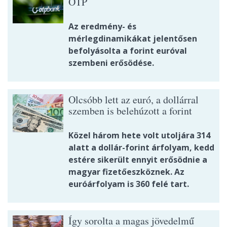
OTP
Az eredmény- és
mérlegdinamikákat jelentősen
befolyásolta a forint euróval
szembeni erősödése.
Olcsóbb lett az euró, a dollárral
szemben is belehúzott a forint
Közel három hete volt utoljára 314
alatt a dollár-forint árfolyam, kedd
estére sikerült ennyit erősödnie a
magyar fizetőeszköznek. Az
euróárfolyam is 360 felé tart.
Így sorolta a magas jövedelmű