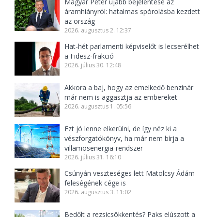
Magyar Péter újabb bejelentése az
áramhiányról: hatalmas spórolásba kezdett
az ország
2026. augusztus 2. 12:37
Hat-hét parlamenti képviselőt is lecserélhet
a Fidesz-frakció
2026. július 30. 12:48
Akkora a baj, hogy az emelkedő benzinár
már nem is aggasztja az embereket
2026. augusztus 1. 05:56
Ezt jó lenne elkerülni, de így néz ki a
vészforgatókönyv, ha már nem bírja a
villamosenergia-rendszer
2026. július 31. 16:10
Csúnyán veszteséges lett Matolcsy Ádám
feleségének cége is
2026. augusztus 3. 11:02
Bedőlt a rezsicsökkentés? Paks elúszott a