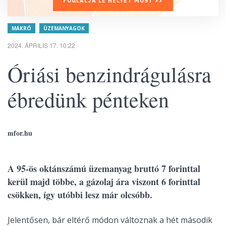
FOGLALJA LE HELYÉT MOST >>
MAKRÓ
ÜZEMANYAGOK
2024. ÁPRILIS 17. 10:22
Óriási benzindrágulásra
ébredünk pénteken
mfor.hu
A 95-ös oktánszámú üzemanyag bruttó 7 forinttal
kerül majd többe, a gázolaj ára viszont 6 forinttal
csökken, így utóbbi lesz már olcsóbb.
Jelentősen, bár eltérő módon változnak a hét második