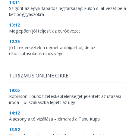
14:11
Szigorít az egyik fapados légitársaság: külön díjat vezet be a
kézipoggyászokra
13:12
Meglepően jól teljesít az euróövezet
12:35
Jó hírek érkeztek a német autóiparból, de az
elbocsátásoknak nincs vége
TURIZMUS ONLINE CIKKEI
19:05
Robinson Tours: fizetésképtelenséget jelentett az utazási
iroda – új szakaszba lépett az ügy
14:12
Alacsony a tó vizállása – elmarad a Tabu Kupa
13:52