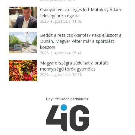
Csúnyán veszteséges lett Matolcsy Ádám
feleségének cége is
2026. augusztus 3. 11:02
Bedőlt a rezsicsökkentés? Paks elúszott a
Dunán, Magyar Péter már a spórolást
köszöni
2026. augusztus 4. 05:47
Magyarországra zúdulhat a brutális
mennyiségű török gyümölcs
2026. augusztus 4. 12:58
Együttműködő partnerünk: