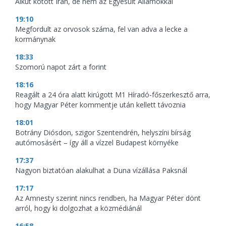
Alkut kötött Irán, de nem az Egyesült Államokkal
19:10
Megfordult az orvosok száma, fel van adva a lecke a
kormánynak
18:33
Szomorú napot zárt a forint
18:16
Reagált a 24 óra alatt kirúgott M1 Híradó-főszerkesztő arra,
hogy Magyar Péter kommentje után kellett távoznia
18:01
Botrány Diósdon, szigor Szentendrén, helyszíni bírság
autómosásért – így áll a vízzel Budapest környéke
17:37
Nagyon biztatóan alakulhat a Duna vízállása Paksnál
17:17
Az Amnesty szerint nincs rendben, ha Magyar Péter dönt
arról, hogy ki dolgozhat a közmédiánál
16:58