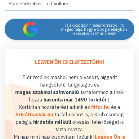
Kameránkkal mi is ott voltunk.
Tájékozódjon hiteles forrásból: itt
megadhatja, hogy a Google előnyben
részesítse az Mfor cikkeit!
LEGYEN ÖN IS ELŐFIZETŐNK!
Előfizetőink máshol nem olvasott, higgadt
hangvételű, tárgyilagos és
magas szakmai színvonalú
tartalomhoz jutnak
hozzá
havonta már 1490 forintért
.
Korlátlan hozzáférést adunk az
Mfor.hu
és a
Privátbankár.hu
tartalmaihoz is, a Klub csomag
pedig a
hirdetés nélküli
olvasási lehetőséget is
tartalmazza.
Mi nap mint nap bizonyítani fogunk!
Legyen Ön is