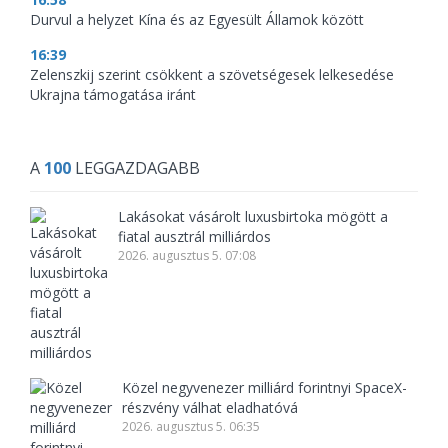
Durvul a helyzet Kína és az Egyesült Államok között
16:39
Zelenszkij szerint csökkent a szövetségesek lelkesedése
Ukrajna támogatása iránt
A
100
LEGGAZDAGABB
Lakásokat vásárolt luxusbirtoka mögött a
fiatal ausztrál milliárdos
2026. augusztus 5. 07:08
Közel negyvenezer milliárd forintnyi SpaceX-
részvény válhat eladhatóvá
2026. augusztus 5. 06:35