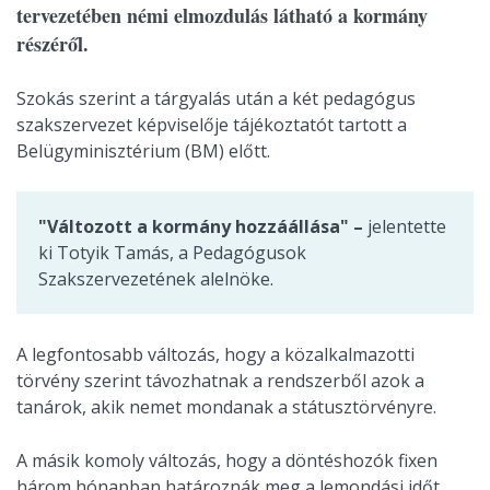
tervezetében némi elmozdulás látható a kormány
részéről.
Szokás szerint a tárgyalás után a két pedagógus
szakszervezet képviselője tájékoztatót tartott a
Belügyminisztérium (BM) előtt.
"Változott a kormány hozzáállása" –
jelentette
ki Totyik Tamás, a Pedagógusok
Szakszervezetének alelnöke.
A legfontosabb változás, hogy a közalkalmazotti
törvény szerint távozhatnak a rendszerből azok a
tanárok, akik nemet mondanak a státusztörvényre.
A másik komoly változás, hogy a döntéshozók fixen
három hónapban határoznák meg a lemondási időt,