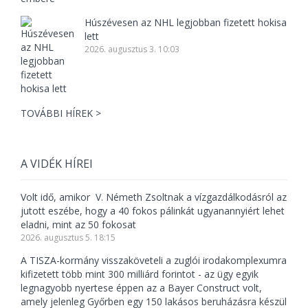
Húszévesen az NHL legjobban fizetett hokisa
lett
2026. augusztus 3. 10:03
TOVÁBBI HÍREK >
A VIDÉK HÍREI
Volt idő, amikor V. Németh Zsoltnak a vízgazdálkodásról az
jutott eszébe, hogy a 40 fokos pálinkát ugyanannyiért lehet
eladni, mint az 50 fokosat
2026. augusztus 5. 18:15
A TISZA-kormány visszaköveteli a zuglói irodakomplexumra
kifizetett több mint 300 milliárd forintot - az ügy egyik
legnagyobb nyertese éppen az a Bayer Construct volt,
amely jelenleg Győrben egy 150 lakásos beruházásra készül