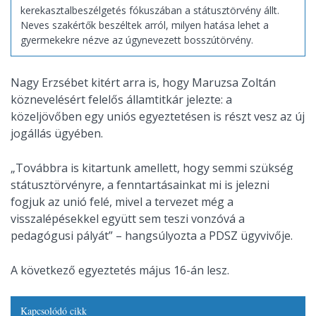
kerekasztalbeszélgetés fókuszában a státusztörvény állt.
Neves szakértők beszéltek arról, milyen hatása lehet a
gyermekekre nézve az úgynevezett bosszútörvény.
Nagy Erzsébet kitért arra is, hogy Maruzsa Zoltán
köznevelésért felelős államtitkár jelezte: a
közeljövőben egy uniós egyeztetésen is részt vesz az új
jogállás ügyében.
„Továbbra is kitartunk amellett, hogy semmi szükség
státusztörvényre, a fenntartásainkat mi is jelezni
fogjuk az unió felé, mivel a tervezet még a
visszalépésekkel együtt sem teszi vonzóvá a
pedagógusi pályát” – hangsúlyozta a PDSZ ügyvivője.
A következő egyeztetés május 16-án lesz.
Kapcsolódó cikk