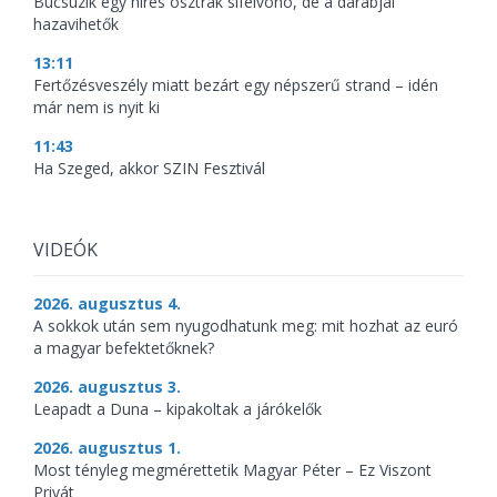
Búcsúzik egy híres osztrák sífelvonó, de a darabjai
hazavihetők
13:11
Fertőzésveszély miatt bezárt egy népszerű strand – idén
már nem is nyit ki
11:43
Ha Szeged, akkor SZIN Fesztivál
VIDEÓK
2026. augusztus 4.
A sokkok után sem nyugodhatunk meg: mit hozhat az euró
a magyar befektetőknek?
2026. augusztus 3.
Leapadt a Duna – kipakoltak a járókelők
2026. augusztus 1.
Most tényleg megmérettetik Magyar Péter – Ez Viszont
Privát