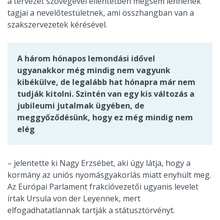
a tervezet szövegével ellentétben mégsem lennének
tagjai a nevelőtestületnek, ami összhangban van a
szakszervezetek kérésével.
A három hónapos lemondási idővel
ugyanakkor még mindig nem vagyunk
kibékülve, de legalább hat hónapra már nem
tudják kitolni. Szintén van egy kis változás a
jubileumi jutalmak ügyében, de
meggyőződésünk, hogy ez még mindig nem
elég
– jelentette ki Nagy Erzsébet, aki úgy látja, hogy a
kormány az uniós nyomásgyakorlás miatt enyhült meg.
Az Európai Parlament frakcióvezetői ugyanis levelet
írtak Ursula von der Leyennek, mert
elfogadhatatlannak tartják a státusztörvényt.