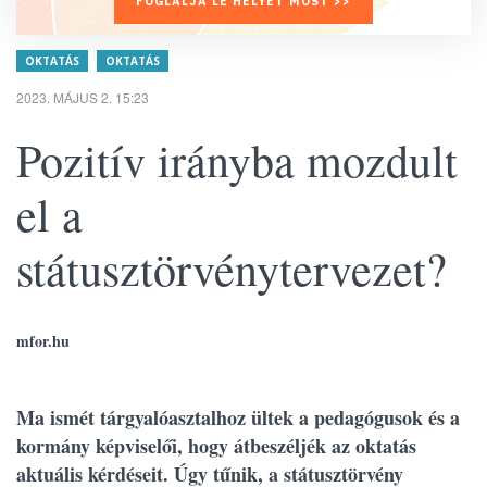
FOGLALJA LE HELYÉT MOST >>
OKTATÁS
OKTATÁS
2023. MÁJUS 2. 15:23
Pozitív irányba mozdult
el a
státusztörvénytervezet?
mfor.hu
Ma ismét tárgyalóasztalhoz ültek a pedagógusok és a
kormány képviselői, hogy átbeszéljék az oktatás
aktuális kérdéseit. Úgy tűnik, a státusztörvény