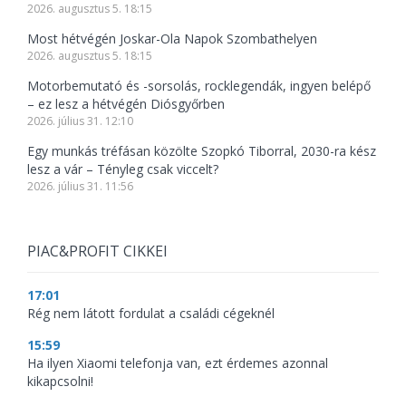
2026. augusztus 5. 18:15
Most hétvégén Joskar-Ola Napok Szombathelyen
2026. augusztus 5. 18:15
Motorbemutató és -sorsolás, rocklegendák, ingyen belépő
– ez lesz a hétvégén Diósgyőrben
2026. július 31. 12:10
Egy munkás tréfásan közölte Szopkó Tiborral, 2030-ra kész
lesz a vár – Tényleg csak viccelt?
2026. július 31. 11:56
PIAC&PROFIT CIKKEI
17:01
Rég nem látott fordulat a családi cégeknél
15:59
Ha ilyen Xiaomi telefonja van, ezt érdemes azonnal
kikapcsolni!