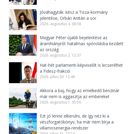
Jóváhagyták: kész a Tisza-kormány
jelentése, Orbán Anitán a sor
2026. augusztus 4. 06:58
Magyar Péter újabb bejelentése az
áramhiányról: hatalmas spórolásba kezdett
az ország
2026. augusztus 2. 12:37
Hat-hét parlamenti képviselőt is lecserélhet
a Fidesz-frakció
2026. július 30. 12:48
Akkora a baj, hogy az emelkedő benzinár
már nem is aggasztja az embereket
2026. augusztus 1. 05:56
Ezt jó lenne elkerülni, de így néz ki a
vészforgatókönyv, ha már nem bírja a
villamosenergia-rendszer
2026. július 31. 16:10