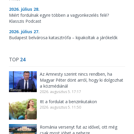
2026. július 28.
Miért fordulnak egyre többen a vagyonkezelés felé?
Klasszis Podcast
2026. július 27.
Budapest belvárosa katasztrófa – kipakoltak a járókelők
TOP
24
Az Amnesty szerint nincs rendben, ha
Magyar Péter dönt arról, hogy ki dolgozhat
a közmédiánál
2026. augusztus 5. 17:17
Itt a fordulat a benzinkutakon
2026. augusztus 5. 11:50
Románia versenyt fut az idővel, ott még
csak most jöhet a neheze