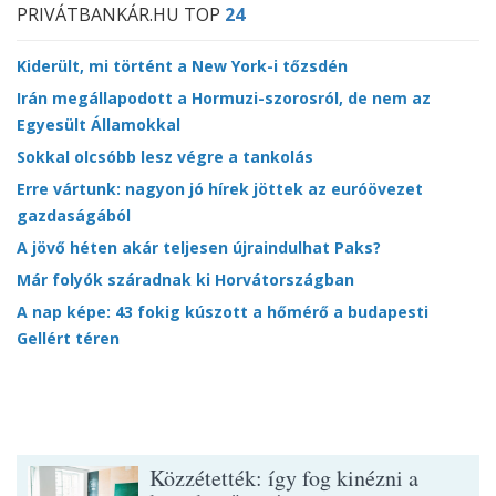
PRIVÁTBANKÁR.HU TOP
24
Kiderült, mi történt a New York-i tőzsdén
Irán megállapodott a Hormuzi-szorosról, de nem az
Egyesült Államokkal
Sokkal olcsóbb lesz végre a tankolás
Erre vártunk: nagyon jó hírek jöttek az euróövezet
gazdaságából
A jövő héten akár teljesen újraindulhat Paks?
Már folyók száradnak ki Horvátországban
A nap képe: 43 fokig kúszott a hőmérő a budapesti
Gellért téren
Közzétették: így fog kinézni a