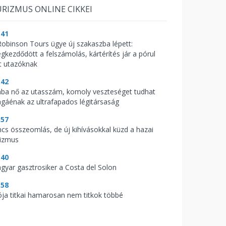
RIZMUS ONLINE CIKKEI
:41
Robinson Tours ügye új szakaszba lépett:
gkezdődött a felszámolás, kártérítés jár a pórul
rt utazóknak
:42
ába nő az utasszám, komoly veszteséget tudhat
gáénak az ultrafapados légitársaság
:57
ncs összeomlás, de új kihívásokkal küzd a hazai
rizmus
:40
gyar gasztrosiker a Costa del Solon
:58
ója titkai hamarosan nem titkok többé