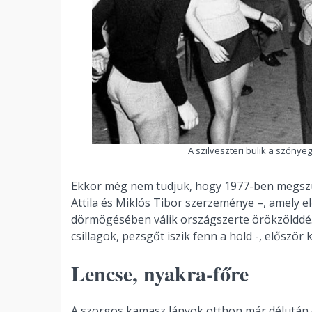
A szilveszteri bulik a szőnye
Ekkor még nem tudjuk, hogy 1977-ben megszüle
Attila és Miklós Tibor szerzeménye –, amely e
dörmögésében válik országszerte örökzölddé. 
csillagok, pezsgőt iszik fenn a hold -, először
Lencse, nyakra-főre
A szorgos kamasz lányok otthon már délután el