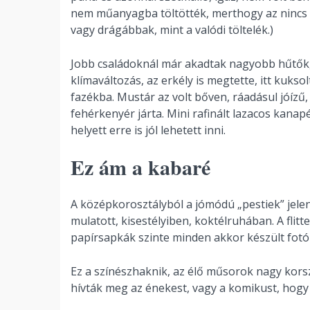
nem műanyagba töltötték, merthogy az nincs 
vagy drágábbak, mint a valódi töltelék.)
Jobb családoknál már akadtak nagyobb hűtők, 
klímaváltozás, az erkély is megtette, itt kuks
fazékba. Mustár az volt bőven, ráadásul jóízű,
fehérkenyér járta. Mini rafinált lazacos kana
helyett erre is jól lehetett inni.
Ez ám a kabaré
A középkorosztályból a jómódú „pestiek” jele
mulatott, kisestélyiben, koktélruhában. A flit
papírsapkák szinte minden akkor készült fotón 
Ez a színészhaknik, az élő műsorok nagy kors
hívták meg az énekest, vagy a komikust, hogy e