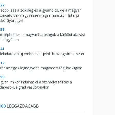
:22
csóbb lesz a zöldség és a gyümölcs, de a magyar
koricaföldek nagy része megsemmisült – Interjú
skó Györggyel
:59
m léphetnek a magyar hatóságok a külföldi utazási
oda ügyében
:41
feladatokra új embereket jelölt ki az agrárminiszter
:12
zár az egyik legnagyobb magyarországi bicikligyár
:59
gvan, mikor indulhat el a személyszállítás a
dapest–Belgrád vasútvonalon
100
LEGGAZDAGABB