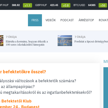
HF/HUF
GBP/HUF
BTC/USD
388.92
423.45
64385
+1.1
+0.8
+56
FRISS
VIDEÓK
PODCAST
ÁRRÉSSTOP
ROVA
7 ÓRÁJA
7 ÓRÁJA
Elárulta a kormány, hogyan érkezik a
Fordulat a lipcsei drónügybe
100 ezres iskolakezdési támogatás
MF
r befektetőkre ősszel?
bályozási változások a befektetők számára?
t az állampapírpiac?
 megtakarításokról és az ingatlanbefektetésekről?
s Befektetői Klub
ember 24., Budapest