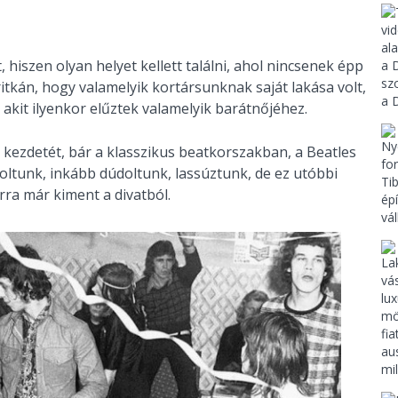
hiszen olyan helyet kellett találni, ahol nincsenek épp
ritkán, hogy valamelyik kortársunknak saját lakása volt,
akit ilyenkor elűztek valamelyik barátnőjéhez.
e kezdetét, bár a klasszikus beatkorszakban, a Beatles
oltunk, inkább dúdoltunk, lassúztunk, de ez utóbbi
orra már kiment a divatból.