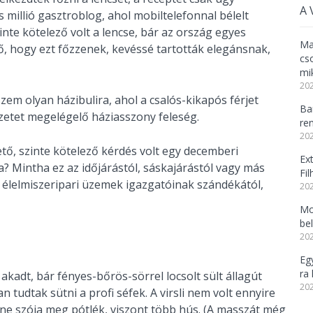
A 
s millió gasztroblog, ahol mobiltelefonnal bélelt
nte kötelező volt a lencse, bár az ország egyes
Ma
ző, hogy ezt főzzenek, kevéssé tartották elegánsnak,
cs
mi
202
szem olyan házibulira, ahol a csalós-kikapós férjet
Ba
yzetet megelégelő háziasszony feleség.
re
202
vető, szinte kötelező kérdés volt egy decemberi
Ex
a? Mintha ez az időjárástól, sáskajárástól vagy más
Fi
z élelmiszeripari üzemek igazgatóinak szándékától,
202
Mo
be
202
Eg
ra 
kadt, bár fényes-bőrös-sörrel locsolt sült állagút
202
tudtak sütni a profi séfek. A virsli nem volt ennyire
nne szója meg pótlék, viszont több hús. (A masszát még