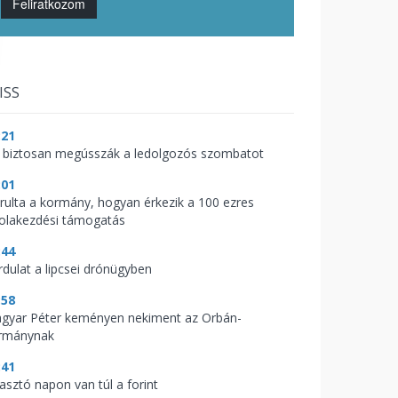
Feliratkozom
ISS
:21
 biztosan megússzák a ledolgozós szombatot
:01
árulta a kormány, hogyan érkezik a 100 ezres
kolakezdési támogatás
:44
rdulat a lipcsei drónügyben
:58
gyar Péter keményen nekiment az Orbán-
rmánynak
:41
zasztó napon van túl a forint