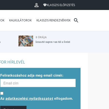
KLASSZIS ELŐFIZETÉS
TOK
KALKULÁTOROK
KLASSZIS RENDEZVÉNYEK
8 ÓRÁJA
n
Izzasztó napon van túl a forint
OR HÍRLEVÉL
Feliratkozáshoz adja meg email címét:
Az
elfogadom.
adatkezelési nyilatkozatot