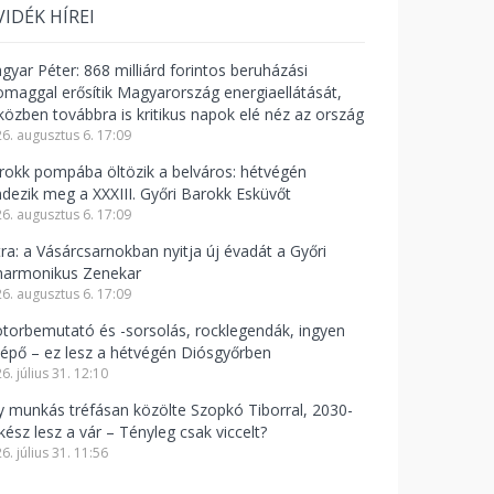
VIDÉK HÍREI
gyar Péter: 868 milliárd forintos beruházási
omaggal erősítik Magyarország energiaellátását,
közben továbbra is kritikus napok elé néz az ország
6. augusztus 6. 17:09
rokk pompába öltözik a belváros: hétvégén
ndezik meg a XXXIII. Győri Barokk Esküvőt
6. augusztus 6. 17:09
tra: a Vásárcsarnokban nyitja új évadát a Győri
lharmonikus Zenekar
6. augusztus 6. 17:09
torbemutató és -sorsolás, rocklegendák, ingyen
lépő – ez lesz a hétvégén Diósgyőrben
6. július 31. 12:10
y munkás tréfásan közölte Szopkó Tiborral, 2030-
kész lesz a vár – Tényleg csak viccelt?
6. július 31. 11:56