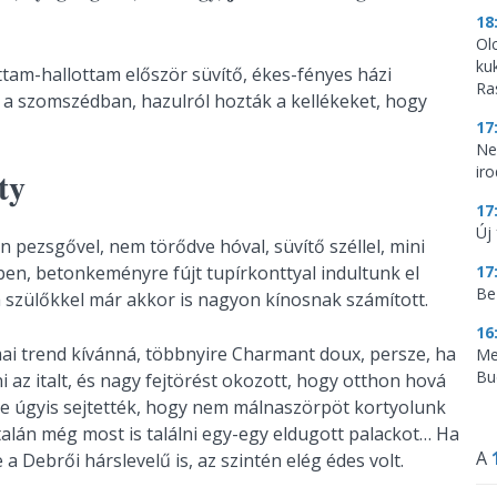
18
Ol
ku
ttam-hallottam először süvítő, ékes-fényes házi
Ra
tt a szomszédban, hazulról hozták a kellékeket, hogy
17
Ne
ir
ty
17
Új 
 pezsgővel, nem törődve hóval, süvítő széllel, mini
en, betonkeményre fújt tupírkonttyal indultunk el
17
Be
a szülőkkel már akkor is nagyon kínosnak számított.
16
ai trend kívánná, többnyire Charmant doux, persze, ha
Me
Bu
 az italt, és nagy fejtörést okozott, hogy otthon hová
rsze úgyis sejtették, hogy nem málnaszörpöt kortyolunk
alán még most is találni egy-egy eldugott palackot… Ha
A
 Debrői hárslevelű is, az szintén elég édes volt.