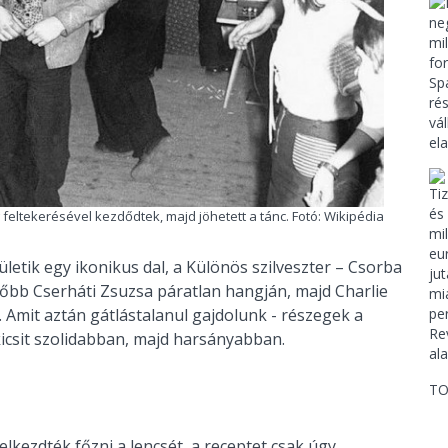
g feltekerésével kezdődtek, majd jöhetett a tánc. Fotó: Wikipédia
tik egy ikonikus dal, a Különös szilveszter – Csorba
lőbb Cserháti Zsuzsa páratlan hangján, majd Charlie
Amit aztán gátlástalanul gajdolunk - részegek a
 kicsit szolidabban, majd harsányabban.
TO
kezdték főzni a lencsét, a receptet csak úgy