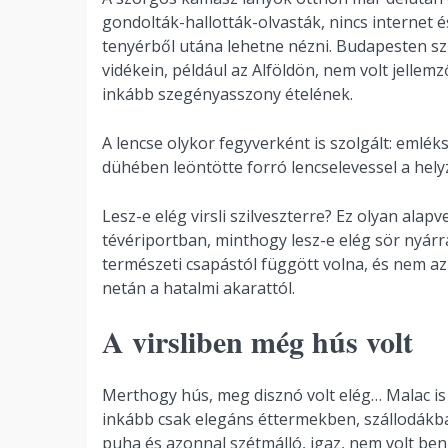
gondolták-hallották-olvasták, nincs internet é
tenyérből utána lehetne nézni. Budapesten szi
vidékein, például az Alföldön, nem volt jellem
inkább szegényasszony ételének.
A lencse olykor fegyverként is szolgált: emlék
dühében leöntötte forró lencselevessel a hel
Lesz-e elég virsli szilveszterre? Ez olyan alap
tévériportban, minthogy lesz-e elég sör nyárr
természeti csapástól függött volna, és nem a
netán a hatalmi akarattól.
A virsliben még hús volt
Merthogy hús, meg disznó volt elég… Malac is a
inkább csak elegáns éttermekben, szállodákban 
puha és azonnal szétmálló, igaz, nem volt be