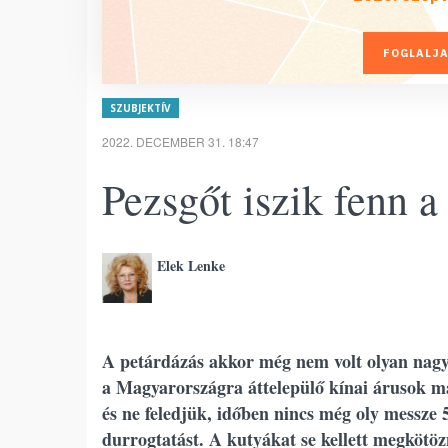
FOGLALJA
SZUBJEKTÍV
2022. DECEMBER 31. 18:47
Pezsgőt iszik fenn a
Elek Lenke
A petárdázás akkor még nem volt olyan nagysz
a Magyarországra áttelepülő kínai árusok m
és ne feledjük, időben nincs még oly messze 5
durrogtatást. A kutyákat se kellett megkötöz