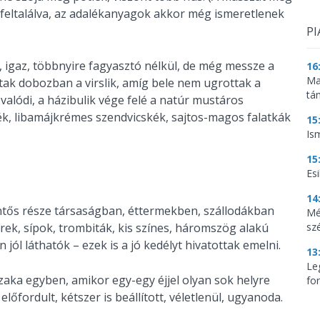
feltalálva, az adalékanyagok akkor még ismeretlenek
PI
igaz, többnyire fagyasztó nélkül, de még messze a
16
Ma
oltak dobozban a virslik, amíg bele nem ugrottak a
tá
 valódi, a házibulik vége felé a natúr mustáros
pék, libamájkrémes szendvicskék, sajtos-magos falatkák
15
Is
15
Es
14
ntős része társaságban, éttermekben, szállodákban
Mé
sz
terek, sípok, trombiták, kis színes, háromszög alakú
jól láthatók – ezek is a jó kedélyt hivatottak emelni.
13
Le
zaka egyben, amikor egy-egy éjjel olyan sok helyre
for
lőfordult, kétszer is beállított, véletlenül, ugyanoda.