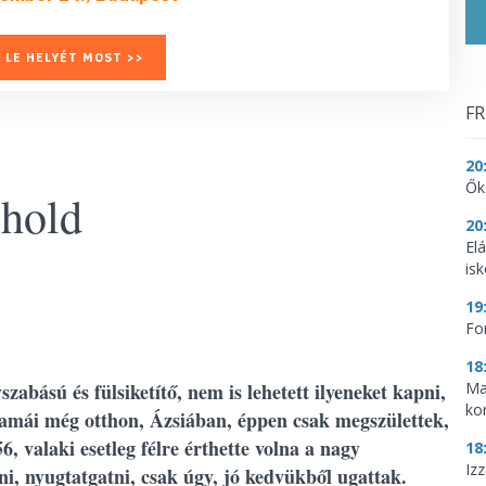
 LE HELYÉT MOST >>
FR
20
Ők
 hold
20
El
is
19
Fo
18
abású és fülsiketítő, nem is lehetett ilyeneket kapni,
Ma
ko
amái még otthon, Ázsiában, éppen csak megszülettek,
6, valaki esetleg félre érthette volna a nagy
18
Iz
ni, nyugtatgatni, csak úgy, jó kedvükből ugattak.