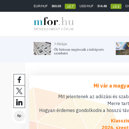
EUR/HUF
USD/HUF
C
363.03
314.48
+0.7
+0.4
7 ÓRÁJA
Ők biztosan megússzák a ledolgozós
szombatot
Mi vár a magya
Mit jelentenek az adózási és sza
Merre tar
Hogyan érdemes gondolkodni a hosszú távú
6p
Klasszi
2026. szept