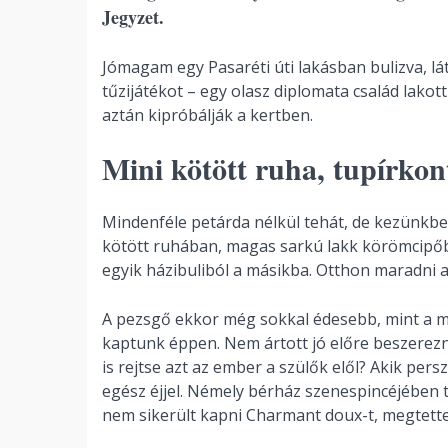
Jegyzet.
Jómagam egy Pasaréti úti lakásban bulizva, lá
tűzijátékot – egy olasz diplomata család lako
aztán kipróbálják a kertben.
Mini kötött ruha, tupírkon
Mindenféle petárda nélkül tehát, de kezünkben
kötött ruhában, magas sarkú lakk körömcipőb
egyik házibuliból a másikba. Otthon maradni 
A pezsgő ekkor még sokkal édesebb, mint a m
kaptunk éppen. Nem ártott jó előre beszerezni
is rejtse azt az ember a szülők elől? Akik pe
egész éjjel. Némely bérház szenespincéjében t
nem sikerült kapni Charmant doux-t, megtette a