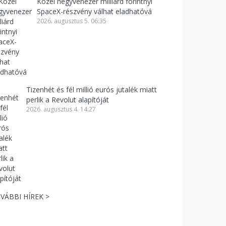
Közel negyvenezer milliárd forintnyi
SpaceX-részvény válhat eladhatóvá
2026. augusztus 5. 06:35
Tizenhét és fél millió eurós jutalék miatt
perlik a Revolut alapítóját
2026. augusztus 4. 14:27
VÁBBI HÍREK >