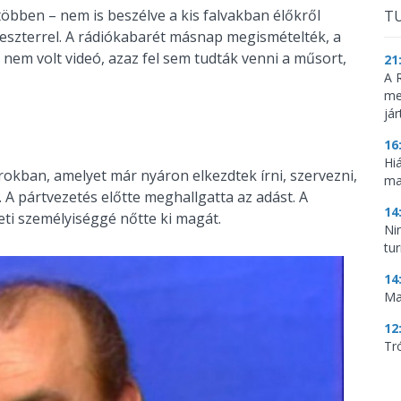
többen – nem is beszélve a kis falvakban élőkről
TU
veszterrel. A rádiókabarét másnap megismételték, a
 nem volt videó, azaz fel sem tudták venni a műsort,
21
A 
me
já
16
Hi
orokban, amelyet már nyáron elkezdtek írni, szervezni,
ma
. A pártvezetés előtte meghallgatta az adást. A
14
leti személyiséggé nőtte ki magát.
Ni
tu
14
Ma
12
Tr