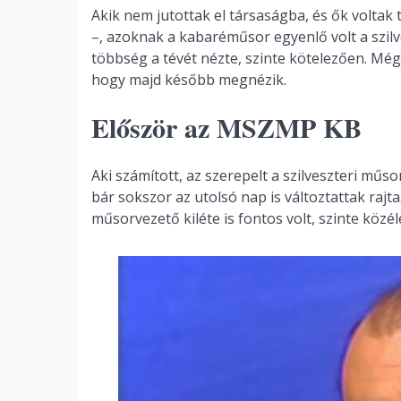
Akik nem jutottak el társaságba, és ők voltak 
–, azoknak a kabaréműsor egyenlő volt a szil
többség a tévét nézte, szinte kötelezően. Még
hogy majd később megnézik.
Először az MSZMP KB
Aki számított, az szerepelt a szilveszteri műs
bár sokszor az utolsó nap is változtattak rajta
műsorvezető kiléte is fontos volt, szinte közé