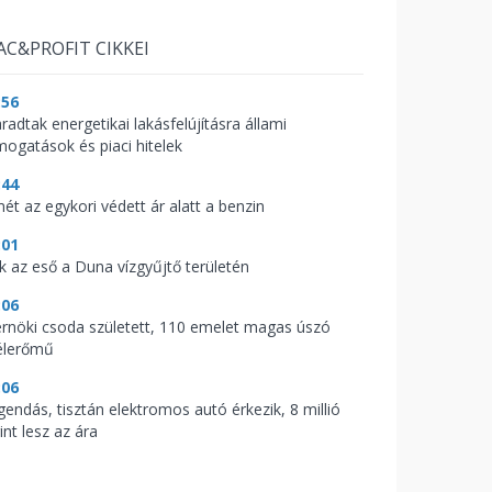
AC&PROFIT CIKKEI
:56
radtak energetikai lakásfelújításra állami
mogatások és piaci hitelek
:44
mét az egykori védett ár alatt a benzin
:01
ik az eső a Duna vízgyűjtő területén
:06
rnöki csoda született, 110 emelet magas úszó
élerőmű
:06
gendás, tisztán elektromos autó érkezik, 8 millió
int lesz az ára