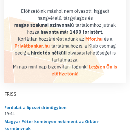
Előfizetőink máshol nem olvasott, higgadt
hangvételű, tárgyilagos és
magas szakmai színvonalú
tartalomhoz jutnak
hozzá
havonta már 1490 forintért
.
Korlátlan hozzáférést adunk az
Mfor.hu
és a
Privátbankár.hu
tartalmaihoz is, a Klub csomag
pedig a
hirdetés nélküli
olvasási lehetőséget is
tartalmazza.
Mi nap mint nap bizonyítani fogunk!
Legyen Ön is
előfizetőnk!
FRISS
Fordulat a lipcsei drónügyben
19:44
Magyar Péter keményen nekiment az Orbán-
kormánynak