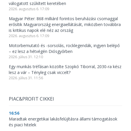
válogatott szűkített keretében
2026. augusztus 6. 17:09
Magyar Péter: 868 milliárd forintos beruházási csomaggal
erősítik Magyarország energiaellátását, miközben továbbra
is kritikus napok elé néz az ország
2026. augusztus 6. 17:09
Motorbemutató és -sorsolás, rocklegendák, ingyen belépő
– ez lesz a hétvégén Diósgyőrben
2026. július 31. 12:10
Egy munkás tréfásan közölte Szopkó Tiborral, 2030-ra kész
lesz a vár – Tényleg csak viccelt?
2026. július 31. 11:56
PIAC&PROFIT CIKKEI
16:56
Maradtak energetikai lakásfelújításra állami támogatások
és piaci hitelek