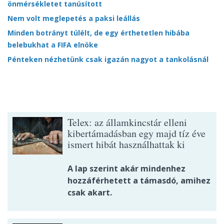
önmérsékletet tanúsított
Nem volt meglepetés a paksi leállás
Minden botrányt túlélt, de egy érthetetlen hibába
belebukhat a FIFA elnöke
Pénteken nézhetünk csak igazán nagyot a tankolásnál
Telex: az államkincstár elleni
kibertámadásban egy majd tíz éve
ismert hibát használhattak ki
A lap szerint akár mindenhez
hozzáférhetett a támasdó, amihez
csak akart.