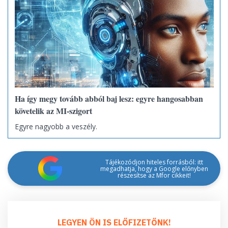
Ha így megy tovább abból baj lesz: egyre hangosabban
követelik az MI-szigort
Egyre nagyobb a veszély.
Tájékozódjon hiteles forrásból: itt
megadhatja, hogy a Google előnyben
részesítse az Mfor cikkeit!
LEGYEN ÖN IS ELŐFIZETŐNK!