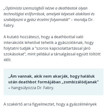
„Optimista szemszögből nézve a deathbotok olyan
technológiai erőforrások, amelyek képesek alakítani és
szabályozni a gyász érzelmi folyamatát”
– mondja Dr.
Fabry.
A kutató hozzáteszi, hogy a deathbottal való
interakciók lehetővé tehetik a gyászolóknak, hogy
folytatni tudják a "szoros kapcsolattartással járó
szokásokat", mint például a társalgással együtt töltött
időt.
„Ám vannak, akik nem akarják, hogy haláluk
után deathbot formájában „zombizálódjanak”
–
hangsúlyozza Dr. Fabry.
A szakértő arra figyelmeztet, hogy a gyászélmények