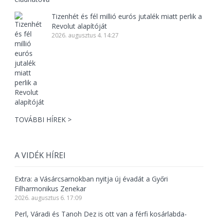
Tizenhét és fél millió eurós jutalék miatt perlik a
Revolut alapítóját
2026. augusztus 4. 14:27
TOVÁBBI HÍREK >
A VIDÉK HÍREI
Extra: a Vásárcsarnokban nyitja új évadát a Győri
Filharmonikus Zenekar
2026. augusztus 6. 17:09
Perl, Váradi és Tanoh Dez is ott van a férfi kosárlabda-