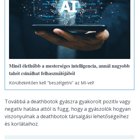
Minél élethűbb a mesterséges intelligencia, annál nagyobb
tahót csinálhat felhasználójából
Körültekintően kell "beszélgetni" az MI-vel!
Továbbá a deathbotok gyászra gyakorolt ​​pozitív vagy
negatív hatása attól is függ, hogy a gyászolók hogyan
viszonyulnak a deathbotok társalgási lehetőségeihez
és korlátaihoz.