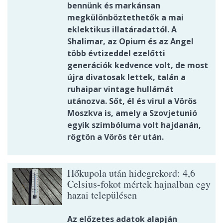
bennünk és markánsan
megkülönböztethetők a mai
eklektikus illatáradattól. A
Shalimar, az Opium és az Angel
több évtizeddel ezelőtti
generációk kedvence volt, de most
újra divatosak lettek, talán a
ruhaipar vintage hullámát
utánozva. Sőt, él és virul a Vörös
Moszkva is, amely a Szovjetunió
egyik szimbóluma volt hajdanán,
rögtön a Vörös tér után.
Hőkupola után hidegrekord: 4,6
Celsius-fokot mértek hajnalban egy
hazai településen
Az előzetes adatok alapján