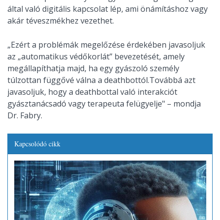
által való digitális kapcsolat lép, ami önámításhoz vagy
akár téveszmékhez vezethet.
„Ezért a problémák megelőzése érdekében javasoljuk
az „automatikus védőkorlát” bevezetését, amely
megállapíthatja majd, ha egy gyászoló személy
túlzottan függővé válna a deathbottól.Továbbá azt
javasoljuk, hogy a deathbottal való interakciót
gyásztanácsadó vagy terapeuta felügyelje" – mondja
Dr. Fabry.
Kapcsolódó cikk