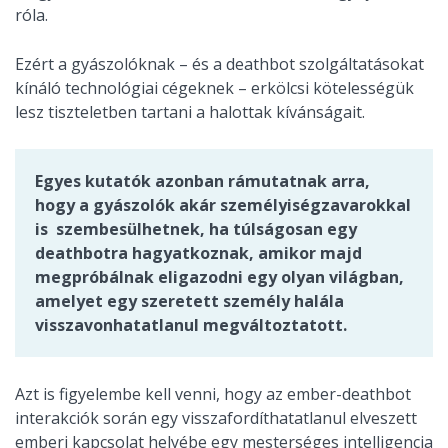
róla.
Ezért a gyászolóknak – és a deathbot szolgáltatásokat
kínáló technológiai cégeknek – erkölcsi kötelességük
lesz tiszteletben tartani a halottak kívánságait.
Egyes kutatók azonban rámutatnak arra,
hogy a gyászolók akár személyiségzavarokkal
is szembesülhetnek, ha túlságosan egy
deathbotra hagyatkoznak, amikor majd
megpróbálnak eligazodni egy olyan világban,
amelyet egy szeretett személy halála
visszavonhatatlanul megváltoztatott.
Azt is figyelembe kell venni, hogy az ember-deathbot ​​
interakciók során egy visszafordíthatatlanul elveszett
emberi kapcsolat helyébe egy mesterséges intelligencia