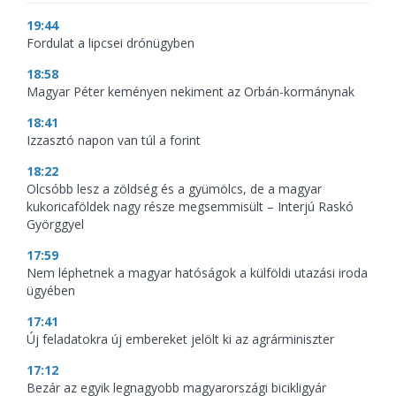
19:44
Fordulat a lipcsei drónügyben
18:58
Magyar Péter keményen nekiment az Orbán-kormánynak
18:41
Izzasztó napon van túl a forint
18:22
Olcsóbb lesz a zöldség és a gyümölcs, de a magyar
kukoricaföldek nagy része megsemmisült – Interjú Raskó
Györggyel
17:59
Nem léphetnek a magyar hatóságok a külföldi utazási iroda
ügyében
17:41
Új feladatokra új embereket jelölt ki az agrárminiszter
17:12
Bezár az egyik legnagyobb magyarországi bicikligyár