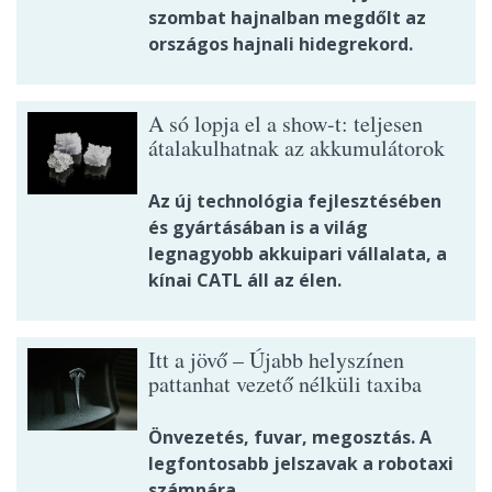
szombat hajnalban megdőlt az
országos hajnali hidegrekord.
A só lopja el a show-t: teljesen
átalakulhatnak az akkumulátorok
Az új technológia fejlesztésében
és gyártásában is a világ
legnagyobb akkuipari vállalata, a
kínai CATL áll az élen.
Itt a jövő – Újabb helyszínen
pattanhat vezető nélküli taxiba
Önvezetés, fuvar, megosztás. A
legfontosabb jelszavak a robotaxi
számnára.