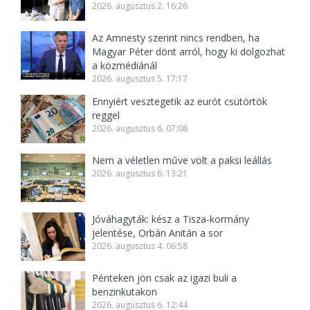
2026. augusztus 2. 16:26
Az Amnesty szerint nincs rendben, ha
Magyar Péter dönt arról, hogy ki dolgozhat
a közmédiánál
2026. augusztus 5. 17:17
Ennyiért vesztegetik az eurót csütörtök
reggel
2026. augusztus 6. 07:08
Nem a véletlen műve volt a paksi leállás
2026. augusztus 6. 13:21
Jóváhagyták: kész a Tisza-kormány
jelentése, Orbán Anitán a sor
2026. augusztus 4. 06:58
Pénteken jön csak az igazi buli a
benzinkutakon
2026. augusztus 6. 12:44