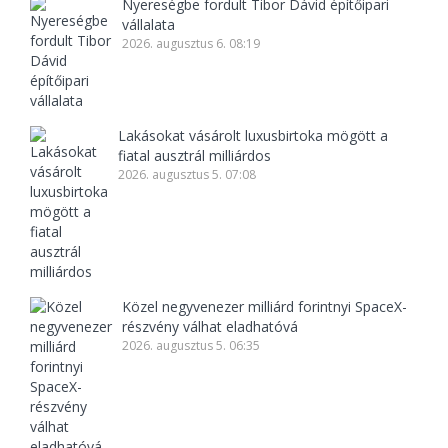
Nyereségbe fordult Tibor Dávid építőipari
vállalata
2026. augusztus 6. 08:19
Lakásokat vásárolt luxusbirtoka mögött a
fiatal ausztrál milliárdos
2026. augusztus 5. 07:08
Közel negyvenezer milliárd forintnyi SpaceX-
részvény válhat eladhatóvá
2026. augusztus 5. 06:35