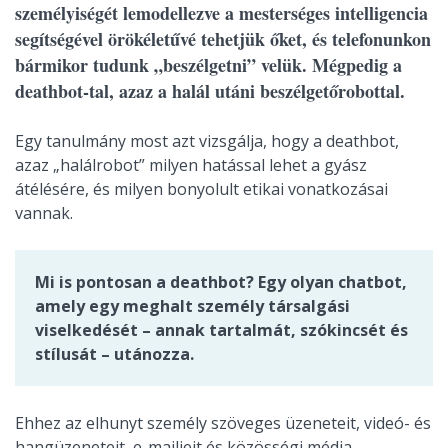
személyiségét lemodellezve a mesterséges intelligencia
segítségével örökéletűvé tehetjük őket, és telefonunkon
bármikor tudunk „beszélgetni” velük. Mégpedig a
deathbot-tal, azaz a halál utáni beszélgetőrobottal.
Egy tanulmány most azt vizsgálja, hogy a deathbot,
azaz „halálrobot” milyen hatással lehet a gyász
átélésére, és milyen bonyolult etikai vonatkozásai
vannak.
Mi is pontosan a deathbot? Egy olyan chatbot,
amely egy meghalt személy társalgási
viselkedését – annak tartalmát, szókincsét és
stílusát – utánozza.
Ehhez az elhunyt személy szöveges üzeneteit, videó- és
hangüzeneteit, e-mailjeit és közösségi média