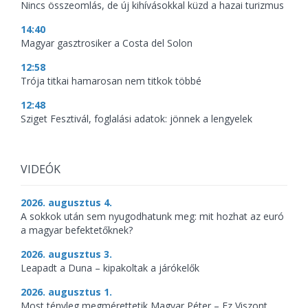
Nincs összeomlás, de új kihívásokkal küzd a hazai turizmus
14:40
Magyar gasztrosiker a Costa del Solon
12:58
Trója titkai hamarosan nem titkok többé
12:48
Sziget Fesztivál, foglalási adatok: jönnek a lengyelek
VIDEÓK
2026. augusztus 4.
A sokkok után sem nyugodhatunk meg: mit hozhat az euró
a magyar befektetőknek?
2026. augusztus 3.
Leapadt a Duna – kipakoltak a járókelők
2026. augusztus 1.
Most tényleg megmérettetik Magyar Péter – Ez Viszont