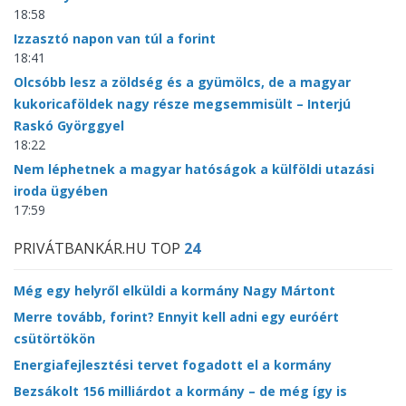
18:58
Izzasztó napon van túl a forint
18:41
Olcsóbb lesz a zöldség és a gyümölcs, de a magyar
kukoricaföldek nagy része megsemmisült – Interjú
Raskó Györggyel
18:22
Nem léphetnek a magyar hatóságok a külföldi utazási
iroda ügyében
17:59
PRIVÁTBANKÁR.HU TOP
24
Még egy helyről elküldi a kormány Nagy Mártont
Merre tovább, forint? Ennyit kell adni egy euróért
csütörtökön
Energiafejlesztési tervet fogadott el a kormány
Bezsákolt 156 milliárdot a kormány – de még így is