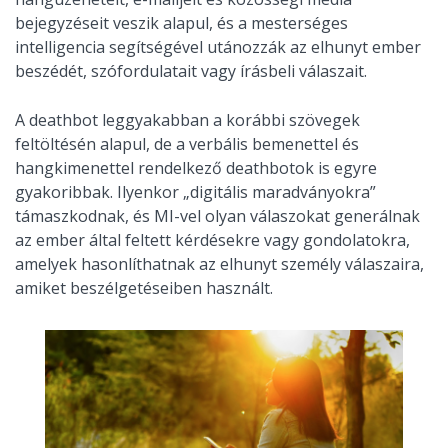
bejegyzéseit veszik alapul, és a mesterséges
intelligencia segítségével utánozzák az elhunyt ember
beszédét, szófordulatait vagy írásbeli válaszait.
A deathbot leggyakabban a korábbi szövegek
feltöltésén alapul, de a verbális bemenettel és
hangkimenettel rendelkező deathbotok is egyre
gyakoribbak. Ilyenkor „digitális maradványokra”
támaszkodnak, és MI-vel olyan válaszokat generálnak
az ember által feltett kérdésekre vagy gondolatokra,
amelyek hasonlíthatnak az elhunyt személy válaszaira,
amiket beszélgetéseiben használt.