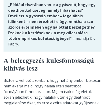
„Például tisztában van-e a gyászoló, hogy egy
deathbottal cseveg, amely hibázhat is?
Emellett a gyászoló ember – legalábbis
időnként – nem érezheti-e úgy, mintha a szó
szoros értelmében egy halottal beszélgetne?
Ezeknek a kérdéseknek a megválaszolása
több empirikus kutatást igényel" –
mondja Dr.
Fabry.
A beleegyezés kulcsfontosságú
kihívás lesz
Biztosra vehető azonban, hogy néhány ember biztosan
nem akarja majd, hogy halála után deathbot
formájában fennmaradjon. Míg mások még életük
során jelezhetik, hogy haláluk után egy deathbot
megjelenítse őket, és erre a célra adatokat gyűjtsenek