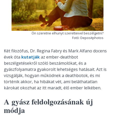
Ön szeretne elhunyt szeretteivel beszélgetni?
Fotó: Depositphotos
Két filozófus, Dr. Regina Fabry és Mark Alfano docens
évek óta
kutatják
az ember-deathbot
beszélgetésekről szóló beszámolókat, és a
gyászfolyamatra gyakorolt lehetséges hatásait. Azt is
vizsgálják, hogyan működnek a deathbotok, és mi
történik akkor, ha hibákat vét, ami beláthatatlan
károkat okozhat az itt maradt, élő ember lelkében.
A gyász feldolgozásának új
módja