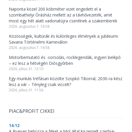
Naponta közel 200 köbméter vizet engedett el a
szombathelyi Órásház mellett az a távhővezeték, amit
most egy hét alatt vadonatújra cserélnek a szakemberek
2026. augusztus 7. 16:58
Közösségek, kultúrák és különleges élmények a jubileumi
Savaria Történelmi Karneválon
2026. augusztus 7. 16:58
Motorbemutató és -sorsolás, rocklegendák, ingyen belépő
– ez lesz a hétvégén Diósgyőrben
2026. július 31. 12:10
Egy munkás tréfásan közölte Szopkó Tiborral, 2030-ra kész
lesz a vár – Tényleg csak viccelt?
2026. július 31. 11:56
PIAC&PROFIT CIKKEI
14:12
A Ryanair behúzza a féket a Mol által kiszemelt szerbiai