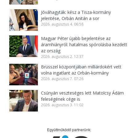
Jóváhagyták: kész a Tisza-kormány
jelentése, Orbán Anitán a sor
2026. augusztus 4. 06:58
Magyar Péter újabb bejelentése az
áramhiányról: hatalmas spórolásba kezdett
az ország
2026. augusztus 2. 12:37
Brüsszel központjában milliárdokért vett
volna ingatlant az Orbán-kormány
2026. augusztus 7. 07:26
Csúnyán veszteséges lett Matolcsy Ádám
feleségének cége is
2026. augusztus 3. 11:02
Együttműködő partnerünk: