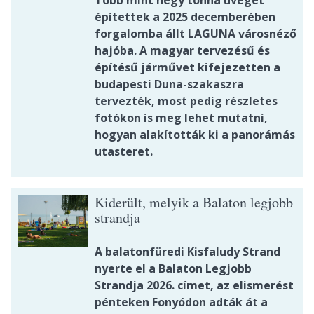
építettek a 2025 decemberében
forgalomba állt LAGUNA városnéző
hajóba. A magyar tervezésű és
építésű járművet kifejezetten a
budapesti Duna-szakaszra
tervezték, most pedig részletes
fotókon is meg lehet mutatni,
hogyan alakították ki a panorámás
utasteret.
Kiderült, melyik a Balaton legjobb
strandja
A balatonfüredi Kisfaludy Strand
nyerte el a Balaton Legjobb
Strandja 2026. címet, az elismerést
pénteken Fonyódon adták át a