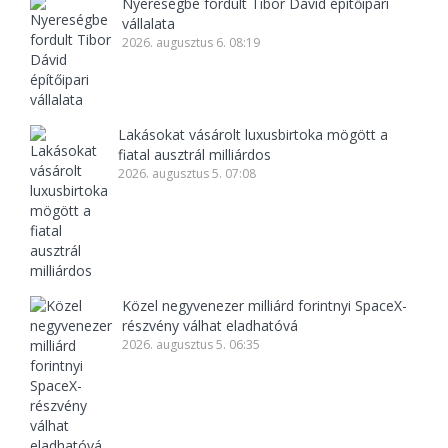
Nyereségbe fordult Tibor Dávid építőipari
vállalata
2026. augusztus 6. 08:19
Lakásokat vásárolt luxusbirtoka mögött a
fiatal ausztrál milliárdos
2026. augusztus 5. 07:08
Közel negyvenezer milliárd forintnyi SpaceX-
részvény válhat eladhatóvá
2026. augusztus 5. 06:35