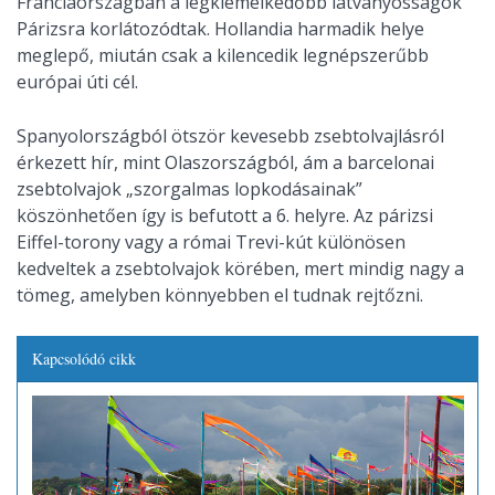
Franciaországban a legkiemelkedőbb látványosságok
Párizsra korlátozódtak. Hollandia harmadik helye
meglepő, miután csak a kilencedik legnépszerűbb
európai úti cél.
Spanyolországból ötször kevesebb zsebtolvajlásról
érkezett hír, mint Olaszországból, ám a barcelonai
zsebtolvajok „szorgalmas lopkodásainak”
köszönhetően így is befutott a 6. helyre. Az párizsi
Eiffel-torony vagy a római Trevi-kút különösen
kedveltek a zsebtolvajok körében, mert mindig nagy a
tömeg, amelyben könnyebben el tudnak rejtőzni.
Kapcsolódó cikk