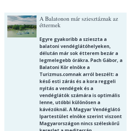
A Balatonon már sziesztáznak az
éttermek
Egyre gyakoribb a szieszta a
balatoni vendéglátóhelyeken,
délután már sok étterem bezár a
legmelegebb órákra. Pach Gábor, a
Balatoni Kör elnöke a
Turizmus.comnak arról beszélt: a
késő esti zárás és a kora reggeli
nyitás a vendégek és a
vendéglátók számára is optimális
lenne, utóbbi különösen a
kávézóknál. A Magyar Vendéglátó
Ipartestület elnöke szerint viszont
Magyarországon nincs széleskörű
kereslet a mediterrán