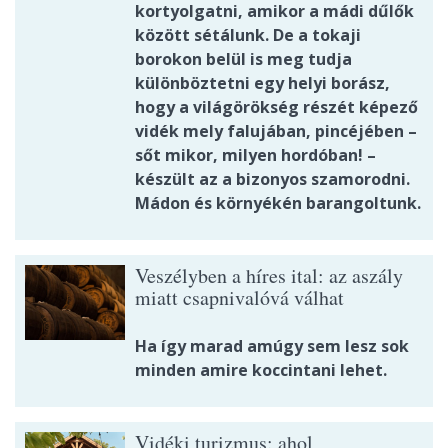
kortyolgatni, amikor a mádi dűlők
között sétálunk. De a tokaji
borokon belül is meg tudja
különböztetni egy helyi borász,
hogy a világörökség részét képező
vidék mely falujában, pincéjében –
sőt mikor, milyen hordóban! –
készült az a bizonyos szamorodni.
Mádon és környékén barangoltunk.
Veszélyben a híres ital: az aszály
miatt csapnivalóvá válhat
Ha így marad amúgy sem lesz sok
minden amire koccintani lehet.
Vidéki turizmus: ahol