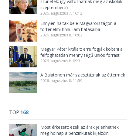
szünetek: így változhatnak meg az iskolák
szeptembertől
2026. augusztus 7. 16:12
Ennyien haltak bele Magyarországon a
történelmi hőhullám hatásaiba
2026. augusztus 8. 10:03
Magyar Péter kitálalt: erre fogják költeni a
felfoghatatlan mennyiségű uniós forrást
2026. augusztus 8. 09:31
A Balatonon már sziesztáznak az éttermek
2026. augusztus 8. 11:59
TOP
168
Most érkezett: ezek az árak jelenhetnek
meg holnap a benzinkutak kijelzőin