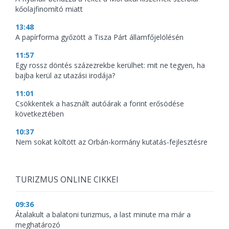
kőolajfinomító miatt
13:48
A papírforma győzött a Tisza Párt államfőjelölésén
11:57
Egy rossz döntés százezrekbe kerülhet: mit ne tegyen, ha
bajba kerül az utazási irodája?
11:01
Csökkentek a használt autóárak a forint erősödése
következtében
10:37
Nem sokat költött az Orbán-kormány kutatás-fejlesztésre
TURIZMUS ONLINE CIKKEI
09:36
Átalakult a balatoni turizmus, a last minute ma már a
meghatározó