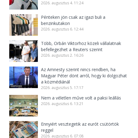
2026. augusztus 4. 11:24
Pénteken jön csak az igazi buli a
benzinkutakon
2026. augusztus 6. 12:44
Több, Orbán Viktorhoz közeli vállalatnak
befellegezhet a Reuters szerint
2026. augusztus 2. 16:26
Az Amnesty szerint nincs rendben, ha
Magyar Péter dönt arról, hogy ki dolgozhat
a közmédiánál
2026. augusztus 5. 17:17
Nem a véletlen műve volt a paksi leállás
2026. augusztus 6. 13:21
Ennyiért vesztegetik az eurót csütörtök
reggel
2026. augusztus 6. 07:08