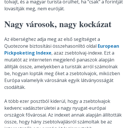
tolvajt, és a magyar turista örülhet, ha "csak" a forintját
lovasítják meg, nem euróját.
Nagy városok, nagy kockázat
Az éberséghez adja meg az első segítséget a
Quotezone biztosítási összehasonlító oldal
European
Pickpoketing Indexe
, azaz zsebtolvaj-indexe. Ezt a
mutatót az interneten megjelenő panaszok alapján
állítják össze, amelyekben a turisták arról számolnak
be, hogyan lopták meg őket a zsebtolvajok, miközben
Európa valamelyik városának egyik látványosságát
csodálták.
A több ezer posztból kiderül, hogy a zsebtolvajok
kedvenc vadászterületei a nagy nyugat-európai
országok fővárosai. Az indexet annak alapján állították
össze, hogy hány zsebtolvajlásról számoltak be az