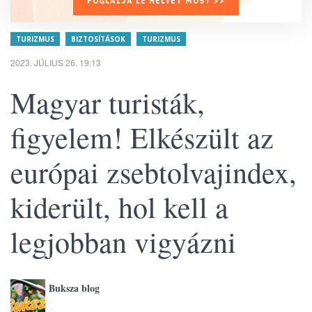
FOGLALJA LE HELYÉT MOST >>
TURIZMUS
BIZTOSÍTÁSOK
TURIZMUS
2023. JÚLIUS 26. 19:13
Magyar turisták,
figyelem! Elkészült az
európai zsebtolvajindex,
kiderült, hol kell a
legjobban vigyázni
Buksza blog