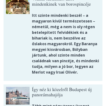
mindenkinek van borospincéje
Itt szinte mindenki beszél – a
magyaron kívül természetesen –
németül, még a nem is oly régen
betelepített felvidékiek és a
bihariak is, nem beszélve az
őslakos magyarokról. Egy Baranya
megyei kisvárosban, Bólyban
jártunk, ahol szinte minden
családnak van pincéje, és mindenki
tudja, milyen a jó bor, legyen az
Merlot vagy Irsai Olivér.
Így néz ki közelről Budapest új
panorámahajója
Több mint négy tonna üveget