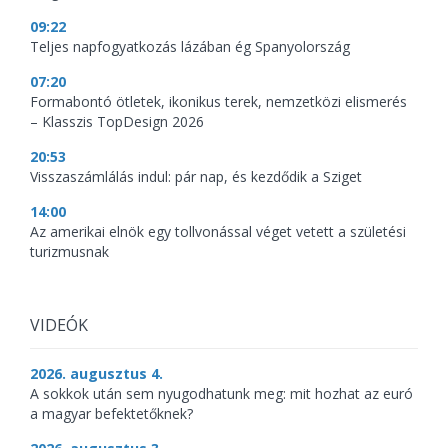
09:22
Teljes napfogyatkozás lázában ég Spanyolország
07:20
Formabontó ötletek, ikonikus terek, nemzetközi elismerés
– Klasszis TopDesign 2026
20:53
Visszaszámlálás indul: pár nap, és kezdődik a Sziget
14:00
Az amerikai elnök egy tollvonással véget vetett a születési
turizmusnak
VIDEÓK
2026. augusztus 4.
A sokkok után sem nyugodhatunk meg: mit hozhat az euró
a magyar befektetőknek?