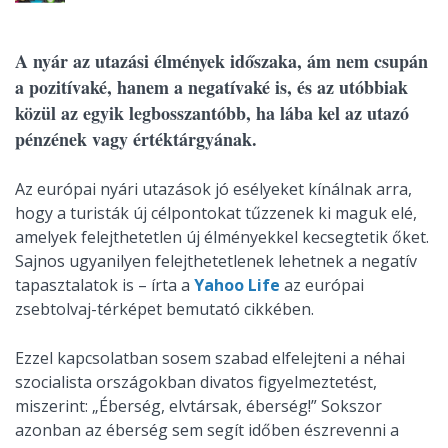
A nyár az utazási élmények időszaka, ám nem csupán
a pozitívaké, hanem a negatívaké is, és az utóbbiak
közül az egyik legbosszantóbb, ha lába kel az utazó
pénzének vagy értéktárgyának.
Az európai nyári utazások jó esélyeket kínálnak arra,
hogy a turisták új célpontokat tűzzenek ki maguk elé,
amelyek felejthetetlen új élményekkel kecsegtetik őket.
Sajnos ugyanilyen felejthetetlenek lehetnek a negatív
tapasztalatok is – írta a
Yahoo Life
az európai
zsebtolvaj-térképet bemutató cikkében.
Ezzel kapcsolatban sosem szabad elfelejteni a néhai
szocialista országokban divatos figyelmeztetést,
miszerint: „Éberség, elvtársak, éberség!” Sokszor
azonban az éberség sem segít időben észrevenni a