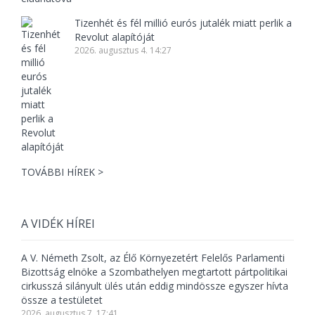
Tizenhét és fél millió eurós jutalék miatt perlik a
Revolut alapítóját
2026. augusztus 4. 14:27
TOVÁBBI HÍREK >
A VIDÉK HÍREI
A V. Németh Zsolt, az Élő Környezetért Felelős Parlamenti
Bizottság elnöke a Szombathelyen megtartott pártpolitikai
cirkusszá silányult ülés után eddig mindössze egyszer hívta
össze a testületet
2026. augusztus 7. 17:41