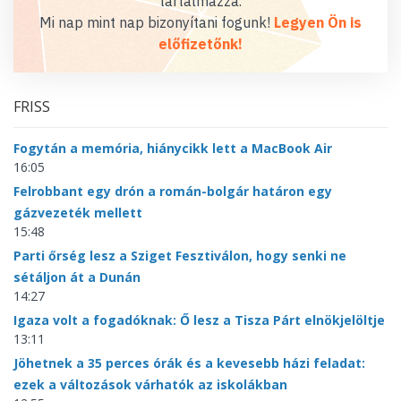
tartalmazza.
Mi nap mint nap bizonyítani fogunk!
Legyen Ön is
előfizetőnk!
FRISS
Fogytán a memória, hiánycikk lett a MacBook Air
16:05
Felrobbant egy drón a román-bolgár határon egy
gázvezeték mellett
15:48
Parti őrség lesz a Sziget Fesztiválon, hogy senki ne
sétáljon át a Dunán
14:27
Igaza volt a fogadóknak: Ő lesz a Tisza Párt elnökjelöltje
13:11
Jöhetnek a 35 perces órák és a kevesebb házi feladat:
ezek a változások várhatók az iskolákban