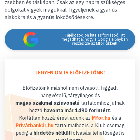
zsebben és táskában. Csak az egy napra szükséges
dolgokat vigyék magukkal. Figyeljenek a gyanús
alakokra és a gyanús lökdösődésekre.
Tájékozódjon hiteles forrásból: itt
megadhatja, hogy a Google előnyben
részesítse az Mfor cikkeit!
LEGYEN ÖN IS ELŐFIZETŐNK!
Előfizetőink máshol nem olvasott, higgadt
hangvételű, tárgyilagos és
magas szakmai színvonalú
tartalomhoz jutnak
hozzá
havonta már 1490 forintért
.
Korlátlan hozzáférést adunk az
Mfor.hu
és a
Privátbankár.hu
tartalmaihoz is, a Klub csomag
pedig a
hirdetés nélküli
olvasási lehetőséget is