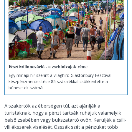
Fesztiválinnováció - a zsebtolvajok réme
Egy minapi hír szerint a világhírű Glastonbury Fesztivál
készpénzmentesítése 85 százalékkal csökkentette a
bűnesetek számát.
A szakértők az éberségen túl, azt ajánlják a
turistáknak, hogy a pénzt tartsák ruhájuk valamelyik
belső zsebében vagy bukszatartó övön. Kerüljék a csili-
vili ékszerek viselését. Osszák szét a pénzüket több