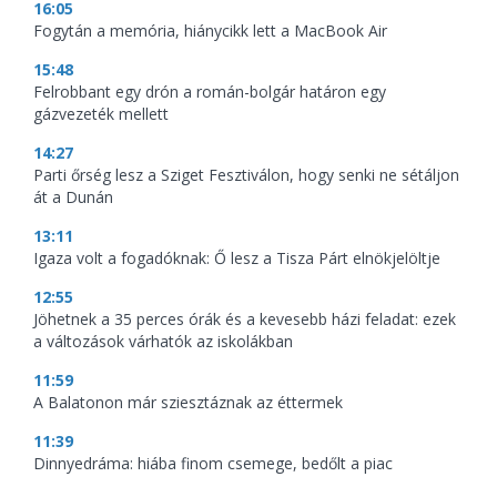
16:05
Fogytán a memória, hiánycikk lett a MacBook Air
15:48
Felrobbant egy drón a román-bolgár határon egy
gázvezeték mellett
14:27
Parti őrség lesz a Sziget Fesztiválon, hogy senki ne sétáljon
át a Dunán
13:11
Igaza volt a fogadóknak: Ő lesz a Tisza Párt elnökjelöltje
12:55
Jöhetnek a 35 perces órák és a kevesebb házi feladat: ezek
a változások várhatók az iskolákban
11:59
A Balatonon már sziesztáznak az éttermek
11:39
Dinnyedráma: hiába finom csemege, bedőlt a piac