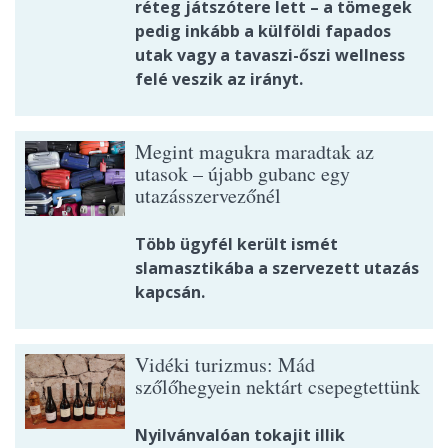
réteg játszótere lett – a tömegek
pedig inkább a külföldi fapados
utak vagy a tavaszi-őszi wellness
felé veszik az irányt.
Megint magukra maradtak az
utasok – újabb gubanc egy
utazásszervezőnél
Több ügyfél került ismét
slamasztikába a szervezett utazás
kapcsán.
Vidéki turizmus: Mád
szőlőhegyein nektárt csepegtettünk
Nyilvánvalóan tokajit illik