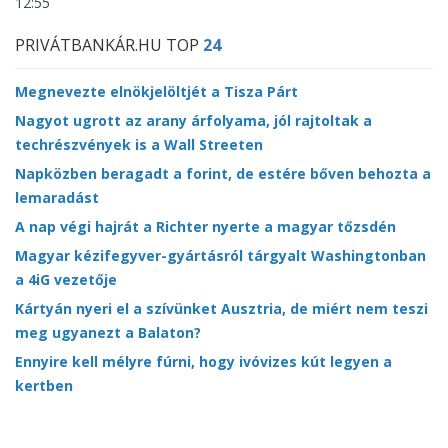
12:55
PRIVÁTBANKÁR.HU TOP
24
Megnevezte elnökjelöltjét a Tisza Párt
Nagyot ugrott az arany árfolyama, jól rajtoltak a
techrészvények is a Wall Streeten
Napközben beragadt a forint, de estére bőven behozta a
lemaradást
A nap végi hajrát a Richter nyerte a magyar tőzsdén
Magyar kézifegyver-gyártásról tárgyalt Washingtonban
a 4iG vezetője
Kártyán nyeri el a szívünket Ausztria, de miért nem teszi
meg ugyanezt a Balaton?
Ennyire kell mélyre fúrni, hogy ivóvizes kút legyen a
kertben