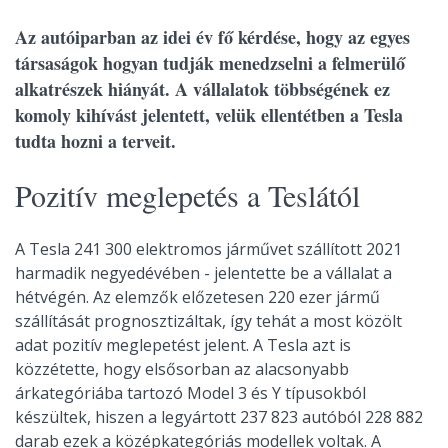
Az autóiparban az idei év fő kérdése, hogy az egyes
társaságok hogyan tudják menedzselni a felmerülő
alkatrészek hiányát. A vállalatok többségének ez
komoly kihívást jelentett, velük ellentétben a Tesla
tudta hozni a terveit.
Pozitív meglepetés a Teslától
A Tesla 241 300 elektromos járművet szállított 2021
harmadik negyedévében - jelentette be a vállalat a
hétvégén. Az elemzők előzetesen 220 ezer jármű
szállítását prognosztizáltak, így tehát a most közölt
adat pozitív meglepetést jelent. A Tesla azt is
közzétette, hogy elsősorban az alacsonyabb
árkategóriába tartozó Model 3 és Y típusokból
készültek, hiszen a legyártott 237 823 autóból 228 882
darab ezek a középkategóriás modellek voltak. A