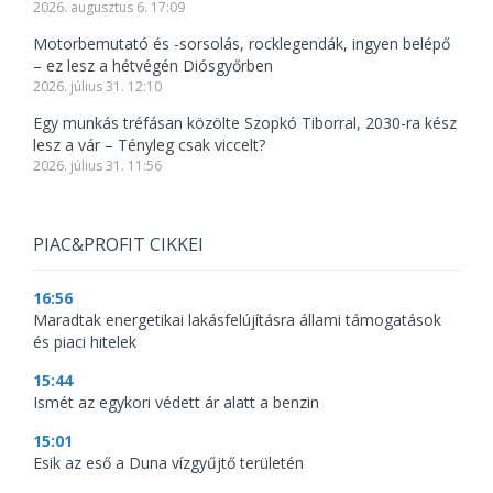
2026. augusztus 6. 17:09
Motorbemutató és -sorsolás, rocklegendák, ingyen belépő
– ez lesz a hétvégén Diósgyőrben
2026. július 31. 12:10
Egy munkás tréfásan közölte Szopkó Tiborral, 2030-ra kész
lesz a vár – Tényleg csak viccelt?
2026. július 31. 11:56
PIAC&PROFIT CIKKEI
16:56
Maradtak energetikai lakásfelújításra állami támogatások
és piaci hitelek
15:44
Ismét az egykori védett ár alatt a benzin
15:01
Esik az eső a Duna vízgyűjtő területén