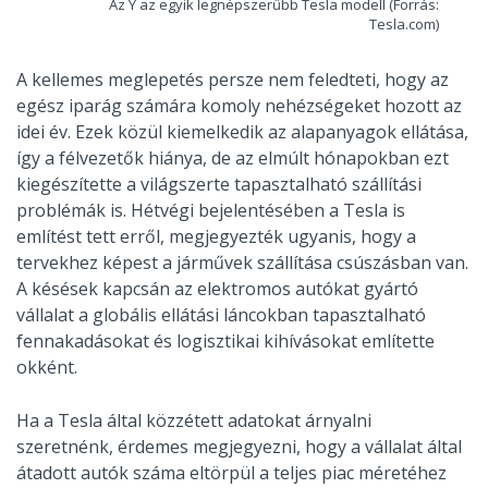
Az Y az egyik legnépszerűbb Tesla modell (Forrás:
Tesla.com)
A kellemes meglepetés persze nem feledteti, hogy az
egész iparág számára komoly nehézségeket hozott az
idei év. Ezek közül kiemelkedik az alapanyagok ellátása,
így a félvezetők hiánya, de az elmúlt hónapokban ezt
kiegészítette a világszerte tapasztalható szállítási
problémák is. Hétvégi bejelentésében a Tesla is
említést tett erről, megjegyezték ugyanis, hogy a
tervekhez képest a járművek szállítása csúszásban van.
A késések kapcsán az elektromos autókat gyártó
vállalat a globális ellátási láncokban tapasztalható
fennakadásokat és logisztikai kihívásokat említette
okként.
Ha a Tesla által közzétett adatokat árnyalni
szeretnénk, érdemes megjegyezni, hogy a vállalat által
átadott autók száma eltörpül a teljes piac méretéhez