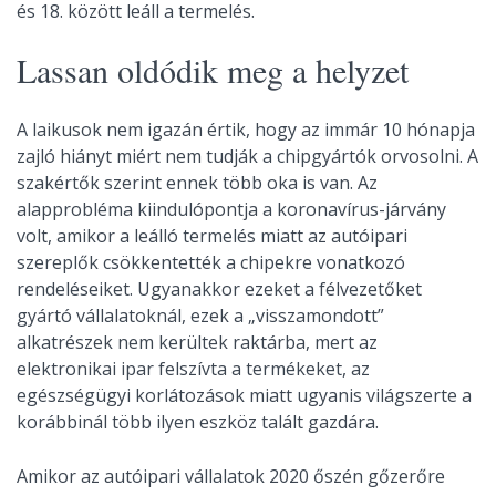
és 18. között leáll a termelés.
Lassan oldódik meg a helyzet
A laikusok nem igazán értik, hogy az immár 10 hónapja
zajló hiányt miért nem tudják a chipgyártók orvosolni. A
szakértők szerint ennek több oka is van. Az
alapprobléma kiindulópontja a koronavírus-járvány
volt, amikor a leálló termelés miatt az autóipari
szereplők csökkentették a chipekre vonatkozó
rendeléseiket. Ugyanakkor ezeket a félvezetőket
gyártó vállalatoknál, ezek a „visszamondott”
alkatrészek nem kerültek raktárba, mert az
elektronikai ipar felszívta a termékeket, az
egészségügyi korlátozások miatt ugyanis világszerte a
korábbinál több ilyen eszköz talált gazdára.
Amikor az autóipari vállalatok 2020 őszén gőzerőre