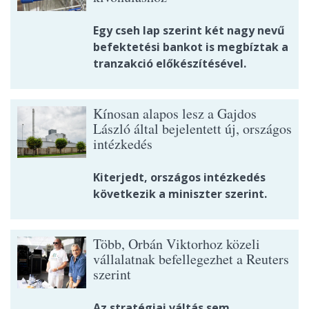
Egy cseh lap szerint két nagy nevű
befektetési bankot is megbíztak a
tranzakció előkészítésével.
Kínosan alapos lesz a Gajdos
László által bejelentett új, országos
intézkedés
Kiterjedt, országos intézkedés
következik a miniszter szerint.
Több, Orbán Viktorhoz közeli
vállalatnak befellegezhet a Reuters
szerint
Az stratégiai váltás sem