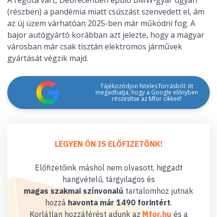
(részben) a pandémia miatt csúszást szenvedett el, ám
az új üzem várhatóan 2025-ben már működni fog. A
bajor autógyártó korábban azt jelezte, hogy a magyar
városban már csak tisztán elektromos járművek
gyártását végzik majd.
Tájékozódjon hiteles forrásból: itt
megadhatja, hogy a Google előnyben
részesítse az Mfor cikkeit!
LEGYEN ÖN IS ELŐFIZETŐNK!
Előfizetőink máshol nem olvasott, higgadt
hangvételű, tárgyilagos és
magas szakmai színvonalú
tartalomhoz jutnak
hozzá
havonta már 1490 forintért
.
Korlátlan hozzáférést adunk az
Mfor.hu
és a