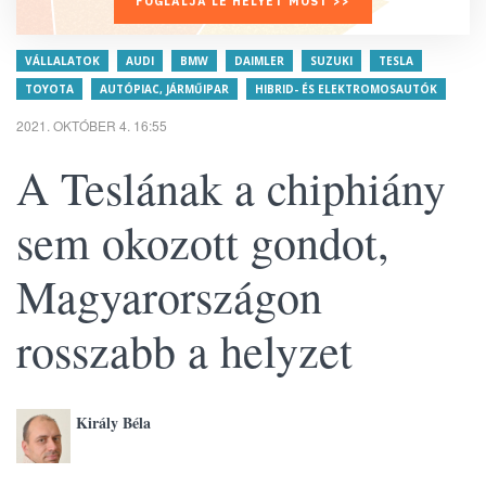
FOGLALJA LE HELYÉT MOST >>
VÁLLALATOK
AUDI
BMW
DAIMLER
SUZUKI
TESLA
TOYOTA
AUTÓPIAC, JÁRMŰIPAR
HIBRID- ÉS ELEKTROMOSAUTÓK
2021. OKTÓBER 4. 16:55
A Teslának a chiphiány
sem okozott gondot,
Magyarországon
rosszabb a helyzet
Király Béla