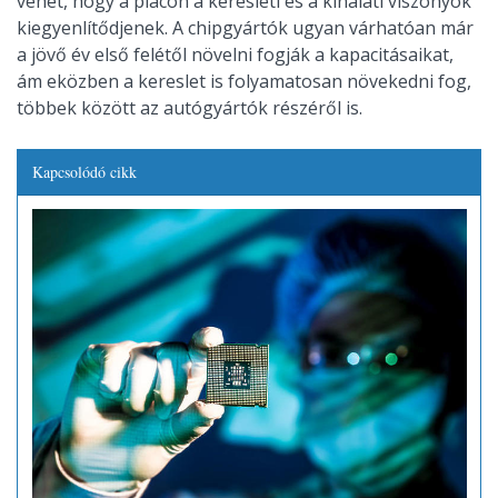
vehet, hogy a piacon a keresleti és a kínálati viszonyok
kiegyenlítődjenek. A chipgyártók ugyan várhatóan már
a jövő év első felétől növelni fogják a kapacitásaikat,
ám eközben a kereslet is folyamatosan növekedni fog,
többek között az autógyártók részéről is.
Kapcsolódó cikk