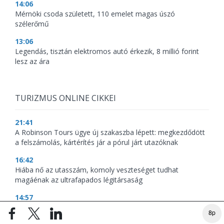
14:06
Mérnöki csoda született, 110 emelet magas úszó
szélerőmű
13:06
Legendás, tisztán elektromos autó érkezik, 8 millió forint
lesz az ára
TURIZMUS ONLINE CIKKEI
21:41
A Robinson Tours ügye új szakaszba lépett: megkezdődött
a felszámolás, kártérítés jár a pórul járt utazóknak
16:42
Hiába nő az utasszám, komoly veszteséget tudhat
magáénak az ultrafapados légitársaság
14:57
Nincs összeomlás, de új kihívásokkal küzd a hazai turizmus
8p