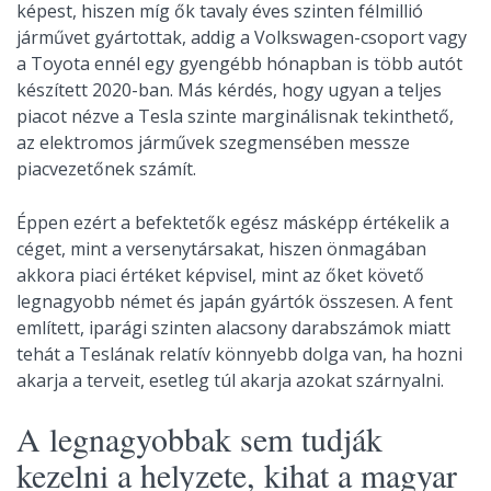
képest, hiszen míg ők tavaly éves szinten félmillió
járművet gyártottak, addig a Volkswagen-csoport vagy
a Toyota ennél egy gyengébb hónapban is több autót
készített 2020-ban. Más kérdés, hogy ugyan a teljes
piacot nézve a Tesla szinte marginálisnak tekinthető,
az elektromos járművek szegmensében messze
piacvezetőnek számít.
Éppen ezért a befektetők egész másképp értékelik a
céget, mint a versenytársakat, hiszen önmagában
akkora piaci értéket képvisel, mint az őket követő
legnagyobb német és japán gyártók összesen. A fent
említett, iparági szinten alacsony darabszámok miatt
tehát a Teslának relatív könnyebb dolga van, ha hozni
akarja a terveit, esetleg túl akarja azokat szárnyalni.
A legnagyobbak sem tudják
kezelni a helyzete, kihat a magyar