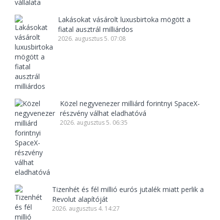
Lakásokat vásárolt luxusbirtoka mögött a
fiatal ausztrál milliárdos
2026. augusztus 5. 07:08
Közel negyvenezer milliárd forintnyi SpaceX-
részvény válhat eladhatóvá
2026. augusztus 5. 06:35
Tizenhét és fél millió eurós jutalék miatt perlik a
Revolut alapítóját
2026. augusztus 4. 14:27