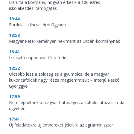
Elárulta a kormány, hogyan érkezik a 100 ezres
iskolakezdési támogatás
19:44
Fordulat a lipcsei drónügyben
18:58
Magyar Péter keményen nekiment az Orbán-kormánynak
18:41
Izzasztó napon van túl a forint
18:22
Olcsóbb lesz a zöldség és a gyümölcs, de a magyar
kukoricaföldek nagy része megsemmisült – Interjú Raskó
Györggyel
17:59
Nem léphetnek a magyar hatóságok a külföldi utazási iroda
ügyében
17:41
Új feladatokra új embereket jelölt ki az agrárminiszter