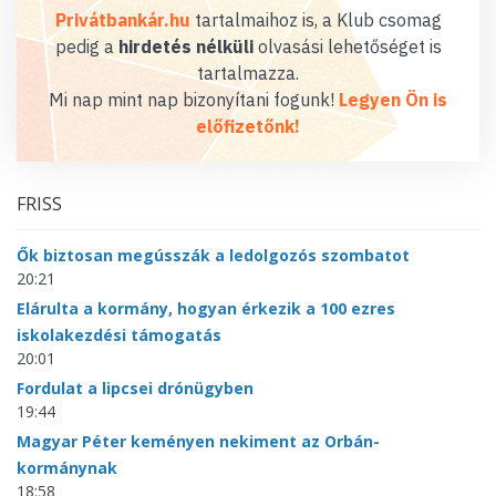
Privátbankár.hu
tartalmaihoz is, a Klub csomag
pedig a
hirdetés nélküli
olvasási lehetőséget is
tartalmazza.
Mi nap mint nap bizonyítani fogunk!
Legyen Ön is
előfizetőnk!
FRISS
Ők biztosan megússzák a ledolgozós szombatot
20:21
Elárulta a kormány, hogyan érkezik a 100 ezres
iskolakezdési támogatás
20:01
Fordulat a lipcsei drónügyben
19:44
Magyar Péter keményen nekiment az Orbán-
kormánynak
18:58