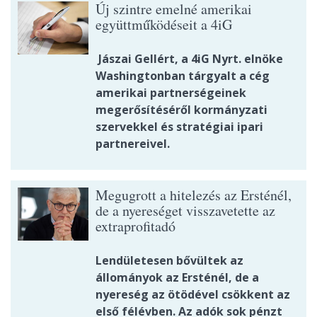
Új szintre emelné amerikai
együttműködéseit a 4iG
Jászai Gellért, a 4iG Nyrt. elnöke
Washingtonban tárgyalt a cég
amerikai partnerségeinek
megerősítéséről kormányzati
szervekkel és stratégiai ipari
partnereivel.
Megugrott a hitelezés az Ersténél,
de a nyereséget visszavetette az
extraprofitadó
Lendületesen bővültek az
állományok az Ersténél, de a
nyereség az ötödével csökkent az
első félévben. Az adók sok pénzt