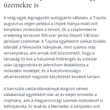
üzemekre is
A világ egyik legnagyobb autógyártó vállalata, a Toyota
augusztus végén például a chipek hiánya miatt volt
kénytelen módosítani a terveit, ők a szeptemberre
eredetileg tervezett 900 ezer jármű helyett 540 ezer
járművel számoltak. A Toyota egyébként sokkal tovább
ellenállt a félvezetők hiányának, mint számos más
versenytársa, ami annak volt köszönhető, hogy a
társaság tíz éve a fukusimai földrengés és szökőár
után újragondolta és jelentősen átalakította a
működési modelljét, és a kulcsfontosságú
alkatrészekből nagyobb készleteket kezdtek tartani.
A karcsúbb raktárállománnyal dolgozó német
vállalatokat egyébként már az év elején érintette a
chiphiány, ami a magyarországi üzemek működését is
befolyásolta. Az Audi és a Mercedes is kénytelen volt