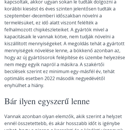
kapcsoltak, akkor ugyan sokan le tudták dolgozni a
korábbi kiesést és éves szinten jelentősen tudták a
szeptember-decemberi időszakban növelni a
termelésüket, ez idő alatt viszont felélték a
felhalmozott chipkészleteiket. A gyártók mivel a
kapacitásaik le vannak kötve, nem tudják növelni a
kiszállított mennyiségeket. A megoldás tehát a gyártott
mennyiségek növelése lenne, a bökkenő azonban az,
hogy az új gyártósorok felépítése és üzembe helyezése
nem megy egyik napról a másikra. A szakértői
becslések szerint ez minimum egy-másfél év, tehát
optimális esetben 2022 második negyedévétől
enyhülhet a hiány.
Bár ilyen egyszerű lenne
Vannak azonban olyan elemzők, akik szerint a helyzet
ennél összetettebb, és akár hosszabb időt is igénybe