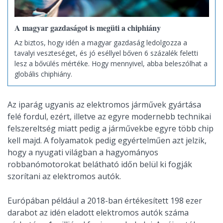
A magyar gazdaságot is megüti a chiphiány
Az biztos, hogy idén a magyar gazdaság ledolgozza a
tavalyi veszteséget, és jó eséllyel bőven 6 százalék feletti
lesz a bővülés mértéke. Hogy mennyivel, abba beleszólhat a
globális chiphiány.
Az iparág ugyanis az elektromos járművek gyártása
felé fordul, ezért, illetve az egyre modernebb technikai
felszereltség miatt pedig a járművekbe egyre több chip
kell majd. A folyamatok pedig egyértelműen azt jelzik,
hogy a nyugati világban a hagyományos
robbanómotorokat belátható időn belül ki fogják
szorítani az elektromos autók.
Európában például a 2018-ban értékesített 198 ezer
darabot az idén eladott elektromos autók száma