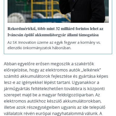
Rekordmértékű, több mint 32 milliárd forintos lehet az
Iváncsán épülő akkumulátorgyár állami támogatása
Az SK Innovation üzeme az egyik fegyver a kormány vs.
ellenzéki önkormányzatok háborúban.
Abban egyelőre erősen megoszlik a szakértők
előrejelzése, hogy az elektromos autók „lelkének”
számító akkumulátorok fejlesztése és gyártása képes
lesz-e az igényekkel lépést tartani. Ugyanakkor a
járműgyártás feltételezhetően továbbra is központi
szerepet majd be a magyar feldolgozóiparban. Az
elektromos autókhoz készülő akkumulátorokban,
illetve azok részegységeiben ugyanis az ide települő
vállalatok révén európai nagyhatalommá válunk. A