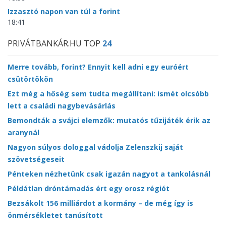
Izzasztó napon van túl a forint
18:41
PRIVÁTBANKÁR.HU TOP
24
Merre tovább, forint? Ennyit kell adni egy euróért
csütörtökön
Ezt még a hőség sem tudta megállítani: ismét olcsóbb
lett a családi nagybevásárlás
Bemondták a svájci elemzők: mutatós tűzijáték érik az
aranynál
Nagyon súlyos dologgal vádolja Zelenszkij saját
szövetségeseit
Pénteken nézhetünk csak igazán nagyot a tankolásnál
Példátlan dróntámadás ért egy orosz régiót
Bezsákolt 156 milliárdot a kormány – de még így is
önmérsékletet tanúsított