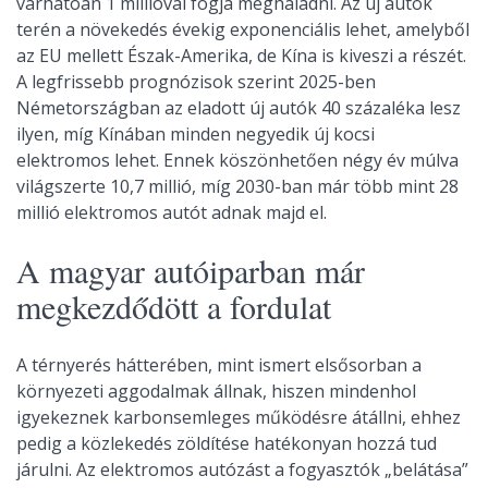
várhatóan 1 millióval fogja meghaladni. Az új autók
terén a növekedés évekig exponenciális lehet, amelyből
az EU mellett Észak-Amerika, de Kína is kiveszi a részét.
A legfrissebb prognózisok szerint 2025-ben
Németországban az eladott új autók 40 százaléka lesz
ilyen, míg Kínában minden negyedik új kocsi
elektromos lehet. Ennek köszönhetően négy év múlva
világszerte 10,7 millió, míg 2030-ban már több mint 28
millió elektromos autót adnak majd el.
A magyar autóiparban már
megkezdődött a fordulat
A térnyerés hátterében, mint ismert elsősorban a
környezeti aggodalmak állnak, hiszen mindenhol
igyekeznek karbonsemleges működésre átállni, ehhez
pedig a közlekedés zöldítése hatékonyan hozzá tud
járulni. Az elektromos autózást a fogyasztók „belátása”