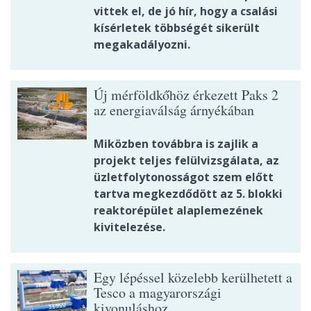
vittek el, de jó hír, hogy a csalási
kísérletek többségét sikerült
megakadályozni.
Új mérföldkőhöz érkezett Paks 2
az energiaválság árnyékában
Miközben továbbra is zajlik a
projekt teljes felülvizsgálata, az
üzletfolytonosságot szem előtt
tartva megkezdődött az 5. blokki
reaktorépület alaplemezének
kivitelezése.
Egy lépéssel közelebb kerülhetett a
Tesco a magyarországi
kivonuláshoz