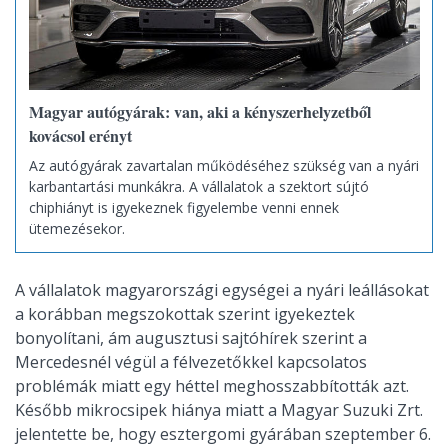
Magyar autógyárak: van, aki a kényszerhelyzetből
kovácsol erényt
Az autógyárak zavartalan működéséhez szükség van a nyári
karbantartási munkákra. A vállalatok a szektort sújtó
chiphiányt is igyekeznek figyelembe venni ennek
ütemezésekor.
A vállalatok magyarországi egységei a nyári leállásokat
a korábban megszokottak szerint igyekeztek
bonyolítani, ám augusztusi sajtóhírek szerint a
Mercedesnél végül a félvezetőkkel kapcsolatos
problémák miatt egy héttel meghosszabbították azt.
Később mikrocsipek hiánya miatt a Magyar Suzuki Zrt.
jelentette be, hogy esztergomi gyárában szeptember 6.