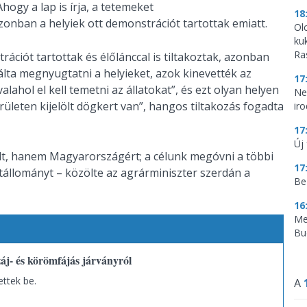
hogy a lap is írja, a tetemeket
18
zonban a helyiek ott demonstrációt tartottak emiatt.
Ol
ku
Ra
ációt tartottak és élőlánccal is tiltakoztak, azonban
ta megnyugtatni a helyieket, azok kinevették az
17
lahol el kell temetni az állatokat”, és ezt olyan helyen
Ne
erületen kijelölt dögkert van”, hangos tiltakozás fogadta
ir
17
Új 
lt, hanem Magyarországért; a célunk megóvni a többi
17
atállományt – közölte az agrárminiszter szerdán a
Be
16
Me
Bu
záj- és körömfájás járványról
ettek be.
A