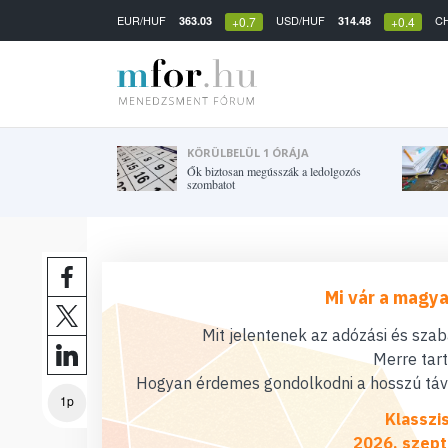
EUR/HUF
USD/HUF
C
363.03
314.48
+0.7
+0.4
KÖRÜLBELÜL 1 ÓRÁJA
Ők biztosan megússzák a ledolgozós
szombatot
Mi vár a magya
Mit jelentenek az adózási és sza
Merre tar
Hogyan érdemes gondolkodni a hosszú távú
1p
Klasszi
2026. szept