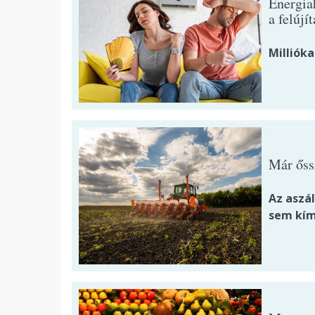
Energia
a felújí
Millióka
Már őssz
Az aszá
sem kím