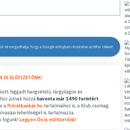
l: itt megadhatja, hogy a Google előnyben részesítse az Mfor cikkeit!
N IS ELŐFIZETŐNK!
ott, higgadt hangvételű, tárgyilagos és
hoz jutnak hozzá
havonta már 1490 forintért
.
s a
Privátbankár.hu
tartalmaihoz is, a Klub csomag
lvasási lehetőséget is tartalmazza.
i fogunk!
Legyen Ön is előfizetőnk!