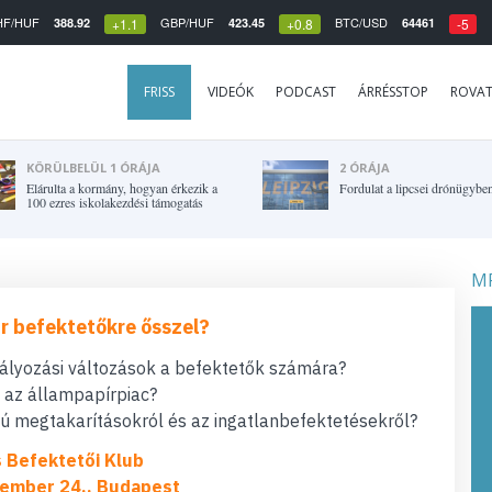
HF/HUF
GBP/HUF
BTC/USD
388.92
423.45
64461
+1.1
+0.8
-5
FRISS
VIDEÓK
PODCAST
ÁRRÉSSTOP
ROVA
KÖRÜLBELÜL 1 ÓRÁJA
2 ÓRÁJA
Elárulta a kormány, hogyan érkezik a
Fordulat a lipcsei drónügybe
100 ezres iskolakezdési támogatás
MF
r befektetőkre ősszel?
bályozási változások a befektetők számára?
t az állampapírpiac?
 megtakarításokról és az ingatlanbefektetésekről?
s Befektetői Klub
ember 24., Budapest