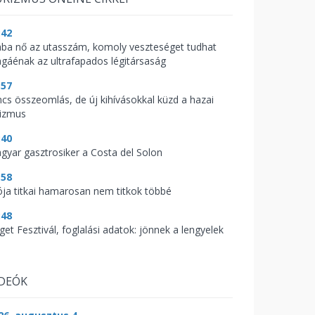
:42
ába nő az utasszám, komoly veszteséget tudhat
gáénak az ultrafapados légitársaság
:57
ncs összeomlás, de új kihívásokkal küzd a hazai
rizmus
:40
gyar gasztrosiker a Costa del Solon
:58
ója titkai hamarosan nem titkok többé
:48
get Fesztivál, foglalási adatok: jönnek a lengyelek
IDEÓK