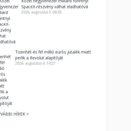
Közel negyvenezer milliárd forintnyi
SpaceX-részvény válhat eladhatóvá
2026. augusztus 5. 06:35
Tizenhét és fél millió eurós jutalék miatt
perlik a Revolut alapítóját
2026. augusztus 4. 14:27
VÁBBI HÍREK >