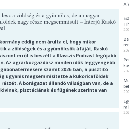
A 
 lesz a zöldség és a gyümölcs, de a magyar
Ex
aföldek nagy része megsemmisült – Interjú Raskó
Fi
el
202
Ba
-kormány eddig nem árulta el, hogy mikor
re
tik a zöldségek és a gyümölcsök áfáját, Raskó
202
iszont erről is beszélt a Klasszis Podcast legújabb
Per
n. Az agrárközgazdász minden idők leggyengébb
ko
gabonatermésére számít 2026-ban, a pusztító
202
ág ugyanis megsemmisítette a kukoricaföldek
Mo
 részét. A borágazat állandó válságban van, de a
be
kivinek, pisztáciának és fügének szerinte van
202
Eg
ra 
202