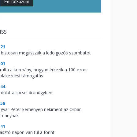
Feliratkozom
ISS
:21
 biztosan megússzák a ledolgozós szombatot
:01
árulta a kormány, hogyan érkezik a 100 ezres
kolakezdési támogatás
:44
rdulat a lipcsei drónügyben
:58
gyar Péter keményen nekiment az Orbán-
rmánynak
:41
zasztó napon van túl a forint