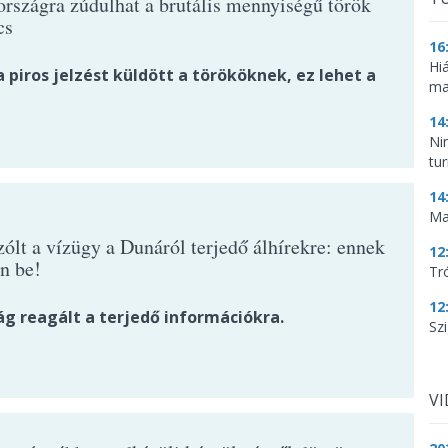
rszágra zúdulhat a brutális mennyiségű török
cs
16
Hi
piros jelzést küldött a törököknek, ez lehet a
ma
14
Ni
tu
14
Ma
ólt a vízügy a Dunáról terjedő álhírekre: ennek
12
n be!
Tr
12
ág reagált a terjedő információkra.
Szi
V