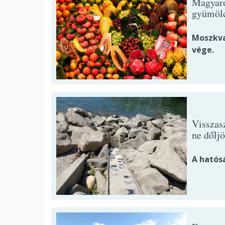
Magyaro
gyümöl
Moszkva 
vége.
Visszasz
ne dőljö
A hatós