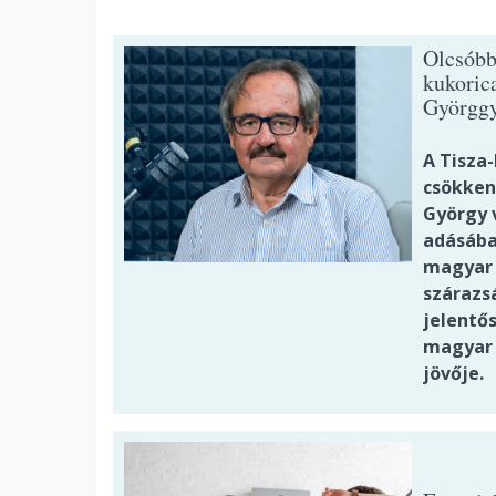
Olcsóbb
kukoric
Györggy
A Tisza
csökken
György v
adásába
magyar 
szárazs
jelentős
magyar 
jövője.