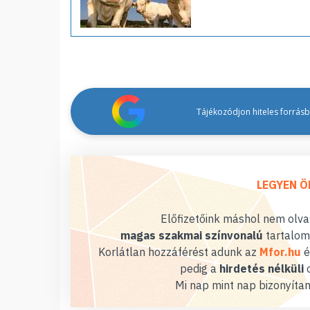
Tájékozódjon hiteles forrásbó
LEGYEN Ö
Előfizetőink máshol nem olvas
magas szakmai színvonalú
tartalom
Korlátlan hozzáférést adunk az
Mfor.hu
é
pedig a
hirdetés nélküli
o
Mi nap mint nap bizonyítan