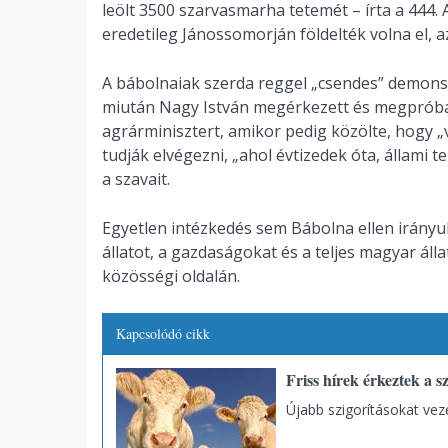
leölt 3500 szarvasmarha tetemét – írta a 444. A
eredetileg Jánossomorján földelték volna el, a
A bábolnaiak szerda reggel „csendes” demonstr
miután Nagy István megérkezett és megpróbál
agrárminisztert, amikor pedig közölte, hogy „va
tudják elvégezni, „ahol évtizedek óta, állami t
a szavait.
Egyetlen intézkedés sem Bábolna ellen irányu
állatot, a gazdaságokat és a teljes magyar áll
közösségi oldalán.
Kapcsolódó cikk
Friss hírek érkeztek a s
Újabb szigorításokat vez