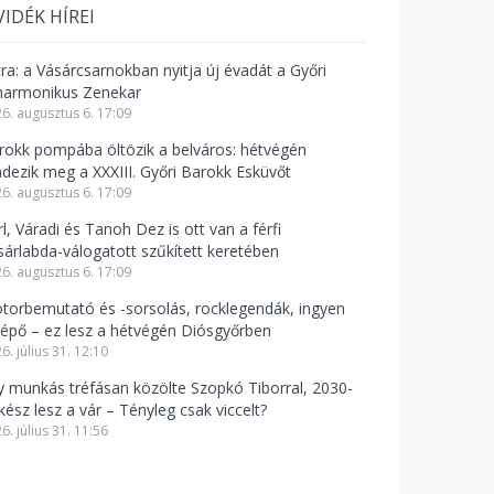
VIDÉK HÍREI
tra: a Vásárcsarnokban nyitja új évadát a Győri
lharmonikus Zenekar
6. augusztus 6. 17:09
rokk pompába öltözik a belváros: hétvégén
ndezik meg a XXXIII. Győri Barokk Esküvőt
6. augusztus 6. 17:09
l, Váradi és Tanoh Dez is ott van a férfi
sárlabda-válogatott szűkített keretében
6. augusztus 6. 17:09
torbemutató és -sorsolás, rocklegendák, ingyen
lépő – ez lesz a hétvégén Diósgyőrben
6. július 31. 12:10
y munkás tréfásan közölte Szopkó Tiborral, 2030-
kész lesz a vár – Tényleg csak viccelt?
6. július 31. 11:56