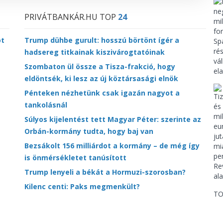
PRIVÁTBANKÁR.HU TOP
24
ot
Trump dühbe gurult: hosszú börtönt ígér a
hadsereg titkainak kiszivárogtatóinak
Szombaton ül össze a Tisza-frakció, hogy
eldöntsék, ki lesz az új köztársasági elnök
Pénteken nézhetünk csak igazán nagyot a
tankolásnál
Súlyos kijelentést tett Magyar Péter: szerinte az
Orbán-kormány tudta, hogy baj van
Bezsákolt 156 milliárdot a kormány – de még így
is önmérsékletet tanúsított
Trump lenyeli a békát a Hormuzi-szorosban?
Kilenc centi: Paks megmenkült?
TO