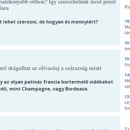
hatékonyabb otthon? Így szerezhetünk most pénzt
tásra
PI
16
t lehet szerezni, de hogyan és mennyiért?
Ma
tá
15
Is
15
Es
el drágulhat az olívaolaj a szárazság miatt
14
Mé
ly az olyan patinás francia bortermelő vidékeket
sz
éli, mint Champagne, vagy Bordeaux.
13
Le
for
TU