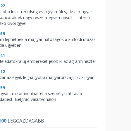
:22
csóbb lesz a zöldség és a gyümölcs, de a magyar
koricaföldek nagy része megsemmisült – Interjú
skó Györggyel
:59
m léphetnek a magyar hatóságok a külföldi utazási
oda ügyében
:41
feladatokra új embereket jelölt ki az agrárminiszter
:12
zár az egyik legnagyobb magyarországi bicikligyár
:59
gvan, mikor indulhat el a személyszállítás a
dapest–Belgrád vasútvonalon
100
LEGGAZDAGABB