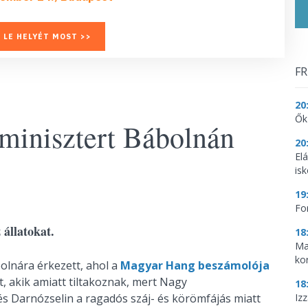
 LE HELYÉT MOST >>
FR
20
Ők
rminisztert Bábolnán
20
El
is
19
Fo
 állatokat.
18
Ma
ko
olnára érkezett, ahol a
Magyar Hang beszámolója
, akik amiatt tiltakoznak, mert Nagy
18
 és Darnózselin a ragadós száj- és körömfájás miatt
Iz