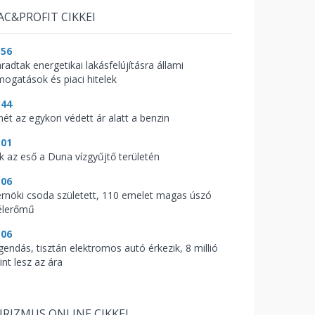
AC&PROFIT CIKKEI
:56
radtak energetikai lakásfelújításra állami
mogatások és piaci hitelek
:44
mét az egykori védett ár alatt a benzin
:01
ik az eső a Duna vízgyűjtő területén
:06
rnöki csoda született, 110 emelet magas úszó
élerőmű
:06
gendás, tisztán elektromos autó érkezik, 8 millió
int lesz az ára
RIZMUS ONLINE CIKKEI