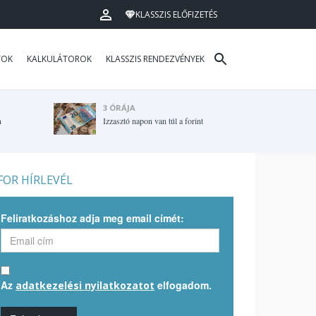
KLASSZIS ELŐFIZETÉS
TOK
KALKULÁTOROK
KLASSZIS RENDEZVÉNYEK
3 ÓRÁJA
n
Izzasztó napon van túl a forint
OR HÍRLEVÉL
Feliratkozáshoz adja meg email címét:
Az
elfogadom.
adatkezelési nyilatkozatot