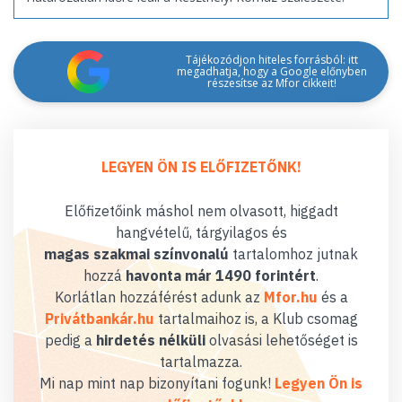
Tájékozódjon hiteles forrásból: itt
megadhatja, hogy a Google előnyben
részesítse az Mfor cikkeit!
LEGYEN ÖN IS ELŐFIZETŐNK!
Előfizetőink máshol nem olvasott, higgadt
hangvételű, tárgyilagos és
magas szakmai színvonalú
tartalomhoz jutnak
hozzá
havonta már 1490 forintért
.
Korlátlan hozzáférést adunk az
Mfor.hu
és a
Privátbankár.hu
tartalmaihoz is, a Klub csomag
pedig a
hirdetés nélküli
olvasási lehetőséget is
tartalmazza.
Mi nap mint nap bizonyítani fogunk!
Legyen Ön is