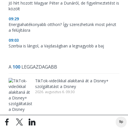
Jó hírt hozott Magyar Péter a Dunáról, de figyelmeztetést is
közölt
09:29
Energiahatékonyabb otthon? Így szerezhetünk most pénzt
a felújításra
09:03
Szerbia is lángol, a Vajdaságban a legnagyobb a baj
A
100
LEGGAZDAGABB
TikTok-videókkal alakítaná át a Disney+
szolgáltatást a Disney
2026. augusztus 6. 09:30
Nyereségbe fordult Tibor Dávid építőipari
9p
vállalata