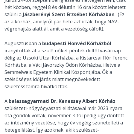
hét közben, reggel 8 és délután 16 óra között lehetett
szülni a
Jászberényi Szent Erzsébet Kórházban
. (Ez
az a kórház, amelyről pár hete azt írták, hogy NAV-
végrehajtás alatt ál, amit a vezetőség cáfolt).
Augusztusban a
budapesti Honvéd Kórházból
irányították át a szülő nőket péntek déltől vasárnap
délig az Uzsoki Utcai Kórházba, a Kistarcsai Flór Ferenc
Kórházba, a Váci Jávorszky Ödön Kórházba, illetve a
Semmelweis Egyetem Klinikai Központjába. Ők a
szélsőséges időjárás miatt megnövekedett
születésszámra hivatkoztak.
A
balassagyarmati Dr. Kenessey Albert Kórház
szülészeti-nőgyógyászati ellátásával már 2023 nyara
óta gondok voltak, november 3-tól pedig úgy döntött
az intézmény vezetése, hogy év végéig szünetelteti a
betegellátást. Így azoknak, akik szülészet-