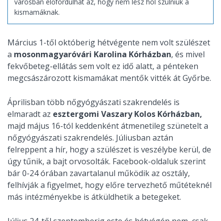
városban előfordulhat az, hogy nem lesz hol szülniük a
kismamáknak.
Március 1-től októberig hétvégente nem volt szülészet
a
mosonmagyaróvári Karolina Kórházban
, és mivel
fekvőbeteg-ellátás sem volt ez idő alatt, a pénteken
megcsászározott kismamákat mentők vitték át Győrbe.
Áprilisban több nőgyógyászati szakrendelés is
elmaradt az
esztergomi Vaszary Kolos Kórházban,
majd május 16-tól keddenként átmenetileg szünetelt a
nőgyógyászati szakrendelés. Júliusban aztán
felreppent a hír, hogy a szülészet is veszélybe kerül, de
úgy tűnik, a bajt orvosolták. Facebook-oldaluk szerint
bár 0-24 órában zavartalanul működik az osztály,
felhívják a figyelmet, hogy előre tervezhető műtéteknél
más intézményekbe is átküldhetik a betegeket.
Július 24-től szeptemberig este és hétvégén nem, csak