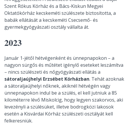
Szent Rókus Kórház és a Bács-Kiskun Megyei
Oktatókórház kecskeméti szülészete biztosította, a
babák ellátását a kecskeméti Csecsemő- és
gyermekgyógyászati osztály vállalta át.
2023
Január 1-jétől hétvégenként és ünnepnapokon – a
nagyon sürgős és műtétet igénylő eseteket leszámítva
– nincs szülészeti és nőgyógyászati ellátás a
sátoraljaújhelyi Erzsébet Kórházban
. Tehát azoknak
a sátoraljaújhelyi nőknek, akiknél hétvégén vagy
ünnepnapokon indul be a szülés, el kell jutniuk a 85
kilométerre lévő Miskolcig, hogy legyen szakorvos, aki
levezényli a szülésüket,
illetve bodrogközi lakosok
esetén a Kisvárdai Kórház szülészeti osztályát kell
felkeresniük.