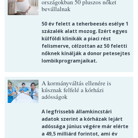
országokban 50 pluszos nőket
bevállalnak
50 év felett a teherbeesés esélye 1
százalék alatt mozog. Ezért egyes
külföldi klinikák a piaci rést
felismerve, célzottan az 50 feletti
nőknek kínálják a donor petesejtes
lombikprogramjaikat.
A kormányváltás ellenére is
kúsznak felfelé a kórházi
adósságok
A legfrissebb államkincstári
adatok szerint a kórházak lejárt
adóssága június végére már elérte
a 49,5 milliárd forintot, ami év