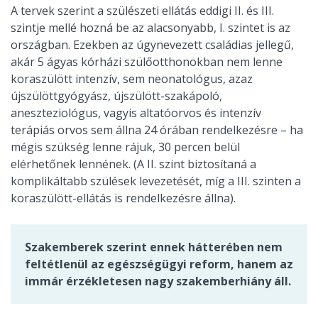
A tervek szerint a szülészeti ellátás eddigi II. és III.
szintje mellé hozná be az alacsonyabb, I. szintet is az
országban. Ezekben az úgynevezett családias jellegű,
akár 5 ágyas kórházi szülőotthonokban nem lenne
koraszülött intenzív, sem neonatológus, azaz
újszülöttgyógyász, újszülött-szakápoló,
aneszteziológus, vagyis altatóorvos és intenzív
terápiás orvos sem állna 24 órában rendelkezésre – ha
mégis szükség lenne rájuk, 30 percen belül
elérhetőnek lennének. (A II. szint biztosítaná a
komplikáltabb szülések levezetését, míg a III. szinten a
koraszülött-ellátás is rendelkezésre állna).
Szakemberek szerint ennek hátterében nem
feltétlenül az egészségügyi reform, hanem az
immár érzékletesen nagy szakemberhiány áll.