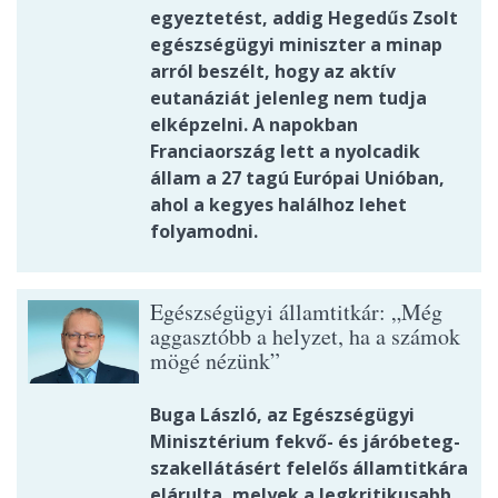
egyeztetést, addig Hegedűs Zsolt
egészségügyi miniszter a minap
arról beszélt, hogy az aktív
eutanáziát jelenleg nem tudja
elképzelni. A napokban
Franciaország lett a nyolcadik
állam a 27 tagú Európai Unióban,
ahol a kegyes halálhoz lehet
folyamodni.
Egészségügyi államtitkár: „Még
aggasztóbb a helyzet, ha a számok
mögé nézünk”
Buga László, az Egészségügyi
Minisztérium fekvő- és járóbeteg-
szakellátásért felelős államtitkára
elárulta, melyek a legkritikusabb