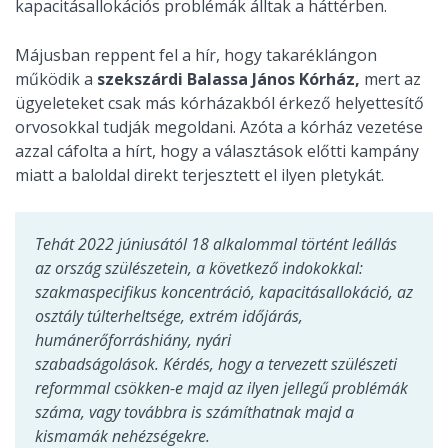
kapacitásallokációs problémák álltak a háttérben.
Májusban reppent fel a hír, hogy takaréklángon
működik a
szekszárdi Balassa János Kórház,
mert az
ügyeleteket csak más kórházakból érkező helyettesítő
orvosokkal tudják megoldani. Azóta a kórház vezetése
azzal cáfolta a hírt, hogy a választások előtti kampány
miatt a baloldal direkt terjesztett el ilyen pletykát.
Tehát 2022 júniusától 18 alkalommal történt leállás
az ország szülészetein, a következő indokokkal:
szakmaspecifikus koncentráció, kapacitásallokáció, az
osztály túlterheltsége, extrém időjárás,
humánerőforráshiány, nyári
szabadságolások. Kérdés, hogy a tervezett szülészeti
reformmal csökken-e majd az ilyen jellegű problémák
száma, vagy továbbra is számíthatnak majd a
kismamák nehézségekre.