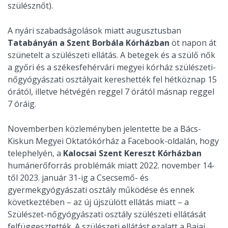
szülésznőt).
A nyári szabadságolások miatt augusztusban
Tatabányán a Szent Borbála Kórházban
öt napon át
szünetelt a szülészeti ellátás. A betegek és a szülő nők
a győri és a székesfehérvári megyei kórház szülészeti-
nőgyógyászati osztályait kereshették fel hétköznap 15
órától, illetve hétvégén reggel 7 órától másnap reggel
7 óráig.
Novemberben közleményben jelentette be a Bács-
Kiskun Megyei Oktatókórház a Facebook-oldalán, hogy
telephelyén, a
Kalocsai Szent Kereszt Kórházban
humánerőforrás problémák miatt 2022. november 14-
től 2023. január 31-ig a Csecsemő- és
gyermekgyógyászati osztály működése és ennek
következtében – az új újszülött ellátás miatt – a
Szülészet-nőgyógyászati osztály szülészeti ellátását
felfüggesztették. A szülészeti ellátást ezalatt a Bajai