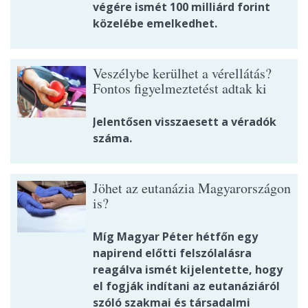
végére ismét 100 milliárd forint
közelébe emelkedhet.
Veszélybe kerülhet a vérellátás?
Fontos figyelmeztetést adtak ki
Jelentősen visszaesett a véradók
száma.
Jöhet az eutanázia Magyarországon
is?
Míg Magyar Péter hétfőn egy
napirend előtti felszólalásra
reagálva ismét kijelentette, hogy
el fogják indítani az eutanáziáról
szóló szakmai és társadalmi