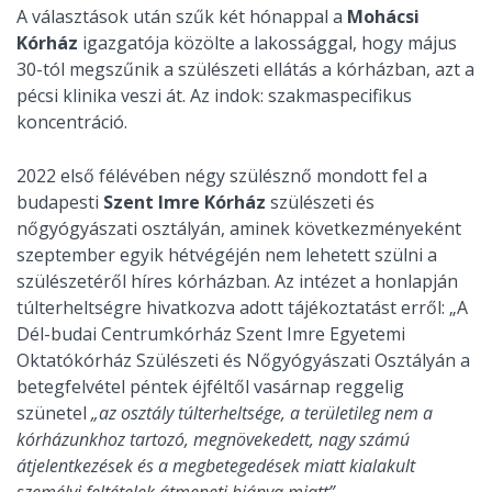
A választások után szűk két hónappal a
Mohácsi
Kórház
igazgatója közölte a lakossággal, hogy május
30-tól megszűnik a szülészeti ellátás a kórházban, azt a
pécsi klinika veszi át. Az indok: szakmaspecifikus
koncentráció.
2022 első félévében négy szülésznő mondott fel a
budapesti
Szent Imre Kórház
szülészeti és
nőgyógyászati osztályán, aminek következményeként
szeptember egyik hétvégéjén nem lehetett szülni a
szülészetéről híres kórházban. Az intézet a honlapján
túlterheltségre hivatkozva adott tájékoztatást erről: „A
Dél-budai Centrumkórház Szent Imre Egyetemi
Oktatókórház Szülészeti és Nőgyógyászati Osztályán a
betegfelvétel péntek éjféltől vasárnap reggelig
szünetel
„az osztály túlterheltsége, a területileg nem a
kórházunkhoz tartozó, megnövekedett, nagy számú
átjelentkezések és a megbetegedések miatt kialakult
személyi feltételek átmeneti hiánya miatt”.