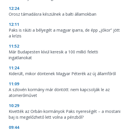
12:24
Orosz támadásra készülnek a balti államokban
12:11
Paks is ráüti a bélyegét a magyar iparra, de épp „jókor” jött
a krízis
11:52
Már Budapesten kívül keresik a 100 millió feletti
ingatlanokat
11:24
Kiderült, mikor döntenek Magyar Péterék az új államfőről
11:09
A szlovén kormány már döntött: nem kapcsolják le az
atomerőművet
10:29
Kivették az Orbán-kormányok Paks nyereségét – a mostani
baj is megelőzhető lett volna a pénzből?
09:44