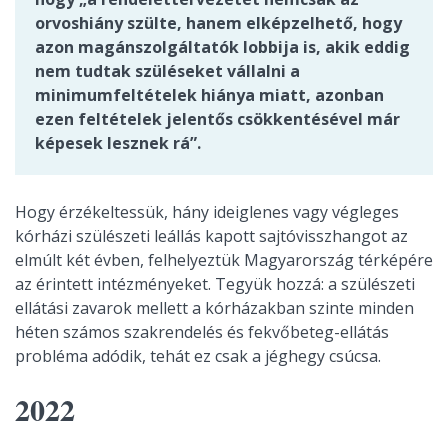
orvoshiány szülte, hanem elképzelhető, hogy
azon magánszolgáltatók lobbija is, akik eddig
nem tudtak szüléseket vállalni a
minimumfeltételek hiánya miatt, azonban
ezen feltételek jelentős csökkentésével már
képesek lesznek rá”.
Hogy érzékeltessük, hány ideiglenes vagy végleges
kórházi szülészeti leállás kapott sajtóvisszhangot az
elmúlt két évben, felhelyeztük Magyarország térképére
az érintett intézményeket. Tegyük hozzá: a szülészeti
ellátási zavarok mellett a kórházakban szinte minden
héten számos szakrendelés és fekvőbeteg-ellátás
probléma adódik, tehát ez csak a jéghegy csúcsa.
2022