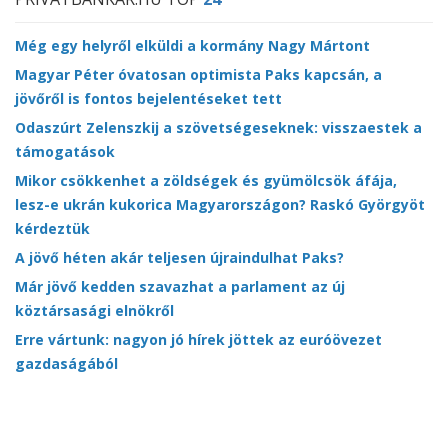
Még egy helyről elküldi a kormány Nagy Mártont
Magyar Péter óvatosan optimista Paks kapcsán, a
jövőről is fontos bejelentéseket tett
Odaszúrt Zelenszkij a szövetségeseknek: visszaestek a
támogatások
Mikor csökkenhet a zöldségek és gyümölcsök áfája,
lesz-e ukrán kukorica Magyarországon? Raskó Györgyöt
kérdeztük
A jövő héten akár teljesen újraindulhat Paks?
Már jövő kedden szavazhat a parlament az új
köztársasági elnökről
Erre vártunk: nagyon jó hírek jöttek az euróövezet
gazdaságából