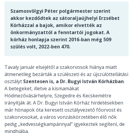
Szamosvölgyi Péter polgármester szerint
akkor kezdődtek az sátoraljaújhelyi Erzsébet
Kórházzal a bajok, amikor elvették az
önkormányzattól a fenntartói jogokat. A
kórház honlapja szerint 2016-ban még 509
szülés volt, 2022-ben 470.
Tavaly január elsejétől a szakorvosok hiánya miatt
átmenetileg bezárták a szülészeti és az újszülöttellátási
osztályt
Szentesen is, a Dr. Bugyi István Kórházban
.
A
betegeket, illetve a kismamákat
Hódmezővásárhelyre, Szegedre és Kecskemétre
irányítják át. A Dr. Bugyi István Kórház hirdetésekben
már hónapok óta keresett osztályvezető főorvost és
szakorvosokat, a város vonzáskörzetében élő nők
pedig „kedvességkampánnyal” igyekeztek segíteni, de
mindhiába.