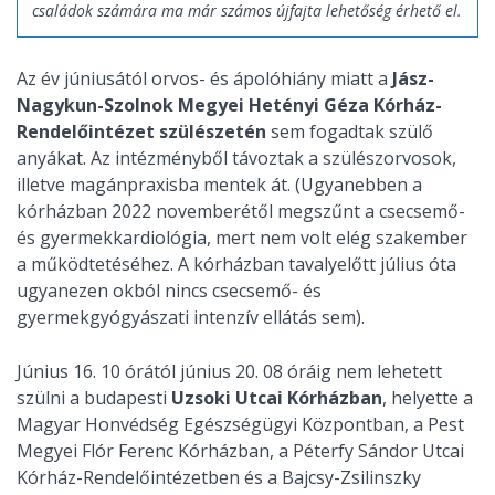
családok számára ma már számos újfajta lehetőség érhető el.
Az év júniusától orvos- és ápolóhiány miatt
a
Jász-
Nagykun-Szolnok Megyei Hetényi Géza Kórház-
Rendelőintézet szülészetén
sem fogadtak szülő
anyákat. Az intézményből távoztak a szülészorvosok,
illetve magánpraxisba mentek át. (Ugyanebben a
kórházban 2022 novemberétől megszűnt a csecsemő-
és gyermekkardiológia, mert nem volt elég szakember
a működtetéséhez. A kórházban tavalyelőtt július óta
ugyanezen okból nincs csecsemő- és
gyermekgyógyászati intenzív ellátás sem).
Június 16. 10 órától június 20. 08 óráig nem lehetett
szülni a budapesti
Uzsoki Utcai Kórházban
, helyette a
Magyar Honvédség Egészségügyi Központban, a Pest
Megyei Flór Ferenc Kórházban, a Péterfy Sándor Utcai
Kórház-Rendelőintézetben és a Bajcsy-Zsilinszky