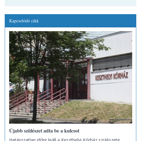
Kapcsolódó cikk
Újabb szülészet adta be a kulcsot
Határozatlan időre leáll a Keszthelyi Kórház szülészete.