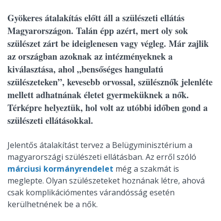
Gyökeres átalakítás előtt áll a szülészeti ellátás
Magyarországon. Talán épp azért, mert oly sok
szülészet zárt be ideiglenesen vagy végleg. Már zajlik
az országban azoknak az intézményeknek a
kiválasztása, ahol „bensőséges hangulatú
szülészeteken”, kevesebb orvossal, szülésznők jelenléte
mellett adhatnának életet gyermeküknek a nők.
Térképre helyeztük, hol volt az utóbbi időben gond a
szülészeti ellátásokkal.
Jelentős átalakítást tervez a Belügyminisztérium a
magyarországi szülészeti ellátásban. Az erről szóló
márciusi kormányrendelet
még a szakmát is
meglepte. Olyan szülészeteket hoznának létre, ahová
csak komplikációmentes várandósság esetén
kerülhetnének be a nők.