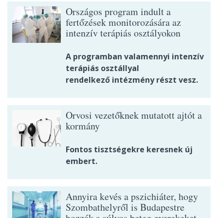
Országos program indult a
fertőzések monitorozására az
intenzív terápiás osztályokon
A programban valamennyi intenzív
terápiás osztállyal
rendelkező intézmény részt vesz.
Orvosi vezetőknek mutatott ajtót a
kormány
Fontos tisztségekre keresnek új
embert.
Annyira kevés a pszichiáter, hogy
Szombathelyről is Budapestre
hozzák a súlyos beteg gyerekeket