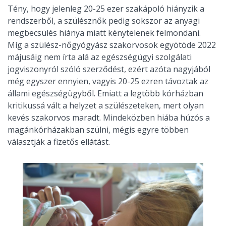
Tény, hogy jelenleg 20-25 ezer szakápoló hiányzik a
rendszerből, a szülésznők pedig sokszor az anyagi
megbecsülés hiánya miatt kénytelenek felmondani.
Míg a szülész-nőgyógyász szakorvosok egyötöde 2022
májusáig nem írta alá az egészségügyi szolgálati
jogviszonyról szóló szerződést, ezért azóta nagyjából
még egyszer ennyien, vagyis 20-25 ezren távoztak az
állami egészségügyből. Emiatt a legtöbb kórházban
kritikussá vált a helyzet a szülészeteken, mert olyan
kevés szakorvos maradt. Mindeközben hiába húzós a
magánkórházakban szülni, mégis egyre többen
választják a fizetős ellátást.