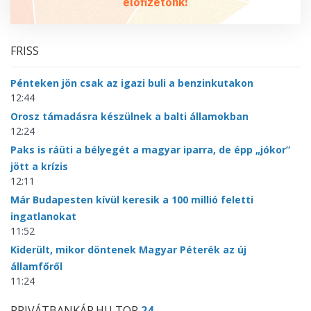
előfizetőnk!
FRISS
Pénteken jön csak az igazi buli a benzinkutakon
12:44
Orosz támadásra készülnek a balti államokban
12:24
Paks is ráüti a bélyegét a magyar iparra, de épp „jókor”
jött a krízis
12:11
Már Budapesten kívül keresik a 100 millió feletti
ingatlanokat
11:52
Kiderült, mikor döntenek Magyar Péterék az új
államfőről
11:24
PRIVÁTBANKÁR.HU TOP
24