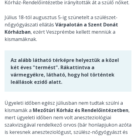
Kórház-Rendelőintézetbe irányították át a szülő nőket.
Július 18-tól augusztus 5-ig szünetelt a szülészet-
nőgyógyászati ellátás
Várpalotán a Szent Donát
Kórházban
, ezért Veszprémbe kellett menniük a
kismamáknak.
Az alább látható térképre helyeztük a közel
két éves "termést". Rákattintva a
vármegyékre, látható, hogy hol történtek
leállások ezidő alatt.
Ügyeleti időben egész júliusban nem tudtak szülni a
kismamák a
Mezőtúri Kórház és Rendelőintézetben
,
mert ügyeleti időben nem volt aneszteziológiai
szakvizsgával rendelkező orvos (bár honlapjukon azóta
is keresnek aneszteziológust, szülész-nőgyógyászt és