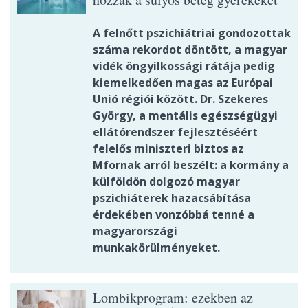
A felnőtt pszichiátriai gondozottak
száma rekordot döntött, a magyar
vidék öngyilkossági rátája pedig
kiemelkedően magas az Európai
Unió régiói között. Dr. Szekeres
György, a mentális egészségügyi
ellátórendszer fejlesztéséért
felelős miniszteri biztos az
Mfornak arról beszélt: a kormány a
külföldön dolgozó magyar
pszichiáterek hazacsábítása
érdekében vonzóbbá tenné a
magyarországi
munkakörülményeket.
Lombikprogram: ezekben az