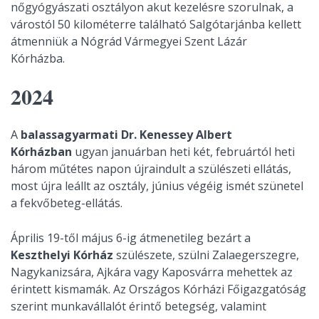
nőgyógyászati osztályon akut kezelésre szorulnak, a
várostól 50 kilométerre található Salgótarjánba kellett
átmenniük a Nógrád Vármegyei Szent Lázár
Kórházba.
2024
A
balassagyarmati Dr. Kenessey Albert
Kórházban
ugyan januárban heti két, februártól heti
három műtétes napon újraindult a szülészeti ellátás,
most újra leállt az osztály, június végéig ismét szünetel
a fekvőbeteg-ellátás.
Április 19-től május 6-ig átmenetileg bezárt a
Keszthelyi Kórház
szülészete, szülni Zalaegerszegre,
Nagykanizsára, Ajkára vagy Kaposvárra mehettek az
érintett kismamák. Az Országos Kórházi Főigazgatóság
szerint munkavállalót érintő betegség, valamint