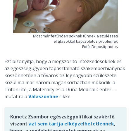
Most már feltűnően soknak tűnnek a szülészeti
ellátásokkal kapcsolatos problémák
Fotó: Depositphotos
Ezt bizonyítja, hogy a megszorító intézkedéseknek és
az egészségügyben tapasztalható szakemberhiánynak
köszönhetően a főváros tíz legnagyobb szülészete
közül ma már három magánkórházban működik: a
TritonLife, a Maternity és a Duna Medical Center –
mutat rá a
Válaszonline
cikke.
Kunetz Zsombor egészségpolitikai szakértő
viszont
azt sem tartja elképzelhetetlennek
,
hogy „a rendelettervezetet nemcsak az