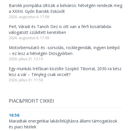
Barokk pompába öltözik a belváros: hétvégén rendezik meg
a XXXIII. Győri Barokk Esküvőt
2026. augusztus 6. 17:09
Perl, Váradi és Tanoh Dez is ott van a férfi kosárlabda-
válogatott szűkített keretében
2026. augusztus 6. 17:09
Motorbemutató és -sorsolás, rocklegendák, ingyen belépő
– ez lesz a hétvégén Diósgyőrben
2026. július 31. 12:10
Egy munkás tréfásan közölte Szopkó Tiborral, 2030-ra kész
lesz a vár – Tényleg csak viccelt?
2026. július 31. 11:56
PIAC&PROFIT CIKKEI
16:56
Maradtak energetikai lakásfelújításra állami támogatások
és piaci hitelek