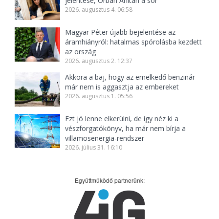
jelentése, Orbán Anitán a sor
2026. augusztus 4. 06:58
Magyar Péter újabb bejelentése az
áramhiányról: hatalmas spórolásba kezdett
az ország
2026. augusztus 2. 12:37
Akkora a baj, hogy az emelkedő benzinár
már nem is aggasztja az embereket
2026. augusztus 1. 05:56
Ezt jó lenne elkerülni, de így néz ki a
vészforgatókönyv, ha már nem bírja a
villamosenergia-rendszer
2026. július 31. 16:10
Együttműködő partnerünk: