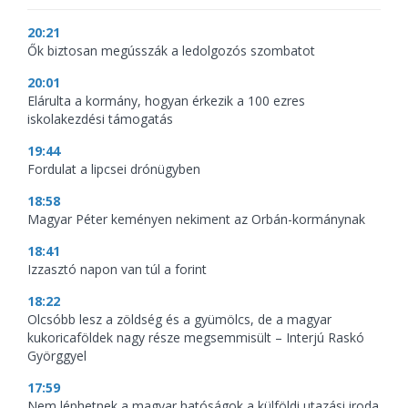
20:21
Ők biztosan megússzák a ledolgozós szombatot
20:01
Elárulta a kormány, hogyan érkezik a 100 ezres
iskolakezdési támogatás
19:44
Fordulat a lipcsei drónügyben
18:58
Magyar Péter keményen nekiment az Orbán-kormánynak
18:41
Izzasztó napon van túl a forint
18:22
Olcsóbb lesz a zöldség és a gyümölcs, de a magyar
kukoricaföldek nagy része megsemmisült – Interjú Raskó
Györggyel
17:59
Nem léphetnek a magyar hatóságok a külföldi utazási iroda