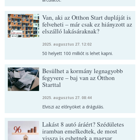
Van, aki az Otthon Start dupláját is
felveheti – már csak ez hiányzott az
elszálló lakásáraknak?
2025. augusztus 27. 12:02
50 helyett 100 milliót is lehet kapni.
Besülhet a kormány legnagyobb
fegyvere – baj van az Otthon
Starttal
2025. augusztus 27. 08:44
Elviszi az előnyöket a drágulás.
Lakást 8 autó áráért? Szédületes
iramban emelkedtek, de most
vissza is eshetnek a magyar