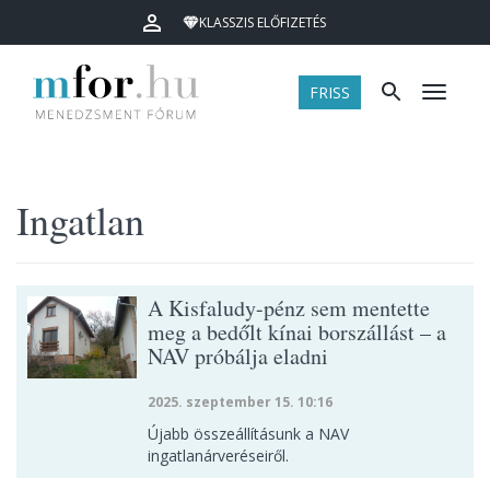
KLASSZIS ELŐFIZETÉS
FRISS
Menü
Ingatlan
A Kisfaludy-pénz sem mentette
meg a bedőlt kínai borszállást – a
NAV próbálja eladni
2025. szeptember 15. 10:16
Újabb összeállításunk a NAV
ingatlanárveréseiről.