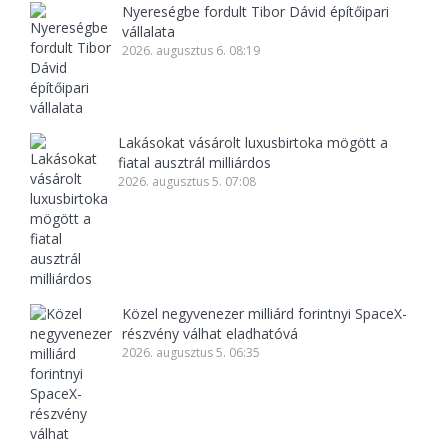
Nyereségbe fordult Tibor Dávid építőipari
vállalata
2026. augusztus 6. 08:19
Lakásokat vásárolt luxusbirtoka mögött a
fiatal ausztrál milliárdos
2026. augusztus 5. 07:08
Közel negyvenezer milliárd forintnyi SpaceX-
részvény válhat eladhatóvá
2026. augusztus 5. 06:35