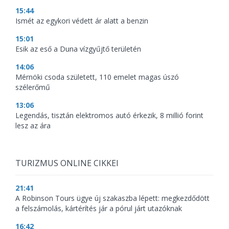
15:44
Ismét az egykori védett ár alatt a benzin
15:01
Esik az eső a Duna vízgyűjtő területén
14:06
Mérnöki csoda született, 110 emelet magas úszó
szélerőmű
13:06
Legendás, tisztán elektromos autó érkezik, 8 millió forint
lesz az ára
TURIZMUS ONLINE CIKKEI
21:41
A Robinson Tours ügye új szakaszba lépett: megkezdődött
a felszámolás, kártérítés jár a pórul járt utazóknak
16:42