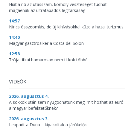
Hiába nő az utasszám, komoly veszteséget tudhat
magáénak az ultrafapados légitársaság
14:57
Nincs összeomlás, de új kihívásokkal küzd a hazai turizmus
14:40
Magyar gasztrosiker a Costa del Solon
12:58
Trója titkai hamarosan nem titkok többé
VIDEÓK
2026. augusztus 4.
A sokkok után sem nyugodhatunk meg: mit hozhat az euró
a magyar befektetőknek?
2026. augusztus 3.
Leapadt a Duna – kipakoltak a járókelők