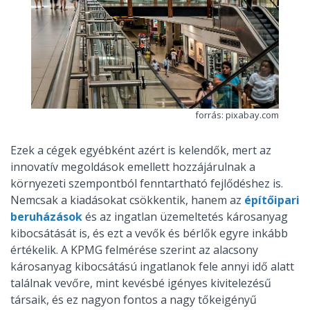
forrás: pixabay.com
Ezek a cégek egyébként azért is kelendők, mert az
innovatív megoldások emellett hozzájárulnak a
környezeti szempontból fenntartható fejlődéshez is.
Nemcsak a kiadásokat csökkentik, hanem az
építőipari
beruházások
és az ingatlan üzemeltetés károsanyag
kibocsátását is, és ezt a vevők és bérlők egyre inkább
értékelik. A KPMG felmérése szerint az alacsony
károsanyag kibocsátású ingatlanok fele annyi idő alatt
találnak vevőre, mint kevésbé igényes kivitelezésű
társaik, és ez nagyon fontos a nagy tőkeigényű