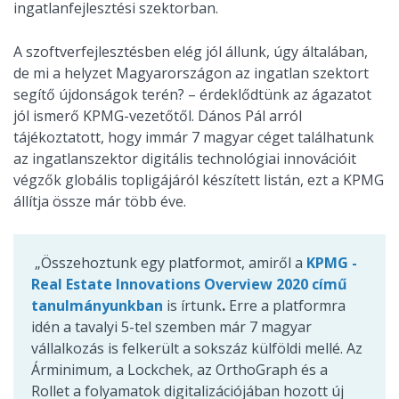
ingatlanfejlesztési szektorban.
A szoftverfejlesztésben elég jól állunk, úgy általában,
de mi a helyzet Magyarországon az ingatlan szektort
segítő újdonságok terén? – érdeklődtünk az ágazatot
jól ismerő KPMG-vezetőtől. Dános Pál arról
tájékoztatott, hogy immár 7 magyar céget találhatunk
az ingatlanszektor digitális technológiai innovációit
végzők globális topligájáról készített listán, ezt a KPMG
állítja össze már több éve.
„Összehoztunk egy platformot, amiről a
KPMG -
Real Estate Innovations Overview 2020 című
tanulmányunkban
is írtunk
.
Erre a platformra
idén a tavalyi 5-tel szemben már 7 magyar
vállalkozás is felkerült a sokszáz külföldi mellé. Az
Árminimum, a Lockchek, az OrthoGraph és a
Rollet a folyamatok digitalizációjában hozott új