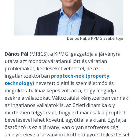
Dános Pál, a KPMG szakértője
Dános Pál
(MRICS), a KPMG igazgatója a járványra
utalva azt mondta: váratlanul jött és váratlan
problémákat, kérdéseket vetett fel, de az
ingatlanszektorban
proptech-nek (property
technology)
nevezett digitális szemléletmód és
megoldás-halmaz képes volt arra, hogy megadja
ezekre a válaszokat. Változtatási kényszerben vannak
az ingatlanos vállalatok is, az üzleti dinamika oly
mértékben felgyorsult, hogy ezt már csak a proptech
bevetésével lehet követni, egyúttal alakítani. Egyfajta
ösztönző is ez a járvány, van olyan szoftveres cég,
amelyik eleve a járványhoz köthető gyors fejlesztéssel