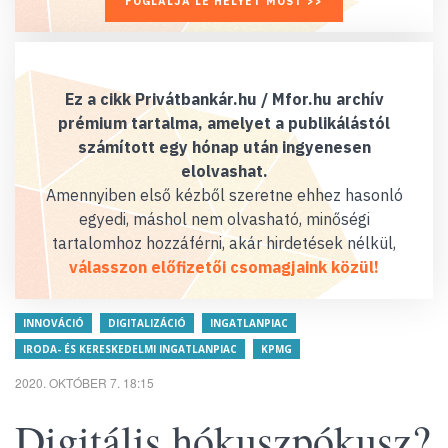
FOGLALJA LE HELYÉT MOST >>
Ez a cikk Privátbankár.hu / Mfor.hu archív
prémium tartalma, amelyet a publikálástól
számított egy hónap után ingyenesen
elolvashat.
Amennyiben első kézből szeretne ehhez hasonló
egyedi, máshol nem olvasható, minőségi
tartalomhoz hozzáférni, akár hirdetések nélkül,
válasszon előfizetői csomagjaink közül!
INNOVÁCIÓ
DIGITALIZÁCIÓ
INGATLANPIAC
IRODA- ÉS KERESKEDELMI INGATLANPIAC
KPMG
2020. OKTÓBER 7. 18:15
Digitális hókuszpókusz?