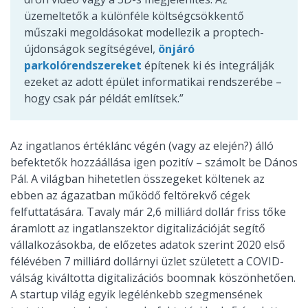
üzemeltetők a különféle költségcsökkentő
műszaki megoldásokat modellezik a proptech-
újdonságok segítségével,
önjáró
parkolórendszereket
építenek ki és integrálják
ezeket az adott épület informatikai rendszerébe –
hogy csak pár példát említsek.”
Az ingatlanos értéklánc végén (vagy az elején?) álló
befektetők hozzáállása igen pozitív – számolt be Dános
Pál. A világban hihetetlen összegeket költenek az
ebben az ágazatban működő feltörekvő cégek
felfuttatására. Tavaly már 2,6 milliárd dollár friss tőke
áramlott az ingatlanszektor digitalizációját segítő
vállalkozásokba, de előzetes adatok szerint 2020 első
félévében 7 milliárd dollárnyi üzlet született a COVID-
válság kiváltotta digitalizációs boomnak köszönhetően.
A startup világ egyik legélénkebb szegmensének