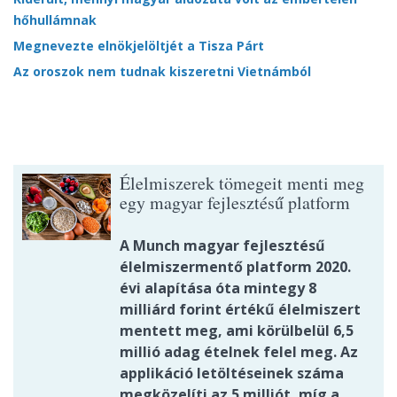
hőhullámnak
Megnevezte elnökjelöltjét a Tisza Párt
Az oroszok nem tudnak kiszeretni Vietnámból
Élelmiszerek tömegeit menti meg
egy magyar fejlesztésű platform
A Munch magyar fejlesztésű
élelmiszermentő platform 2020.
évi alapítása óta mintegy 8
milliárd forint értékű élelmiszert
mentett meg, ami körülbelül 6,5
millió adag ételnek felel meg. Az
applikáció letöltéseinek száma
megközelíti az 5 milliót, míg a