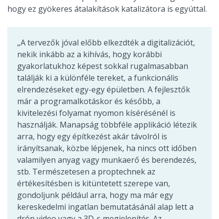
hogy ez gyökeres átalakítások katalizátora is egyúttal.
„A tervezők jóval előbb elkezdték a digitalizációt,
nekik inkább az a kihívás, hogy korábbi
gyakorlatukhoz képest sokkal rugalmasabban
találják ki a különféle tereket, a funkcionális
elrendezéseket egy-egy épületben. A fejlesztők
már a programalkotáskor és később, a
kivitelezési folyamat nyomon kísérésénél is
használják. Manapság többféle applikáció létezik
arra, hogy egy építkezést akár távolról is
irányítsanak, közbe lépjenek, ha nincs ott időben
valamilyen anyag vagy munkaerő és berendezés,
stb. Természetesen a proptechnek az
értékesítésben is kitüntetett szerepe van,
gondoljunk például arra, hogy ma már egy
kereskedelmi ingatlan bemutatásánál alap lett a
drón video vagy a 3D-s megjelenítés. Az