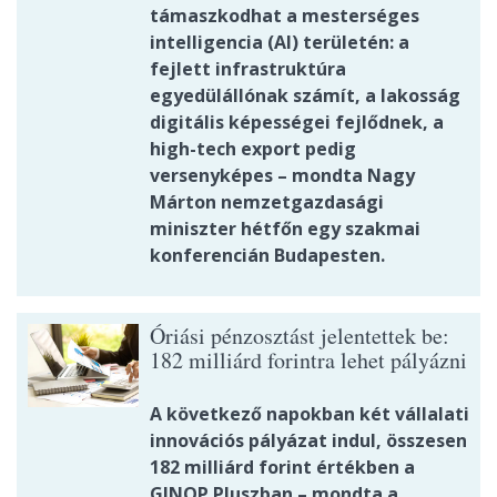
támaszkodhat a mesterséges
intelligencia (AI) területén: a
fejlett infrastruktúra
egyedülállónak számít, a lakosság
digitális képességei fejlődnek, a
high-tech export pedig
versenyképes – mondta Nagy
Márton nemzetgazdasági
miniszter hétfőn egy szakmai
konferencián Budapesten.
Óriási pénzosztást jelentettek be:
182 milliárd forintra lehet pályázni
A következő napokban két vállalati
innovációs pályázat indul, összesen
182 milliárd forint értékben a
GINOP Pluszban – mondta a