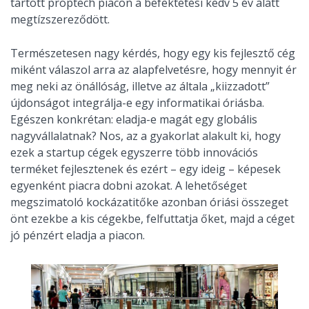
tartott proptech piacon a befektetési kedv 5 év alatt
megtízszereződött.
Természetesen nagy kérdés, hogy egy kis fejlesztő cég
miként válaszol arra az alapfelvetésre, hogy mennyit ér
meg neki az önállóság, illetve az általa „kiizzadott”
újdonságot integrálja-e egy informatikai óriásba.
Egészen konkrétan: eladja-e magát egy globális
nagyvállalatnak? Nos, az a gyakorlat alakult ki, hogy
ezek a startup cégek egyszerre több innovációs
terméket fejlesztenek és ezért – egy ideig – képesek
egyenként piacra dobni azokat. A lehetőséget
megszimatoló kockázatitőke azonban óriási összeget
önt ezekbe a kis cégekbe, felfuttatja őket, majd a céget
jó pénzért eladja a piacon.