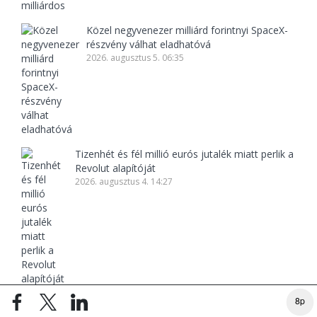
Közel negyvenezer milliárd forintnyi SpaceX-
részvény válhat eladhatóvá
2026. augusztus 5. 06:35
Tizenhét és fél millió eurós jutalék miatt perlik a
Revolut alapítóját
2026. augusztus 4. 14:27
8p
TOVÁBBI HÍREK >