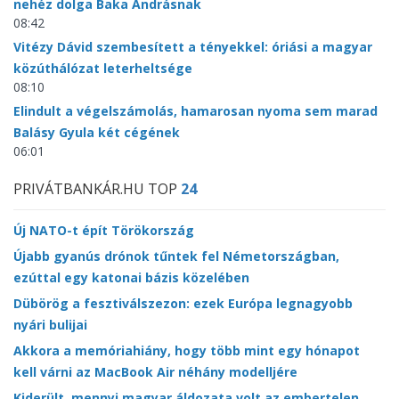
nehéz dolga Baka Andrásnak
08:42
Vitézy Dávid szembesített a tényekkel: óriási a magyar
közúthálózat leterheltsége
08:10
Elindult a végelszámolás, hamarosan nyoma sem marad
Balásy Gyula két cégének
06:01
PRIVÁTBANKÁR.HU TOP
24
Új NATO-t épít Törökország
Újabb gyanús drónok tűntek fel Németországban,
ezúttal egy katonai bázis közelében
Dübörög a fesztiválszezon: ezek Európa legnagyobb
nyári bulijai
Akkora a memóriahiány, hogy több mint egy hónapot
kell várni az MacBook Air néhány modelljére
Kiderült, mennyi magyar áldozata volt az embertelen