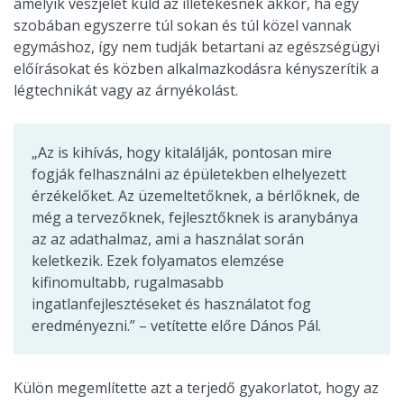
amelyik vészjelet küld az illetékesnek akkor, ha egy
szobában egyszerre túl sokan és túl közel vannak
egymáshoz, így nem tudják betartani az egészségügyi
előírásokat és közben alkalmazkodásra kényszerítik a
légtechnikát vagy az árnyékolást.
„Az is kihívás, hogy kitalálják, pontosan mire
fogják felhasználni az épületekben elhelyezett
érzékelőket. Az üzemeltetőknek, a bérlőknek, de
még a tervezőknek, fejlesztőknek is aranybánya
az az adathalmaz, ami a használat során
keletkezik. Ezek folyamatos elemzése
kifinomultabb, rugalmasabb
ingatlanfejlesztéseket és használatot fog
eredményezni.” – vetítette előre Dános Pál.
Külön megemlítette azt a terjedő gyakorlatot, hogy az