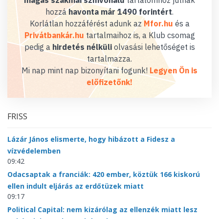
magas szakmai színvonalú
tartalomhoz jutnak
hozzá
havonta már 1490 forintért
.
Korlátlan hozzáférést adunk az
Mfor.hu
és a
Privátbankár.hu
tartalmaihoz is, a Klub csomag
pedig a
hirdetés nélküli
olvasási lehetőséget is
tartalmazza.
Mi nap mint nap bizonyítani fogunk!
Legyen Ön is
előfizetőnk!
FRISS
Lázár János elismerte, hogy hibázott a Fidesz a
vízvédelemben
09:42
Odacsaptak a franciák: 420 ember, köztük 166 kiskorú
ellen indult eljárás az erdőtüzek miatt
09:17
Political Capital: nem kizárólag az ellenzék miatt lesz