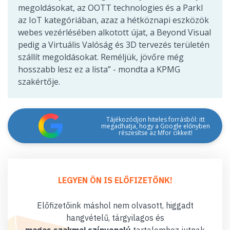
megoldásokat, az OOTT technologies és a Parkl
az IoT kategóriában, azaz a hétköznapi eszközök
webes vezérlésében alkotott újat, a Beyond Visual
pedig a Virtuális Valóság és 3D tervezés területén
szállít megoldásokat. Reméljük, jövőre még
hosszabb lesz ez a lista” - mondta a KPMG
szakértője.
Tájékozódjon hiteles forrásból: itt
megadhatja, hogy a Google előnyben
részesítse az Mfor cikkeit!
LEGYEN ÖN IS ELŐFIZETŐNK!
Előfizetőink máshol nem olvasott, higgadt
hangvételű, tárgyilagos és