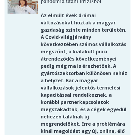
pandémia utáni krízisből
Az elmúlt évek drámai
változásokat hoztak a magyar
gazdaság szinte minden területén.
A Covid-világjárvány
következtében számos vállalkozás
megszűnt, a kialakult piaci
átrendeződés következményei
pedig még ma is érezhetőek. A
gyártószektorban különösen nehéz
a helyzet. Bár a magyar
vállalkozások jelentős termelési
kapacitással rendelkeznek, a
korábbi partnerkapcsolatok
megszakadtak, és a cégek egyedül
nehezen találnak új
megrendelőket. Erre a problémára
kínál megoldást egy új, online, élő