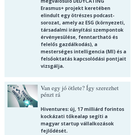
megvalósuló DEDYCATING
Erasmus+ projekt keretében
elindult egy ötrészes podcast-
sorozat, amely az ESG (környezeti,
társadalmi irányítási szempontok
érvényesülése, fenntartható és
felelős gazdálkodás), a
mesterséges intelligencia (MI) és a
felsőoktatás kapcsolódási pontjait
vizsgálja.
Van egy jó ötlete? Így szerezhet
pénzt rá
Hiventures: új, 17 milliárd forintos
kockázati tőkealap segíti a
magyar startup vállalkozások
fejlődését.