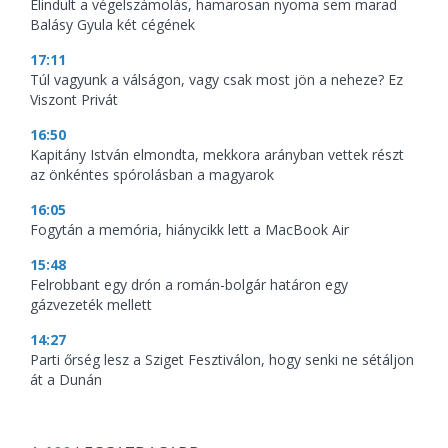
Elindult a végelszámolás, hamarosan nyoma sem marad
Balásy Gyula két cégének
17:11
Túl vagyunk a válságon, vagy csak most jön a neheze? Ez
Viszont Privát
16:50
Kapitány István elmondta, mekkora arányban vettek részt
az önkéntes spórolásban a magyarok
16:05
Fogytán a memória, hiánycikk lett a MacBook Air
15:48
Felrobbant egy drón a román-bolgár határon egy
gázvezeték mellett
14:27
Parti őrség lesz a Sziget Fesztiválon, hogy senki ne sétáljon
át a Dunán