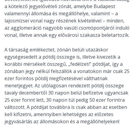
a kötelező jegyelővételi zónát, amelybe Budapest
valamennyi állomása és megállóhelye, valamint – a
lajosmizsei vonal nagy részének kivételével – minden,
az agglomeráció nagyobb vasúti csomópontjáról induló
vonal, illetve annak egy elővárosi szakasza beletartozik.
A társaság emlékeztet, zónán belüli utazáskor
egységesedett a pótdíj összege is, illetve kivezetik a
korábbi mérsékelt összegű, „fedélzeti” pótdíjat, így a
zónában jegy nélkül felszállók a vonatokon már csak 25
ezer forintos pótdíj megfizetésével válthatnak
menetjegyet. Az utólagosan rendezett pótdíj összege
tavaly decembertől 30 napon belül befizetve ugyancsak
25 ezer forint lett, 30 napon túl pedig 50 ezer forintra
változott. A pótdíjat továbbra is csak abban az esetben
kell kifizetni, amennyiben lehetséges az előzetes
jegyvásárlás az állomásokon és a megállóhelyeken!