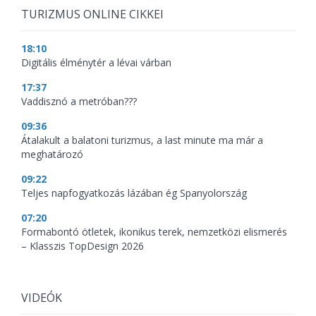
TURIZMUS ONLINE CIKKEI
18:10
Digitális élménytér a lévai várban
17:37
Vaddisznó a metróban???
09:36
Átalakult a balatoni turizmus, a last minute ma már a
meghatározó
09:22
Teljes napfogyatkozás lázában ég Spanyolország
07:20
Formabontó ötletek, ikonikus terek, nemzetközi elismerés
– Klasszis TopDesign 2026
VIDEÓK