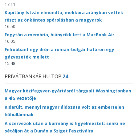
17:11
Kapitány István elmondta, mekkora arányban vettek
részt az önkéntes spórolásban a magyarok
16:50
Fogytán a memória, hiánycikk lett a MacBook Air
16:05
Felrobbant egy drón a román-bolgár határon egy
gázvezeték mellett
15:48
PRIVÁTBANKÁR.HU TOP
24
Magyar kézifegyver-gyártásról tárgyalt Washingtonban
a 4iG vezetője
Kiderült, mennyi magyar áldozata volt az embertelen
hőhullámnak
A szervezők után a kormány is figyelmeztet: senki ne
sétáljon át a Dunán a Sziget Fesztiválra