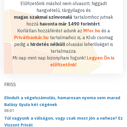
Előfizetőink máshol nem olvasott, higgadt
hangvételű, tárgyilagos és
magas szakmai színvonalú
tartalomhoz jutnak
hozzá
havonta már 1490 forintért
.
Korlátlan hozzáférést adunk az
Mfor.hu
és a
Privátbankár.hu
tartalmaihoz is, a Klub csomag
pedig a
hirdetés nélküli
olvasási lehetőséget is
tartalmazza.
Mi nap mint nap bizonyítani fogunk!
Legyen Ön is
előfizetőnk!
FRISS
Elindult a végelszámolás, hamarosan nyoma sem marad
Balásy Gyula két cégének
06:01
Túl vagyunk a válságon, vagy csak most jön a neheze? Ez
Viszont Privát