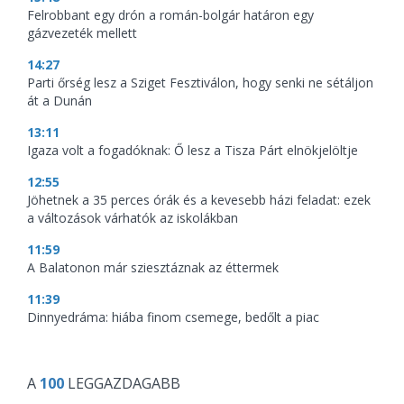
Felrobbant egy drón a román-bolgár határon egy
gázvezeték mellett
14:27
Parti őrség lesz a Sziget Fesztiválon, hogy senki ne sétáljon
át a Dunán
13:11
Igaza volt a fogadóknak: Ő lesz a Tisza Párt elnökjelöltje
12:55
Jöhetnek a 35 perces órák és a kevesebb házi feladat: ezek
a változások várhatók az iskolákban
11:59
A Balatonon már sziesztáznak az éttermek
11:39
Dinnyedráma: hiába finom csemege, bedőlt a piac
A
100
LEGGAZDAGABB