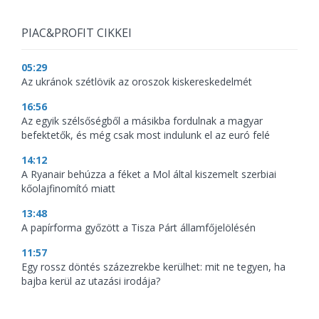
PIAC&PROFIT CIKKEI
05:29
Az ukránok szétlövik az oroszok kiskereskedelmét
16:56
Az egyik szélsőségből a másikba fordulnak a magyar
befektetők, és még csak most indulunk el az euró felé
14:12
A Ryanair behúzza a féket a Mol által kiszemelt szerbiai
kőolajfinomító miatt
13:48
A papírforma győzött a Tisza Párt államfőjelölésén
11:57
Egy rossz döntés százezrekbe kerülhet: mit ne tegyen, ha
bajba kerül az utazási irodája?