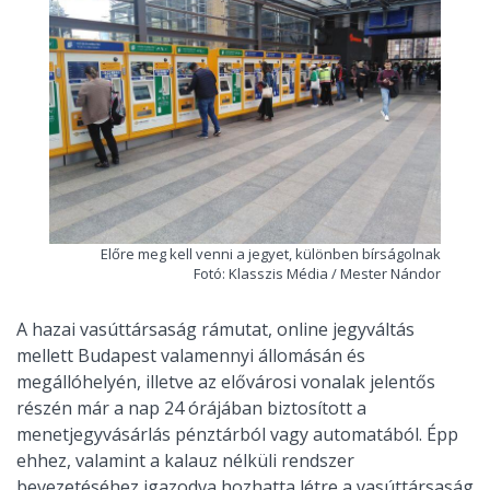
Előre meg kell venni a jegyet, különben bírságolnak
Fotó: Klasszis Média / Mester Nándor
A hazai vasúttársaság rámutat, online jegyváltás
mellett Budapest valamennyi állomásán és
megállóhelyén, illetve az elővárosi vonalak jelentős
részén már a nap 24 órájában biztosított a
menetjegyvásárlás pénztárból vagy automatából. Épp
ehhez, valamint a kalauz nélküli rendszer
bevezetéséhez igazodva hozhatta létre a vasúttársaság