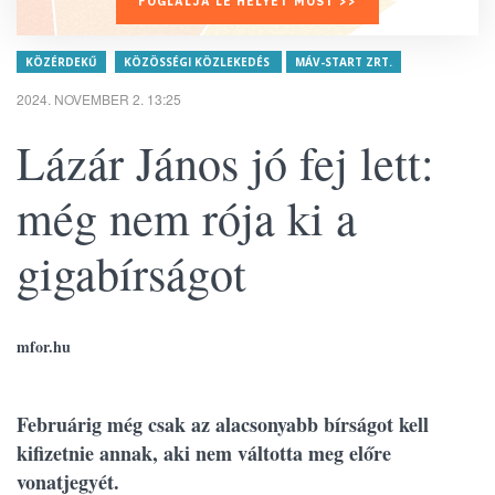
FOGLALJA LE HELYÉT MOST >>
KÖZÉRDEKŰ
KÖZÖSSÉGI KÖZLEKEDÉS
MÁV-START ZRT.
2024. NOVEMBER 2. 13:25
Lázár János jó fej lett:
még nem rója ki a
gigabírságot
mfor.hu
Februárig még csak az alacsonyabb bírságot kell
kifizetnie annak, aki nem váltotta meg előre
vonatjegyét.