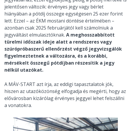
jelentősen változik: érvényes jegy vagy bérlet
hiányában a pótdíj összege egységesen 25 ezer forint
lett. Ezzel – az ÉKM mostani döntése értelmében –
azonban csak 2025 februárjától kell számolniuk a
jegyváltást elmulasztóknak.
A meghosszabbított
türelmi időszak ideje alatt a rendszeres vagy
szúrópróbaszerű ellenőrzést végző jegyvizsgálók
figyelmeztetnek a változásra, és a korábbi,
mérsékelt összegű pótdíjban részesítik a jegy
nélkül utazókat.
A MÁV-START azt írja, az eddigi tapasztalatok jók,
hiszen az utazóközönség elfogadja és megérti, hogy az
elővárosban kizárólag érvényes jeggyel lehet felszállni
a vonatokra.