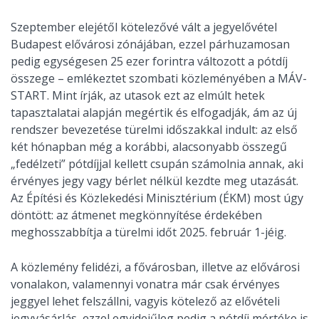
Szeptember elejétől kötelezővé vált a jegyelővétel
Budapest elővárosi zónájában, ezzel párhuzamosan
pedig egységesen 25 ezer forintra változott a pótdíj
összege – emlékeztet szombati közleményében a MÁV-
START. Mint írják, az utasok ezt az elmúlt hetek
tapasztalatai alapján megértik és elfogadják, ám az új
rendszer bevezetése türelmi időszakkal indult: az első
két hónapban még a korábbi, alacsonyabb összegű
„fedélzeti” pótdíjjal kellett csupán számolnia annak, aki
érvényes jegy vagy bérlet nélkül kezdte meg utazását.
Az Építési és Közlekedési Minisztérium (ÉKM) most úgy
döntött: az átmenet megkönnyítése érdekében
meghosszabbítja a türelmi időt 2025. február 1-jéig.
A közlemény felidézi, a fővárosban, illetve az elővárosi
vonalakon, valamennyi vonatra már csak érvényes
jeggyel lehet felszállni, vagyis kötelező az elővételi
jegyvásárlás, ezzel egyidejűleg pedig a pótdíj mértéke is