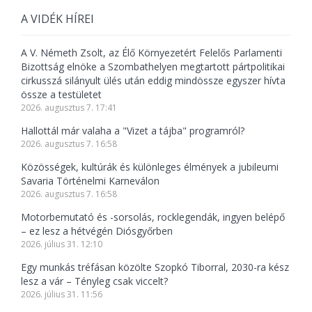
A VIDÉK HÍREI
A V. Németh Zsolt, az Élő Környezetért Felelős Parlamenti
Bizottság elnöke a Szombathelyen megtartott pártpolitikai
cirkusszá silányult ülés után eddig mindössze egyszer hívta
össze a testületet
2026. augusztus 7. 17:41
Hallottál már valaha a "Vizet a tájba" programról?
2026. augusztus 7. 16:58
Közösségek, kultúrák és különleges élmények a jubileumi
Savaria Történelmi Karneválon
2026. augusztus 7. 16:58
Motorbemutató és -sorsolás, rocklegendák, ingyen belépő
– ez lesz a hétvégén Diósgyőrben
2026. július 31. 12:10
Egy munkás tréfásan közölte Szopkó Tiborral, 2030-ra kész
lesz a vár – Tényleg csak viccelt?
2026. július 31. 11:56