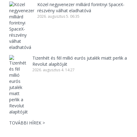
Közel negyvenezer milliárd forintnyi SpaceX-
részvény válhat eladhatóvá
2026. augusztus 5. 06:35
Tizenhét és fél millió eurós jutalék miatt perlik a
Revolut alapítóját
2026. augusztus 4. 14:27
TOVÁBBI HÍREK >