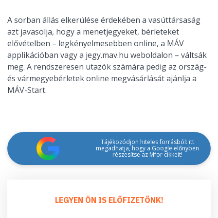
A sorban állás elkerülése érdekében a vasúttársaság
azt javasolja, hogy a menetjegyeket, bérleteket
elővételben – legkényelmesebben online, a MÁV
applikációban vagy a jegy.mav.hu weboldalon – váltsák
meg. A rendszeresen utazók számára pedig az ország-
és vármegyebérletek online megvásárlását ajánlja a
MÁV-Start.
Tájékozódjon hiteles forrásból: itt
megadhatja, hogy a Google előnyben
részesítse az Mfor cikkeit!
LEGYEN ÖN IS ELŐFIZETŐNK!