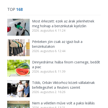
TOP
168
Most érkezett: ezek az árak jelenhetnek
meg holnap a benzinkutak kijelzőin
2026. augusztus 4. 11:24
Pénteken jön csak az igazi buli a
benzinkutakon
2026. augusztus 6. 12:44
Dinnyedráma: hiába finom csemege, bedőlt
a piac
2026. augusztus 8. 11:39
Több, Orbán Viktorhoz közeli vállalatnak
befellegezhet a Reuters szerint
2026. augusztus 2. 16:26
Nem a véletlen műve volt a paksi leállás
2026. augusztus 6. 13:21