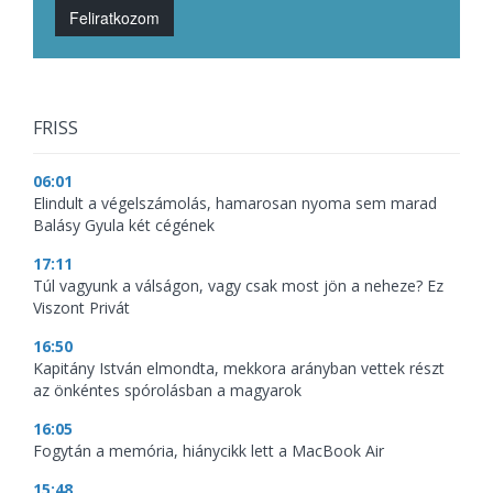
Feliratkozom
FRISS
06:01
Elindult a végelszámolás, hamarosan nyoma sem marad
Balásy Gyula két cégének
17:11
Túl vagyunk a válságon, vagy csak most jön a neheze? Ez
Viszont Privát
16:50
Kapitány István elmondta, mekkora arányban vettek részt
az önkéntes spórolásban a magyarok
16:05
Fogytán a memória, hiánycikk lett a MacBook Air
15:48