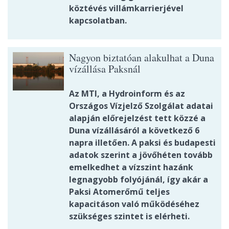
köztévés villámkarrierjével
kapcsolatban.
Nagyon biztatóan alakulhat a Duna
vízállása Paksnál
Az MTI, a Hydroinform és az
Országos Vízjelző Szolgálat adatai
alapján előrejelzést tett közzé a
Duna vízállásáról a következő 6
napra illetően. A paksi és budapesti
adatok szerint a jövőhéten tovább
emelkedhet a vízszint hazánk
legnagyobb folyójánál, így akár a
Paksi Atomerőmű teljes
kapacitáson való működéséhez
szükséges szintet is elérheti.