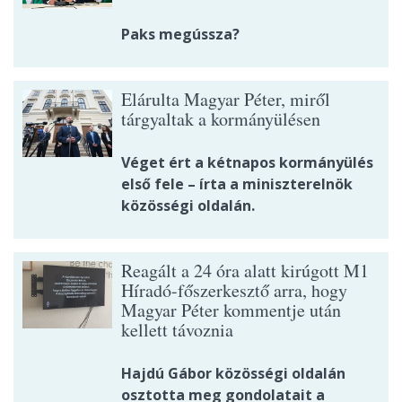
Paks megússza?
Elárulta Magyar Péter, miről
tárgyaltak a kormányülésen
Véget ért a kétnapos kormányülés
első fele – írta a miniszterelnök
közösségi oldalán.
Reagált a 24 óra alatt kirúgott M1
Híradó-főszerkesztő arra, hogy
Magyar Péter kommentje után
kellett távoznia
Hajdú Gábor közösségi oldalán
osztotta meg gondolatait a