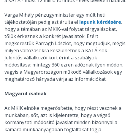
a KATA - most 12 millió forintos - éves bevételi határát.
Varga Mihály pénzügyminiszter egy múlt heti
tájékoztatóján pedig azt árulta el
lapunk kérdésére
,
hogy a témában az MKIK-val folytat tárgyalásokat,
tőlük érkeznek a konkrét javaslatok. Ezért
megkerestük Parragh Lászlót, hogy megtudjuk, mégis
milyen változásokra készülhetnek a KATÁ-sok.
Jelentős vállalkozói kört érint a szabályok
módosítása: mintegy 360 ezren adóznak ilyen módon,
vagyis a Magyarországon működő vállalkozások egy
meghatározó hányada várja az információkat.
Magyarul csalnak
Az MKIK elnöke megerősítette, hogy részt vesznek a
munkában, sőt, azt is kijelentette, hogy a végső
kormányzati módosító javaslat minden bizonnyal a
kamara munkaanyagában foglaltakat fogja