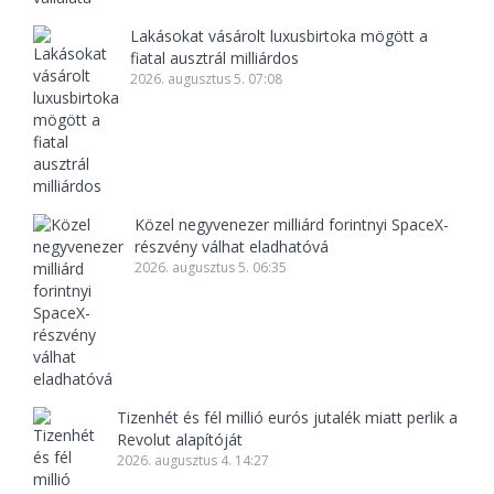
Lakásokat vásárolt luxusbirtoka mögött a
fiatal ausztrál milliárdos
2026. augusztus 5. 07:08
Közel negyvenezer milliárd forintnyi SpaceX-
részvény válhat eladhatóvá
2026. augusztus 5. 06:35
Tizenhét és fél millió eurós jutalék miatt perlik a
Revolut alapítóját
2026. augusztus 4. 14:27