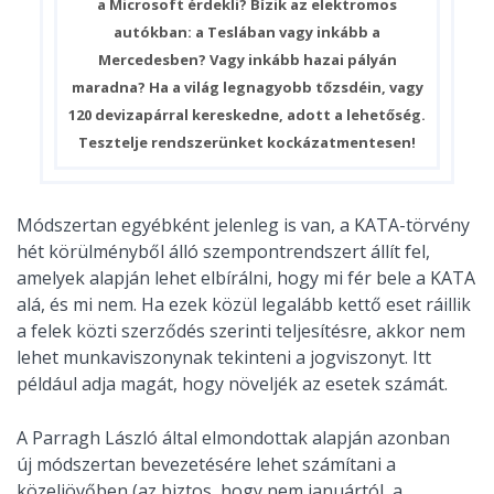
a Microsoft érdekli? Bízik az elektromos
autókban: a Teslában vagy inkább a
Mercedesben? Vagy inkább hazai pályán
maradna? Ha a világ legnagyobb tőzsdéin, vagy
120 devizapárral kereskedne, adott a lehetőség.
Tesztelje rendszerünket kockázatmentesen!
Módszertan egyébként jelenleg is van, a KATA-törvény
hét körülményből álló szempontrendszert állít fel,
amelyek alapján lehet elbírálni, hogy mi fér bele a KATA
alá, és mi nem. Ha ezek közül legalább kettő eset ráillik
a felek közti szerződés szerinti teljesítésre, akkor nem
lehet munkaviszonynak tekinteni a jogviszonyt. Itt
például adja magát, hogy növeljék az esetek számát.
A Parragh László által elmondottak alapján azonban
új módszertan bevezetésére lehet számítani a
közeljövőben (az biztos, hogy nem januártól, a