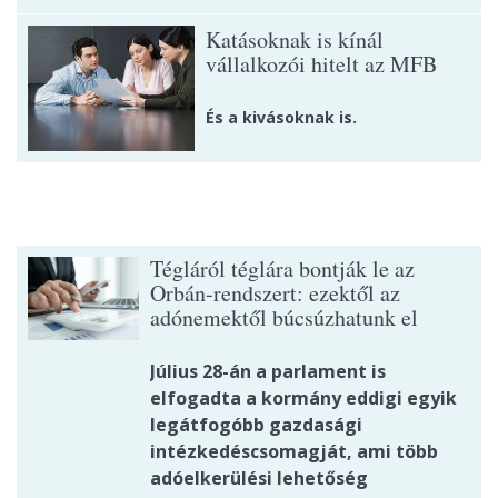
Katásoknak is kínál
vállalkozói hitelt az MFB
És a kivásoknak is.
Tégláról téglára bontják le az
Orbán-rendszert: ezektől az
adónemektől búcsúzhatunk el
Július 28-án a parlament is
elfogadta a kormány eddigi egyik
legátfogóbb gazdasági
intézkedéscsomagját, ami több
adóelkerülési lehetőség