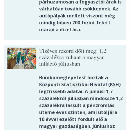
párhuzamosan a fogyasztói árak is
várhatóan tovább csökkennek. Az
autópályák mellett viszont még
mindig bőven 700 forint felett
marad a dízel ára.
Tízéves rekord dőlt meg: 1,2
százalékra zuhant a magyar
infláció júliusban
Bombameglepetést hoztak a
Központi Statisztikai Hivatal (KSH)
legfrissebb adatai. A júniusi 1,7
százalékról júliusban mindössze 1,2
százalékra lassult a pénzromlás
üteme éves szinten, ami utoljára
10 évvel ezelőtt fordult elő a
magyar gazdaságban. Júniushoz