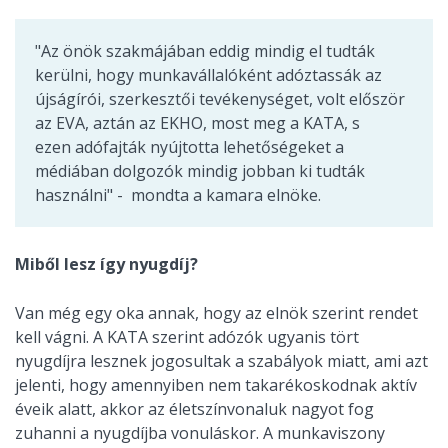
"Az önök szakmájában eddig mindig el tudták
kerülni, hogy munkavállalóként adóztassák az
újságírói, szerkesztői tevékenységet, volt először
az EVA, aztán az EKHO, most meg a KATA, s
ezen adófajták nyújtotta lehetőségeket a
médiában dolgozók mindig jobban ki tudták
használni" - mondta a kamara elnöke.
Miből lesz így nyugdíj?
Van még egy oka annak, hogy az elnök szerint rendet
kell vágni. A KATA szerint adózók ugyanis tört
nyugdíjra lesznek jogosultak a szabályok miatt, ami azt
jelenti, hogy amennyiben nem takarékoskodnak aktív
éveik alatt, akkor az életszínvonaluk nagyot fog
zuhanni a nyugdíjba vonuláskor. A munkaviszony