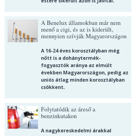
estére sikerült azon is javítai.
A Benelux államokban már nem
menő a cigi, és az is kiderült,
mennyien szívják Magyarországon
A 16-24 éves korosztályban még
nőtt is a dohánytermék-
fogyasztók aránya az elmúlt
években Magyarországon, pedig az
uniós átlag minden korosztályban
csökkent.
Folytatódik az áreső a
benzinkutakon
A nagykereskedelmi árakkal