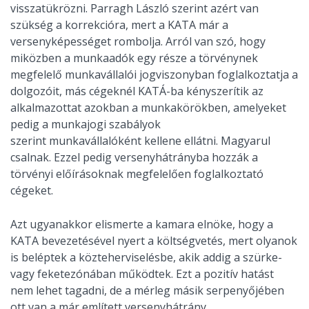
visszatükrözni. Parragh László szerint azért van
szükség a korrekcióra, mert a KATA már a
versenyképességet rombolja. Arról van szó, hogy
miközben a munkaadók egy része a törvénynek
megfelelő munkavállalói jogviszonyban foglalkoztatja a
dolgozóit, más cégeknél KATÁ-ba kényszerítik az
alkalmazottat azokban a munkakörökben, amelyeket
pedig a munkajogi szabályok
szerint munkavállalóként kellene ellátni. Magyarul
csalnak. Ezzel pedig versenyhátrányba hozzák a
törvényi előírásoknak megfelelően foglalkoztató
cégeket.
Azt ugyanakkor elismerte a kamara elnöke, hogy a
KATA bevezetésével nyert a költségvetés, mert olyanok
is beléptek a közteherviselésbe, akik addig a szürke-
vagy feketezónában működtek. Ezt a pozitív hatást
nem lehet tagadni, de a mérleg másik serpenyőjében
ott van a már említett versenyhátrány.