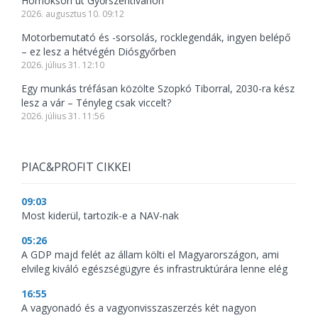
Homoksori út Győrszentivánon
2026. augusztus 10. 09:12
Motorbemutató és -sorsolás, rocklegendák, ingyen belépő
– ez lesz a hétvégén Diósgyőrben
2026. július 31. 12:10
Egy munkás tréfásan közölte Szopkó Tiborral, 2030-ra kész
lesz a vár – Tényleg csak viccelt?
2026. július 31. 11:56
PIAC&PROFIT CIKKEI
09:03
Most kiderül, tartozik-e a NAV-nak
05:26
A GDP majd felét az állam költi el Magyarországon, ami
elvileg kiváló egészségügyre és infrastruktúrára lenne elég
16:55
A vagyonadó és a vagyonvisszaszerzés két nagyon