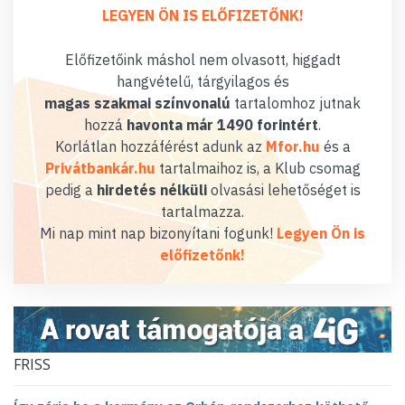
LEGYEN ÖN IS ELŐFIZETŐNK!
Előfizetőink máshol nem olvasott, higgadt
hangvételű, tárgyilagos és
magas szakmai színvonalú
tartalomhoz jutnak
hozzá
havonta már 1490 forintért
.
Korlátlan hozzáférést adunk az
Mfor.hu
és a
Privátbankár.hu
tartalmaihoz is, a Klub csomag
pedig a
hirdetés nélküli
olvasási lehetőséget is
tartalmazza.
Mi nap mint nap bizonyítani fogunk!
Legyen Ön is
előfizetőnk!
FRISS