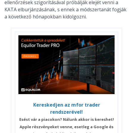
ellenőrzések szigorításával próbálják elejét venni a
KATA elburjánzásának, s ennek a módszertanát fogják
a következő hónapokban kidolgozni.
Kereskedjen az mfor trader
rendszerével!
Esést vár a piacokon? Nálunk akkor is kereshet!
Apple részvényeket venne, esetleg a Google és