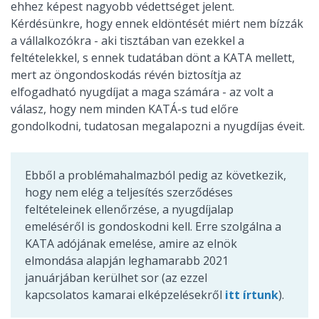
ehhez képest nagyobb védettséget jelent.
Kérdésünkre, hogy ennek eldöntését miért nem bízzák
a vállalkozókra - aki tisztában van ezekkel a
feltételekkel, s ennek tudatában dönt a KATA mellett,
mert az öngondoskodás révén biztosítja az
elfogadható nyugdíjat a maga számára - az volt a
válasz, hogy nem minden KATÁ-s tud előre
gondolkodni, tudatosan megalapozni a nyugdíjas éveit.
Ebből a problémahalmazból pedig az következik,
hogy nem elég a teljesítés szerződéses
feltételeinek ellenőrzése, a nyugdíjalap
emeléséről is gondoskodni kell. Erre szolgálna a
KATA adójának emelése, amire az elnök
elmondása alapján leghamarabb 2021
januárjában kerülhet sor (az ezzel
kapcsolatos kamarai elképzelésekről
itt írtunk
).