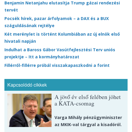
Benjamin Netanjahu elutasítja Trump gázai rendezési
tervét
Pocsék hírek, pazar árfolyamok – a DAX és a BUX
száguldásának rejtélye
Két merénylet is történt Kolumbiában az új elnök első
hivatali napján
Indulhat a Baross Gábor Vasútfejlesztési Terv uniós
projektje – Itt a kormányhatározat
Fillérről-fillérre próbál visszakapaszkodni a forint
Kapcsolódó cikkek
A jövő év első felében jöhet
a KATA-csomag
Varga Mihály pénzügyminiszter
az MKIK-val tárgyal a kisadóról.