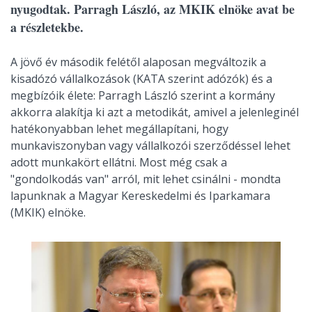
nyugodtak. Parragh László, az MKIK elnöke avat be
a részletekbe.
A jövő év második felétől alaposan megváltozik a
kisadózó vállalkozások (KATA szerint adózók) és a
megbízóik élete: Parragh László szerint a kormány
akkorra alakítja ki azt a metodikát, amivel a jelenleginél
hatékonyabban lehet megállapítani, hogy
munkaviszonyban vagy vállalkozói szerződéssel lehet
adott munkakört ellátni. Most még csak a
"gondolkodás van" arról, mit lehet csinálni - mondta
lapunknak a Magyar Kereskedelmi és Iparkamara
(MKIK) elnöke.