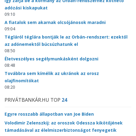
Így zárja be a kormány az Orbán-rendszerhez köthető
adózási kiskapukat
09:10
A fiatalok sem akarnak olcsójánosok maradni
09:04
Tégláról téglára bontják le az Orbán-rendszert: ezektől
az adónemektől búcsúzhatunk el
08:50
Életveszélyes segélymunkásként dolgozni
08:48
Továbbra sem kímélik az ukránok az orosz
olajfinomítókat
08:20
PRIVÁTBANKÁR.HU TOP
24
Egyre rosszabb állapotban van Joe Biden
Volodimir Zelenszkij: az oroszok Odessza kikötőjének
támadásával az élelmiszerbiztonságot fenyegetik