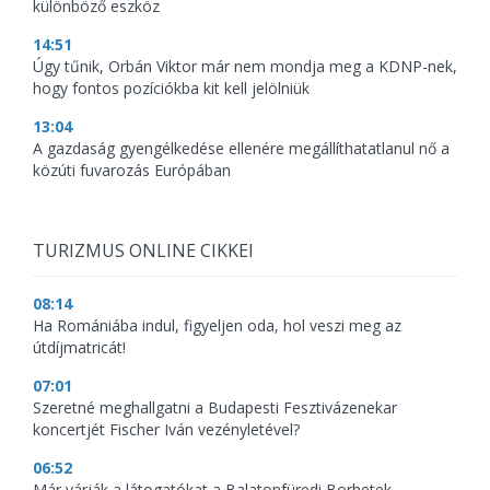
különböző eszköz
14:51
Úgy tűnik, Orbán Viktor már nem mondja meg a KDNP-nek,
hogy fontos pozíciókba kit kell jelölniük
13:04
A gazdaság gyengélkedése ellenére megállíthatatlanul nő a
közúti fuvarozás Európában
TURIZMUS ONLINE CIKKEI
08:14
Ha Romániába indul, figyeljen oda, hol veszi meg az
útdíjmatricát!
07:01
Szeretné meghallgatni a Budapesti Fesztivázenekar
koncertjét Fischer Iván vezényletével?
06:52
Már várják a látogatókat a Balatonfüredi Borhetek