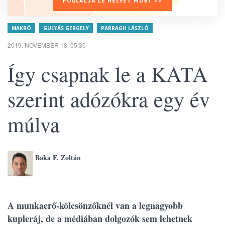
FOGLALJA LE HELYÉT MOST >>
MAKRÓ
GULYÁS GERGELY
PARRAGH LÁSZLÓ
2019. NOVEMBER 18. 05:30
Így csapnak le a KATA
szerint adózókra egy év
múlva
Baka F. Zoltán
A munkaerő-kölcsönzőknél van a legnagyobb
kupleráj, de a médiában dolgozók sem lehetnek