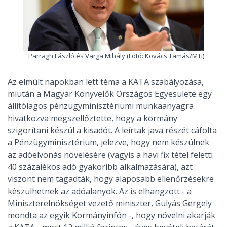
Parragh László és Varga Mihály (Fotó: Kovács Tamás/MTI)
Az elmúlt napokban lett téma a KATA szabályozása,
miután a Magyar Könyvelők Országos Egyesülete egy
állítólagos pénzügyminisztériumi munkaanyagra
hivatkozva megszellőztette, hogy a kormány
szigorítani készül a kisadót. A leírtak java részét cáfolta
a Pénzügyminisztérium, jelezve, hogy nem készülnek
az adóelvonás növelésére (vagyis a havi fix tétel feletti
40 százalékos adó gyakoribb alkalmazására), azt
viszont nem tagadták, hogy alaposabb ellenőrzésekre
készülhetnek az adóalanyok. Az is elhangzott - a
Miniszterelnökséget vezető miniszter, Gulyás Gergely
mondta az egyik Kormányinfón -, hogy növelni akarják