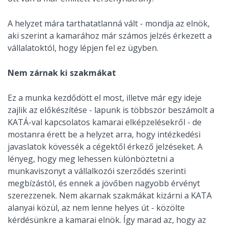
A helyzet mára tarthatatlanná vált - mondja az elnök,
aki szerint a kamarához már számos jelzés érkezett a
vállalatoktól, hogy lépjen fel ez ügyben.
Nem zárnak ki szakmákat
Ez a munka kezdődött el most, illetve már egy ideje
zajlik az előkészítése - lapunk is többször beszámolt a
KATÁ-val kapcsolatos kamarai elképzelésekről - de
mostanra érett be a helyzet arra, hogy intézkedési
javaslatok kövessék a cégektől érkező jelzéseket. A
lényeg, hogy meg lehessen különböztetni a
munkaviszonyt a vállalkozói szerződés szerinti
megbízástól, és ennek a jövőben nagyobb érvényt
szerezzenek. Nem akarnak szakmákat kizárni a KATA
alanyai közül, az nem lenne helyes út - közölte
kérdésünkre a kamarai elnök. Így marad az, hogy az