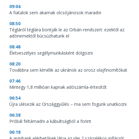
09:04
A fiatalok sem akarnak olcsójánosok maradni
08:50
Tégláról téglára bontják le az Orbán-rendszert: ezektől az
adónemektől búcsúzhatunk el
08:48
Életveszélyes segélymunkásként dolgozni
08:20
Továbbra sem kímélik az ukránok az orosz olajfinomítókat
07:46
Mintegy 1,8 millióan kapnak adószámla-értesítőt
06:54
Újra ülésezik az Országgyűlés – ma sem fogunk unatkozni
06:38
Próbál feltámadni a kábultságból a forint
06:18
A jegybank elérhetőnek látja az idei 2 százalékos inflációt