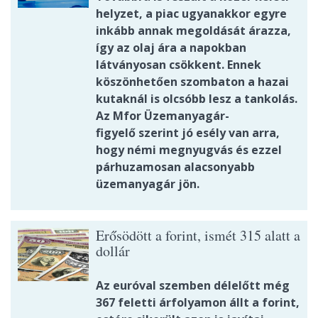
helyzet, a piac ugyanakkor egyre
inkább annak megoldását árazza,
így az olaj ára a napokban
látványosan csökkent. Ennek
köszönhetően szombaton a hazai
kutaknál is olcsóbb lesz a tankolás.
Az Mfor Üzemanyagár-
figyelő szerint jó esély van arra,
hogy némi megnyugvás és ezzel
párhuzamosan alacsonyabb
üzemanyagár jön.
Erősödött a forint, ismét 315 alatt a
dollár
Az euróval szemben délelőtt még
367 feletti árfolyamon állt a forint,