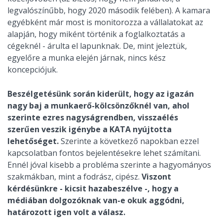
legvalószínűbb, hogy 2020 második felében). A kamara
egyébként már most is monitorozza a vállalatokat az
alapján, hogy miként történik a foglalkoztatás a
cégeknél - árulta el lapunknak. De, mint jeleztük,
egyelőre a munka elején járnak, nincs kész
koncepciójuk.
Beszélgetésünk során kiderült, hogy az igazán
nagy baj a munkaerő-kölcsönzőknél van, ahol
szerinte ezres nagyságrendben, visszaélés
szerűen veszik igénybe a KATA nyújtotta
lehetőséget.
Szerinte a következő napokban ezzel
kapcsolatban fontos bejelentésekre lehet számítani.
Ennél jóval kisebb a probléma szerinte a hagyományos
szakmákban, mint a fodrász, cipész.
Viszont
kérdésünkre - kicsit hazabeszélve -, hogy a
médiában dolgozóknak van-e okuk aggódni,
határozott igen volt a válasz.