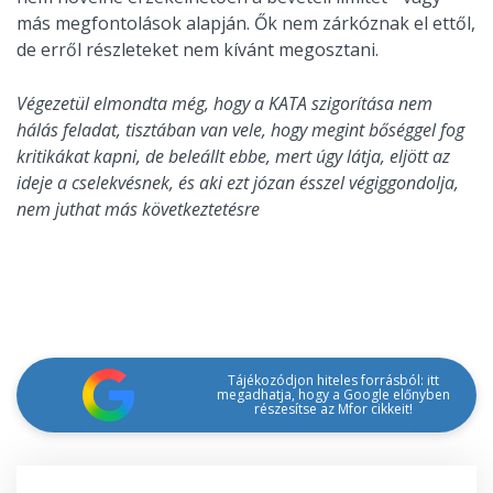
más megfontolások alapján. Ők nem zárkóznak el ettől,
de erről részleteket nem kívánt megosztani.
Végezetül elmondta még, hogy a KATA szigorítása nem
hálás feladat, tisztában van vele, hogy megint bőséggel fog
kritikákat kapni, de beleállt ebbe, mert úgy látja, eljött az
ideje a cselekvésnek, és aki ezt józan ésszel végiggondolja,
nem juthat más következtetésre
Tájékozódjon hiteles forrásból: itt
megadhatja, hogy a Google előnyben
részesítse az Mfor cikkeit!