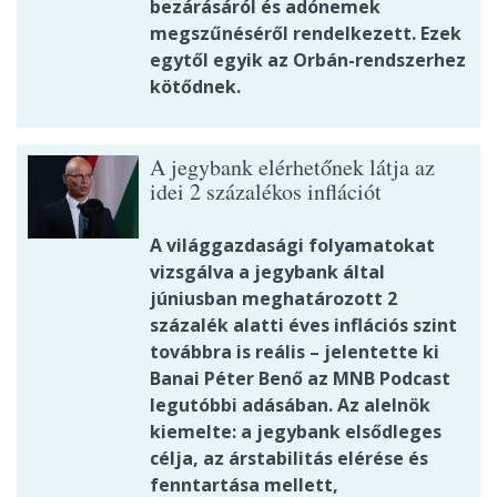
bezárásáról és adónemek
megszűnéséről rendelkezett. Ezek
egytől egyik az Orbán-rendszerhez
kötődnek.
A jegybank elérhetőnek látja az
idei 2 százalékos inflációt
A világgazdasági folyamatokat
vizsgálva a jegybank által
júniusban meghatározott 2
százalék alatti éves inflációs szint
továbbra is reális – jelentette ki
Banai Péter Benő az MNB Podcast
legutóbbi adásában. Az alelnök
kiemelte: a jegybank elsődleges
célja, az árstabilitás elérése és
fenntartása mellett,