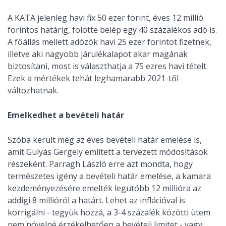
A KATA jelenleg havi fix 50 ezer forint, éves 12 millió
forintos határig, fölötte belép egy 40 százalékos adó is.
A főállás mellett adózók havi 25 ezer forintot fizetnek,
illetve aki nagyobb járulékalapot akar magának
biztosítani, most is választhatja a 75 ezres havi tételt.
Ezek a mértékek tehát leghamarabb 2021-től
változhatnak.
Emelkedhet a bevételi határ
Szóba került még az éves bevételi határ emelése is,
amit Gulyás Gergely említett a tervezett módosítások
részeként. Parragh László erre azt mondta, hogy
természetes igény a bevételi határ emelése, a kamara
kezdeményezésére emelték legutóbb 12 millióra az
addigi 8 millióról a határt. Lehet az inflációval is
korrigálni - tegyük hozzá, a 3-4 százalék közötti ütem
nem növelné érzékelhetően a bevételi limitet - vagy