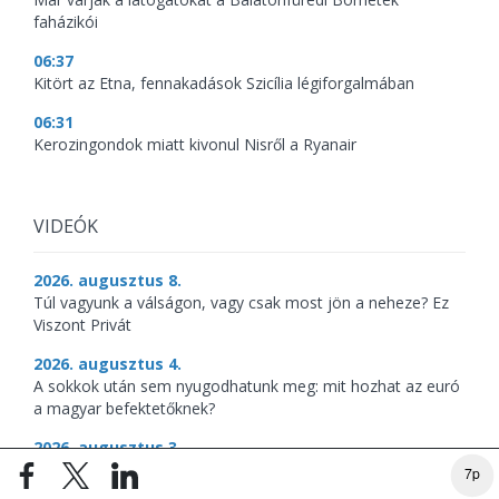
faházikói
06:37
Kitört az Etna, fennakadások Szicília légiforgalmában
06:31
Kerozingondok miatt kivonul Nisről a Ryanair
VIDEÓK
2026. augusztus 8.
Túl vagyunk a válságon, vagy csak most jön a neheze? Ez
Viszont Privát
2026. augusztus 4.
A sokkok után sem nyugodhatunk meg: mit hozhat az euró
a magyar befektetőknek?
2026. augusztus 3.
Leapadt a Duna – kipakoltak a járókelők
7p