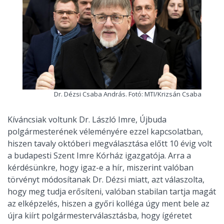
Dr. Dézsi Csaba András. Fotó: MTI/Krizsán Csaba
Kíváncsiak voltunk Dr. László Imre, Újbuda
polgármesterének véleményére ezzel kapcsolatban,
hiszen tavaly októberi megválasztása előtt 10 évig volt
a budapesti Szent Imre Kórház igazgatója. Arra a
kérdésünkre, hogy igaz-e a hír, miszerint valóban
törvényt módosítanak Dr. Dézsi miatt, azt válaszolta,
hogy meg tudja erősíteni, valóban stabilan tartja magát
az elképzelés, hiszen a győri kolléga úgy ment bele az
újra kiírt polgármesterválasztásba, hogy ígéretet