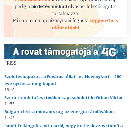
pedig a
hirdetés nélküli
olvasási lehetőséget is
tartalmazza.
Mi nap mint nap bizonyítani fogunk!
Legyen Ön is
előfizetőnk!
FRISS
Születésnapozott a Fővárosi Állat- és Növénykert – 160
éve nyitotta meg kapuit
13:10
Szerb trombitafesztiválon kapcsolódott ki Orbán Viktor
11:55
Bulgária lett a mintaország az energia tárolásában
11:43
Ismét fellángolt a vita arról, hogy kell-e duzzasztómű a