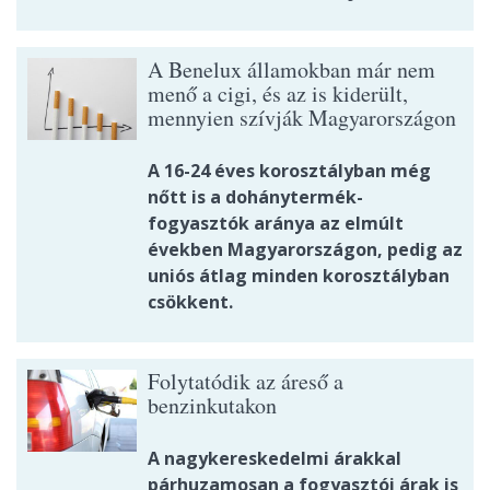
A Benelux államokban már nem
menő a cigi, és az is kiderült,
mennyien szívják Magyarországon
A 16-24 éves korosztályban még
nőtt is a dohánytermék-
fogyasztók aránya az elmúlt
években Magyarországon, pedig az
uniós átlag minden korosztályban
csökkent.
Folytatódik az áreső a
benzinkutakon
A nagykereskedelmi árakkal
párhuzamosan a fogyasztói árak is