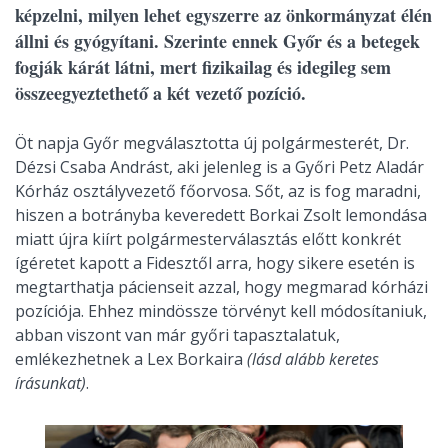
képzelni, milyen lehet egyszerre az önkormányzat élén
állni és gyógyítani. Szerinte ennek Győr és a betegek
fogják kárát látni, mert fizikailag és idegileg sem
összeegyeztethető a két vezető pozíció.
Öt napja Győr megválasztotta új polgármesterét, Dr.
Dézsi Csaba Andrást, aki jelenleg is a Győri Petz Aladár
Kórház osztályvezető főorvosa. Sőt, az is fog maradni,
hiszen a botrányba keveredett Borkai Zsolt lemondása
miatt újra kiírt polgármesterválasztás előtt konkrét
ígéretet kapott a Fidesztől arra, hogy sikere esetén is
megtarthatja pácienseit azzal, hogy megmarad kórházi
pozíciója. Ehhez mindössze törvényt kell módosítaniuk,
abban viszont van már győri tapasztalatuk,
emlékezhetnek a Lex Borkaira
(lásd alább keretes
írásunkat)
.