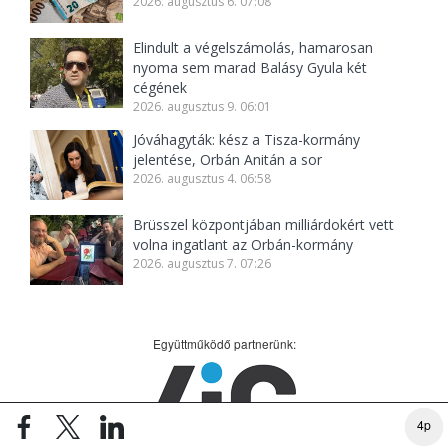
2026. augusztus 6. 07:08
Elindult a végelszámolás, hamarosan
nyoma sem marad Balásy Gyula két
cégének
2026. augusztus 9. 06:01
Jóváhagyták: kész a Tisza-kormány
jelentése, Orbán Anitán a sor
2026. augusztus 4. 06:58
Brüsszel központjában milliárdokért vett
volna ingatlant az Orbán-kormány
2026. augusztus 7. 07:26
Együttműködő partnerünk:
4p