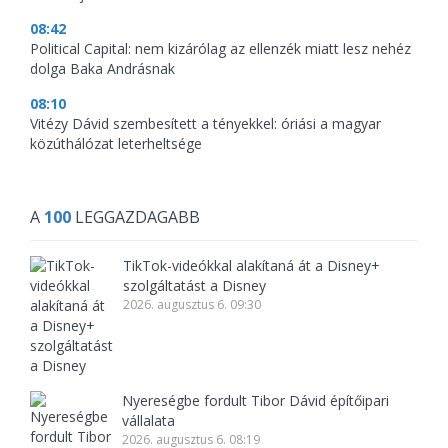
08:42
Political Capital: nem kizárólag az ellenzék miatt lesz nehéz
dolga Baka Andrásnak
08:10
Vitézy Dávid szembesített a tényekkel: óriási a magyar
közúthálózat leterheltsége
A
100
LEGGAZDAGABB
TikTok-videókkal alakítaná át a Disney+
szolgáltatást a Disney
2026. augusztus 6. 09:30
Nyereségbe fordult Tibor Dávid építőipari
vállalata
2026. augusztus 6. 08:19