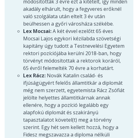
módosították 3 évre ezt a kitételt, így minden
akadály elhárult, hogy a fegyveres erőknél
való szolgálata után eltelt 3 év után
beülhessen a győri városháza székébe.
Lex Mocsai:
A két évvel ezelőtt 65 éves
Mocsai Lajos egykori kézilabda szövetségi
kapitány úgy tudott a Testnevelési Egyetem
rektori pozíciójába kerülni 2018-ban, hogy
törvényt módosítottak a rektorok koráról,
65 évről felemelték 70 évre a korhatárt.
Lex Rácz:
Novák Katalin család- és
ifjúságügyért felelős államtitkár a diplomát
még nem szerzett, egyetemista Rácz Zsófiát
jelölte helyettes államtitkárnak annak
ellenére, hogy a pozíció legalább egy
alapfokú diplomát és szakirányú
tapasztalatot követel(t) meg a törvény
szerint. Egy hét sem kellett hozzá, hogy a
Fidesz megszavazza a diploma nélküli