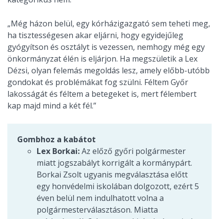
„Még házon belül, egy kórházigazgató sem teheti meg,
ha tisztességesen akar eljárni, hogy egyidejűleg
gyógyítson és osztályt is vezessen, nemhogy még egy
önkormányzat élén is eljárjon. Ha megszületik a Lex
Dézsi, olyan felemás megoldás lesz, amely előbb-utóbb
gondokat és problémákat fog szülni. Féltem Győr
lakosságát és féltem a betegeket is, mert félembert
kap majd mind a két fél.”
Gombhoz a kabátot
Lex Borkai:
Az előző győri polgármester
miatt jogszabályt korrigált a kormánypárt.
Borkai Zsolt ugyanis megválasztása előtt
egy honvédelmi iskolában dolgozott, ezért 5
éven belül nem indulhatott volna a
polgármesterválasztáson. Miatta