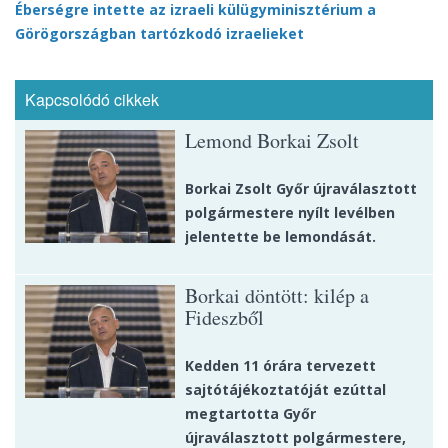
Éberségre intette az izraeli külügyminisztérium a
Görögországban tartózkodó izraelieket
Kapcsolódó cikkek
Lemond Borkai Zsolt
Borkai Zsolt Győr újraválasztott
polgármestere nyílt levélben
jelentette be lemondását.
Borkai döntött: kilép a
Fideszből
Kedden 11 órára tervezett
sajtótájékoztatóját ezúttal
megtartotta Győr
újraválasztott polgármestere,