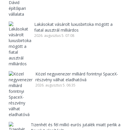
Lakásokat vásárolt luxusbirtoka mögött a
fiatal ausztrál milliárdos
2026. augusztus 5. 07:08
Közel negyvenezer milliárd forintnyi SpaceX-
részvény válhat eladhatóvá
2026. augusztus 5. 06:35
Tizenhét és fél millió eurós jutalék miatt perlik a