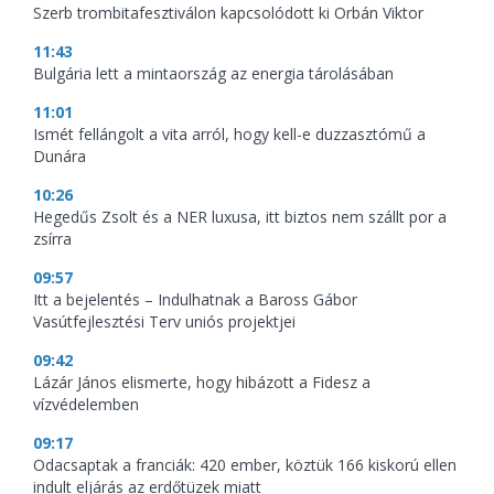
Szerb trombitafesztiválon kapcsolódott ki Orbán Viktor
11:43
Bulgária lett a mintaország az energia tárolásában
11:01
Ismét fellángolt a vita arról, hogy kell-e duzzasztómű a
Dunára
10:26
Hegedűs Zsolt és a NER luxusa, itt biztos nem szállt por a
zsírra
09:57
Itt a bejelentés – Indulhatnak a Baross Gábor
Vasútfejlesztési Terv uniós projektjei
09:42
Lázár János elismerte, hogy hibázott a Fidesz a
vízvédelemben
09:17
Odacsaptak a franciák: 420 ember, köztük 166 kiskorú ellen
indult eljárás az erdőtüzek miatt