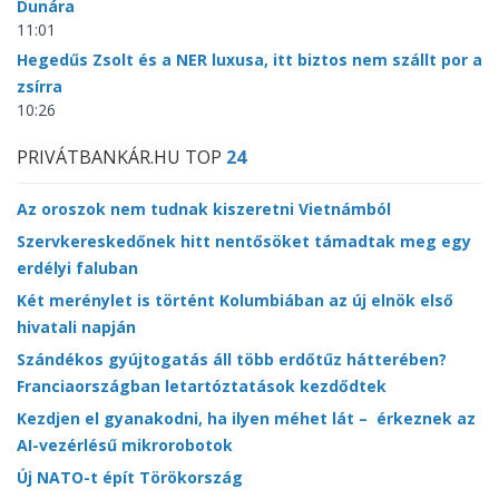
Dunára
11:01
Hegedűs Zsolt és a NER luxusa, itt biztos nem szállt por a
zsírra
10:26
PRIVÁTBANKÁR.HU TOP
24
Az oroszok nem tudnak kiszeretni Vietnámból
Szervkereskedőnek hitt nentősöket támadtak meg egy
erdélyi faluban
Két merénylet is történt Kolumbiában az új elnök első
hivatali napján
Szándékos gyújtogatás áll több erdőtűz hátterében?
Franciaországban letartóztatások kezdődtek
Kezdjen el gyanakodni, ha ilyen méhet lát – érkeznek az
AI-vezérlésű mikrorobotok
Új NATO-t épít Törökország