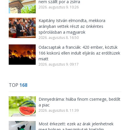
nem szállt por a zsírra
2026. augusztus 9. 10:26
Kapitány István elmondta, mekkora
arányban vettek részt az önkéntes
spórolásban a magyarok
2026. augusztus 8. 16:50
Odacsaptak a franciák: 420 ember, köztük
166 kiskorú ellen indult eljárás az erdőtüzek
miatt
2026. augusztus 9. 09:17
TOP
168
Dinnyedráma: hiába finom csemege, bedőlt
a piac
2026. augusztus 8. 11:39
Most érkezett: ezek az árak jelenhetnek
meg holnap a benzinkutak kijelzőin