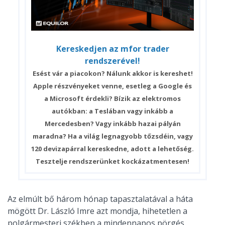
Kereskedjen az mfor trader
rendszerével!
Esést vár a piacokon? Nálunk akkor is kereshet!
Apple részvényeket venne, esetleg a Google és
a Microsoft érdekli? Bízik az elektromos
autókban: a Teslában vagy inkább a
Mercedesben? Vagy inkább hazai pályán
maradna? Ha a világ legnagyobb tőzsdéin, vagy
120 devizapárral kereskedne, adott a lehetőség.
Tesztelje rendszerünket kockázatmentesen!
Az elmúlt bő három hónap tapasztalatával a háta
mögött Dr. László Imre azt mondja, hihetetlen a
polgármesteri székben a mindennapos pörgés,