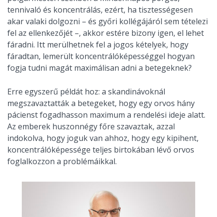
tennivaló és koncentrálás, ezért, ha tisztességesen
akar valaki dolgozni – és győri kollégájáról sem tételezi
fel az ellenkezőjét –, akkor estére bizony igen, el lehet
fáradni. Itt merülhetnek fel a jogos kételyek, hogy
fáradtan, lemerült koncentrálóképességgel hogyan
fogja tudni magát maximálisan adni a betegeknek?
Erre egyszerű példát hoz: a skandinávoknál
megszavaztatták a betegeket, hogy egy orvos hány
pácienst fogadhasson maximum a rendelési ideje alatt.
Az emberek huszonnégy főre szavaztak, azzal
indokolva, hogy joguk van ahhoz, hogy egy kipihent,
koncentrálóképessége teljes birtokában lévő orvos
foglalkozzon a problémáikkal.