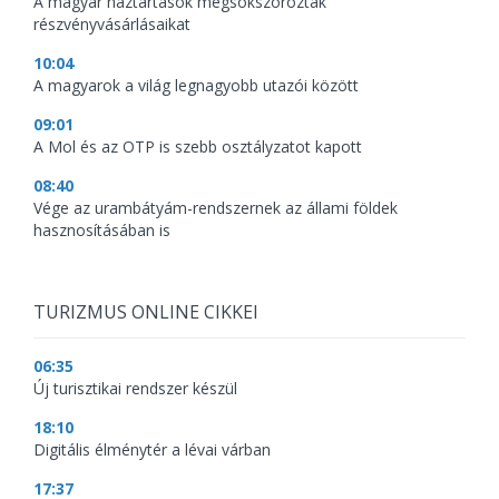
A magyar háztartások megsokszorozták
részvényvásárlásaikat
10:04
A magyarok a világ legnagyobb utazói között
09:01
A Mol és az OTP is szebb osztályzatot kapott
08:40
Vége az urambátyám-rendszernek az állami földek
hasznosításában is
TURIZMUS ONLINE CIKKEI
06:35
Új turisztikai rendszer készül
18:10
Digitális élménytér a lévai várban
17:37