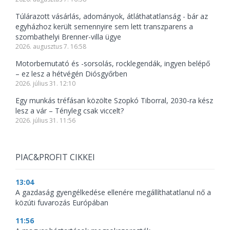
Túlárazott vásárlás, adományok, átláthatatlanság - bár az
egyházhoz került semennyire sem lett transzparens a
szombathelyi Brenner-villa ügye
2026. augusztus 7. 16:58
Motorbemutató és -sorsolás, rocklegendák, ingyen belépő
– ez lesz a hétvégén Diósgyőrben
2026. július 31. 12:10
Egy munkás tréfásan közölte Szopkó Tiborral, 2030-ra kész
lesz a vár – Tényleg csak viccelt?
2026. július 31. 11:56
PIAC&PROFIT CIKKEI
13:04
A gazdaság gyengélkedése ellenére megállíthatatlanul nő a
közúti fuvarozás Európában
11:56