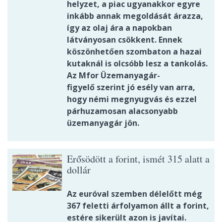
helyzet, a piac ugyanakkor egyre
inkább annak megoldását árazza,
így az olaj ára a napokban
látványosan csökkent. Ennek
köszönhetően szombaton a hazai
kutaknál is olcsóbb lesz a tankolás.
Az Mfor Üzemanyagár-
figyelő szerint jó esély van arra,
hogy némi megnyugvás és ezzel
párhuzamosan alacsonyabb
üzemanyagár jön.
Erősödött a forint, ismét 315 alatt a
dollár
Az euróval szemben délelőtt még
367 feletti árfolyamon állt a forint,
estére sikerült azon is javítai.