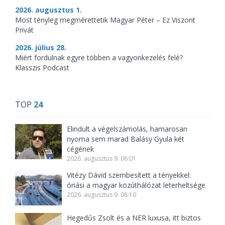
2026. augusztus 1.
Most tényleg megmérettetik Magyar Péter – Ez Viszont
Privát
2026. július 28.
Miért fordulnak egyre többen a vagyonkezelés felé?
Klasszis Podcast
TOP
24
Elindult a végelszámolás, hamarosan
nyoma sem marad Balásy Gyula két
cégének
2026. augusztus 9. 06:01
Vitézy Dávid szembesített a tényekkel:
óriási a magyar közúthálózat leterheltsége
2026. augusztus 9. 08:10
Hegedűs Zsolt és a NER luxusa, itt biztos