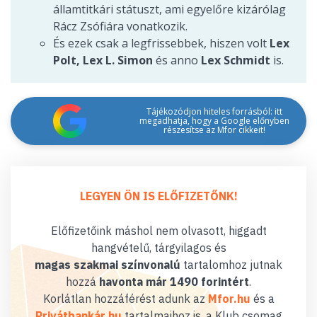
államtitkári státuszt, ami egyelőre kizárólag
Rácz Zsófiára vonatkozik.
És ezek csak a legfrissebbek, hiszen volt
Lex
Polt, Lex L. Simon
és anno
Lex Schmidt
is.
Tájékozódjon hiteles forrásból: itt
megadhatja, hogy a Google előnyben
részesítse az Mfor cikkeit!
LEGYEN ÖN IS ELŐFIZETŐNK!
Előfizetőink máshol nem olvasott, higgadt
hangvételű, tárgyilagos és
magas szakmai színvonalú
tartalomhoz jutnak
hozzá
havonta már 1490 forintért
.
Korlátlan hozzáférést adunk az
Mfor.hu
és a
Privátbankár.hu
tartalmaihoz is, a Klub csomag