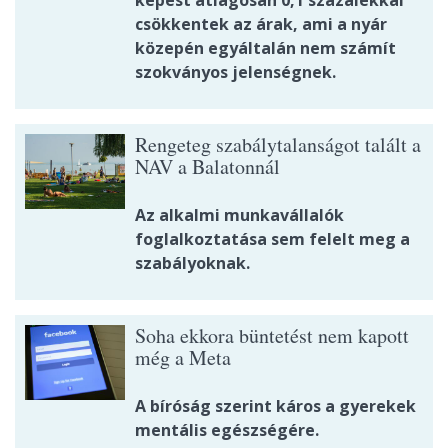
képest átlagosan 0,1 százalékkal
csökkentek az árak, ami a nyár
közepén egyáltalán nem számít
szokványos jelenségnek.
Rengeteg szabálytalanságot talált a
NAV a Balatonnál
Az alkalmi munkavállalók
foglalkoztatása sem felelt meg a
szabályoknak.
Soha ekkora büntetést nem kapott
még a Meta
A bíróság szerint káros a gyerekek
mentális egészségére.