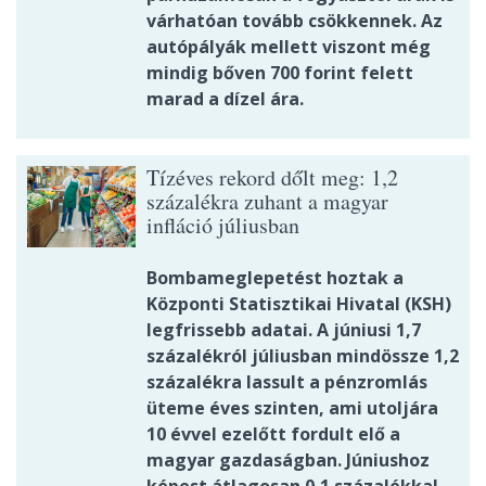
várhatóan tovább csökkennek. Az
autópályák mellett viszont még
mindig bőven 700 forint felett
marad a dízel ára.
Tízéves rekord dőlt meg: 1,2
százalékra zuhant a magyar
infláció júliusban
Bombameglepetést hoztak a
Központi Statisztikai Hivatal (KSH)
legfrissebb adatai. A júniusi 1,7
százalékról júliusban mindössze 1,2
százalékra lassult a pénzromlás
üteme éves szinten, ami utoljára
10 évvel ezelőtt fordult elő a
magyar gazdaságban. Júniushoz