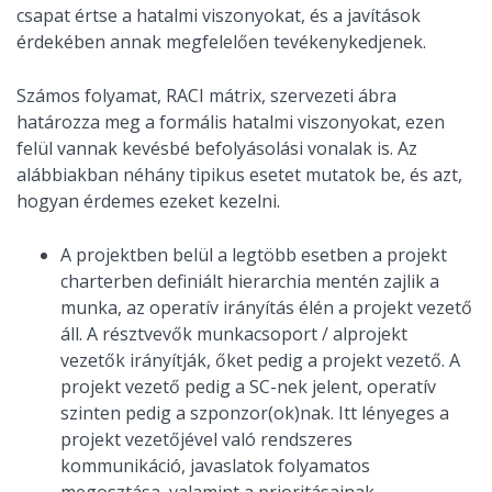
csapat értse a hatalmi viszonyokat, és a javítások
érdekében annak megfelelően tevékenykedjenek.
Számos folyamat, RACI mátrix, szervezeti ábra
határozza meg a formális hatalmi viszonyokat, ezen
felül vannak kevésbé befolyásolási vonalak is. Az
alábbiakban néhány tipikus esetet mutatok be, és azt,
hogyan érdemes ezeket kezelni.
A projektben belül a legtöbb esetben a projekt
charterben definiált hierarchia mentén zajlik a
munka, az operatív irányítás élén a projekt vezető
áll. A résztvevők munkacsoport / alprojekt
vezetők irányítják, őket pedig a projekt vezető. A
projekt vezető pedig a SC-nek jelent, operatív
szinten pedig a szponzor(ok)nak. Itt lényeges a
projekt vezetőjével való rendszeres
kommunikáció, javaslatok folyamatos
megosztása, valamint a prioritásainak