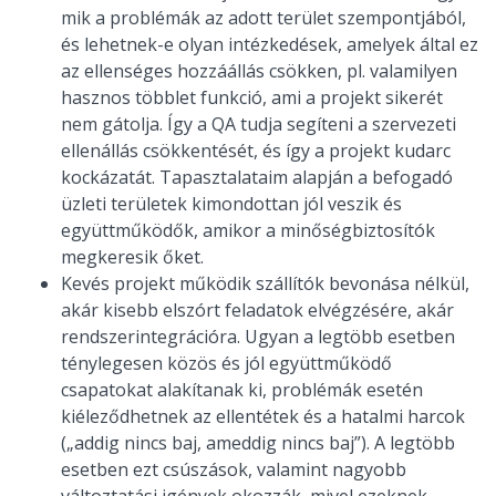
mik a problémák az adott terület szempontjából,
és lehetnek-e olyan intézkedések, amelyek által ez
az ellenséges hozzáállás csökken, pl. valamilyen
hasznos többlet funkció, ami a projekt sikerét
nem gátolja. Így a QA tudja segíteni a szervezeti
ellenállás csökkentését, és így a projekt kudarc
kockázatát. Tapasztalataim alapján a befogadó
üzleti területek kimondottan jól veszik és
együttműködők, amikor a minőségbiztosítók
megkeresik őket.
Kevés projekt működik szállítók bevonása nélkül,
akár kisebb elszórt feladatok elvégzésére, akár
rendszerintegrációra. Ugyan a legtöbb esetben
ténylegesen közös és jól együttműködő
csapatokat alakítanak ki, problémák esetén
kiéleződhetnek az ellentétek és a hatalmi harcok
(„addig nincs baj, ameddig nincs baj”). A legtöbb
esetben ezt csúszások, valamint nagyobb
változtatási igények okozzák, mivel ezeknek