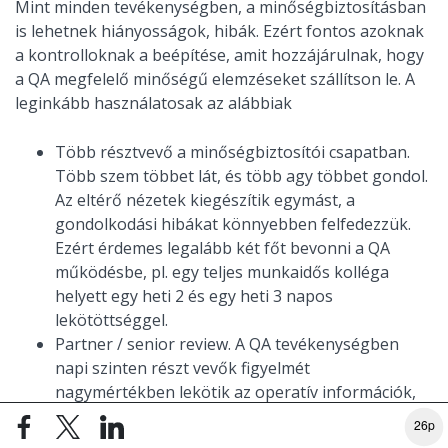
Mint minden tevékenységben, a minőségbiztosításban
is lehetnek hiányosságok, hibák. Ezért fontos azoknak
a kontrolloknak a beépítése, amit hozzájárulnak, hogy
a QA megfelelő minőségű elemzéseket szállítson le. A
leginkább használatosak az alábbiak
Több résztvevő a minőségbiztosítói csapatban.
Több szem többet lát, és több agy többet gondol.
Az eltérő nézetek kiegészítik egymást, a
gondolkodási hibákat könnyebben felfedezzük.
Ezért érdemes legalább két főt bevonni a QA
működésbe, pl. egy teljes munkaidős kolléga
helyett egy heti 2 és egy heti 3 napos
lekötöttséggel.
Partner / senior review. A QA tevékenységben
napi szinten részt vevők figyelmét
nagymértékben lekötik az operatív információk,
rendszeres megbeszélések, részletes
26p
adatelemzések. Szükség van arra, hogy