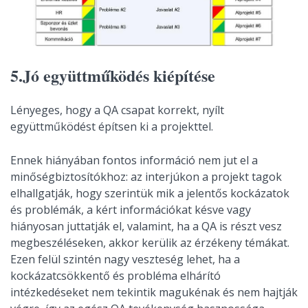
5.Jó együttműködés kiépítése
Lényeges, hogy a QA csapat korrekt, nyílt
együttműködést építsen ki a projekttel.
Ennek hiányában fontos információ nem jut el a
minőségbiztosítókhoz: az interjúkon a projekt tagok
elhallgatják, hogy szerintük mik a jelentős kockázatok
és problémák, a kért információkat késve vagy
hiányosan juttatják el, valamint, ha a QA is részt vesz
megbeszéléseken, akkor kerülik az érzékeny témákat.
Ezen felül szintén nagy veszteség lehet, ha a
kockázatcsökkentő és probléma elhárító
intézkedéseket nem tekintik magukénak és nem hajtják