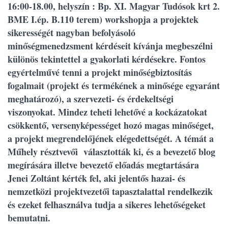
16:00-18.00, helyszín : Bp. XI. Magyar Tudósok krt 2.
BME I.ép. B.110 terem) workshopja a projektek
sikerességét nagyban befolyásoló
minőségmenedzsment kérdéseit kívánja megbeszélni
különös tekintettel a gyakorlati kérdésekre. Fontos
egyértelművé tenni a projekt minőségbiztosítás
fogalmait (projekt és termékének a minősége egyaránt
meghatározó), a szervezeti- és érdekeltségi
viszonyokat. Mindez teheti lehetővé a kockázatokat
csökkentő, versenyképességet hozó magas minőséget,
a projekt megrendelőjének elégedettségét. A témát a
Műhely résztvevői választották ki, és a bevezető blog
megírására illetve bevezető előadás megtartására
Jenei Zoltánt kérték fel, aki jelentős hazai- és
nemzetközi projektvezetői tapasztalattal rendelkezik
és ezeket felhasználva tudja a sikeres lehetőségeket
bemutatni.