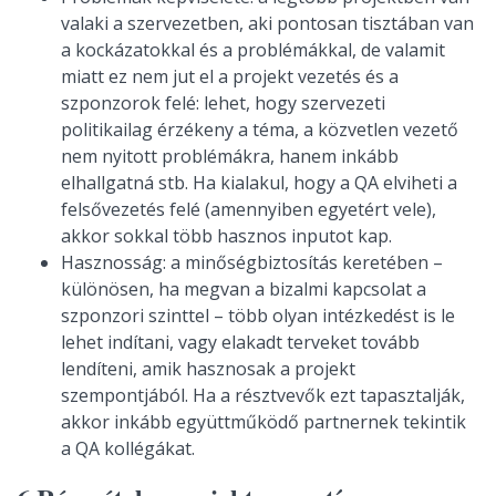
valaki a szervezetben, aki pontosan tisztában van
a kockázatokkal és a problémákkal, de valamit
miatt ez nem jut el a projekt vezetés és a
szponzorok felé: lehet, hogy szervezeti
politikailag érzékeny a téma, a közvetlen vezető
nem nyitott problémákra, hanem inkább
elhallgatná stb. Ha kialakul, hogy a QA elviheti a
felsővezetés felé (amennyiben egyetért vele),
akkor sokkal több hasznos inputot kap.
Hasznosság: a minőségbiztosítás keretében –
különösen, ha megvan a bizalmi kapcsolat a
szponzori szinttel – több olyan intézkedést is le
lehet indítani, vagy elakadt terveket tovább
lendíteni, amik hasznosak a projekt
szempontjából. Ha a résztvevők ezt tapasztalják,
akkor inkább együttműködő partnernek tekintik
a QA kollégákat.