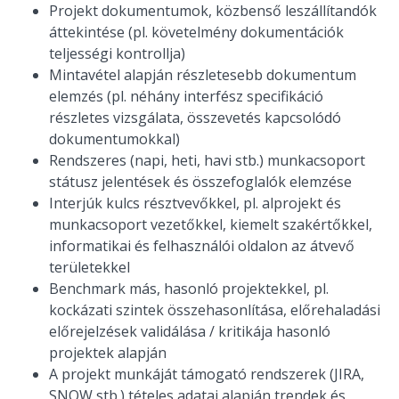
Projekt dokumentumok, közbenső leszállítandók
áttekintése (pl. követelmény dokumentációk
teljességi kontrollja)
Mintavétel alapján részletesebb dokumentum
elemzés (pl. néhány interfész specifikáció
részletes vizsgálata, összevetés kapcsolódó
dokumentumokkal)
Rendszeres (napi, heti, havi stb.) munkacsoport
státusz jelentések és összefoglalók elemzése
Interjúk kulcs résztvevőkkel, pl. alprojekt és
munkacsoport vezetőkkel, kiemelt szakértőkkel,
informatikai és felhasználói oldalon az átvevő
területekkel
Benchmark más, hasonló projektekkel, pl.
kockázati szintek összehasonlítása, előrehaladási
előrejelzések validálása / kritikája hasonló
projektek alapján
A projekt munkáját támogató rendszerek (JIRA,
SNOW stb.) tételes adatai alapján trendek és