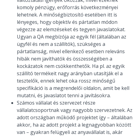
komoly pénzügy, erőforrás következményei
lehetnek. A minőségbiztosító esetében itt is
lényeges, hogy objektív és pártatlan módon
végezze az elemzéseket és tegyen javaslatokat.
Ugyan a QA megbízója az egyik fél (általában az
ügyfél és nem a szállítók), szükséges a
pártatlanság, mivel ellenkező esetben releváns
hibák nem javíthatók és összességében a
kockázatok nem csökkenthetők. Ha pl. az egyik
szállító termékeit nagy arányban utasítják el a
tesztelők, ennek lehet oka rossz minőségű
specifikáció is a megrendelői oldalon, amit be kell
mutatni, és javaslatot tenni a javításokra.
Számos vállalat és szervezet része
vállalatcsoportnak vagy nagyobb szervezetnek. Az
adott országban működő projektet így – általában
akkor, ha az adott projekt a legnagyobban között
van – gyakran felügyeli az anyavállalat is, akár