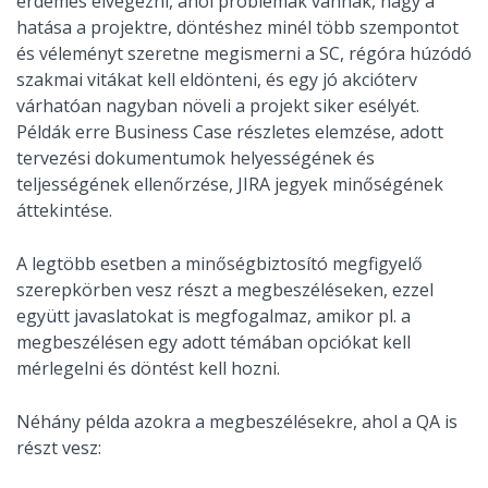
érdemes elvégezni, ahol problémák vannak, nagy a
hatása a projektre, döntéshez minél több szempontot
és véleményt szeretne megismerni a SC, régóra húzódó
szakmai vitákat kell eldönteni, és egy jó akcióterv
várhatóan nagyban növeli a projekt siker esélyét.
Példák erre Business Case részletes elemzése, adott
tervezési dokumentumok helyességének és
teljességének ellenőrzése, JIRA jegyek minőségének
áttekintése.
A legtöbb esetben a minőségbiztosító megfigyelő
szerepkörben vesz részt a megbeszéléseken, ezzel
együtt javaslatokat is megfogalmaz, amikor pl. a
megbeszélésen egy adott témában opciókat kell
mérlegelni és döntést kell hozni.
Néhány példa azokra a megbeszélésekre, ahol a QA is
részt vesz: