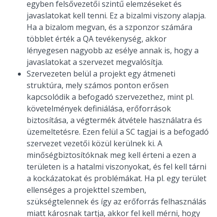
egyben felsővezetői szintű elemzéseket és
javaslatokat kell tenni. Ez a bizalmi viszony alapja.
Ha a bizalom megvan, és a szponzor számára
többlet érték a QA tevékenység, akkor
lényegesen nagyobb az esélye annak is, hogy a
javaslatokat a szervezet megvalósítja.
Szervezeten belül a projekt egy átmeneti
struktúra, mely számos ponton erősen
kapcsolódik a befogadó szervezethez, mint pl.
követelmények definiálása, erőforrások
biztosítása, a végtermék átvétele használatra és
üzemeltetésre. Ezen felül a SC tagjai is a befogadó
szervezet vezetői közül kerülnek ki. A
minőségbiztosítóknak meg kell érteni a ezen a
területen is a hatalmi viszonyokat, és fel kell tárni
a kockázatokat és problémákat. Ha pl. egy terület
ellenséges a projekttel szemben,
szükségtelennek és így az erőforrás felhasználás
miatt károsnak tartja, akkor fel kell mérni, hogy