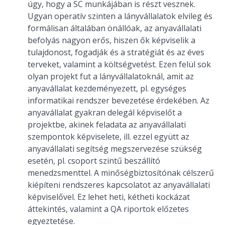
úgy, hogy a SC munkájában is részt vesznek.
Ugyan operatív szinten a lányvállalatok elvileg és
formálisan általában önállóak, az anyavállalati
befolyás nagyon erős, hiszen ők képviselik a
tulajdonost, fogadják és a stratégiát és az éves
terveket, valamint a költségvetést. Ezen felül sok
olyan projekt fut a lányvállalatoknál, amit az
anyavállalat kezdeményezett, pl. egységes
informatikai rendszer bevezetése érdekében. Az
anyavállalat gyakran delegál képviselőt a
projektbe, akinek feladata az anyavállalati
szempontok képviselete, ill. ezzel együtt az
anyavállalati segítség megszervezése szükség
esetén, pl. csoport szintű beszállító
menedzsmenttel. A minőségbiztosítónak célszerű
kiépíteni rendszeres kapcsolatot az anyavállalati
képviselővel. Ez lehet heti, kétheti kockázat
áttekintés, valamint a QA riportok előzetes
egyeztetése.