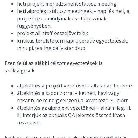
heti projekt menedzsment státusz meeting
heti alprojekt státusz meetingek – napi és heti, a
projekt üzemmódjának és státuszának
függvényében
projekt all-staff összejövetelek
kritikus területeken napi operatív egyeztetések,
mint pl. testing daily stand-up
Ezen felül az alábbi célzott egyeztetések is
szükségesek
áttekintés a projekt vezetővel – általában hetente
áttekintés a szponzorral – kétheti, havi vagy
ritkább, de mindig célszerű a következő SC előtt
áttekintés az alprojekt vezetőkkel – alkalmilag, ill.
ill. interjúk az aktuális QA jelentés összeállítása
részeként
Ezeken felül nagyon hasznosak a kávégép melletti és