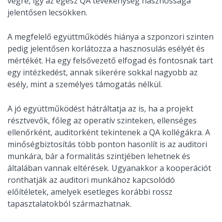
végre, így az egész QA tevékenység hasznossága
jelentősen lecsökken.
A megfelelő együttműködés hiánya a szponzori szinten
pedig jelentősen korlátozza a hasznosulás esélyét és
mértékét. Ha egy felsővezető elfogad és fontosnak tart
egy intézkedést, annak sikerére sokkal nagyobb az
esély, mint a személyes támogatás nélkül.
A jó együttműködést hátráltatja az is, ha a projekt
résztvevők, főleg az operatív szinteken, ellenséges
ellenőrként, auditorként tekintenek a QA kollégákra. A
minőségbiztosítás több ponton hasonlít is az auditori
munkára, bár a formalitás szintjében lehetnek és
általában vannak eltérések. Ugyanakkor a kooperációt
ronthatják az auditori munkához kapcsolódó
előítéletek, amelyek esetleges korábbi rossz
tapasztalatokból származhatnak.