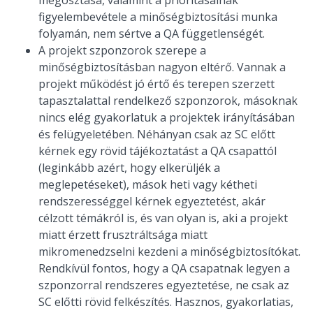
figyelembevétele a minőségbiztosítási munka
folyamán, nem sértve a QA függetlenségét.
A projekt szponzorok szerepe a
minőségbiztosításban nagyon eltérő. Vannak a
projekt működést jó értő és terepen szerzett
tapasztalattal rendelkező szponzorok, másoknak
nincs elég gyakorlatuk a projektek irányításában
és felügyeletében. Néhányan csak az SC előtt
kérnek egy rövid tájékoztatást a QA csapattól
(leginkább azért, hogy elkerüljék a
meglepetéseket), mások heti vagy kétheti
rendszerességgel kérnek egyeztetést, akár
célzott témákról is, és van olyan is, aki a projekt
miatt érzett frusztráltsága miatt
mikromenedzselni kezdeni a minőségbiztosítókat.
Rendkívül fontos, hogy a QA csapatnak legyen a
szponzorral rendszeres egyeztetése, ne csak az
SC előtti rövid felkészítés. Hasznos, gyakorlatias,