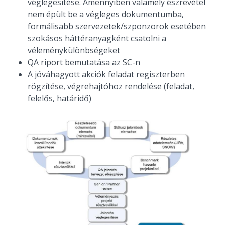
véglegesítése. Amennyiben valamely észrevétel
nem épült be a végleges dokumentumba,
formálisabb szervezetek/szponzorok esetében
szokásos háttéranyagként csatolni a
véleménykülönbségeket
QA riport bemutatása az SC-n
A jóváhagyott akciók feladat regiszterben
rögzítése, végrehajtóhoz rendelése (feladat,
felelős, határidő)