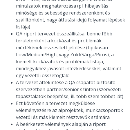
mintázatok meghatározása (pl. hibajavítás
minősége és sebessége rendszerenként és
szállítónként, nagy átfutási idejű folyamat lépések
listája)
QA riport tervezet összeállítása, benne főbb
területenként a kockázat és problémák
mértékének összesített jelölése (tipikusan
Low/Medium/High, vagy Zöld/Sárga/Piros), a
kiemelt kockázatok és problémák listája,
mindegyikhez javasolt intézkedésekkel, valamint
egy vezetői összefoglaló
A tervezet áttekintése a QA csapatot biztosító
szervezetben partner/senior szinten (szervezeti
tapasztalatok beépítése, ill. több szem többet lát)
Ezt követően a tervezet megküldése
véleményezésre az alprojektek, munkacsoportok
vezetői és más kiemelt résztvevők számára
A beérkezett vélemények alapján a riport