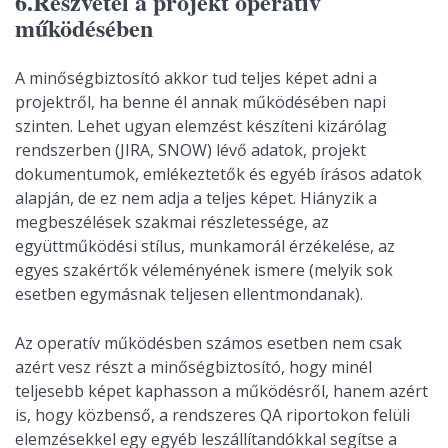
6.Részvétel a projekt operatív
működésében
A minőségbiztosító akkor tud teljes képet adni a
projektről, ha benne él annak működésében napi
szinten. Lehet ugyan elemzést készíteni kizárólag
rendszerben (JIRA, SNOW) lévő adatok, projekt
dokumentumok, emlékeztetők és egyéb írásos adatok
alapján, de ez nem adja a teljes képet. Hiányzik a
megbeszélések szakmai részletessége, az
együttműködési stílus, munkamorál érzékelése, az
egyes szakértők véleményének ismere (melyik sok
esetben egymásnak teljesen ellentmondanak).
Az operatív működésben számos esetben nem csak
azért vesz részt a minőségbiztosító, hogy minél
teljesebb képet kaphasson a működésről, hanem azért
is, hogy közbenső, a rendszeres QA riportokon felüli
elemzésekkel egy egyéb leszállítandókkal segítse a