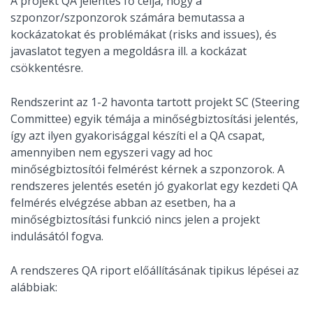
A projekt QA jelentés fő célja, hogy a
szponzor/szponzorok számára bemutassa a
kockázatokat és problémákat (risks and issues), és
javaslatot tegyen a megoldásra ill. a kockázat
csökkentésre.
Rendszerint az 1-2 havonta tartott projekt SC (Steering
Committee) egyik témája a minőségbiztosítási jelentés,
így azt ilyen gyakorisággal készíti el a QA csapat,
amennyiben nem egyszeri vagy ad hoc
minőségbiztosítói felmérést kérnek a szponzorok. A
rendszeres jelentés esetén jó gyakorlat egy kezdeti QA
felmérés elvégzése abban az esetben, ha a
minőségbiztosítási funkció nincs jelen a projekt
indulásától fogva.
A rendszeres QA riport előállításának tipikus lépései az
alábbiak: