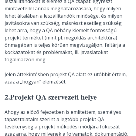
leszállítandókat is elemez a QA csapat: egyrészt
mintavétellel annak meghatározására, hogy milyen
lehet általában a leszállítandók minősége, és milyen
javításokra van szükség, másrészt esetileg szükség
lehet arra, hogy a QA néhány kiemelt fontosságú
projekt terméket (mint pl. megoldás architektúra)
önmagában is teljes körűen megvizsgáljon, feltárja a
kockázatokat és problémákat, ill. javaslatokat
fogalmazzon meg.
Jelen áttekintésben projekt QA alatt ez utóbbit értem,
azaz a „
hogyan
” elemzését.
2.Projekt QA szervezeti helye
Ahogy az előző fejezetben is említettem, személyes
tapasztalataim szerint a legtöbb projekt QA
tevékenység a projekt működési módjára fókuszál,
azaz arra, hogy milyenek a folyamatok, dokumentáció,