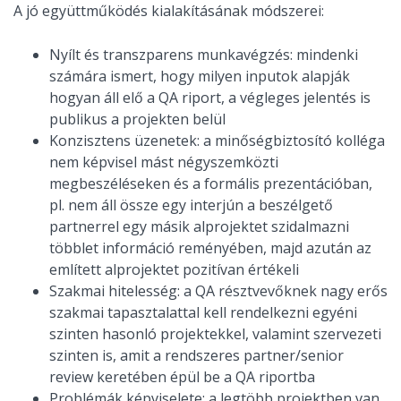
A jó együttműködés kialakításának módszerei:
Nyílt és transzparens munkavégzés: mindenki
számára ismert, hogy milyen inputok alapják
hogyan áll elő a QA riport, a végleges jelentés is
publikus a projekten belül
Konzisztens üzenetek: a minőségbiztosító kolléga
nem képvisel mást négyszemközti
megbeszéléseken és a formális prezentációban,
pl. nem áll össze egy interjún a beszélgető
partnerrel egy másik alprojektet szidalmazni
többlet információ reményében, majd azután az
említett alprojektet pozitívan értékeli
Szakmai hitelesség: a QA résztvevőknek nagy erős
szakmai tapasztalattal kell rendelkezni egyéni
szinten hasonló projektekkel, valamint szervezeti
szinten is, amit a rendszeres partner/senior
review keretében épül be a QA riportba
Problémák képviselete: a legtöbb projektben van