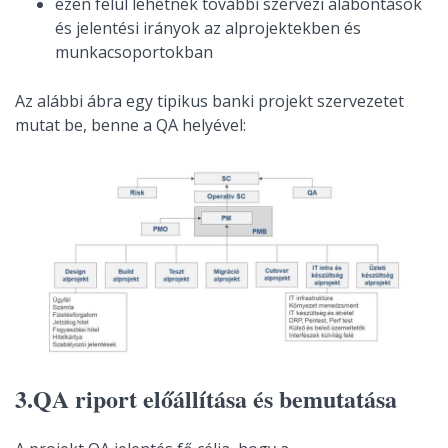
ezen felül lehetnek további szervezi alábontások
és jelentési irányok az alprojektekben és
munkacsoportokban
Az alábbi ábra egy tipikus banki projekt szervezetet
mutat be, benne a QA helyével:
3.QA riport előállítása és bemutatása