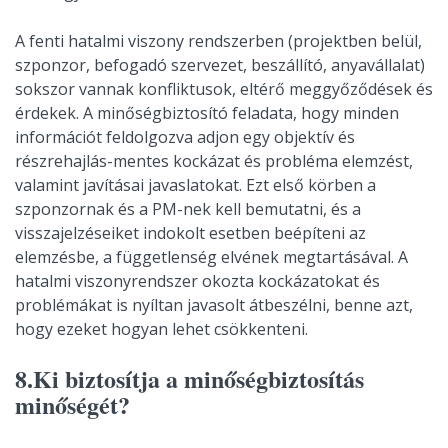
A fenti hatalmi viszony rendszerben (projektben belül,
szponzor, befogadó szervezet, beszállító, anyavállalat)
sokszor vannak konfliktusok, eltérő meggyőződések és
érdekek. A minőségbiztosító feladata, hogy minden
információt feldolgozva adjon egy objektív és
részrehajlás-mentes kockázat és probléma elemzést,
valamint javításai javaslatokat. Ezt első körben a
szponzornak és a PM-nek kell bemutatni, és a
visszajelzéseiket indokolt esetben beépíteni az
elemzésbe, a függetlenség elvének megtartásával. A
hatalmi viszonyrendszer okozta kockázatokat és
problémákat is nyíltan javasolt átbeszélni, benne azt,
hogy ezeket hogyan lehet csökkenteni.
8.Ki biztosítja a minőségbiztosítás
minőségét?