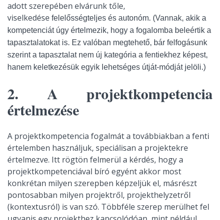
adott szerepében elvárunk tőle,
viselkedése
felelősségteljes és autonóm. (Vannak, akik a
kompetenciát úgy értelmezik, hogy a fogalomba beleértik a
tapasztalatokat is. Ez valóban megtehető, bár felfogásunk
szerint a tapasztalat nem új kategória a fentiekhez képest,
hanem keletkezésük egyik lehetséges útját-módját jelöli.)
2. A projektkompetencia
értelmezése
A projektkompetencia fogalmát a továbbiakban a fenti
értelemben használjuk, speciálisan a projektekre
értelmezve. Itt rögtön felmerül a kérdés, hogy a
projektkompetenciával bíró egyént akkor most
konkrétan milyen szerepben képzeljük el, másrészt
pontosabban milyen projektről, projekthelyzetről
(kontextusról) is van szó. Többféle szerep merülhet fel
ugyanis egy projekthez kapcsolódóan, mint például