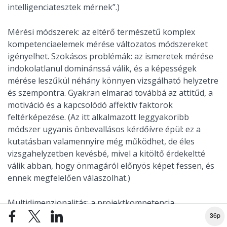
intelligenciatesztek mérnek”.)
Mérési módszerek: az eltérő természetű komplex
kompetenciaelemek mérése változatos módszereket
igényelhet. Szokásos problémák: az ismeretek mérése
indokolatlanul dominánssá válik, és a képességek
mérése leszűkül néhány könnyen vizsgálható helyzetre
és szempontra. Gyakran elmarad továbbá az attitűd, a
motiváció és a kapcsolódó affektív faktorok
feltérképezése. (Az itt alkalmazott leggyakoribb
módszer ugyanis önbevallásos kérdőívre épül: ez a
kutatásban valamennyire még működhet, de éles
vizsgahelyzetben kevésbé, mivel a kitöltő érdekeltté
válik abban, hogy önmagáról előnyös képet fessen, és
ennek megfelelően válaszolhat.)
Multidimenzionalitás: a projektkompetencia
komplexitása sokdimenziós szerkezetében is
36p