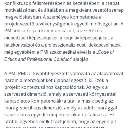
konfliktusok felismerésében és kezelésében, a csapat
motiválásában, és általában a megkívánt vezetői szerep
megvalósításban. A személyes kompetencia a
projektvezető tevékenységének egyedi minőséget ad. A
PMI ide sorolja a kommunikációt, a vezetői
és
menedzseri képességeket, a kognitív képességeket, a
hatékonyságot és a professzionalizmust. Idekapcsolhatók
még egyébként a PMI szakmaetikai elvei is a „
Code of
Ethics and Professional Conduct
”
alapján
.
A PMI PMDC továbbfejlesztett változata az alapváltozat
három dimenzióját két újabbal egészíti ki. Ezek a
projekt kontextusához kapcsolódnak. Az egyik a
szervezeti dimenzió, amely a szervezeti környezettel
kapcsolatos kompetenciákra utal, a másik pedig az
iparág-specifikus dimenzió, amely az adott iparággal
kapcsolatos egyedi kompetenciákat tartalmazza. Ez
utóbbi egyebek mellett azt jelenti, hogy az egyén jól