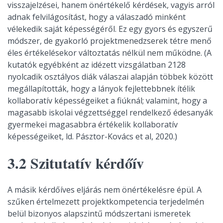
visszajelzései, hanem önértékelő kérdések, vagyis arról
adnak felvilágosítást, hogy a válaszadó minként
vélekedik saját képességéről. Ez egy gyors és egyszerű
módszer, de gyakorló projektmenedzserek tétre menő
éles értékelésekor változtatás nélkül nem működne. (A
kutatók egyébként az idézett vizsgálatban 2128
nyolcadik osztályos diák válaszai alapján többek között
megállapították, hogy a lányok fejlettebbnek ítélik
kollaboratív képességeiket a fiúknál; valamint, hogy a
magasabb iskolai végzettséggel rendelkező édesanyák
gyermekei magasabbra értékelik kollaboratív
képességeiket, ld. Pásztor-Kovács et al, 2020.)
3.2 Szitutatív kérdőív
A másik kérdőíves eljárás nem önértékelésre épül. A
szűken értelmezett projektkompetencia terjedelmén
belül bizonyos alapszintű módszertani ismeretek