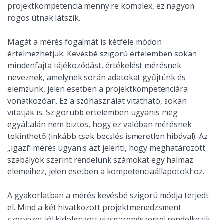
projektkompetencia mennyire komplex, ez nagyon
rögös útnak látszik.
Magát a mérés fogalmát is kétféle módon
értelmezhetjük. Kevésbé szigorú értelemben sokan
mindenfajta tájékozódást, értékelést mérésnek
neveznek, amelynek során adatokat gyűjtünk és
elemzünk, jelen esetben a projektkompetenciára
vonatkozóan. Ez a szóhasználat vitatható, sokan
vitatják is. Szigorúbb értelemben ugyanis még
egyáltalán nem biztos, hogy ez valóban mérésnek
tekinthető (inkább csak becslés ismeretlen hibával). Az
„igazi” mérés ugyanis azt jelenti, hogy meghatározott
szabályok szerint rendelünk számokat egy halmaz
elemeihez, jelen esetben a kompetenciaállapotokhoz.
A gyakorlatban a mérés kevésbé szigorú módja terjedt
el. Mind a két hivatkozott projektmenedzsment
szervezet jól kidolgozott vizsgarendszerrel rendelkezik,