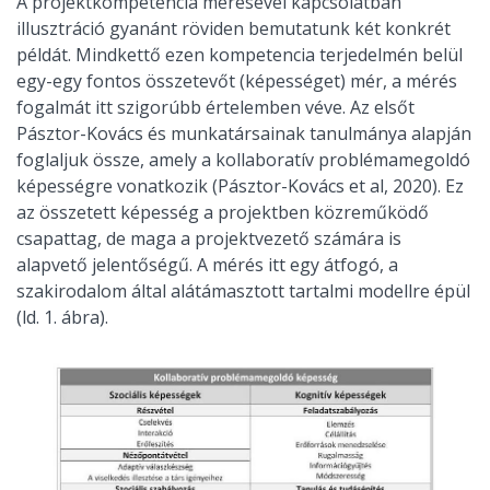
A projektkompetencia mérésével kapcsolatban
illusztráció gyanánt röviden bemutatunk két konkrét
példát. Mindkettő ezen kompetencia terjedelmén belül
egy-egy fontos összetevőt (képességet) mér, a mérés
fogalmát itt szigorúbb értelemben véve. Az elsőt
Pásztor-Kovács és munkatársainak tanulmánya alapján
foglaljuk össze, amely a kollaboratív problémamegoldó
képességre vonatkozik (Pásztor-Kovács et al, 2020). Ez
az összetett képesség a projektben közreműködő
csapattag, de maga a projektvezető számára is
alapvető jelentőségű. A mérés itt egy átfogó, a
szakirodalom által alátámasztott tartalmi modellre épül
(ld. 1. ábra).