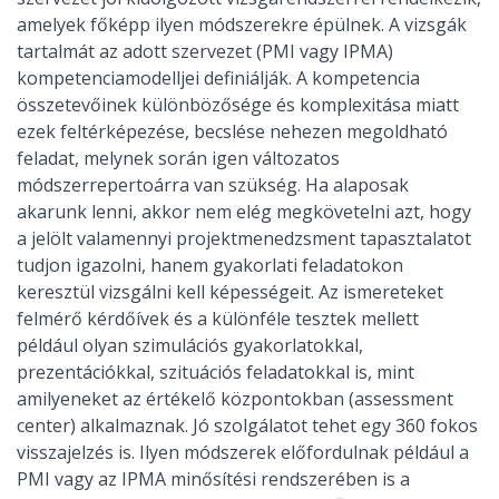
amelyek főképp ilyen módszerekre épülnek. A vizsgák
tartalmát az adott szervezet (PMI vagy IPMA)
kompetenciamodelljei definiálják. A kompetencia
összetevőinek különbözősége és komplexitása miatt
ezek feltérképezése, becslése nehezen megoldható
feladat, melynek során igen változatos
módszerrepertoárra van szükség. Ha alaposak
akarunk lenni, akkor nem elég megkövetelni azt, hogy
a jelölt valamennyi projektmenedzsment tapasztalatot
tudjon igazolni, hanem gyakorlati feladatokon
keresztül vizsgálni kell képességeit. Az ismereteket
felmérő kérdőívek és a különféle tesztek mellett
például olyan szimulációs gyakorlatokkal,
prezentációkkal, szituációs feladatokkal is, mint
amilyeneket az értékelő központokban (assessment
center) alkalmaznak. Jó szolgálatot tehet egy 360 fokos
visszajelzés is. Ilyen módszerek előfordulnak például a
PMI vagy az IPMA minősítési rendszerében is a