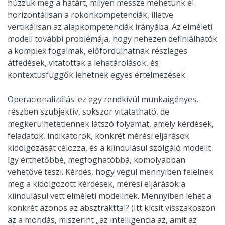
húzzuk meg a határt, milyen messze mehetünk el
horizontálisan a rokonkompetenciák, illetve
vertikálisan az alapkompetenciák irányába. Az elméleti
modell további problémája, hogy nehezen definiálhatók
a komplex fogalmak, előfordulhatnak részleges
átfedések, vitatottak a lehatárolások, és
kontextusfüggők lehetnek egyes értelmezések.
Operacionalizálás: ez egy rendkívül munkaigényes,
részben szubjektív, sokszor vitatatható, de
megkerülhetetlennek látszó folyamat, amely kérdések,
feladatok, indikátorok, konkrét mérési eljárások
kidolgozását célozza, és a kiindulásul szolgáló modellt
így érthetőbbé, megfoghatóbbá, komolyabban
vehetővé teszi. Kérdés, hogy végül mennyiben felelnek
meg a kidolgozott kérdések, mérési eljárások a
kiindulásul vett elméleti modellnek. Mennyiben lehet a
konkrét azonos az absztrakttal? (Itt kicsit visszaköszön
az a mondás, miszerint „az intelligencia az, amit az