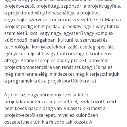
projektvezető, projekttag, szponzor, a projekt ügyfele,
a projekteredmény felhasználója, a projektet
végrehajtó szervezet funkcionális vezetője stb. Maga a
projekt pedig lehet például prediktív, agilis vagy hibrid
szemléletű, kicsi vagy nagy, egyszerű vagy komplex,
különböző iparágakban, kulturális, szervezeti és
technológiai környezetekben zajló, esetleg speciális
igényeket teljesítő, vagy több országot, kontinenst
átfogó. Ahány szerep és ahány projekt, annyiféle
projektkompetenciára van tehát szükség. (És ha ez
még nem lenne elég, mindezeket még kiterjeszthetjük
a programokra és a projektportfóliókra is.)
A jó hír az, hogy bármennyire is sokféle
projektkompetencia képzelhető el, ezek között azért
nem kevés hasonlóság van. Válasszuk ki most a
projektvezetői szerepet, mivel ez különösen
összetettnek tűnik a felsoroltak között. A