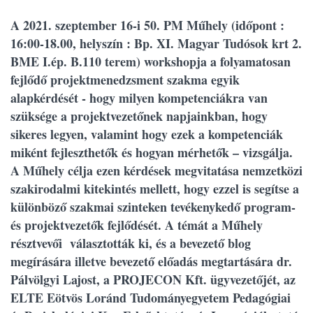
A 2021. szeptember 16-i 50. PM Műhely (időpont :
16:00-18.00, helyszín : Bp. XI. Magyar Tudósok krt 2.
BME I.ép. B.110 terem) workshopja a folyamatosan
fejlődő projektmenedzsment szakma egyik
alapkérdését - hogy milyen kompetenciákra van
szüksége a projektvezetőnek napjainkban, hogy
sikeres legyen, valamint hogy ezek a kompetenciák
miként fejleszthetők és hogyan mérhetők – vizsgálja.
A Műhely célja ezen kérdések megvitatása nemzetközi
szakirodalmi kitekintés mellett, hogy ezzel is segítse a
különböző szakmai szinteken tevékenykedő program-
és projektvezetők fejlődését. A témát a Műhely
résztvevői választották ki, és a bevezető blog
megírására illetve bevezető előadás megtartására dr.
Pálvölgyi Lajost, a PROJECON Kft. ügyvezetőjét, az
ELTE Eötvös Loránd Tudományegyetem Pedagógiai