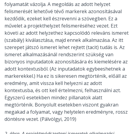
folyamatát vázolja. A megoldás az adott helyzet
felismerését lehetővé tévő markerek azonosításával
kezdődik, ezeket kell észrevenni a szövegben. Ez a
művelet a projekthelyzet felismeréséhez vezet. Ezt
követi az adott helyzethez kapcsolódó releváns ismeret
(szabály) kiválasztása, majd ennek alkalmazása. Az itt
szerepet játszó ismeret lehet rejtett (tacit) tudás is. Az
ismeret alkalmazásánál rendszerint szükség van
bizonyos inputadatok azonosítására és kiemelésére az
adott kontextusból. (Az inputadatok egybeeshetnek a
markerekkel.) Ha ez is sikeresen megtörténik, előáll az
eredmény, amit vissza kell helyezni az adott
kontextusba, és ott kell értelmezni, felhasználni azt.
Egyszerű esetekben mindez pillanatok alatt
megtörténik. Bonyolult esetekben viszont gyakran
megakad a folyamat, vagy helytelen eredményre, rossz
döntésre vezet. (Pálvölgyi, 2019)
2. ábra. A projektmódszertani ismeretek alkalmazási