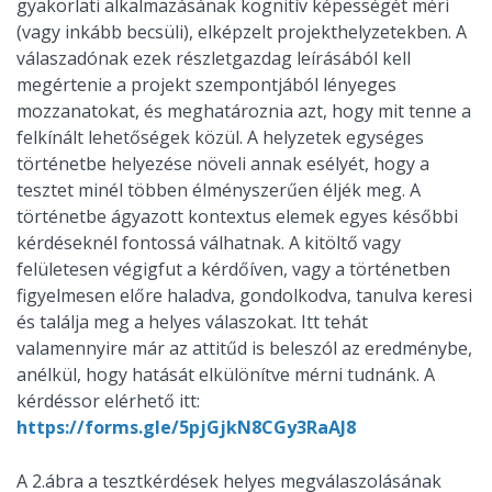
gyakorlati alkalmazásának kognitív képességét méri
(vagy inkább becsüli), elképzelt projekthelyzetekben. A
válaszadónak ezek részletgazdag leírásából kell
megértenie a projekt szempontjából lényeges
mozzanatokat, és meghatároznia azt, hogy mit tenne a
felkínált lehetőségek közül. A helyzetek egységes
történetbe helyezése növeli annak esélyét, hogy a
tesztet minél többen élményszerűen éljék meg. A
történetbe ágyazott kontextus elemek egyes későbbi
kérdéseknél fontossá válhatnak. A kitöltő vagy
felületesen végigfut a kérdőíven, vagy a történetben
figyelmesen előre haladva, gondolkodva, tanulva keresi
és találja meg a helyes válaszokat. Itt tehát
valamennyire már az attitűd is beleszól az eredménybe,
anélkül, hogy hatását elkülönítve mérni tudnánk. A
kérdéssor elérhető itt:
https://forms.gle/5pjGjkN8CGy3RaAJ8
A 2.ábra a tesztkérdések helyes megválaszolásának