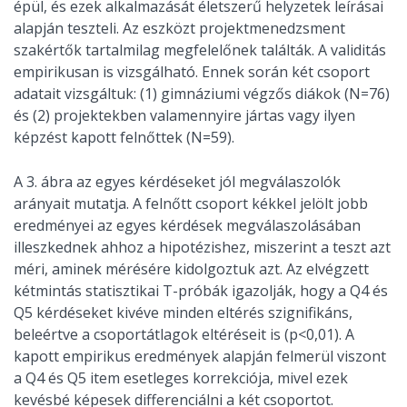
épül, és ezek alkalmazását életszerű helyzetek leírásai
alapján teszteli. Az eszközt projektmenedzsment
szakértők tartalmilag megfelelőnek találták. A validitás
empirikusan is vizsgálható. Ennek során két csoport
adatait vizsgáltuk: (1) gimnáziumi végzős diákok (N=76)
és (2) projektekben valamennyire jártas vagy ilyen
képzést kapott felnőttek (N=59).
A 3. ábra az egyes kérdéseket jól megválaszolók
arányait mutatja. A felnőtt csoport kékkel jelölt jobb
eredményei az egyes kérdések megválaszolásában
illeszkednek ahhoz a hipotézishez, miszerint a teszt azt
méri, aminek mérésére kidolgoztuk azt. Az elvégzett
kétmintás statisztikai T-próbák igazolják, hogy a Q4 és
Q5 kérdéseket kivéve minden eltérés szignifikáns,
beleértve a csoportátlagok eltéréseit is (p<0,01). A
kapott empirikus eredmények alapján felmerül viszont
a Q4 és Q5 item esetleges korrekciója, mivel ezek
kevésbé képesek differenciálni a két csoportot.