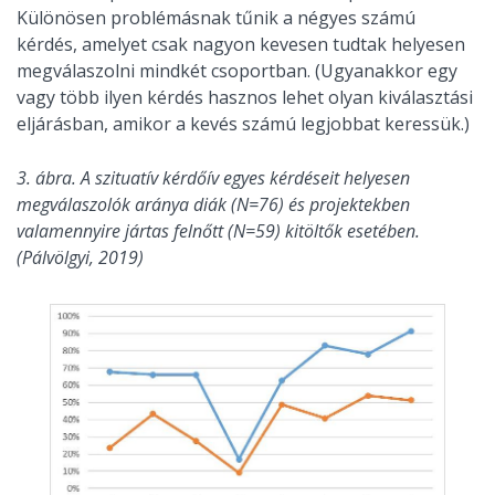
Különösen problémásnak tűnik a négyes számú
kérdés, amelyet csak nagyon kevesen tudtak helyesen
megválaszolni mindkét csoportban. (Ugyanakkor egy
vagy több ilyen kérdés hasznos lehet olyan kiválasztási
eljárásban, amikor a kevés számú legjobbat keressük.)
3. ábra. A szituatív kérdőív egyes kérdéseit helyesen
megválaszolók aránya diák (N=76) és projektekben
valamennyire jártas felnőtt (N=59) kitöltők esetében.
(Pálvölgyi, 2019)