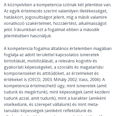
A köznyelvben a kompetencia szónak két jelentése van.
Az egyik értelmezés szerint valamilyen illetékességet,
hatáskört, jogosultságot jelent, míg a másik valamire
vonatkozó szakértelmet, hozzáértést, alkalmasságot
jelöl. Írásunkban ezt a fogalmat ebben a második
jelentésében használjuk.
A kompetencia fogalma általános értelemben magában
foglalja az adott területtel kapcsolatos ismeretek
birtoklását, mobilizálását, a releváns kognitív és
gyakorlati képességeket, a szociális és magatartási
komponenseket és attitűdöket, az érzelmeket és
értékeket is (OECD, 2003; Mihály 2002; Vass, 2006). A
kompetencia értelmezhető úgy, mint ismeretek (amit
tudunk és megértünk), mint képességek (amit kezdeni
tudunk azzal, amit tudunk), mint a karakter (amiként
viselkedünk, és szerepet vállalunk) és mint meta-
tanulási képességek (amiként reflektálunk és