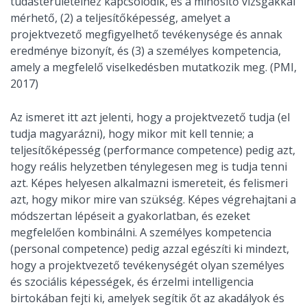
tudásterületeihez kapcsolódik, és a minősítő vizsgákkal
mérhető, (2) a teljesítőképesség, amelyet a
projektvezető megfigyelhető tevékenysége és annak
eredménye bizonyít, és (3) a személyes kompetencia,
amely a megfelelő viselkedésben mutatkozik meg. (PMI,
2017)
Az ismeret itt azt jelenti, hogy a projektvezető tudja (el
tudja magyarázni), hogy mikor mit kell tennie; a
teljesítőképesség (performance competence) pedig azt,
hogy reális helyzetben ténylegesen meg is tudja tenni
azt. Képes helyesen alkalmazni ismereteit, és felismeri
azt, hogy mikor mire van szükség. Képes végrehajtani a
módszertan lépéseit a gyakorlatban, és ezeket
megfelelően kombinálni. A személyes kompetencia
(personal competence) pedig azzal egészíti ki mindezt,
hogy a projektvezető tevékenységét olyan személyes
és szociális képességek, és érzelmi intelligencia
birtokában fejti ki, amelyek segítik őt az akadályok és