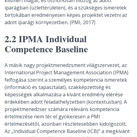
kiismeri magát, és otthonosan mozog az adott
iparágban (üzletterületen), és a szükséges ismeretek
birtokában eredményesen képes projektet vezetni az
adott iparági környezetben. (PMI, 2017)
2.2 IPMA Individual
Competence Baseline
A másik nagy projektmenedzsment világszervezet, az
International Project Management Association (IPMA)
felfogása szerint a személyes kompetencia ismeretek
(információ és tapasztalat), szakképzettség és
képességek alkalmazása a kívánt eredmény elérése
érdekében adott feladathelyzetben (kontextusban). A
projektmenedzser számára releváns kompetencia
értelmezése nem tér el gyökeresen a PMI
értelmezésétől, azonban részletesebben kidolgozott.
Az „Individual Competence Baseline (ICB)” a megkívánt