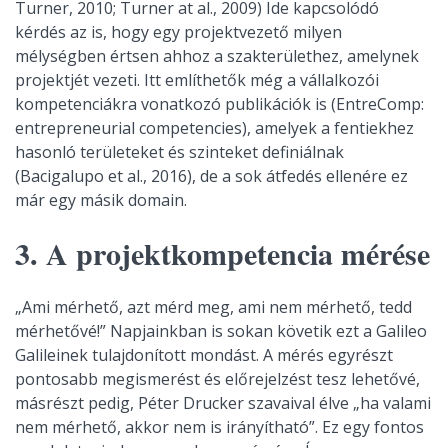
Turner, 2010; Turner at al., 2009) Ide kapcsolódó
kérdés az is, hogy egy projektvezető milyen
mélységben értsen ahhoz a szakterülethez, amelynek
projektjét vezeti. Itt említhetők még a vállalkozói
kompetenciákra vonatkozó publikációk is (EntreComp:
entrepreneurial competencies), amelyek a fentiekhez
hasonló területeket és szinteket definiálnak
(Bacigalupo et al., 2016), de a sok átfedés ellenére ez
már egy másik domain.
3. A projektkompetencia mérése
„Ami mérhető, azt mérd meg, ami nem mérhető, tedd
mérhetővé!” Napjainkban is sokan követik ezt a Galileo
Galileinek tulajdonított mondást. A mérés egyrészt
pontosabb megismerést és előrejelzést tesz lehetővé,
másrészt pedig, Péter Drucker szavaival élve „ha valami
nem mérhető, akkor nem is irányítható”. Ez egy fontos