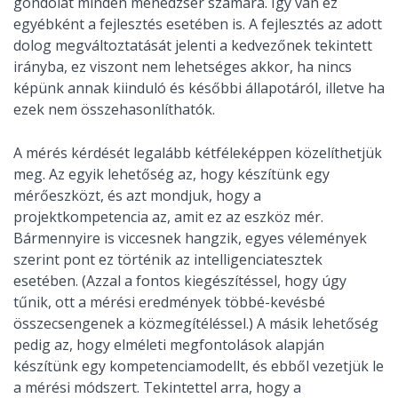
gondolat minden menedzser számára. Így van ez
egyébként a fejlesztés esetében is. A fejlesztés az adott
dolog megváltoztatását jelenti a kedvezőnek tekintett
irányba, ez viszont nem lehetséges akkor, ha nincs
képünk annak kiinduló és későbbi állapotáról, illetve ha
ezek nem összehasonlíthatók.
A mérés kérdését legalább kétféleképpen közelíthetjük
meg. Az egyik lehetőség az, hogy készítünk egy
mérőeszközt, és azt mondjuk, hogy a
projektkompetencia az, amit ez az eszköz mér.
Bármennyire is viccesnek hangzik, egyes vélemények
szerint pont ez történik az intelligenciatesztek
esetében. (Azzal a fontos kiegészítéssel, hogy úgy
tűnik, ott a mérési eredmények többé-kevésbé
összecsengenek a közmegítéléssel.) A másik lehetőség
pedig az, hogy elméleti megfontolások alapján
készítünk egy kompetenciamodellt, és ebből vezetjük le
a mérési módszert. Tekintettel arra, hogy a