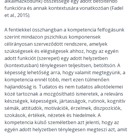
alkalmazkodunk) összessége egy adott betöltendő
funkcióra és annak kontextusára vonatkozóan (Fadel
et al., 2015).
A fentiekkel összhangban a kompetencia felfogásunk
szerint mindazon pszichikus komponensek
célirányosan szerveződött rendszere, amelyek
szükségesek és elégségesek ahhoz, hogy az egyén
adott funkciót (szerepet) egy adott helyzetben
(kontextusban) ténylegesen teljesítsen, betöltsön. A
képesség lehetőség arra, hogy valamit megtegyünk, a
kompetencia ennél több, mert ezen túlmenően
hajlandóság is. Tudatos és nem tudatos alkotóelemei
közé tartoznak a mozgósítható ismeretek, a releváns
készségek, képességek, jártasságok, rutinok, kognitív
sémák, attitüdök, motivációk, érzelmek, diszpozíciók,
szokások, értékek, nézetek és hiedelmek. A
kompetencia külső személetben azt jelenti, hogy az
egyén adott helyzetben ténylegesen megteszi azt, amit