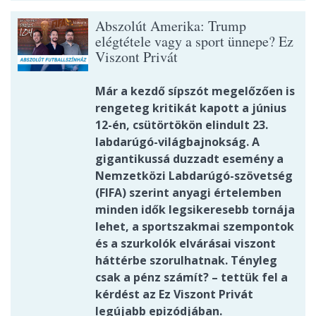
Abszolút Amerika: Trump
elégtétele vagy a sport ünnepe? Ez
Viszont Privát
Már a kezdő sípszót megelőzően is
rengeteg kritikát kapott a június
12-én, csütörtökön elindult 23.
labdarúgó-világbajnokság. A
gigantikussá duzzadt esemény a
Nemzetközi Labdarúgó-szövetség
(FIFA) szerint anyagi értelemben
minden idők legsikeresebb tornája
lehet, a sportszakmai szempontok
és a szurkolók elvárásai viszont
háttérbe szorulhatnak. Tényleg
csak a pénz számít? – tettük fel a
kérdést az Ez Viszont Privát
legújabb epizódjában.