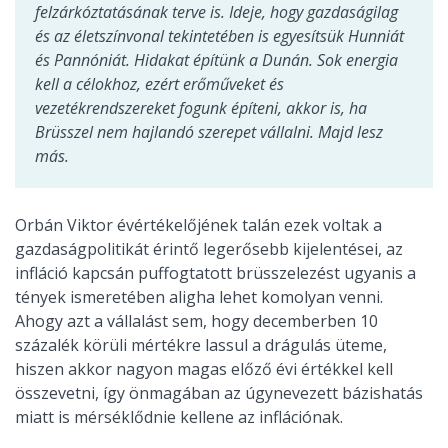
felzárkóztatásának terve is. Ideje, hogy gazdaságilag
és az életszínvonal tekintetében is egyesítsük Hunniát
és Pannóniát. Hidakat építünk a Dunán. Sok energia
kell a célokhoz, ezért erőműveket és
vezetékrendszereket fogunk építeni, akkor is, ha
Brüsszel nem hajlandó szerepet vállalni. Majd lesz
más.
Orbán Viktor évértékelőjének talán ezek voltak a
gazdaságpolitikát érintő legerősebb kijelentései, az
infláció kapcsán puffogtatott brüsszelezést ugyanis a
tények ismeretében aligha lehet komolyan venni.
Ahogy azt a vállalást sem, hogy decemberben 10
százalék körüli mértékre lassul a drágulás üteme,
hiszen akkor nagyon magas előző évi értékkel kell
összevetni, így önmagában az úgynevezett bázishatás
miatt is mérséklődnie kellene az inflációnak.