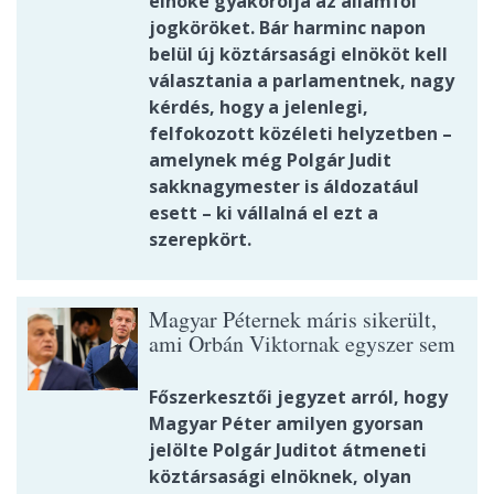
elnöke gyakorolja az államfői
jogköröket. Bár harminc napon
belül új köztársasági elnököt kell
választania a parlamentnek, nagy
kérdés, hogy a jelenlegi,
felfokozott közéleti helyzetben –
amelynek még Polgár Judit
sakknagymester is áldozatául
esett – ki vállalná el ezt a
szerepkört.
Magyar Péternek máris sikerült,
ami Orbán Viktornak egyszer sem
Főszerkesztői jegyzet arról, hogy
Magyar Péter amilyen gyorsan
jelölte Polgár Juditot átmeneti
köztársasági elnöknek, olyan