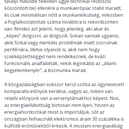
tavalyi második félévben ugye technikai recesszió
köszöntött be) ellenére a munkaerőpiac stabil maradt,
és csak minimálisan nőtt a munkanélküliség, miközben
a foglalkoztatottak száma továbbra is rekordszinten
van. Mindez azt jelenti, hogy jelenleg, aki akar és
„képes” dolgozni, az dolgozik. Sokan vannak ugyanis,
akik fizikai vagy mentális problémák miatt szorulnak
perifériára, illetve olyanok is, akik nem hogy
szakképzettséggel nem rendelkeznek, de kvázi
funkcionális analfabéták, nekik leginkább az „állami
kegyelemkenyér”, a közmunka marad.
A közgazdaságban sokszor kerül szóba az úgynevezett
komparatív előnyök kérdése, vagyis az, miben van
relatív előnyünk van a versenytársakhoz képest. Nos,
az energiaellátottság biztosan nem ilyen, hiszen az
energiahordozókat most is importáljuk, sőt az
országban felhasznált elektromos áram 30 százaléka is
külföldi erőművekből érkezik. A mostani energiaválság