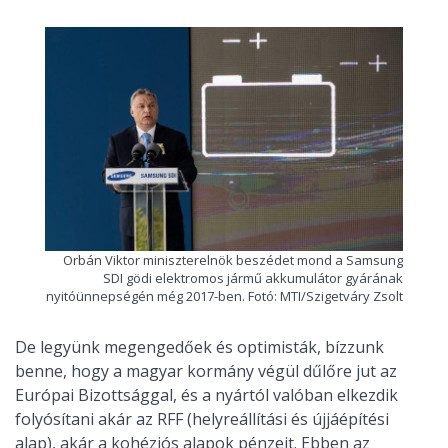
Orbán Viktor miniszterelnök beszédet mond a Samsung
SDI gödi elektromos jármű akkumulátor gyárának
nyitóünnepségén még 2017-ben. Fotó: MTI/Szigetváry Zsolt
De legyünk megengedőek és optimisták, bízzunk
benne, hogy a magyar kormány végül dűlőre jut az
Európai Bizottsággal, és a nyártól valóban elkezdik
folyósítani akár az RFF (helyreállítási és újjáépítési
alap), akár a kohéziós alapok pénzeit. Ebben az