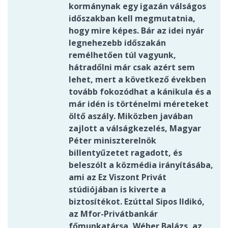
kormánynak egy igazán válságos
időszakban kell megmutatnia,
hogy mire képes. Bár az idei nyár
legnehezebb időszakán
remélhetően túl vagyunk,
hátradőlni már csak azért sem
lehet, mert a következő években
tovább fokozódhat a kánikula és a
már idén is történelmi méreteket
öltő aszály. Miközben javában
zajlott a válságkezelés, Magyar
Péter miniszterelnök
billentyűzetet ragadott, és
beleszólt a közmédia irányításába,
ami az Ez Viszont Privát
stúdiójában is kiverte a
biztosítékot. Ezúttal Sipos Ildikó,
az Mfor-Privátbankár
főmunkatársa, Wéber Balázs, az