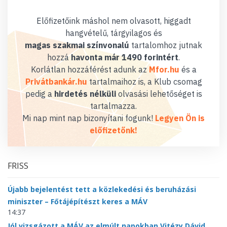
Előfizetőink máshol nem olvasott, higgadt
hangvételű, tárgyilagos és
magas szakmai színvonalú
tartalomhoz jutnak
hozzá
havonta már 1490 forintért
.
Korlátlan hozzáférést adunk az
Mfor.hu
és a
Privátbankár.hu
tartalmaihoz is, a Klub csomag
pedig a
hirdetés nélküli
olvasási lehetőséget is
tartalmazza.
Mi nap mint nap bizonyítani fogunk!
Legyen Ön is
előfizetőnk!
FRISS
Újabb bejelentést tett a közlekedési és beruházási
miniszter – Főtájépítészt keres a MÁV
14:37
Jól vizsgázott a MÁV az elmúlt napokban Vitézy Dávid