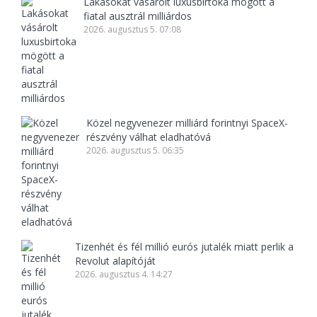
Lakásokat vásárolt luxusbirtoka mögött a
fiatal ausztrál milliárdos
2026. augusztus 5. 07:08
Közel negyvenezer milliárd forintnyi SpaceX-
részvény válhat eladhatóvá
2026. augusztus 5. 06:35
Tizenhét és fél millió eurós jutalék miatt perlik a
Revolut alapítóját
2026. augusztus 4. 14:27