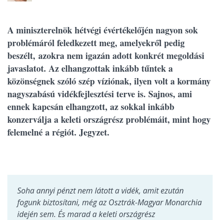
A miniszterelnök hétvégi évértékelőjén nagyon sok
problémáról feledkezett meg, amelyekről pedig
beszélt, azokra nem igazán adott konkrét megoldási
javaslatot. Az elhangzottak inkább tűntek a
közönségnek szóló szép víziónak, ilyen volt a kormány
nagyszabású vidékfejlesztési terve is. Sajnos, ami
ennek kapcsán elhangzott, az sokkal inkább
konzerválja a keleti országrész problémáit, mint hogy
felemelné a régiót. Jegyzet.
Soha annyi pénzt nem látott a vidék, amit ezután
fogunk biztosítani, még az Osztrák-Magyar Monarchia
idején sem. És marad a keleti országrész