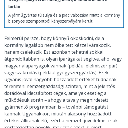
tortán
A járműgyártás túlsúlya és a piac változása miatt a kormány
bizonyos szempontból kényszerpályára került.
Felmerül persze, hogy könnyű okoskodni, de a
kormány legalább nem ölbe tett kézzel várakozik,
hanem cselekszik. Ezt azonban tehetné sokkal
átgondoltabban is, olyan iparágakat segítve, ahol vagy
magyar alapanyagok vannak (például élelmiszeripar),
vagy szaktudás (például gyógyszergyártás). Ezek
ugyanis jóval nagyobb hozzáadott értéket tudnának
teremteni nemzetgazdasági szinten, mint a jelentős
dotációval idecsábított cégek, amelyek esetleg a
működésük során – ahogy a tavaly meghirdetett
gyármentő programban is – további támogatást
kapnak. Ugyanakkor, miután alacsony hozzáadott
értéket állítanak elő, ezért a nemzeti jövedelmet csak
korlátozottan növelik, már csak azért is, mert