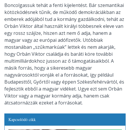
Boncolgassuk tehát a fenti kijelentést. Bár szemantikai
kötözködésnek tűnik, de működő demokráciákban az
emberek adójából tud a kormány gazdálkodni, tehát az
Orbán Viktor által használt királyi többesnek eleve van
egy rossz szájíze, hiszen azt nem ő adja, hanem a
magyar vagy az európai adófizetők. Utóbbiak
mostanában „szűkmarkúak” lettek és nem akarják,
hogy Orbán Viktor családja és baráti köre további
multimilliárdokhoz jusson az ő támogatásaikból. A
másik forrás, hogy a sikeresebb magyar
nagyvárosoktól vonják el a forrásokat, így például
Budapesttől, Győrtől vagy éppen Székesfehérvártól, és
fejlesztik ebből a magyar vidéket. Ugye ezt sem Orbán
Viktor vagy a magyar kormány adja, hanem csak
átcsatornázzák ezeket a forrásokat.
Kapcsolódó cikk