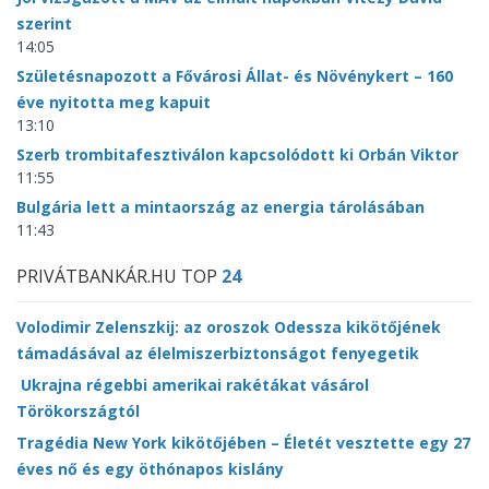
szerint
14:05
Születésnapozott a Fővárosi Állat- és Növénykert – 160
éve nyitotta meg kapuit
13:10
Szerb trombitafesztiválon kapcsolódott ki Orbán Viktor
11:55
Bulgária lett a mintaország az energia tárolásában
11:43
PRIVÁTBANKÁR.HU TOP
24
Volodimir Zelenszkij: az oroszok Odessza kikötőjének
támadásával az élelmiszerbiztonságot fenyegetik
Ukrajna régebbi amerikai rakétákat vásárol
Törökországtól
Tragédia New York kikötőjében – Életét vesztette egy 27
éves nő és egy öthónapos kislány