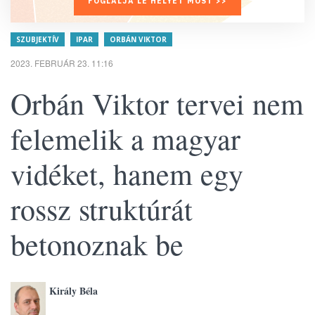
FOGLALJA LE HELYÉT MOST >>
SZUBJEKTÍV
IPAR
ORBÁN VIKTOR
2023. FEBRUÁR 23. 11:16
Orbán Viktor tervei nem
felemelik a magyar
vidéket, hanem egy
rossz struktúrát
betonoznak be
Király Béla