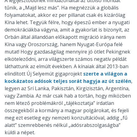
A legijesztőbbnek mindazonáltal az utolsó mondat
tűnik, a „Majd lesz más”. Ha megnézzük a globális
folyamatokat, akkor ez per pillanat csak és kizárólag
Kína lehet. Tegyük félre, hogy épeszű ember a nyugati
demokráciákba vágyna, amit a gyakorlat is bizonyít, az
Orbán által állandóan előkapott migráció iránya nem
Kína vagy Oroszország, hanem Nyugat-Európa felé
mutat! Hogy gazdaságilag mennyire jó ötlet Pekingnek
elköteleződni, arra világszerte számos negatív példát
láthattunk az elmúlt években. A kínaiak által 2013-ban
elindított Új Selyemút gigaprojekt
szerte a világon a
kockázatos adósok teljes sorát hagyja az út szélén
,
legyen az Srí Lanka, Pakisztán, Kirgizisztán, Argentína,
vagy Zambia. Az már csak hab a tortán, hogy miközben
nem létező problémákról „tájékoztatja” irdatlan
összegekből a kormány a magyar polgárokat, és fejeli
meg ezt esetleg egy nemzeti konzultációval, addig „fű
alatt” szemrebbenés nélkül „adósrabszolgaságba”
küldi a népet.