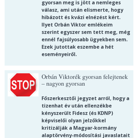
gyorsan meg is jött a nemleges
válasz, ami után elismerte, hogy
hibázott és kvázi elnézést kért.
Ilyet Orbán Viktor emlékeim
szerint egyszer sem tett meg, még
ennél fajsúlyosabb ügyekben sem.
Ezek jutottak eszembe a hét
eseményeiről.
Orbán Viktorék gyorsan felejtenek
– nagyon gyorsan
Főszerkesztői jegyzet arról, hogy a
tizenhat év után ellenzékbe
kényszerült Fidesz (és KDNP)
képviselői olyan jelzőkkel
kritizálják a Magyar-kormány
alaptörvény-módosítási javaslatait