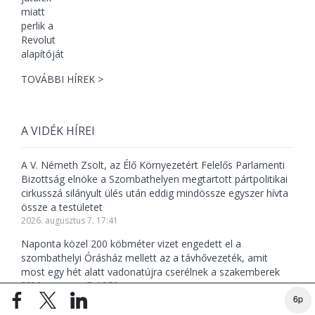
TOVÁBBI HÍREK >
A VIDÉK HÍREI
A V. Németh Zsolt, az Élő Környezetért Felelős Parlamenti
Bizottság elnöke a Szombathelyen megtartott pártpolitikai
cirkusszá silányult ülés után eddig mindössze egyszer hívta
össze a testületet
2026. augusztus 7. 17:41
Naponta közel 200 köbméter vizet engedett el a
szombathelyi Órásház mellett az a távhővezeték, amit
most egy hét alatt vadonatújra cserélnek a szakemberek
2026. augusztus 7. 16:58
6p
Régióvezető lett a TISZÁ-nál az exjobbikos Szalai Bálint