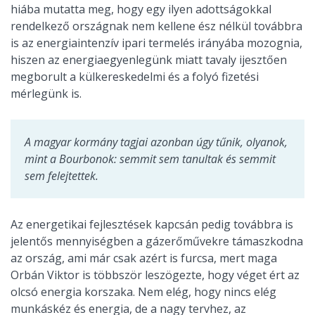
hiába mutatta meg, hogy egy ilyen adottságokkal
rendelkező országnak nem kellene ész nélkül továbbra
is az energiaintenzív ipari termelés irányába mozognia,
hiszen az energiaegyenlegünk miatt tavaly ijesztően
megborult a külkereskedelmi és a folyó fizetési
mérlegünk is.
A magyar kormány tagjai azonban úgy tűnik, olyanok,
mint a Bourbonok: semmit sem tanultak és semmit
sem felejtettek.
Az energetikai fejlesztések kapcsán pedig továbbra is
jelentős mennyiségben a gázerőművekre támaszkodna
az ország, ami már csak azért is furcsa, mert maga
Orbán Viktor is többször leszögezte, hogy véget ért az
olcsó energia korszaka. Nem elég, hogy nincs elég
munkáskéz és energia, de a nagy tervhez, az