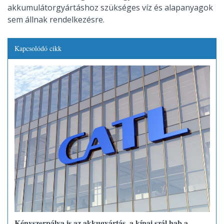
akkumulátorgyártáshoz szükséges víz és alapanyagok
sem állnak rendelkezésre.
Kapcsolódó cikk
Kényszerpálya is az akkugyártás, a kínai szál hab a