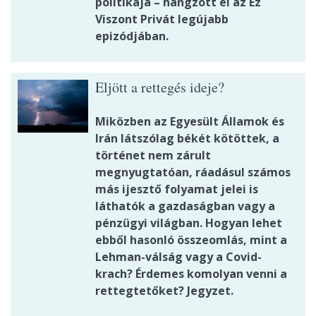
politikája – hangzott el az Ez
Viszont Privát legújabb
epizódjában.
Eljött a rettegés ideje?
Miközben az Egyesült Államok és
Irán látszólag békét kötöttek, a
történet nem zárult
megnyugtatóan, ráadásul számos
más ijesztő folyamat jelei is
láthatók a gazdaságban vagy a
pénzügyi világban. Hogyan lehet
ebből hasonló összeomlás, mint a
Lehman-válság vagy a Covid-
krach? Érdemes komolyan venni a
rettegtetőket? Jegyzet.