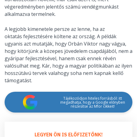
végeredményben jelentős számú vendégmunkást
alkalmazva termelnek.
A legjobb kimenetele persze az lenne, ha az
oktatás fejlesztésére költene az ország. A példák
ugyanis azt mutatják, hogy Orbán Viktor nagy vágya,
hogy kitörjünk a közepes jövedelem csapdájából, nem a
gyáripar fejlesztésével, hanem csak ennek révén
valósulhat meg. Kár, hogy a magyar politikában az ilyen
hosszútávú tervek valahogy soha nem kapnak kellő
támogatást.
Tájékozódjon hiteles forrásból: itt
megadhatja, hogy a Google előnyben
részesítse az Mfor cikkeit!
LEGYEN ÖN IS ELŐFIZETŐNK!