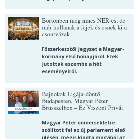
Börtönben még nincs NER-es, de
már hullanak a fejek és esnek ki a
csontvázak
Főszerkesztői jegyzet a Magyar-
kormány első hónapjáról. Ezek
jutottak eszembe a hét
eseményeiről.
Bajnokok Ligája-döntő
Budapesten, Magyar Péter
Brüsszelben – Ez Viszont Privát
Magyar Péter önmérsékletre
szólított fel az új parlament első
ülésén, mégis kiadta magából az