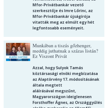
Mfor-Privátbankár vezető
szerkesztője és Imre Lőrinc, az
Mfor-Privátbankár újságírója
vitatták meg az elmúlt egy hét
legfontosabb eseményeit.
Munkában a tiszás gőzhenger,
meddig juthatnak a százas listán?
Ez Viszont Privát
Azzal, hogy Sulyok Tamás
köztársasági elnöki megbízatása
az Alaptörvény 17. módosításának
általa megtett
aláírásával megszűnt,
Magyarországon ideiglenesen
Forsthoffer Ágnes, az Országgyűlés