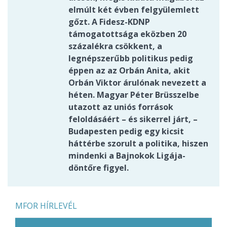
elmúlt két évben felgyülemlett
gőzt. A Fidesz-KDNP
támogatottsága eközben 20
százalékra csökkent, a
legnépszerűbb politikus pedig
éppen az az Orbán Anita, akit
Orbán Viktor árulónak nevezett a
héten. Magyar Péter Brüsszelbe
utazott az uniós források
feloldásáért – és sikerrel járt, –
Budapesten pedig egy kicsit
háttérbe szorult a politika, hiszen
mindenki a Bajnokok Ligája-
döntőre figyel.
MFOR HÍRLEVÉL