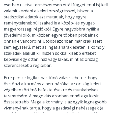
esetben (illetve természetesen ettől függetlenül is) kell
valamit kezdeni a keleti országrésszel, hiszen a
statisztikai adatok azt mutatják, hogy egyre
reménytelenebbül szakad le a közép- és nyugat-
magyarországi régióktól. Egyre nagyobbra nyílik a
jövedelmi olló, miközben egyre többen próbálnak
onnan elvándorolni. Utóbbi azonban már csak azért
sem egyszerű, mert az ingatlanárak esetén is komoly
szakadék alakult ki, hiszen sokkal kisebb értéket
képvisel egy ottani ház vagy lakás, mint az ország
szerencsésebb régióiban.
Erre persze logikusnak tűnő válasz lehetne, hogy
ösztönzi a kormány a beruházókat az ország keleti
végeiben történő befektetésekre és munkahelyek
teremtésére. A megoldás azonban ennél egy kicsit
összetettebb. Maga a kormány is az egyik legnagyobb
vívmányának tartja, hogy a gazdasági nehézségek (a