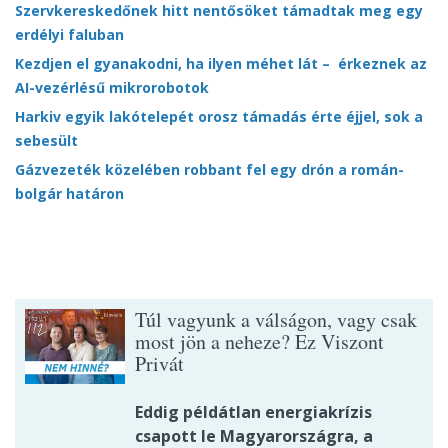
Szervkereskedőnek hitt nentősöket támadtak meg egy
erdélyi faluban
Kezdjen el gyanakodni, ha ilyen méhet lát – érkeznek az
AI-vezérlésű mikrorobotok
Harkiv egyik lakótelepét orosz támadás érte éjjel, sok a
sebesült
Gázvezeték közelében robbant fel egy drón a román-
bolgár határon
Túl vagyunk a válságon, vagy csak
most jön a neheze? Ez Viszont
Privát
Eddig példátlan energiakrízis
csapott le Magyarországra, a