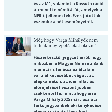
és az M1, valamint a Kossuth rádió
átmeneti elnémítását, amelyek a
NER-t jellemezték. Ezek jutottak
eszembe a hét eseményeiről.
Még hogy Varga Mihályék nem
tudnak meglepetéseket okozni!
Főszerkesztői jegyzet arról, hogy
miközben a Magyar Nemzeti Bank
monetáris tanácsa az általam
vártnál kevesebbet vágott az
alapkamaton, az idei inflációs
előrejelzését viszont jobban
csökkentette, mint ahogy arra
Varga Mihály 2025 márciusa óta
tartó jegybankelnöki ténykedése
alapján számítottam. Ezek