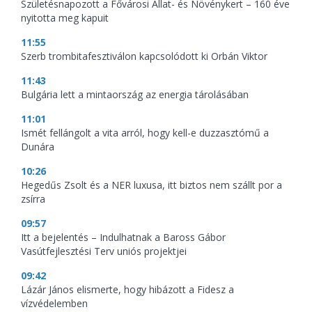
Születésnapozott a Fővárosi Állat- és Növénykert – 160 éve
nyitotta meg kapuit
11:55
Szerb trombitafesztiválon kapcsolódott ki Orbán Viktor
11:43
Bulgária lett a mintaország az energia tárolásában
11:01
Ismét fellángolt a vita arról, hogy kell-e duzzasztómű a
Dunára
10:26
Hegedűs Zsolt és a NER luxusa, itt biztos nem szállt por a
zsírra
09:57
Itt a bejelentés – Indulhatnak a Baross Gábor
Vasútfejlesztési Terv uniós projektjei
09:42
Lázár János elismerte, hogy hibázott a Fidesz a
vízvédelemben