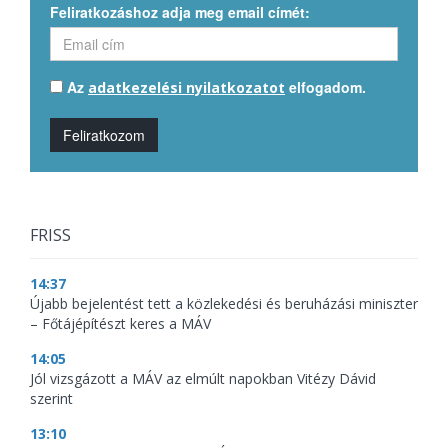
Feliratkozáshoz adja meg email címét:
Az
elfogadom.
adatkezelési nyilatkozatot
Feliratkozom
FRISS
14:37
Újabb bejelentést tett a közlekedési és beruházási miniszter
– Főtájépítészt keres a MÁV
14:05
Jól vizsgázott a MÁV az elmúlt napokban Vitézy Dávid
szerint
13:10