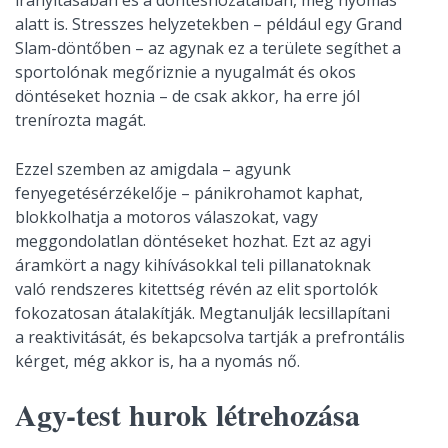
alatt is. Stresszes helyzetekben – például egy Grand
Slam-döntőben – az agynak ez a területe segíthet a
sportolónak megőriznie a nyugalmát és okos
döntéseket hoznia – de csak akkor, ha erre jól
trenírozta magát.
Ezzel szemben az amigdala – agyunk
fenyegetésérzékelője – pánikrohamot kaphat,
blokkolhatja a motoros válaszokat, vagy
meggondolatlan döntéseket hozhat. Ezt az agyi
áramkört a nagy kihívásokkal teli pillanatoknak
való rendszeres kitettség révén az elit sportolók
fokozatosan átalakítják. Megtanulják lecsillapítani
a reaktivitását, és bekapcsolva tartják a prefrontális
kérget, még akkor is, ha a nyomás nő.
Agy-test hurok létrehozása