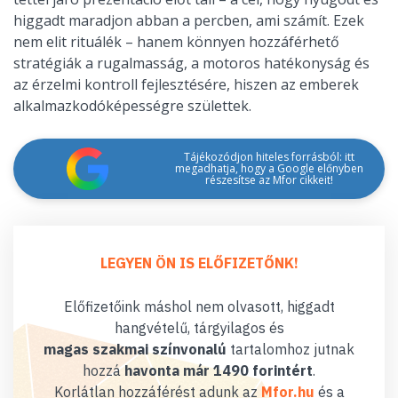
higgadt maradjon abban a percben, ami számít. Ezek
nem elit rituálék – hanem könnyen hozzáférhető
stratégiák a rugalmasság, a motoros hatékonyság és
az érzelmi kontroll fejlesztésére, hiszen az emberek
alkalmazkodóképességre születtek.
Tájékozódjon hiteles forrásból: itt
megadhatja, hogy a Google előnyben
részesítse az Mfor cikkeit!
LEGYEN ÖN IS ELŐFIZETŐNK!
Előfizetőink máshol nem olvasott, higgadt
hangvételű, tárgyilagos és
magas szakmai színvonalú
tartalomhoz jutnak
hozzá
havonta már 1490 forintért
.
Korlátlan hozzáférést adunk az
Mfor.hu
és a