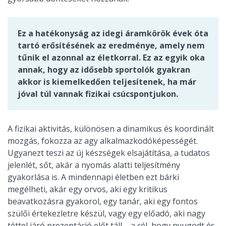
Ez a hatékonyság az idegi áramkörök évek óta
tartó erősítésének az eredménye, amely nem
tűnik el azonnal az életkorral. Ez az egyik oka
annak, hogy az idősebb sportolók gyakran
akkor is kiemelkedően teljesítenek, ha már
jóval túl vannak fizikai csúcspontjukon.
A fizikai aktivitás, különösen a dinamikus és koordinált
mozgás, fokozza az agy alkalmazkodóképességét.
Ugyanezt teszi az új készségek elsajátítása, a tudatos
jelenlét, sőt, akár a nyomás alatti teljesítmény
gyakorlása is. A mindennapi életben ezt bárki
megélheti, akár egy orvos, aki egy kritikus
beavatkozásra gyakorol, egy tanár, aki egy fontos
szülői értekezletre készül, vagy egy előadó, aki nagy
téttel járó prezentáció előt táll – a cél, hogy nyugodt és