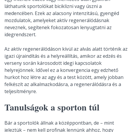
láthatunk sportolókat biciklizni vagy úszni a
medencében. Ezek az alacsony intenzitású, gyengéd
mozdulatok, amelyeket aktív regenerálódásnak
neveznek, segítenek fokozatosan lenyugtatni az
idegrendszert.
Az aktív regenerálódáson kívül az alvás alatt történik az
igazi újraindítás és a helyreállítás, amikor az edzés és
verseny során károsodott idegi kapcsolatok
helyrejönnek. Idővel ez a konvergencia egy edzhető
hurkot hoz létre az agy és a test között, amely jobban
felkészít az alkalmazkodásra, a regenerálódásra és a
teljesítményre.
Tanulságok a sporton túl
Bár a sportolók állnak a középpontban, de – mint
jeleztük – nem kell profinak lennünk ahhoz, hogy