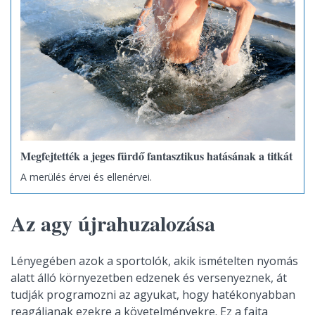
Megfejtették a jeges fürdő fantasztikus hatásának a titkát
A merülés érvei és ellenérvei.
Az agy újrahuzalozása
Lényegében azok a sportolók, akik ismételten nyomás
alatt álló környezetben edzenek és versenyeznek, át
tudják programozni az agyukat, hogy hatékonyabban
reagáljanak ezekre a követelményekre. Ez a fajta