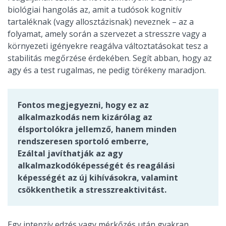
biológiai hangolás az, amit a tudósok kognitív
tartaléknak (vagy allosztázisnak) neveznek – az a
folyamat, amely során a szervezet a stresszre vagy a
környezeti igényekre reagálva változtatásokat tesz a
stabilitás megőrzése érdekében. Segít abban, hogy az
agy és a test rugalmas, ne pedig törékeny maradjon.
Fontos megjegyezni, hogy ez az
alkalmazkodás nem kizárólag az
élsportolókra jellemző, hanem minden
rendszeresen sportoló emberre,
Ezáltal javíthatják az agy
alkalmazkodóképességét és reagálási
képességét az új kihívásokra, valamint
csökkenthetik a stresszreaktivitást.
Egy intenzív edzés vagy mérkőzés után gyakran