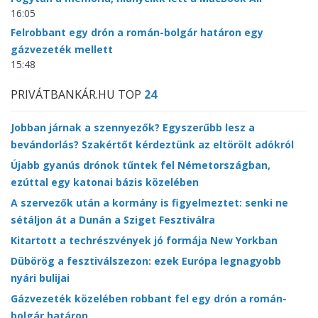
16:05
Felrobbant egy drón a román-bolgár határon egy
gázvezeték mellett
15:48
PRIVÁTBANKÁR.HU TOP
24
Jobban járnak a szennyezők? Egyszerűbb lesz a
bevándorlás? Szakértőt kérdeztünk az eltörölt adókról
Újabb gyanús drónok tűntek fel Németországban,
ezúttal egy katonai bázis közelében
A szervezők után a kormány is figyelmeztet: senki ne
sétáljon át a Dunán a Sziget Fesztiválra
Kitartott a techrészvények jó formája New Yorkban
Dübörög a fesztiválszezon: ezek Európa legnagyobb
nyári bulijai
Gázvezeték közelében robbant fel egy drón a román-
bolgár határon