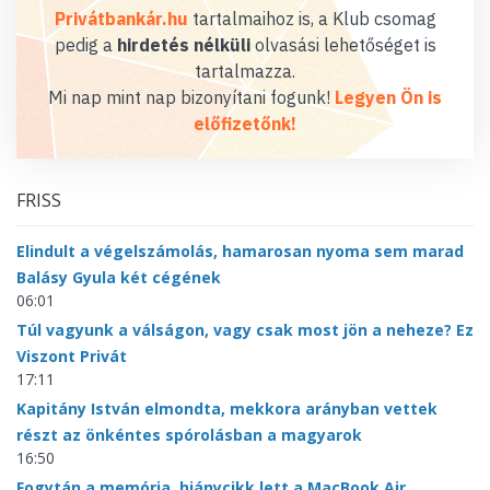
Privátbankár.hu
tartalmaihoz is, a Klub csomag
pedig a
hirdetés nélküli
olvasási lehetőséget is
tartalmazza.
Mi nap mint nap bizonyítani fogunk!
Legyen Ön is
előfizetőnk!
FRISS
Elindult a végelszámolás, hamarosan nyoma sem marad
Balásy Gyula két cégének
06:01
Túl vagyunk a válságon, vagy csak most jön a neheze? Ez
Viszont Privát
17:11
Kapitány István elmondta, mekkora arányban vettek
részt az önkéntes spórolásban a magyarok
16:50
Fogytán a memória, hiánycikk lett a MacBook Air