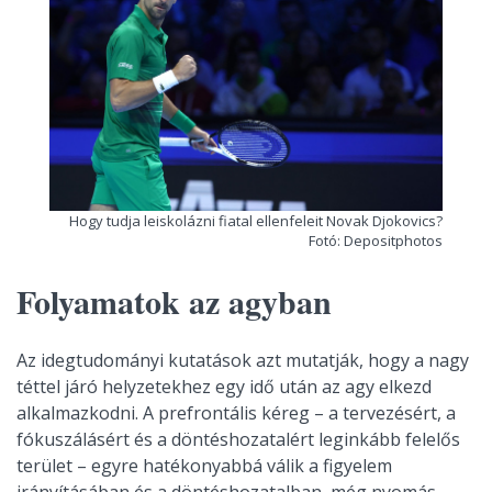
Hogy tudja leiskolázni fiatal ellenfeleit Novak Djokovics?
Fotó: Depositphotos
Folyamatok az agyban
Az idegtudományi kutatások azt mutatják, hogy a nagy
téttel járó helyzetekhez egy idő után az agy elkezd
alkalmazkodni. A prefrontális kéreg – a tervezésért, a
fókuszálásért és a döntéshozatalért leginkább felelős
terület – egyre hatékonyabbá válik a figyelem
irányításában és a döntéshozatalban, még nyomás