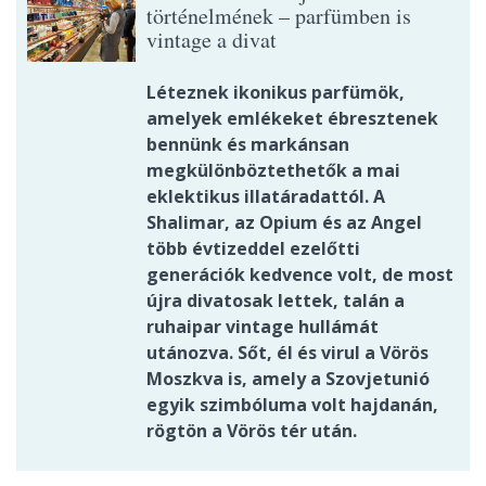
történelmének – parfümben is
vintage a divat
Léteznek ikonikus parfümök,
amelyek emlékeket ébresztenek
bennünk és markánsan
megkülönböztethetők a mai
eklektikus illatáradattól. A
Shalimar, az Opium és az Angel
több évtizeddel ezelőtti
generációk kedvence volt, de most
újra divatosak lettek, talán a
ruhaipar vintage hullámát
utánozva. Sőt, él és virul a Vörös
Moszkva is, amely a Szovjetunió
egyik szimbóluma volt hajdanán,
rögtön a Vörös tér után.