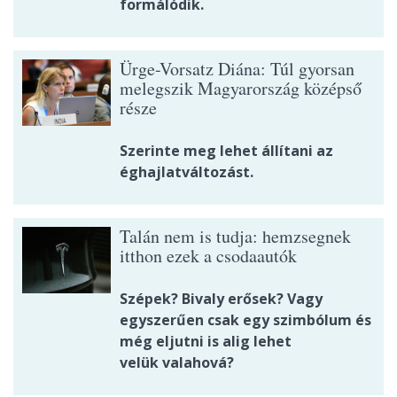
formálódik.
Ürge-Vorsatz Diána: Túl gyorsan
melegszik Magyarország középső
része
Szerinte meg lehet állítani az
éghajlatváltozást.
Talán nem is tudja: hemzsegnek
itthon ezek a csodaautók
Szépek? Bivaly erősek? Vagy
egyszerűen csak egy szimbólum és
még eljutni is alig lehet
velük valahová?