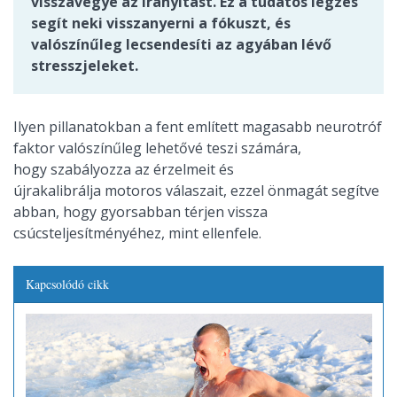
visszavegye az irányítást. Ez a tudatos légzés
segít neki visszanyerni a fókuszt, és
valószínűleg lecsendesíti az agyában lévő
stresszjeleket.
Ilyen pillanatokban a fent említett magasabb neurotróf
faktor valószínűleg lehetővé teszi számára,
hogy szabályozza az érzelmeit és
újrakalibrálja motoros válaszait, ezzel önmagát segítve
abban, hogy gyorsabban térjen vissza
csúcsteljesítményéhez, mint ellenfele.
Kapcsolódó cikk