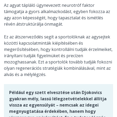
Az agyat tápláló úgynevezett neurotróf faktor
támogatja a gyors alkalmazkodást, egyben fokozza az
agy azon képességét, hogy tapasztalat és ismétlés
révén átstruktúrálja önmagát.
Ez az átszerveződés segít a sportolóknak az agysejtek
közötti kapcsolatminták kiépítésében és
megerősítésében, hogy kontrollálni tudják érzelmeiket,
irányítani tudják figyelmüket és precízen
mozoghassanak. Ezt a sportolók tovább tudják fokozni
olyan regenerációs stratégiák kombinálásával, mint az
alvás és a mélylégzés.
Például egy szett elvesztése után Djokovics
gyakran mély, lassú lélegzetvételekkel állítja
vissza az egyensúlyát – nemcsak az idegei
megnyugtatása érdekében, hanem hogy