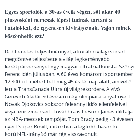
Egyes sportolók a 30-as éveik végén, sőt akár 40
pluszosként nemcsak lépést tudnak tartani a
fiatalokkal, de egyenesen kivirágoznak. Vajon minek
köszönhetik ezt?
Döbbenetes teljesítménnyel, a korábbi világcsúcsot
megdöntve teljesítette a világ legkeményebb
kerékpárversenyét egy magyar ultratriatlonista, Szőnyi
Ferenc idén júliusban. A 60 éves komáromi sportember
12 800 kilométert tett meg 45 és fél nap alatt, amivel ő
lett a TransCanada Ultra új világrekordere. A vívó
Gerevich Aladár 50 évesen még olimpiai aranyat nyert.
Novak Djokovics sokszor feleannyi idős ellenfeleivel
vívja teniszmeccseit. Továbbra is LeBron James diktálja
az NBA-meccsek tempóját. Tom Brady pedig 43 évesen
nyert Super Bowlt, miközben a legtöbb hasonló
korú NFL-irányító már rég visszavonult.