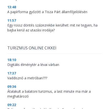
13:48
A papírforma győzött a Tisza Párt államfőjelölésén
11:57
Egy rossz döntés százezrekbe kerülhet: mit ne tegyen, ha
bajba kerül az utazási irodája?
TURIZMUS ONLINE CIKKEI
18:10
Digitális élménytér a lévai várban
17:37
Vaddisznó a metróban???
09:36
Átalakult a balatoni turizmus, a last minute ma már a
meghatározó
09:22