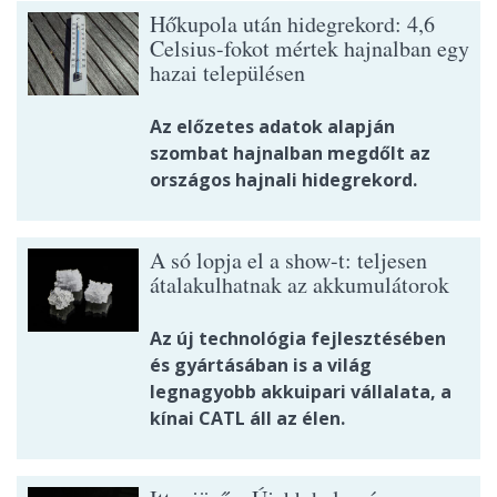
Hőkupola után hidegrekord: 4,6
Celsius-fokot mértek hajnalban egy
hazai településen
Az előzetes adatok alapján
szombat hajnalban megdőlt az
országos hajnali hidegrekord.
A só lopja el a show-t: teljesen
átalakulhatnak az akkumulátorok
Az új technológia fejlesztésében
és gyártásában is a világ
legnagyobb akkuipari vállalata, a
kínai CATL áll az élen.