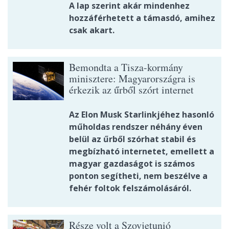
A lap szerint akár mindenhez
hozzáférhetett a támasdó, amihez
csak akart.
Bemondta a Tisza-kormány
minisztere: Magyarországra is
érkezik az űrből szórt internet
Az Elon Musk Starlinkjéhez hasonló
műholdas rendszer néhány éven
belül az űrből szórhat stabil és
megbízható internetet, emellett a
magyar gazdaságot is számos
ponton segítheti, nem beszélve a
fehér foltok felszámolásáról.
Része volt a Szovjetunió