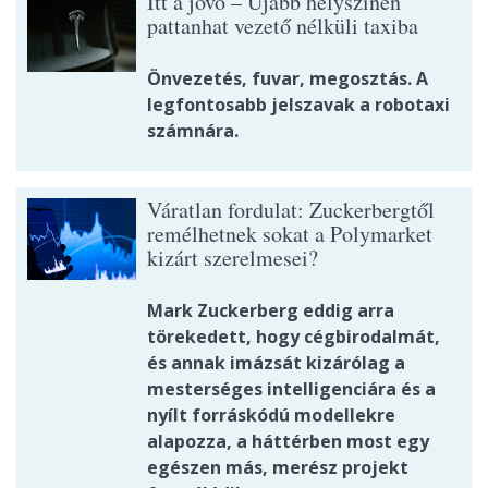
Itt a jövő – Újabb helyszínen
pattanhat vezető nélküli taxiba
Önvezetés, fuvar, megosztás. A
legfontosabb jelszavak a robotaxi
számnára.
Váratlan fordulat: Zuckerbergtől
remélhetnek sokat a Polymarket
kizárt szerelmesei?
Mark Zuckerberg eddig arra
törekedett, hogy cégbirodalmát,
és annak imázsát kizárólag a
mesterséges intelligenciára és a
nyílt forráskódú modellekre
alapozza, a háttérben most egy
egészen más, merész projekt