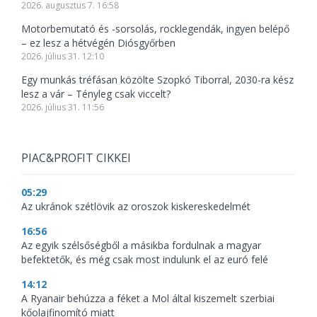
2026. augusztus 7. 16:58
Motorbemutató és -sorsolás, rocklegendák, ingyen belépő
– ez lesz a hétvégén Diósgyőrben
2026. július 31. 12:10
Egy munkás tréfásan közölte Szopkó Tiborral, 2030-ra kész
lesz a vár – Tényleg csak viccelt?
2026. július 31. 11:56
PIAC&PROFIT CIKKEI
05:29
Az ukránok szétlövik az oroszok kiskereskedelmét
16:56
Az egyik szélsőségből a másikba fordulnak a magyar
befektetők, és még csak most indulunk el az euró felé
14:12
A Ryanair behúzza a féket a Mol által kiszemelt szerbiai
kőolajfinomító miatt