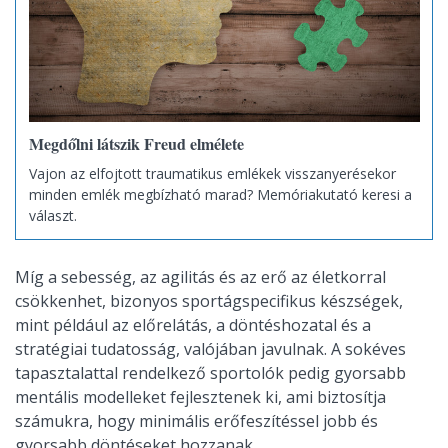
Megdőlni látszik Freud elmélete
Vajon az elfojtott traumatikus emlékek visszanyerésekor
minden emlék megbízható marad? Memóriakutató keresi a
választ.
Míg a sebesség, az agilitás és az erő az életkorral
csökkenhet, bizonyos sportágspecifikus készségek,
mint például az előrelátás, a döntéshozatal és a
stratégiai tudatosság, valójában javulnak. A sokéves
tapasztalattal rendelkező sportolók pedig gyorsabb
mentális modelleket fejlesztenek ki, ami biztosítja
számukra, hogy minimális erőfeszítéssel jobb és
gyorsabb döntéseket hozzanak.