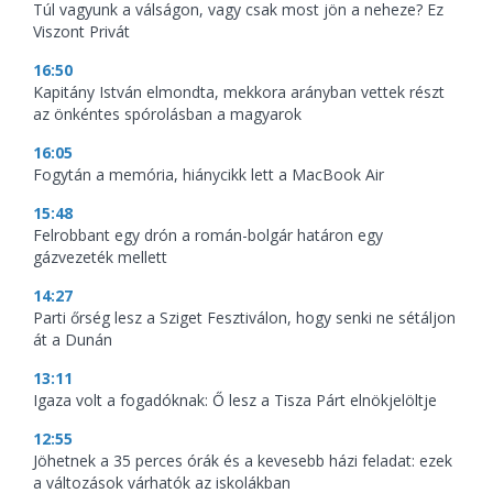
Túl vagyunk a válságon, vagy csak most jön a neheze? Ez
Viszont Privát
16:50
Kapitány István elmondta, mekkora arányban vettek részt
az önkéntes spórolásban a magyarok
16:05
Fogytán a memória, hiánycikk lett a MacBook Air
15:48
Felrobbant egy drón a román-bolgár határon egy
gázvezeték mellett
14:27
Parti őrség lesz a Sziget Fesztiválon, hogy senki ne sétáljon
át a Dunán
13:11
Igaza volt a fogadóknak: Ő lesz a Tisza Párt elnökjelöltje
12:55
Jöhetnek a 35 perces órák és a kevesebb házi feladat: ezek
a változások várhatók az iskolákban