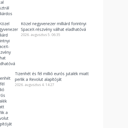
Közel negyvenezer milliárd forintnyi
SpaceX-részvény válhat eladhatóvá
2026. augusztus 5. 06:35
Tizenhét és fél millió eurós jutalék miatt
perlik a Revolut alapítóját
2026. augusztus 4. 14:27