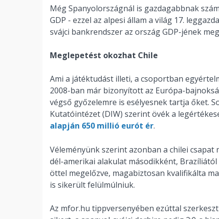
Még Spanyolországnál is gazdagabbnak számít S
GDP - ezzel az alpesi állam a világ 17. legga
svájci bankrendszer az ország GDP-jének megkö
Meglepetést okozhat Chile
Ami a játéktudást illeti, a csoportban egyérte
2008-ban már bizonyított az Európa-bajnoksá
végső győzelemre is esélyesnek tartja őket. 
Kutatóintézet (DIW) szerint övék a legértékes
alapján 650 millió eurót ér
.
Véleményünk szerint azonban a chilei csapat me
dél-amerikai alakulat másodikként, Brazíliátó
öttel megelőzve, magabiztosan kvalifikálta ma
is sikerült felülmúlniuk.
Az mfor.hu tippversenyében ezúttal szerkeszt