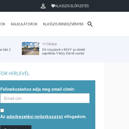
KLASSZIS ELŐFIZETÉS
TOK
KALKULÁTOROK
KLASSZIS RENDEZVÉNYEK
17 ÓRÁJA
z idei 2
Jól vizsgázott a MÁV az elmúlt
napokban Vitézy Dávid szerint
OR HÍRLEVÉL
Feliratkozáshoz adja meg email címét:
Az
elfogadom.
adatkezelési nyilatkozatot