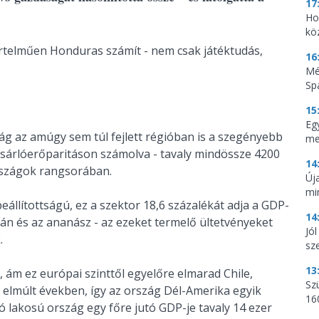
17
Ho
kö
telműen Honduras számít - nem csak játéktudás,
16
Mé
Sp
15
Egy
zág az amúgy sem túl fejlett régióban is a szegényebb
me
vásárlóerőparitáson számolva - tavaly mindössze 4200
14
 országok rangsorában.
Új
mi
lítottságú, ez a szektor 18,6 százalékát adja a GDP-
14
án és az ananász - az ezeket termelő ültetvényeket
Jó
.
sze
13
 ám ez európai szinttől egyelőre elmarad Chile,
Sz
elmúlt években, így az ország Dél-Amerika egyik
16
ió lakosú ország egy főre jutó GDP-je tavaly 14 ezer