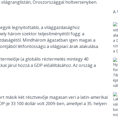
el a világranglistán, Oroszországgal holtversenyben.
A
 egyik legnyitottabb, a világgazdasághoz
ely három szektor teljesítményétől függ: a
gazdaságétól. Mindhárom ágazatban igen magas a
ntjából létfontosságú a világpiaci árak alakulása.
termelője (a globális réztermelés mintegy 40
kkal járul hozzá a GDP előállításához. Az ország a
rt másik két résztvevője magasan veri a latin-amerikai
P-je 33 100 dollár volt 2009-ben, amellyel a 35. helyen