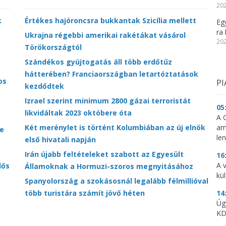
202
k
Értékes hajóroncsra bukkantak Szicília mellett
Eg
ra 
Ukrajna régebbi amerikai rakétákat vásárol
202
Törökországtól
Szándékos gyújtogatás áll több erdőtűz
hátterében? Franciaországban letartóztatások
os
PI
kezdődtek
Izrael szerint minimum 2800 gázai terroristát
05
likvidáltak 2023 októbere óta
A 
Két merénylet is történt Kolumbiában az új elnök
am
e
le
első hivatali napján
Irán újabb feltételeket szabott az Egyesült
16
A 
lős
Államoknak a Hormuzi-szoros megnyitásához
kü
Spanyolország a szokásosnál legalább félmillióval
több turistára számít jövő héten
14
Úg
KD