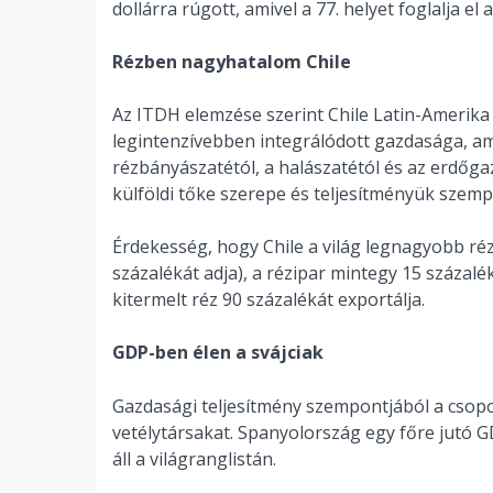
dollárra rúgott, amivel a 77. helyet foglalja 
Rézben nagyhatalom Chile
Az ITDH elemzése szerint Chile Latin-Amerika
legintenzívebben integrálódott gazdasága, am
rézbányászatétól, a halászatétól és az erdő
külföldi tőke szerepe és teljesítményük szempo
Érdekesség, hogy Chile a világ legnagyobb réz
százalékát adja), a rézipar mintegy 15 százalé
kitermelt réz 90 százalékát exportálja.
GDP-ben élen a svájciak
Gazdasági teljesítmény szempontjából a csopo
vetélytársakat. Spanyolország egy főre jutó GD
áll a világranglistán.