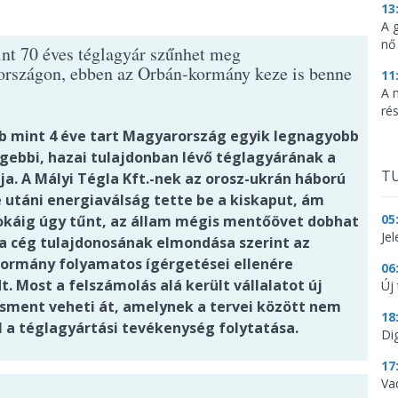
13
A 
nő
nt 70 éves téglagyár szűnhet meg
rszágon, ebben az Orbán-kormány keze is benne
11
A 
ré
b mint 4 éve tart Magyarország egyik legnagyobb
égebbi, hazai tulajdonban lévő téglagyárának a
TU
ja. A Mályi Tégla Kft.-nek az orosz-ukrán háború
e utáni energiaválság tette be a kiskaput, ám
05
okáig úgy tűnt, az állam mégis mentőövet dobhat
Je
z a cég tulajdonosának elmondása szerint az
ormány folyamatos ígérgetései ellenére
06
. Most a felszámolás alá került vállalatot új
Új 
ment veheti át, amelynek a tervei között nem
18
l a téglagyártási tevékenység folytatása.
Dig
17
Va