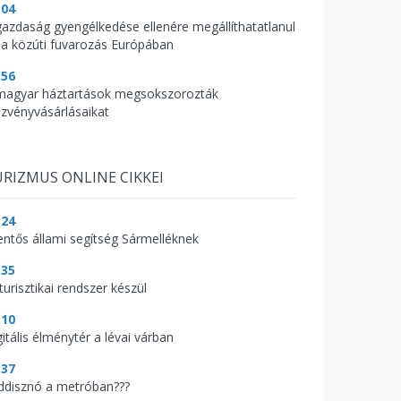
:04
gazdaság gyengélkedése ellenére megállíthatatlanul
 a közúti fuvarozás Európában
:56
magyar háztartások megsokszorozták
szvényvásárlásaikat
RIZMUS ONLINE CIKKEI
:24
lentős állami segítség Sármelléknek
:35
turisztikai rendszer készül
:10
itális élménytér a lévai várban
:37
ddisznó a metróban???