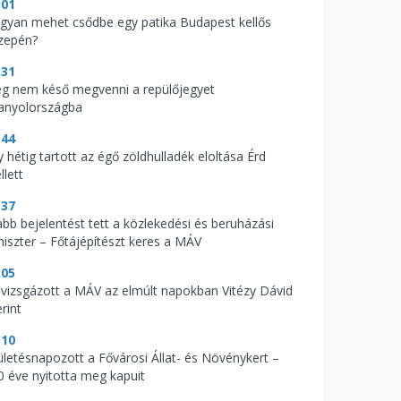
:01
gyan mehet csődbe egy patika Budapest kellős
zepén?
:31
g nem késő megvenni a repülőjegyet
anyolországba
:44
 hétig tartott az égő zöldhulladék eloltása Érd
llett
:37
abb bejelentést tett a közlekedési és beruházási
niszter – Főtájépítészt keres a MÁV
:05
l vizsgázott a MÁV az elmúlt napokban Vitézy Dávid
rint
:10
ületésnapozott a Fővárosi Állat- és Növénykert –
0 éve nyitotta meg kapuit