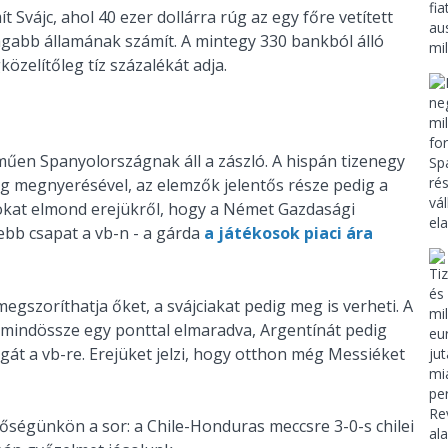
vájc, ahol 40 ezer dollárra rúg az egy főre vetített
zdagabb államának számít. A mintegy 330 bankból álló
zelítőleg tíz százalékát adja.
lműen Spanyolországnak áll a zászló. A hispán tizenegy
g megnyerésével, az elemzők jelentős része pedig a
Sokat elmond erejükről, hogy a Német Gazdasági
ebb csapat a vb-n - a gárda
a játékosok piaci ára
gszoríthatja őket, a svájciakat pedig meg is verheti. A
l mindössze egy ponttal elmaradva, Argentínát pedig
gát a vb-re. Erejüket jelzi, hogy otthon még Messiéket
őségünkön a sor: a Chile-Honduras meccsre 3-0-s chilei