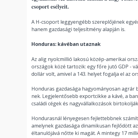
csoport esélyeit.
A H-csoport leggyengébb szereplőjének egyér
hanem gazdasági teljesítmény alapján is.
Honduras: kávéban utaznak
Az alig nyolcmillió lakosú közép-amerikai ors
országok közé tartozik: egy főre jutó GDP - 
dollár volt, amivel a 143. helyet fogalja el az
Honduras gazdasága hagyományosan agrár beál
nek. Legjelentősebb exportcikke a kávé, a ban
családi cégek és nagyvállalkozások birtokolják
Hondurasnál lényegesen fejlettebbnek számít,
amelynek gazdasága dinamikusan fejlődött az 
éltanulójává nőtte ki magát. A mintegy 17 mill