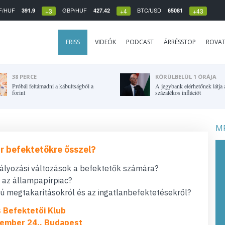
F/HUF
GBP/HUF
BTC/USD
391.9
427.42
65081
+3
+4
+43
FRISS
VIDEÓK
PODCAST
ÁRRÉSSTOP
ROVA
38 PERCE
KÖRÜLBELÜL 1 ÓRÁJA
Próbál feltámadni a kábultságból a
A jegybank elérhetőnek látja a
forint
százalékos inflációt
MF
r befektetőkre ősszel?
bályozási változások a befektetők számára?
t az állampapírpiac?
 megtakarításokról és az ingatlanbefektetésekről?
s Befektetői Klub
ember 24., Budapest