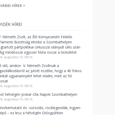
VÁBBI HÍREK >
VIDÉK HÍREI
V. Németh Zsolt, az Élő Környezetért Felelős
rlamenti Bizottság elnöke a Szombathelyen
tartott pártpolitikai cirkusszá silányult ülés után
dig mindössze egyszer hívta össze a testületet
6. augusztus 10. 06:16
lt idő, amikor V. Németh Zsoltnak a
zgazdálkodásról az jutott eszébe, hogy a 40 fokos
linkát ugyanannyiért lehet eladni, mint az 50
kosat
6. augusztus 10. 06:16
st hétvégén Joskar-Ola Napok Szombathelyen
6. augusztus 10. 06:16
torbemutató és -sorsolás, rocklegendák, ingyen
lépő – ez lesz a hétvégén Diósgyőrben