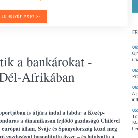
 LE HELYÉT MOST >>
FR
06
Új
ik a bankárokat -
un
06
 Dél-Afrikában
Pr
06
A 
inf
05
oportjában is útjára indul a labda: a Közép-
Tö
onduras a dinamikusan fejlődő gazdaságú Chilével
Ma
g európai állam, Svájc és Spanyolország küzd meg
be
ő gazdaságát hasonlította össze – és latolgatta a