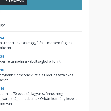
Feliratkozom
ISS
:54
ra ülésezik az Országgyűlés – ma sem fogunk
atkozni
:38
óbál feltámadni a kábultságból a forint
:18
jegybank elérhetőnek látja az idei 2 százalékos
lációt
:49
bb mint 70 éves téglagyár szűnhet meg
gyarországon, ebben az Orbán-kormány keze is
nne van