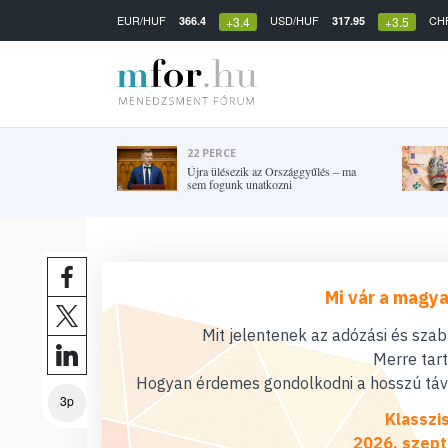
EUR/HUF
USD/HUF
CH
366.4
317.95
+3.4
+3.5
22 PERCE
Újra ülésezik az Országgyűlés – ma
sem fogunk unatkozni
Mi vár a magya
Mit jelentenek az adózási és sza
Merre tar
Hogyan érdemes gondolkodni a hosszú távú
3p
Klasszi
2026. szept