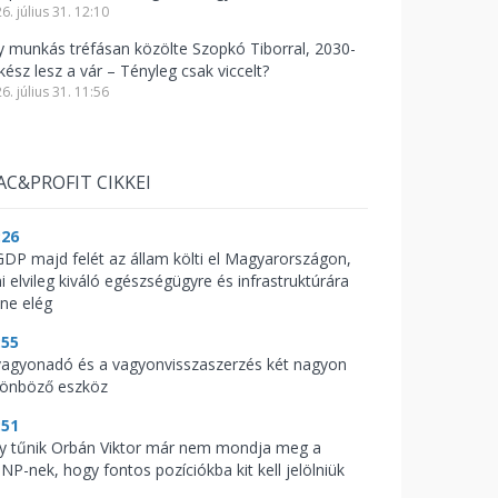
6. július 31. 12:10
y munkás tréfásan közölte Szopkó Tiborral, 2030-
kész lesz a vár – Tényleg csak viccelt?
6. július 31. 11:56
AC&PROFIT CIKKEI
:26
GDP majd felét az állam költi el Magyarországon,
i elvileg kiváló egészségügyre és infrastruktúrára
nne elég
:55
vagyonadó és a vagyonvisszaszerzés két nagyon
lönböző eszköz
:51
y tűnik Orbán Viktor már nem mondja meg a
NP-nek, hogy fontos pozíciókba kit kell jelölniük