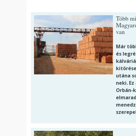
Több mi
Magyaro
van
Már töb
és legr
kálváriá
kitörés
utána s
neki. E
Orbán-k
elmaradt
menedzs
szerepe