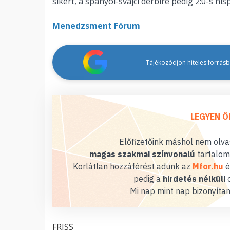
sikert, a spanyol-svájci derbire pedig 2:0-s hi
Menedzsment Fórum
Tájékozódjon hiteles forrásbó
LEGYEN Ö
Előfizetőink máshol nem olvas
magas szakmai színvonalú
tartalom
Korlátlan hozzáférést adunk az
Mfor.hu
é
pedig a
hirdetés nélküli
o
Mi nap mint nap bizonyítan
FRISS