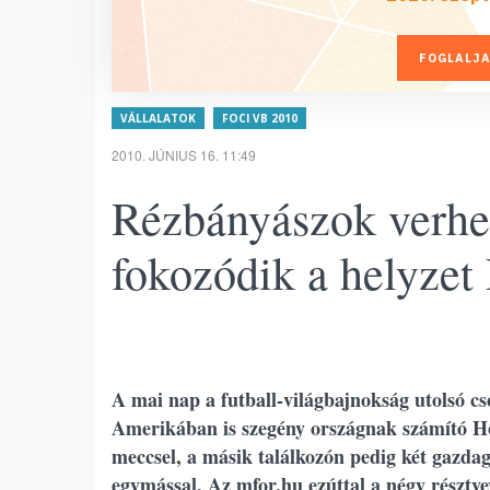
FOGLALJA
VÁLLALATOK
FOCI VB 2010
2010. JÚNIUS 16. 11:49
Rézbányászok verhet
fokozódik a helyzet
A mai nap a futball-világbajnokság utolsó cs
Amerikában is szegény országnak számító H
meccsel, a másik találkozón pedig két gazda
egymással. Az mfor.hu ezúttal a négy résztvev