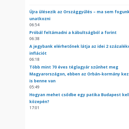
Újra ülésezik az Országgyűlés – ma sem fogun
unatkozni
06:54
Próbál feltámadni a kábultságból a forint
06:38
A jegybank elérhetőnek látja az idei 2 százalék
inflációt
06:18
Több mint 70 éves téglagyár szűnhet meg
Magyarországon, ebben az Orbán-kormány kez
is benne van
05:49
Hogyan mehet csődbe egy patika Budapest kel
közepén?
17:01