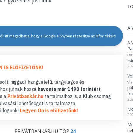
spán győzelmet jósolunk.
TO
A 
l: itt megadhatja, hogy a Google előnyben részesítse az Mfor cikkeit!
A 
Pa
meg
ed
202
N IS ELŐFIZETŐNK!
Vo
ott, higgadt hangvételű, tárgyilagos és
ví
pá
hoz jutnak hozzá
havonta már 1490 forintért
.
fo
s a
Privátbankár.hu
tartalmaihoz is, a Klub csomag
202
lvasási lehetőséget is tartalmazza.
Mo
i fogunk!
Legyen Ön is előfizetőnk!
202
Mo
be
PRIVÁTBANKÁR.HU TOP
24