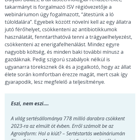
takarmányt is forgalmazó ISV régióvezetője a
webináriumon úgy fogalmazott, “átestünk a ló
túloldalára”. Egyebek között növelni kell az egy állatra
jutó férőhelyet, csökkenteni az antibiotikkumok
használatát, fenntarthatóvá tenni a trágyaelhelyezést,
csökkenteni az enerigafelhenálást. Mindez egyre
nagyobb költség, és minden baki további mínusz a
gazdáknak. Pedig szigorú szabályok nélkül is
ugyanarra töreksznek ők és a jogalkotó, hogy az állat
élete során komfortban érezze magát, mert csak így
gyarapodik, lesz megfelelő a teljesítménye.
Eszi, nem eszi….
A világ sertésállománya 778 millió darabra csökkent
2023-ra az elmúlt öt évben. Erről számolt be az
Agroinform: Hol a kiút? – Sertéstartás webináriumán