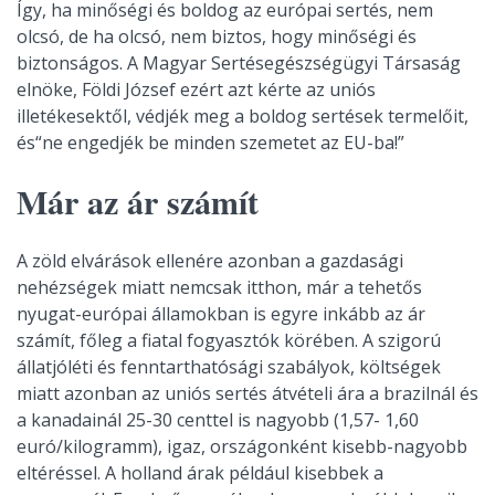
Így, ha minőségi és boldog az európai sertés, nem
olcsó, de ha olcsó, nem biztos, hogy minőségi és
biztonságos. A Magyar Sertésegészségügyi Társaság
elnöke, Földi József ezért azt kérte az uniós
illetékesektől, védjék meg a boldog sertések termelőit,
és“ne engedjék be minden szemetet az EU-ba!”
Már az ár számít
A zöld elvárások ellenére azonban a gazdasági
nehézségek miatt nemcsak itthon, már a tehetős
nyugat-európai államokban is egyre inkább az ár
számít, főleg a fiatal fogyasztók körében. A szigorú
állatjóléti és fenntarthatósági szabályok, költségek
miatt azonban az uniós sertés átvételi ára a brazilnál és
a kanadainál 25-30 centtel is nagyobb (1,57- 1,60
euró/kilogramm), igaz, országonként kisebb-nagyobb
eltéréssel. A holland árak például kisebbek a