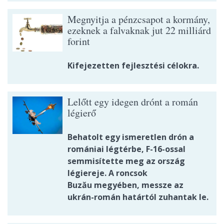
Megnyitja a pénzcsapot a kormány,
ezeknek a falvaknak jut 22 milliárd
forint
Kifejezetten fejlesztési célokra.
Lelőtt egy idegen drónt a román
légierő
Behatolt egy ismeretlen drón a
romániai légtérbe, F-16-ossal
semmisítette meg az ország
légiereje. A roncsok
Buzău megyében, messze az
ukrán-román határtól zuhantak le.