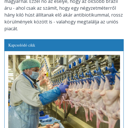
magyarnál. Ezzel nő az esélye, hogy az olcsóbb brazil
áru - ahol csak az számít, hogy egy négyzetméterről
hány kiló húst állítanak elő akár antibiotikummal, rossz
körülmények között is - valahogy megtalálja az uniós
piacát.
Kapcsolódó cikk