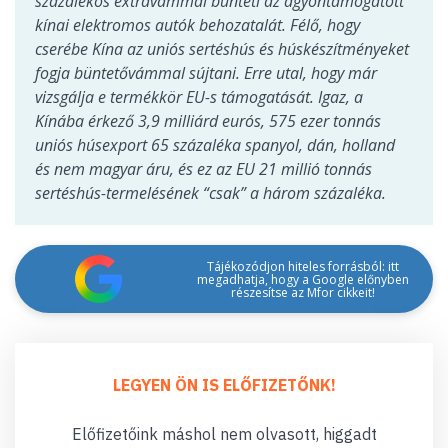
százalékos extravámmal bünteti az agyontámogatott
kínai elektromos autók behozatalát. Félő, hogy
cserébe Kína az uniós sertéshús és húskészítményeket
fogja büntetővámmal sújtani. Erre utal, hogy már
vizsgálja e termékkör EU-s támogatását. Igaz, a
Kínába érkező 3,9 milliárd eurós, 575 ezer tonnás
uniós húsexport 65 százaléka spanyol, dán, holland
és nem magyar áru, és ez az EU 21 millió tonnás
sertéshús-termelésének “csak” a három százaléka.
Tájékozódjon hiteles forrásból: itt
megadhatja, hogy a Google előnyben
részesítse az Mfor cikkeit!
LEGYEN ÖN IS ELŐFIZETŐNK!
Előfizetőink máshol nem olvasott, higgadt