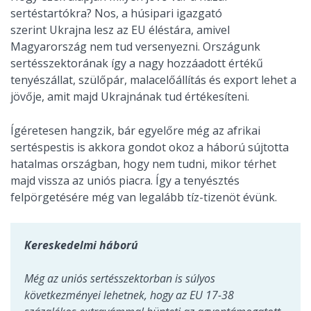
sertéstartókra? Nos, a húsipari igazgató
szerint Ukrajna lesz az EU éléstára, amivel
Magyarország nem tud versenyezni. Országunk
sertésszektorának így a nagy hozzáadott értékű
tenyészállat, szülőpár, malacelőállítás és export lehet a
jövője, amit majd Ukrajnának tud értékesíteni.
Ígéretesen hangzik, bár egyelőre még az afrikai
sertéspestis is akkora gondot okoz a háború sújtotta
hatalmas országban, hogy nem tudni, mikor térhet
majd vissza az uniós piacra. Így a tenyésztés
felpörgetésére még van legalább tíz-tizenöt évünk.
Kereskedelmi háború
Még az uniós sertésszektorban is súlyos
következményei lehetnek, hogy az EU 17-38