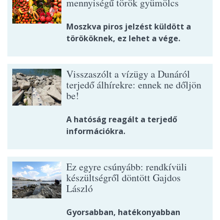
mennyiségű török gyümölcs
Moszkva piros jelzést küldött a
törököknek, ez lehet a vége.
Visszaszólt a vízügy a Dunáról
terjedő álhírekre: ennek ne dőljön
be!
A hatóság reagált a terjedő
információkra.
Ez egyre csúnyább: rendkívüli
készültségről döntött Gajdos
László
Gyorsabban, hatékonyabban