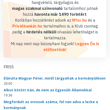
hangvételű, tárgyilagos és
magas szakmai színvonalú
tartalomhoz jutnak
hozzá
havonta már 1490 forintért
.
Korlátlan hozzáférést adunk az
Mfor.hu
és a
Privátbankár.hu
tartalmaihoz is, a Klub csomag
pedig a
hirdetés nélküli
olvasási lehetőséget is
tartalmazza.
Mi nap mint nap bizonyítani fogunk!
Legyen Ön is
előfizetőnk!
FRISS
Elárulta Magyar Péter, miről tárgyaltak a kormányülésen
20:00
Alkut kötött Irán, de nem az Egyesült Államokkal
19:36
Megfordult az orvosok száma, fel van adva a lecke a
kormánynak