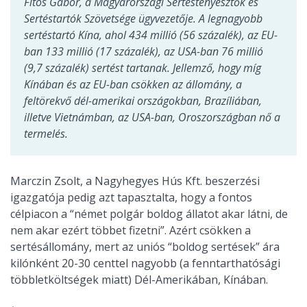
Fitos Gábor, a Magyarországi Sertéstenyésztők és
Sertéstartók Szövetsége ügyvezetője. A legnagyobb
sertéstartó Kína, ahol 434 millió (56 százalék), az EU-
ban 133 millió (17 százalék), az USA-ban 76 millió
(9,7 százalék) sertést tartanak. Jellemző, hogy míg
Kínában és az EU-ban csökken az állomány, a
feltörekvő dél-amerikai országokban, Brazíliában,
illetve Vietnámban, az USA-ban, Oroszországban nő a
termelés.
Marczin Zsolt, a Nagyhegyes Hús Kft. beszerzési
igazgatója pedig azt tapasztalta, hogy a fontos
célpiacon a “német polgár boldog állatot akar látni, de
nem akar ezért többet fizetni”. Azért csökken a
sertésállomány, mert az uniós “boldog sertések” ára
kilónként 20-30 centtel nagyobb (a fenntarthatósági
többletköltségek miatt) Dél-Amerikában, Kínában.