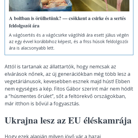
A boltban is örülhetünk? — csökkent a csirke és a sertés
feldolgozói ára
A vágósertés és a vágócsirke vágóhídi ára esett július végén
az egy évvel korábbihoz képest, és a friss húsok feldolgozói
ára is alacsonyabb lett.
Attól is tartanak az állattartók, hogy nemcsak az
elvárások nőnek, az új generációkban még több lesz a
vegetáriánusok, kevesebben esznek majd húst! Ebben
nem egységes a kép. Fitos Gábor szerint már nem hódít
a “húsmentes őrület”, sőt a feltörekvő országokban,
már itthon is bővül a fogyasztás.
Ukrajna lesz az EU éléskamrája
Hogy ezek alapján milyen jövő vár a hazai