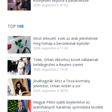
könnyedén bejutna a parlamentbe
2026. augusztus 5. 07:59
TOP
168
Most érkezett: ezek az árak jelenhetnek
meg holnap a benzinkutak kijelzőin
2026. augusztus 4. 11:24
Több, Orbán Viktorhoz közeli vállalatnak
befellegezhet a Reuters szerint
2026. augusztus 2. 16:26
Jóváhagyták: kész a Tisza-kormány
jelentése, Orbán Anitán a sor
2026. augusztus 4. 06:58
Magyar Péter újabb bejelentése az
áramhiányról: hatalmas spórolásba kezdett