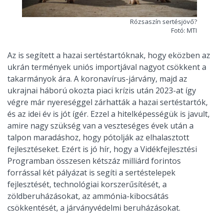
Rózsaszín sertésjövő?
Fotó: MTI
Az is segített a hazai sertéstartóknak, hogy eközben az
ukrán termények uniós importjával nagyot csökkent a
takarmányok ára. A koronavírus-járvány, majd az
ukrajnai háború okozta piaci krízis után 2023-at így
végre már nyereséggel zárhatták a hazai sertéstartók,
és az idei év is jót ígér. Ezzel a hitelképességük is javult,
amire nagy szükség van a veszteséges évek után a
talpon maradáshoz, hogy pótolják az elhalasztott
fejlesztéseket. Ezért is jó hír, hogy a Vidékfejlesztési
Programban összesen kétszáz milliárd forintos
forrással két pályázat is segíti a sertéstelepek
fejlesztését, technológiai korszerűsítését, a
zöldberuházásokat, az ammónia-kibocsátás
csökkentését, a járványvédelmi beruházásokat.