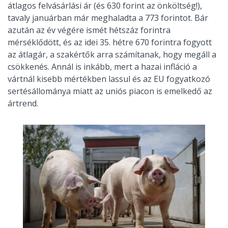
átlagos felvásárlási ár (és 630 forint az önköltség!),
tavaly januárban már meghaladta a 773 forintot. Bár
azután az év végére ismét hétszáz forintra
mérséklődött, és az idei 35. hétre 670 forintra fogyott
az átlagár, a szakértők arra számítanak, hogy megáll a
csökkenés. Annál is inkább, mert a hazai infláció a
vártnál kisebb mértékben lassul és az EU fogyatkozó
sertésállománya miatt az uniós piacon is emelkedő az
ártrend.