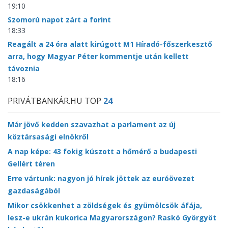
19:10
Szomorú napot zárt a forint
18:33
Reagált a 24 óra alatt kirúgott M1 Híradó-főszerkesztő
arra, hogy Magyar Péter kommentje után kellett
távoznia
18:16
PRIVÁTBANKÁR.HU TOP
24
Már jövő kedden szavazhat a parlament az új
köztársasági elnökről
A nap képe: 43 fokig kúszott a hőmérő a budapesti
Gellért téren
Erre vártunk: nagyon jó hírek jöttek az euróövezet
gazdaságából
Mikor csökkenhet a zöldségek és gyümölcsök áfája,
lesz-e ukrán kukorica Magyarországon? Raskó Györgyöt