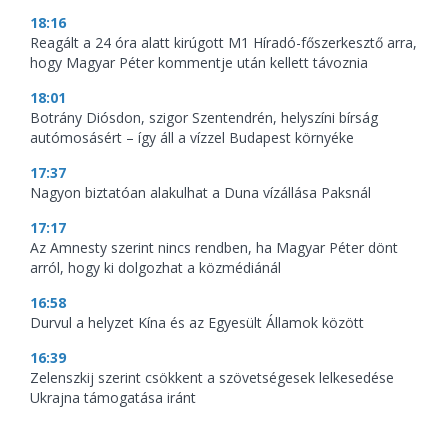
18:16
Reagált a 24 óra alatt kirúgott M1 Híradó-főszerkesztő arra,
hogy Magyar Péter kommentje után kellett távoznia
18:01
Botrány Diósdon, szigor Szentendrén, helyszíni bírság
autómosásért – így áll a vízzel Budapest környéke
17:37
Nagyon biztatóan alakulhat a Duna vízállása Paksnál
17:17
Az Amnesty szerint nincs rendben, ha Magyar Péter dönt
arról, hogy ki dolgozhat a közmédiánál
16:58
Durvul a helyzet Kína és az Egyesült Államok között
16:39
Zelenszkij szerint csökkent a szövetségesek lelkesedése
Ukrajna támogatása iránt