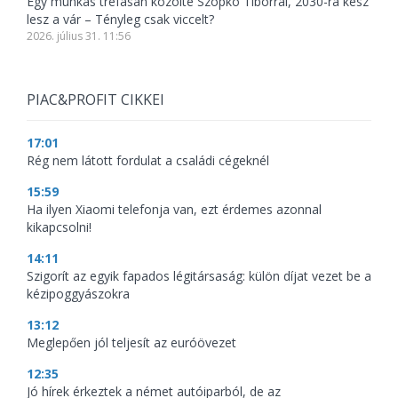
Egy munkás tréfásan közölte Szopkó Tiborral, 2030-ra kész
lesz a vár – Tényleg csak viccelt?
2026. július 31. 11:56
PIAC&PROFIT CIKKEI
17:01
Rég nem látott fordulat a családi cégeknél
15:59
Ha ilyen Xiaomi telefonja van, ezt érdemes azonnal
kikapcsolni!
14:11
Szigorít az egyik fapados légitársaság: külön díjat vezet be a
kézipoggyászokra
13:12
Meglepően jól teljesít az euróövezet
12:35
Jó hírek érkeztek a német autóiparból, de az