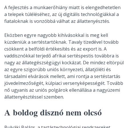
A fejlesztés a munkaerőhiány miatt is elengedhetetlen
a telepek túléléséhez, az új digitális technológiákkal a
fiataloknak is vonzóbbá válhat az állattenyésztés.
Eközben egyre nagyobb kihívásokkal is meg kell
küzdeniük a sertéstartóknak. Tavaly tizedével tovább
csökkent a belföldi értékesítés és az export is. A
vaddisznókkal terjedő afrikai sertéspestis továbbra is
nagy az állategészségügyi kockázat. De mindez eltörpül
az egyre szigorúbb uniós környezeti, állatjóléti és
társadalmi elvárások mellett, ami rontja a sertéstartás
jövedelmezőségét, külpiaci versenyképességét. Tovább
nő ugyanis az uniós polgárok ellenállása a nagyüzemi
állattenyésztéssel szemben.
A boldog disznó nem olcsó
Bulyáki Balázs, a tartástechnológiai rendszereket,