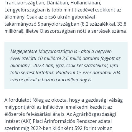
Franciaországban, Dániában, Hollandiában,
Lengyelországban is több mint tizedével csökkent az
állomány. Csak az olcsó ukrán gabonával
takarmányozó Spanyolországban (8,2 százalékkal, 33,8
millióra!), illetve Olaszországban nőtt a sertések száma.
Meglepetésre Magyarországon is - ahol a negyven
évvel ezelőtti 10 millióról 2,6 millió darabra fogyott az
állomány - 2023-ban, igaz, csak két százalékkal, újra
több sertést tartottak. Ráadásul 15 ezer darabbal 204
ezerre bővült a hazai a kocaállomány is.
A fordulatot főleg az okozta, hogy a gazdasági válság
mélypontjáról az inflációval emelkedni kezdett az
élősertés felvásárlási ára is. Az Agrárközgazdasági
Intézet (AKI) Piaci Árinformációs Rendszer adatai
szerint míg 2022-ben kilónként 592 forint volt az