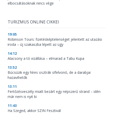
elbocsátásoknak nincs vége
TURIZMUS ONLINE CIKKEI
19:05
Robinson Tours: fizetésképtelenséget jelentett az utazási
iroda – új szakaszba lépett az ügy
14:12
Alacsony a tó vizállása – elmarad a Tabu Kupa
13:52
Búcsúzik egy híres osztrák sífelvonó, de a darabjai
hazavihetők
13:11
Fertőzésveszély miatt bezárt egy népszerű strand – idén
már nem is nyit ki
11:43
Ha Szeged, akkor SZIN Fesztivál