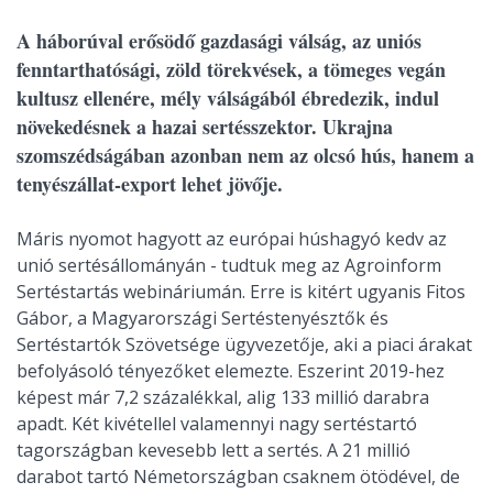
A háborúval erősödő gazdasági válság, az uniós
fenntarthatósági, zöld törekvések, a tömeges vegán
kultusz ellenére, mély válságából ébredezik, indul
növekedésnek a hazai sertésszektor. Ukrajna
szomszédságában azonban nem az olcsó hús, hanem a
tenyészállat-export lehet jövője.
Máris nyomot hagyott az európai húshagyó kedv az
unió sertésállományán - tudtuk meg az Agroinform
Sertéstartás webináriumán. Erre is kitért ugyanis Fitos
Gábor, a Magyarországi Sertéstenyésztők és
Sertéstartók Szövetsége ügyvezetője, aki a piaci árakat
befolyásoló tényezőket elemezte. Eszerint 2019-hez
képest már 7,2 százalékkal, alig 133 millió darabra
apadt. Két kivétellel valamennyi nagy sertéstartó
tagországban kevesebb lett a sertés. A 21 millió
darabot tartó Németországban csaknem ötödével, de