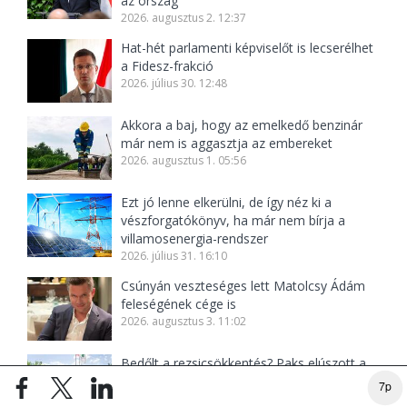
az ország
2026. augusztus 2. 12:37
Hat-hét parlamenti képviselőt is lecserélhet
a Fidesz-frakció
2026. július 30. 12:48
Akkora a baj, hogy az emelkedő benzinár
már nem is aggasztja az embereket
2026. augusztus 1. 05:56
Ezt jó lenne elkerülni, de így néz ki a
vészforgatókönyv, ha már nem bírja a
villamosenergia-rendszer
2026. július 31. 16:10
Csúnyán veszteséges lett Matolcsy Ádám
feleségének cége is
2026. augusztus 3. 11:02
Bedőlt a rezsicsökkentés? Paks elúszott a
Dunán, Magyar Péter már a spórolást
7p
köszöni