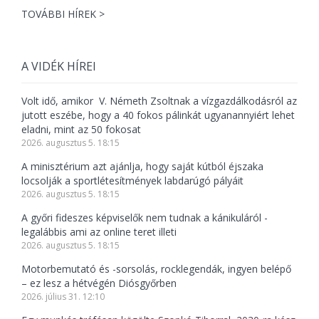
TOVÁBBI HÍREK >
A VIDÉK HÍREI
Volt idő, amikor V. Németh Zsoltnak a vízgazdálkodásról az
jutott eszébe, hogy a 40 fokos pálinkát ugyanannyiért lehet
eladni, mint az 50 fokosat
2026. augusztus 5. 18:15
A minisztérium azt ajánlja, hogy saját kútból éjszaka
locsolják a sportlétesítmények labdarúgó pályáit
2026. augusztus 5. 18:15
A győri fideszes képviselők nem tudnak a kánikuláról -
legalábbis ami az online teret illeti
2026. augusztus 5. 18:15
Motorbemutató és -sorsolás, rocklegendák, ingyen belépő
– ez lesz a hétvégén Diósgyőrben
2026. július 31. 12:10