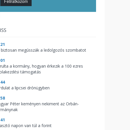
Feliratkozom
ISS
:21
 biztosan megússzák a ledolgozós szombatot
:01
árulta a kormány, hogyan érkezik a 100 ezres
kolakezdési támogatás
:44
rdulat a lipcsei drónügyben
:58
gyar Péter keményen nekiment az Orbán-
rmánynak
:41
zasztó napon van túl a forint