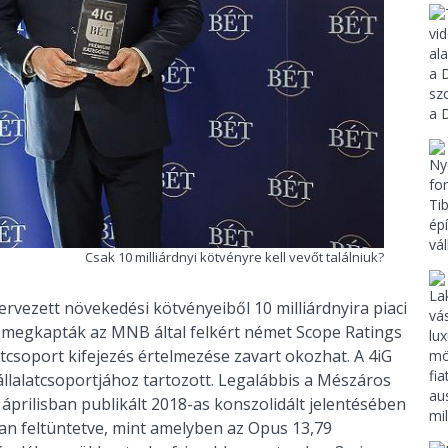
Csak 10 milliárdnyi kötvényre kell vevőt találniuk?
 tervezett növekedési kötvényeiből 10 milliárdnyira piaci
jai megkapták az MNB által felkért német Scope Ratings
atcsoport kifejezés értelmezése zavart okozhat. A 4iG
llalatcsoportjához tartozott. Legalábbis a Mészáros
 áprilisban publikált 2018-as konszolidált jelentésében
van feltüntetve, mint amelyben az Opus 13,79