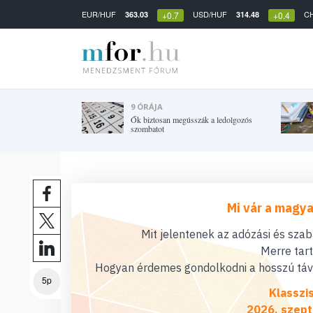
EUR/HUF
USD/HUF
C
363.03
314.48
+0.7
+0.4
9 ÓRÁJA
Ők biztosan megússzák a ledolgozós
szombatot
Mi vár a magya
Mit jelentenek az adózási és sza
Merre tar
Hogyan érdemes gondolkodni a hosszú távú
5p
Klasszi
2026. szept