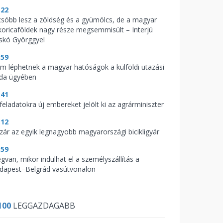
:22
csóbb lesz a zöldség és a gyümölcs, de a magyar
koricaföldek nagy része megsemmisült – Interjú
skó Györggyel
:59
m léphetnek a magyar hatóságok a külföldi utazási
oda ügyében
:41
feladatokra új embereket jelölt ki az agrárminiszter
:12
zár az egyik legnagyobb magyarországi bicikligyár
:59
gvan, mikor indulhat el a személyszállítás a
dapest–Belgrád vasútvonalon
100
LEGGAZDAGABB