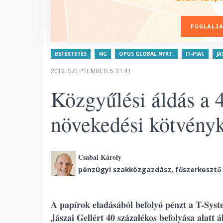
FOGLALJA
BEFEKTETÉS
4IG
OPUS GLOBAL NYRT.
IT-PIAC
JÁ
2019. SZEPTEMBER 5. 21:41
Közgyűlési áldás a 
növekedési kötvényk
Csabai Károly
pénzügyi szakközgazdász, főszerkesztő
A papírok eladásából befolyó pénzt a T-Sys
Jászai Gellért 40 százalékos befolyása alatt 