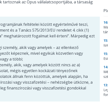
k tartoznak az Opus vállalatcsoportjába, a társaság
PI
16
gramjának feltételei között egyértelművé teszi,
Ma
ament és a Tanács 575/2013/EU rendelet 4. cikk (1)
tá
” meghatározott fogalmat kell érteni”. Márpedig ezt
15
Is
i személy, akik vagy amelyek – az ellenkező
nyezőt képeznek, mivel egyikük közvetlen vagy
15
Es
 vagy a többi;
zemély, akik, vagy amelyek között nincs az a)
14
csolat, mégis egyetlen kockázati tényezőnek
Mé
olatok állnak fenn közöttük, amelyek alapján, ha
sz
rozási vagy visszafizetési – nehézségbe ütközne, a
13
leg finanszírozási vagy visszafizetési gondokkal
Le
for