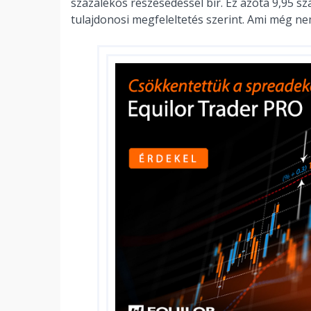
százalékos részesedéssel bír. Ez azóta 9,95 s
tulajdonosi megfeleltetés szerint. Ami még nem