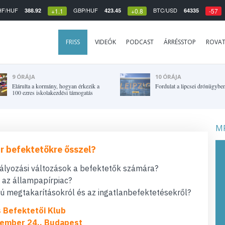
HF/HUF
GBP/HUF
BTC/USD
388.92
423.45
64335
+1.1
+0.8
-57
FRISS
VIDEÓK
PODCAST
ÁRRÉSSTOP
ROVA
9 ÓRÁJA
10 ÓRÁJA
Elárulta a kormány, hogyan érkezik a
Fordulat a lipcsei drónügybe
100 ezres iskolakezdési támogatás
MF
r befektetőkre ősszel?
bályozási változások a befektetők számára?
t az állampapírpiac?
 megtakarításokról és az ingatlanbefektetésekről?
s Befektetői Klub
ember 24., Budapest