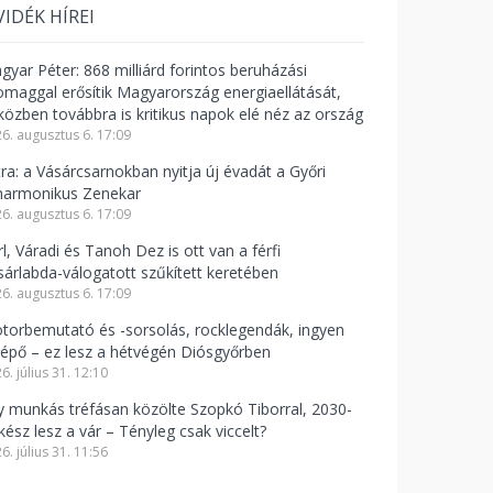
VIDÉK HÍREI
gyar Péter: 868 milliárd forintos beruházási
omaggal erősítik Magyarország energiaellátását,
közben továbbra is kritikus napok elé néz az ország
6. augusztus 6. 17:09
tra: a Vásárcsarnokban nyitja új évadát a Győri
lharmonikus Zenekar
6. augusztus 6. 17:09
l, Váradi és Tanoh Dez is ott van a férfi
sárlabda-válogatott szűkített keretében
6. augusztus 6. 17:09
torbemutató és -sorsolás, rocklegendák, ingyen
lépő – ez lesz a hétvégén Diósgyőrben
6. július 31. 12:10
y munkás tréfásan közölte Szopkó Tiborral, 2030-
kész lesz a vár – Tényleg csak viccelt?
6. július 31. 11:56