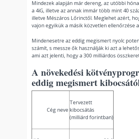
Mindezek alapján már dereng, az utóbbi hóna
a 4iG, illetve az annak immár több mint 40 száz
illetve Mészáros Lőrinctől. Meglehet azért, hog
vajon egyikük a másik közvetlen ellenőrzése ala
Mindenesetre az eddig megismert nyolc poten
számít, s messze ők használják ki azt a lehető
ami azt jelenti, hogy a 300 milliárdos összkere
A növekedési kötvényprogr
eddig megismert kibocsátó
Tervezett
Cég neve
kibocsátás
(milliárd forintban)