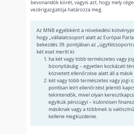
bevonandók körét, vagyis azt, hogy mely cége
vezérigazgatója határozza meg.
Az MNB egyébként a növekedési kötvénypro
hogy „vállalatcsoport alatt az Európai Parl
bekezdés 39. pontjában az „ügyfélcsoportra
két eset meríti ki:
ha két vagy több természetes vagy jog
bizonyításáig – egyetlen kockázati té
közvetett ellenőrzése alatt áll a másik
két vagy több természetes vagy jogi s
pontban leírt ellenőrzést jelentő kap
tekintendők, mivel olyan keresztkapcs
egyikük pénzügyi – különösen finanszí
másiknak vagy a többinek is valószínű
kellene megküzdenie.