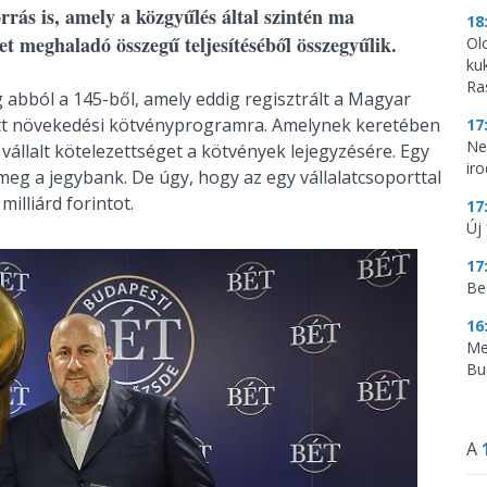
 forrás is, amely a közgyűlés által szintén ma
18
et meghaladó összegű teljesítéséből összegyűlik.
Ol
ku
Ra
 abból a 145-ből, amely eddig regisztrált a Magyar
tott növekedési kötvényprogramra. Amelynek keretében
17
Ne
vállalt kötelezettséget a kötvények lejegyzésére. Egy
ir
eg a jegybank. De úgy, hogy az egy vállalatcsoporttal
milliárd forintot.
17
Új 
17
Be
16
Me
Bu
A