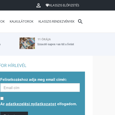
KLASSZIS ELŐFIZETÉS
TOK
KALKULÁTOROK
KLASSZIS RENDEZVÉNYEK
11 ÓRÁJA
n
Izzasztó napon van túl a forint
OR HÍRLEVÉL
Feliratkozáshoz adja meg email címét:
Az
elfogadom.
adatkezelési nyilatkozatot