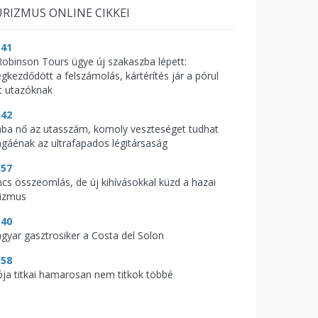
RIZMUS ONLINE CIKKEI
:41
Robinson Tours ügye új szakaszba lépett:
gkezdődött a felszámolás, kártérítés jár a pórul
rt utazóknak
:42
ába nő az utasszám, komoly veszteséget tudhat
gáénak az ultrafapados légitársaság
:57
ncs összeomlás, de új kihívásokkal küzd a hazai
rizmus
:40
gyar gasztrosiker a Costa del Solon
:58
ója titkai hamarosan nem titkok többé