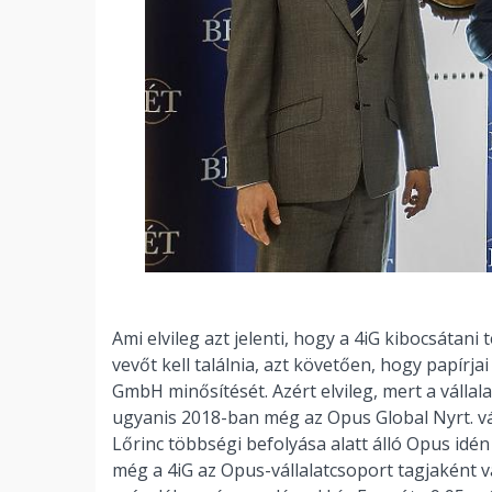
Ami elvileg azt jelenti, hogy a 4iG kibocsátani
vevőt kell találnia, azt követően, hogy papír
GmbH minősítését. Azért elvileg, mert a vállal
ugyanis 2018-ban még az Opus Global Nyrt. vá
Lőrinc többségi befolyása alatt álló Opus idén
még a 4iG az Opus-vállalatcsoport tagjaként 