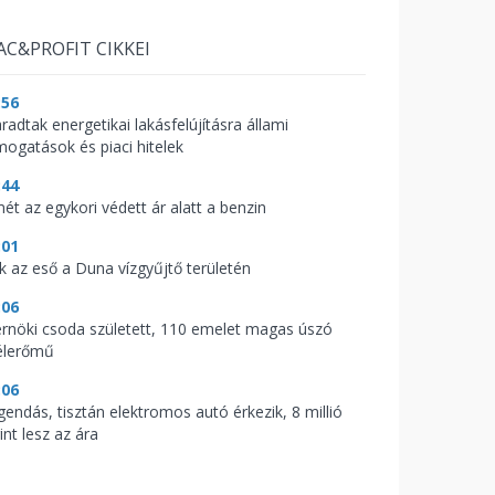
AC&PROFIT CIKKEI
:56
radtak energetikai lakásfelújításra állami
mogatások és piaci hitelek
:44
mét az egykori védett ár alatt a benzin
:01
ik az eső a Duna vízgyűjtő területén
:06
rnöki csoda született, 110 emelet magas úszó
élerőmű
:06
gendás, tisztán elektromos autó érkezik, 8 millió
int lesz az ára