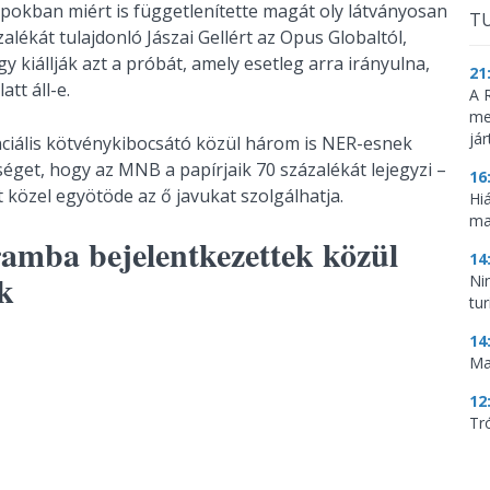
pokban miért is függetlenítette magát oly látványosan
TU
alékát tulajdonló Jászai Gellért az Opus Globaltól,
y kiállják azt a próbát, amely esetleg arra irányulna,
21
tt áll-e.
A 
me
já
ciális kötvénykibocsátó közül három is NER-esnek
séget, hogy az MNB a papírjaik 70 százalékát lejegyzi –
16
t közel egyötöde az ő javukat szolgálhatja.
Hi
ma
amba bejelentkezettek közül
14
k
Ni
tu
14
Ma
12
Tr