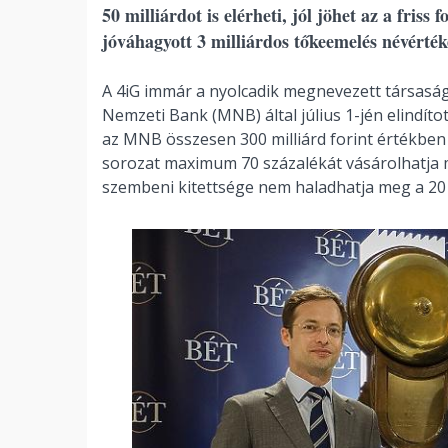
50 milliárdot is elérheti, jól jöhet az a friss
jóváhagyott 3 milliárdos tőkeemelés névérték
A 4iG immár a nyolcadik megnevezett társaság
Nemzeti Bank (MNB) által július 1-jén elindí
az MNB összesen 300 milliárd forint értékben 
sorozat maximum 70 százalékát vásárolhatja m
szembeni kitettsége nem haladhatja meg a 20 