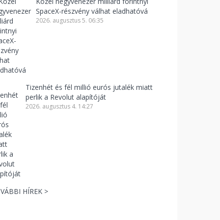
Közel negyvenezer milliárd forintnyi
SpaceX-részvény válhat eladhatóvá
2026. augusztus 5. 06:35
Tizenhét és fél millió eurós jutalék miatt
perlik a Revolut alapítóját
2026. augusztus 4. 14:27
VÁBBI HÍREK >