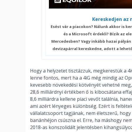
Kereskedjen az 
Esést vár a piacokon? Nálunk akkor is ke
és a Microsoft érdekli? Bízik az e
Mercedesben? Vagy inkább hazai pályán 
devizapárral kereskedne, adott a lehe
Hogy a helyzetet tisztázzuk, megkerestük a 4i
lenne fontos, mert ha a 4iG még mindig az Opu
kevesebb növekedési kötvényét vehetné meg, 
28,6 milliárdnyi értékben ő is kibocsátana effa
8,6 milliárdra kellene piaci vevőt találnia, han
ami azért lényeges különbség. Ezért is feltét
vállalatcsoport tagjának, nem életszerű, hog
banánhéjon csúszna el. Erre, ha máshogy nem,
2018-as konszolidált jelentésben kihangsúlyo