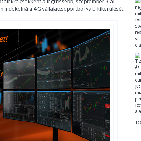
zázalékra csökkent a legfrissebb, szeptember 3-ai
 indokolná a 4iG vállalatcsoportból való kikerülését.
TO