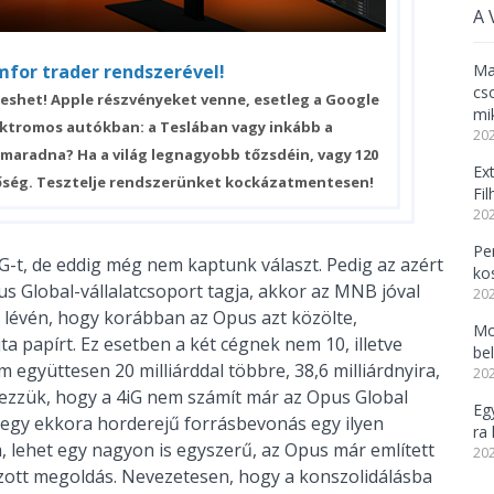
A 
mfor trader rendszerével!
Ma
cs
reshet! Apple részvényeket venne, esetleg a Google
mi
lektromos autókban: a Teslában vagy inkább a
202
maradna? Ha a világ legnagyobb tőzsdéin, vagy 120
Ex
tőség. Tesztelje rendszerünket kockázatmentesen!
Fi
202
Per
G-t, de eddig még nem kaptunk választ. Pedig az azért
ko
s Global-vállalatcsoport tagja, akkor az MNB jóval
202
lévén, hogy korábban az Opus azt közölte,
Mo
jta papírt. Ez esetben a két cégnek nem 10, illetve
be
em együttesen 20 milliárddal többre, 38,6 milliárdnyira,
202
elezzük, hogy a 4iG nem számít már az Opus Global
Eg
y egy ekkora horderejű forrásbevonás egy ilyen
ra 
 lehet egy nagyon is egyszerű, az Opus már említett
202
zott megoldás. Nevezetesen, hogy a konszolidálásba