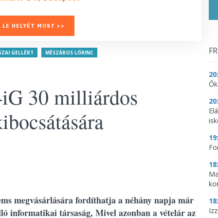
 LE HELYÉT MOST >>
FR
SZAI GELLÉRT
MÉSZÁROS LŐRINC
20
Ők
4iG 30 milliárdos
20
El
ibocsátására
is
19
Fo
18
Ma
ko
tems megvásárlására fordíthatja a néhány napja már
18
Iz
álló informatikai társaság, Mivel azonban a vételár az