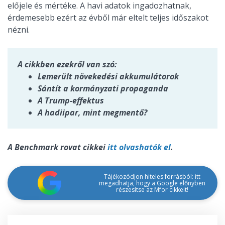
előjele és mértéke. A havi adatok ingadozhatnak,
érdemesebb ezért az évből már eltelt teljes időszakot
nézni.
A cikkben ezekről van szó:
Lemerült növekedési akkumulátorok
Sántít a kormányzati propaganda
A Trump-effektus
A hadiipar, mint megmentő?
A Benchmark rovat cikkei
itt olvashatók el
.
Tájékozódjon hiteles forrásból: itt
megadhatja, hogy a Google előnyben
részesítse az Mfor cikkeit!