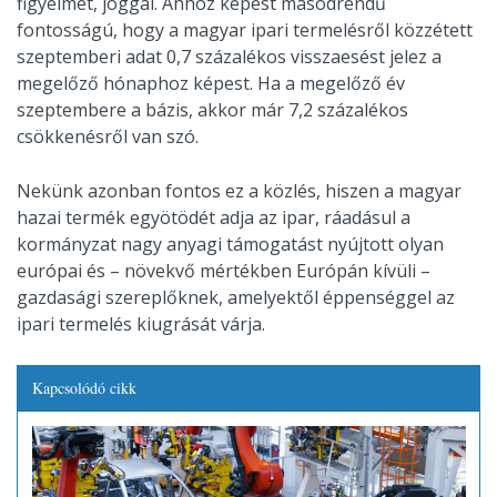
figyelmet, joggal. Ahhoz képest másodrendű
fontosságú, hogy a magyar ipari termelésről közzétett
szeptemberi adat 0,7 százalékos visszaesést jelez a
megelőző hónaphoz képest. Ha a megelőző év
szeptembere a bázis, akkor már 7,2 százalékos
csökkenésről van szó.
Nekünk azonban fontos ez a közlés, hiszen a magyar
hazai termék egyötödét adja az ipar, ráadásul a
kormányzat nagy anyagi támogatást nyújtott olyan
európai és – növekvő mértékben Európán kívüli –
gazdasági szereplőknek, amelyektől éppenséggel az
ipari termelés kiugrását várja.
Kapcsolódó cikk