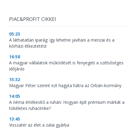
PIAC&PROFIT CIKKEI
05:23
A láthatatlan iparág: így lehetne javítani a menzai és a
kórházi étkeztetést
16:58
A magyar vállalatok működését is fenyegeti a szélsőséges
időjárás
15:32
Magyar Péter szerint ezt hagyta hátra az Orbán-kormány
14:05
A néma értékesítő a ruhán: Hogyan épít prémium márkát a
tökéletes ruhacímke?
13:45
Visszatér az élet a zalai gyárba