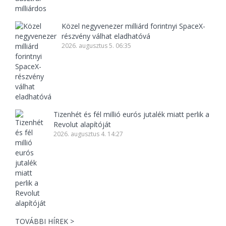
Közel negyvenezer milliárd forintnyi SpaceX-
részvény válhat eladhatóvá
2026. augusztus 5. 06:35
Tizenhét és fél millió eurós jutalék miatt perlik a
Revolut alapítóját
2026. augusztus 4. 14:27
TOVÁBBI HÍREK >