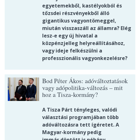
egyetemekből, kastélyokból és
tőzsdei részvényekből álló
gigantikus vagyontömeggel,
miután visszaszáll az államra? Elég
lesz-e egy új hivatal a
közpénzjelleg helyreállításához,
vagy ideje felkészülni a
professzionális vagyonkezelésre?
Bod Péter Ákos: adóváltoztatások
vagy adópolitika-változás – mit
hoz a Tisza-kormány?
A Tisza Párt tényleges, valódi
választási programjában több
adóváltozásra tett ígéretet. A
Magyar-kormány pedig
immár döntött is néhány