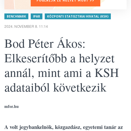
FOGLALJA LE HELYÉT MOST >>
BENCHMARK
IPAR
KÖZPONTI STATISZTIKAI HIVATAL (KSH)
2024. NOVEMBER 8. 11:14
Bod Péter Ákos:
Elkeserítőbb a helyzet
annál, mint ami a KSH
adataiból következik
mfor.hu
A volt jegybankelnök, közgazdász, egyetemi tanár az