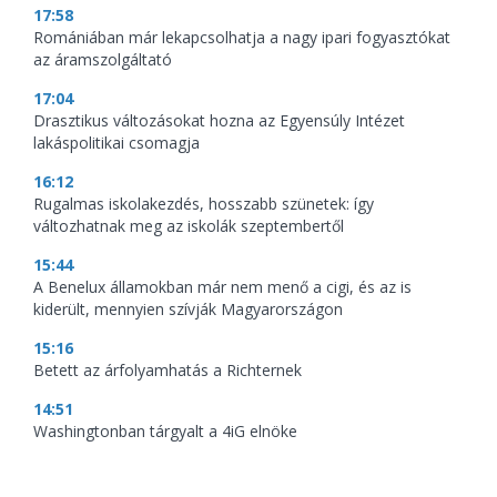
17:58
Romániában már lekapcsolhatja a nagy ipari fogyasztókat
az áramszolgáltató
17:04
Drasztikus változásokat hozna az Egyensúly Intézet
lakáspolitikai csomagja
16:12
Rugalmas iskolakezdés, hosszabb szünetek: így
változhatnak meg az iskolák szeptembertől
15:44
A Benelux államokban már nem menő a cigi, és az is
kiderült, mennyien szívják Magyarországon
15:16
Betett az árfolyamhatás a Richternek
14:51
Washingtonban tárgyalt a 4iG elnöke