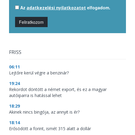
Az
elfogadom.
adatkezelési nyilatkozatot
Feliratkozom
FRISS
06:11
Lejtőre kerül végre a benzinár?
19:24
Rekordot döntött a német export, és ez a magyar
autóiparra is hatással lehet
18:29
Akinek nincs bingója, az annyit is ér?
18:14
Erősödött a forint, ismét 315 alatt a dollár