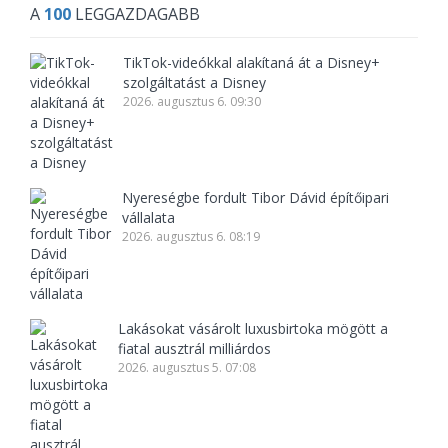
A
100
LEGGAZDAGABB
TikTok-videókkal alakítaná át a Disney+
szolgáltatást a Disney
2026. augusztus 6. 09:30
Nyereségbe fordult Tibor Dávid építőipari
vállalata
2026. augusztus 6. 08:19
Lakásokat vásárolt luxusbirtoka mögött a
fiatal ausztrál milliárdos
2026. augusztus 5. 07:08