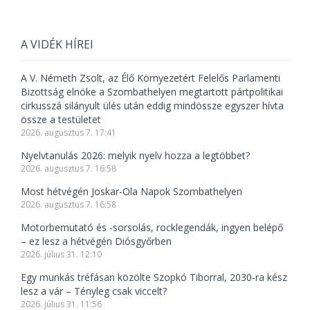
A VIDÉK HÍREI
A V. Németh Zsolt, az Élő Környezetért Felelős Parlamenti
Bizottság elnöke a Szombathelyen megtartott pártpolitikai
cirkusszá silányult ülés után eddig mindössze egyszer hívta
össze a testületet
2026. augusztus 7. 17:41
Nyelvtanulás 2026: melyik nyelv hozza a legtöbbet?
2026. augusztus 7. 16:58
Most hétvégén Joskar-Ola Napok Szombathelyen
2026. augusztus 7. 16:58
Motorbemutató és -sorsolás, rocklegendák, ingyen belépő
– ez lesz a hétvégén Diósgyőrben
2026. július 31. 12:10
Egy munkás tréfásan közölte Szopkó Tiborral, 2030-ra kész
lesz a vár – Tényleg csak viccelt?
2026. július 31. 11:56