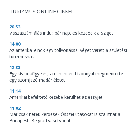
TURIZMUS ONLINE CIKKEI
20:53
Visszaszámlálás indul: pár nap, és kezdődik a Sziget
14:00
Az amerikai elnök egy tollvonással véget vetett a születési
turizmusnak
12:33
Egy kis odafigyelés, ami minden bizonnyal megmentette
egy szomjazó madár életét
11:14
Amerikai befektető kezébe kerülhet az easyJet
11:02
Már csak hetek kérdése? Ősszel utasokat is szállíthat a
Budapest–Belgrád vasútvonal