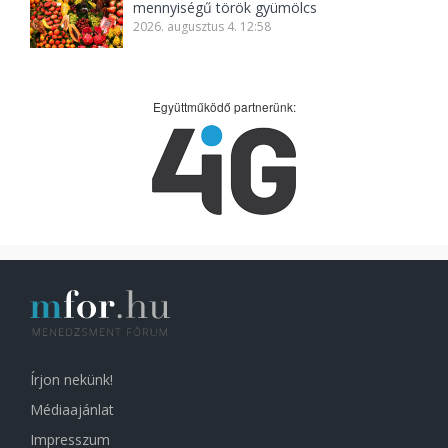
mennyiségű török gyümölcs
2026. augusztus 4. 12:58
Együttműködő partnerünk:
Írjon nekünk!
Médiaajánlat
Impresszum