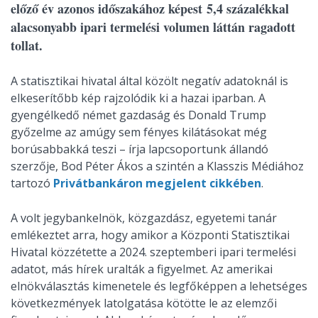
előző év azonos időszakához képest 5,4 százalékkal
alacsonyabb ipari termelési volumen láttán ragadott
tollat.
A statisztikai hivatal által közölt negatív adatoknál is
elkeserítőbb kép rajzolódik ki a hazai iparban. A
gyengélkedő német gazdaság és Donald Trump
győzelme az amúgy sem fényes kilátásokat még
borúsabbakká teszi – írja lapcsoportunk állandó
szerzője, Bod Péter Ákos a szintén a Klasszis Médiához
tartozó
Privátbankáron megjelent cikkében
.
A volt jegybankelnök, közgazdász, egyetemi tanár
emlékeztet arra, hogy amikor a Központi Statisztikai
Hivatal közzétette a 2024. szeptemberi ipari termelési
adatot, más hírek uralták a figyelmet. Az amerikai
elnökválasztás kimenetele és legfőképpen a lehetséges
következmények latolgatása kötötte le az elemzői