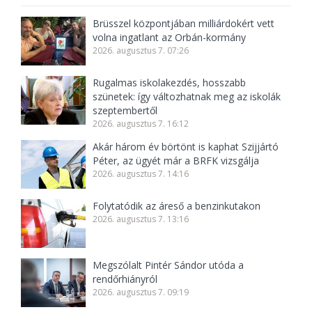
Brüsszel központjában milliárdokért vett
volna ingatlant az Orbán-kormány
2026. augusztus 7. 07:26
Rugalmas iskolakezdés, hosszabb
szünetek: így változhatnak meg az iskolák
szeptembertől
2026. augusztus 7. 16:12
Akár három év börtönt is kaphat Szijjártó
Péter, az ügyét már a BRFK vizsgálja
2026. augusztus 7. 14:16
Folytatódik az áreső a benzinkutakon
2026. augusztus 7. 13:16
Megszólalt Pintér Sándor utóda a
rendőrhiányról
2026. augusztus 7. 09:19