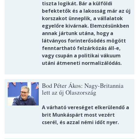
tiszta logikát. Bár a külföldi
befektetők és a lakosság már az új
korszakot ünneplik, a vállalatok
egyelőre kivárnak. Elemzésünkben
annak jártunk utána, hogy a
látványos forinterősödés mögött
fenntartható felzárkózás áll-e,
vagy csupán a politikai vákuum
utáni átmeneti normalizálódás.
Bod Péter Ákos: Nagy-Britannia
lett az új Olaszország
A várható vereséget elkerülendő a
brit Munkáspárt most vezért
cserél, és azzal némi időt nyer.