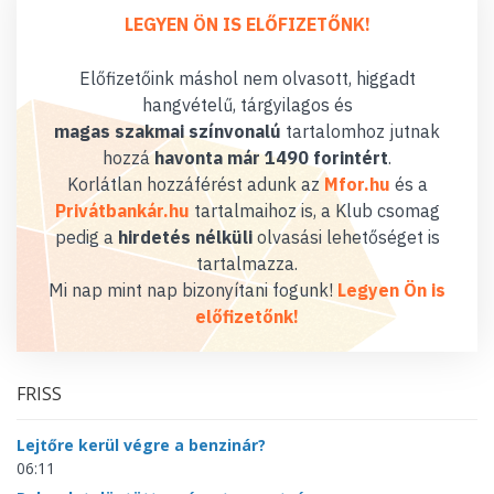
LEGYEN ÖN IS ELŐFIZETŐNK!
Előfizetőink máshol nem olvasott, higgadt
hangvételű, tárgyilagos és
magas szakmai színvonalú
tartalomhoz jutnak
hozzá
havonta már 1490 forintért
.
Korlátlan hozzáférést adunk az
Mfor.hu
és a
Privátbankár.hu
tartalmaihoz is, a Klub csomag
pedig a
hirdetés nélküli
olvasási lehetőséget is
tartalmazza.
Mi nap mint nap bizonyítani fogunk!
Legyen Ön is
előfizetőnk!
FRISS
Lejtőre kerül végre a benzinár?
06:11