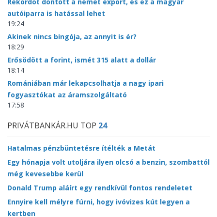
Rekordot döntött a német export, és ez a magyar
autóiparra is hatással lehet
19:24
Akinek nincs bingója, az annyit is ér?
18:29
Erősödött a forint, ismét 315 alatt a dollár
18:14
Romániában már lekapcsolhatja a nagy ipari
fogyasztókat az áramszolgáltató
17:58
PRIVÁTBANKÁR.HU TOP
24
Hatalmas pénzbüntetésre ítélték a Metát
Egy hónapja volt utoljára ilyen olcsó a benzin, szombattól
még kevesebbe kerül
Donald Trump aláírt egy rendkívül fontos rendeletet
Ennyire kell mélyre fúrni, hogy ivóvizes kút legyen a
kertben