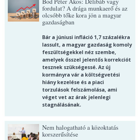
Bod Péter Ákos: Délibáb vagy
fordulat? A drága munkaerő és az
olcsóbb tőke kora jön a magyar
gazdaságban
Bár a júniusi infláció 1,7 százalékra
lassult, a magyar gazdaság komoly
feszültségekkel néz szembe,
amelyek ősszel jelentős korrekciót
tesznek szükségessé. Az új
kormányra vár a költségvetési
hiány kezelése és a piaci
torzulások felszámolása, ami
véget vet az árak jelenlegi
stagnálásának.
Nem halogatható a közoktatás
korszerűsítése