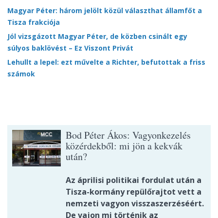
Magyar Péter: három jelölt közül választhat államfőt a
Tisza frakciója
Jól vizsgázott Magyar Péter, de közben csinált egy
súlyos baklövést – Ez Viszont Privát
Lehullt a lepel: ezt művelte a Richter, befutottak a friss
számok
Bod Péter Ákos: Vagyonkezelés
közérdekből: mi jön a kekvák
után?
Az áprilisi politikai fordulat után a
Tisza-kormány repülőrajtot vett a
nemzeti vagyon visszaszerzéséért.
De vajon mi történik az