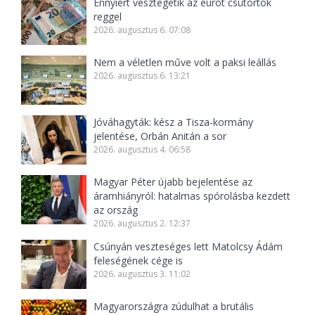
Ennyiért vesztegetik az eurót csütörtök
reggel
2026. augusztus 6. 07:08
Nem a véletlen műve volt a paksi leállás
2026. augusztus 6. 13:21
Jóváhagyták: kész a Tisza-kormány
jelentése, Orbán Anitán a sor
2026. augusztus 4. 06:58
Magyar Péter újabb bejelentése az
áramhiányról: hatalmas spórolásba kezdett
az ország
2026. augusztus 2. 12:37
Csúnyán veszteséges lett Matolcsy Ádám
feleségének cége is
2026. augusztus 3. 11:02
Magyarországra zúdulhat a brutális