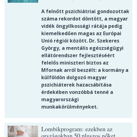
A felnőtt pszichiátriai gondozottak
száma rekordot döntött, a magyar
vidék öngyilkossági rátája pedig
kiemelkedően magas az Európai
Unió régiói között. Dr. Szekeres
György, a mentális egészségügyi
ellátórendszer fejlesztéséért
felelős miniszteri biztos az
Mfornak arról beszélt: a kormány a
külföldön dolgozó magyar
pszichiáterek hazacsábítása
érdekében vonzóbbá tenné a
magyarországi
munkakörülményeket.
Lombikprogram: ezekben az
országokban 50 pluszos nőket