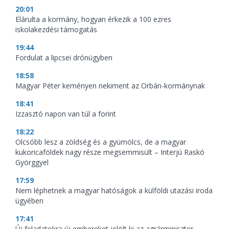
20:01
Elárulta a kormány, hogyan érkezik a 100 ezres
iskolakezdési támogatás
19:44
Fordulat a lipcsei drónügyben
18:58
Magyar Péter keményen nekiment az Orbán-kormánynak
18:41
Izzasztó napon van túl a forint
18:22
Olcsóbb lesz a zöldség és a gyümölcs, de a magyar
kukoricaföldek nagy része megsemmisült – Interjú Raskó
Györggyel
17:59
Nem léphetnek a magyar hatóságok a külföldi utazási iroda
ügyében
17:41
Új feladatokra új embereket jelölt ki az agrárminiszter