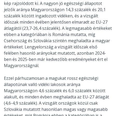
kép rajzolódott ki. A nagyon jó egészségi állapotot
jelzők aránya Magyarországon 14,3 százalék és 20,1
százalék között ingadozott vidéken, és a vizsgált
időszak minden évében jelentősen elmaradt az EU-27
átlagától (23,7-26,4 százalék). A legmagasabb értékeket
ebben a kategóriában is Románia mutatta, míg
Csehország és Szlovákia szintén meghaladta a magyar
értékeket. Lengyelország a vizsgált időszak első
felében hasonló arányokat mutatott, azonban 2024-
ben és 2025-ben már kedvezőbb eredményeket ért el
Magyarországnál.
Ezzel párhuzamosan a magukat rossz egészségi
állapotúnak valló vidéki lakosok aránya
Magyarországon 4,6 százalék és 6,0 százalék között
alakult, és minden évben meghaladta az EU-27 átlagát
(4,6-4,9 százalék). A vizsgált országok közül csak
Szlovákia mutatott hasonlóan magas vagy magasabb
értékeket, míg Románia ebben a kategóriában is a