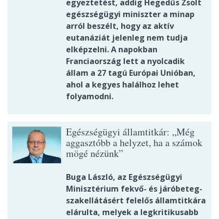
egyeztetést, addig Hegedűs Zsolt
egészségügyi miniszter a minap
arról beszélt, hogy az aktív
eutanáziát jelenleg nem tudja
elképzelni. A napokban
Franciaország lett a nyolcadik
állam a 27 tagú Európai Unióban,
ahol a kegyes halálhoz lehet
folyamodni.
Egészségügyi államtitkár: „Még
aggasztóbb a helyzet, ha a számok
mögé nézünk”
Buga László, az Egészségügyi
Minisztérium fekvő- és járóbeteg-
szakellátásért felelős államtitkára
elárulta, melyek a legkritikusabb