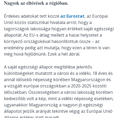
Nagyok az eltérések a régióban.
Érdekes adatokat tett közzé
az Eurostat
, az Európai
Unió közös statisztikai hivatala arról, hogy a
tagországok lakossága hogyan értékeli saját egészségi
állapotát. Az EU-s átlag mellett a hazai helyzetet a
környező országokéval hasonlítottuk össze – az
eredmény pedig azt mutatja, hogy ezen a téren is van
még hová fejlődnünk. Ezek a hét ábrái.
A saját egészségi állapot megítélése jelentős
különbségeket mutatott a városi és a vidéki, 18 éves és
annál idősebb népesség körében Magyarországon és
a vizsgált európai országokban a 2020-2025 közötti
időszakban. Összességében a városi lakosság körében
kedvezőbb volt a kép, mint a vidéki népesség esetében,
ugyanakkor Magyarország a nagyon jó egészségi
állapotot jelzők arányát tekintve végig az Európai Unió
átlagos értékei alatt maradt.