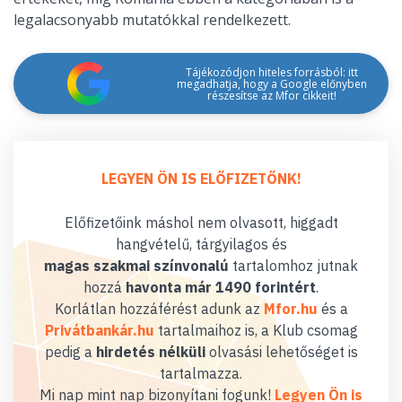
legalacsonyabb mutatókkal rendelkezett.
Tájékozódjon hiteles forrásból: itt
megadhatja, hogy a Google előnyben
részesítse az Mfor cikkeit!
LEGYEN ÖN IS ELŐFIZETŐNK!
Előfizetőink máshol nem olvasott, higgadt
hangvételű, tárgyilagos és
magas szakmai színvonalú
tartalomhoz jutnak
hozzá
havonta már 1490 forintért
.
Korlátlan hozzáférést adunk az
Mfor.hu
és a
Privátbankár.hu
tartalmaihoz is, a Klub csomag
pedig a
hirdetés nélküli
olvasási lehetőséget is
tartalmazza.
Mi nap mint nap bizonyítani fogunk!
Legyen Ön is