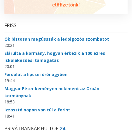
előfizetőnk!
FRISS
Ők biztosan megússzák a ledolgozós szombatot
20:21
Elárulta a kormány, hogyan érkezik a 100 ezres
iskolakezdési támogatás
20:01
Fordulat a lipcsei drónügyben
19:44
Magyar Péter keményen nekiment az Orbán-
kormánynak
18:58
Izzasztó napon van túl a forint
18:41
PRIVÁTBANKÁR.HU TOP
24