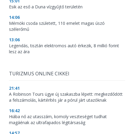
15:01
Esik az eső a Duna vízgyűjtő területén
14:06
Mérnöki csoda született, 110 emelet magas úszó
szélerőmű
13:06
Legendás, tisztán elektromos autó érkezik, 8 millió forint
lesz az ára
TURIZMUS ONLINE CIKKEI
21:41
A Robinson Tours ügye új szakaszba lépett: megkezdődött
a felszámolás, kártérítés jár a pórul járt utazóknak
16:42
Hiába nő az utasszám, komoly veszteséget tudhat
magáénak az ultrafapados légitársaság
14:57