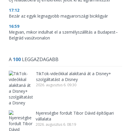
17:12
Bezár az egyik legnagyobb magyarországi bicikligyár
16:59
Megvan, mikor indulhat el a személyszállítás a Budapest–
Belgrád vasútvonalon
A
100
LEGGAZDAGABB
TikTok-videókkal alakítaná át a Disney+
szolgáltatást a Disney
2026. augusztus 6. 09:30
Nyereségbe fordult Tibor Dávid építőipari
vállalata
2026. augusztus 6. 08:19