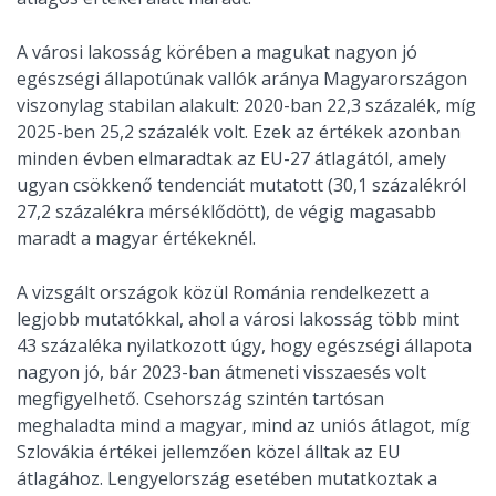
A városi lakosság körében a magukat nagyon jó
egészségi állapotúnak vallók aránya Magyarországon
viszonylag stabilan alakult: 2020-ban 22,3 százalék, míg
2025-ben 25,2 százalék volt. Ezek az értékek azonban
minden évben elmaradtak az EU-27 átlagától, amely
ugyan csökkenő tendenciát mutatott (30,1 százalékról
27,2 százalékra mérséklődött), de végig magasabb
maradt a magyar értékeknél.
A vizsgált országok közül Románia rendelkezett a
legjobb mutatókkal, ahol a városi lakosság több mint
43 százaléka nyilatkozott úgy, hogy egészségi állapota
nagyon jó, bár 2023-ban átmeneti visszaesés volt
megfigyelhető. Csehország szintén tartósan
meghaladta mind a magyar, mind az uniós átlagot, míg
Szlovákia értékei jellemzően közel álltak az EU
átlagához. Lengyelország esetében mutatkoztak a