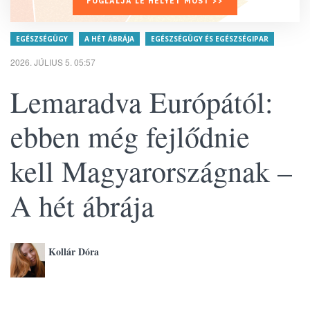
FOGLALJA LE HELYÉT MOST >>
EGÉSZSÉGÜGY
A HÉT ÁBRÁJA
EGÉSZSÉGÜGY ÉS EGÉSZSÉGIPAR
2026. JÚLIUS 5. 05:57
Lemaradva Európától:
ebben még fejlődnie
kell Magyarországnak –
A hét ábrája
Kollár Dóra