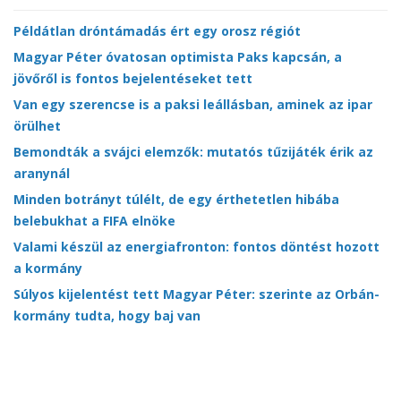
Példátlan dróntámadás ért egy orosz régiót
Magyar Péter óvatosan optimista Paks kapcsán, a
jövőről is fontos bejelentéseket tett
Van egy szerencse is a paksi leállásban, aminek az ipar
örülhet
Bemondták a svájci elemzők: mutatós tűzijáték érik az
aranynál
Minden botrányt túlélt, de egy érthetetlen hibába
belebukhat a FIFA elnöke
Valami készül az energiafronton: fontos döntést hozott
a kormány
Súlyos kijelentést tett Magyar Péter: szerinte az Orbán-
kormány tudta, hogy baj van