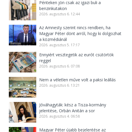
Pénteken jön csak az igazi buli a
benzinkutakon
2026. augusztus 6. 12:44
Az Amnesty szerint nincs rendben, ha
Magyar Péter dönt arról, hogy ki dolgozhat
a közmédiánál
2026. augusztus 5. 17:17
Ennyiért vesztegetik az eurót csütörtök
reggel
2026. augusztus 6. 07:08
Nem a véletlen műve volt a paksi leállás
2026. augusztus 6. 13:21
Jóváhagyták: kész a Tisza-kormány
jelentése, Orbán Anitán a sor
2026. augusztus 4. 06:58
Magyar Péter újabb bejelentése az