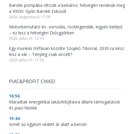
Barokk pompába öltözik a belváros: hétvégén rendezik meg
a XXXIII. Győri Barokk Esküvőt
2026. augusztus 6. 17:09
Motorbemutató és -sorsolás, rocklegendák, ingyen belépő
– ez lesz a hétvégén Diósgyőrben
2026. július 31. 12:10
Egy munkás tréfásan közölte Szopkó Tiborral, 2030-ra kész
lesz a vár – Tényleg csak viccelt?
2026. július 31. 11:56
PIAC&PROFIT CIKKEI
16:56
Maradtak energetikai lakásfelújításra állami támogatások
és piaci hitelek
15:44
Ismét az egykori védett ár alatt a benzin