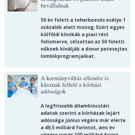
bevállalnak
50 év felett a teherbeesés esélye 1
százalék alatt mozog. Ezért egyes
külföldi klinikák a piaci rést
felismerve, célzottan az 50 feletti
nőknek kínálják a donor petesejtes
lombikprogramjaikat.
A kormányváltás ellenére is
kúsznak felfelé a kórházi
adósságok
A legfrissebb államkincstári
adatok szerint a kórházak lejárt
adóssága június végére már elérte
a 49,5 milliárd forintot, ami év
végére ismét 100 milliárd forint