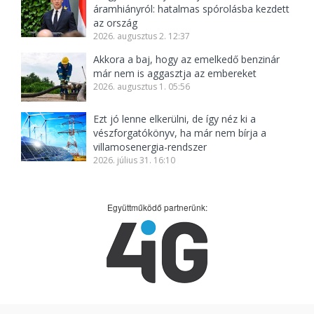
áramhiányról: hatalmas spórolásba kezdett
az ország
2026. augusztus 2. 12:37
Akkora a baj, hogy az emelkedő benzinár
már nem is aggasztja az embereket
2026. augusztus 1. 05:56
Ezt jó lenne elkerülni, de így néz ki a
vészforgatókönyv, ha már nem bírja a
villamosenergia-rendszer
2026. július 31. 16:10
Együttműködő partnerünk: