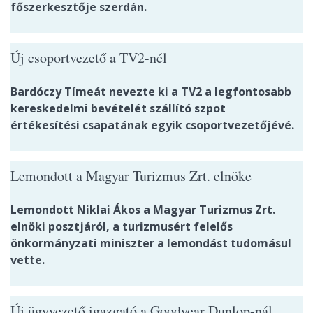
főszerkesztője szerdán.
Új csoportvezető a TV2-nél
Bardóczy Tímeát nevezte ki a TV2 a legfontosabb
kereskedelmi bevételét szállító szpot
értékesítési csapatának egyik csoportvezetőjévé.
Lemondott a Magyar Turizmus Zrt. elnöke
Lemondott Niklai Ákos a Magyar Turizmus Zrt.
elnöki posztjáról, a turizmusért felelős
önkormányzati miniszter a lemondást tudomásul
vette.
Új ügyvezető igazgató a Goodyear Dunlop-nál