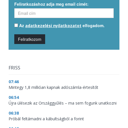
Feliratkozáshoz adja meg email címét:
Az
elfogadom.
adatkezelési nyilatkozatot
Feliratkozom
FRISS
07:46
Mintegy 1,8 millióan kapnak adószámla-értesítőt
06:54
Újra ülésezik az Országgyűlés – ma sem fogunk unatkozni
06:38
Próbál feltámadni a kábultságból a forint