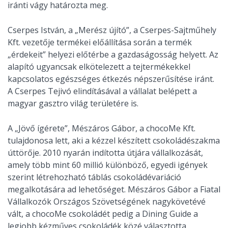
iránti vágy határozta meg.
Cserpes István, a „Merész újító”, a Cserpes-Sajtműhely
Kft. vezetője termékei előállítása során a termék
„érdekeit” helyezi előtérbe a gazdaságosság helyett. Az
alapító ugyancsak elkötelezett a tejtermékekkel
kapcsolatos egészséges étkezés népszerűsítése iránt.
A Cserpes Tejivó elindításával a vállalat belépett a
magyar gasztro világ területére is.
A „Jövő ígérete”, Mészáros Gábor, a chocoMe Kft.
tulajdonosa lett, aki a kézzel készített csokoládészakma
úttörője. 2010 nyarán indította útjára vállalkozását,
amely több mint 60 millió különböző, egyedi igények
szerint létrehozható táblás csokoládévariáció
megalkotására ad lehetőséget. Mészáros Gábor a Fiatal
Vállalkozók Országos Szövetségének nagykövetévé
vált, a chocoMe csokoládét pedig a Dining Guide a
legjobb kézműves csokoládék közé választotta.