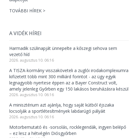
TOVÁBBI HÍREK >
A VIDÉK HÍREI
Harmadik szülinapját ünnepelte a kőszegi sehova sem
vezető híd
2026. augusztus 10. 06:16
A TISZA-kormány visszaköveteli a zuglói irodakomplexumra
kifizetett több mint 300 milliárd forintot - az ügy egyik
legnagyobb nyertese éppen az a Bayer Construct volt,
amely jelenleg Győrben egy 150 lakásos beruházásra készül
2026. augusztus 10. 06:16
A minisztérium azt ajánlja, hogy saját kútból éjszaka
locsolják a sportlétesítmények labdarúgó pályáit
2026. augusztus 10. 06:16
Motorbemutató és -sorsolás, rocklegendák, ingyen belépő
– ez lesz a hétvégén Diósgyőrben