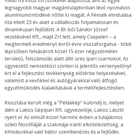
millió forintos törzstőkével alapította, ami az egyik
legnagyobb magyar magántulajdonban lévő nyomásos
alumíniumöntödévé nőtte ki magát. A Fémalk elindulása
óta eltelt 23 év alatt a vállalkozás folyamatosan és
dinamikusan fejlődött. A Bt-ből Sándor József
vezetésével Kft., majd Zrt lett, amely Csepelen – a
megtermelt eredményt évről-évre visszaforgatva - több
lépcsőben felvásárolt közel 15 ezer négyzetméter
területű, felszámolás alatt álló üres ipari csarnokot. Az
ügyvezető nemzetközi szinten is jelentős versenyelőnyt
ért el a fejlesztési tevékenység előtérbe helyezésével,
valamint a vevőkkel és autógyárakkal való átfogó
együttműködés kialakításával a termékfejlesztésben.
Kiosztása került még a "Példakép" különdíj is, melyet
idén a Lakics Gépipari Kft. ügyvezetője, Lakics László
nyert el. Az elmúlt közel harminc évben a tulajdonos
üzleti filozófiáját a szakmája iránti elkötelezettség, a
kihívásokkal való bátor szembenézés és a fejlődés