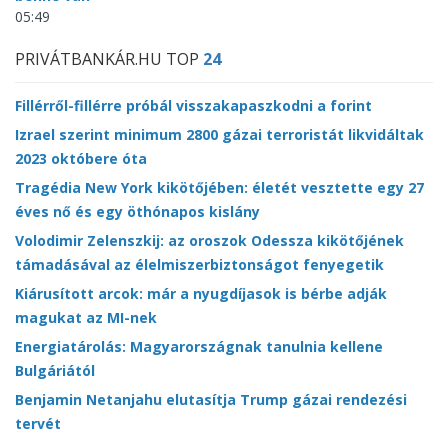
05:49
PRIVÁTBANKÁR.HU TOP
24
Fillérről-fillérre próbál visszakapaszkodni a forint
Izrael szerint minimum 2800 gázai terroristát likvidáltak
2023 októbere óta
Tragédia New York kikötőjében: életét vesztette egy 27
éves nő és egy öthónapos kislány
Volodimir Zelenszkij: az oroszok Odessza kikötőjének
támadásával az élelmiszerbiztonságot fenyegetik
Kiárusított arcok: már a nyugdíjasok is bérbe adják
magukat az MI-nek
Energiatárolás: Magyarországnak tanulnia kellene
Bulgáriától
Benjamin Netanjahu elutasítja Trump gázai rendezési
tervét