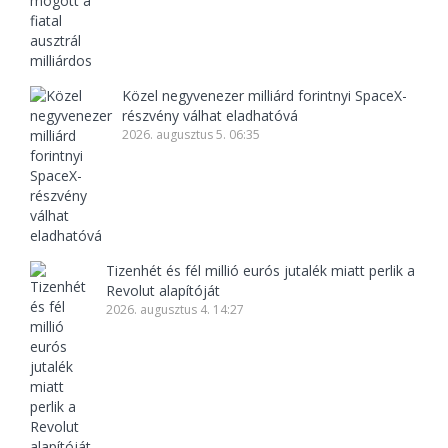
Közel negyvenezer milliárd forintnyi SpaceX-
részvény válhat eladhatóvá
2026. augusztus 5. 06:35
Tizenhét és fél millió eurós jutalék miatt perlik a
Revolut alapítóját
2026. augusztus 4. 14:27