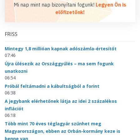
Mi nap mint nap bizonyítani fogunk!
Legyen Ön is
előfizetőnk!
FRISS
Mintegy 1,8 millióan kapnak adószámla-értesítőt
07:46
Újra ülésezik az Országgyűlés – ma sem fogunk
unatkozni
06:54
Próbál feltámadni a kábultságból a forint
06:38
A jegybank elérhetőnek látja az idei 2 százalékos
inflációt
06:18
Több mint 70 éves téglagyár szűnhet meg
Magyarországon, ebben az Orbán-kormány keze is
benne van