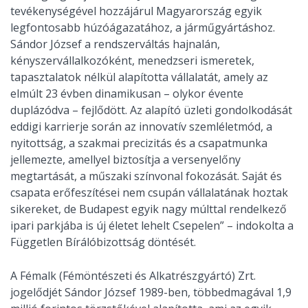
tevékenységével hozzájárul Magyarország egyik
legfontosabb húzóágazatához, a járműgyártáshoz.
Sándor József a rendszerváltás hajnalán,
kényszervállalkozóként, menedzseri ismeretek,
tapasztalatok nélkül alapította vállalatát, amely az
elmúlt 23 évben dinamikusan – olykor évente
duplázódva – fejlődött. Az alapító üzleti gondolkodását
eddigi karrierje során az innovatív szemléletmód, a
nyitottság, a szakmai precizitás és a csapatmunka
jellemezte, amellyel biztosítja a versenyelőny
megtartását, a műszaki színvonal fokozását. Saját és
csapata erőfeszítései nem csupán vállalatának hoztak
sikereket, de Budapest egyik nagy múlttal rendelkező
ipari parkjába is új életet lehelt Csepelen” – indokolta a
Független Bírálóbizottság döntését.
A Fémalk (Fémöntészeti és Alkatrészgyártó) Zrt.
jogelődjét Sándor József 1989-ben, többedmagával 1,9