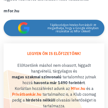
mfor.hu
Tájékozódjon hiteles forrásból: itt
megadhatja, hogy a Google előnyben
részesítse az Mfor cikkeit!
LEGYEN ÖN IS ELŐFIZETŐNK!
Előfizetőink máshol nem olvasott, higgadt
hangvételű, tárgyilagos és
magas szakmai színvonalú
tartalomhoz jutnak
hozzá
havonta már 1490 forintért
.
Korlátlan hozzáférést adunk az
Mfor.hu
és a
Privátbankár.hu
tartalmaihoz is, a Klub csomag
pedig a
hirdetés nélküli
olvasási lehetőséget is
tartalmazza.