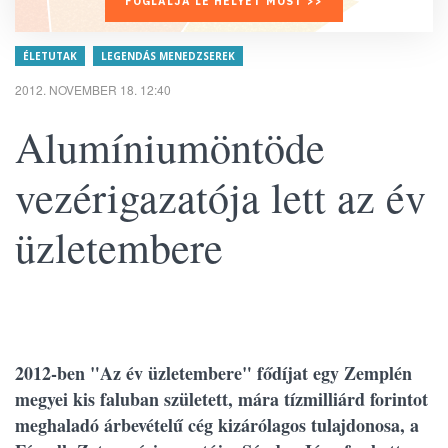
FOGLALJA LE HELYÉT MOST >>
ÉLETUTAK
LEGENDÁS MENEDZSEREK
2012. NOVEMBER 18. 12:40
Alumíniumöntöde
vezérigazatója lett az év
üzletembere
2012-ben "Az év üzletembere" fődíjat egy Zemplén
megyei kis faluban született, mára tízmilliárd forintot
meghaladó árbevételű cég kizárólagos tulajdonosa, a