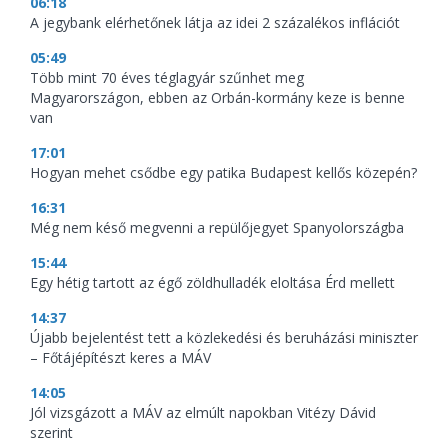
06:18
A jegybank elérhetőnek látja az idei 2 százalékos inflációt
05:49
Több mint 70 éves téglagyár szűnhet meg
Magyarországon, ebben az Orbán-kormány keze is benne
van
17:01
Hogyan mehet csődbe egy patika Budapest kellős közepén?
16:31
Még nem késő megvenni a repülőjegyet Spanyolországba
15:44
Egy hétig tartott az égő zöldhulladék eloltása Érd mellett
14:37
Újabb bejelentést tett a közlekedési és beruházási miniszter
– Főtájépítészt keres a MÁV
14:05
Jól vizsgázott a MÁV az elmúlt napokban Vitézy Dávid
szerint