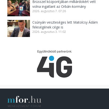
Brüsszel központjában milliárdokért vett
volna ingatlant az Orbán-kormány
2026. augusztus 7. 07:26
Csúnyán veszteséges lett Matolcsy Ádám
feleségének cége is
2026. augusztus 3. 11:02
Együttműködő partnerünk: