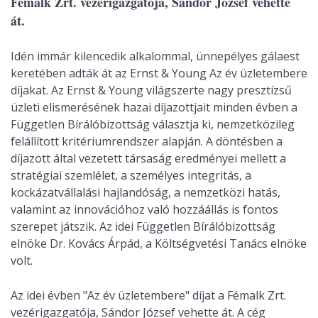
Fémalk Zrt. vezérigazgatója, Sándor József vehette
át.
Idén immár kilencedik alkalommal, ünnepélyes gálaest
keretében adták át az Ernst & Young Az év üzletembere
díjakat. Az Ernst & Young világszerte nagy presztízsű
üzleti elismerésének hazai díjazottjait minden évben a
Független Bírálóbizottság választja ki, nemzetközileg
felállított kritériumrendszer alapján. A döntésben a
díjazott által vezetett társaság eredményei mellett a
stratégiai szemlélet, a személyes integritás, a
kockázatvállalási hajlandóság, a nemzetközi hatás,
valamint az innovációhoz való hozzáállás is fontos
szerepet játszik. Az idei Független Bírálóbizottság
elnöke Dr. Kovács Árpád, a Költségvetési Tanács elnöke
volt.
Az idei évben "Az év üzletembere" díjat a Fémalk Zrt.
vezérigazgatója, Sándor József vehette át. A cég