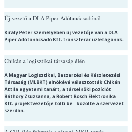
Új vezető a DLA Piper Adótanácsadónál
Király Péter személyében új vezetője van a DLA
Piper Adótanácsadó Kft. transzferár üzletágának.
Chikán a logisztikai társaság élén
A Magyar Logisztikai, Beszerzési és Készletezési
Társaság (MLBKT) elnökévé választották Chikán
Attila egyetemi tanárt, a társelnöki pozíciót
Báthory Zsuzsanna, a Robert Bosch Elektronika
Kft. projektvezetője tölti be - közölte a szervezet
szerdán.
A CIB élén folytatja a távozó MKB-vezér