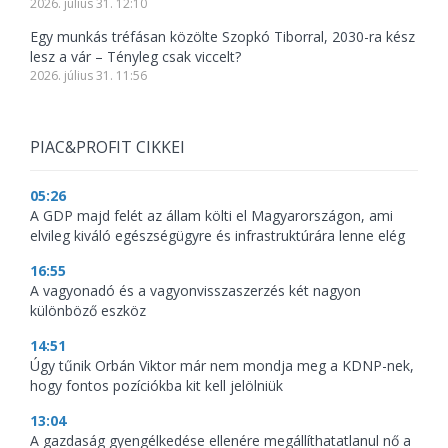
2026. július 31. 12:10
Egy munkás tréfásan közölte Szopkó Tiborral, 2030-ra kész
lesz a vár – Tényleg csak viccelt?
2026. július 31. 11:56
PIAC&PROFIT CIKKEI
05:26
A GDP majd felét az állam költi el Magyarországon, ami
elvileg kiváló egészségügyre és infrastruktúrára lenne elég
16:55
A vagyonadó és a vagyonvisszaszerzés két nagyon
különböző eszköz
14:51
Úgy tűnik Orbán Viktor már nem mondja meg a KDNP-nek,
hogy fontos pozíciókba kit kell jelölniük
13:04
A gazdaság gyengélkedése ellenére megállíthatatlanul nő a