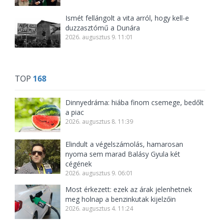
Ismét fellángolt a vita arról, hogy kell-e
duzzasztómű a Dunára
2026. augusztus 9. 11:01
TOP
168
Dinnyedráma: hiába finom csemege, bedőlt
a piac
2026. augusztus 8. 11:39
Elindult a végelszámolás, hamarosan
nyoma sem marad Balásy Gyula két
cégének
2026. augusztus 9. 06:01
Most érkezett: ezek az árak jelenhetnek
meg holnap a benzinkutak kijelzőin
2026. augusztus 4. 11:24