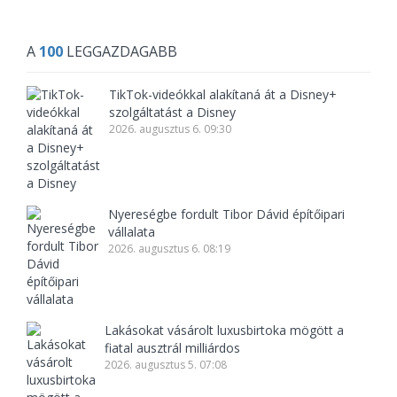
A
100
LEGGAZDAGABB
TikTok-videókkal alakítaná át a Disney+
szolgáltatást a Disney
2026. augusztus 6. 09:30
Nyereségbe fordult Tibor Dávid építőipari
vállalata
2026. augusztus 6. 08:19
Lakásokat vásárolt luxusbirtoka mögött a
fiatal ausztrál milliárdos
2026. augusztus 5. 07:08