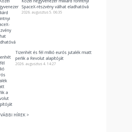
Közel negyvenezer milliárd forintnyi
SpaceX-részvény válhat eladhatóvá
2026. augusztus 5. 06:35
Tizenhét és fél millió eurós jutalék miatt
perlik a Revolut alapítóját
2026. augusztus 4. 14:27
VÁBBI HÍREK >