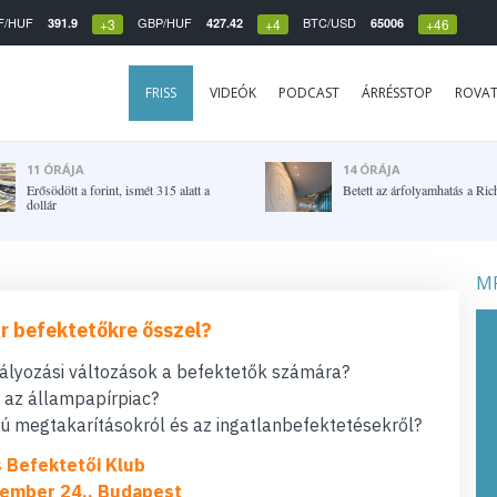
F/HUF
GBP/HUF
BTC/USD
391.9
427.42
65006
+3
+4
+46
FRISS
VIDEÓK
PODCAST
ÁRRÉSSTOP
ROVA
11 ÓRÁJA
14 ÓRÁJA
Erősödött a forint, ismét 315 alatt a
Betett az árfolyamhatás a Ric
dollár
MF
r befektetőkre ősszel?
bályozási változások a befektetők számára?
t az állampapírpiac?
 megtakarításokról és az ingatlanbefektetésekről?
s Befektetői Klub
ember 24., Budapest