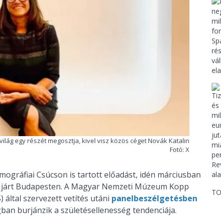
világ egy részét megosztja, kivel visz közös céget Novák Katalin
Fotó: X
ráfiai Csúcson is tartott előadást, idén márciusban
n járt Budapesten. A Magyar Nemzeti Múzeum Kopp
TO
 által szervezett vetítés utáni
panelbeszélgetésben
gban burjánzik a születésellenesség tendenciája.