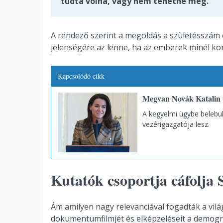
tudta volna, vagy nem tehetné meg.
A rendező szerint a megoldás a születésszám
jelenségére az lenne, ha az emberek minél ko
Kapcsolódó cikk
Megvan Novák Katalin 
A kegyelmi ügybe belebuko
vezérigazgatója lesz.
Kutatók csoportja cáfolja S
Ám amilyen nagy relevanciával fogadták a vil
dokumentumfilmjét és elképzeléseit a demográf