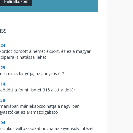
Feliratkozom
ISS
:24
kordot döntött a német export, és ez a magyar
óiparra is hatással lehet
:29
nek nincs bingója, az annyit is ér?
:14
södött a forint, ismét 315 alatt a dollár
:58
mániában már lekapcsolhatja a nagy ipari
gyasztókat az áramszolgáltató
:04
asztikus változásokat hozna az Egyensúly Intézet