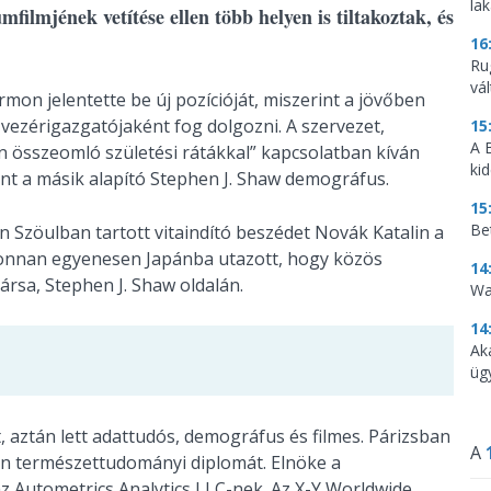
la
lmjének vetítése ellen több helyen is tiltakoztak, és
16
Ru
vá
mon jelentette be új pozícióját, miszerint a jövőben
 vezérigazgatójaként fog dolgozni. A szervezet,
15
A 
an összeomló születési rátákkal” kapcsolatban kíván
ki
int a másik alapító Stephen J. Shaw demográfus.
15
Be
 Szöulban tartott vitaindító beszédet Novák Katalin a
ahonnan egyenesen Japánba utazott, hogy közös
14
ársa, Stephen J. Shaw oldalán.
Wa
14
Ak
üg
aztán lett adattudós, demográfus és filmes. Párizsban
A
en természettudományi diplomát. Elnöke a
 Autometrics Analytics LLC-nek. Az X-Y Worldwide