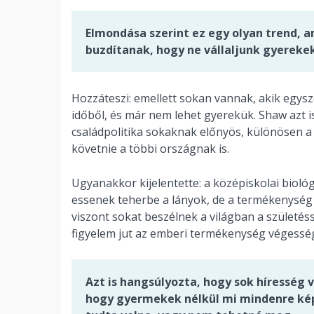
Elmondása szerint ez egy olyan trend, 
buzdítanak, hogy ne vállaljunk gyereke
Hozzáteszi: emellett sokan vannak, akik egys
időből, és már nem lehet gyerekük. Shaw azt 
családpolitika sokaknak előnyös, különösen a
követnie a többi országnak is.
Ugyanakkor kijelentette: a középiskolai biol
essenek teherbe a lányok, de a termékenység 
viszont sokat beszélnek a világban a születés
figyelem jut az emberi termékenység végessé
Azt is hangsúlyozta, hogy sok híresség v
hogy gyermekek nélkül mi mindenre kép