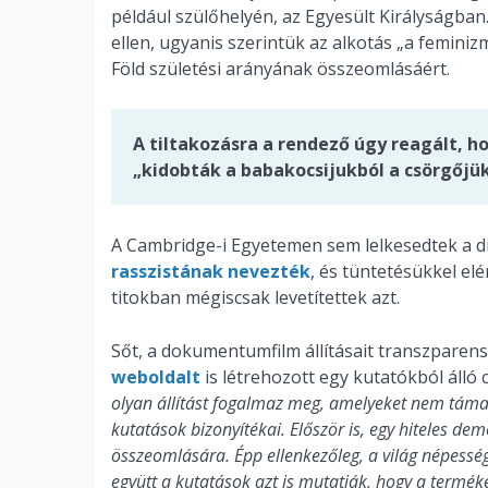
például szülőhelyén, az Egyesült Királyságba
ellen, ugyanis szerintük az alkotás „a feminiz
Föld születési arányának összeomlásáért.
A tiltakozásra a rendező úgy reagált, 
„kidobták a babakocsijukból a csörgőjük
A Cambridge-i Egyetemen sem lelkesedtek a di
rasszistának nevezték
, és tüntetésükkel elé
titokban mégiscsak levetítettek azt.
Sőt, a dokumentumfilm állításait transzparen
weboldalt
is létrehozott egy kutatókból álló c
olyan állítást fogalmaz meg, amelyeket nem táma
kutatások bizonyítékai. Először is, egy hiteles de
összeomlására. Épp ellenkezőleg, a világ népesség
együtt a kutatások azt is mutatják, hogy a termé