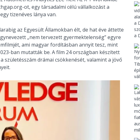
hgap.org-ot, egy társadalmi célú vállalkozást a
s egy tizenéves lánya van.
rabig az Egyesült Államokban élt, de hat éve áttette
úgynevezett „nem tervezett gyermektelenség” egyre
mfilmjét, ami magyar fordításban annyit tesz, mint
023-ban mutatták be. A film 24 országban készített
a a születésszám drámai csökkenését, valamint a jövő
yeit.