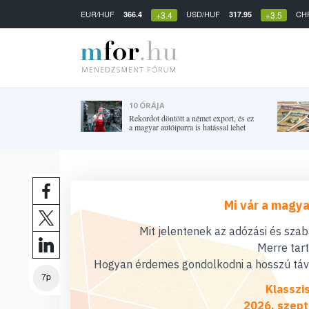
EUR/HUF
USD/HUF
CH
366.4
317.95
+3.4
+3.5
10 ÓRÁJA
Rekordot döntött a német export, és ez
a magyar autóiparra is hatással lehet
Mi vár a magya
Mit jelentenek az adózási és sza
Merre tar
Hogyan érdemes gondolkodni a hosszú távú
7p
Klasszi
2026. szept