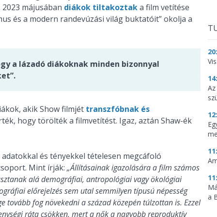
n. 2023 májusában
diákok tiltakoztak
a film vetítése
mus és a modern randevúzási világ buktatóit” okolja a
TU
20
Vi
hogy a lázadó diákoknak minden bizonnyal
et”.
14
Az
sz
ákok, akik Show filmjét
transzfóbnak és
12
rték, hogy törölték a filmvetítést. Igaz, aztán Shaw-ék
Eg
me
11
s adatokkal és tényekkel tételesen megcáfoló
Am
soport. Mint írják:
„Állításainak igazolására a film számos
11
sztanak alá demográfiai, antropológiai vagy ökológiai
Má
mográfiai előrejelzés sem utal semmilyen típusú népesség
a 
e tovább fog növekedni a század közepén túlzottan is. Ezzel
kenységi ráta csökken, mert a nők a nagyobb reproduktív