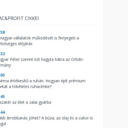
AC&PROFIT CIKKEI
:58
magyar vállalatok működését is fenyegeti a
élsőséges időjárás
:32
gyar Péter szerint ezt hagyta hátra az Orbán-
rmány
:05
néma értékesítő a ruhán: Hogyan épít prémium
rkát a tökéletes ruhacímke?
:45
szatér az élet a zalai gyárba
:44
abb árrobbanás jöhet? A búza, az olaj és a cukor is
águl