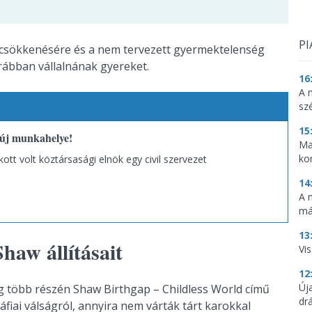
PI
 csökkenésére és a nem tervezett gyermektelenség
rábban vállalnának gyereket.
16
A 
sz
15
új munkahelye!
Ma
ko
tt volt köztársasági elnök egy civil szervezet
14
A 
má
13
haw állításait
Vis
12
Új
ág több részén Shaw Birthgap – Childless World című
dr
iai válságról, annyira nem várták tárt karokkal