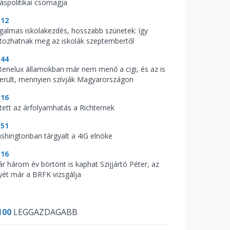
káspolitikai csomagja
:12
galmas iskolakezdés, hosszabb szünetek: így
ltozhatnak meg az iskolák szeptembertől
:44
Benelux államokban már nem menő a cigi, és az is
derült, mennyien szívják Magyarországon
:16
tett az árfolyamhatás a Richternek
:51
shingtonban tárgyalt a 4iG elnöke
:16
ár három év börtönt is kaphat Szijjártó Péter, az
yét már a BRFK vizsgálja
100
LEGGAZDAGABB