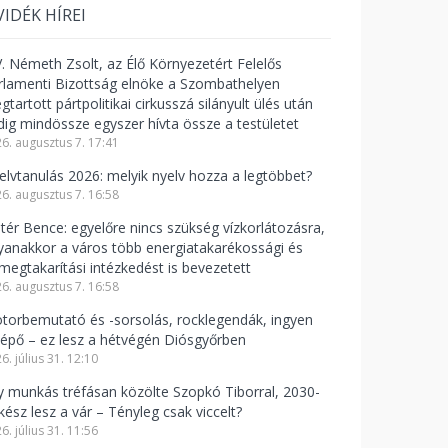
VIDÉK HÍREI
V. Németh Zsolt, az Élő Környezetért Felelős
rlamenti Bizottság elnöke a Szombathelyen
tartott pártpolitikai cirkusszá silányult ülés után
dig mindössze egyszer hívta össze a testületet
6. augusztus 7. 17:41
elvtanulás 2026: melyik nyelv hozza a legtöbbet?
6. augusztus 7. 16:58
ntér Bence: egyelőre nincs szükség vízkorlátozásra,
yanakkor a város több energiatakarékossági és
zmegtakarítási intézkedést is bevezetett
6. augusztus 7. 16:58
torbemutató és -sorsolás, rocklegendák, ingyen
lépő – ez lesz a hétvégén Diósgyőrben
6. július 31. 12:10
y munkás tréfásan közölte Szopkó Tiborral, 2030-
kész lesz a vár – Tényleg csak viccelt?
6. július 31. 11:56