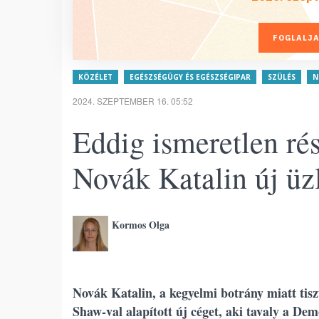
FOGLALJA
KÖZÉLET
EGÉSZSÉGÜGY ÉS EGÉSZSÉGIPAR
SZÜLÉS
N
2024. SZEPTEMBER 16. 05:52
Eddig ismeretlen ré
Novák Katalin új üzl
Kormos Olga
Novák Katalin, a kegyelmi botrány miatt tisz
Shaw-val alapított új céget, aki tavaly a Dem