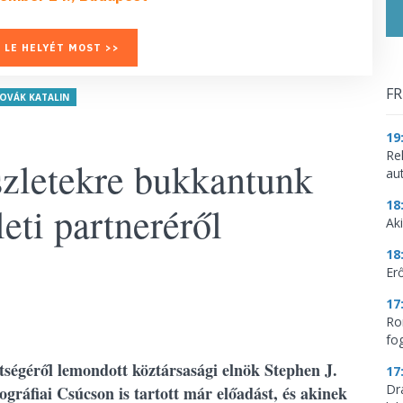
 LE HELYÉT MOST >>
FR
OVÁK KATALIN
19
Re
szletekre bukkantunk
aut
18
eti partneréről
Aki
18
Erő
17
Ro
fo
tségéről lemondott köztársasági elnök Stephen J.
17
Dr
ográfiai Csúcson is tartott már előadást, és akinek