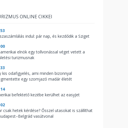
RIZMUS ONLINE CIKKEI
:53
sszaszámlálás indul: pár nap, és kezdődik a Sziget
:00
 amerikai elnök egy tollvonással véget vetett a
ületési turizmusnak
:33
y kis odafigyelés, ami minden bizonnyal
gmentette egy szomjazó madár életét
:14
erikai befektető kezébe kerülhet az easyJet
:02
r csak hetek kérdése? Ősszel utasokat is szállíthat
Budapest–Belgrád vasútvonal