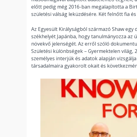
előtt pedig még 2016-ban megalapította a Birt
születési válság leküzdésére. Két felnőtt fia é
Az Egyesült Királyságból származó Shaw egy da
székhelyét Japánba, hogy tanulmányozza az 
növekvő jelenségét. Az erről szóló dokumentu
Születési különbségek – Gyermektelen világ, 2
személyes interjúk és adatok alapján vizsgálj
társadalmaira gyakorolt ​​okait és következmén