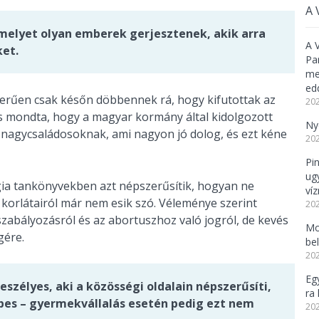
A 
amelyet olyan emberek gerjesztenek, akik arra
A 
ket.
Pa
meg
ed
zerűen csak későn döbbennek rá, hogy kifutottak az
202
is mondta, hogy a magyar kormány által kidolgozott
Ny
 nagycsaládosoknak, ami nagyon jó dolog, és ezt kéne
202
Pi
ug
ógia tankönyvekben azt népszerűsítik, hogyan ne
ví
korlátairól már nem esik szó. Véleménye szerint
202
szabályozásról és az abortuszhoz való jogról, de kevés
Mo
gére.
be
202
Eg
eszélyes, aki a közösségi oldalain népszerűsíti,
ra 
es – gyermekvállalás esetén pedig ezt nem
202