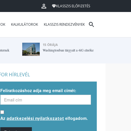
KLASSZIS ELŐFIZETÉS
TOK
KALKULÁTOROK
KLASSZIS RENDEZVÉNYEK
15 ÓRÁJA
hternek
Washingtonban tárgyalt a 4iG elnöke
OR HÍRLEVÉL
Feliratkozáshoz adja meg email címét:
Az
elfogadom.
adatkezelési nyilatkozatot