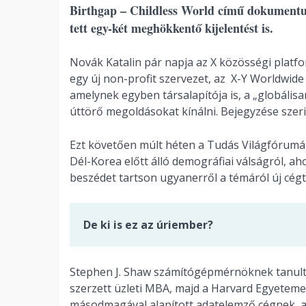
Birthgap – Childless World című dokumentumfi
tett egy-két meghökkentő kijelentést is.
Novák Katalin pár napja az X közösségi platfor
egy új non-profit szervezet, az X-Y Worldwide
amelynek egyben társalapítója is, a „globális
úttörő megoldásokat kínálni. Bejegyzése szer
Ezt követően múlt héten a Tudás Világfórumán
Dél-Korea előtt álló demográfiai válságról, 
beszédet tartson ugyanerről a témáról új cégt
De ki is ez az úriember?
Stephen J. Shaw számítógépmérnöknek tanult, 
szerzett üzleti MBA, majd a Harvard Egyetem
másodmagával alapított adatelemző cégnek, az