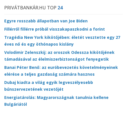
PRIVÁTBANKÁR.HU TOP
24
Egyre rosszabb állapotban van Joe Biden
Fillérről fillérre próbál visszakapaszkodni a forint
Tragédia New York kikötőjében: életét vesztette egy 27
éves nő és egy öthónapos kislány
Volodimir Zelenszkij: az oroszok Odessza kikötőjének
támadásával az élelmiszerbiztonságot fenyegetik
Banai Péter Benő: az euróbevezetés követelményeinek
elérése a teljes gazdaság számára hasznos
Dubaj kiadta a világ egyik legveszélyesebb
bűnszervezetének vezetőjét
Energiatárolás: Magyarországnak tanulnia kellene
Bulgáriától