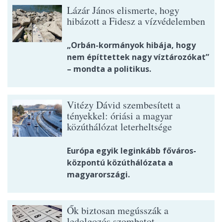
Lázár János elismerte, hogy
hibázott a Fidesz a vízvédelemben
„Orbán-kormányok hibája, hogy
nem építtettek nagy víztározókat”
– mondta a politikus.
Vitézy Dávid szembesített a
tényekkel: óriási a magyar
közúthálózat leterheltsége
Európa egyik leginkább főváros-
központú közúthálózata a
magyarországi.
Ők biztosan megússzák a
ledolgozós szombatot