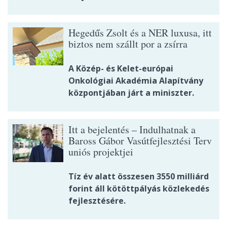
Hegedűs Zsolt és a NER luxusa, itt
biztos nem szállt por a zsírra
A Közép- és Kelet-európai
Onkológiai Akadémia Alapítvány
központjában járt a miniszter.
Itt a bejelentés – Indulhatnak a
Baross Gábor Vasútfejlesztési Terv
uniós projektjei
Tíz év alatt összesen 3550 milliárd
forint áll kötöttpályás közlekedés
fejlesztésére.