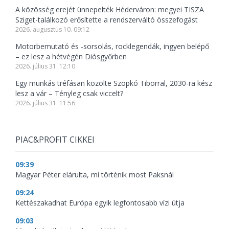
A közösség erejét ünnepelték Héderváron: megyei TISZA
Sziget-találkozó erősítette a rendszerváltó összefogást
2026. augusztus 10. 09:12
Motorbemutató és -sorsolás, rocklegendák, ingyen belépő
– ez lesz a hétvégén Diósgyőrben
2026. július 31. 12:10
Egy munkás tréfásan közölte Szopkó Tiborral, 2030-ra kész
lesz a vár – Tényleg csak viccelt?
2026. július 31. 11:56
PIAC&PROFIT CIKKEI
09:39
Magyar Péter elárulta, mi történik most Paksnál
09:24
Kettészakadhat Európa egyik legfontosabb vízi útja
09:03