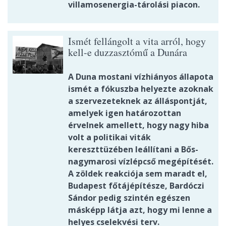
villamosenergia-tárolási piacon.
Ismét fellángolt a vita arról, hogy
kell-e duzzasztómű a Dunára
A Duna mostani vízhiányos állapota
ismét a fókuszba helyezte azoknak
a szervezeteknek az álláspontját,
amelyek igen határozottan
érvelnek amellett, hogy nagy hiba
volt a politikai viták
kereszttüzében leállítani a Bős-
nagymarosi vízlépcső megépítését.
A zöldek reakciója sem maradt el,
Budapest főtájépítésze, Bardóczi
Sándor pedig szintén egészen
másképp látja azt, hogy mi lenne a
helyes cselekvési terv.