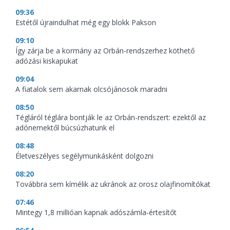
09:36
Estétől újraindulhat még egy blokk Pakson
09:10
Így zárja be a kormány az Orbán-rendszerhez köthető
adózási kiskapukat
09:04
A fiatalok sem akarnak olcsójánosok maradni
08:50
Tégláról téglára bontják le az Orbán-rendszert: ezektől az
adónemektől búcsúzhatunk el
08:48
Életveszélyes segélymunkásként dolgozni
08:20
Továbbra sem kímélik az ukránok az orosz olajfinomítókat
07:46
Mintegy 1,8 millióan kapnak adószámla-értesítőt