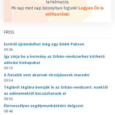
tartalmazza.
Mi nap mint nap bizonyítani fogunk!
Legyen Ön is
előfizetőnk!
FRISS
Estétől újraindulhat még egy blokk Pakson
09:36
Így zárja be a kormány az Orbán-rendszerhez köthető
adózási kiskapukat
09:10
A fiatalok sem akarnak olcsójánosok maradni
09:04
Tégláról téglára bontják le az Orbán-rendszert: ezektől
az adónemektől búcsúzhatunk el
08:50
Életveszélyes segélymunkásként dolgozni
08:48