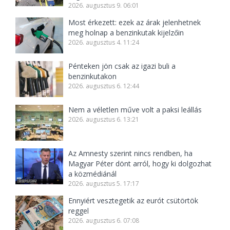
2026. augusztus 9. 06:01
Most érkezett: ezek az árak jelenhetnek
meg holnap a benzinkutak kijelzőin
2026. augusztus 4. 11:24
Pénteken jön csak az igazi buli a
benzinkutakon
2026. augusztus 6. 12:44
Nem a véletlen műve volt a paksi leállás
2026. augusztus 6. 13:21
Az Amnesty szerint nincs rendben, ha
Magyar Péter dönt arról, hogy ki dolgozhat
a közmédiánál
2026. augusztus 5. 17:17
Ennyiért vesztegetik az eurót csütörtök
reggel
2026. augusztus 6. 07:08