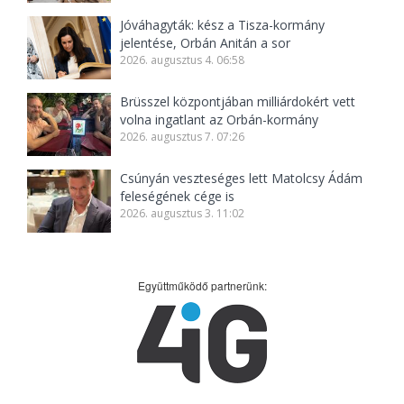
Jóváhagyták: kész a Tisza-kormány
jelentése, Orbán Anitán a sor
2026. augusztus 4. 06:58
Brüsszel központjában milliárdokért vett
volna ingatlant az Orbán-kormány
2026. augusztus 7. 07:26
Csúnyán veszteséges lett Matolcsy Ádám
feleségének cége is
2026. augusztus 3. 11:02
Együttműködő partnerünk: