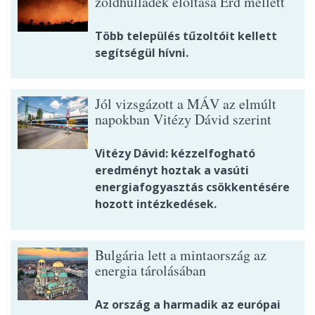
zöldhulladék eloltása Érd mellett
Több település tűzoltóit kellett
segítségül hívni.
Jól vizsgázott a MÁV az elmúlt
napokban Vitézy Dávid szerint
Vitézy Dávid: kézzelfogható
eredményt hoztak a vasúti
energiafogyasztás csökkentésére
hozott intézkedések.
Bulgária lett a mintaország az
energia tárolásában
Az ország a harmadik az európai