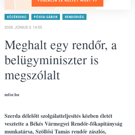
FOGLALJA LE HELYÉT MOST >>
KÖZÉRDEKŰ
PÓSFAI GÁBOR
RENDŐRSÉG
2026. JÚNIUS 3. 14:55
Meghalt egy rendőr, a
belügyminiszter is
megszólalt
mfor.hu
Szerda délelőtt szolgálatteljesítés közben életét
vesztette a Békés Vármegyei Rendőr-főkapitányság
munkatársa, Szöllősi Tamás rendőr zászlós,