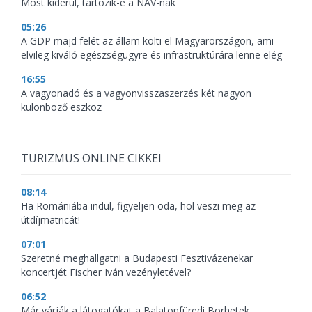
Most kiderül, tartozik-e a NAV-nak
05:26
A GDP majd felét az állam költi el Magyarországon, ami
elvileg kiváló egészségügyre és infrastruktúrára lenne elég
16:55
A vagyonadó és a vagyonvisszaszerzés két nagyon
különböző eszköz
TURIZMUS ONLINE CIKKEI
08:14
Ha Romániába indul, figyeljen oda, hol veszi meg az
útdíjmatricát!
07:01
Szeretné meghallgatni a Budapesti Fesztivázenekar
koncertjét Fischer Iván vezényletével?
06:52
Már várják a látogatókat a Balatonfüredi Borhetek