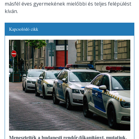
másfél éves gyermekének mielőbbi és teljes felépülést
kíván.
Kapcsolódó cikk
Menesztették a budapesti rendőr-főkapitányt, mutatjuk,