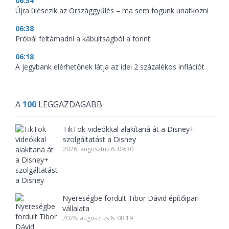
06:54
Újra ülésezik az Országgyűlés – ma sem fogunk unatkozni
06:38
Próbál feltámadni a kábultságból a forint
06:18
A jegybank elérhetőnek látja az idei 2 százalékos inflációt
A
100
LEGGAZDAGABB
TikTok-videókkal alakítaná át a Disney+
szolgáltatást a Disney
2026. augusztus 6. 09:30
Nyereségbe fordult Tibor Dávid építőipari
vállalata
2026. augusztus 6. 08:19