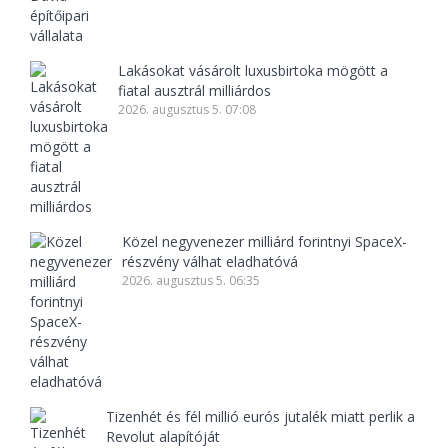
Lakásokat vásárolt luxusbirtoka mögött a
fiatal ausztrál milliárdos
2026. augusztus 5. 07:08
Közel negyvenezer milliárd forintnyi SpaceX-
részvény válhat eladhatóvá
2026. augusztus 5. 06:35
Tizenhét és fél millió eurós jutalék miatt perlik a
Revolut alapítóját