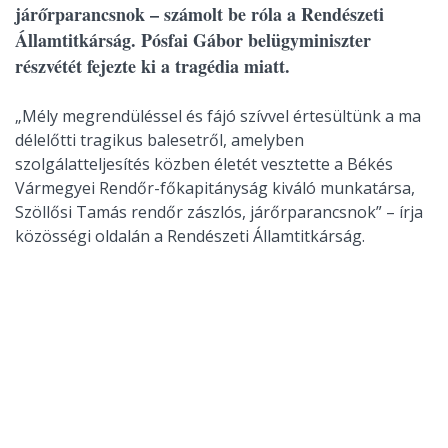
járőrparancsnok – számolt be róla a Rendészeti
Államtitkárság. Pósfai Gábor belügyminiszter
részvétét fejezte ki a tragédia miatt.
„Mély megrendüléssel és fájó szívvel értesültünk a ma
délelőtti tragikus balesetről, amelyben
szolgálatteljesítés közben életét vesztette a Békés
Vármegyei Rendőr-főkapitányság kiváló munkatársa,
Szöllősi Tamás rendőr zászlós, járőrparancsnok” – írja
közösségi oldalán a Rendészeti Államtitkárság.