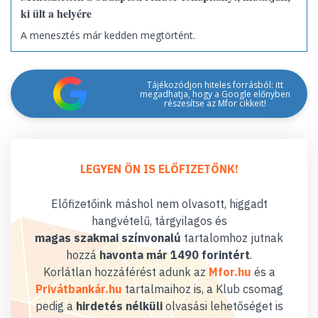
ki ült a helyére
A menesztés már kedden megtörtént.
Tájékozódjon hiteles forrásból: itt
megadhatja, hogy a Google előnyben
részesítse az Mfor cikkeit!
LEGYEN ÖN IS ELŐFIZETŐNK!
Előfizetőink máshol nem olvasott, higgadt
hangvételű, tárgyilagos és
magas szakmai színvonalú
tartalomhoz jutnak
hozzá
havonta már 1490 forintért
.
Korlátlan hozzáférést adunk az
Mfor.hu
és a
Privátbankár.hu
tartalmaihoz is, a Klub csomag
pedig a
hirdetés nélküli
olvasási lehetőséget is