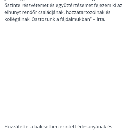
őszinte részvétemet és együttérzésemet fejezem ki az
elhunyt rendőr családjának, hozzátartozóinak és
kollégáinak. Osztozunk a fájdalmukban” – írta.
Hozzátette: a balesetben érintett édesanyának és