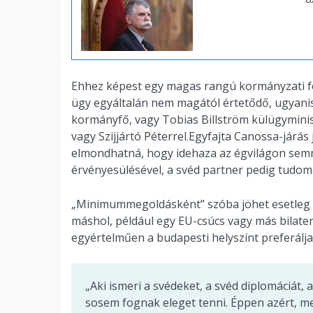
Ehhez képest egy magas rangú kormányzati fo
ügy egyáltalán nem magától értetődő, ugyanis 
kormányfő, vagy Tobias Billström külügyminis
vagy Szijjártó Péterrel.Egyfajta Canossa-járás
elmondhatná, hogy idehaza az égvilágon semm
érvényesülésével, a svéd partner pedig tudomá
„Minimummegoldásként” szóba jöhet esetleg e
máshol, például egy EU-csúcs vagy más bilat
egyértelműen a budapesti helyszínt preferálja
„Aki ismeri a svédeket, a svéd diplomáciát,
sosem fognak eleget tenni. Éppen azért, me