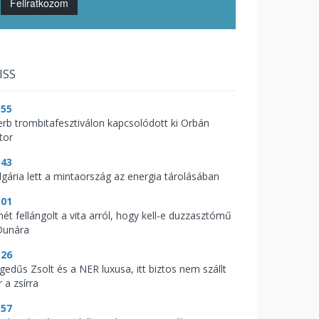
Feliratkozom
ISS
:55
erb trombitafesztiválon kapcsolódott ki Orbán
tor
:43
lgária lett a mintaország az energia tárolásában
:01
mét fellángolt a vita arról, hogy kell-e duzzasztómű
Dunára
:26
gedűs Zsolt és a NER luxusa, itt biztos nem szállt
 a zsírra
:57