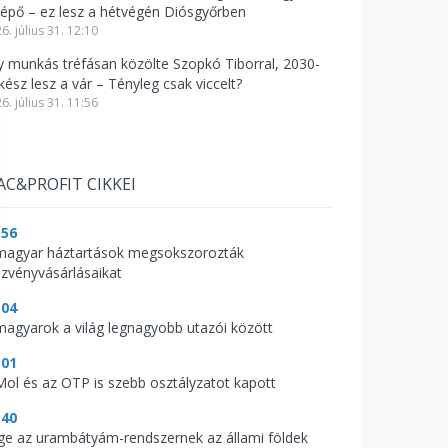
lépő – ez lesz a hétvégén Diósgyőrben
6. július 31. 12:10
y munkás tréfásan közölte Szopkó Tiborral, 2030-
kész lesz a vár – Tényleg csak viccelt?
6. július 31. 11:56
AC&PROFIT CIKKEI
:56
magyar háztartások megsokszorozták
szvényvásárlásaikat
:04
magyarok a világ legnagyobb utazói között
:01
Mol és az OTP is szebb osztályzatot kapott
:40
ge az urambátyám-rendszernek az állami földek