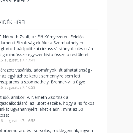
VÁBBI HÍREK >
VIDÉK HÍREI
V. Németh Zsolt, az Élő Környezetért Felelős
rlamenti Bizottság elnöke a Szombathelyen
tartott pártpolitikai cirkusszá silányult ülés után
dig mindössze egyszer hívta össze a testületet
6. augusztus 7. 17:41
lárazott vásárlás, adományok, átláthatatlanság -
r az egyházhoz került semennyire sem lett
anszparens a szombathelyi Brenner-villa ügye
6. augusztus 7. 16:58
lt idő, amikor V. Németh Zsoltnak a
zgazdálkodásról az jutott eszébe, hogy a 40 fokos
linkát ugyanannyiért lehet eladni, mint az 50
kosat
6. augusztus 7. 16:58
torbemutató és -sorsolás, rocklegendák, ingyen