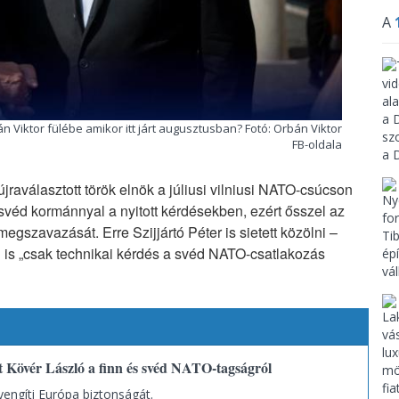
A
 Viktor fülébe amikor itt járt augusztusban? Fotó: Orbán Viktor
FB-oldala
jraválasztott török elnök a júliusi vilniusi NATO-csúcson
svéd kormánnyal a nyitott kérdésekben, ezért ősszel az
egszavazását. Erre Szijjártó Péter is sietett közölni –
l is „csak technikai kérdés a svéd NATO-csatlakozás
 Kövér László a finn és svéd NATO-tagságról
yengíti Európa biztonságát.