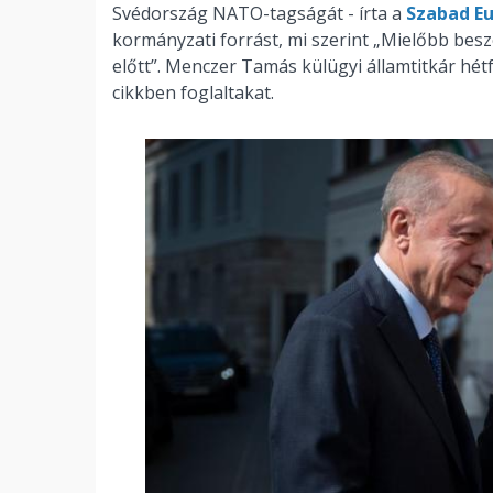
Svédország NATO-tagságát - írta a
Szabad E
kormányzati forrást, mi szerint „Mielőbb be
előtt”. Menczer Tamás külügyi államtitkár hét
cikkben foglaltakat.