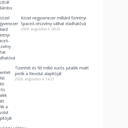
Közel negyvenezer milliárd forintnyi
SpaceX-részvény válhat eladhatóvá
2026. augusztus 5. 06:35
Tizenhét és fél millió eurós jutalék miatt
perlik a Revolut alapítóját
2026. augusztus 4. 14:27