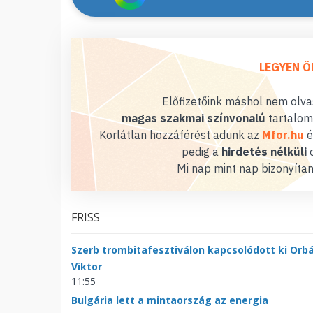
LEGYEN Ö
Előfizetőink máshol nem olvas
magas szakmai színvonalú
tartalom
Korlátlan hozzáférést adunk az
Mfor.hu
é
pedig a
hirdetés nélküli
o
Mi nap mint nap bizonyítan
FRISS
Szerb trombitafesztiválon kapcsolódott ki Orb
Viktor
11:55
Bulgária lett a mintaország az energia