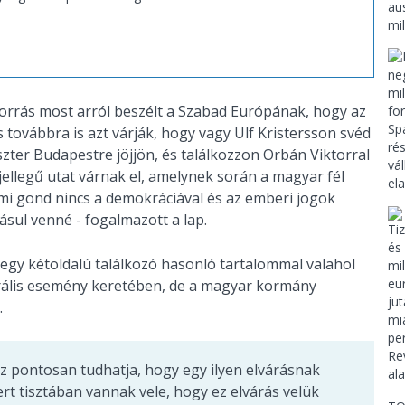
rrás most arról beszélt a Szabad Európának, hogy az
továbbra is azt várják, hogy vagy Ulf Kristersson svéd
zter Budapestre jöjjön, és találkozzon Orbán Viktorral
 jellegű utat várnak el, amelynek során a magyar fél
i gond nincs a demokráciával és az emberi jogok
sul venné - fogalmazott a lap.
gy kétoldalú találkozó hasonló tartalommal valahol
erális esemény keretében, de a magyar kormány
.
 az pontosan tudhatja, hogy egy ilyen elvárásnak
rt tisztában vannak vele, hogy ez elvárás velük