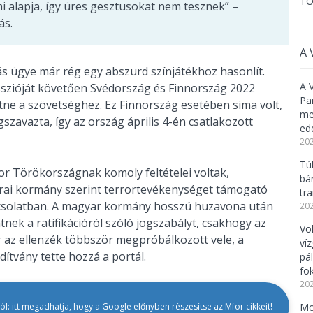
TO
alapja, így üres gesztusokat nem tesznek” –
ás.
A 
 ügye már rég egy abszurd színjátékhoz hasonlít.
A 
sszióját követően Svédország és Finnország 2022
Pa
tne a szövetséghez. Ez Finnország esetében sima volt,
meg
zavazta, így az ország április 4-én csatlakozott
ed
202
Tú
r Törökországnak komoly feltételei voltak,
bá
arai kormány szerint terrortevékenységet támogató
tr
pcsolatban. A magyar kormány hosszú huzavona után
202
tnek a ratifikációról szóló jogszabályt, csakhogy az
Vo
 az ellenzék többször megpróbálkozott vele, a
ví
ítvány tette hozzá a portál.
pá
fo
202
l: itt megadhatja, hogy a Google előnyben részesítse az Mfor cikkeit!
Mo