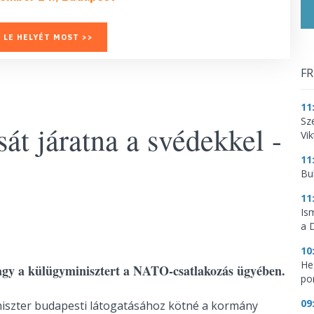
 LE HELYÉT MOST >>
FR
11
Sz
át járatna a svédekkel -
Vik
11
Bu
11
Is
a 
10
He
agy a külügyminisztert a NATO-csatlakozás ügyében.
por
09
iszter budapesti látogatásához kötné a kormány