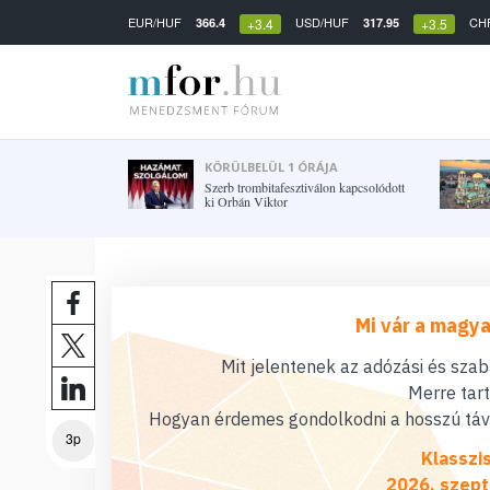
EUR/HUF
USD/HUF
CH
366.4
317.95
+3.4
+3.5
KÖRÜLBELÜL 1 ÓRÁJA
Szerb trombitafesztiválon kapcsolódott
ki Orbán Viktor
Mi vár a magya
Mit jelentenek az adózási és sza
Merre tar
Hogyan érdemes gondolkodni a hosszú távú
3p
Klasszi
2026. szept