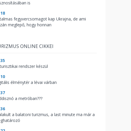
sznosításában is
:18
talmas fegyvercsomagot kap Ukrajna, de ami
azán meglepő, hogy honnan
RIZMUS ONLINE CIKKEI
:35
turisztikai rendszer készül
:10
itális élménytér a lévai várban
:37
ddisznó a metróban???
:36
alakult a balatoni turizmus, a last minute ma már a
ghatározó
:22