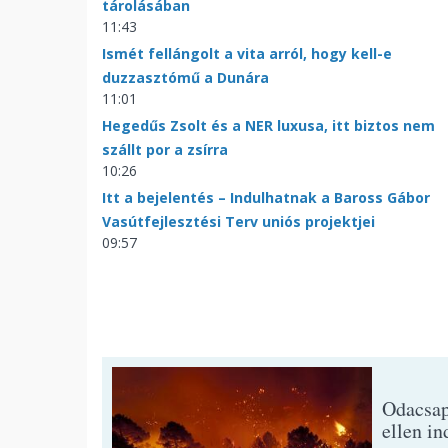
tárolásában
11:43
Ismét fellángolt a vita arról, hogy kell-e
duzzasztómű a Dunára
11:01
Hegedűs Zsolt és a NER luxusa, itt biztos nem
szállt por a zsírra
10:26
Itt a bejelentés – Indulhatnak a Baross Gábor
Vasútfejlesztési Terv uniós projektjei
09:57
Odacsap
ellen in