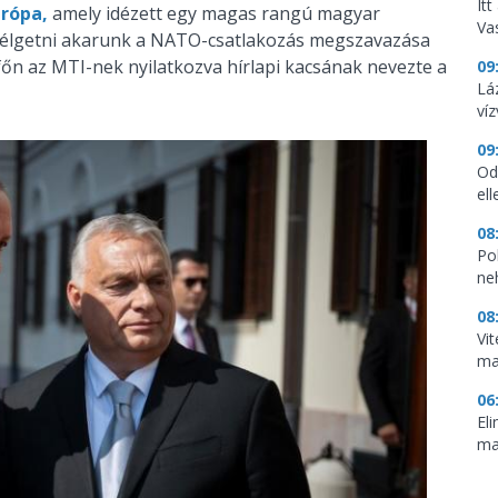
It
urópa,
amely idézett egy magas rangú magyar
Vas
szélgetni akarunk a NATO-csatlakozás megszavazása
főn az MTI-nek nyilatkozva hírlapi kacsának nevezte a
09
Lá
ví
09
Od
ell
08
Pol
ne
08
Vi
ma
06
El
ma