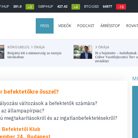
F/HUF
GBP/HUF
BTC/USD
391.9
427.42
64977
+3
+4
-16
FRISS
VIDEÓK
PODCAST
ÁRRÉSSTOP
ROVA
KÖRÜLBELÜL 1 ÓRÁJA
3 ÓRÁJA
Bulgária lett a mintaország az energia
Itt a bejelentés – Indulhatnak
tárolásában
Gábor Vasútfejlesztési Terv 
projektjei
MF
r befektetőkre ősszel?
bályozási változások a befektetők számára?
t az állampapírpiac?
 megtakarításokról és az ingatlanbefektetésekről?
s Befektetői Klub
ember 24., Budapest