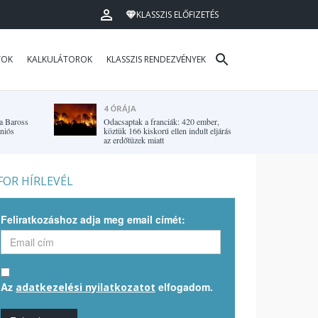
KLASSZIS ELŐFIZETÉS
TOK
KALKULÁTOROK
KLASSZIS RENDEZVÉNYEK
4 ÓRÁJA
 a Baross
Odacsaptak a franciák: 420 ember,
uniós
köztük 166 kiskorú ellen indult eljárás
az erdőtüzek miatt
OR HÍRLEVÉL
Feliratkozáshoz adja meg email címét:
Az
elfogadom.
adatkezelési nyilatkozatot