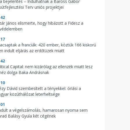
t a bejelentés – Indulhatnak a Baross Gábor
útfejlesztési Terv uniós projektjei
:42
zár János elismerte, hogy hibázott a Fidesz a
zvédelemben
:17
acsaptak a franciák: 420 ember, köztük 166 kiskorú
en indult eljárás az erdőtüzek miatt
:42
itical Capital: nem kizárólag az ellenzék miatt lesz
héz dolga Baka Andrásnak
:10
tézy Dávid szembesített a tényekkel: óriási a
gyar közúthálózat leterheltsége
:01
indult a végelszámolás, hamarosan nyoma sem
rad Balásy Gyula két cégének