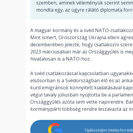
szemben, aminek véleményük szerint semmi 
mondta egy, az ügyre rálátó diplomata forr
A magyar kormány és a svéd NATO-csatlakozás
Mint ismert, Oroszország Ukrajna elleni agre
decemberében jelezte, hogy csatlakozni szere
2023 márciusában már az Országgyűlés is megs
hivatalosan is a NATO-hoz.
A svéd csatlakozással kapcsolatban ugyanakko
elsősorban is a Svédországban élő és az ank
kurd emigránsok könnyített kiadatásával ka
végül tavaly júliusban nyújtotta be a parlamen
Országgyűlés azóta sem vette napirendre. Bár
kormánypárti többség rendre leszavazta az ind
Tájékozódjon hiteles forrásbó