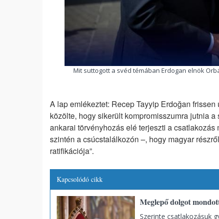
Mit suttogott a svéd témában Erdogan elnök Orbán
A lap emlékeztet: Recep Tayyip Erdoğan frissen ú
közölte, hogy sikerült kompromisszumra jutnia a 
ankarai törvényhozás elé terjeszti a csatlakozás m
szintén a csúcstalálkozón –, hogy magyar részrő
ratifikációja”.
Kapcsolódó cikk
Meglepő dolgot mondott
Szerinte csatlakozásuk g