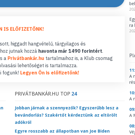
be
202
Eg
ra 
N IS ELŐFIZETŐNK!
202
ott, higgadt hangvételű, tárgyilagos és
hoz jutnak hozzá
havonta már 1490 forintért
.
PI
s a
Privátbankár.hu
tartalmaihoz is, a Klub csomag
lvasási lehetőséget is tartalmazza.
11
i fogunk!
Legyen Ön is előfizetőnk!
A 
ré
10
PRIVÁTBANKÁR.HU TOP
24
A 
án
Jobban járnak a szennyezők? Egyszerűbb lesz a
09
bevándorlás? Szakértőt kérdeztünk az eltörölt
A 
adókról
08
Egyre rosszabb az állapotban van Joe Biden
Vé