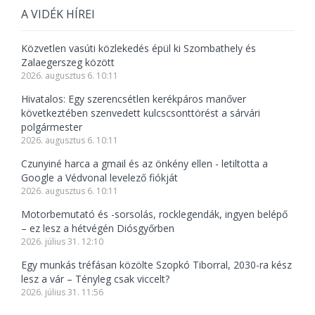
A VIDÉK HÍREI
Közvetlen vasúti közlekedés épül ki Szombathely és
Zalaegerszeg között
2026. augusztus 6. 10:11
Hivatalos: Egy szerencsétlen kerékpáros manőver
következtében szenvedett kulcscsonttörést a sárvári
polgármester
2026. augusztus 6. 10:11
Czunyiné harca a gmail és az önkény ellen - letiltotta a
Google a Védvonal levelező fiókját
2026. augusztus 6. 10:11
Motorbemutató és -sorsolás, rocklegendák, ingyen belépő
– ez lesz a hétvégén Diósgyőrben
2026. július 31. 12:10
Egy munkás tréfásan közölte Szopkó Tiborral, 2030-ra kész
lesz a vár – Tényleg csak viccelt?
2026. július 31. 11:56