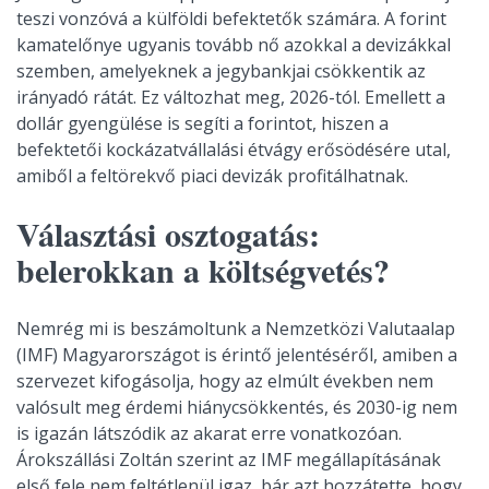
teszi vonzóvá a külföldi befektetők számára. A forint
kamatelőnye ugyanis tovább nő azokkal a devizákkal
szemben, amelyeknek a jegybankjai csökkentik az
irányadó rátát. Ez változhat meg, 2026-tól. Emellett a
dollár gyengülése is segíti a forintot, hiszen a
befektetői kockázatvállalási étvágy erősödésére utal,
amiből a feltörekvő piaci devizák profitálhatnak.
Választási osztogatás:
belerokkan a költségvetés?
Nemrég mi is beszámoltunk a Nemzetközi Valutaalap
(IMF) Magyarországot is érintő jelentéséről, amiben a
szervezet kifogásolja, hogy az elmúlt években nem
valósult meg érdemi hiánycsökkentés, és 2030-ig nem
is igazán látszódik az akarat erre vonatkozóan.
Árokszállási Zoltán szerint az IMF megállapításának
első fele nem feltétlenül igaz, bár azt hozzátette, hogy