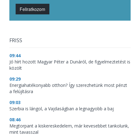
Feliratkozom
FRISS
09:44
Jó hírt hozott Magyar Péter a Dunáról, de figyelmeztetést is
közölt
09:29
Energiahatékonyabb otthon? Így szerezhetünk most pénzt
a felújításra
09:03
Szerbia is lángol, a Vajdaságban a legnagyobb a baj
08:46
Megtorpant a kiskereskedelem, már kevesebbet tankolunk,
mint tavasszal