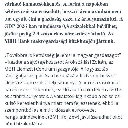
várható kamatcsökkentés. A forint a napokban
kétéves csúcsra erősödött, hosszú távon azonban nem
tud együtt élni a gazdaság ezzel az árfolyamszinttel. A
GDP 2026-ban mindössze 0,8 százalékkal bővülhet,
jövőre pedig 2,9 százalékos növekedés várható. Az
MBH Bank makrogazdasági kitekintőjén jártunk.
„Továbbra is kettősség jellemzi a magyar gazdaságot”
– kezdte a sajtótájékoztatót Árokszállási Zoltán, az
MBH Elemzési Centrum igazgatója. A fogyasztás
támogatja, az ipar és a beruházások viszont hosszú
ideje visszahúzzák a teljesítményt. A beruházások már
három éve csökkennek, ez idő alatt reálértéken a 2017-
es szintre süllyedtek. A vállalatok leginkább a belső és
külső kereslet hiánya miatt nem fejlesztenek, ebből a
szempontból az elmúlt időszak euróövezeti
hangulatindexeinek (BMI, Ifo, Zew) javulása adhat okot
némi bizakodásra.