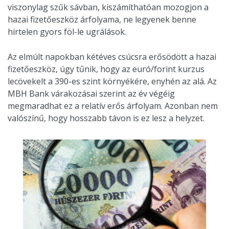
viszonylag szűk sávban, kiszámíthatóan mozogjon a
hazai fizetőeszköz árfolyama, ne legyenek benne
hirtelen gyors föl-le ugrálások.
Az elmúlt napokban kétéves csúcsra erősödött a hazai
fizetőeszköz, úgy tűnik, hogy az euró/forint kurzus
lecövekelt a 390-es szint környékére, enyhén az alá. Az
MBH Bank várakozásai szerint az év végéig
megmaradhat ez a relatív erős árfolyam. Azonban nem
valószínű, hogy hosszabb távon is ez lesz a helyzet.