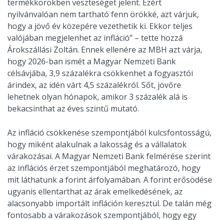
termékkörökben veszteséget jelent. Ezért
nyilvánvalóan nem tartható fenn örökké, azt várjuk,
hogy a jövő év közepére vezethetik ki. Ekkor teljes
valójában megjelenhet az infláció” – tette hozzá
Árokszállási Zoltán. Ennek ellenére az MBH azt várja,
hogy 2026-ban ismét a Magyar Nemzeti Bank
célsávjába, 3,9 százalékra csökkenhet a fogyasztói
árindex, az idén várt 4,5 százalékról. Sőt, jövőre
lehetnek olyan hónapok, amikor 3 százalék alá is
bekacsinthat az éves szintű mutató.
Az infláció csökkenése szempontjából kulcsfontosságú,
hogy miként alakulnak a lakosság és a vállalatok
várakozásai. A Magyar Nemzeti Bank felmérése szerint
az inflációs érzet szempontjából meghatározó, hogy
mit láthatunk a forint árfolyamában. A forint erősödése
ugyanis ellentarthat az árak emelkedésének, az
alacsonyabb importált infláción keresztül. De talán még
fontosabb a várakozások szempontjából, hogy egy