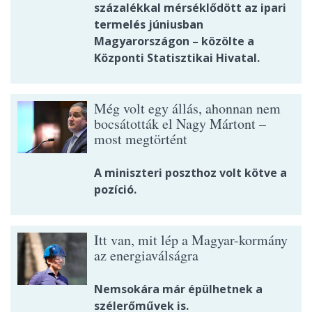
százalékkal mérséklődött az ipari
termelés júniusban
Magyarországon – közölte a
Központi Statisztikai Hivatal.
Még volt egy állás, ahonnan nem
bocsátották el Nagy Mártont –
most megtörtént
A miniszteri poszthoz volt kötve a
pozíció.
Itt van, mit lép a Magyar-kormány
az energiaválságra
Nemsokára már épülhetnek a
szélerőművek is.