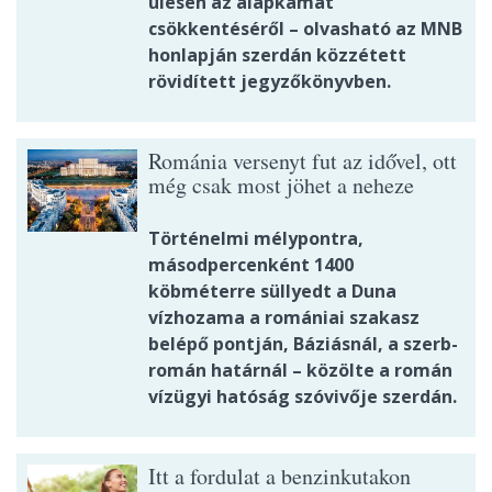
ülésen az alapkamat
csökkentéséről – olvasható az MNB
honlapján szerdán közzétett
rövidített jegyzőkönyvben.
Románia versenyt fut az idővel, ott
még csak most jöhet a neheze
Történelmi mélypontra,
másodpercenként 1400
köbméterre süllyedt a Duna
vízhozama a romániai szakasz
belépő pontján, Báziásnál, a szerb-
román határnál – közölte a román
vízügyi hatóság szóvivője szerdán.
Itt a fordulat a benzinkutakon