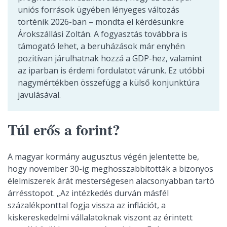
uniós források ügyében lényeges változás
történik 2026-ban – mondta el kérdésünkre
Árokszállási Zoltán. A fogyasztás továbbra is
támogató lehet, a beruházások már enyhén
pozitívan járulhatnak hozzá a GDP-hez, valamint
az iparban is érdemi fordulatot várunk. Ez utóbbi
nagymértékben összefügg a külső konjunktúra
javulásával.
Túl erős a forint?
A magyar kormány augusztus végén jelentette be,
hogy november 30-ig meghosszabbították a bizonyos
élelmiszerek árát mesterségesen alacsonyabban tartó
árrésstopot. „Az intézkedés durván másfél
százalékponttal fogja vissza az inflációt, a
kiskereskedelmi vállalatoknak viszont az érintett