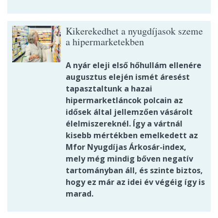
Kikerekedhet a nyugdíjasok szeme
a hipermarketekben
A nyár eleji első hőhullám ellenére
augusztus elején ismét áresést
tapasztaltunk a hazai
hipermarketláncok polcain az
idősek által jellemzően vásárolt
élelmiszereknél. Így a vártnál
kisebb mértékben emelkedett az
Mfor Nyugdíjas Árkosár-index,
mely még mindig bőven negatív
tartományban áll, és szinte biztos,
hogy ez már az idei év végéig így is
marad.