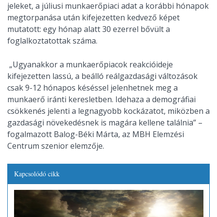
jeleket, a júliusi munkaerőpiaci adat a korábbi hónapok
megtorpanása után kifejezetten kedvező képet
mutatott: egy hónap alatt 30 ezerrel bővült a
foglalkoztatottak száma.
„Ugyanakkor a munkaerőpiacok reakcióideje
kifejezetten lassú, a beálló reálgazdasági változások
csak 9-12 hónapos késéssel jelenhetnek meg a
munkaerő iránti keresletben. Idehaza a demográfiai
csökkenés jelenti a legnagyobb kockázatot, miközben a
gazdasági növekedésnek is magára kellene találnia” –
fogalmazott Balog-Béki Márta, az MBH Elemzési
Centrum szenior elemzője.
Kapcsolódó cikk