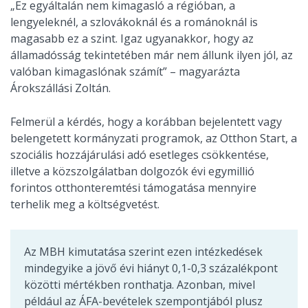
„Ez egyáltalán nem kimagasló a régióban, a
lengyeleknél, a szlovákoknál és a románoknál is
magasabb ez a szint. Igaz ugyanakkor, hogy az
államadósság tekintetében már nem állunk ilyen jól, az
valóban kimagaslónak számít” – magyarázta
Árokszállási Zoltán.
Felmerül a kérdés, hogy a korábban bejelentett vagy
belengetett kormányzati programok, az Otthon Start, a
szociális hozzájárulási adó esetleges csökkentése,
illetve a közszolgálatban dolgozók évi egymillió
forintos otthonteremtési támogatása mennyire
terhelik meg a költségvetést.
Az MBH kimutatása szerint ezen intézkedések
mindegyike a jövő évi hiányt 0,1-0,3 százalékpont
közötti mértékben ronthatja. Azonban, mivel
például az ÁFA-bevételek szempontjából plusz