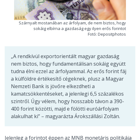
Szárnyalt mostanában az árfolyam, de nem biztos, hogy
sokáig elbírna a gazdaság egy ilyen erős forintot
Fotó: Depositphotos
„A rendkívül exportorientált magyar gazdaság
nem biztos, hogy fundamentálisan sokáig együtt
tudna élni ezzel az árfolyammal. Az erős forint fáj
a külföldre értékesítő cégeknek, plusz a Magyar
Nemzeti Bank is jövőre elkezdheti a
kamatcsökkentéseket, a jelenlegi 6,5 százalékos
szintről. Úgy vélem, hogy hosszabb távon a 390-
400 forint közötti, majd e fölötti euróárfolyam
alakulhat ki” – magyarázta Árokszállási Zoltán.
Jelenleg a forintot éppen az MNB monetáris politikája