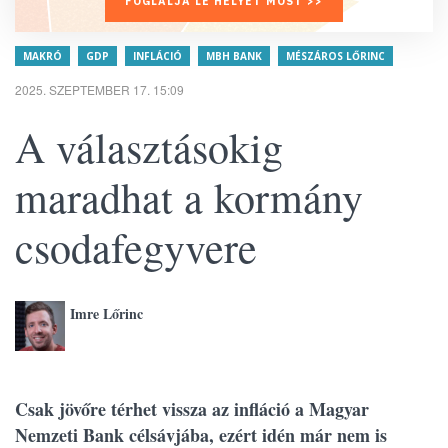
FOGLALJA LE HELYÉT MOST >>
MAKRÓ
GDP
INFLÁCIÓ
MBH BANK
MÉSZÁROS LŐRINC
2025. SZEPTEMBER 17. 15:09
A választásokig
maradhat a kormány
csodafegyvere
Imre Lőrinc
Csak jövőre térhet vissza az infláció a Magyar
Nemzeti Bank célsávjába, ezért idén már nem is