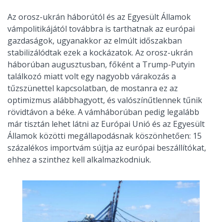
Az orosz-ukrán háborútól és az Egyesült Államok
vámpolitikájától továbbra is tarthatnak az európai
gazdaságok, ugyanakkor az elmúlt időszakban
stabilizálódtak ezek a kockázatok. Az orosz-ukrán
háborúban augusztusban, főként a Trump-Putyin
találkozó miatt volt egy nagyobb várakozás a
tűzszünettel kapcsolatban, de mostanra ez az
optimizmus alábbhagyott, és valószínűtlennek tűnik
rövidtávon a béke. A vámháborúban pedig legalább
már tisztán lehet látni az Európai Unió és az Egyesült
Államok közötti megállapodásnak köszönhetően: 15
százalékos importvám sújtja az európai beszállítókat,
ehhez a szinthez kell alkalmazkodniuk.