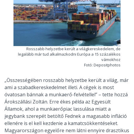
Rosszabb helyzetbe került a világkereskedelem, de
legalább már tud alkalmazkodni Európa a 15 százalékos
vámokhoz
Fotó: Depositphotos
„Összességében rosszabb helyzetbe került a világ, már
ami a szabadkereskedelmet illeti. A cégek is most
óvatosan bánnak a munkaerő-felvétellel” – tette hozzá
Árokszállási Zoltán. Erre ékes példa az Egyesült
Államok, ahol a munkaerőpiac lassulása miatt a
jegybank szerepét betöltő Fednek a magasabb infláció
ellenére is el kell kezdenie a kamatcsökkentéseket.
Magyarországon egyelőre nem látni ennyire drasztikus