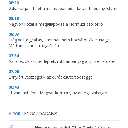
08:30
Vakarhatja a fejét a júniusi ipari adat láttán Kapitány István
08:18
Nagyon közel a megállapodás a Hormuzi-szorosról
08:03
Még volt egy állás, ahonnan nem bocsátották el Nagy
Mártont – most megtörtént
07:34
Az oroszok szintet léptek: robbanóanyag a lipcsei reptéren
07:08
Ennyiért vesztegetik az eurót csütörtök reggel
06:48
Itt van, mit lép a Magyar-kormány az energiaválságra
A
100
LEGGAZDAGABB
Nyereségbe fordult Tibor Dávid építőipari