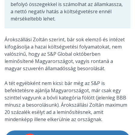
befolyó összegekkel is számolhat az államkassza,
a nettó negatív hatás a költségvetésre ennél
mérsékeltebb lehet.
Árokszállási Zoltán szerint, bár sok elemző és intézet
kifogásolja a hazai költségvetési folyamatokat, nem
valószínű, hogy az S&P Global októberben
leminősítené Magyarországot, vagyis rontaná a
magyar szuverén államadósság besorolását.
A tét egyébként nem kicsi: bár még az S&P is
befektetésre ajánlja Magyarországot, már csak egy
szinttel vagyunk a bóvli kategória fölött (jelenleg BBB
mínusz a besorolásunk). Árokszállási Zoltán maximum
20 százalék esélyt ad a leminősítésnek, amit
mindenképp illene elkerülnie az országnak.