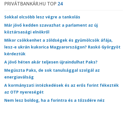
PRIVÁTBANKÁR.HU TOP
24
Sokkal olcsóbb lesz végre a tankolás
Már jövő kedden szavazhat a parlament az új
köztársasági elnökről
Mikor csökkenhet a zöldségek és gyümölcsök áfája,
lesz-e ukrán kukorica Magyarországon? Raskó Györgyöt
kérdeztük
A jövő héten akár teljesen újraindulhat Paks?
Megúszta Paks, de sok tanulsággal szolgál az
energiaválság
A kormányzati intézkedések és az erős forint fékezték
az OTP nyereségét
Nem lesz boldog, ha a forintra és a tőzsdére néz