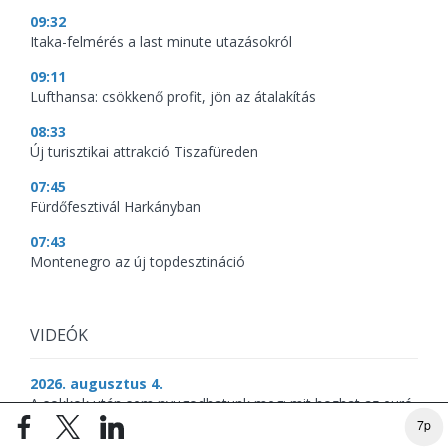
09:32
Itaka-felmérés a last minute utazásokról
09:11
Lufthansa: csökkenő profit, jön az átalakítás
08:33
Új turisztikai attrakció Tiszafüreden
07:45
Fürdőfesztivál Harkányban
07:43
Montenegro az új topdesztináció
VIDEÓK
2026. augusztus 4.
A sokkok után sem nyugodhatunk meg: mit hozhat az euró
a magyar befektetőknek?
7p