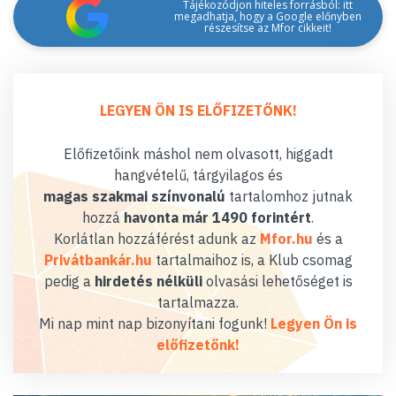
Tájékozódjon hiteles forrásból: itt
megadhatja, hogy a Google előnyben
részesítse az Mfor cikkeit!
LEGYEN ÖN IS ELŐFIZETŐNK!
Előfizetőink máshol nem olvasott, higgadt
hangvételű, tárgyilagos és
magas szakmai színvonalú
tartalomhoz jutnak
hozzá
havonta már 1490 forintért
.
Korlátlan hozzáférést adunk az
Mfor.hu
és a
Privátbankár.hu
tartalmaihoz is, a Klub csomag
pedig a
hirdetés nélküli
olvasási lehetőséget is
tartalmazza.
Mi nap mint nap bizonyítani fogunk!
Legyen Ön is
előfizetőnk!