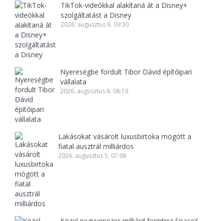
TikTok-videókkal alakítaná át a Disney+
szolgáltatást a Disney
2026. augusztus 6. 09:30
Nyereségbe fordult Tibor Dávid építőipari
vállalata
2026. augusztus 6. 08:19
Lakásokat vásárolt luxusbirtoka mögött a
fiatal ausztrál milliárdos
2026. augusztus 5. 07:08
Közel negyvenezer milliárd forintnyi SpaceX-