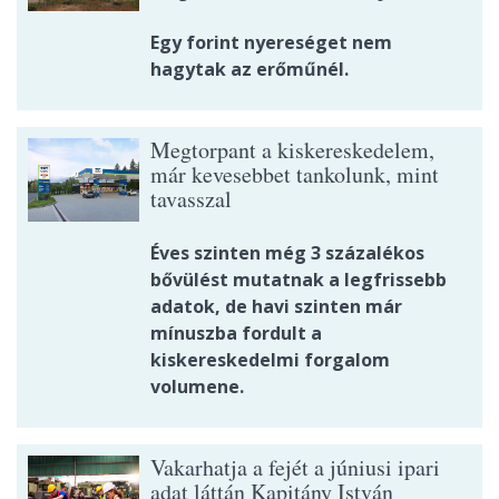
Egy forint nyereséget nem
hagytak az erőműnél.
Megtorpant a kiskereskedelem,
már kevesebbet tankolunk, mint
tavasszal
Éves szinten még 3 százalékos
bővülést mutatnak a legfrissebb
adatok, de havi szinten már
mínuszba fordult a
kiskereskedelmi forgalom
volumene.
Vakarhatja a fejét a júniusi ipari
adat láttán Kapitány István