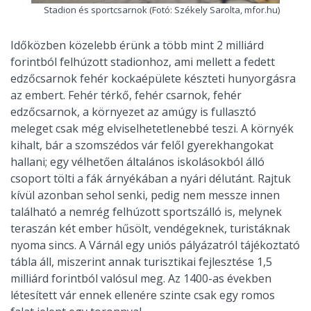
Stadion és sportcsarnok (Fotó: Székely Sarolta, mfor.hu)
Időközben közelebb érünk a több mint 2 milliárd
forintból felhúzott stadionhoz, ami mellett a fedett
edzőcsarnok fehér kockaépülete készteti hunyorgásra
az embert. Fehér térkő, fehér csarnok, fehér
edzőcsarnok, a környezet az amúgy is fullasztó
meleget csak még elviselhetetlenebbé teszi. A környék
kihalt, bár a szomszédos vár felől gyerekhangokat
hallani; egy vélhetően általános iskolásokból álló
csoport tölti a fák árnyékában a nyári délutánt. Rajtuk
kívül azonban sehol senki, pedig nem messze innen
található a nemrég felhúzott sportszálló is, melynek
teraszán két ember hűsölt, vendégeknek, turistáknak
nyoma sincs. A Várnál egy uniós pályázatról tájékoztató
tábla áll, miszerint annak turisztikai fejlesztése 1,5
milliárd forintból valósul meg. Az 1400-as években
létesített vár ennek ellenére szinte csak egy romos