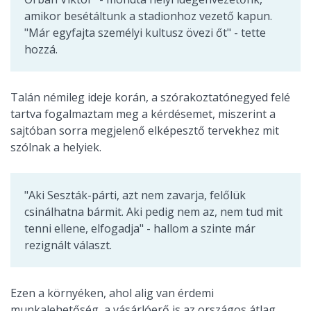
amikor besétáltunk a stadionhoz vezető kapun.
"Már egyfajta személyi kultusz övezi őt" - tette
hozzá.
Talán némileg ideje korán, a szórakoztatónegyed felé
tartva fogalmaztam meg a kérdésemet, miszerint a
sajtóban sorra megjelenő elképesztő tervekhez mit
szólnak a helyiek.
"Aki Seszták-párti, azt nem zavarja, felőlük
csinálhatna bármit. Aki pedig nem az, nem tud mit
tenni ellene, elfogadja" - hallom a szinte már
rezignált választ.
Ezen a környéken, ahol alig van érdemi
munkalehetőség, a vásárlóerő is az országos átlag