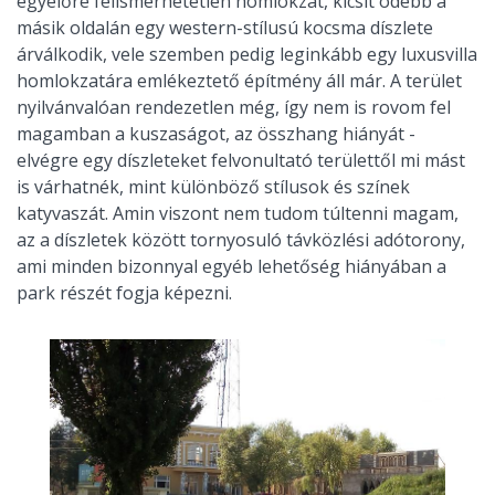
egyelőre felismerhetetlen homlokzat, kicsit odébb a
másik oldalán egy western-stílusú kocsma díszlete
árválkodik, vele szemben pedig leginkább egy luxusvilla
homlokzatára emlékeztető építmény áll már. A terület
nyilvánvalóan rendezetlen még, így nem is rovom fel
magamban a kuszaságot, az összhang hiányát -
elvégre egy díszleteket felvonultató területtől mi mást
is várhatnék, mint különböző stílusok és színek
katyvaszát. Amin viszont nem tudom túltenni magam,
az a díszletek között tornyosuló távközlési adótorony,
ami minden bizonnyal egyéb lehetőség hiányában a
park részét fogja képezni.