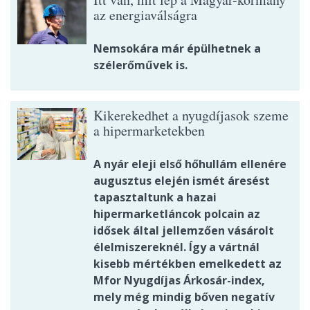
az energiaválságra
Nemsokára már épülhetnek a
szélerőművek is.
Kikerekedhet a nyugdíjasok szeme
a hipermarketekben
A nyár eleji első hőhullám ellenére
augusztus elején ismét áresést
tapasztaltunk a hazai
hipermarketláncok polcain az
idősek által jellemzően vásárolt
élelmiszereknél. Így a vártnál
kisebb mértékben emelkedett az
Mfor Nyugdíjas Árkosár-index,
mely még mindig bőven negatív