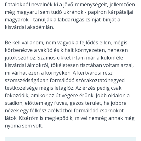
fiatalokból nevelnék ki a jövő reménységeit, jellemzően
még magyarul sem tudó ukránok - papíron kárpátaljai
magyarok - tanulják a labdarúgás csínját-bínját a
kisvárdai akadémián.
Be kell vallanom, nem vagyok a fejlődés ellen, mégis
körbenézve a vakító és kihalt környezeten, nehezen
jutok szóhoz. Számos cikket írtam már a különféle
kisvárdai álmokról, tökéletesen tisztában voltam azzal,
mi várhat ezen a környéken. A kertvárosi rész
szomszédságában formálódó szórakoztatónegyed
testközelsége mégis letaglóz. Az érzés pedig csak
fokozódik, amikor az út végére érünk. Jobb oldalon a
stadion, előttem egy füves, gazos terület, ha jobbra
nézek egy félkész acélvázból formálódó csarnokot
látok. Kísérőm is meglepődik, mivel nemrég annak még
nyoma sem volt.