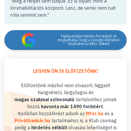
"Még a helyét sem tudjuk. Ez is olyan, mint a
lórehabilitációs központ. Lesz, de senki nem tud
róla semmit sem."
Tájékozódjon hiteles forrásból: itt
megadhatja, hogy a Google előnyben
részesítse az Mfor cikkeit!
LEGYEN ÖN IS ELŐFIZETŐNK!
Előfizetőink máshol nem olvasott, higgadt
hangvételű, tárgyilagos és
magas szakmai színvonalú
tartalomhoz jutnak
hozzá
havonta már 1490 forintért
.
Korlátlan hozzáférést adunk az
Mfor.hu
és a
Privátbankár.hu
tartalmaihoz is, a Klub csomag
pedig a
hirdetés nélküli
olvasási lehetőséget is