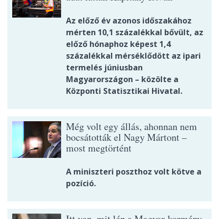
Az előző év azonos időszakához
mérten 10,1 százalékkal bővült, az
előző hónaphoz képest 1,4
százalékkal mérséklődött az ipari
termelés júniusban
Magyarországon – közölte a
Központi Statisztikai Hivatal.
Még volt egy állás, ahonnan nem
bocsátották el Nagy Mártont –
most megtörtént
A miniszteri poszthoz volt kötve a
pozíció.
Itt van, mit lép a Magyar-kormány