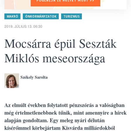
FOGLALJA LE HELYÉT MOST >>
MAKRÓ
ÖNKORMÁNYZATOK
TURIZMUS
2019. JÚLIUS 13. 06:30
Mocsárra épül Seszták
Miklós meseországa
Székely Sarolta
Az elmúlt években folytatott pénzszórás a valóságban
még értelmetlenebbnek tűnik, mint amennyire a hírek
alapján gondoltam. Egy meleg nyári délután
kísérőmmel körbejártam Kisvárda milliárdokból