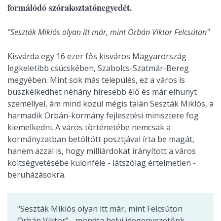
formálódó szórakoztatónegyedét.
"Seszták Miklós olyan itt már, mint Orbán Viktor Felcsúton"
Kisvárda egy 16 ezer fős kisváros Magyarország
legkeletibb csücskében, Szabolcs-Szatmár-Bereg
megyében. Mint sok más település, ez a város is
büszkélkedhet néhány híresebb élő és már elhunyt
személlyel, ám mind közül mégis talán Seszták Miklós, a
harmadik Orbán-kormány fejlesztési minisztere fog
kiemelkedni. A város történetébe nemcsak a
kormányzatban betöltött posztjával írta be magát,
hanem azzal is, hogy milliárdokat irányított a város
költségvetésébe különféle - látszólag értelmetlen -
beruházásokra.
"Seszták Miklós olyan itt már, mint Felcsúton
Orbán Viktor" - mondta helyi idegenvezetőnk,