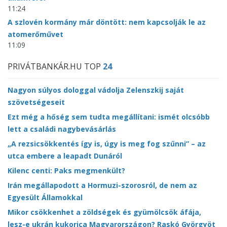
11:24
A szlovén kormány már döntött: nem kapcsolják le az
atomerőművet
11:09
PRIVÁTBANKÁR.HU TOP
24
Nagyon súlyos dologgal vádolja Zelenszkij saját
szövetségeseit
Ezt még a hőség sem tudta megállítani: ismét olcsóbb
lett a családi nagybevásárlás
„A rezsicsökkentés így is, úgy is meg fog szűnni” – az
utca embere a leapadt Dunáról
Kilenc centi: Paks megmenkült?
Irán megállapodott a Hormuzi-szorosról, de nem az
Egyesült Államokkal
Mikor csökkenhet a zöldségek és gyümölcsök áfája,
lesz-e ukrán kukorica Magyarországon? Raskó Györgyöt