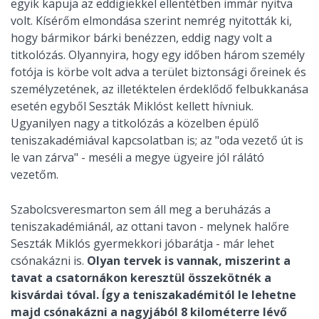
egyik kapuja az eddigiekkel ellentétben immár nyitva
volt. Kísérőm elmondása szerint nemrég nyitották ki,
hogy bármikor bárki benézzen, eddig nagy volt a
titkolózás. Olyannyira, hogy egy időben három személy
fotója is körbe volt adva a terület biztonsági őreinek és
személyzetének, az illetéktelen érdeklődő felbukkanása
esetén egyből Seszták Miklóst kellett hívniuk.
Ugyanilyen nagy a titkolózás a közelben épülő
teniszakadémiával kapcsolatban is; az "oda vezető út is
le van zárva" - meséli a megye ügyeire jól rálátó
vezetőm.
Szabolcsveresmarton sem áll meg a beruházás a
teniszakadémiánál, az ottani tavon - melynek halőre
Seszták Miklós gyermekkori jóbarátja - már lehet
csónakázni is.
Olyan tervek is vannak, miszerint a
tavat a csatornákon keresztül összekötnék a
kisvárdai tóval. Így a teniszakadémitól le lehetne
majd csónakázni a nagyjából 8 kilométerre lévő