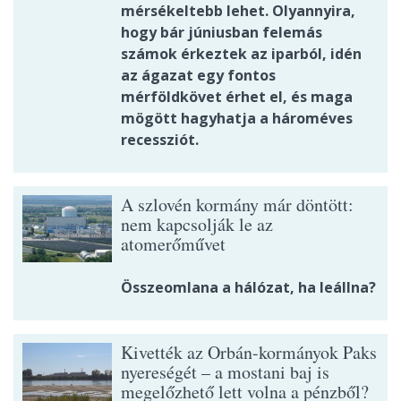
mérsékeltebb lehet. Olyannyira,
hogy bár júniusban felemás
számok érkeztek az iparból, idén
az ágazat egy fontos
mérföldkövet érhet el, és maga
mögött hagyhatja a hároméves
recessziót.
A szlovén kormány már döntött:
nem kapcsolják le az
atomerőművet
Összeomlana a hálózat, ha leállna?
Kivették az Orbán-kormányok Paks
nyereségét – a mostani baj is
megelőzhető lett volna a pénzből?