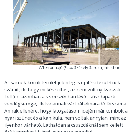
A Terror hajó (Fotó: Székely Sarolta, mfor.hu)
A csarnok körüli terület jelenleg is építési területnek
számít, de hogy mi készülhet, az nem volt nyilvánvaló.
Feltűnt azonban a szomszédban lévő csúszdapark
vendégserege, illetve annak vártnál elmaradó létszáma.
Annak ellenére, hogy látogatásom idején már tombolt a
nyári szünet és a kánikula, nem voltak annyian, mint az
ilyenkor várható. Láthatóan a csúszdáknál sem kellett
őrült sorokat kivárni, mint arra mondjuk