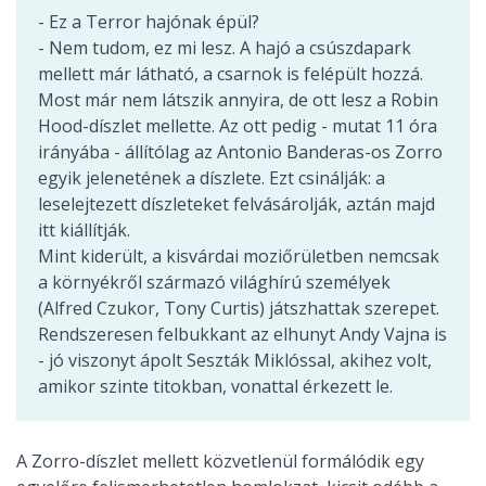
- Ez a Terror hajónak épül?
- Nem tudom, ez mi lesz. A hajó a csúszdapark
mellett már látható, a csarnok is felépült hozzá.
Most már nem látszik annyira, de ott lesz a Robin
Hood-díszlet mellette. Az ott pedig - mutat 11 óra
irányába - állítólag az Antonio Banderas-os Zorro
egyik jelenetének a díszlete. Ezt csinálják: a
leselejtezett díszleteket felvásárolják, aztán majd
itt kiállítják.
Mint kiderült, a kisvárdai moziőrületben nemcsak
a környékről származó világhírú személyek
(Alfred Czukor, Tony Curtis) játszhattak szerepet.
Rendszeresen felbukkant az elhunyt Andy Vajna is
- jó viszonyt ápolt Seszták Miklóssal, akihez volt,
amikor szinte titokban, vonattal érkezett le.
A Zorro-díszlet mellett közvetlenül formálódik egy