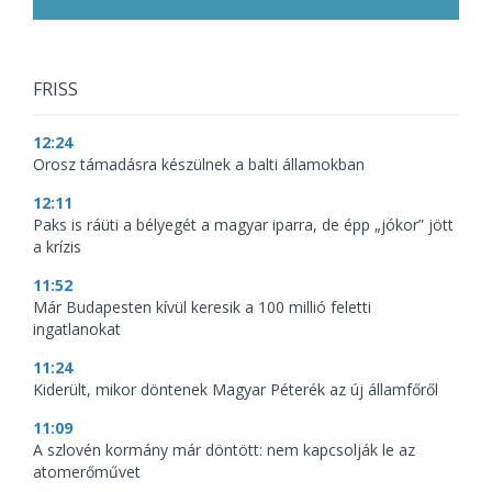
FRISS
12:24
Orosz támadásra készülnek a balti államokban
12:11
Paks is ráüti a bélyegét a magyar iparra, de épp „jókor” jött
a krízis
11:52
Már Budapesten kívül keresik a 100 millió feletti
ingatlanokat
11:24
Kiderült, mikor döntenek Magyar Péterék az új államfőről
11:09
A szlovén kormány már döntött: nem kapcsolják le az
atomerőművet