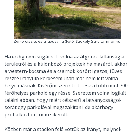
Zorro-díszlet és a luxusvilla (Fotó: Székely Sarolta, mfor.hu)
Ha eddig nem sugárzott volna az átgondolatlanság a
területről és a különböző projektek halmazáról, akkor
a western-kocsma és a csarnok közötti gazos, füves
részre irányuló kérdésem után már nem lett volna
helye másnak. Kísérőm szerint ott lesz a több mint 700
férőhelyes parkoló egy része. Szerettem volna logikát
találni abban, hogy miért célszerű a látványosságok
sorát egy parkolóval megszakítani, de akárhogy
próbálkoztam, nem sikerült.
Közben már a stadion felé vettük az irányt, melynek