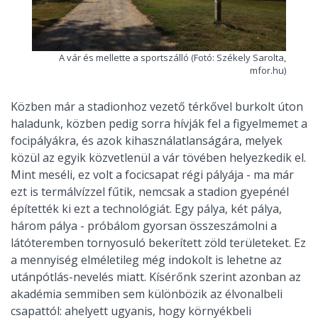
A vár és mellette a sportszálló (Fotó: Székely Sarolta,
mfor.hu)
Közben már a stadionhoz vezető térkővel burkolt úton
haladunk, közben pedig sorra hívják fel a figyelmemet a
focipályákra, és azok kihasználatlanságára, melyek
közül az egyik közvetlenül a vár tövében helyezkedik el.
Mint meséli, ez volt a focicsapat régi pályája - ma már
ezt is termálvízzel fűtik, nemcsak a stadion gyepénél
építették ki ezt a technológiát. Egy pálya, két pálya,
három pálya - próbálom gyorsan összeszámolni a
látóteremben tornyosuló bekerített zöld területeket. Ez
a mennyiség elméletileg még indokolt is lehetne az
utánpótlás-nevelés miatt. Kísérőnk szerint azonban az
akadémia semmiben sem különbözik az élvonalbeli
csapattól: ahelyett ugyanis, hogy környékbeli