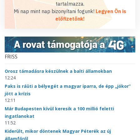
tartalmazza.
Mi nap mint nap bizonyítani fogunk!
Legyen Ön is
előfizetőnk!
FRISS
Orosz támadásra készülnek a balti államokban
12:24
Paks is ráüti a bélyegét a magyar iparra, de épp „jókor”
jött a krízis
12:11
Már Budapesten kívül keresik a 100 millió feletti
ingatlanokat
11:52
Kiderült, mikor döntenek Magyar Péterék az új
államfőről