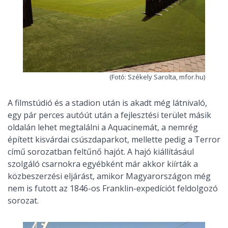
(Fotó: Székely Sarolta, mfor.hu)
A filmstúdió és a stadion után is akadt még látnivaló,
egy pár perces autóút után a fejlesztési terület másik
oldalán lehet megtalálni a Aquacinemát, a nemrég
épített kisvárdai csúszdaparkot, mellette pedig a Terror
című sorozatban feltűnő hajót. A hajó kiállításául
szolgáló csarnokra egyébként már akkor kiírták a
közbeszerzési eljárást, amikor Magyarországon még
nem is futott az 1846-os Franklin-expedíciót feldolgozó
sorozat.