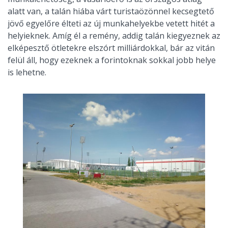
alatt van, a talán hiába várt turistaözönnel kecsegtető
jövő egyelőre élteti az új munkahelyekbe vetett hitét a
helyieknek. Amíg él a remény, addig talán kiegyeznek az
elképesztő ötletekre elszórt milliárdokkal, bár az vitán
felül áll, hogy ezeknek a forintoknak sokkal jobb helye
is lehetne.