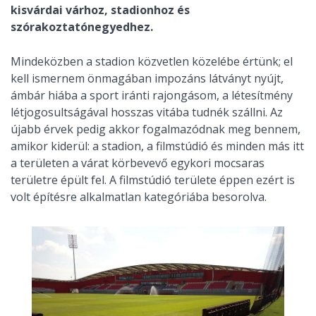
kisvárdai várhoz, stadionhoz és
szórakoztatónegyedhez.
Mindeközben a stadion közvetlen közelébe értünk; el
kell ismernem önmagában impozáns látványt nyújt,
ámbár hiába a sport iránti rajongásom, a létesítmény
létjogosultságával hosszas vitába tudnék szállni. Az
újabb érvek pedig akkor fogalmazódnak meg bennem,
amikor kiderül: a stadion, a filmstúdió és minden más itt
a területen a várat körbevevő egykori mocsaras
területre épült fel. A filmstúdió területe éppen ezért is
volt építésre alkalmatlan kategóriába besorolva.