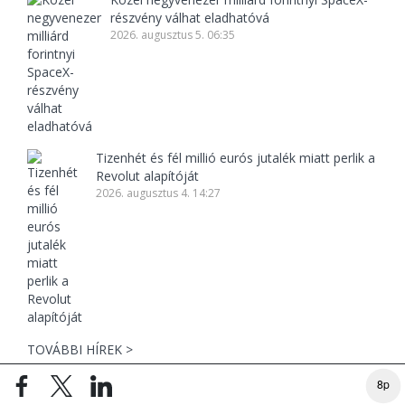
részvény válhat eladhatóvá
2026. augusztus 5. 06:35
Tizenhét és fél millió eurós jutalék miatt perlik a
Revolut alapítóját
2026. augusztus 4. 14:27
TOVÁBBI HÍREK >
8p