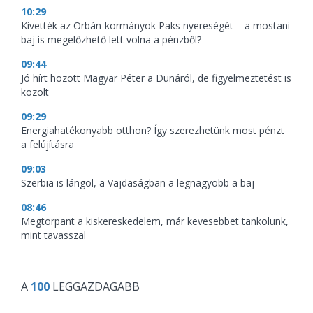
10:29
Kivették az Orbán-kormányok Paks nyereségét – a mostani
baj is megelőzhető lett volna a pénzből?
09:44
Jó hírt hozott Magyar Péter a Dunáról, de figyelmeztetést is
közölt
09:29
Energiahatékonyabb otthon? Így szerezhetünk most pénzt
a felújításra
09:03
Szerbia is lángol, a Vajdaságban a legnagyobb a baj
08:46
Megtorpant a kiskereskedelem, már kevesebbet tankolunk,
mint tavasszal
A
100
LEGGAZDAGABB