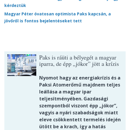
kérdeztük
Magyar Péter óvatosan optimista Paks kapcsán, a
jövőről is fontos bejelentéseket tett
Paks is ráüti a bélyegét a magyar
iparra, de épp „jókor” jött a krízis
Nyomot hagy az energiakrízis és a
Paksi Atomerőmű majdnem teljes
leállása a magyar ipar
teljesítményében. Gazdasági
szempontból viszont épp „jókor”,
vagyis a nyári szabadságok miatt
eleve csökkentett termelés idején
ütött be a krach, így a hatás