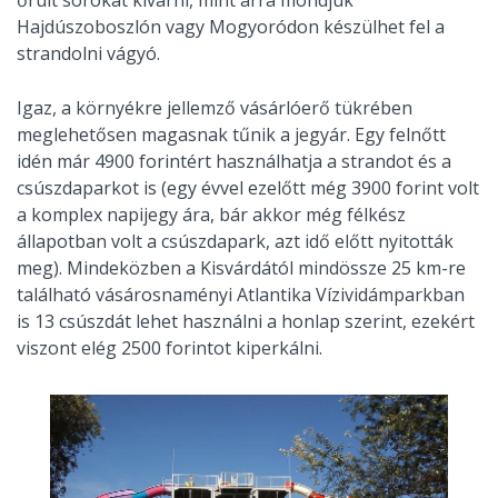
Hajdúszoboszlón vagy Mogyoródon készülhet fel a
strandolni vágyó.
Igaz, a környékre jellemző vásárlóerő tükrében
meglehetősen magasnak tűnik a jegyár. Egy felnőtt
idén már 4900 forintért használhatja a strandot és a
csúszdaparkot is (egy évvel ezelőtt még 3900 forint volt
a komplex napijegy ára, bár akkor még félkész
állapotban volt a csúszdapark, azt idő előtt nyitották
meg). Mindeközben a Kisvárdától mindössze 25 km-re
található vásárosnaményi Atlantika Vízividámparkban
is 13 csúszdát lehet használni a honlap szerint, ezekért
viszont elég 2500 forintot kiperkálni.