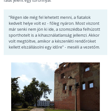
falat jelent egy toronnyal.
"Régen ide még fel lehetett menni, a fiatalok
kedvelt helye volt ez - főleg nyáron. Most viszont
már senki nem jön ki ide, a szomszédba felhúzott
sporthotelt is a kihasználatlanság jellemzi. Akkor
volt megtöltve, amikor a készenléti rendőröket
kellett elszállásolni egy időre" - meséli a vezetőm.