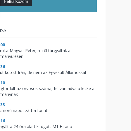
Feliratkozom
ISS
:00
árulta Magyar Péter, miről tárgyaltak a
rmányülésen
:36
kut kötött Irán, de nem az Egyesült Államokkal
:10
gfordult az orvosok száma, fel van adva a lecke a
rmánynak
:33
omorú napot zárt a forint
:16
agált a 24 óra alatt kirúgott M1 Híradó-