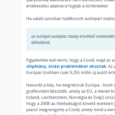
értékesítési adatokra fogták a történteket.
Ha valaki azonban találkozott autóipari stati
az európai autópiac tavaly érezhető növekedést 
láthattunk.
Figyelembe kell venni, hogy a Covid, majd az 
chiphiány, óriási problémákat okoztak
. Az
Európai Unióban csak 9,255 millió új autót ért
Hasonló a kép, ha megnézzük Európa - kicsit s
grafikonból látszódik, amely az EU, a menet k
(Izland, Liechtenstein, Norvégia és Svájc) orsz
hogy a 2008-as hitelválságot követő években j
piacot megrengette a Covid, amely mind a keres