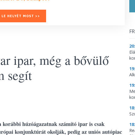
 LE HELYÉT MOST >>
FR
20
El
r ipar, még a bővülő
ko
19
m segít
Al
19
Me
ko
18
Sz
 korábbi húzóágazatnak számító ipar is csak
18
Re
rópai konjunktúrát okolják, pedig az uniós autópiac