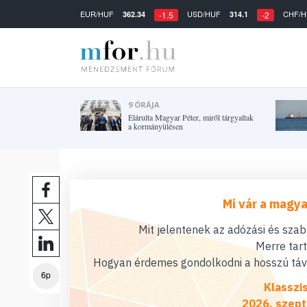
EUR/HUF
USD/HUF
CHF/H
362.34
314.1
-1.5
-2
9 ÓRÁJA
Elárulta Magyar Péter, miről tárgyaltak
a kormányülésen
Mi vár a magya
Mit jelentenek az adózási és sza
Merre tar
Hogyan érdemes gondolkodni a hosszú távú
6p
Klasszi
2026. szept