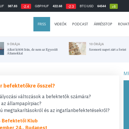
UF
GBP/HUF
BTC/USD
387.83
422.68
64544
-2.4
-2.3
+6
FRISS
VIDEÓK
PODCAST
ÁRRÉSSTOP
ROVA
9 ÓRÁJA
10 ÓRÁJA
Alkut kötött Irán, de nem az Egyesült
Szomorú napot zárt a forint
Államokkal
MF
r befektetőkre ősszel?
bályozási változások a befektetők számára?
t az állampapírpiac?
 megtakarításokról és az ingatlanbefektetésekről?
s Befektetői Klub
ember 24., Budapest