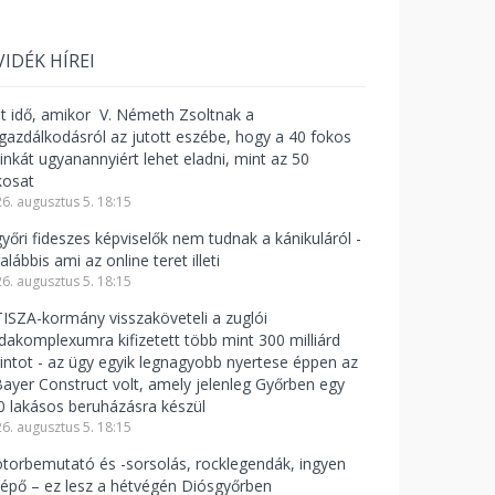
VIDÉK HÍREI
lt idő, amikor V. Németh Zsoltnak a
zgazdálkodásról az jutott eszébe, hogy a 40 fokos
linkát ugyanannyiért lehet eladni, mint az 50
kosat
6. augusztus 5. 18:15
győri fideszes képviselők nem tudnak a kánikuláról -
alábbis ami az online teret illeti
6. augusztus 5. 18:15
TISZA-kormány visszaköveteli a zuglói
odakomplexumra kifizetett több mint 300 milliárd
rintot - az ügy egyik legnagyobb nyertese éppen az
Bayer Construct volt, amely jelenleg Győrben egy
0 lakásos beruházásra készül
6. augusztus 5. 18:15
torbemutató és -sorsolás, rocklegendák, ingyen
lépő – ez lesz a hétvégén Diósgyőrben