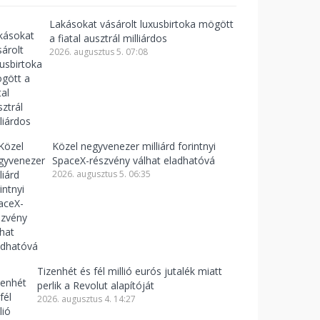
Lakásokat vásárolt luxusbirtoka mögött
a fiatal ausztrál milliárdos
2026. augusztus 5. 07:08
Közel negyvenezer milliárd forintnyi
SpaceX-részvény válhat eladhatóvá
2026. augusztus 5. 06:35
Tizenhét és fél millió eurós jutalék miatt
perlik a Revolut alapítóját
2026. augusztus 4. 14:27