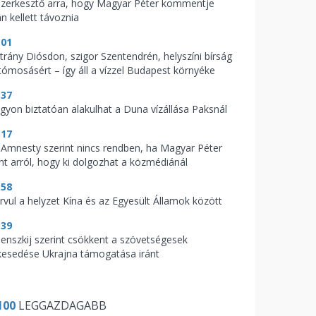
szerkesztő arra, hogy Magyar Péter kommentje
n kellett távoznia
:01
trány Diósdon, szigor Szentendrén, helyszíni bírság
tómosásért – így áll a vízzel Budapest környéke
:37
gyon biztatóan alakulhat a Duna vízállása Paksnál
:17
 Amnesty szerint nincs rendben, ha Magyar Péter
nt arról, hogy ki dolgozhat a közmédiánál
:58
rvul a helyzet Kína és az Egyesült Államok között
:39
lenszkij szerint csökkent a szövetségesek
lkesedése Ukrajna támogatása iránt
100
LEGGAZDAGABB