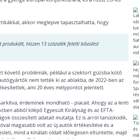
sztikákkal, akkor meglepve tapasztalhatta, hogy
produkált, hiszen 13 százalék feletti bővülést
azt követő problémák, például a szektort gúzsba kötő
 autógyártók nem tették ki az ablakba, de 2022-ben az
ékesítettek, ami 20 éves mélypontot jelentett.
arkítva, érdeminek mondható - piacait. Ahogy az a lenti
özben abból kilépő Egyesült Királyság és az EFTA-
ágok összesített adatait mutatja. Ez is arról tanúskodik,
óval magasabb volt az új autók értékesítése és a
leti, mind a kínálati oldalt időlegesen eltüntette, majd