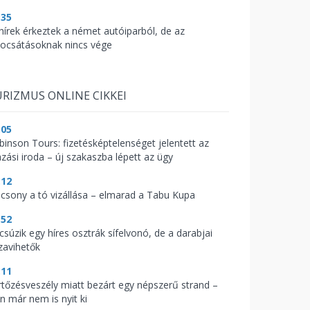
:35
 hírek érkeztek a német autóiparból, de az
bocsátásoknak nincs vége
RIZMUS ONLINE CIKKEI
:05
binson Tours: fizetésképtelenséget jelentett az
azási iroda – új szakaszba lépett az ügy
:12
acsony a tó vizállása – elmarad a Tabu Kupa
:52
csúzik egy híres osztrák sífelvonó, de a darabjai
zavihetők
:11
rtőzésveszély miatt bezárt egy népszerű strand –
n már nem is nyit ki