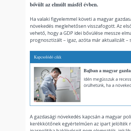
bővült az elmúlt másfél évben.
Ha valaki figyelemmel követi a magyar gazdasá
növekedés meglehetősen visszafogott. Az első
vehető, hogy a GDP idei bővülése messze elm
prognosztizált – igaz, azóta már aktualizált –
Kapcsolódó cikk
Bajban a magyar gazda
Idén megússzuk a recessz
örülhetünk, ha a növeked
A gazdasági növekedés kapcsán a magyar poli
kerékkötőnek egyértelműen az ipart jelölték m
iparpolitika baklövéseit nem elemezték, inká