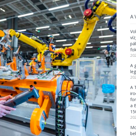
A 
Vo
ví
pá
fo
202
A 
leg
202
A 
ir
fo
a 
15
202
Mo
be