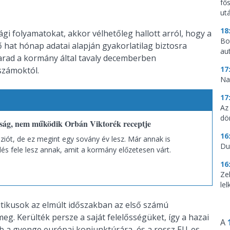
fő
utá
18
gi folyamatokat, akkor vélhetőleg hallott arról, hogy a
Bo
 hat hónap adatai alapján gyakorlatilag biztosra
au
arad a kormány által tavaly decemberben
17
 számoktól.
Na
17
Az
dö
ság, nem működik Orbán Viktorék receptje
16
iót, de ez megint egy sovány év lesz. Már annak is
Du
és fele lesz annak, amit a kormány előzetesen várt.
16
Ze
le
tikusok az elmúlt időszakban az első számú
eg. Kerülték persze a saját felelősségüket, így a hazai
A
bb a gyenge európai konjunktúrára, és a rossz EU-es