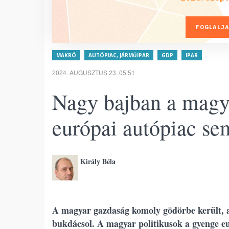
FOGLALJA
MAKRÓ
AUTÓPIAC, JÁRMŰIPAR
GDP
IPAR
2024. AUGUSZTUS 23. 05:51
Nagy bajban a magya
európai autópiac se
Király Béla
A magyar gazdaság komoly gödörbe került, a
bukdácsol. A magyar politikusok a gyenge eu