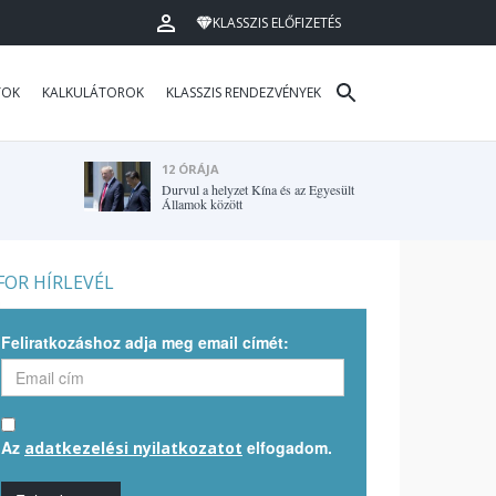
KLASSZIS ELŐFIZETÉS
TOK
KALKULÁTOROK
KLASSZIS RENDEZVÉNYEK
12 ÓRÁJA
Durvul a helyzet Kína és az Egyesült
Államok között
OR HÍRLEVÉL
Feliratkozáshoz adja meg email címét:
Az
elfogadom.
adatkezelési nyilatkozatot