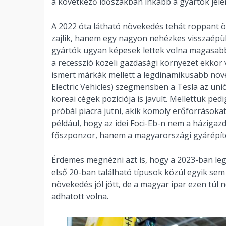
a következő időszakban inkább a gyártók jele
A 2022 óta látható növekedés tehát roppant ö
zajlik, hanem egy nagyon nehézkes visszaépül
gyártók ugyan képesek lettek volna magasabb
a recesszió közeli gazdasági környezet ekkor v
ismert márkák mellett a legdinamikusabb növe
Electric Vehicles) szegmensben a Tesla az uni
koreai cégek pozíciója is javult. Mellettük pe
próbál piacra jutni, akik komoly erőforrások
például, hogy az idei Foci-Eb-n nem a házigaz
főszponzor, hanem a magyarországi gyárépíté
Érdemes megnézni azt is, hogy a 2023-ban le
első 20-ban található típusok közül egyik sem
növekedés jól jött, de a magyar ipar ezen túl 
adhatott volna.