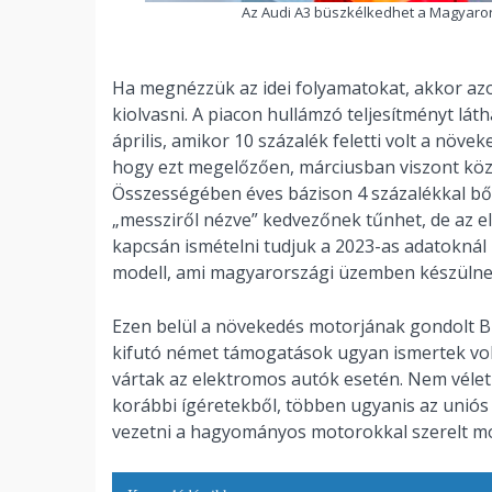
Az Audi A3 büszkélkedhet a Magyarors
Ha megnézzük az idei folyamatokat, akkor azo
kiolvasni. A piacon hullámzó teljesítményt lá
április, amikor 10 százalék feletti volt a növ
hogy ezt megelőzően, márciusban viszont közel
Összességében éves bázison 4 százalékkal bőv
„messziről nézve” kedvezőnek tűnhet, de az e
kapcsán ismételni tudjuk a 2023-as adatoknál l
modell, ami magyarországi üzemben készülne és
Ezen belül a növekedés motorjának gondolt BEV
kifutó német támogatások ugyan ismertek vol
vártak az elektromos autók esetén. Nem vélet
korábbi ígéretekből, többen ugyanis az uniós 
vezetni a hagyományos motorokkal szerelt mo