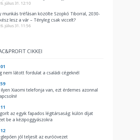
6. július 31. 12:10
y munkás tréfásan közölte Szopkó Tiborral, 2030-
kész lesz a vár – Tényleg csak viccelt?
6. július 31. 11:56
AC&PROFIT CIKKEI
:01
g nem látott fordulat a családi cégeknél
:59
 ilyen Xiaomi telefonja van, ezt érdemes azonnal
apcsolni!
:11
gorít az egyik fapados légitársaság: külön díjat
zet be a kézipoggyászokra
:12
glepően jól teljesít az euróövezet