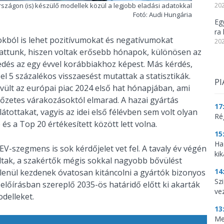
zágon (is) készülő modellek közül a legjobb eladási adatokkal
202
Fotó: Audi Hungária
Eg
ra 
kból is lehet pozitívumokat és negatívumokat
202
thattunk, hiszen voltak erősebb hónapok, különösen az
ekedés az egy évvel korábbiakhoz képest. Más kérdés,
 5 százalékos visszaesést mutattak a statisztikák.
PI
ült az európai piac 2024 első hat hónapjában, ami
lőzetes várakozásoktól elmarad. A hazai gyártás
17
átottakat, vagyis az idei első félévben sem volt olyan
Ré
 a Top 20 értékesített között lett volna.
15
Ha
-szegmens is sok kérdőjelet vet fel. A tavaly év végén
kik
tak, a szakértők mégis sokkal nagyobb bővülést
14
lenül kezdenek óvatosan kitáncolni a gyártók bizonyos
Szi
előírásban szereplő 2035-ös határidő előtt ki akarták
ve
delleket.
13
Me