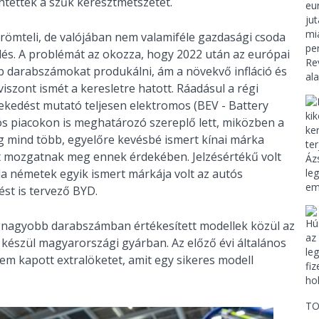
ntették a szűk keresztmetszetet.
römteli, de valójában nem valamiféle gazdasági csoda
és. A problémát az okozza, hogy 2022 után az európai
 darabszámokat produkálni, ám a növekvő infláció és
iszont ismét a keresletre hatott. Ráadásul a régi
kedést mutató teljesen elektromos (BEV - Battery
ós piacokon is meghatározó szereplő lett, miközben a
dig mind több, egyelőre kevésbé ismert kínai márka
at mozgatnak meg ennek érdekében. Jelzésértékű volt
da németek egyik ismert márkája volt az autós
st is tervező BYD.
gnagyobb darabszámban értékesített modellek közül az
 készül magyarországi gyárban. Az előző évi általános
nem kapott extralöketet, amit egy sikeres modell
TO