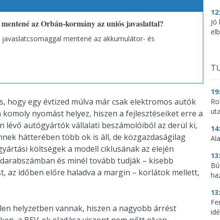
12
Jó
t mentené az Orbán-kormány az uniós javaslattal?
el
 javaslatcsomaggal mentené az akkumulátor- és
TU
19
yis, hogy egy évtized múlva már csak elektromos autók
Ro
ut
komoly nyomást helyez, hiszen a fejlesztéseiket erre a
n lévő autógyártók vállalati beszámolóiból az derül ki,
14
nnek hátterében több ok is áll, de közgazdaságilag
Al
 gyártási költségek a modell ciklusának az elején
13
 darabszámban és minél tovább tudják – kisebb
Bú
t, az időben előre haladva a margin – korlátok mellett,
ha
13
Fe
tlen helyzetben vannak, hiszen a nagyobb árrést
idé
ökken, a BEV-ek eladása viszont nem nőtt olyan