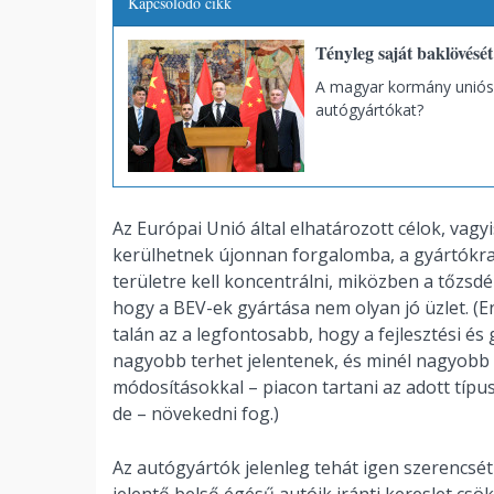
Kapcsolódó cikk
Tényleg saját baklövésé
A magyar kormány uniós
autógyártókat?
Az Európai Unió által elhatározott célok, vag
kerülhetnek újonnan forgalomba, a gyártókra 
területre kell koncentrálni, miközben a tőzsdé
hogy a BEV-ek gyártása nem olyan jó üzlet. (E
talán az a legfontosabb, hogy a fejlesztési és
nagyobb terhet jelentenek, és minél nagyobb
módosításokkal – piacon tartani az adott típus
de – növekedni fog.)
Az autógyártók jelenleg tehát igen szerencsé
jelentő belső égésű autóik iránti kereslet cs