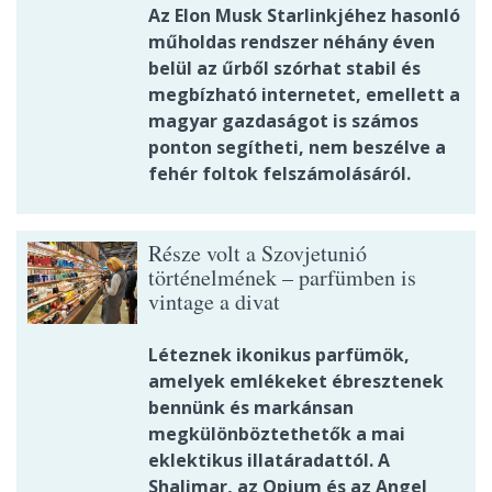
Az Elon Musk Starlinkjéhez hasonló
műholdas rendszer néhány éven
belül az űrből szórhat stabil és
megbízható internetet, emellett a
magyar gazdaságot is számos
ponton segítheti, nem beszélve a
fehér foltok felszámolásáról.
Része volt a Szovjetunió
történelmének – parfümben is
vintage a divat
Léteznek ikonikus parfümök,
amelyek emlékeket ébresztenek
bennünk és markánsan
megkülönböztethetők a mai
eklektikus illatáradattól. A
Shalimar, az Opium és az Angel