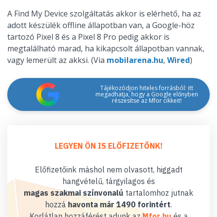
A Find My Device szolgáltatás akkor is elérhető, ha az
adott készülék offline állapotban van, a Google-höz
tartozó Pixel 8 és a Pixel 8 Pro pedig akkor is
megtalálható marad, ha kikapcsolt állapotban vannak,
vagy lemerült az akksi. (Via
mobilarena.hu
,
Wired
)
Tájékozódjon hiteles forrásból: itt
megadhatja, hogy a Google előnyben
részesítse az Mfor cikkeit!
LEGYEN ÖN IS ELŐFIZETŐNK!
Előfizetőink máshol nem olvasott, higgadt
hangvételű, tárgyilagos és
magas szakmai színvonalú
tartalomhoz jutnak
hozzá
havonta már 1490 forintért
.
Korlátlan hozzáférést adunk az
Mfor.hu
és a