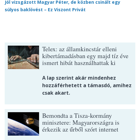
Jól vizsgázott Magyar Péter, de közben csinált egy
súlyos baklövést – Ez Viszont Privát
Telex: az államkincstár elleni
kibertámadásban egy majd tíz éve
ismert hibát használhattak ki
A lap szerint akár mindenhez
hozzáférhetett a támasdó, amihez
csak akart.
Bemondta a Tisza-kormány
minisztere: Magyarországra is
érkezik az űrből szórt internet