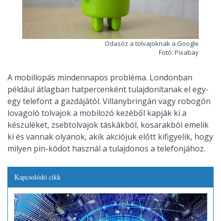
Odasóz a tolvajoknak a Google
Fotó: Pixabay
A mobillopás mindennapos probléma. Londonban
például átlagban hatpercenként tulajdonítanak el egy-
egy telefont a gazdájától. Villanybringán vagy robogón
lovagoló tolvajok a mobilozó kezéből kapják ki a
készüléket, zsebtolvajok táskákból, kosarakból emelik
ki és vannak olyanok, akik akciójuk előtt kifigyelik, hogy
milyen pin-kódot használ a tulajdonos a telefonjához.
Kapcsolódó cikk