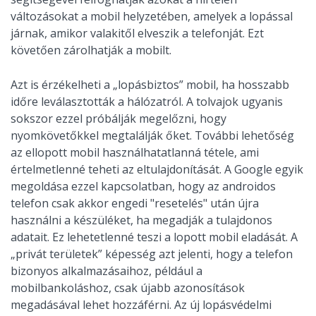
változásokat a mobil helyzetében, amelyek a lopással
járnak, amikor valakitől elveszik a telefonját. Ezt
követően zárolhatják a mobilt.
Azt is érzékelheti a „lopásbiztos” mobil, ha hosszabb
időre leválasztották a hálózatról. A tolvajok ugyanis
sokszor ezzel próbálják megelőzni, hogy
nyomkövetőkkel megtalálják őket. További lehetőség
az ellopott mobil használhatatlanná tétele, ami
értelmetlenné teheti az eltulajdonítását. A Google egyik
megoldása ezzel kapcsolatban, hogy az androidos
telefon csak akkor engedi "resetelés" után újra
használni a készüléket, ha megadják a tulajdonos
adatait. Ez lehetetlenné teszi a lopott mobil eladását. A
„privát területek” képesség azt jelenti, hogy a telefon
bizonyos alkalmazásaihoz, például a
mobilbankoláshoz, csak újabb azonosítások
megadásával lehet hozzáférni. Az új lopásvédelmi