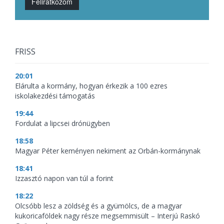
Feliratkozom
FRISS
20:01
Elárulta a kormány, hogyan érkezik a 100 ezres
iskolakezdési támogatás
19:44
Fordulat a lipcsei drónügyben
18:58
Magyar Péter keményen nekiment az Orbán-kormánynak
18:41
Izzasztó napon van túl a forint
18:22
Olcsóbb lesz a zöldség és a gyümölcs, de a magyar
kukoricaföldek nagy része megsemmisült – Interjú Raskó