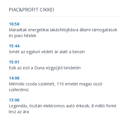
PIAC&PROFIT CIKKEI
16:56
Maradtak energetikai lakásfelújításra állami támogatások
és piaci hitelek
15:44
Ismét az egykori védett ár alatt a benzin
15:01
Esik az eső a Duna vízgyűjtő területén
14:06
Mérnöki csoda született, 110 emelet magas úszó
szélerőmű
13:06
Legendás, tisztán elektromos autó érkezik, 8 millió forint
lesz az ára