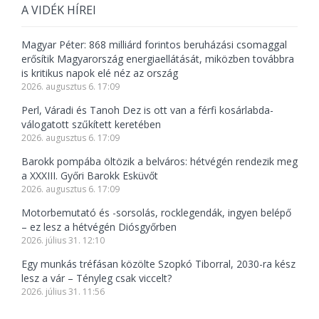
A VIDÉK HÍREI
Magyar Péter: 868 milliárd forintos beruházási csomaggal
erősítik Magyarország energiaellátását, miközben továbbra
is kritikus napok elé néz az ország
2026. augusztus 6. 17:09
Perl, Váradi és Tanoh Dez is ott van a férfi kosárlabda-
válogatott szűkített keretében
2026. augusztus 6. 17:09
Barokk pompába öltözik a belváros: hétvégén rendezik meg
a XXXIII. Győri Barokk Esküvőt
2026. augusztus 6. 17:09
Motorbemutató és -sorsolás, rocklegendák, ingyen belépő
– ez lesz a hétvégén Diósgyőrben
2026. július 31. 12:10
Egy munkás tréfásan közölte Szopkó Tiborral, 2030-ra kész
lesz a vár – Tényleg csak viccelt?
2026. július 31. 11:56