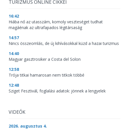
TURIZMUS ONLINE CIKKEI
16:42
Hiába nő az utasszám, komoly veszteséget tudhat
magáénak az ultrafapados légitársaság
14:57
Nincs összeomlás, de új kihívásokkal küzd a hazai turizmus
14:40
Magyar gasztrosiker a Costa del Solon
12:58
Trója titkai hamarosan nem titkok többé
12:48
Sziget Fesztivál, foglalási adatok: jönnek a lengyelek
VIDEÓK
2026. augusztus 4.