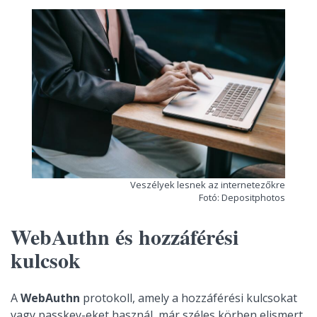
Veszélyek lesnek az internetezőkre
Fotó: Depositphotos
WebAuthn és hozzáférési
kulcsok
A
WebAuthn
protokoll, amely a hozzáférési kulcsokat
vagy passkey-eket használ, már széles körben elismert