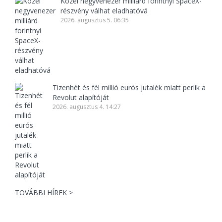
Közel negyvenezer milliárd forintnyi SpaceX-
részvény válhat eladhatóvá
2026. augusztus 5. 06:35
Tizenhét és fél millió eurós jutalék miatt perlik a
Revolut alapítóját
2026. augusztus 4. 14:27
TOVÁBBI HÍREK >