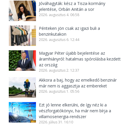
Jóváhagyták: kész a Tisza-kormány
jelentése, Orbán Anitán a sor
2026. augusztus 4. 06:58
Pénteken jön csak az igazi buli a
benzinkutakon
2026. augusztus 6. 12:44
Magyar Péter újabb bejelentése az
áramhiányról: hatalmas spórolásba kezdett
az ország
2026. augusztus 2. 12:37
Akkora a baj, hogy az emelkedő benzinár
már nem is aggasztja az embereket
2026. augusztus 1. 05:56
Ezt jó lenne elkerülni, de így néz ki a
vészforgatókönyv, ha már nem bírja a
villamosenergia-rendszer
2026. július 31. 16:10