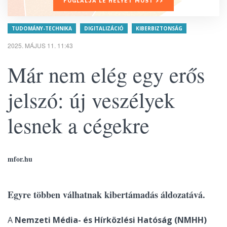
FOGLALJA LE HELYÉT MOST >>
TUDOMÁNY-TECHNIKA
DIGITALIZÁCIÓ
KIBERBIZTONSÁG
2025. MÁJUS 11. 11:43
Már nem elég egy erős
jelszó: új veszélyek
lesnek a cégekre
mfor.hu
Egyre többen válhatnak kibertámadás áldozatává.
A
Nemzeti Média- és Hírközlési Hatóság (NMHH)