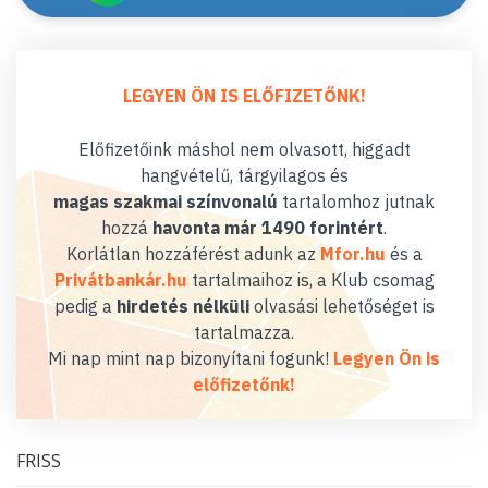
LEGYEN ÖN IS ELŐFIZETŐNK!
Előfizetőink máshol nem olvasott, higgadt
hangvételű, tárgyilagos és
magas szakmai színvonalú
tartalomhoz jutnak
hozzá
havonta már 1490 forintért
.
Korlátlan hozzáférést adunk az
Mfor.hu
és a
Privátbankár.hu
tartalmaihoz is, a Klub csomag
pedig a
hirdetés nélküli
olvasási lehetőséget is
tartalmazza.
Mi nap mint nap bizonyítani fogunk!
Legyen Ön is
előfizetőnk!
FRISS