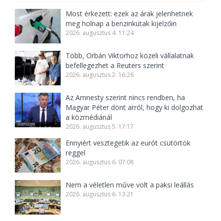
Most érkezett: ezek az árak jelenhetnek
meg holnap a benzinkutak kijelzőin
2026. augusztus 4. 11:24
Több, Orbán Viktorhoz közeli vállalatnak
befellegezhet a Reuters szerint
2026. augusztus 2. 16:26
Az Amnesty szerint nincs rendben, ha
Magyar Péter dönt arról, hogy ki dolgozhat
a közmédiánál
2026. augusztus 5. 17:17
Ennyiért vesztegetik az eurót csütörtök
reggel
2026. augusztus 6. 07:08
Nem a véletlen műve volt a paksi leállás
2026. augusztus 6. 13:21