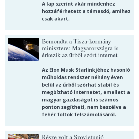
A lap szerint akár mindenhez
hozzáférhetett a támasdó, amihez
csak akart.
Bemondta a Tisza-kormány
minisztere: Magyarországra is
érkezik az űrből szórt internet
Az Elon Musk Starlinkjéhez hasonló
műholdas rendszer néhány éven
belül az űrből szórhat stabil és
megbízható internetet, emellett a
magyar gazdaságot is számos
ponton segítheti, nem beszélve a
fehér foltok felszámolásáról.
Része volt a Szovjetunió