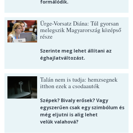
formálódik.
Ürge-Vorsatz Diána: Túl gyorsan
melegszik Magyarország középső
része
Szerinte meg lehet állítani az
éghajlatváltozást.
Talán nem is tudja: hemzsegnek
itthon ezek a csodaautók
Szépek? Bivaly erősek? Vagy
egyszerűen csak egy szimbólum és
még eljutni is alig lehet
velük valahová?