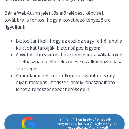
Bár a WebAuthn jelentős előrelépést képvisel,
továbbra is fontos, hogy a következő tényezőkre
figyeljünk:
Biztosítani kell, hogy az eszköz vagy felhő, ahol a
kulcsokat tárolják, biztonságos legyen;
A WebAuthn sikeres bevezetéséhez a vállalatok és
a felhasználók elköteleződése és alkalmazkodása
szükséges;
A munkamenet-sütik ellopása továbbra is egy
olyan támadási módszer, amely kihasználható
lehet a rendszer sebezhetőségein.
Tájékozódjon hiteles forrásból: itt
megadhatja, hogy a Google előnyben
részesítse az Mfor cikkeit!