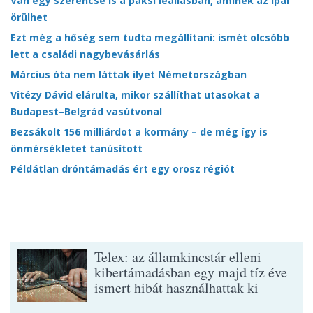
Van egy szerencse is a paksi leállásban, aminek az ipar
örülhet
Ezt még a hőség sem tudta megállítani: ismét olcsóbb
lett a családi nagybevásárlás
Március óta nem láttak ilyet Németországban
Vitézy Dávid elárulta, mikor szállíthat utasokat a
Budapest–Belgrád vasútvonal
Bezsákolt 156 milliárdot a kormány – de még így is
önmérsékletet tanúsított
Példátlan dróntámadás ért egy orosz régiót
Telex: az államkincstár elleni
kibertámadásban egy majd tíz éve
ismert hibát használhattak ki