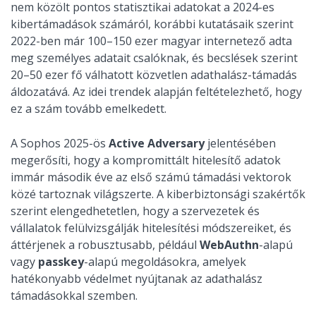
nem közölt pontos statisztikai adatokat a 2024-es
kibertámadások számáról, korábbi kutatásaik szerint
2022-ben már 100–150 ezer magyar internetező adta
meg személyes adatait csalóknak, és becslések szerint
20–50 ezer fő válhatott közvetlen adathalász-támadás
áldozatává. Az idei trendek alapján feltételezhető, hogy
ez a szám tovább emelkedett.
A Sophos 2025-ös
Active Adversary
jelentésében
megerősíti, hogy a kompromittált hitelesítő adatok
immár második éve az első számú támadási vektorok
közé tartoznak világszerte. A kiberbiztonsági szakértők
szerint elengedhetetlen, hogy a szervezetek és
vállalatok felülvizsgálják hitelesítési módszereiket, és
áttérjenek a robusztusabb, például
WebAuthn
-alapú
vagy
passkey
-alapú megoldásokra, amelyek
hatékonyabb védelmet nyújtanak az adathalász
támadásokkal szemben.