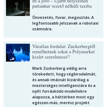
Itt a jövő – Újabb helyszínen
pattanhat vezető nélküli taxiba
Önvezetés, fuvar, megosztás. A
legfontosabb jelszavak a robotaxi
számnára.
Váratlan fordulat: Zuckerbergtől
remélhetnek sokat a Polymarket
kizárt szerelmesei?
Mark Zuckerberg eddig arra
törekedett, hogy cégbirodalmát,
és annak imázsát kizárólag a
mesterséges intelligenciára és a
nyílt forráskódú modellekre
alapozza, a háttérben most egy
egészen más, merész projekt