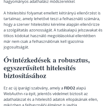
hagyományos adathalász módszerekkel.
A hitelesítési folyamat emellett kétirányú ellenőrzést is
tartalmaz, amely lehetővé teszi a felhasználó számára,
hogy a szerver hitelesítési kérelme alapján ellenőrizze
a szolgáltatás azonosságát. A tudásalapú jelszavakat és
titkos kódokat használó megoldásokkal ellentétben
már nem csak a felhasználónak kell igazolnia
jogosultságát.
Óvintézkedések a robusztus,
egyszerűsített hitelesítés
biztosításához
Ez az új iparági szabvány, amely a
FIDO2
alapú
WebAuthn-ra épít, jelentős védelmet biztosít az
adathalászat és a hitelesítő adatok ellopásának ellen,
miközben a felhasználói élményt is javítja.