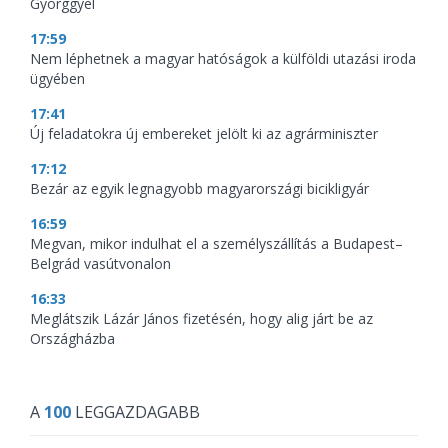
Györggyel
17:59
Nem léphetnek a magyar hatóságok a külföldi utazási iroda
ügyében
17:41
Új feladatokra új embereket jelölt ki az agrárminiszter
17:12
Bezár az egyik legnagyobb magyarországi bicikligyár
16:59
Megvan, mikor indulhat el a személyszállítás a Budapest–
Belgrád vasútvonalon
16:33
Meglátszik Lázár János fizetésén, hogy alig járt be az
Országházba
A
100
LEGGAZDAGABB