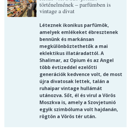
történelmének – parfümben is
vintage a divat
Léteznek ikonikus parfümök,
amelyek emlékeket ébresztenek
bennünk és markánsan
megkülönböztethetők a mai
eklektikus illatáradattól. A
Shalimar, az Opium és az Angel
több évtizeddel ezelőtti
generációk kedvence volt, de most
újra divatosak lettek, talán a
ruhaipar vintage hullámát
utánozva. Sőt, él és virul a Vörös
Moszkva is, amely a Szovjetunió
egyik szimbóluma volt hajdanán,
rögtön a Vörös tér után.