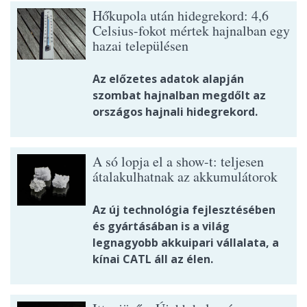
Hőkupola után hidegrekord: 4,6
Celsius-fokot mértek hajnalban egy
hazai településen
Az előzetes adatok alapján
szombat hajnalban megdőlt az
országos hajnali hidegrekord.
A só lopja el a show-t: teljesen
átalakulhatnak az akkumulátorok
Az új technológia fejlesztésében
és gyártásában is a világ
legnagyobb akkuipari vállalata, a
kínai CATL áll az élen.