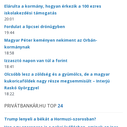
Elárulta a kormány, hogyan érkezik a 100 ezres
iskolakezdési támogatás
20:01
Fordulat a lipcsei drónügyben
19:44
Magyar Péter keményen nekiment az Orbán-
kormánynak
18:58
Izzasztó napon van túl a forint
18:41
Olcsóbb lesz a zöldség és a gyümölcs, de a magyar
kukoricaföldek nagy része megsemmisült – Interjú
Raskó Györggyel
18:22
PRIVÁTBANKÁR.HU TOP
24
Trump lenyeli a békát a Hormuzi-szorosban?