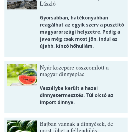
László
Gyorsabban, hatékonyabban
reagálhat az egyik szerv a pusztító
magyarországi helyzetre. Pedig a
java még csak most jőn, indul az
újabb, kínzó hőhullám.
Nyár közepére összeomlott a
magyar dinnyepiac
Veszélybe került a hazai
dinnyetermesztés. Túl olcsó az
import dinnye.
Bajban vannak a dinnyések, de
most jöhet a fellendülés