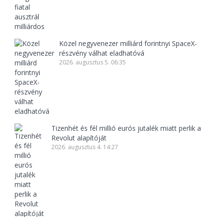
Közel negyvenezer milliárd forintnyi SpaceX-
részvény válhat eladhatóvá
2026. augusztus 5. 06:35
Tizenhét és fél millió eurós jutalék miatt perlik a
Revolut alapítóját
2026. augusztus 4. 14:27