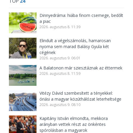
TOP
24
Dinnyedráma: hiába finom csemege, bedőlt
a piac
2026. augusztus 8. 11:39
Elindult a végelszámolás, hamarosan
nyoma sem marad Balásy Gyula két
cégének
2026. augusztus 9. 06:01
A Balatonon már sziesztáznak az éttermek
2026. augusztus 8. 11:59
Vitézy Dávid szembesített a tényekkel:
óriási a magyar közúthálózat leterheltsége
2026. augusztus 9. 08:10
Kapitány István elmondta, mekkora
arányban vettek részt az önkéntes
spórolásban a magyarok