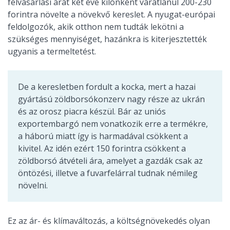
felvásárlási árát két éve kilónként váratlanul 200-230
forintra növelte a növekvő kereslet. A nyugat-európai
feldolgozók, akik otthon nem tudták lekötni a
szükséges mennyiséget, hazánkra is kiterjesztették
ugyanis a termeltetést.
De a keresletben fordult a kocka, mert a hazai
gyártású zöldborsókonzerv nagy része az ukrán
és az orosz piacra készül. Bár az uniós
exportembargó nem vonatkozik erre a termékre,
a háború miatt így is harmadával csökkent a
kivitel. Az idén ezért 150 forintra csökkent a
zöldborsó átvételi ára, amelyet a gazdák csak az
öntözési, illetve a fuvarfelárral tudnak némileg
növelni.
Ez az ár- és klímaváltozás, a költségnövekedés olyan