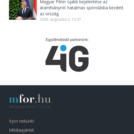
Magyar Péter újabb bejelentése az
áramhiányról: hatalmas spórolásba kezdett
az ország
2026. augusztus 2. 12:37
Együttműködő partnerünk:
Írjon nekünk!
Médiaajánlat