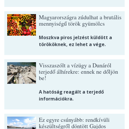
Magyarországra zúdulhat a brutális
mennyiségű török gyümölcs
Moszkva piros jelzést küldött a
törököknek, ez lehet a vége.
Visszaszólt a vízügy a Dunáról
terjedő álhírekre: ennek ne dőljön
be!
A hatóság reagált a terjedő
információkra.
Ez egyre csúnyább: rendkívüli
készültségről döntött Gajdos