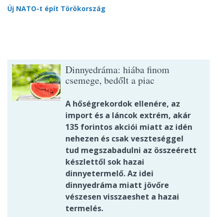
Új NATO-t épít Törökország
Dinnyedráma: hiába finom
csemege, bedőlt a piac
A hőségrekordok ellenére, az
import és a láncok extrém, akár
135 forintos akciói miatt az idén
nehezen és csak veszteséggel
tud megszabadulni az összeérett
készlettől sok hazai
dinnyetermelő. Az idei
dinnyedráma miatt jövőre
vészesen visszaeshet a hazai
termelés.