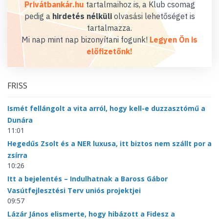
Privátbankár.hu
tartalmaihoz is, a Klub csomag
pedig a
hirdetés nélküli
olvasási lehetőséget is
tartalmazza.
Mi nap mint nap bizonyítani fogunk!
Legyen Ön is
előfizetőnk!
FRISS
Ismét fellángolt a vita arról, hogy kell-e duzzasztómű a
Dunára
11:01
Hegedűs Zsolt és a NER luxusa, itt biztos nem szállt por a
zsírra
10:26
Itt a bejelentés – Indulhatnak a Baross Gábor
Vasútfejlesztési Terv uniós projektjei
09:57
Lázár János elismerte, hogy hibázott a Fidesz a