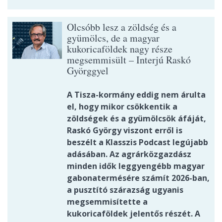
Olcsóbb lesz a zöldség és a
gyümölcs, de a magyar
kukoricaföldek nagy része
megsemmisült – Interjú Raskó
Györggyel
A Tisza-kormány eddig nem árulta
el, hogy mikor csökkentik a
zöldségek és a gyümölcsök áfáját,
Raskó György viszont erről is
beszélt a Klasszis Podcast legújabb
adásában. Az agrárközgazdász
minden idők leggyengébb magyar
gabonatermésére számít 2026-ban,
a pusztító szárazság ugyanis
megsemmisítette a
kukoricaföldek jelentős részét. A