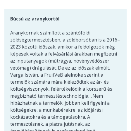
Búcsú az aranykortól
Aranykornak számított a szántóföldi
zöldségtermesztésben, a zöldborsóban is a 2016–
2023 közötti időszak, amikor a feldolgozók még
képesek voltak a felvásárlási árakban megfizetni
az inputanyagok (műtrágya, növényvédőszer,
vetőmag) drágulását. De ez az időszak elmúlt.
Varga István, a FruitVeB alelnöke szerint a
termelők számára mára kiéleződtek az ár- és
költségviszonyok, felértékelődik a korszerű és
megbízható termesztéstechnológia. „Nem
hibázhatnak a termelők: jobban kell figyelni a
költségekre, a munkabérekre, az időjárási
kockázatokra és a támogatásokra. A
termesztésnek, a piacra jutásnak, az
áruelőkészítésnek is professzionálissá,