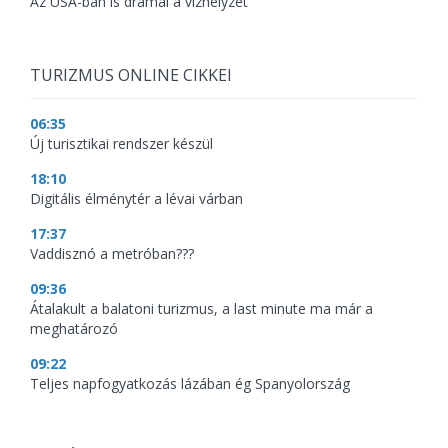
Az USA-ban is drámai a vízhelyzet
TURIZMUS ONLINE CIKKEI
06:35
Új turisztikai rendszer készül
18:10
Digitális élménytér a lévai várban
17:37
Vaddisznó a metróban???
09:36
Átalakult a balatoni turizmus, a last minute ma már a
meghatározó
09:22
Teljes napfogyatkozás lázában ég Spanyolország