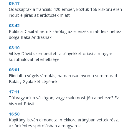
09:17
Odacsaptak a franciák: 420 ember, köztük 166 kiskorú ellen
indult eljárás az erdőtüzek miatt
08:42
Political Capital: nem kizárólag az ellenzék miatt lesz nehéz
dolga Baka Andrásnak
08:10
Vitézy Dávid szembesített a tényekkel: óriási a magyar
közúthálózat leterheltsége
06:01
Elindult a végelszámolás, hamarosan nyoma sem marad
Balásy Gyula két cégének
17:11
Túl vagyunk a válságon, vagy csak most jön a neheze? Ez
Viszont Privát
16:50
Kapitány István elmondta, mekkora arányban vettek részt
az önkéntes spórolásban a magyarok