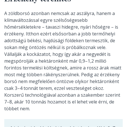
A zöldborsó azonban nemcsak az aszályra, hanem a
klímaváltozással egyre szélsőségesebb
hőmérsékletekre – tavaszi hidegre, nyári hőségre – is
érzékeny. Itthon ezért elsősorban a jobb termőhelyi
adottságú békési, hajdúsági földeken termesztik, de
sokan még öntözés nélkül is próbálkoznak vele.
Vállalják a kockázatot, hogy így akár a negyedét is
megspórolják a hektáronként már 0,9–1,2 millió
forintos termelési költségnek, amire a rossz árak miatt
most még többen rákényszerülnek. Pedig az érzékeny
borsó nem megfelelően öntözve olykor hektáronként
csak 3–4 tonnát terem, ezzel veszteséget okoz.
Korszerű technológiával azonban a szakember szerint
7–8, akár 10 tonnás hozamot is el lehet vele érni, de
többet nem.