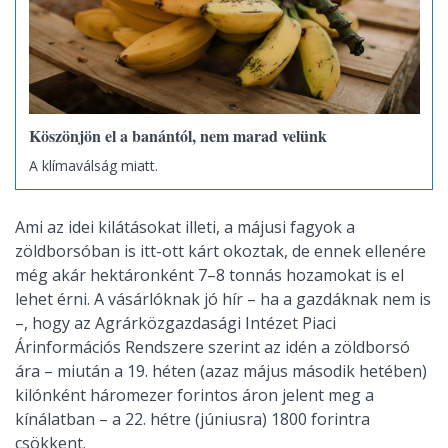
Köszönjön el a banántól, nem marad velünk
A klímaválság miatt.
Ami az idei kilátásokat illeti, a májusi fagyok a
zöldborsóban is itt-ott kárt okoztak, de ennek ellenére
még akár hektáronként 7–8 tonnás hozamokat is el
lehet érni. A vásárlóknak jó hír – ha a gazdáknak nem is
–, hogy az Agrárközgazdasági Intézet Piaci
Árinformációs Rendszere szerint az idén a zöldborsó
ára – miután a 19. héten (azaz május második hetében)
kilónként háromezer forintos áron jelent meg a
kínálatban – a 22. hétre (júniusra) 1800 forintra
csökkent.