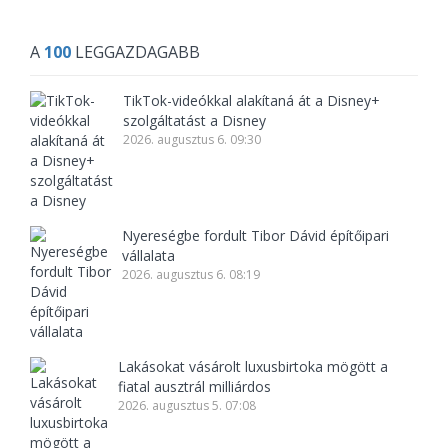
A
100
LEGGAZDAGABB
TikTok-videókkal alakítaná át a Disney+
szolgáltatást a Disney
2026. augusztus 6. 09:30
Nyereségbe fordult Tibor Dávid építőipari
vállalata
2026. augusztus 6. 08:19
Lakásokat vásárolt luxusbirtoka mögött a
fiatal ausztrál milliárdos
2026. augusztus 5. 07:08