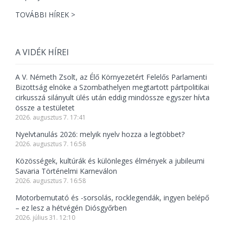
TOVÁBBI HÍREK >
A VIDÉK HÍREI
A V. Németh Zsolt, az Élő Környezetért Felelős Parlamenti
Bizottság elnöke a Szombathelyen megtartott pártpolitikai
cirkusszá silányult ülés után eddig mindössze egyszer hívta
össze a testületet
2026. augusztus 7. 17:41
Nyelvtanulás 2026: melyik nyelv hozza a legtöbbet?
2026. augusztus 7. 16:58
Közösségek, kultúrák és különleges élmények a jubileumi
Savaria Történelmi Karneválon
2026. augusztus 7. 16:58
Motorbemutató és -sorsolás, rocklegendák, ingyen belépő
– ez lesz a hétvégén Diósgyőrben
2026. július 31. 12:10