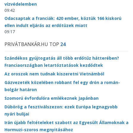
vízvédelemben
09:42
Odacsaptak a franciák: 420 ember, köztük 166 kiskorú
ellen indult eljárás az erdőtüzek miatt
09:17
PRIVÁTBANKÁR.HU TOP
24
Szándékos gyújtogatás áll több erdőtűz hátterében?
Franciaországban letartóztatások kezdődtek
Az oroszok nem tudnak kiszeretni Vietnámból
Gázvezeték közelében robbant fel egy drón a román-
bolgár határon
Szomorú évfordulóra emlékeznek Japánban
Dübörög a fesztiválszezon: ezek Európa legnagyobb
nyári bulijai
Irán újabb feltételeket szabott az Egyesült Államoknak a
Hormuzi-szoros megnyitásához