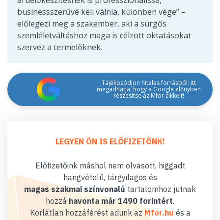
businessszerűvé kell válnia, különben vége” –
előlegezi meg a szakember, aki a sürgős
szemléletváltáshoz maga is célzott oktatásokat
szervez a termelőknek.
Tájékozódjon hiteles forrásból: itt
megadhatja, hogy a Google előnyben
részesítse az Mfor cikkeit!
LEGYEN ÖN IS ELŐFIZETŐNK!
Előfizetőink máshol nem olvasott, higgadt
hangvételű, tárgyilagos és
magas szakmai színvonalú
tartalomhoz jutnak
hozzá
havonta már 1490 forintért
.
Korlátlan hozzáférést adunk az
Mfor.hu
és a