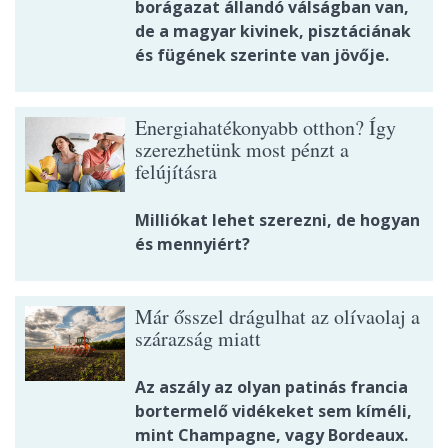
borágazat állandó válságban van,
de a magyar kivinek, pisztáciának
és fügének szerinte van jövője.
Energiahatékonyabb otthon? Így
szerezhetünk most pénzt a
felújításra
Milliókat lehet szerezni, de hogyan
és mennyiért?
Már ősszel drágulhat az olívaolaj a
szárazság miatt
Az aszály az olyan patinás francia
bortermelő vidékeket sem kíméli,
mint Champagne, vagy Bordeaux.