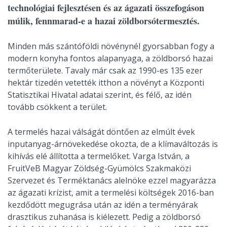
technológiai fejlesztésen és az ágazati összefogáson
múlik, fennmarad-e a hazai zöldborsótermesztés.
Minden más szántóföldi növénynél gyorsabban fogy a
modern konyha fontos alapanyaga, a zöldborsó hazai
termőterülete. Tavaly már csak az 1990-es 135 ezer
hektár tizedén vetették itthon a növényt a Központi
Statisztikai Hivatal adatai szerint, és félő, az idén
tovább csökkent a terület.
A termelés hazai válságát döntően az elmúlt évek
inputanyag-árnövekedése okozta, de a klímaváltozás is
kihívás elé állította a termelőket. Varga István, a
FruitVeB Magyar Zöldség-Gyümölcs Szakmaközi
Szervezet és Terméktanács alelnöke ezzel magyarázza
az ágazati krízist, amit a termelési költségek 2016-ban
kezdődött megugrása után az idén a terményárak
drasztikus zuhanása is kiélezett. Pedig a zöldborsó