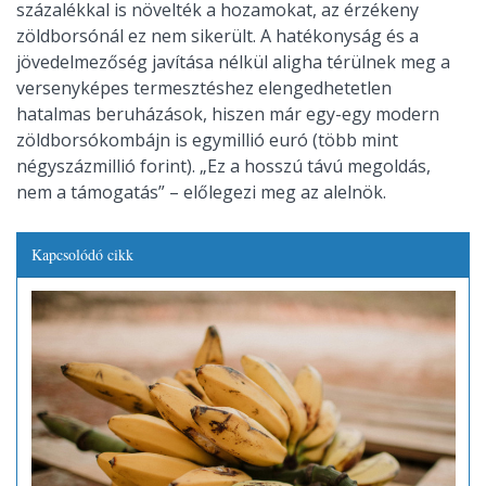
százalékkal is növelték a hozamokat, az érzékeny
zöldborsónál ez nem sikerült. A hatékonyság és a
jövedelmezőség javítása nélkül aligha térülnek meg a
versenyképes termesztéshez elengedhetetlen
hatalmas beruházások, hiszen már egy-egy modern
zöldborsókombájn is egymillió euró (több mint
négyszázmillió forint). „Ez a hosszú távú megoldás,
nem a támogatás” – előlegezi meg az alelnök.
Kapcsolódó cikk