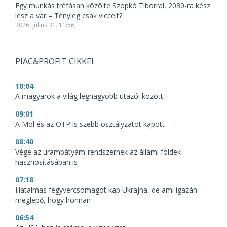
Egy munkás tréfásan közölte Szopkó Tiborral, 2030-ra kész
lesz a vár – Tényleg csak viccelt?
2026. július 31. 11:56
PIAC&PROFIT CIKKEI
10:04
A magyarok a világ legnagyobb utazói között
09:01
A Mol és az OTP is szebb osztályzatot kapott
08:40
Vége az urambátyám-rendszernek az állami földek
hasznosításában is
07:18
Hatalmas fegyvercsomagot kap Ukrajna, de ami igazán
meglepő, hogy honnan
06:54