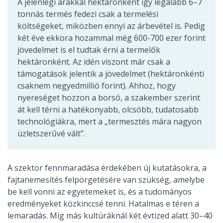
A jelenlegi árakkal hektáronként így legalább 6–7
tonnás termés fedezi csak a termelési
költségeket, miközben ennyi az árbevétel is. Pedig
két éve ekkora hozammal még 600-700 ezer forint
jövedelmet is el tudtak érni a termelők
hektáronként. Az idén viszont már csak a
támogatások jelentik a jövedelmet (hektáronkénti
csaknem negyedmillió forint). Ahhoz, hogy
nyereséget hozzon a borsó, a szakember szerint
át kell térni a hatékonyabb, olcsóbb, tudatosabb
technológiákra, mert a „termesztés mára nagyon
üzletszerűvé vált”.
A szektor fennmaradása érdekében új kutatásokra, a
fajtanemesítés felpörgetésére van szükség, amelybe
be kell vonni az egyetemeket is, és a tudományos
eredményeket közkinccsé tenni. Hatalmas e téren a
lemaradás. Míg más kultúráknál két évtized alatt 30–40