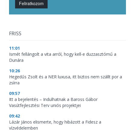
Feliratkozom
FRISS
11:01
Ismét fellángolt a vita arról, hogy kell-e duzzasztómű a
Dunára
10:26
Hegedűs Zsolt és a NER luxusa, itt biztos nem szállt por a
zsírra
09:57
Itt a bejelentés – Indulhatnak a Baross Gábor
Vasútfejlesztési Terv uniós projektjei
09:42
Lázár János elismerte, hogy hibázott a Fidesz a
vízvédelemben