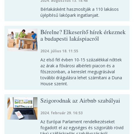
2024. augusztus 13. 18:48
Bérlakásként hasznosítják a 110 lakásos
újépítésű lakópark ingatlanjait.
Bérelne? Elkeserítő hírek érkeznek
a budapesti lakáspiacról
2024. július 18. 11:55
Az első fél évben 10-15 százalékkal nőttek
az árak a fővárosi albérleti piacon és a
főszezonban, a kereslet megugrásával
további drágulásra lehet számítani a Duna
House szerint.
Szigorodnak az Airbnb szabályai
2024. február 29. 16:53
Az Európai Parlament rendelkezéseket
fogadott el az egységes és szigorúbb rövid
távú szálláskiadás szabályozásáról.