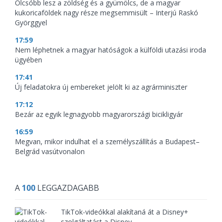
Olcsóbb lesz a zöldség és a gyümölcs, de a magyar
kukoricaföldek nagy része megsemmisült – Interjú Raskó
Györggyel
17:59
Nem léphetnek a magyar hatóságok a külföldi utazási iroda
ügyében
17:41
Új feladatokra új embereket jelölt ki az agrárminiszter
17:12
Bezár az egyik legnagyobb magyarországi bicikligyár
16:59
Megvan, mikor indulhat el a személyszállítás a Budapest–
Belgrád vasútvonalon
A
100
LEGGAZDAGABB
TikTok-videókkal alakítaná át a Disney+
szolgáltatást a Disney