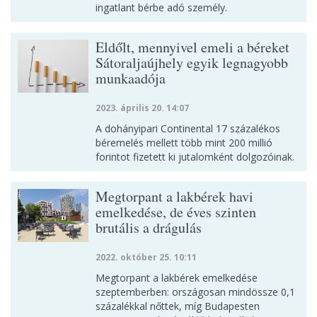
ingatlant bérbe adó személy.
Eldőlt, mennyivel emeli a béreket
Sátoraljaújhely egyik legnagyobb
munkaadója
2023. április 20. 14:07
A dohányipari Continental 17 százalékos
béremelés mellett több mint 200 millió
forintot fizetett ki jutalomként dolgozóinak.
Megtorpant a lakbérek havi
emelkedése, de éves szinten
brutális a drágulás
2022. október 25. 10:11
Megtorpant a lakbérek emelkedése
szeptemberben: országosan mindössze 0,1
százalékkal nőttek, míg Budapesten