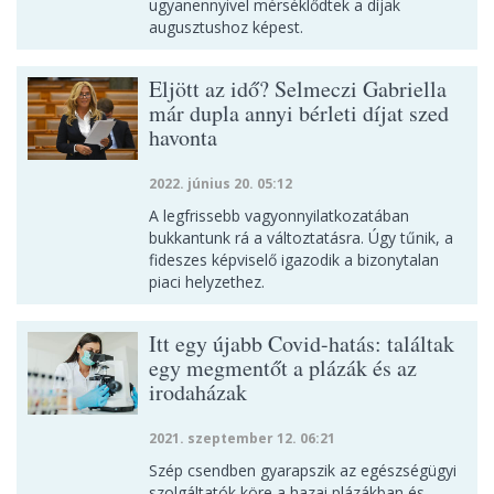
ugyanennyivel mérséklődtek a díjak
augusztushoz képest.
Eljött az idő? Selmeczi Gabriella
már dupla annyi bérleti díjat szed
havonta
2022. június 20. 05:12
A legfrissebb vagyonnyilatkozatában
bukkantunk rá a változtatásra. Úgy tűnik, a
fideszes képviselő igazodik a bizonytalan
piaci helyzethez.
Itt egy újabb Covid-hatás: találtak
egy megmentőt a plázák és az
irodaházak
2021. szeptember 12. 06:21
Szép csendben gyarapszik az egészségügyi
szolgáltatók köre a hazai plázákban és