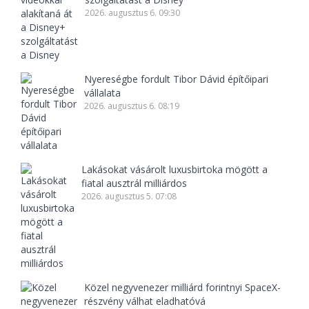
2026. augusztus 6. 09:30
Nyereségbe fordult Tibor Dávid építőipari
vállalata
2026. augusztus 6. 08:19
Lakásokat vásárolt luxusbirtoka mögött a
fiatal ausztrál milliárdos
2026. augusztus 5. 07:08
Közel negyvenezer milliárd forintnyi SpaceX-
részvény válhat eladhatóvá