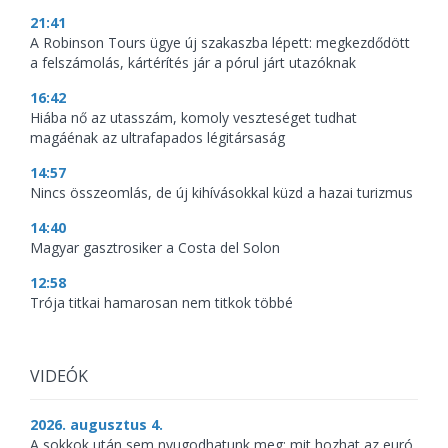
21:41
A Robinson Tours ügye új szakaszba lépett: megkezdődött
a felszámolás, kártérítés jár a pórul járt utazóknak
16:42
Hiába nő az utasszám, komoly veszteséget tudhat
magáénak az ultrafapados légitársaság
14:57
Nincs összeomlás, de új kihívásokkal küzd a hazai turizmus
14:40
Magyar gasztrosiker a Costa del Solon
12:58
Trója titkai hamarosan nem titkok többé
VIDEÓK
2026. augusztus 4.
A sokkok után sem nyugodhatunk meg: mit hozhat az euró