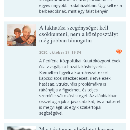
egyes nagyobb irodaházakban. Úgy kell ez a
bérbeadóknak, mint egy falat kenyér.
A lakhatási szegénységet kell
csökkenteni, nem a középosztályt
még jobban támogatni
2020. október 27. 19:34
A Periféria Közpolitikai Kutatóközpont évek
óta vizsgálja a hazai lakáshelyzetet.
Kiemelten figyeli a kormányzat ezzel
kapcsolatos intézkedéseit, illetve ezek
hatásait. Strukturális problémákra is
ráirányítja a figyelmet, és teljes
szemléletváltozást sürget. Az alábbiakban
összefoglaljuk a javaslataikat, és a hátteret
is megvilágítjuk egyik szakértőjük
segítségével.
Most érdemes albérletet keresni -