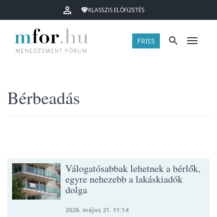
KLASSZIS ELŐFIZETÉS
FRISS
Menü
Bérbeadás
Válogatósabbak lehetnek a bérlők,
egyre nehezebb a lakáskiadók
dolga
2026. május 21. 11:14