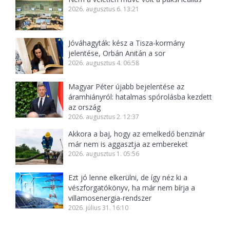
2026. augusztus 6. 13:21
Jóváhagyták: kész a Tisza-kormány
jelentése, Orbán Anitán a sor
2026. augusztus 4. 06:58
Magyar Péter újabb bejelentése az
áramhiányról: hatalmas spórolásba kezdett
az ország
2026. augusztus 2. 12:37
Akkora a baj, hogy az emelkedő benzinár
már nem is aggasztja az embereket
2026. augusztus 1. 05:56
Ezt jó lenne elkerülni, de így néz ki a
vészforgatókönyv, ha már nem bírja a
villamosenergia-rendszer
2026. július 31. 16:10