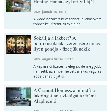
Honthy Hanna egykori villáját
2025. január 16. 10:18
A kiadó házakért kevesebbet, a lakásokért
többet kell fizetni 2025 elején.
Sokallja a lakbért? A
politikusoknak szerencsére nincs
ilyen gondja - fizetjük nekik
2024. augusztus 16. 09:37
A képviselői fizetés is elég jó, de még jobb
ha fizetik az ember helyett a lakás vagy az
iroda bérleti díját is.
A Grandit Homesszal elindítja
lakóingatlan-üzletágát a Gránit
Alapkezelő