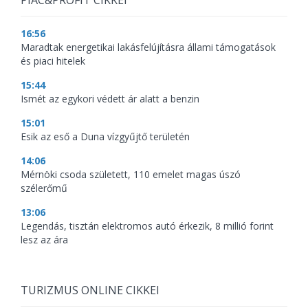
PIAC&PROFIT CIKKEI
16:56
Maradtak energetikai lakásfelújításra állami támogatások
és piaci hitelek
15:44
Ismét az egykori védett ár alatt a benzin
15:01
Esik az eső a Duna vízgyűjtő területén
14:06
Mérnöki csoda született, 110 emelet magas úszó
szélerőmű
13:06
Legendás, tisztán elektromos autó érkezik, 8 millió forint
lesz az ára
TURIZMUS ONLINE CIKKEI