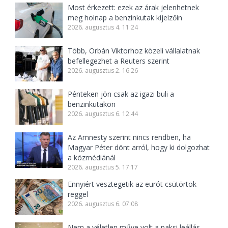
Most érkezett: ezek az árak jelenhetnek
meg holnap a benzinkutak kijelzőin
2026. augusztus 4. 11:24
Több, Orbán Viktorhoz közeli vállalatnak
befellegezhet a Reuters szerint
2026. augusztus 2. 16:26
Pénteken jön csak az igazi buli a
benzinkutakon
2026. augusztus 6. 12:44
Az Amnesty szerint nincs rendben, ha
Magyar Péter dönt arról, hogy ki dolgozhat
a közmédiánál
2026. augusztus 5. 17:17
Ennyiért vesztegetik az eurót csütörtök
reggel
2026. augusztus 6. 07:08
Nem a véletlen műve volt a paksi leállás