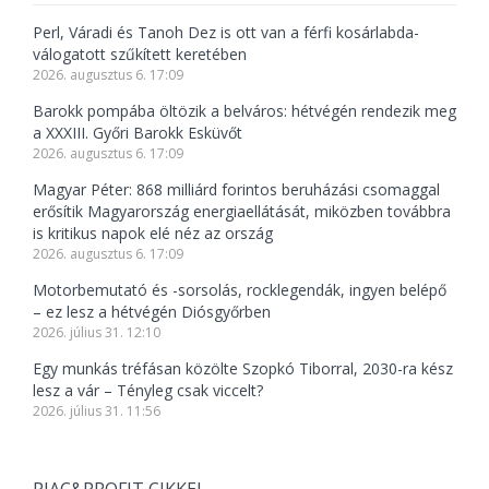
Perl, Váradi és Tanoh Dez is ott van a férfi kosárlabda-
válogatott szűkített keretében
2026. augusztus 6. 17:09
Barokk pompába öltözik a belváros: hétvégén rendezik meg
a XXXIII. Győri Barokk Esküvőt
2026. augusztus 6. 17:09
Magyar Péter: 868 milliárd forintos beruházási csomaggal
erősítik Magyarország energiaellátását, miközben továbbra
is kritikus napok elé néz az ország
2026. augusztus 6. 17:09
Motorbemutató és -sorsolás, rocklegendák, ingyen belépő
– ez lesz a hétvégén Diósgyőrben
2026. július 31. 12:10
Egy munkás tréfásan közölte Szopkó Tiborral, 2030-ra kész
lesz a vár – Tényleg csak viccelt?
2026. július 31. 11:56