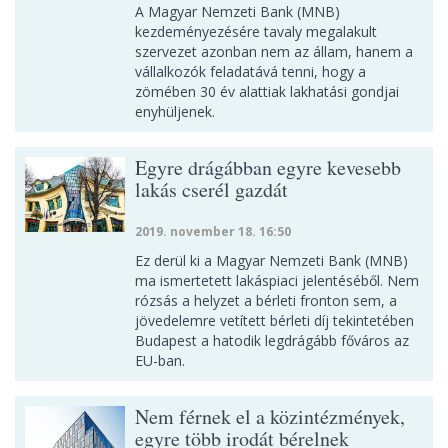
A Magyar Nemzeti Bank (MNB)
kezdeményezésére tavaly megalakult
szervezet azonban nem az állam, hanem a
vállalkozók feladatává tenni, hogy a
zömében 30 év alattiak lakhatási gondjai
enyhüljenek.
Egyre drágábban egyre kevesebb
lakás cserél gazdát
2019. november 18. 16:50
Ez derül ki a Magyar Nemzeti Bank (MNB)
ma ismertetett lakáspiaci jelentéséből. Nem
rózsás a helyzet a bérleti fronton sem, a
jövedelemre vetített bérleti díj tekintetében
Budapest a hatodik legdrágább főváros az
EU-ban.
Nem férnek el a közintézmények,
egyre több irodát bérelnek