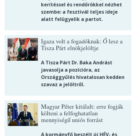
kerítéssel és rendőrökkel nézhet
szembe: a fesztivál teljes ideje
alatt felügyelik a partot.
Igaza volt a fogadóknak: Ő lesz a
Tisza Párt elnökjelöltje
A Tisza Párt Dr. Baka Andrást
javasolja a pozícióra, az
Országgyűlés hivatalosan kedden
szavaz a jelöltről.
Magyar Péter kitálalt: erre fogják
költeni a felfoghatatlan
mennyiségű uniós forrást
A kormányfő beszélt új HÉV- és