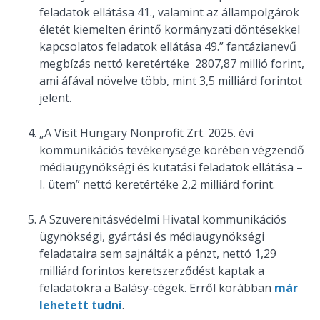
feladatok ellátása 41., valamint az állampolgárok
életét kiemelten érintő kormányzati döntésekkel
kapcsolatos feladatok ellátása 49.” fantázianevű
megbízás nettó keretértéke 2807,87 millió forint,
ami áfával növelve több, mint 3,5 milliárd forintot
jelent.
„A Visit Hungary Nonprofit Zrt. 2025. évi
kommunikációs tevékenysége körében végzendő
médiaügynökségi és kutatási feladatok ellátása –
I. ütem” nettó keretértéke 2,2 milliárd forint.
A Szuverenitásvédelmi Hivatal kommunikációs
ügynökségi, gyártási és médiaügynökségi
feladataira sem sajnálták a pénzt, nettó 1,29
milliárd forintos keretszerződést kaptak a
feladatokra a Balásy-cégek. Erről korábban
már
lehetett tudni
.