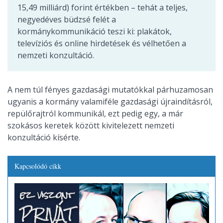
15,49 milliárd) forint értékben – tehát a teljes,
negyedéves büdzsé felét a
kormánykommunikáció teszi ki: plakátok,
televíziós és online hirdetések és vélhetően a
nemzeti konzultáció.
A nem túl fényes gazdasági mutatókkal párhuzamosan
ugyanis a kormány valamiféle gazdasági újraindításról,
repülőrajtról kommunikál, ezt pedig egy, a már
szokásos keretek között kivitelezett nemzeti
konzultáció kísérte.
Kapcsolódó cikk