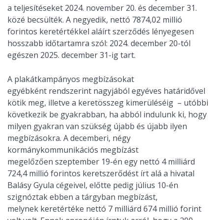
a teljesítéseket 2024. november 20. és december 31.
közé becsülték. A negyedik, nettó 7874,02 millió
forintos keretértékkel aláírt szerződés lényegesen
hosszabb időtartamra szól: 2024. december 20-tól
egészen 2025. december 31-ig tart.
A plakátkampányos megbízásokat
egyébként rendszerint nagyjából egyéves határidővel
kötik meg, illetve a keretösszeg kimerüléséig – utóbbi
következik be gyakrabban, ha abból indulunk ki, hogy
milyen gyakran van szükség újabb és újabb ilyen
megbízásokra. A decemberi, négy
kormánykommunikációs megbízást
megelőzően szeptember 19-én egy nettó 4 milliárd
724,4 millió forintos keretszerődést írt alá a hivatal
Balásy Gyula cégeivel, előtte pedig július 10-én
szignóztak ebben a tárgyban megbízást,
melynek keretértéke nettó 7 milliárd 674 millió forint