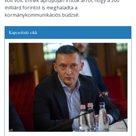
volt volt. Ennek apropóján írntuk arról, hogy a 200
milliárd forintot is meghaladta a
kormánykommunikációs büdzsé:
Kapcsolódó cikk