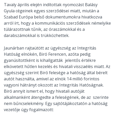
Tavaly április elején indítottak nyomozást Balásy
Gyula cégeinek egyes szerződései miatt, miután a
Szabad Európa belső dokumentumokra hivatkozva
arról írt, hogy a kommunikációs szerződések némelyike
túlárazottnak tűnik, az óraszámokkal és a
darabszámokkal is trükközhettek.
Jaunárban rajtaütött az ügyészség az Integritás
Hatóság elnökén, Biró Ferencen, azóta pedig
gyanúsítottként is kihallgatták jelentős értékre
elkövetett hűtlen kezelés és hivatali visszaélés miatt. Az
ügyészség szerint Biró felesége a hatóság által bérelt
autót használta, amivel az elnök 14 millió forintos
vagyoni hátrányt okozott az Integritás Hatóságnak.
Biró annyit ismert el, hogy hivatali autóját
alkalmanként átengedte a feleségének, de az szerinte
nem bűncselekmény. Egy sajtótájákoztatón a hatóság
vezetője úgy fogalmazott: