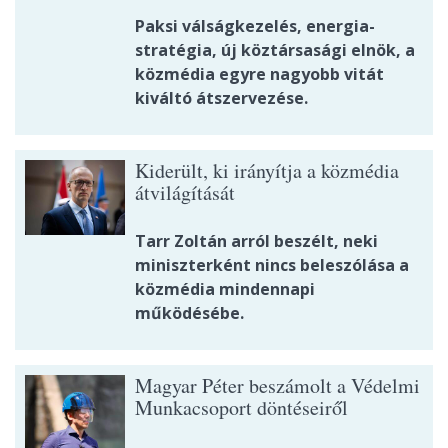
Paksi válságkezelés, energia-
stratégia, új köztársasági elnök, a
közmédia egyre nagyobb vitát
kiváltó átszervezése.
Kiderült, ki irányítja a közmédia
átvilágítását
Tarr Zoltán arról beszélt, neki
miniszterként nincs beleszólása a
közmédia mindennapi
működésébe.
Magyar Péter beszámolt a Védelmi
Munkacsoport döntéseiről