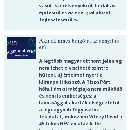
vasúti szerelvényekről, bérlakás-
építésről és az energiahálózat
fejlesztéséről is.
Akinek nincs bingója, az annyit is
ér?
A legtöbb magyar otthont jelenleg
nem lehet elviselhető szintre
hűteni, új értelmet nyert a
klímapolitika szó. A Tisza Párt
hőhullám-stratégiája nem működő
és nem is emberséges: a
lakossággal akarták elvégeztetni
a legnagyobb fogyasztók
feladatát, miközben Vitézy Dávid a
45 fokos HÉV-en utazik. De