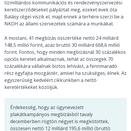
tízmilliárdos kommunikációs és rendezvényszervezési
keretszerződéseket pályáztat meg, ezeket évek óta
Balásy cégei viszik el, majd ennek a terhére szerzi be a
NKOH az állami szervezetek számára a munkákat.
A mostani, 41 megbízás összértéke nettó 24 milliárd
148,5 millió forint, azaz bruttó 30 milliárd 668,6 millió
forint. Fontos, hogy minden megbízásnál 30 százalékos
opciós keretet alkalmaznak, tehát az összegek 70
százalékára vállalnak biztos lehívást, a fennmaradó
rész egyfajta mozgástér, amivel ha szükséges, élnek. Az
egyszerűség kedvéért cikkünkben a nettó
keretértékeket közöljük.
Érdekesség, hogy az úgynevezett
plakátkampányos megbízásból tavaly
decemberben rögtön négyet is megkötöttek,
összesen nettó
12 milliárd 195,6 millió (bruttó