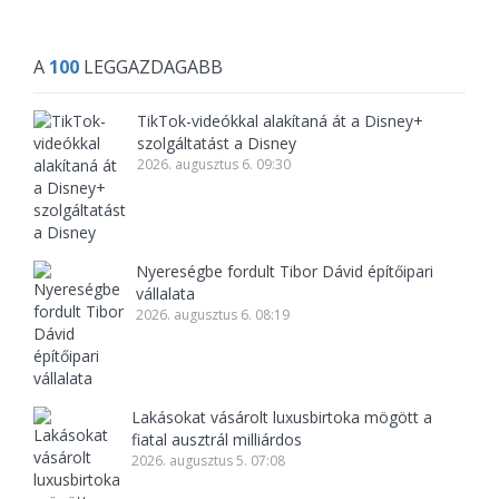
A
100
LEGGAZDAGABB
TikTok-videókkal alakítaná át a Disney+
szolgáltatást a Disney
2026. augusztus 6. 09:30
Nyereségbe fordult Tibor Dávid építőipari
vállalata
2026. augusztus 6. 08:19
Lakásokat vásárolt luxusbirtoka mögött a
fiatal ausztrál milliárdos
2026. augusztus 5. 07:08