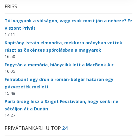
FRISS
Túl vagyunk a válságon, vagy csak most jön a neheze? Ez
Viszont Privát
17:11
Kapitány István elmondta, mekkora arányban vettek
részt az önkéntes spórolásban a magyarok
16:50
Fogytán a memória, hiánycikk lett a MacBook Air
16:05
Felrobbant egy drón a román-bolgár határon egy
gázvezeték mellett
15:48
Parti őrség lesz a Sziget Fesztiválon, hogy senki ne
sétáljon át a Dunán
14:27
PRIVÁTBANKÁR.HU TOP
24