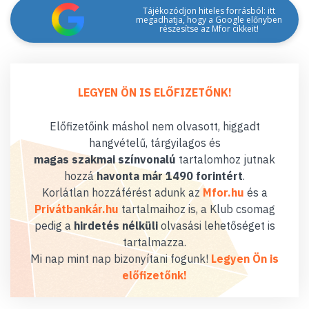
Tájékozódjon hiteles forrásból: itt
megadhatja, hogy a Google előnyben
részesítse az Mfor cikkeit!
LEGYEN ÖN IS ELŐFIZETŐNK!
Előfizetőink máshol nem olvasott, higgadt
hangvételű, tárgyilagos és
magas szakmai színvonalú
tartalomhoz jutnak
hozzá
havonta már 1490 forintért
.
Korlátlan hozzáférést adunk az
Mfor.hu
és a
Privátbankár.hu
tartalmaihoz is, a Klub csomag
pedig a
hirdetés nélküli
olvasási lehetőséget is
tartalmazza.
Mi nap mint nap bizonyítani fogunk!
Legyen Ön is
előfizetőnk!