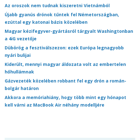
Az oroszok nem tudnak kiszeretni Vietnámból
Újabb gyanús drónok tűntek fel Németországban,
ezúttal egy katonai bázis közelében
Magyar kézifegyver-gyártásról tárgyalt Washingtonban
a 4iG vezetője
Dübörög a fesztiválszezon: ezek Európa legnagyobb
nyári bulijai
Kiderült, mennyi magyar áldozata volt az embertelen
hőhullámnak
Gázvezeték közelében robbant fel egy drón a román-
bolgár határon
Akkora a memóriahiány, hogy több mint egy hónapot
kell várni az MacBook Air néhány modelljére