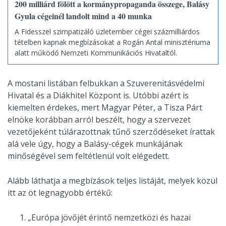
200 milliárd fölött a kormánypropaganda összege, Balásy
Gyula cégeinél landolt mind a 40 munka
A Fidesszel szimpatizáló üzletember cégei százmilliárdos
tételben kapnak megbízásokat a Rogán Antal minisztériuma
alatt működő Nemzeti Kommunikációs Hivataltól.
A mostani listában felbukkan a Szuverenitásvédelmi
Hivatal és a Diákhitel Központ is. Utóbbi azért is
kiemelten érdekes, mert Magyar Péter, a Tisza Párt
elnöke korábban arról beszélt, hogy a szervezet
vezetőjeként túlárazottnak tűnő szerződéseket írattak
alá vele úgy, hogy a Balásy-cégek munkájának
minőségével sem feltétlenül volt elégedett.
Alább láthatja a megbízások teljes listáját, melyek közül
itt az öt legnagyobb értékű:
„Európa jövőjét érintő nemzetközi és hazai