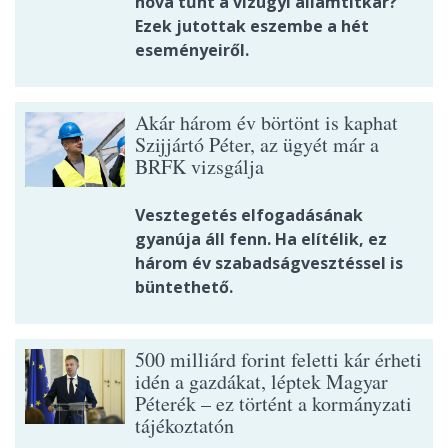
hová tűnt a vízügyi államtitkár?
Ezek jutottak eszembe a hét
eseményeiről.
Akár három év börtönt is kaphat
Szijjártó Péter, az ügyét már a
BRFK vizsgálja
Vesztegetés elfogadásának
gyanúja áll fenn. Ha elítélik, ez
három év szabadságvesztéssel is
büntethető.
500 milliárd forint feletti kár érheti
idén a gazdákat, léptek Magyar
Péterék – ez történt a kormányzati
tájékoztatón