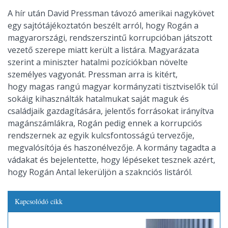
A hír után David Pressman távozó amerikai nagykövet
egy sajtótájékoztatón beszélt arról, hogy Rogán a
magyarországi, rendszerszintű korrupcióban játszott
vezető szerepe miatt került a listára. Magyarázata
szerint a miniszter hatalmi pozíciókban növelte
személyes vagyonát. Pressman arra is kitért,
hogy magas rangú magyar kormányzati tisztviselők túl
sokáig kihasználták hatalmukat saját maguk és
családjaik gazdagítására, jelentős forrásokat irányítva
magánszámlákra, Rogán pedig ennek a korrupciós
rendszernek az egyik kulcsfontosságú tervezője,
megvalósítója és haszonélvezője. A kormány tagadta a
vádakat és bejelentette, hogy lépéseket tesznek azért,
hogy Rogán Antal lekerüljön a szaknciós listáról.
Kapcsolódó cikk