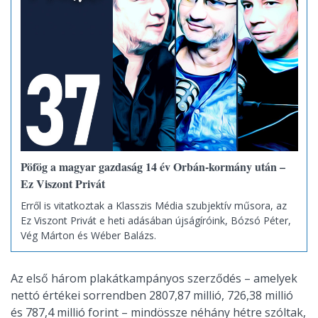
Pöfög a magyar gazdaság 14 év Orbán-kormány után –
Ez Viszont Privát
Erről is vitatkoztak a Klasszis Média szubjektív műsora, az
Ez Viszont Privát e heti adásában újságíróink, Bózsó Péter,
Vég Márton és Wéber Balázs.
Az első három plakátkampányos szerződés – amelyek
nettó értékei sorrendben 2807,87 millió, 726,38 millió
és 787,4 millió forint – mindössze néhány hétre szóltak,