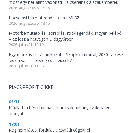
most egy hét alatt vadonatújra cserélnek a szakemberek
2026. augusztus 5. 18:15
Locsolási tilalmat rendelt el az MLSZ
2026. augusztus 5. 18:15
Motorbemutató és -sorsolás, rocklegendák, ingyen belépő
– ez lesz a hétvégén Diósgyőrben
2026. július 31. 12:10
Egy munkás tréfásan közölte Szopkó Tiborral, 2030-ra kész
lesz a vár – Tényleg csak viccelt?
2026. július 31. 11:56
PIAC&PROFIT CIKKEI
05:31
Kifulladt a bérrobbanás, már csak néhány szakma ér
aranyat
17:01
Rég nem látott fordulat a családi cégeknél