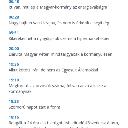
06:48
Itt van, mit lép a Magyar-kormány az energiaválságra
06:28
Nagy bajban van Ukrajna, és nem is érkezik a segítség
05:51
Kikerekedhet a nyugdíjasok szeme a hipermarketekben
20:00
Elárulta Magyar Péter, miről tárgyaltak a kormányülésen
19:36
Alkut kötött Irán, de nem az Egyesült Államokkal
19:10
Megfordult az orvosok száma, fel van adva a lecke a
kormánynak
18:33
Szomorú napot zárt a forint
18:16
Reagált a 24 óra alatt kirúgott M1 Híradó-főszerkesztő arra,