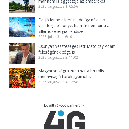
már nem is aggasztja az embereket
2026. augusztus 1. 05:56
Ezt jó lenne elkerülni, de így néz ki a
vészforgatókönyv, ha már nem bírja a
villamosenergia-rendszer
2026. július 31. 16:10
Csúnyán veszteséges lett Matolcsy Ádám
feleségének cége is
2026. augusztus 3. 11:02
Magyarországra zúdulhat a brutális
mennyiségű török gyümölcs
2026. augusztus 4. 12:58
Együttműködő partnerünk: