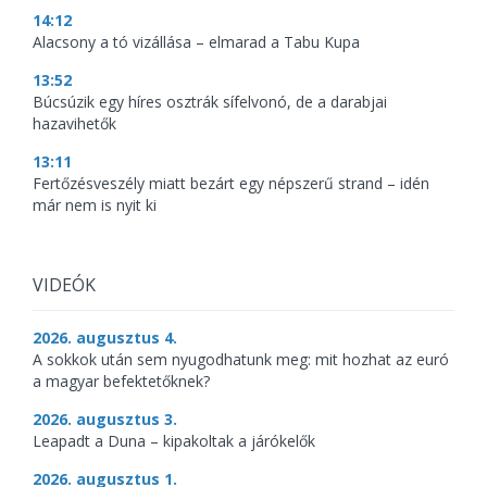
14:12
Alacsony a tó vizállása – elmarad a Tabu Kupa
13:52
Búcsúzik egy híres osztrák sífelvonó, de a darabjai
hazavihetők
13:11
Fertőzésveszély miatt bezárt egy népszerű strand – idén
már nem is nyit ki
VIDEÓK
2026. augusztus 4.
A sokkok után sem nyugodhatunk meg: mit hozhat az euró
a magyar befektetőknek?
2026. augusztus 3.
Leapadt a Duna – kipakoltak a járókelők
2026. augusztus 1.