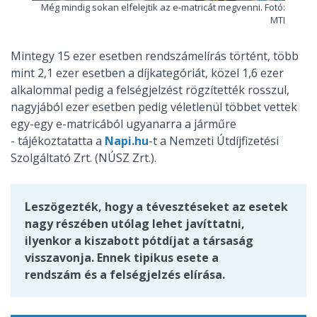
Még mindig sokan elfelejtik az e-matricát megvenni. Fotó:
MTI
Mintegy 15 ezer esetben rendszámelírás történt, több
mint 2,1 ezer esetben a díjkategóriát, közel 1,6 ezer
alkalommal pedig a felségjelzést rögzítették rosszul,
nagyjából ezer esetben pedig véletlenül többet vettek
egy-egy e-matricából ugyanarra a járműre
- tájékoztatatta a
Napi.hu
-t a Nemzeti Útdíjfizetési
Szolgáltató Zrt. (NÚSZ Zrt.).
Leszögezték, hogy a tévesztéseket az esetek
nagy részében utólag lehet javíttatni,
ilyenkor a kiszabott pótdíjat a társaság
visszavonja. Ennek tipikus esete a
rendszám és a felségjelzés elírása.