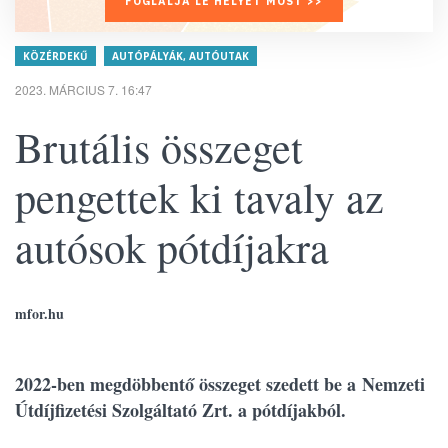
FOGLALJA LE HELYÉT MOST >>
KÖZÉRDEKŰ
AUTÓPÁLYÁK, AUTÓUTAK
2023. MÁRCIUS 7. 16:47
Brutális összeget
pengettek ki tavaly az
autósok pótdíjakra
mfor.hu
2022-ben megdöbbentő összeget szedett be a Nemzeti
Útdíjfizetési Szolgáltató Zrt. a pótdíjakból.