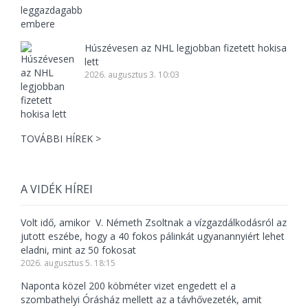
Húszévesen az NHL legjobban fizetett hokisa
lett
2026. augusztus 3. 10:03
TOVÁBBI HÍREK >
A VIDÉK HÍREI
Volt idő, amikor V. Németh Zsoltnak a vízgazdálkodásról az
jutott eszébe, hogy a 40 fokos pálinkát ugyanannyiért lehet
eladni, mint az 50 fokosat
2026. augusztus 5. 18:15
Naponta közel 200 köbméter vizet engedett el a
szombathelyi Órásház mellett az a távhővezeték, amit