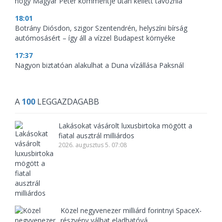
hogy Magyar Péter kommentje után kellett távoznia
18:01
Botrány Diósdon, szigor Szentendrén, helyszíni bírság
autómosásért – így áll a vízzel Budapest környéke
17:37
Nagyon biztatóan alakulhat a Duna vízállása Paksnál
A
100
LEGGAZDAGABB
Lakásokat vásárolt luxusbirtoka mögött a
fiatal ausztrál milliárdos
2026. augusztus 5. 07:08
Közel negyvenezer milliárd forintnyi SpaceX-
részvény válhat eladhatóvá