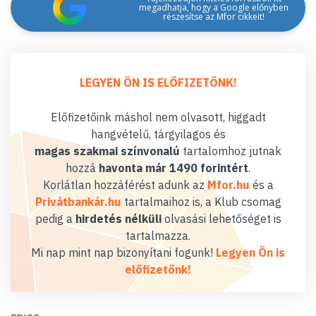
megadhatja, hogy a Google előnyben
részesítse az Mfor cikkeit!
LEGYEN ÖN IS ELŐFIZETŐNK!
Előfizetőink máshol nem olvasott, higgadt
hangvételű, tárgyilagos és
magas szakmai színvonalú
tartalomhoz jutnak
hozzá
havonta már 1490 forintért
.
Korlátlan hozzáférést adunk az
Mfor.hu
és a
Privátbankár.hu
tartalmaihoz is, a Klub csomag
pedig a
hirdetés nélküli
olvasási lehetőséget is
tartalmazza.
Mi nap mint nap bizonyítani fogunk!
Legyen Ön is
előfizetőnk!