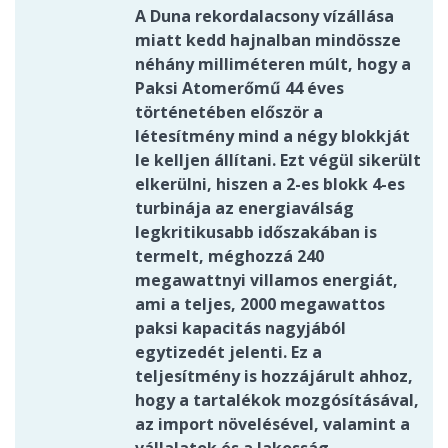
A Duna rekordalacsony vízállása
miatt kedd hajnalban mindössze
néhány milliméteren múlt, hogy a
Paksi Atomerőmű 44 éves
történetében először a
létesítmény mind a négy blokkját
le kelljen állítani. Ezt végül sikerült
elkerülni, hiszen a 2-es blokk 4-es
turbinája az energiaválság
legkritikusabb időszakában is
termelt, méghozzá 240
megawattnyi villamos energiát,
ami a teljes, 2000 megawattos
paksi kapacitás nagyjából
egytizedét jelenti. Ez a
teljesítmény is hozzájárult ahhoz,
hogy a tartalékok mozgósításával,
az import növelésével, valamint a
vállalatok és a lakosság