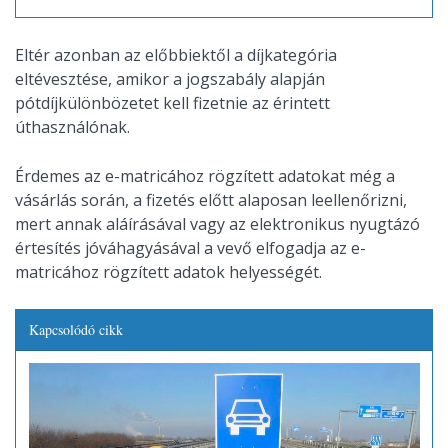
Eltér azonban az előbbiektől a díjkategória
eltévesztése, amikor a jogszabály alapján
pótdíjkülönbözetet kell fizetnie az érintett
úthasználónak.
Érdemes az e-matricához rögzített adatokat még a
vásárlás során, a fizetés előtt alaposan leellenőrizni,
mert annak aláírásával vagy az elektronikus nyugtázó
értesítés jóváhagyásával a vevő elfogadja az e-
matricához rögzített adatok helyességét.
Kapcsolódó cikk