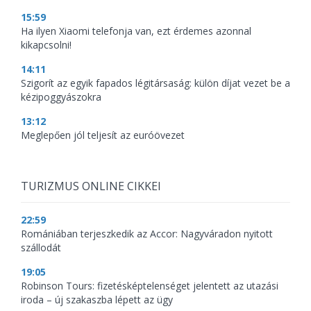
15:59
Ha ilyen Xiaomi telefonja van, ezt érdemes azonnal
kikapcsolni!
14:11
Szigorít az egyik fapados légitársaság: külön díjat vezet be a
kézipoggyászokra
13:12
Meglepően jól teljesít az euróövezet
TURIZMUS ONLINE CIKKEI
22:59
Romániában terjeszkedik az Accor: Nagyváradon nyitott
szállodát
19:05
Robinson Tours: fizetésképtelenséget jelentett az utazási
iroda – új szakaszba lépett az ügy