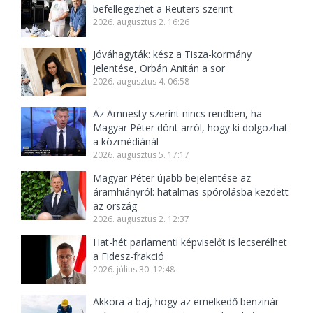
befellegezhet a Reuters szerint
2026. augusztus 2. 16:26
Jóváhagyták: kész a Tisza-kormány
jelentése, Orbán Anitán a sor
2026. augusztus 4. 06:58
Az Amnesty szerint nincs rendben, ha
Magyar Péter dönt arról, hogy ki dolgozhat
a közmédiánál
2026. augusztus 5. 17:17
Magyar Péter újabb bejelentése az
áramhiányról: hatalmas spórolásba kezdett
az ország
2026. augusztus 2. 12:37
Hat-hét parlamenti képviselőt is lecserélhet
a Fidesz-frakció
2026. július 30. 12:48
Akkora a baj, hogy az emelkedő benzinár