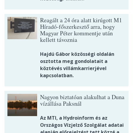
Reagált a 24 óra alatt kirúgott M1
Híradó-főszerkesztő arra, hogy
Magyar Péter kommentje után
kellett távoznia
Hajdú Gábor közösségi oldalán
osztotta meg gondolatait a
köztévés villámkarrierjével
kapcsolatban.
Nagyon biztatóan alakulhat a Duna
vízállása Paksnál
Az MTI, a Hydroinform és az
Országos Vízjelző Szolgálat adatai
alapján előrejelzést tett közzé a