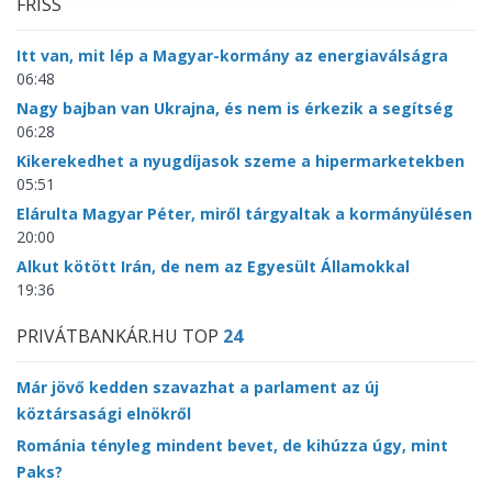
FRISS
Itt van, mit lép a Magyar-kormány az energiaválságra
06:48
Nagy bajban van Ukrajna, és nem is érkezik a segítség
06:28
Kikerekedhet a nyugdíjasok szeme a hipermarketekben
05:51
Elárulta Magyar Péter, miről tárgyaltak a kormányülésen
20:00
Alkut kötött Irán, de nem az Egyesült Államokkal
19:36
PRIVÁTBANKÁR.HU TOP
24
Már jövő kedden szavazhat a parlament az új
köztársasági elnökről
Románia tényleg mindent bevet, de kihúzza úgy, mint
Paks?