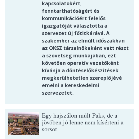
kapcsolatokért,
fenntarthatóságért és
kommunikációért felelős
igazgatóját választotta a
szervezet új főtitkárává. A
szakember az elmúlt időszakban
az OKSZ társelnökeként vett részt
a szövetség munkájában, ezt
követően operatív vezetőként
kívánja a döntéselőkészítések
megkerülhetetlen szereplőjévé
emelni a kereskedelmi
szervezetet.
Egy hajszálon múlt Paks, de a
jövőben jó lenne nem kísérteni a
sorsot