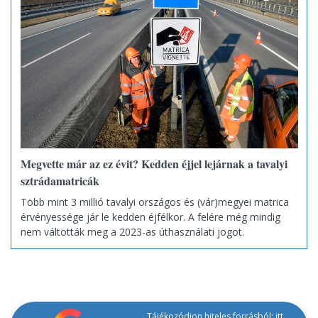
Megvette már az ez évit? Kedden éjjel lejárnak a tavalyi
sztrádamatricák
Több mint 3 millió tavalyi országos és (vár)megyei matrica
érvényessége jár le kedden éjfélkor. A felére még mindig
nem váltották meg a 2023-as úthasználati jogot.
Tájékozódjon hiteles forrásból: itt