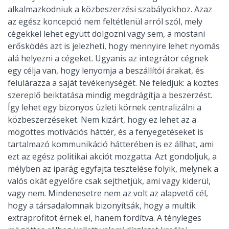
alkalmazkodniuk a közbeszerzési szabályokhoz. Azaz
az egész koncepció nem feltétlenül arról szól, mely
cégekkel lehet együtt dolgozni vagy sem, a mostani
erősködés azt is jelezheti, hogy mennyire lehet nyomás
alá helyezni a cégeket. Ugyanis az integrátor cégnek
egy célja van, hogy lenyomja a beszállítói árakat, és
felülárazza a saját tevékenységét. Ne feledjük: a köztes
szereplő beiktatása mindig megdrágítja a beszerzést.
Így lehet egy bizonyos üzleti körnek centralizálni a
közbeszerzéseket. Nem kizárt, hogy ez lehet az a
mögöttes motivációs háttér, és a fenyegetéseket is
tartalmazó kommunikáció hátterében is ez állhat, ami
ezt az egész politikai akciót mozgatta. Azt gondoljuk, a
mélyben az iparág egyfajta tesztelése folyik, melynek a
valós okát egyelőre csak sejthetjük, ami vagy kiderül,
vagy nem. Mindenesetre nem az volt az alapvető cél,
hogy a társadalomnak bizonyítsák, hogy a multik
extraprofitot érnek el, hanem fordítva. A tényleges