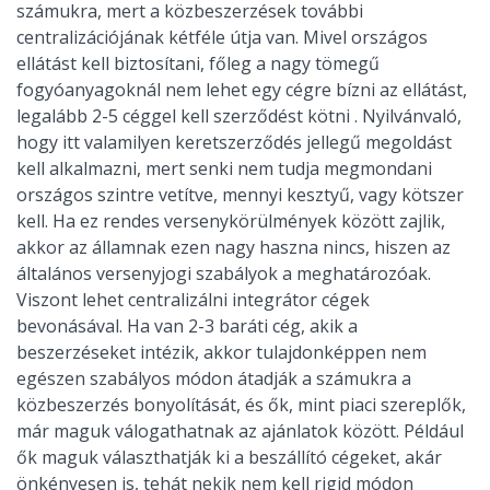
számukra, mert a közbeszerzések további
centralizációjának kétféle útja van. Mivel országos
ellátást kell biztosítani, főleg a nagy tömegű
fogyóanyagoknál nem lehet egy cégre bízni az ellátást,
legalább 2-5 céggel kell szerződést kötni . Nyilvánvaló,
hogy itt valamilyen keretszerződés jellegű megoldást
kell alkalmazni, mert senki nem tudja megmondani
országos szintre vetítve, mennyi kesztyű, vagy kötszer
kell. Ha ez rendes versenykörülmények között zajlik,
akkor az államnak ezen nagy haszna nincs, hiszen az
általános versenyjogi szabályok a meghatározóak.
Viszont lehet centralizálni integrátor cégek
bevonásával. Ha van 2-3 baráti cég, akik a
beszerzéseket intézik, akkor tulajdonképpen nem
egészen szabályos módon átadják a számukra a
közbeszerzés bonyolítását, és ők, mint piaci szereplők,
már maguk válogathatnak az ajánlatok között. Például
ők maguk választhatják ki a beszállító cégeket, akár
önkényesen is, tehát nekik nem kell rigid módon