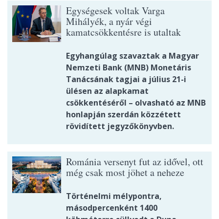
Egységesek voltak Varga
Mihályék, a nyár végi
kamatcsökkentésre is utaltak
Egyhangúlag szavaztak a Magyar
Nemzeti Bank (MNB) Monetáris
Tanácsának tagjai a július 21-i
ülésen az alapkamat
csökkentéséről – olvasható az MNB
honlapján szerdán közzétett
rövidített jegyzőkönyvben.
Románia versenyt fut az idővel, ott
még csak most jöhet a neheze
Történelmi mélypontra,
másodpercenként 1400