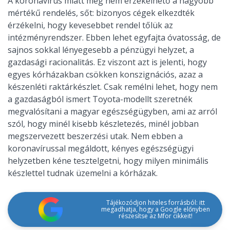
A koronavírus miatt még nem érzékelhető a nagyobb
mértékű rendelés, sőt: bizonyos cégek elkezdték
érzékelni, hogy kevesebbet rendel tőlük az
intézményrendszer. Ebben lehet egyfajta óvatosság, de
sajnos sokkal lényegesebb a pénzügyi helyzet, a
gazdasági racionalitás. Ez viszont azt is jelenti, hogy
egyes kórházakban csökken konszignációs, azaz a
készenléti raktárkészlet. Csak remélni lehet, hogy nem
a gazdaságból ismert Toyota-modellt szeretnék
megvalósítani a magyar egészségügyben, ami az arról
szól, hogy minél kisebb készletezés, minél jobban
megszervezett beszerzési utak. Nem ebben a
koronavírussal megáldott, kényes egészségügyi
helyzetben kéne tesztelgetni, hogy milyen minimális
készlettel tudnak üzemelni a kórházak.
Tájékozódjon hiteles forrásból: itt
megadhatja, hogy a Google előnyben
részesítse az Mfor cikkeit!