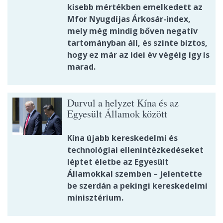
kisebb mértékben emelkedett az
Mfor Nyugdíjas Árkosár-index,
mely még mindig bőven negatív
tartományban áll, és szinte biztos,
hogy ez már az idei év végéig így is
marad.
Durvul a helyzet Kína és az
Egyesült Államok között
Kína újabb kereskedelmi és
technológiai ellenintézkedéseket
léptet életbe az Egyesült
Államokkal szemben – jelentette
be szerdán a pekingi kereskedelmi
minisztérium.