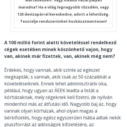
maradna? Ha a világ legnagyobb tőzsdéin, vagy
120 devizapárral kereskedne, adott a lehetőség.
Tesztelje rendszerünket kockázatmentesen!
A 100 millió forint alatti követeléssel rendelkező
cégek esetében minek köszönhető vajon, hogy
van, akinek már fizettek, van, akinek még nem?
Érdekes, hogy vannak, akik szinte az egészet
megkapták, s vannak, akik csak az 50 százalékát a
követeléseiknek. Ennek lehet adminisztratív oka,
például, hogy ugyan az ÁEEK leadta a listát a
kórházaknak, mely cégeknek kell fizetni, de nyilván
mindenhol más az átfutási idő. Nagyobb baj az, hogy
vannak olyan kórházak, ahol olyan magas a
bérkifizetés, hogy egész egyszerűen hiába adtak nekik
pluszforrást az adósságok kifizetésére, az