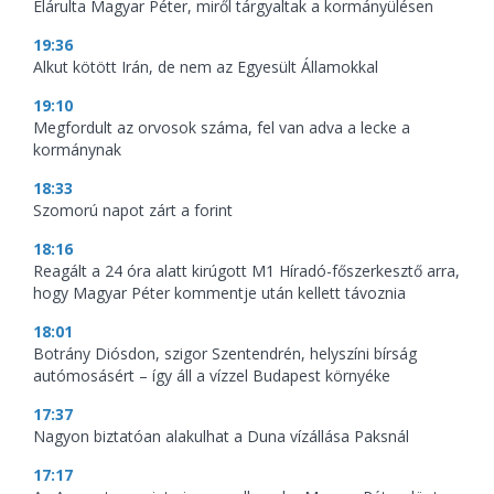
Elárulta Magyar Péter, miről tárgyaltak a kormányülésen
19:36
Alkut kötött Irán, de nem az Egyesült Államokkal
19:10
Megfordult az orvosok száma, fel van adva a lecke a
kormánynak
18:33
Szomorú napot zárt a forint
18:16
Reagált a 24 óra alatt kirúgott M1 Híradó-főszerkesztő arra,
hogy Magyar Péter kommentje után kellett távoznia
18:01
Botrány Diósdon, szigor Szentendrén, helyszíni bírság
autómosásért – így áll a vízzel Budapest környéke
17:37
Nagyon biztatóan alakulhat a Duna vízállása Paksnál
17:17