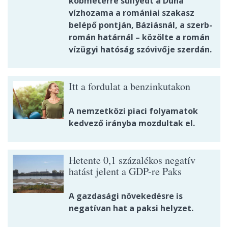
köbméterre süllyedt a Duna
vízhozama a romániai szakasz
belépő pontján, Báziásnál, a szerb-
román határnál – közölte a román
vízügyi hatóság szóvivője szerdán.
Itt a fordulat a benzinkutakon
A nemzetközi piaci folyamatok
kedvező irányba mozdultak el.
Hetente 0,1 százalékos negatív
hatást jelent a GDP-re Paks
A gazdasági növekedésre is
negatívan hat a paksi helyzet.