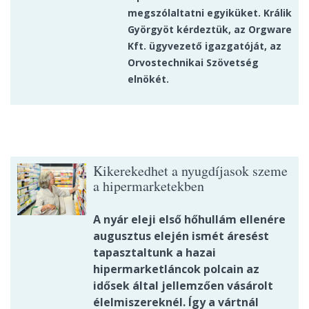
megszólaltatni egyiküket. Králik
Györgyöt kérdeztük, az Orgware
Kft. ügyvezető igazgatóját, az
Orvostechnikai Szövetség
elnökét.
Kikerekedhet a nyugdíjasok szeme
a hipermarketekben
A nyár eleji első hőhullám ellenére
augusztus elején ismét áresést
tapasztaltunk a hazai
hipermarketláncok polcain az
idősek által jellemzően vásárolt
élelmiszereknél. Így a vártnál