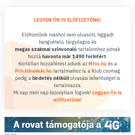
LEGYEN ÖN IS ELŐFIZETŐNK!
Előfizetőink máshol nem olvasott, higgadt
hangvételű, tárgyilagos és
magas szakmai színvonalú
tartalomhoz jutnak
hozzá
havonta már 1490 forintért
.
Korlátlan hozzáférést adunk az
Mfor.hu
és a
Privátbankár.hu
tartalmaihoz is, a Klub csomag
pedig a
hirdetés nélküli
olvasási lehetőséget is
tartalmazza.
Mi nap mint nap bizonyítani fogunk!
Legyen Ön is
előfizetőnk!