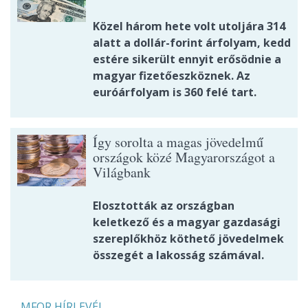
Közel három hete volt utoljára 314
alatt a dollár-forint árfolyam, kedd
estére sikerült ennyit erősödnie a
magyar fizetőeszköznek. Az
euróárfolyam is 360 felé tart.
Így sorolta a magas jövedelmű
országok közé Magyarországot a
Világbank
Elosztották az országban
keletkező és a magyar gazdasági
szereplőkhöz köthető jövedelmek
összegét a lakosság számával.
MFOR HÍRLEVÉL