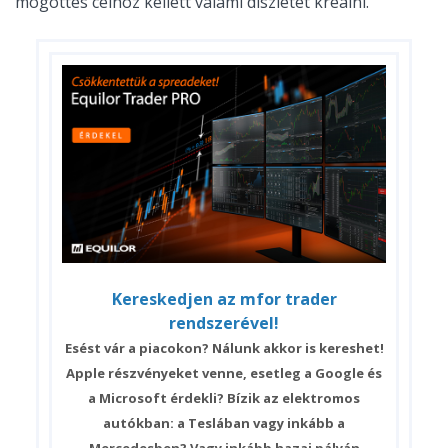
mögöttes célhoz kellett valami díszletet kreálni.
Kereskedjen az mfor trader
rendszerével!
Esést vár a piacokon? Nálunk akkor is kereshet!
Apple részvényeket venne, esetleg a Google és
a Microsoft érdekli? Bízik az elektromos
autókban: a Teslában vagy inkább a
Mercedesben? Vagy inkább hazai pályán