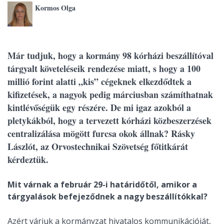
Kormos Olga
Már tudjuk, hogy a kormány 98 kórházi beszállítóval
tárgyalt követeléseik rendezése miatt, s hogy a 100
millió forint alatti „kis” cégeknek elkezdődtek a
kifizetések, a nagyok pedig márciusban számíthatnak
kintlévőségük egy részére. De mi igaz azokból a
pletykákból, hogy a tervezett kórházi közbeszerzések
centralizálása mögött furcsa okok állnak? Rásky
Lászlót, az Orvostechnikai Szövetség főtitkárát
kérdeztük.
Mit várnak a február 29-i határidőtől, amikor a
tárgyalások befejeződnek a nagy beszállítókkal?
Azért várjuk a kormányzat hivatalos kommunikációját,