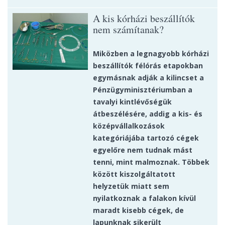
A kis kórházi beszállítók
nem számítanak?
Miközben a legnagyobb kórházi
beszállítók félórás etapokban
egymásnak adják a kilincset a
Pénzügyminisztériumban a
tavalyi kintlévőségük
átbeszélésére, addig a kis- és
középvállalkozások
kategóriájába tartozó cégek
egyelőre nem tudnak mást
tenni, mint malmoznak. Többek
között kiszolgáltatott
helyzetük miatt sem
nyilatkoznak a falakon kívül
maradt kisebb cégek, de
lapunknak sikerült