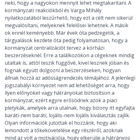
neki, hogy a nagyokon mennyit lehet megtakarítani. A
kormányzati reakciókból és Varga Mihály
nyilatkozatából leszűrhető, hogy ezt a célt nem sikerül
megvalósítani, melyeknek felelősei lehetnek. A másik
ok ennél keményebb. Már évek óta pedzegetik, a
tárgyalások kezdete óta pedig folyamatosan, hogy a
kormányzat centralizációt tervez a kórházi
beszerzéseknél. Erre a találkozókon a cégeknek mindig
utaltak is, attól teszik függővé, kivel lesznek jóban és
fognak együtt dolgozni a beszerzéseken, hogyan
állnak hozzá az adósságrendezés témájához. A jelenlegi
jogszabályi környezet nem ad lehetőséget arra, hogy
ilyen előnyöket vagy hátrányokat biztosítson a
kormányzat, ezért egyre erősödnek azok a piaci
pletykák, amelyek arra utalnak, hogy bizony itt egyfajta
baráti-nem baráti, lojális-nem lojális kiválasztás zajlik.
Olyan információk jutottak el hozzánk, hogy aki
lemondott a tőkekövetelése egy részéről, azoknak
mind az volt a motivációja, hogy elkerülje a hátrányos