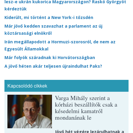
lesz-e ukrán kukorica Magyarországon? Raskó Györgyöt
kérdeztük
Kiderült, mi történt a New York-i tőzsdén
Már jövő kedden szavazhat a parlament az új
köztársasági elnökről
Irán megállapodott a Hormuzi-szorosról, de nem az
Egyesült Államokkal
Már folyók száradnak ki Horvátországban
A jövő héten akár teljesen újraindulhat Paks?
Kapcsolódó cikkek
Varga Mihály szerint a
kórházi beszállítók csak a
késedelmi kamatról
mondanának le
Jövő hét végére lezárulhatnak a