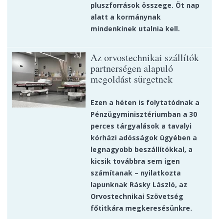
pluszforrások összege. Öt nap
alatt a kormánynak
mindenkinek utalnia kell.
Az orvostechnikai szállítók
partnerségen alapuló
megoldást sürgetnek
Ezen a héten is folytatódnak a
Pénzügyminisztériumban a 30
perces tárgyalások a tavalyi
kórházi adósságok ügyében a
legnagyobb beszállítókkal, a
kicsik továbbra sem igen
számítanak – nyilatkozta
lapunknak Rásky László, az
Orvostechnikai Szövetség
főtitkára megkeresésünkre.