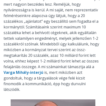
mert nagyon beszédes lesz. Reméljük, hogy
nyilvánosságra is kerül. A mi saját, nem reprezentatív
felméréseinkre alapozva úgy látjuk, hogy a 20
százalékos „ajánlatot” egy beszállító sem fogadta el a
kormánytól. Számításaink szerint maximum 10
százaléka lehet a behívott cégeknek, akik egyáltalán
tettek valamilyen engedményt, melyek jellemzően 1-2
százalékról szólnak. Mindebből úgy kalkulálunk, hogy
miközben a kormányzat tervei szerint az össz-
megtakarítás 20 százalék, azaz 10 milliárd forint lett
volna, ehhez képest 1-2 milliárd forint lehet az összes
felajánlás összege. A mi számainkat támasztja alá a
Varga Mihály-interjú
is, mert miközben azt
gondoltuk, hogy a tárgyalások vége felé kicsit
finomodik a kommunikáció, épp hogy durvulni
látszódik.