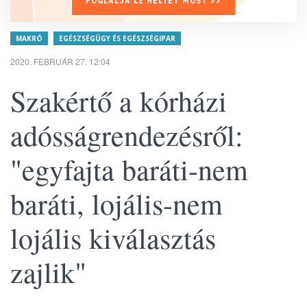
FOGLALJA LE HELYÉT MOST >>
MAKRÓ
EGÉSZSÉGÜGY ÉS EGÉSZSÉGIPAR
2020. FEBRUÁR 27. 12:04
Szakértő a kórházi
adósságrendezésről:
"egyfajta baráti-nem
baráti, lojális-nem
lojális kiválasztás
zajlik"