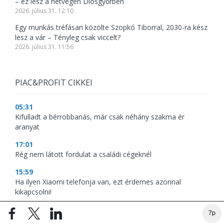
– ez lesz a hétvégén Diósgyőrben
2026. július 31. 12:10
Egy munkás tréfásan közölte Szopkó Tiborral, 2030-ra kész
lesz a vár – Tényleg csak viccelt?
2026. július 31. 11:56
PIAC&PROFIT CIKKEI
05:31
Kifulladt a bérrobbanás, már csak néhány szakma ér
aranyat
17:01
Rég nem látott fordulat a családi cégeknél
15:59
Ha ilyen Xiaomi telefonja van, ezt érdemes azonnal
kikapcsolni!
14:11
7p
Szigorít az egyik fapados légitársaság: külön díjat vezet be a