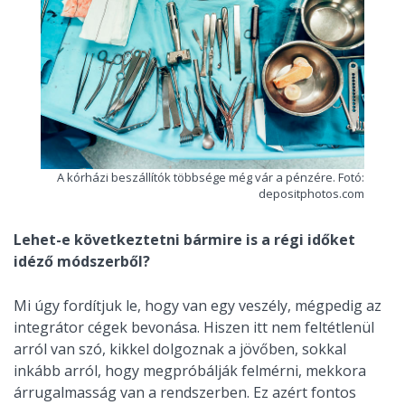
A kórházi beszállítók többsége még vár a pénzére. Fotó:
depositphotos.com
Lehet-e következtetni bármire is a régi időket
idéző módszerből?
Mi úgy fordítjuk le, hogy van egy veszély, mégpedig az
integrátor cégek bevonása. Hiszen itt nem feltétlenül
arról van szó, kikkel dolgoznak a jövőben, sokkal
inkább arról, hogy megpróbálják felmérni, mekkora
árrugalmasság van a rendszerben. Ez azért fontos