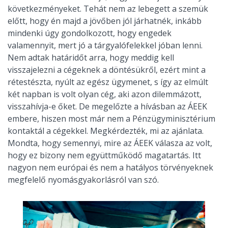
következményeket. Tehát nem az lebegett a szemük
előtt, hogy én majd a jövőben jól járhatnék, inkább
mindenki úgy gondolkozott, hogy engedek
valamennyit, mert jó a tárgyalófelekkel jóban lenni.
Nem adtak határidőt arra, hogy meddig kell
visszajelezni a cégeknek a döntésükről, ezért mint a
rétestészta, nyúlt az egész ügymenet, s így az elmúlt
két napban is volt olyan cég, aki azon dilemmázott,
visszahívja-e őket. De megelőzte a hívásban az ÁEEK
embere, hiszen most már nem a Pénzügyminisztérium
kontaktál a cégekkel. Megkérdezték, mi az ajánlata.
Mondta, hogy semennyi, mire az ÁEEK válasza az volt,
hogy ez bizony nem együttműködő magatartás. Itt
nagyon nem európai és nem a hatályos törvényeknek
megfelelő nyomásgyakorlásról van szó.