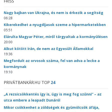
FRISS
Nagy bajban van Ukrajna, és nem is érkezik a segítség
06:28
Kikerekedhet a nyugdíjasok szeme a hipermarketekben
05:51
Elárulta Magyar Péter, miről tárgyaltak a kormányülésen
20:00
Alkut kötött Irán, de nem az Egyesült Államokkal
19:36
Megfordult az orvosok száma, fel van adva a lecke a
kormánynak
19:10
PRIVÁTBANKÁR.HU TOP
24
„A rezsicsökkentés így is, úgy is meg fog szűnni” – az
utca embere a leapadt Dunáról
Mikor csökkenhet a zöldségek és gyümölcsök áfája,