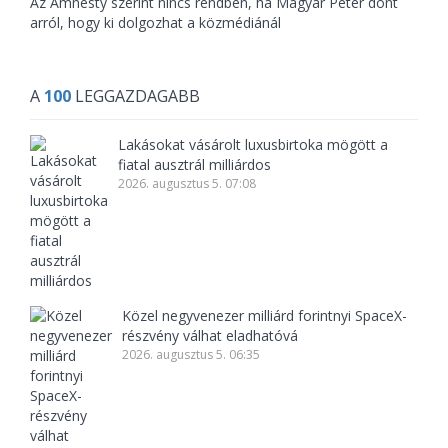
Az Amnesty szerint nincs rendben, ha Magyar Péter dönt
arról, hogy ki dolgozhat a közmédiánál
A
100
LEGGAZDAGABB
Lakásokat vásárolt luxusbirtoka mögött a
fiatal ausztrál milliárdos
2026. augusztus 5. 07:08
Közel negyvenezer milliárd forintnyi SpaceX-
részvény válhat eladhatóvá
2026. augusztus 5. 06:35