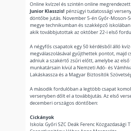
Online kvízzel és szintén online megrendezett 
Junior Klasszis!
pénzügyi tudatossági verseny
döntőbe jutás. November 5-én Győr-Moson-S
megye technikumban és szakképző iskolában t
akik továbbjutottak az október 22-i első fordu
A négyfős csapatok egy 50 kérdésből álló kvíz
megválaszolásával gyűjthettek pontot, majd cs
adniuk a szakértő zsűri előtt, amelybe az el
munkatársain kívül a Nemzeti Adó- és Vámhiv
Lakáskassza és a Magyar Biztosítók Szövetsége
A második fordulóban a legtöbb csapat komol
versenyben dőlt el a továbbjutás. Az első ver
decemberi országos döntőben:
Cickányok
Iskola: Győri SZC Deák Ferenc Közgazdasági 