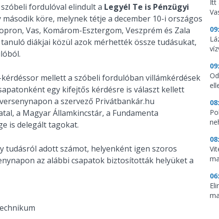
It
szóbeli fordulóval elindult a
Legyél Te is Pénzügyi
Vas
 második köre, melynek tétje a december 10-i országos
09
opron, Vas, Komárom-Esztergom, Veszprém és Zala
Lá
anuló diákjai közül azok mérhették össze tudásukat,
ví
lóból.
09
Od
-kérdéssor mellett a szóbeli fordulóban villámkérdések
ell
apatonként egy kifejtős kérdésre is választ kellett
ső versenynapon a szervező Privátbankár.hu
08
atal, a Magyar Államkincstár, a Fundamenta
Pol
ne
 is delegált tagokat.
08
y tudásról adott számot, helyenként igen szoros
Vi
ma
senynapon az alábbi csapatok biztosították helyüket a
06
El
ma
Technikum