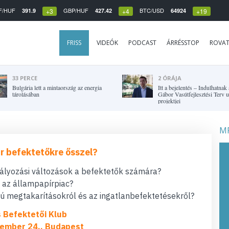
F/HUF
GBP/HUF
BTC/USD
391.9
427.42
64924
+3
+4
+19
FRISS
VIDEÓK
PODCAST
ÁRRÉSSTOP
ROVA
33 PERCE
2 ÓRÁJA
Bulgária lett a mintaország az energia
Itt a bejelentés – Indulhatnak
tárolásában
Gábor Vasútfejlesztési Terv 
projektjei
MF
r befektetőkre ősszel?
bályozási változások a befektetők számára?
t az állampapírpiac?
 megtakarításokról és az ingatlanbefektetésekről?
s Befektetői Klub
ember 24., Budapest