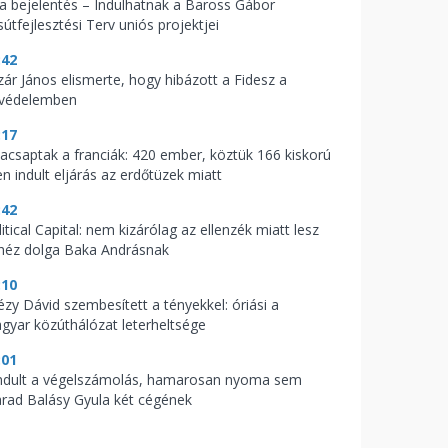
t a bejelentés – Indulhatnak a Baross Gábor
útfejlesztési Terv uniós projektjei
:42
zár János elismerte, hogy hibázott a Fidesz a
zvédelemben
:17
acsaptak a franciák: 420 ember, köztük 166 kiskorú
en indult eljárás az erdőtüzek miatt
:42
itical Capital: nem kizárólag az ellenzék miatt lesz
héz dolga Baka Andrásnak
:10
tézy Dávid szembesített a tényekkel: óriási a
gyar közúthálózat leterheltsége
:01
indult a végelszámolás, hamarosan nyoma sem
rad Balásy Gyula két cégének