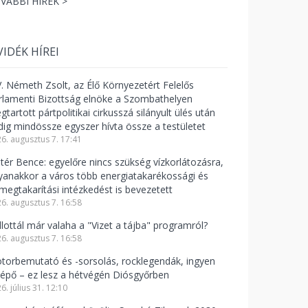
VÁBBI HÍREK >
VIDÉK HÍREI
V. Németh Zsolt, az Élő Környezetért Felelős
rlamenti Bizottság elnöke a Szombathelyen
tartott pártpolitikai cirkusszá silányult ülés után
dig mindössze egyszer hívta össze a testületet
6. augusztus 7. 17:41
ntér Bence: egyelőre nincs szükség vízkorlátozásra,
yanakkor a város több energiatakarékossági és
zmegtakarítási intézkedést is bevezetett
6. augusztus 7. 16:58
llottál már valaha a "Vizet a tájba" programról?
6. augusztus 7. 16:58
torbemutató és -sorsolás, rocklegendák, ingyen
lépő – ez lesz a hétvégén Diósgyőrben
6. július 31. 12:10