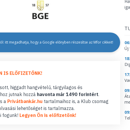
Ha
ig
TU
06
l: itt megadhatja, hogy a Google előnyben részesítse az Mfor cikkeit!
Új 
18
Dig
N IS ELŐFIZETŐNK!
17
Va
ott, higgadt hangvételű, tárgyilagos és
09
hoz jutnak hozzá
havonta már 1490 forintért
.
Át
s a
Privátbankár.hu
tartalmaihoz is, a Klub csomag
me
lvasási lehetőséget is tartalmazza.
09
i fogunk!
Legyen Ön is előfizetőnk!
Te