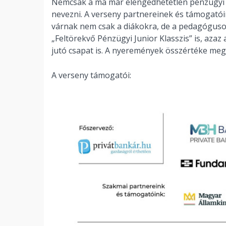
Nemcsak a ma már elengedhetetlen pénzügyi 
nevezni. A verseny partnereinek és támogat
várnak nem csak a diákokra, de a pedagógusokr
„Feltörekvő Pénzügyi Junior Klasszis” is, az
jutó csapat is. A nyeremények összértéke megh
A verseny támogatói: