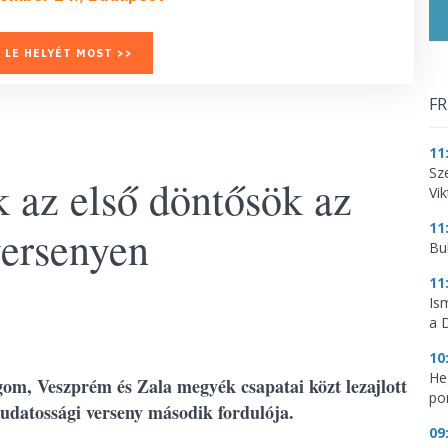
 LE HELYÉT MOST >>
FR
11
Sz
k az első döntősök az
Vik
11
versenyen
Bu
11
Is
a 
10
He
, Veszprém és Zala megyék csapatai közt lezajlott
por
tudatossági verseny második fordulója.
09