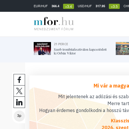
EUR/HUF
USD/HUF
CH
366.4
317.95
+3.4
+3.5
21 PERCE
Szerb trombitafesztiválon kapcsolódott
ki Orbán Viktor
Mi vár a magya
Mit jelentenek az adózási és sza
Merre tar
Hogyan érdemes gondolkodni a hosszú távú
3p
Klasszi
2026. szept