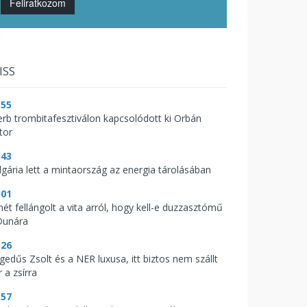
Feliratkozom
ISS
:55
erb trombitafesztiválon kapcsolódott ki Orbán
tor
:43
lgária lett a mintaország az energia tárolásában
:01
mét fellángolt a vita arról, hogy kell-e duzzasztómű
Dunára
:26
gedűs Zsolt és a NER luxusa, itt biztos nem szállt
 a zsírra
:57