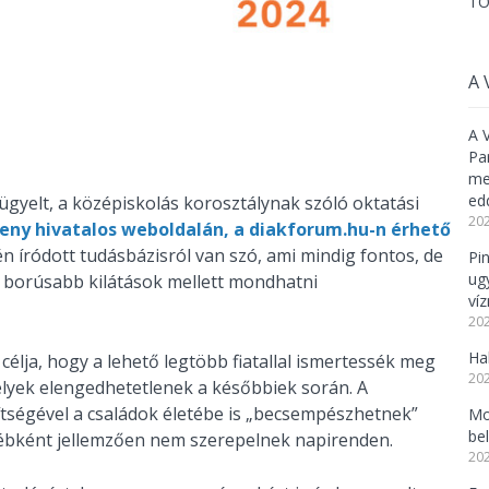
TO
A 
A 
Pa
meg
ed
elügyelt, a középiskolás korosztálynak szóló oktatási
202
eny hivatalos weboldalán, a diakforum.hu-n érhető
vén íródott tudásbázisról van szó, ami mindig fontos, de
Pi
ug
 borúsabb kilátások mellett mondhatni
ví
202
Ha
lja, hogy a lehető legtöbb fiatallal ismertessék meg
202
lyek elengedhetetlenek a későbbiek során. A
ítségével a családok életébe is „becsempészhetnek”
Mo
be
ébként jellemzően nem szerepelnek napirenden.
202