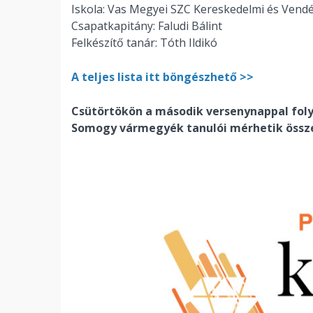
Iskola: Vas Megyei SZC Kereskedelmi és Vend
Csapatkapitány: Faludi Bálint
Felkészítő tanár: Tóth Ildikó
A teljes lista itt böngészhető >>
Csütörtökön a második versenynappal folyt
Somogy vármegyék tanulói mérhetik össze