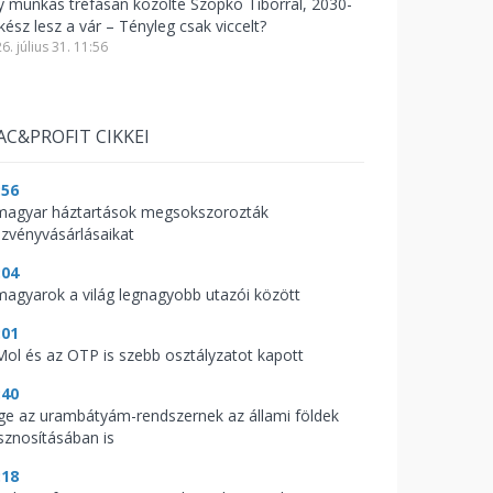
y munkás tréfásan közölte Szopkó Tiborral, 2030-
kész lesz a vár – Tényleg csak viccelt?
6. július 31. 11:56
AC&PROFIT CIKKEI
:56
magyar háztartások megsokszorozták
szvényvásárlásaikat
:04
magyarok a világ legnagyobb utazói között
:01
Mol és az OTP is szebb osztályzatot kapott
:40
ge az urambátyám-rendszernek az állami földek
sznosításában is
:18