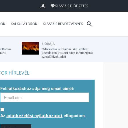
KLASSZIS ELŐFIZETÉS
TOK
KALKULÁTOROK
KLASSZIS RENDEZVÉNYEK
3 ÓRÁJA
 a Baross
Odacsaptak a franciák: 420 ember,
uniós
köztük 166 kiskorú ellen indult eljárás
az erdőtüzek miatt
OR HÍRLEVÉL
Feliratkozáshoz adja meg email címét:
Az
elfogadom.
adatkezelési nyilatkozatot