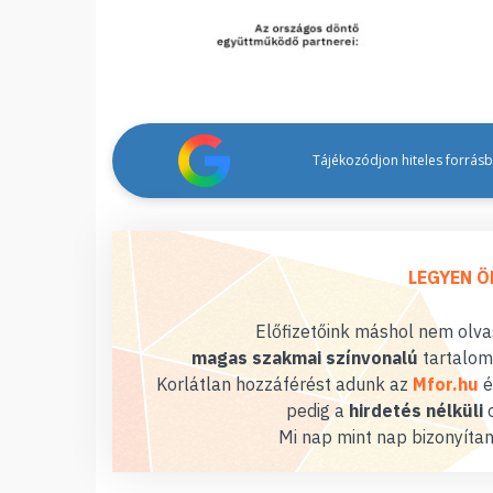
Tájékozódjon hiteles forrásbó
LEGYEN Ö
Előfizetőink máshol nem olvas
magas szakmai színvonalú
tartalom
Korlátlan hozzáférést adunk az
Mfor.hu
é
pedig a
hirdetés nélküli
o
Mi nap mint nap bizonyítan