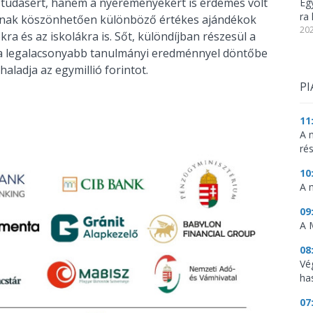
tudásért, hanem a nyereményekért is érdemes volt
Eg
ra 
óinak köszönhetően különböző értékes ajándékok
202
a és az iskolákra is. Sőt, különdíjban részesül a
az a legalacsonyabb tanulmányi eredménnyel döntőbe
aladja az egymillió forintot.
PI
11
A 
ré
10
A 
09
A 
08
Vé
ha
07