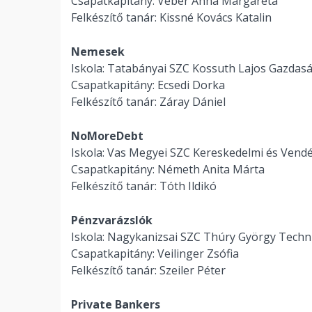
Csapatkapitány: Véber Anna Margaréta
Felkészítő tanár: Kissné Kovács Katalin
Nemesek
Iskola: Tatabányai SZC Kossuth Lajos Gazda
Csapatkapitány: Ecsedi Dorka
Felkészítő tanár: Záray Dániel
NoMoreDebt
Iskola: Vas Megyei SZC Kereskedelmi és Vend
Csapatkapitány: Németh Anita Márta
Felkészítő tanár: Tóth Ildikó
Pénzvarázslók
Iskola: Nagykanizsai SZC Thúry György Tech
Csapatkapitány: Veilinger Zsófia
Felkészítő tanár: Szeiler Péter
Private Bankers