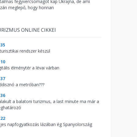
talmas fegyvercsomagot kap Ukrajna, de ami
azán meglepő, hogy honnan
RIZMUS ONLINE CIKKEI
:35
turisztikai rendszer készül
:10
itális élménytér a lévai várban
:37
ddisznó a metróban???
:36
alakult a balatoni turizmus, a last minute ma már a
ghatározó
:22
ljes napfogyatkozás lázában ég Spanyolország