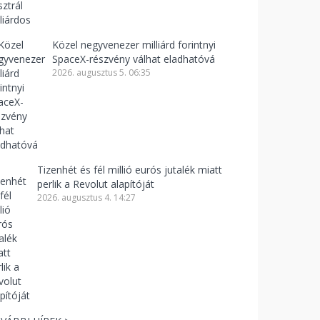
Közel negyvenezer milliárd forintnyi
SpaceX-részvény válhat eladhatóvá
2026. augusztus 5. 06:35
Tizenhét és fél millió eurós jutalék miatt
perlik a Revolut alapítóját
2026. augusztus 4. 14:27