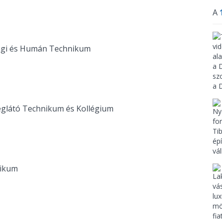
A
sági és Humán Technikum
églátó Technikum és Kollégium
nikum