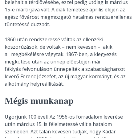
belehalt a térdlövésébe, ezzel pedig utólag is március
15-e mártírjává vált. A diák temetése április elején az
egész fővárost megmozgató hatalmas rendszerellenes
tüntetéssé duzzadt.
1860 után rendszeressé váltak az ellenzéki
koszorúzások, de voltak – nem kevesen –, akik
a megbékélésre vágytak. 1867-ben, a kiegyezés
megkötése után az ünnep előestéjén már
fáklyás felvonuláson ünnepelték a szabadságharcot
leverő Ferenc Józsefet, az új magyar kormányt, és az
alkotmány helyreállítását.
Mégis munkanap
Ugorjunk 100 évet! Az 1956-os forradalom leverése
után március 15. is félelmetessé vált a hatalom
szemében. Azt talán kevesen tudják, hogy Kádár