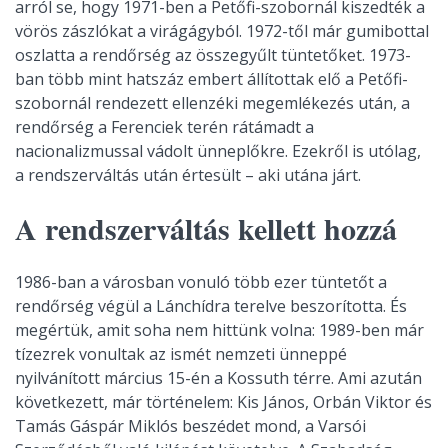
arról se, hogy 1971-ben a Petőfi-szobornál kiszedték a
vörös zászlókat a virágágyból. 1972-től már gumibottal
oszlatta a rendőrség az összegyűlt tüntetőket. 1973-
ban több mint hatszáz embert állítottak elő a Petőfi-
szobornál rendezett ellenzéki megemlékezés után, a
rendőrség a Ferenciek terén rátámadt a
nacionalizmussal vádolt ünneplőkre. Ezekről is utólag,
a rendszerváltás után értesült – aki utána járt.
A rendszerváltás kellett hozzá
1986-ban a városban vonuló több ezer tüntetőt a
rendőrség végül a Lánchídra terelve beszorította. És
megértük, amit soha nem hittünk volna: 1989-ben már
tízezrek vonultak az ismét nemzeti ünneppé
nyilvánított március 15-én a Kossuth térre. Ami azután
következett, már történelem: Kis János, Orbán Viktor és
Tamás Gáspár Miklós beszédet mond, a Varsói