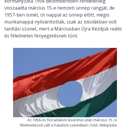
kormányzata 1956 decemberében rendeletileg
visszaadta március 15-e nemzeti ünnep rangját, de
1957-ben ismét, öt nappal az ünnep előtt, mégis
munkanappá nyilvánították, csak az iskolákban volt
tanítási szünet, mert a Márciusban Újra Kezdjük reális
és félelmetes fenyegetésnek tűnt.
Az 1956-os forradalom leverése után március 15. is
félelmetessé vált a hatalom szemében. Fotó: Wikipédia