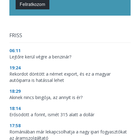
Feliratkozom
FRISS
06:11
Lejtőre kerül végre a benzinár?
19:24
Rekordot döntött a német export, és ez a magyar
autóiparra is hatással lehet
18:29
Akinek nincs bingója, az annyit is ér?
18:14
Erősödött a forint, ismét 315 alatt a dollár
17:58
Romániában már lekapcsolhatja a nagy ipari fogyasztókat
az áramszolgáltató