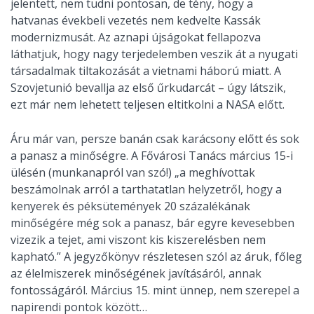
jelentett, nem tudni pontosan, de tény, hogy a
hatvanas évekbeli vezetés nem kedvelte Kassák
modernizmusát. Az aznapi újságokat fellapozva
láthatjuk, hogy nagy terjedelemben veszik át a nyugati
társadalmak tiltakozását a vietnami háború miatt. A
Szovjetunió bevallja az első űrkudarcát – úgy látszik,
ezt már nem lehetett teljesen eltitkolni a NASA előtt.
Áru már van, persze banán csak karácsony előtt és sok
a panasz a minőségre. A Fővárosi Tanács március 15-i
ülésén (munkanapról van szó!) „a meghívottak
beszámolnak arról a tarthatatlan helyzetről, hogy a
kenyerek és péksütemények 20 százalékának
minőségére még sok a panasz, bár egyre kevesebben
vizezik a tejet, ami viszont kis kiszerelésben nem
kapható.” A jegyzőkönyv részletesen szól az áruk, főleg
az élelmiszerek minőségének javításáról, annak
fontosságáról. Március 15. mint ünnep, nem szerepel a
napirendi pontok között…