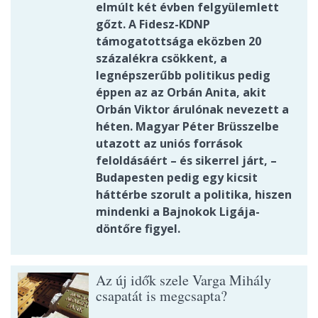
elmúlt két évben felgyülemlett
gőzt. A Fidesz-KDNP
támogatottsága eközben 20
százalékra csökkent, a
legnépszerűbb politikus pedig
éppen az az Orbán Anita, akit
Orbán Viktor árulónak nevezett a
héten. Magyar Péter Brüsszelbe
utazott az uniós források
feloldásáért – és sikerrel járt, –
Budapesten pedig egy kicsit
háttérbe szorult a politika, hiszen
mindenki a Bajnokok Ligája-
döntőre figyel.
Az új idők szele Varga Mihály
csapatát is megcsapta?