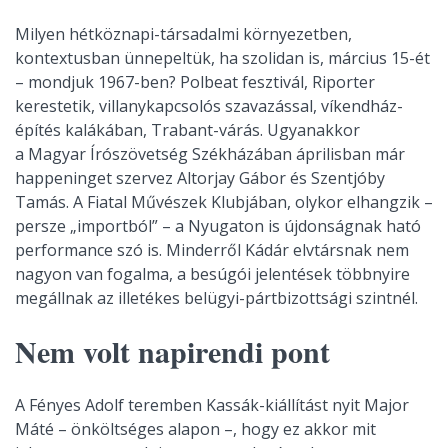
Milyen hétköznapi-társadalmi környezetben,
kontextusban ünnepeltük, ha szolidan is, március 15-ét
– mondjuk 1967-ben? Polbeat fesztivál, Riporter
kerestetik, villanykapcsolós szavazással, víkendház-
építés kalákában, Trabant-várás. Ugyanakkor
a Magyar Írószövetség Székházában áprilisban már
happeninget szervez Altorjay Gábor és Szentjóby
Tamás. A Fiatal Művészek Klubjában, olykor elhangzik –
persze „importból” – a Nyugaton is újdonságnak ható
performance szó is. Minderről Kádár elvtársnak nem
nagyon van fogalma, a besúgói jelentések többnyire
megállnak az illetékes belügyi-pártbizottsági szintnél.
Nem volt napirendi pont
A Fényes Adolf teremben Kassák-kiállítást nyit Major
Máté – önköltséges alapon –, hogy ez akkor mit