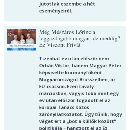
jutottak eszembe a hét
eseményeiről.
Még Mészáros Lőrinc a
leggazdagabb magyar, de meddig?
Ez Viszont Privát
Tizenhat év után először nem
Orbán Viktor, hanem Magyar Péter
képviselte kormányfőként
Magyarországot Brüsszelben, az
EU-csúcson. Ezen tavaly
márciusban, vagyis több mint egy
év után először fogadott el az
Európai Tanács közös
zárónyilatkozatot. Úgy tűnik, hogy
véget ért a „bot a küllők között”
politikája – hangzott el az Ez