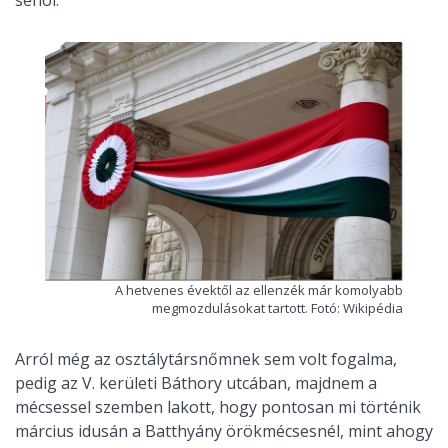
sehol.
A hetvenes évektől az ellenzék már komolyabb
megmozdulásokat tartott. Fotó: Wikipédia
Arról még az osztálytársnőmnek sem volt fogalma,
pedig az V. kerületi Báthory utcában, majdnem a
mécsessel szemben lakott, hogy pontosan mi történik
március idusán a Batthyány örökmécsesnél, mint ahogy