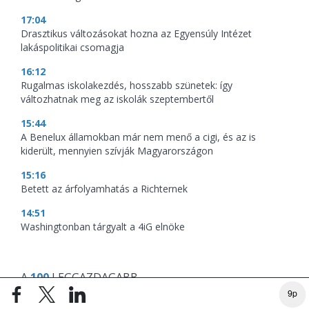
17:04
Drasztikus változásokat hozna az Egyensúly Intézet
lakáspolitikai csomagja
16:12
Rugalmas iskolakezdés, hosszabb szünetek: így
változhatnak meg az iskolák szeptembertől
15:44
A Benelux államokban már nem menő a cigi, és az is
kiderült, mennyien szívják Magyarországon
15:16
Betett az árfolyamhatás a Richternek
14:51
Washingtonban tárgyalt a 4iG elnöke
A
100
LEGGAZDAGABB
9p