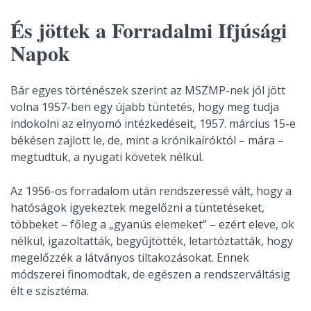
És jöttek a Forradalmi Ifjúsági
Napok
Bár egyes történészek szerint az MSZMP-nek jól jött
volna 1957-ben egy újabb tüntetés, hogy meg tudja
indokolni az elnyomó intézkedéseit, 1957. március 15-e
békésen zajlott le, de, mint a krónikaíróktól – mára –
megtudtuk, a nyugati követek nélkül.
Az 1956-os forradalom után rendszeressé vált, hogy a
hatóságok igyekeztek megelőzni a tüntetéseket,
többeket – főleg a „gyanús elemeket” – ezért eleve, ok
nélkül, igazoltatták, begyűjtötték, letartóztatták, hogy
megelőzzék a látványos tiltakozásokat. Ennek
módszerei finomodtak, de egészen a rendszerváltásig
élt e szisztéma.