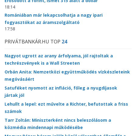
Erősödött a forint, ismét 315 alatt a dollár
18:14
Romániában már lekapcsolhatja a nagy ipari
fogyasztókat az áramszolgáltató
17:58
PRIVÁTBANKÁR.HU TOP
24
Nagyot ugrott az arany árfolyama, jól rajtoltak a
techrészvények is a Wall Streeten
Orbán Anita: Nemzetközi együttműködés vízkészleteink
megóvásáért
Satuféket nyomott az infláció, főleg a nyugdíjasok
jártak jól
Lehullt a lepel: ezt művelte a Richter, befutottak a friss
számok
Tarr Zoltán: Miniszterként nincs beleszólásom a
közmédia mindennapi működésébe