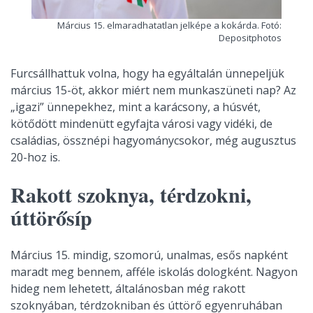
Március 15. elmaradhatatlan jelképe a kokárda. Fotó:
Depositphotos
Furcsállhattuk volna, hogy ha egyáltalán ünnepeljük
március 15-öt, akkor miért nem munkaszüneti nap? Az
„igazi” ünnepekhez, mint a karácsony, a húsvét,
kötődött mindenütt egyfajta városi vagy vidéki, de
családias, össznépi hagyománycsokor, még augusztus
20-hoz is.
Rakott szoknya, térdzokni,
úttörősíp
Március 15. mindig, szomorú, unalmas, esős napként
maradt meg bennem, afféle iskolás dologként. Nagyon
hideg nem lehetett, általánosban még rakott
szoknyában, térdzokniban és úttörő egyenruhában