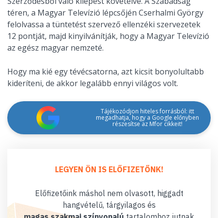
Szerződésből való kilépést követelve. A Szabadság
téren, a Magyar Televízió lépcsőjén Cserhalmi György
felolvassa a tüntetést szervező ellenzéki szervezetek
12 pontját, majd kinyilvánítják, hogy a Magyar Televízió
az egész magyar nemzeté.
Hogy ma kié egy tévécsatorna, azt kicsit bonyolultabb
kideríteni, de akkor legalább ennyi világos volt.
Tájékozódjon hiteles forrásból: itt
megadhatja, hogy a Google előnyben
részesítse az Mfor cikkeit!
LEGYEN ÖN IS ELŐFIZETŐNK!
Előfizetőink máshol nem olvasott, higgadt
hangvételű, tárgyilagos és
magas szakmai színvonalú
tartalomhoz jutnak