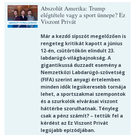
Abszolút Amerika: Trump
elégtétele vagy a sport ünnepe? Ez
Viszont Privát
Már a kezdő sípszót megelőzően is
rengeteg kritikát kapott a június
12-én, csütörtökön elindult 23.
labdarúgó-világbajnokság. A
gigantikussá duzzadt esemény a
Nemzetközi Labdarúgó-szövetség
(FIFA) szerint anyagi értelemben
minden idők legsikeresebb tornája
lehet, a sportszakmai szempontok
és a szurkolók elvárásai viszont
háttérbe szorulhatnak. Tényleg
csak a pénz számít? – tettük fel a
kérdést az Ez Viszont Privát
legújabb epizódjában.