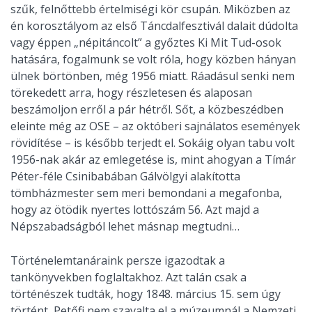
szűk, felnőttebb értelmiségi kör csupán. Miközben az
én korosztályom az első Táncdalfesztivál dalait dúdolta
vagy éppen „népitáncolt” a győztes Ki Mit Tud-osok
hatására, fogalmunk se volt róla, hogy közben hányan
ülnek börtönben, még 1956 miatt. Ráadásul senki nem
törekedett arra, hogy részletesen és alaposan
beszámoljon erről a pár hétről. Sőt, a közbeszédben
eleinte még az OSE – az októberi sajnálatos események
rövidítése – is később terjedt el. Sokáig olyan tabu volt
1956-nak akár az emlegetése is, mint ahogyan a Tímár
Péter-féle Csinibabában Gálvölgyi alakította
tömbházmester sem meri bemondani a megafonba,
hogy az ötödik nyertes lottószám 56. Azt majd a
Népszabadságból lehet másnap megtudni…
Történelemtanáraink persze igazodtak a
tankönyvekben foglaltakhoz. Azt talán csak a
történészek tudták, hogy 1848. március 15. sem úgy
történt, Petőfi nem szavalta el a múzeumnál a Nemzeti