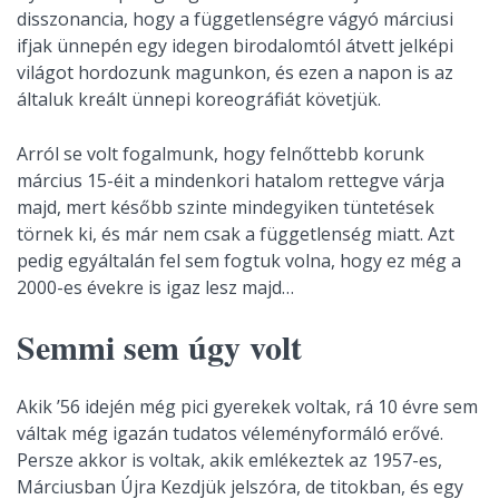
disszonancia, hogy a függetlenségre vágyó márciusi
ifjak ünnepén egy idegen birodalomtól átvett jelképi
világot hordozunk magunkon, és ezen a napon is az
általuk kreált ünnepi koreográfiát követjük.
Arról se volt fogalmunk, hogy felnőttebb korunk
március 15-éit a mindenkori hatalom rettegve várja
majd, mert később szinte mindegyiken tüntetések
törnek ki, és már nem csak a függetlenség miatt. Azt
pedig egyáltalán fel sem fogtuk volna, hogy ez még a
2000-es évekre is igaz lesz majd…
Semmi sem úgy volt
Akik ’56 idején még pici gyerekek voltak, rá 10 évre sem
váltak még igazán tudatos véleményformáló erővé.
Persze akkor is voltak, akik emlékeztek az 1957-es,
Márciusban Újra Kezdjük jelszóra, de titokban, és egy