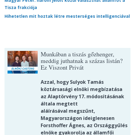
Magyar Péter: három jelölt közül választhat államfőt a
Tisza frakciója
Hihetetlen mit hoztak létre mesterséges intelligenciával
Munkában a tiszás gőzhenger,
meddig juthatnak a százas listán?
Ez Viszont Privát
Azzal, hogy Sulyok Tamás
köztársasági elnöki megbízatása
az Alaptörvény 17. módosításának
általa megtett
aláírásával megszűnt,
Magyarországon ideiglenesen
Forsthoffer Ágnes, az Országgyűlés
elnöke gyakorolja az államfői