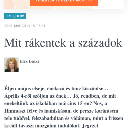
FOGLALJA LE HELYÉT MOST >>
SZUBJEKTÍV
2023. MÁRCIUS 15. 05:31
Mit rákentek a századok
Elek Lenke
Éljen május elseje, énekszó és tánc köszöntse…
Április 4-ről szóljon az ének… Jó, rendben, de mit
énekeltünk az iskolában március 15-én? Nos, a
Himnuszt félve és hamiskásan, de persze korántsem
tele tüdővel, felszabadultan és vidáman, mint a frissen
kreált tavaszi mozgalmi indulókat. Jegyzet.