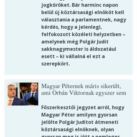
jogköröket. Bár harminc napon
belül új köztársasági elnököt kell
választania a parlamentnek, nagy
kérdés, hogy a jelenlegi,
felfokozott közéleti helyzetben –
amelynek még Polgár Judit
sakknagymester is áldozatául
esett – ki vállalná el ezt a
szerepkört.
Magyar Péternek máris sikerült,
ami Orbán Viktornak egyszer sem
Főszerkesztői jegyzet arról, hogy
Magyar Péter amilyen gyorsan
jelölte Polgár Juditot átmeneti
köztársasági elnöknek, olyan
gyorsan meg is jött a nemleges