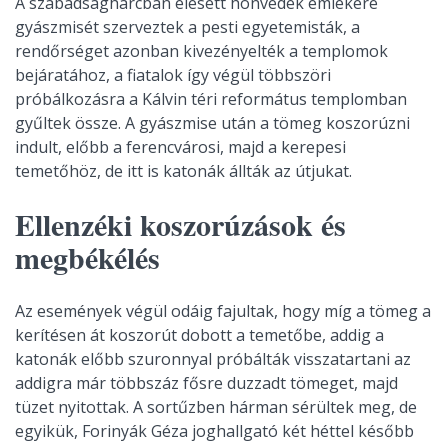
A szabadságharcban elesett honvédek emlékére
gyászmisét szerveztek a pesti egyetemisták, a
rendőrséget azonban kivezényelték a templomok
bejáratához, a fiatalok így végül többszöri
próbálkozásra a Kálvin téri református templomban
gyűltek össze. A gyászmise után a tömeg koszorúzni
indult, előbb a ferencvárosi, majd a kerepesi
temetőhöz, de itt is katonák állták az útjukat.
Ellenzéki koszorúzások és
megbékélés
Az események végül odáig fajultak, hogy míg a tömeg a
kerítésen át koszorút dobott a temetőbe, addig a
katonák előbb szuronnyal próbálták visszatartani az
addigra már többszáz fősre duzzadt tömeget, majd
tüzet nyitottak. A sortűzben hárman sérültek meg, de
egyikük, Forinyák Géza joghallgató két héttel később