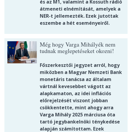
és az M1, valamint a Kossuth rádió
átmeneti elnémítását, amelyek a
NER-t jellemezték. Ezek jutottak
eszembe a hét eseményeiről.
Még hogy Varga Mihályék nem
tudnak meglepetéseket okozni!
Főszerkesztői jegyzet arról, hogy
miközben a Magyar Nemzeti Bank
monetáris tanácsa az általam
vártnál kevesebbet vágott az
alapkamaton, az idei inflációs
előrejelzését viszont jobban
csökkentette, mint ahogy arra
Varga Mihály 2025 márciusa óta
tartó jegybankelnöki ténykedése
alapján számítottam. Ezek