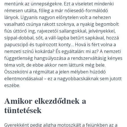
mentünk az ünnepségekre. Ezt a viseletet mindenki
rémesen utálta, főleg a már nőiesedő-formálódó
lányok. Ugyanis nagyon előnytelen volt a nehezen
vasalható csúnya rakott szoknya, a nyakig begombolt
fiús úttörő ing, rajvezetői sallangokkal, jelvényekkel,
síppal-dobbal, sőt, a váll-lapba betűrt sapkával, hozzá
papucscipő és tupírozott konty… Hová is fért volna a
nemzeti színű kokárda? És egyáltalán: mi az? A nemzeti
függetlenség hangsúlyozása a rendszerváltásig kényes
téma volt, de ebbe akkor nem láttunk még bele.
Összekötni a régmúltat a jelen mélyben húzódó
ellentmondásaival – ez a nagyobbacskáknak sem jutott
eszébe.
Amikor elkezdődnek a
tüntetések
Gyerekként pedig aligha motoszkált a fejünkben az a