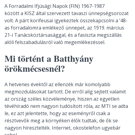
A Forradalmi Ifjúsági Napok (FIN) 1967-1987
között a KISZ által szervezett tavaszi ünnepségsorozat
volt. A párt korifeusai igyekeztek összekapcsolni a ’48-
as forradalomra emlékező ünnepet, az 1919. március
21-i Tanácsköztársasággal, és a fasiszta megszállás
alóli felszabadulásról való megemlékezéssel.
Mi történt a Batthyány
örökmécsesnél?
A hetvenes évektől az ellenzék már komolyabb
megmozdulásokat tartott. De erről alig sejtett valamit
az ország széles közvéleménye, hiszen az egyetlen
tévéhíradó nem nagyon tudósított róla, az MTI se adta
le, ez azt jelentette, hogy az eseményről csak a
résztvevők meg a környéken élők tudtak, de ők se
nagyon híresztelték. Internet, okostelefon ugyebár