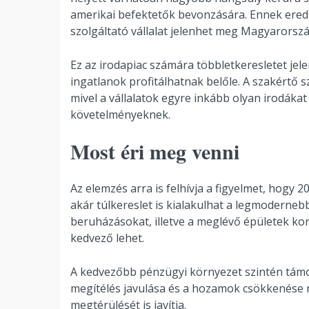
amerikai befektetők bevonzására. Ennek ered
szolgáltató vállalat jelenhet meg Magyarors
Ez az irodapiac számára többletkeresletet je
ingatlanok profitálhatnak belőle. A szakértő s
mivel a vállalatok egyre inkább olyan irodáka
követelményeknek.
Most éri meg venni
Az elemzés arra is felhívja a figyelmet, hogy 
akár túlkereslet is kialakulhat a legmoderne
beruházásokat, illetve a meglévő épületek kor
kedvező lehet.
A kedvezőbb pénzügyi környezet szintén támog
megítélés javulása és a hozamok csökkenése 
megtérülését is javítja.