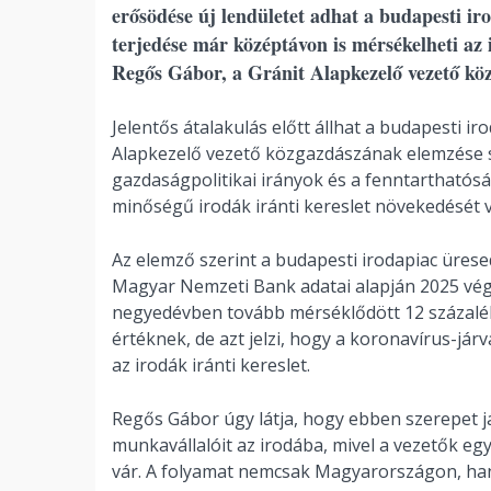
erősödése új lendületet adhat a budapesti ir
terjedése már középtávon is mérsékelheti az ir
Regős Gábor, a Gránit Alapkezelő vezető köz
Jelentős átalakulás előtt állhat a budapesti i
Alapkezelő vezető közgazdászának elemzése sz
gazdaságpolitikai irányok és a fenntartható
minőségű irodák iránti kereslet növekedését ve
Az elemző szerint a budapesti irodapiac ürese
Magyar Nemzeti Bank adatai alapján 2025 végén
negyedévben tovább mérséklődött 12 százalé
értéknek, de azt jelzi, hogy a koronavírus-já
az irodák iránti kereslet.
Regős Gábor úgy látja, hogy ebben szerepet ját
munkavállalóit az irodába, mivel a vezetők e
vár. A folyamat nemcsak Magyarországon, han