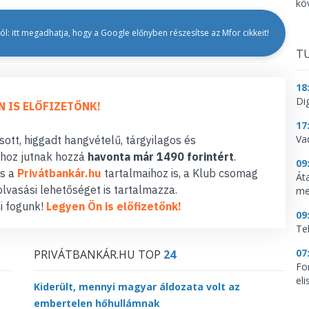
kö
l: itt megadhatja, hogy a Google előnyben részesítse az Mfor cikkeit!
TU
18
Dig
N IS ELŐFIZETŐNK!
17
Va
ott, higgadt hangvételű, tárgyilagos és
hoz jutnak hozzá
havonta már 1490 forintért
.
09
s a
Privátbankár.hu
tartalmaihoz is, a Klub csomag
Át
lvasási lehetőséget is tartalmazza.
me
i fogunk!
Legyen Ön is előfizetőnk!
09
Te
07
PRIVÁTBANKÁR.HU TOP
24
Fo
el
Kiderült, mennyi magyar áldozata volt az
embertelen hőhullámnak