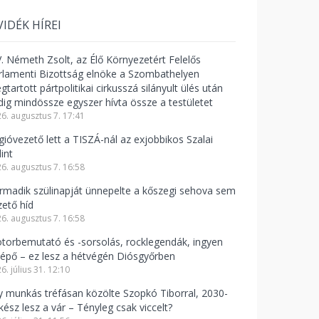
VIDÉK HÍREI
V. Németh Zsolt, az Élő Környezetért Felelős
rlamenti Bizottság elnöke a Szombathelyen
tartott pártpolitikai cirkusszá silányult ülés után
dig mindössze egyszer hívta össze a testületet
6. augusztus 7. 17:41
gióvezető lett a TISZÁ-nál az exjobbikos Szalai
int
6. augusztus 7. 16:58
rmadik szülinapját ünnepelte a kőszegi sehova sem
zető híd
6. augusztus 7. 16:58
torbemutató és -sorsolás, rocklegendák, ingyen
lépő – ez lesz a hétvégén Diósgyőrben
6. július 31. 12:10
y munkás tréfásan közölte Szopkó Tiborral, 2030-
kész lesz a vár – Tényleg csak viccelt?