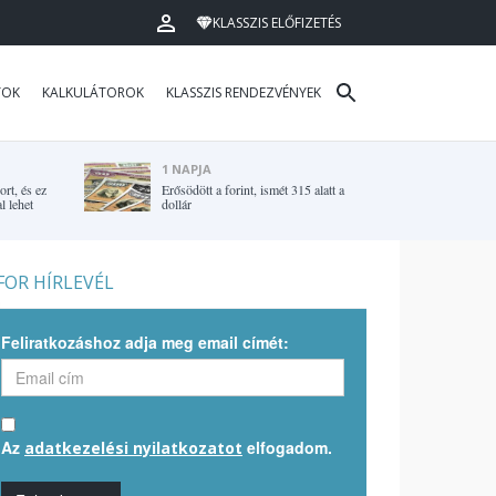
KLASSZIS ELŐFIZETÉS
TOK
KALKULÁTOROK
KLASSZIS RENDEZVÉNYEK
1 NAPJA
rt, és ez
Erősödött a forint, ismét 315 alatt a
l lehet
dollár
OR HÍRLEVÉL
Feliratkozáshoz adja meg email címét:
Az
elfogadom.
adatkezelési nyilatkozatot