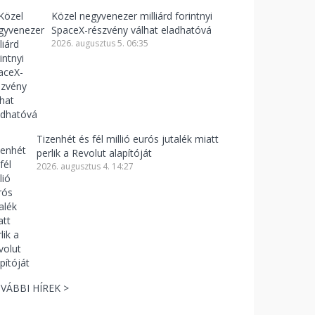
Közel negyvenezer milliárd forintnyi
SpaceX-részvény válhat eladhatóvá
2026. augusztus 5. 06:35
Tizenhét és fél millió eurós jutalék miatt
perlik a Revolut alapítóját
2026. augusztus 4. 14:27
VÁBBI HÍREK >