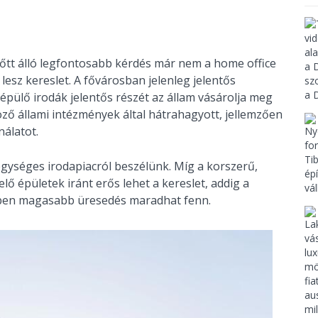
lőtt álló legfontosabb kérdés már nem a home office
lesz kereslet. A fővárosban jelenleg jelentős
épülő irodák jelentős részét az állam vásárolja meg
töző állami intézmények által hátrahagyott, jellemzően
nálatot.
egységes irodapiacról beszélünk. Míg a korszerű,
 épületek iránt erős lehet a kereslet, addig a
ében magasabb üresedés maradhat fenn.