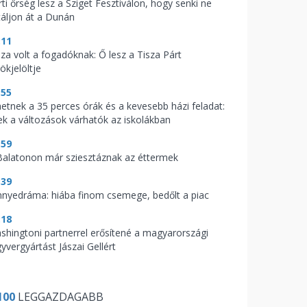
ti őrség lesz a Sziget Fesztiválon, hogy senki ne
táljon át a Dunán
:11
aza volt a fogadóknak: Ő lesz a Tisza Párt
ökjelöltje
:55
hetnek a 35 perces órák és a kevesebb házi feladat:
ek a változások várhatók az iskolákban
:59
Balatonon már sziesztáznak az éttermek
:39
nnyedráma: hiába finom csemege, bedőlt a piac
:18
shingtoni partnerrel erősítené a magyarországi
yvergyártást Jászai Gellért
100
LEGGAZDAGABB