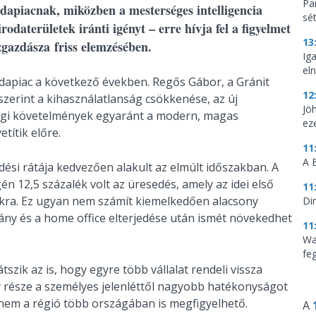
Par
odapiacnak, miközben a mesterséges intelligencia
sé
odaterületek iránti igényt – erre hívja fel a figyelmet
13
gazdásza friss elemzésében.
Ig
eln
rodapiac a következő években. Regős Gábor, a Gránit
12
erint a kihasználatlanság csökkenése, az új
Jö
sági követelmények egyaránt a modern, magas
ez
títik előre.
11
A 
dési rátája kedvezően alakult az elmúlt időszakban. A
 12,5 százalék volt az üresedés, amely az idei első
11
kra. Ez ugyan nem számít kiemelkedően alacsony
Di
rvány és a home office elterjedése után ismét növekedhet
11
Wa
feg
szik az is, hogy egyre több vállalat rendeli vissza
gy része a személyes jelenléttől nagyobb hatékonyságot
em a régió több országában is megfigyelhető.
A