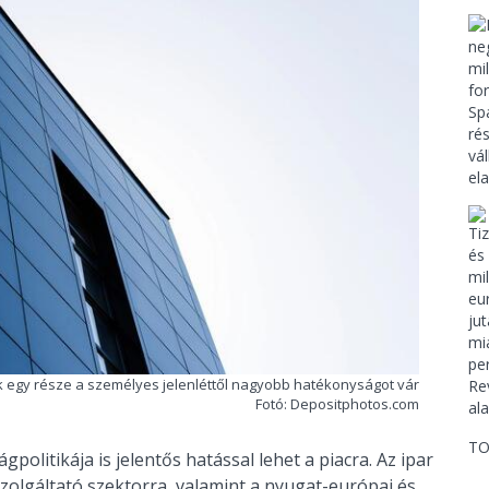
k egy része a személyes jelenléttől nagyobb hatékonyságot vár
Fotó: Depositphotos.com
TO
olitikája is jelentős hatással lehet a piacra. Az ipar
zolgáltató szektorra, valamint a nyugat-európai és