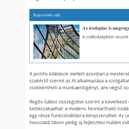
Kapcsolódó cikk
Az irodapiac is megrogy
A szállodaépítést viszont
A pozitív kilátások mellett azonban a mestersé
szakértő szerint az AI alkalmazása a szolgá
csökkentheti a munkaerőigényt, ami végső soro
Regős Gábor összegzése szerint a következő 
kettészakadhat: a modern, fenntartható irodá
egy része funkcióváltásra kényszerülhet. Az ür
hosszabb távon pedig új fejlesztési hullám ind