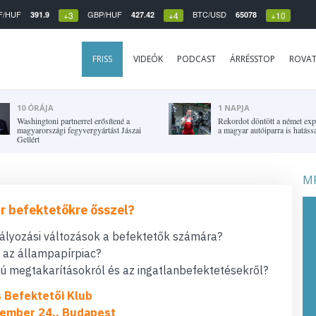
F/HUF
GBP/HUF
BTC/USD
391.9
427.42
65078
+3
+4
+10
FRISS
VIDEÓK
PODCAST
ÁRRÉSSTOP
ROVA
10 ÓRÁJA
1 NAPJA
Washingtoni partnerrel erősítené a
Rekordot döntött a német expo
magyarországi fegyvergyártást Jászai
a magyar autóiparra is hatássa
Gellért
MF
r befektetőkre ősszel?
bályozási változások a befektetők számára?
t az állampapírpiac?
 megtakarításokról és az ingatlanbefektetésekről?
s Befektetői Klub
ember 24., Budapest