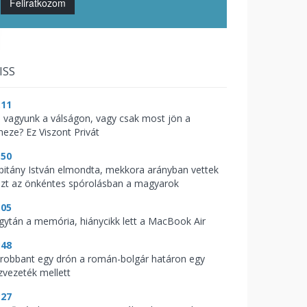
Feliratkozom
ISS
:11
l vagyunk a válságon, vagy csak most jön a
heze? Ez Viszont Privát
:50
pitány István elmondta, mekkora arányban vettek
szt az önkéntes spórolásban a magyarok
:05
gytán a memória, hiánycikk lett a MacBook Air
:48
lrobbant egy drón a román-bolgár határon egy
zvezeték mellett
:27