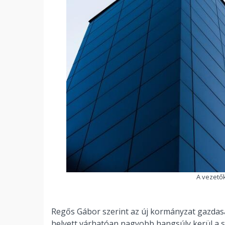
A vezető
Regős Gábor szerint az új kormányzat gazdaságp
helyett várhatóan nagyobb hangsúly kerül a s