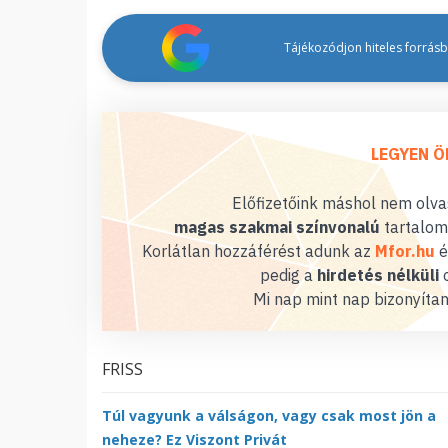
Tájékozódjon hiteles forrásbó
LEGYEN Ö
Előfizetőink máshol nem olvas
magas szakmai színvonalú
tartalom
Korlátlan hozzáférést adunk az
Mfor.hu
é
pedig a
hirdetés nélküli
o
Mi nap mint nap bizonyítan
FRISS
Túl vagyunk a válságon, vagy csak most jön a
neheze? Ez Viszont Privát