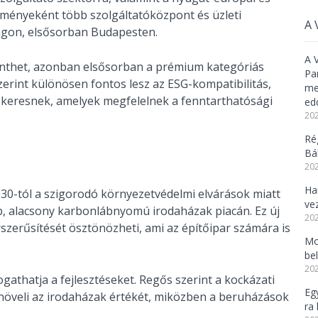
ményeként több szolgáltatóközpont és üzleti
A 
zágon, elsősorban Budapesten.
A 
lenthet, azonban elsősorban a prémium kategóriás
Pa
zerint különösen fontos lesz az ESG-kompatibilitás,
meg
t keresnek, amelyek megfelelnek a fenntarthatósági
ed
202
Ré
Bál
202
Ha
2030-tól a szigorodó környezetvédelmi elvárások miatt
ve
bb, alacsony karbonlábnyomú irodaházak piacán. Ez új
202
szerűsítését ösztönözheti, ami az építőipar számára is
Mo
be
202
athatja a fejlesztéseket. Regős szerint a kockázati
Eg
növeli az irodaházak értékét, miközben a beruházások
ra 