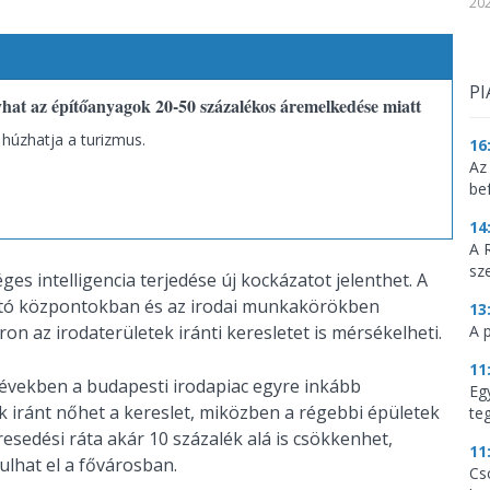
202
PI
hat az építőanyagok 20-50 százalékos áremelkedése miatt
 húzhatja a turizmus.
16
Az
be
14
A 
sz
ges intelligencia terjedése új kockázatot jelenthet. A
ltató központokban és az irodai munkakörökben
13
n az irodaterületek iránti keresletet is mérsékelheti.
A 
11
években a budapesti irodapiac egyre inkább
Eg
k iránt nőhet a kereslet, miközben a régebbi épületek
te
esedési ráta akár 10 százalék alá is csökkenhet,
11
ulhat el a fővárosban.
Cs