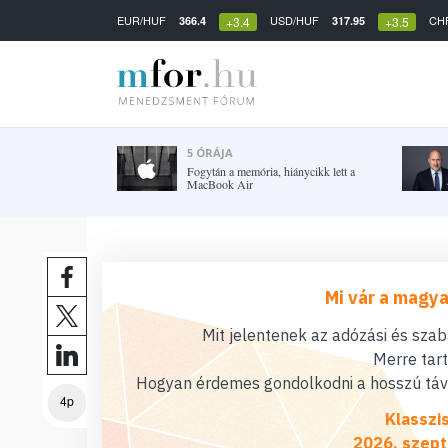
EUR/HUF
USD/HUF
CH
366.4
317.95
+3.4
+3.5
5 ÓRÁJA
Fogytán a memória, hiánycikk lett a
MacBook Air
Mi vár a magya
Mit jelentenek az adózási és sza
Merre tar
Hogyan érdemes gondolkodni a hosszú távú
4p
Klasszi
2026. szept