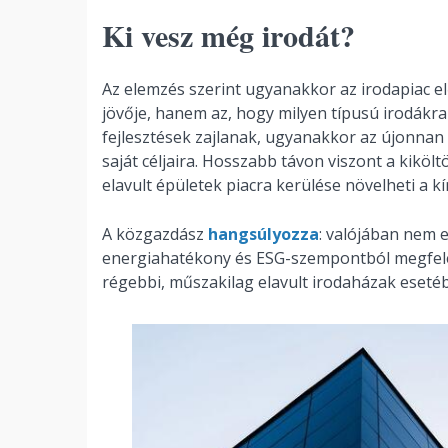
Ki vesz még irodát?
Az elemzés szerint ugyanakkor az irodapiac e
jövője, hanem az, hogy milyen típusú irodákra 
fejlesztések zajlanak, ugyanakkor az újonnan 
saját céljaira. Hosszabb távon viszont a kiköl
elavult épületek piacra kerülése növelheti a kí
A közgazdász
hangsúlyozza
: valójában nem 
energiahatékony és ESG-szempontból megfelelő
régebbi, műszakilag elavult irodaházak eset