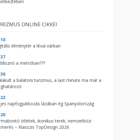
vetkeztében
RIZMUS ONLINE CIKKEI
:10
itális élménytér a lévai várban
:37
ddisznó a metróban???
:36
alakult a balatoni turizmus, a last minute ma már a
ghatározó
:22
ljes napfogyatkozás lázában ég Spanyolország
:20
rmabontó ötletek, ikonikus terek, nemzetközi
ismerés – Klasszis TopDesign 2026