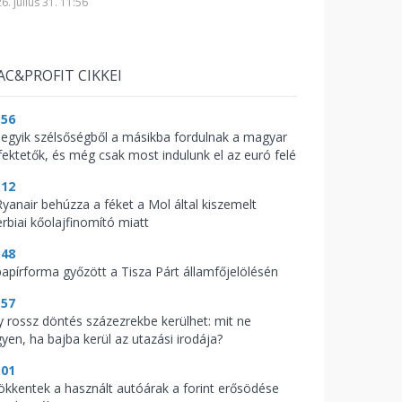
6. július 31. 11:56
AC&PROFIT CIKKEI
:56
 egyik szélsőségből a másikba fordulnak a magyar
fektetők, és még csak most indulunk el az euró felé
:12
Ryanair behúzza a féket a Mol által kiszemelt
erbiai kőolajfinomító miatt
:48
papírforma győzött a Tisza Párt államfőjelölésén
:57
y rossz döntés százezrekbe kerülhet: mit ne
gyen, ha bajba kerül az utazási irodája?
:01
ökkentek a használt autóárak a forint erősödése