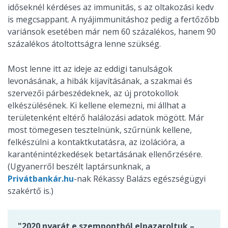
időseknél kérdéses az immunitás, s az oltakozási kedv
is megcsappant. A nyájimmunitáshoz pedig a fertőzőbb
variánsok esetében már nem 60 százalékos, hanem 90
százalékos átoltottságra lenne szükség.
Most lenne itt az ideje az eddigi tanulságok
levonásának, a hibák kijavításának, a szakmai és
szervezői párbeszédeknek, az új protokollok
elkészülésének. Ki kellene elemezni, mi állhat a
területenként eltérő halálozási adatok mögött. Már
most tömegesen tesztelnünk, szűrnünk kellene,
felkészülni a kontaktkutatásra, az izolációra, a
karanténintézkedések betartásának ellenőrzésére.
(Ugyanerről beszélt laptársunknak, a
Privátbankár.hu
-nak Rékassy Balázs egészségügyi
szakértő is.)
"2020 nyarát e szempontból elpazaroltuk –