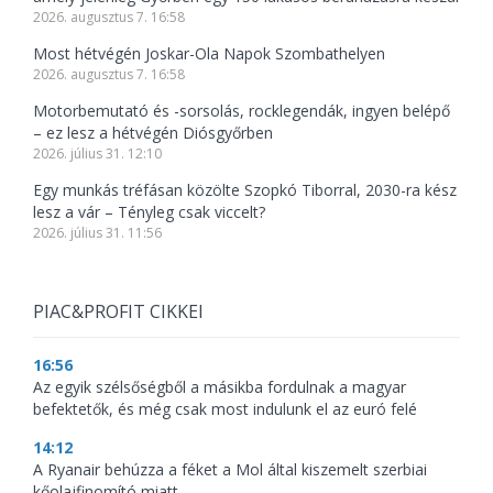
2026. augusztus 7. 16:58
Most hétvégén Joskar-Ola Napok Szombathelyen
2026. augusztus 7. 16:58
Motorbemutató és -sorsolás, rocklegendák, ingyen belépő
– ez lesz a hétvégén Diósgyőrben
2026. július 31. 12:10
Egy munkás tréfásan közölte Szopkó Tiborral, 2030-ra kész
lesz a vár – Tényleg csak viccelt?
2026. július 31. 11:56
PIAC&PROFIT CIKKEI
16:56
Az egyik szélsőségből a másikba fordulnak a magyar
befektetők, és még csak most indulunk el az euró felé
14:12
A Ryanair behúzza a féket a Mol által kiszemelt szerbiai
kőolajfinomító miatt