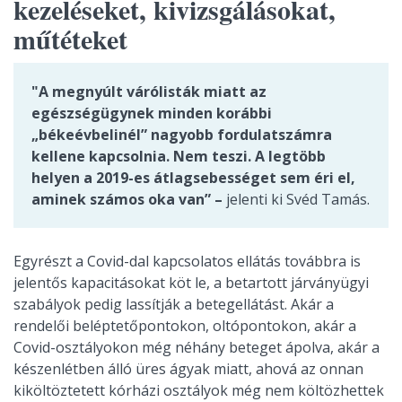
kezeléseket, kivizsgálásokat,
műtéteket
"A megnyúlt várólisták miatt az
egészségügynek minden korábbi
„békeévbelinél” nagyobb fordulatszámra
kellene kapcsolnia. Nem teszi. A legtöbb
helyen a 2019-es átlagsebességet sem éri el,
aminek számos oka van” –
jelenti ki Svéd Tamás.
Egyrészt a Covid-dal kapcsolatos ellátás továbbra is
jelentős kapacitásokat köt le, a betartott járványügyi
szabályok pedig lassítják a betegellátást. Akár a
rendelői beléptetőpontokon, oltópontokon, akár a
Covid-osztályokon még néhány beteget ápolva, akár a
készenlétben álló üres ágyak miatt, ahová az onnan
kiköltöztetett kórházi osztályok még nem költözhettek