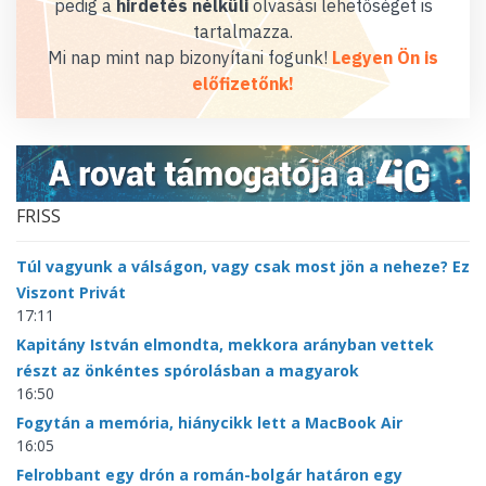
pedig a
hirdetés nélküli
olvasási lehetőséget is
tartalmazza.
Mi nap mint nap bizonyítani fogunk!
Legyen Ön is
előfizetőnk!
FRISS
Túl vagyunk a válságon, vagy csak most jön a neheze? Ez
Viszont Privát
17:11
Kapitány István elmondta, mekkora arányban vettek
részt az önkéntes spórolásban a magyarok
16:50
Fogytán a memória, hiánycikk lett a MacBook Air
16:05
Felrobbant egy drón a román-bolgár határon egy