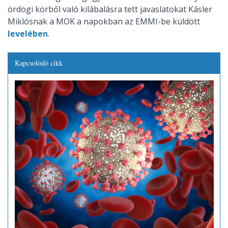
ördögi körből való kilábalásra tett javaslatokat Kásler
Miklósnak a MOK a napokban az EMMI-be küldött
levelében
.
Kapcsolódó cikk