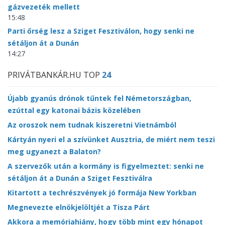
gázvezeték mellett
15:48
Parti őrség lesz a Sziget Fesztiválon, hogy senki ne
sétáljon át a Dunán
14:27
PRIVÁTBANKÁR.HU TOP
24
Újabb gyanús drónok tűntek fel Németországban,
ezúttal egy katonai bázis közelében
Az oroszok nem tudnak kiszeretni Vietnámból
Kártyán nyeri el a szívünket Ausztria, de miért nem teszi
meg ugyanezt a Balaton?
A szervezők után a kormány is figyelmeztet: senki ne
sétáljon át a Dunán a Sziget Fesztiválra
Kitartott a techrészvények jó formája New Yorkban
Megnevezte elnökjelöltjét a Tisza Párt
Akkora a memóriahiány, hogy több mint egy hónapot