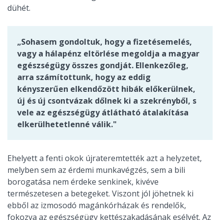
dühét.
„Sohasem gondoltuk, hogy a fizetésemelés,
vagy a hálapénz eltörlése megoldja a magyar
egészségügy összes gondját. Ellenkezőleg,
arra számítottunk, hogy az eddig
kényszerűen elkendőzött hibák előkerülnek,
új és új csontvázak dőlnek ki a szekrényből, s
vele az egészségügy átlátható átalakítása
elkerülhetetlenné válik."
Ehelyett a fenti okok újrateremtették azt a helyzetet,
melyben sem az érdemi munkavégzés, sem a bili
borogatása nem érdeke senkinek, kivéve
természetesen a betegeket. Viszont jól jöhetnek ki
ebből az izmosodó magánkórházak és rendelők,
fokozva az egészségügy kettészakadásának esélyét. Az