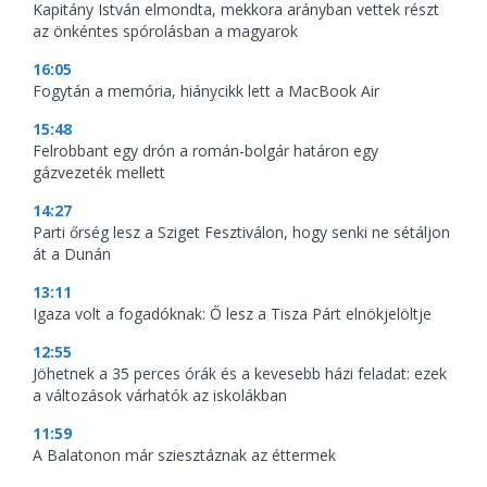
Kapitány István elmondta, mekkora arányban vettek részt
az önkéntes spórolásban a magyarok
16:05
Fogytán a memória, hiánycikk lett a MacBook Air
15:48
Felrobbant egy drón a román-bolgár határon egy
gázvezeték mellett
14:27
Parti őrség lesz a Sziget Fesztiválon, hogy senki ne sétáljon
át a Dunán
13:11
Igaza volt a fogadóknak: Ő lesz a Tisza Párt elnökjelöltje
12:55
Jöhetnek a 35 perces órák és a kevesebb házi feladat: ezek
a változások várhatók az iskolákban
11:59
A Balatonon már sziesztáznak az éttermek