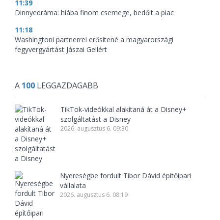
11:39
Dinnyedráma: hiába finom csemege, bedőlt a piac
11:18
Washingtoni partnerrel erősítené a magyarországi
fegyvergyártást Jászai Gellért
A
100
LEGGAZDAGABB
TikTok-videókkal alakítaná át a Disney+
szolgáltatást a Disney
2026. augusztus 6. 09:30
Nyereségbe fordult Tibor Dávid építőipari
vállalata
2026. augusztus 6. 08:19