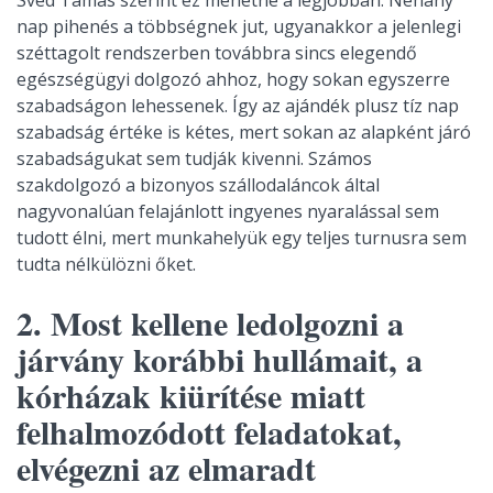
Svéd Tamás szerint ez mehetne a legjobban. Néhány
nap pihenés a többségnek jut, ugyanakkor a jelenlegi
széttagolt rendszerben továbbra sincs elegendő
egészségügyi dolgozó ahhoz, hogy sokan egyszerre
szabadságon lehessenek. Így az ajándék plusz tíz nap
szabadság értéke is kétes, mert sokan az alapként járó
szabadságukat sem tudják kivenni. Számos
szakdolgozó a bizonyos szállodaláncok által
nagyvonalúan felajánlott ingyenes nyaralással sem
tudott élni, mert munkahelyük egy teljes turnusra sem
tudta nélkülözni őket.
2. Most kellene ledolgozni a
járvány korábbi hullámait, a
kórházak kiürítése miatt
felhalmozódott feladatokat,
elvégezni az elmaradt