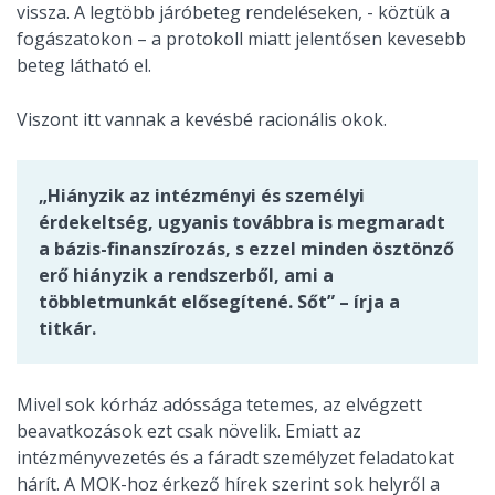
vissza. A legtöbb járóbeteg rendeléseken, - köztük a
fogászatokon – a protokoll miatt jelentősen kevesebb
beteg látható el.
Viszont itt vannak a kevésbé racionális okok.
„Hiányzik az intézményi és személyi
érdekeltség, ugyanis továbbra is megmaradt
a bázis-finanszírozás, s ezzel minden ösztönző
erő hiányzik a rendszerből, ami a
többletmunkát elősegítené. Sőt” – írja a
titkár.
Mivel sok kórház adóssága tetemes, az elvégzett
beavatkozások ezt csak növelik. Emiatt az
intézményvezetés és a fáradt személyzet feladatokat
hárít. A MOK-hoz érkező hírek szerint sok helyről a