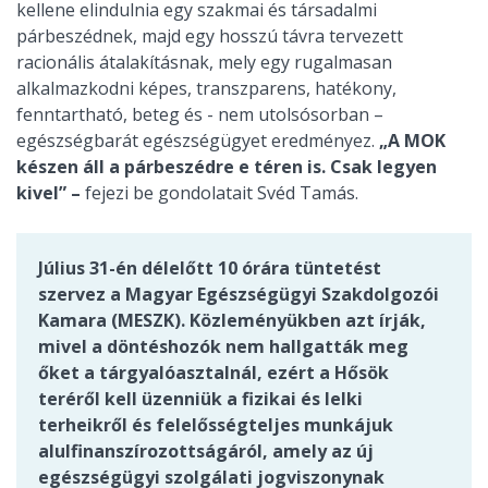
kellene elindulnia egy szakmai és társadalmi
párbeszédnek, majd egy hosszú távra tervezett
racionális átalakításnak, mely egy rugalmasan
alkalmazkodni képes, transzparens, hatékony,
fenntartható, beteg és - nem utolsósorban –
egészségbarát egészségügyet eredményez.
„A MOK
készen áll a párbeszédre e téren is. Csak legyen
kivel” –
fejezi be gondolatait Svéd Tamás.
Július 31-én délelőtt 10 órára tüntetést
szervez a Magyar Egészségügyi Szakdolgozói
Kamara (MESZK). Közleményükben azt írják,
mivel a döntéshozók nem hallgatták meg
őket a tárgyalóasztalnál, ezért a Hősök
teréről kell üzenniük a fizikai és lelki
terheikről és felelősségteljes munkájuk
alulfinanszírozottságáról, amely az új
egészségügyi szolgálati jogviszonynak