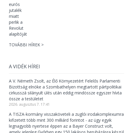
TOVÁBBI HÍREK >
A VIDÉK HÍREI
A V. Németh Zsolt, az Élő Környezetért Felelős Parlamenti
Bizottság elnöke a Szombathelyen megtartott pártpolitikai
cirkusszá silányult ülés után eddig mindössze egyszer hívta
össze a testületet
2026. augusztus 7. 17:41
A TISZA-kormány visszaköveteli a zuglói irodakomplexumra
kifizetett több mint 300 milliárd forintot - az ügy egyik
legnagyobb nyertese éppen az a Bayer Construct volt,
amely jelenleg Győrben egy 150 lakásos beruházásra készül