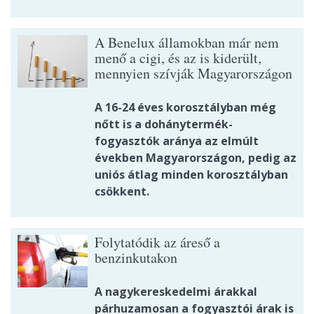
A Benelux államokban már nem
menő a cigi, és az is kiderült,
mennyien szívják Magyarországon
A 16-24 éves korosztályban még
nőtt is a dohánytermék-
fogyasztók aránya az elmúlt
években Magyarországon, pedig az
uniós átlag minden korosztályban
csökkent.
Folytatódik az áreső a
benzinkutakon
A nagykereskedelmi árakkal
párhuzamosan a fogyasztói árak is