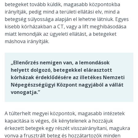
betegeket tovább küldik, magasabb központokba
irányítják, pedig mind a területi ellátási elv, mind a
betegség súlyossága alapján el lehetne látniuk. Egyes
kisebb kórházakban a CT, vagy a lift meghibásodása
miatt lemondják az ügyeleti ellátást, a betegeket
máshova irányítják.
„Ellenőrzés nemigen van, a lemondások
helyett dolgozó, betegekkel elárasztott
kórházak érdeklődésére az illetékes Nemzeti
Népegészségügyi Központ nagyjából a vállát
vonogatja.”
A túlterhelt megyei központok, magasabb intézetek
kapacitása is véges, ők kénytelenek a hozzájuk
érkezett betegek egy részét visszairányítani, magukra
vonva a frusztrált beteg és hozzátartozók minden