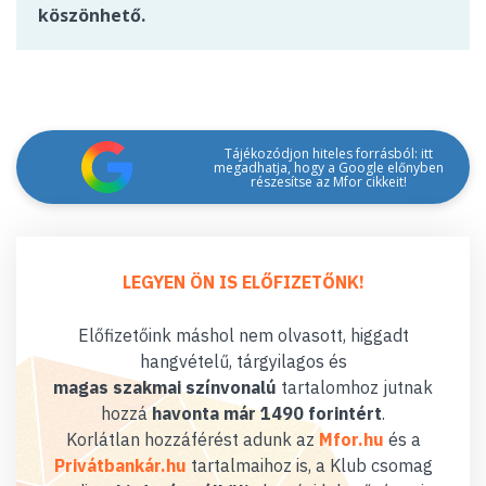
köszönhető.
Tájékozódjon hiteles forrásból: itt
megadhatja, hogy a Google előnyben
részesítse az Mfor cikkeit!
LEGYEN ÖN IS ELŐFIZETŐNK!
Előfizetőink máshol nem olvasott, higgadt
hangvételű, tárgyilagos és
magas szakmai színvonalú
tartalomhoz jutnak
hozzá
havonta már 1490 forintért
.
Korlátlan hozzáférést adunk az
Mfor.hu
és a
Privátbankár.hu
tartalmaihoz is, a Klub csomag