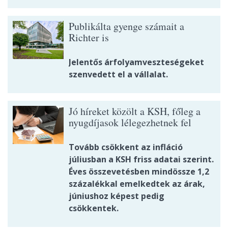
Publikálta gyenge számait a
Richter is
Jelentős árfolyamveszteségeket
szenvedett el a vállalat.
Jó híreket közölt a KSH, főleg a
nyugdíjasok lélegezhetnek fel
Tovább csökkent az infláció
júliusban a KSH friss adatai szerint.
Éves összevetésben mindössze 1,2
százalékkal emelkedtek az árak,
júniushoz képest pedig
csökkentek.