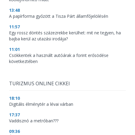
13:48
A papírforma győzött a Tisza Párt államfőjelölésén
11:57
Egy rossz döntés százezrekbe kerülhet: mit ne tegyen, ha
bajba kerül az utazási irodája?
11:01
Csökkentek a használt autóárak a forint erősödése
következtében
TURIZMUS ONLINE CIKKEI
18:10
Digitális élménytér a lévai várban
17:37
Vaddisznó a metróban???
09:36