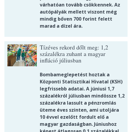
várhatóan tovább csökkennek. Az
autópályák mellett viszont még
mindig bőven 700 forint felett
marad a dízel ára.
Tízéves rekord dőlt meg: 1,2
százalékra zuhant a magyar
infláció júliusban
Bombameglepetést hoztak a
Központi Statisztikai Hivatal (KSH)
legfrissebb adatai. A júniusi 1,7
százalékról júliusban mindössze 1,2
százalékra lassult a pénzromlás
üteme éves szinten, ami utoljára
10 évvel ezelőtt fordult elő a
magyar gazdaságban. Júniushoz
képest átlagosan 0,1 százalékkal