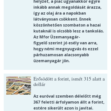
helyzet, a piac ugyanakkor egyre
inkább annak megoldását árazza,
így az olaj ára a napokban
látványosan csökkent. Ennek
köszönhetően szombaton a hazai
kutaknál is olcsóbb lesz a tankolás.
Az Mfor Üzemanyagár-
figyelő szerint jó esély van arra,
hogy némi megnyugvás és ezzel
párhuzamosan alacsonyabb
üzemanyagár jön.
Erősödött a forint, ismét 315 alatt a
dollár
Az euróval szemben délelőtt még
367 feletti árfolyamon állt a forint,
estére sikerült azon is javítai.