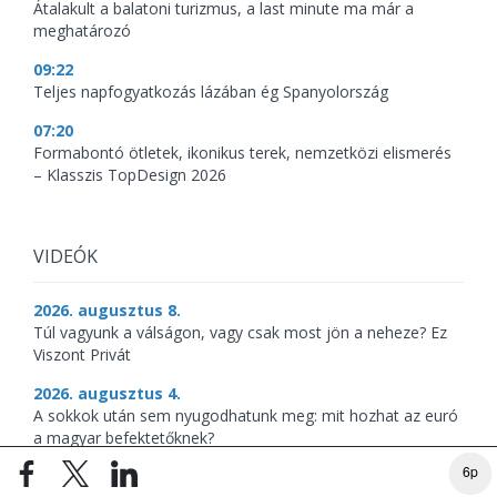
Átalakult a balatoni turizmus, a last minute ma már a
meghatározó
09:22
Teljes napfogyatkozás lázában ég Spanyolország
07:20
Formabontó ötletek, ikonikus terek, nemzetközi elismerés
– Klasszis TopDesign 2026
VIDEÓK
2026. augusztus 8.
Túl vagyunk a válságon, vagy csak most jön a neheze? Ez
Viszont Privát
2026. augusztus 4.
A sokkok után sem nyugodhatunk meg: mit hozhat az euró
a magyar befektetőknek?
6p
2026. augusztus 3.