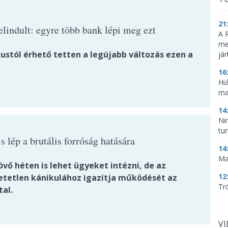
21
elindult: egyre több bank lépi meg ezt
A 
me
ustól érhető tetten a legújabb változás ezen a
já
16
Hi
ma
14
Ni
tu
 lép a brutális forróság hatására
14
Ma
vő héten is lehet ügyeket intézni, de az
12
hetetlen kánikulához igazítja működését az
Tr
tal.
V