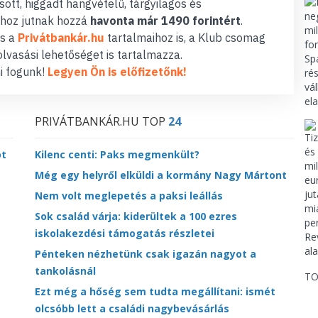
ott, higgadt hangvételű, tárgyilagos és
hoz jutnak hozzá
havonta már 1490 forintért
.
s a
Privátbankár.hu
tartalmaihoz is, a Klub csomag
lvasási lehetőséget is tartalmazza.
i fogunk!
Legyen Ön is előfizetőnk!
PRIVÁTBANKÁR.HU TOP
24
ot
Kilenc centi: Paks megmenkült?
Még egy helyről elküldi a kormány Nagy Mártont
Nem volt meglepetés a paksi leállás
Sok család várja: kiderültek a 100 ezres
iskolakezdési támogatás részletei
Pénteken nézhetünk csak igazán nagyot a
tankolásnál
TO
Ezt még a hőség sem tudta megállítani: ismét
olcsóbb lett a családi nagybevásárlás