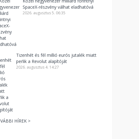
Közel negyvenezer milliárd forintnyi
SpaceX-részvény válhat eladhatóvá
2026. augusztus 5. 06:35
Tizenhét és fél millió eurós jutalék miatt
perlik a Revolut alapítóját
2026. augusztus 4. 14:27
VÁBBI HÍREK >