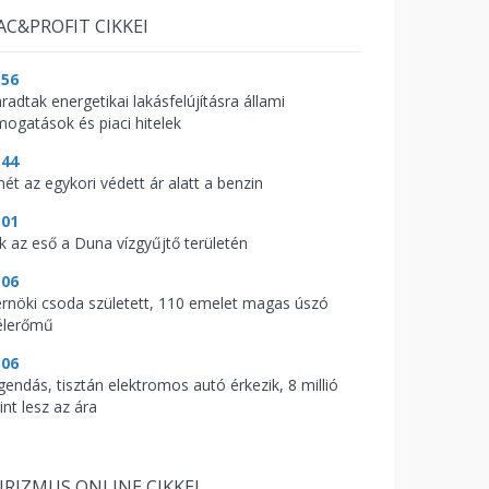
AC&PROFIT CIKKEI
:56
radtak energetikai lakásfelújításra állami
mogatások és piaci hitelek
:44
mét az egykori védett ár alatt a benzin
:01
ik az eső a Duna vízgyűjtő területén
:06
rnöki csoda született, 110 emelet magas úszó
élerőmű
:06
gendás, tisztán elektromos autó érkezik, 8 millió
int lesz az ára
RIZMUS ONLINE CIKKEI