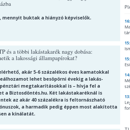
házba
PI
t, mennyit buktak a hiányzó képviselők.
16
Ma
tá
15
Is
TP és a többi lakástakarék nagy dobása:
etik a lakossági állampapírokat?
15
Es
elérhető, akár 5-6 százalékos éves kamatokkal
14
reálhozamot lehet besöpörni évekig a lakás-
Mé
énztári megtakarításokkal is – hívja fel a
sz
t a Biztosdöntés.hu. Két lakástakaréknál is
13
ntek az akár 40 százalékra is feltornászható
Le
nuszok, a harmadik pedig éppen most alakította
for
sen a kínálatát.
TU