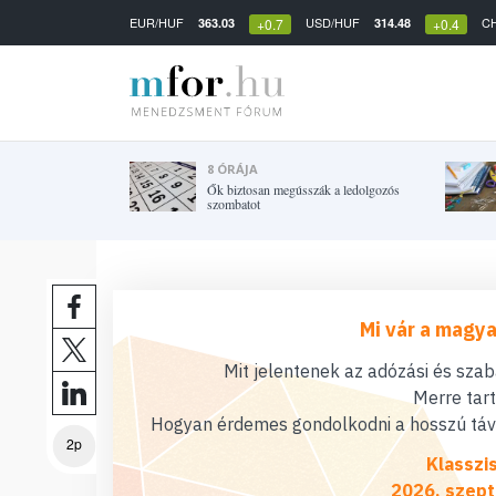
EUR/HUF
USD/HUF
C
363.03
314.48
+0.7
+0.4
8 ÓRÁJA
Ők biztosan megússzák a ledolgozós
szombatot
Mi vár a magya
Mit jelentenek az adózási és sza
Merre tar
Hogyan érdemes gondolkodni a hosszú távú
2p
Klasszi
2026. szept