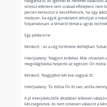
hallgatná ki. Az igennel és nemmel válaszoló a
stressz ellenére sem szabad elfelejteni, nem k
percen keresztül is beszélhetünk, ha úgy adó
módszer, ha egyik gondolatot átkötjük a más
folyamatosan: a témáról témára ugrás techniká
Egy példa erre:
Kérdező: '..ez a cég története dióhéjban. Sokat 
Interjúalany: 'Nagyon érdekes. Már olvastam a 
megvilágításba helyezte az egészet. Ön mióta 
Kérdező: 'Nagyjából két éve vagyok itt.'
Interjúalany: 'És mióta Ön itt van, azóta menny
A jó interjúkészítők általában lelkesen válasz
készségesnek, és nem szívesen válaszol a kér