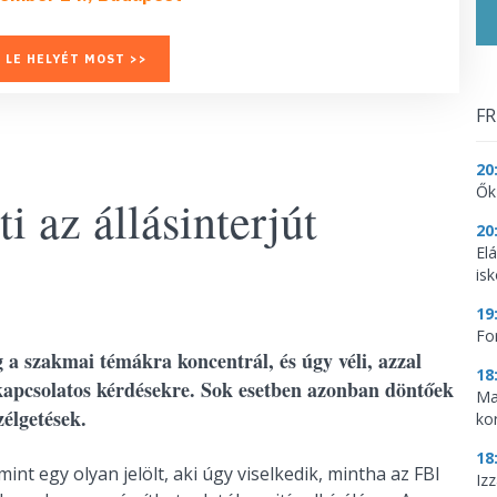
 LE HELYÉT MOST >>
FR
20
Ők
i az állásinterjút
20
El
is
19
Fo
g a szakmai témákra koncentrál, és úgy véli, azzal
18
l kapcsolatos kérdésekre. Sok esetben azonban döntőek
Ma
élgetések.
ko
18
t egy olyan jelölt, aki úgy viselkedik, mintha az FBI
Iz