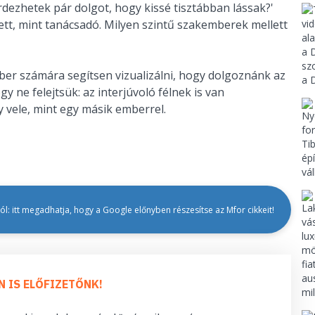
dezhetek pár dolgot, hogy kissé tisztábban lássak?'
ett, mint tanácsadó. Milyen szintű szakemberek mellett
ber számára segítsen vizualizálni, hogy dolgoznánk az
 ne felejtsük: az interjúvoló félnek is van
y vele, mint egy másik emberrel.
l: itt megadhatja, hogy a Google előnyben részesítse az Mfor cikkeit!
N IS ELŐFIZETŐNK!