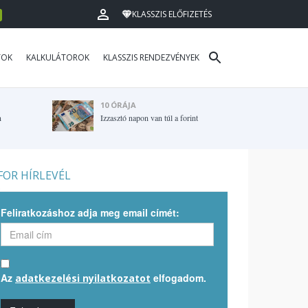
KLASSZIS ELŐFIZETÉS
TOK
KALKULÁTOROK
KLASSZIS RENDEZVÉNYEK
10 ÓRÁJA
n
Izzasztó napon van túl a forint
OR HÍRLEVÉL
Feliratkozáshoz adja meg email címét:
Az
elfogadom.
adatkezelési nyilatkozatot