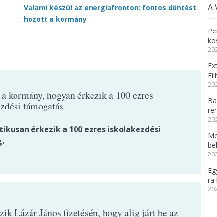
A 
Valami készül az energiafronton: fontos döntést
hozott a kormány
Per
ko
202
Ex
Fi
202
a a kormány, hogyan érkezik a 100 ezres
Ba
ezdési támogatás
re
202
ikusan érkezik a 100 ezres iskolakezdési
Mo
g.
be
202
Eg
ra 
202
ik Lázár János fizetésén, hogy alig járt be az