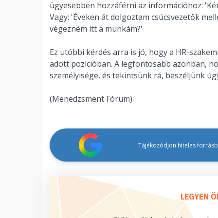
ügyesebben hozzáférni az információhoz: 'Kér
Vagy: 'Éveken át dolgoztam csúcsvezetők mell
végezném itt a munkám?'
Ez utóbbi kérdés arra is jó, hogy a HR-szakem
adott pozícióban. A legfontosabb azonban, hogy
személyisége, és tekintsünk rá, beszéljünk úg
(Menedzsment Fórum)
Tájékozódjon hiteles forrásbó
LEGYEN Ö