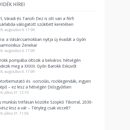
VIDÉK HÍREI
l, Váradi és Tanoh Dez is ott van a férfi
sárlabda-válogatott szűkített keretében
6. augusztus 6. 17:09
tra: a Vásárcsarnokban nyitja új évadát a Győri
lharmonikus Zenekar
6. augusztus 6. 17:09
rokk pompába öltözik a belváros: hétvégén
ndezik meg a XXXIII. Győri Barokk Esküvőt
6. augusztus 6. 17:09
torbemutató és -sorsolás, rocklegendák, ingyen
lépő – ez lesz a hétvégén Diósgyőrben
6. július 31. 12:10
y munkás tréfásan közölte Szopkó Tiborral, 2030-
kész lesz a vár – Tényleg csak viccelt?
6. július 31. 11:56