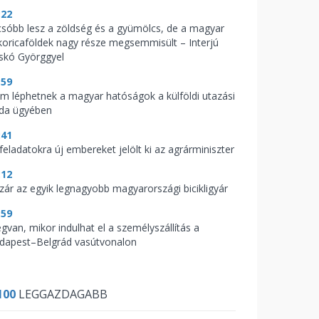
:22
csóbb lesz a zöldség és a gyümölcs, de a magyar
koricaföldek nagy része megsemmisült – Interjú
skó Györggyel
:59
m léphetnek a magyar hatóságok a külföldi utazási
oda ügyében
:41
feladatokra új embereket jelölt ki az agrárminiszter
:12
zár az egyik legnagyobb magyarországi bicikligyár
:59
gvan, mikor indulhat el a személyszállítás a
dapest–Belgrád vasútvonalon
100
LEGGAZDAGABB