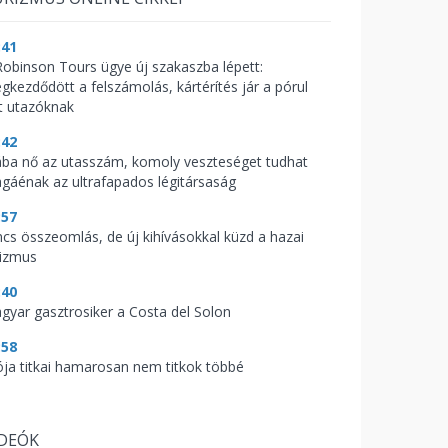
:41
Robinson Tours ügye új szakaszba lépett:
gkezdődött a felszámolás, kártérítés jár a pórul
rt utazóknak
:42
ába nő az utasszám, komoly veszteséget tudhat
gáénak az ultrafapados légitársaság
:57
ncs összeomlás, de új kihívásokkal küzd a hazai
rizmus
:40
gyar gasztrosiker a Costa del Solon
:58
ója titkai hamarosan nem titkok többé
IDEÓK