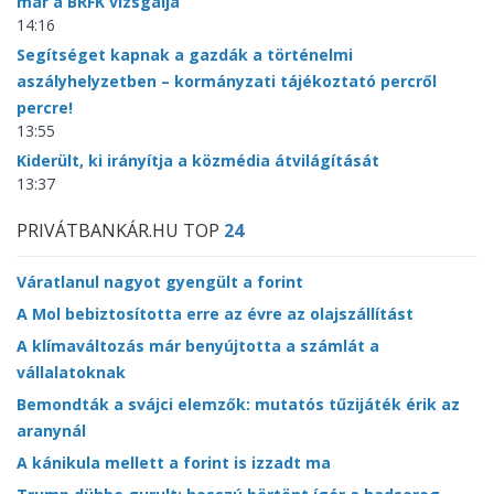
már a BRFK vizsgálja
14:16
Segítséget kapnak a gazdák a történelmi
aszályhelyzetben – kormányzati tájékoztató percről
percre!
13:55
Kiderült, ki irányítja a közmédia átvilágítását
13:37
PRIVÁTBANKÁR.HU TOP
24
Váratlanul nagyot gyengült a forint
A Mol bebiztosította erre az évre az olajszállítást
A klímaváltozás már benyújtotta a számlát a
vállalatoknak
Bemondták a svájci elemzők: mutatós tűzijáték érik az
aranynál
A kánikula mellett a forint is izzadt ma