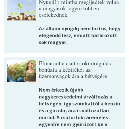
Nyugdíj: mintha megijedtek volna
a magyarok, egyre többen
cselekednek
Az állami nyugdíj nem biztos, hogy
elegendő lesz, emiatt határozott
sok magyar.
Elmaradt a csütörtöki drágulás:
behúzta a kéziféket az
üzemanyagok ára a hétvégére
Nem érkezik újabb
nagykereskedelmi árváltozás a
hétvégén, így szombattól a benzin
és a gázolaj ára is változatlan
marad. A csütörtöki áremelés
egyelőre nem gyűrűzött be a