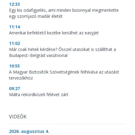
12:33
Egy kis odafigyelés, ami minden bizonnyal megmentette
egy szomjazó madár életét
11:14
Amerikai befektető kezébe kerülhet az easyJet
11:02
Már csak hetek kérdése? Ősszel utasokat is szállíthat a
Budapest–Belgrád vasútvonal
10:55
A Magyar Biztosítók Szövetségének felhívása az utazást
tervezőkhöz
09:27
Málta rekordközeli félévet zárt
VIDEÓK
2026. augusztus 4.