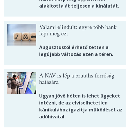
alakította át teljesen a kínálatát.
Valami elindult: egyre több bank
lépi meg ezt
Augusztustól érhető tetten a
legújabb változás ezen a téren.
A NAV is lép a brutális forróság
hatására
Ugyan jövő héten is lehet ügyeket
intézni, de az elviselhetetlen
kánikulához igazítja működését az
adóhivatal.