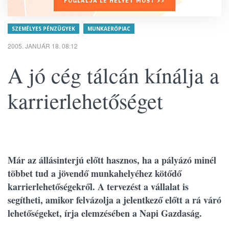
FOGLALJA LE HELYÉT MOST >>
SZEMÉLYES PÉNZÜGYEK
MUNKAERŐPIAC
2005. JANUÁR 18. 08:12
A jó cég tálcán kínálja a
karrierlehetőséget
Már az állásinterjú előtt hasznos, ha a pályázó minél
többet tud a jövendő munkahelyéhez kötődő
karrierlehetőségekről. A tervezést a vállalat is
segítheti, amikor felvázolja a jelentkező előtt a rá váró
lehetőségeket, írja elemzésében a Napi Gazdaság.