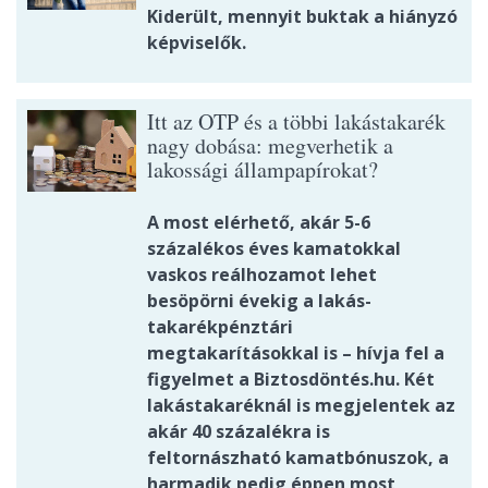
Kiderült, mennyit buktak a hiányzó
képviselők.
Itt az OTP és a többi lakástakarék
nagy dobása: megverhetik a
lakossági állampapírokat?
A most elérhető, akár 5-6
százalékos éves kamatokkal
vaskos reálhozamot lehet
besöpörni évekig a lakás-
takarékpénztári
megtakarításokkal is – hívja fel a
figyelmet a Biztosdöntés.hu. Két
lakástakaréknál is megjelentek az
akár 40 százalékra is
feltornászható kamatbónuszok, a
harmadik pedig éppen most