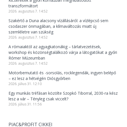
Kicserélték a győri kórházban meghibásodott
transzformátort
2026. augusztus 7. 14:52
Szakértő a Duna alacsony vízállásáról: a vízlépcső sem
csodaszer önmagában, a klímaváltozás miatt új
szemléletre van szükség
2026. augusztus 7. 14:52
A rómaiaktól az agyagkatonákig – tárlatvezetések,
workshop és közönségtalálkozó várja a látogatókat a győri
Rómer Múzeumban
2026. augusztus 7. 14:52
Motorbemutató és -sorsolás, rocklegendák, ingyen belépő
– ez lesz a hétvégén Diósgyőrben
2026. július 31. 12:10
Egy munkás tréfásan közölte Szopkó Tiborral, 2030-ra kész
lesz a vár – Tényleg csak viccelt?
2026. július 31. 11:56
PIAC&PROFIT CIKKEI