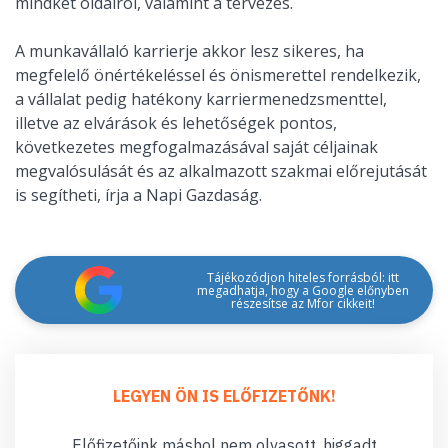
mindkét oldalról, valamint a tervezés.
A munkavállaló karrierje akkor lesz sikeres, ha
megfelelő önértékeléssel és önismerettel rendelkezik,
a vállalat pedig hatékony karriermenedzsmenttel,
illetve az elvárások és lehetőségek pontos,
következetes megfogalmazásával saját céljainak
megvalósulását és az alkalmazott szakmai előrejutását
is segítheti, írja a Napi Gazdaság.
Tájékozódjon hiteles forrásból: itt
megadhatja, hogy a Google előnyben
részesítse az Mfor cikkeit!
LEGYEN ÖN IS ELŐFIZETŐNK!
Előfizetőink máshol nem olvasott, higgadt