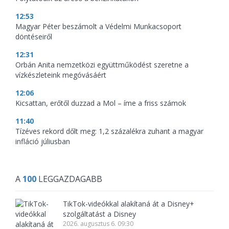
12:53
Magyar Péter beszámolt a Védelmi Munkacsoport
döntéseiről
12:31
Orbán Anita nemzetközi együttműködést szeretne a
vízkészleteink megóvásáért
12:06
Kicsattan, erőtől duzzad a Mol – íme a friss számok
11:40
Tízéves rekord dőlt meg: 1,2 százalékra zuhant a magyar
infláció júliusban
A
100
LEGGAZDAGABB
TikTok-videókkal alakítaná át a Disney+
szolgáltatást a Disney
2026. augusztus 6. 09:30