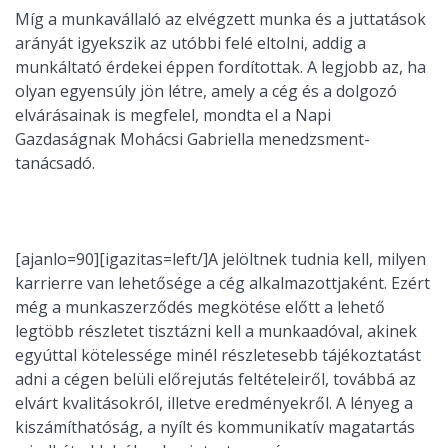
Míg a munkavállaló az elvégzett munka és a juttatások
arányát igyekszik az utóbbi felé eltolni, addig a
munkáltató érdekei éppen fordítottak. A legjobb az, ha
olyan egyensúly jön létre, amely a cég és a dolgozó
elvárásainak is megfelel, mondta el a Napi
Gazdaságnak Mohácsi Gabriella menedzsment-
tanácsadó.
[ajanlo=90][igazitas=left/]A jelöltnek tudnia kell, milyen
karrierre van lehetősége a cég alkalmazottjaként. Ezért
még a munkaszerződés megkötése előtt a lehető
legtöbb részletet tisztázni kell a munkaadóval, akinek
egyúttal kötelessége minél részletesebb tájékoztatást
adni a cégen belüli előrejutás feltételeiről, továbbá az
elvárt kvalitásokról, illetve eredményekről. A lényeg a
kiszámíthatóság, a nyílt és kommunikatív magatartás