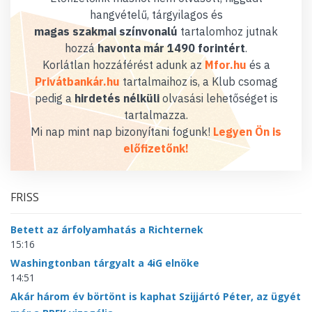
hangvételű, tárgyilagos és
magas szakmai színvonalú
tartalomhoz jutnak
hozzá
havonta már 1490 forintért
.
Korlátlan hozzáférést adunk az
Mfor.hu
és a
Privátbankár.hu
tartalmaihoz is, a Klub csomag
pedig a
hirdetés nélküli
olvasási lehetőséget is
tartalmazza.
Mi nap mint nap bizonyítani fogunk!
Legyen Ön is
előfizetőnk!
FRISS
Betett az árfolyamhatás a Richternek
15:16
Washingtonban tárgyalt a 4iG elnöke
14:51
Akár három év börtönt is kaphat Szijjártó Péter, az ügyét