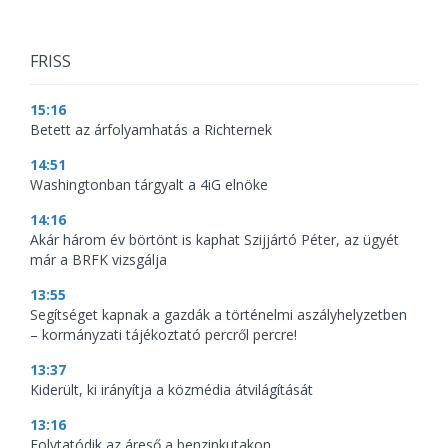
FRISS
15:16
Betett az árfolyamhatás a Richternek
14:51
Washingtonban tárgyalt a 4iG elnöke
14:16
Akár három év börtönt is kaphat Szijjártó Péter, az ügyét
már a BRFK vizsgálja
13:55
Segítséget kapnak a gazdák a történelmi aszályhelyzetben
– kormányzati tájékoztató percről percre!
13:37
Kiderült, ki irányítja a közmédia átvilágítását
13:16
Folytatódik az áreső a benzinkutakon