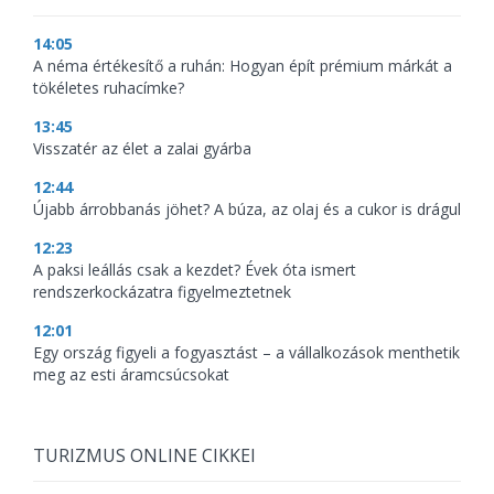
14:05
A néma értékesítő a ruhán: Hogyan épít prémium márkát a
tökéletes ruhacímke?
13:45
Visszatér az élet a zalai gyárba
12:44
Újabb árrobbanás jöhet? A búza, az olaj és a cukor is drágul
12:23
A paksi leállás csak a kezdet? Évek óta ismert
rendszerkockázatra figyelmeztetnek
12:01
Egy ország figyeli a fogyasztást – a vállalkozások menthetik
meg az esti áramcsúcsokat
TURIZMUS ONLINE CIKKEI