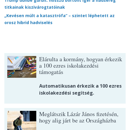
Trump dühbe gurult: hosszú börtönt ígér a hadsereg
titkainak kiszivárogtatóinak
„Kevésen múlt a katasztrófa” – szintet léphetett az
orosz hibrid hadviselés
Elárulta a kormány, hogyan érkezik
a 100 ezres iskolakezdési
támogatás
Automatikusan érkezik a 100 ezres
iskolakezdési segítség.
Meglátszik Lázár János fizetésén,
hogy alig járt be az Országházba