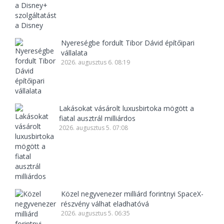
Nyereségbe fordult Tibor Dávid építőipari
vállalata
2026. augusztus 6. 08:19
Lakásokat vásárolt luxusbirtoka mögött a
fiatal ausztrál milliárdos
2026. augusztus 5. 07:08
Közel negyvenezer milliárd forintnyi SpaceX-
részvény válhat eladhatóvá
2026. augusztus 5. 06:35