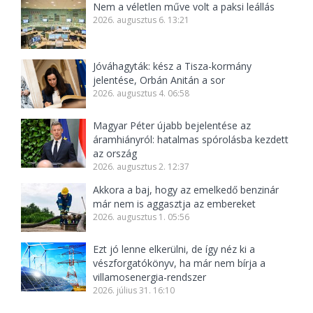
Nem a véletlen műve volt a paksi leállás
2026. augusztus 6. 13:21
Jóváhagyták: kész a Tisza-kormány
jelentése, Orbán Anitán a sor
2026. augusztus 4. 06:58
Magyar Péter újabb bejelentése az
áramhiányról: hatalmas spórolásba kezdett
az ország
2026. augusztus 2. 12:37
Akkora a baj, hogy az emelkedő benzinár
már nem is aggasztja az embereket
2026. augusztus 1. 05:56
Ezt jó lenne elkerülni, de így néz ki a
vészforgatókönyv, ha már nem bírja a
villamosenergia-rendszer
2026. július 31. 16:10