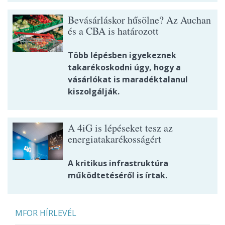
Bevásárláskor hűsölne? Az Auchan
és a CBA is határozott
Több lépésben igyekeznek
takarékoskodni úgy, hogy a
vásárlókat is maradéktalanul
kiszolgálják.
A 4iG is lépéseket tesz az
energiatakarékosságért
A kritikus infrastruktúra
működtetéséről is írtak.
MFOR HÍRLEVÉL