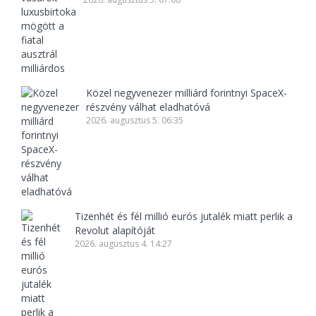
Közel negyvenezer milliárd forintnyi SpaceX-
részvény válhat eladhatóvá
2026. augusztus 5. 06:35
Tizenhét és fél millió eurós jutalék miatt perlik a
Revolut alapítóját
2026. augusztus 4. 14:27