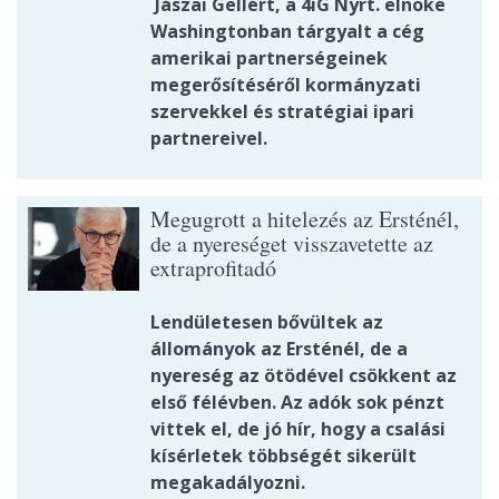
Jászai Gellért, a 4iG Nyrt. elnöke
Washingtonban tárgyalt a cég
amerikai partnerségeinek
megerősítéséről kormányzati
szervekkel és stratégiai ipari
partnereivel.
Megugrott a hitelezés az Ersténél,
de a nyereséget visszavetette az
extraprofitadó
Lendületesen bővültek az
állományok az Ersténél, de a
nyereség az ötödével csökkent az
első félévben. Az adók sok pénzt
vittek el, de jó hír, hogy a csalási
kísérletek többségét sikerült
megakadályozni.