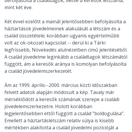
befolyásolta a családtagok, illetve a keresők létszáma,
mint két éve.
Két évvel ezelőtt a mainál jelentősebben befolyásolta a
háztartások jövedelmeinek alakulását a létszám és a
család összetétele; korábban ugyanis egyértelműbb
volt az ok-okozati kapcsolat -- derül ki a Tárki
legfrissebb, Növekedés alulnézetben című jelentéséből.
A család jövedelme leginkább a családtagok létszámától
függött, ám a keresők aránya is komolyan befolyásolta
a család jövedelemszerkezetét.
Ám az 1999. április--2000. március közti időszakban
felvett adatok alapján módosult a kép. Tavaly már
mérséklődött a keresők számának szerepe a családi
jövedelemszerkezetre. Holott korábban
legjelentősebben ettől függött a család "boldogulása".
Emellett a háztartáslétszám relatív súlya is kisebb
mértékben alakította a család jövedelmi pozícióját a