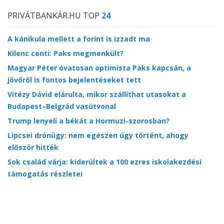
PRIVÁTBANKÁR.HU TOP
24
A kánikula mellett a forint is izzadt ma
Kilenc centi: Paks megmenkült?
Magyar Péter óvatosan optimista Paks kapcsán, a
jövőről is fontos bejelentéseket tett
Vitézy Dávid elárulta, mikor szállíthat utasokat a
Budapest–Belgrád vasútvonal
Trump lenyeli a békát a Hormuzi-szorosban?
Lipcsei drónügy: nem egészen úgy történt, ahogy
először hitték
Sok család várja: kiderültek a 100 ezres iskolakezdési
támogatás részletei