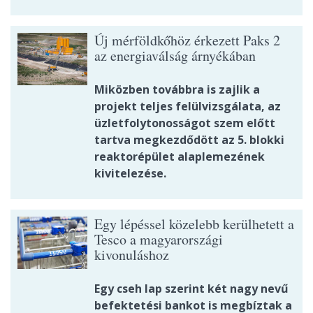
Új mérföldkőhöz érkezett Paks 2
az energiaválság árnyékában
Miközben továbbra is zajlik a
projekt teljes felülvizsgálata, az
üzletfolytonosságot szem előtt
tartva megkezdődött az 5. blokki
reaktorépület alaplemezének
kivitelezése.
Egy lépéssel közelebb kerülhetett a
Tesco a magyarországi
kivonuláshoz
Egy cseh lap szerint két nagy nevű
befektetési bankot is megbíztak a