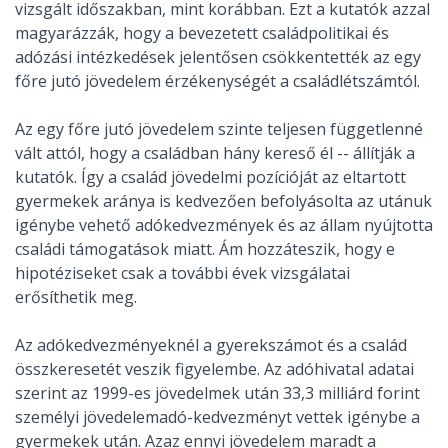
vizsgált időszakban, mint korábban. Ezt a kutatók azzal
magyarázzák, hogy a bevezetett családpolitikai és
adózási intézkedések jelentősen csökkentették az egy
főre jutó jövedelem érzékenységét a családlétszámtól.
Az egy főre jutó jövedelem szinte teljesen függetlenné
vált attól, hogy a családban hány kereső él -- állítják a
kutatók. Így a család jövedelmi pozícióját az eltartott
gyermekek aránya is kedvezően befolyásolta az utánuk
igénybe vehető adókedvezmények és az állam nyújtotta
családi támogatások miatt. Ám hozzáteszik, hogy e
hipotéziseket csak a további évek vizsgálatai
erősíthetik meg.
Az adókedvezményeknél a gyerekszámot és a család
összkeresetét veszik figyelembe. Az adóhivatal adatai
szerint az 1999-es jövedelmek után 33,3 milliárd forint
személyi jövedelemadó-kedvezményt vettek igénybe a
gyermekek után. Azaz ennyi jövedelem maradt a