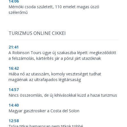
14:06
Mérnöki csoda született, 110 emelet magas úszó
szélerőmű
TURIZMUS ONLINE CIKKEI
21:41
A Robinson Tours ügye új szakaszba lépett: megkezdődött
a felszámolás, kártérítés jár a pórul járt utazóknak
16:42
Hiába nő az utasszám, komoly veszteséget tudhat
magáénak az ultrafapados légitársaság
14:57
Nincs összeomlás, de új kihívásokkal küzd a hazai turizmus
14:40
Magyar gasztrosiker a Costa del Solon
12:58
Trója titkai hamarosan nem titkok többé