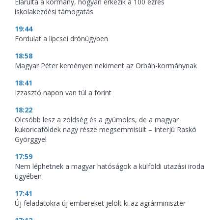
Elárulta a kormány, hogyan érkezik a 100 ezres
iskolakezdési támogatás
19:44
Fordulat a lipcsei drónügyben
18:58
Magyar Péter keményen nekiment az Orbán-kormánynak
18:41
Izzasztó napon van túl a forint
18:22
Olcsóbb lesz a zöldség és a gyümölcs, de a magyar
kukoricaföldek nagy része megsemmisült – Interjú Raskó
Györggyel
17:59
Nem léphetnek a magyar hatóságok a külföldi utazási iroda
ügyében
17:41
Új feladatokra új embereket jelölt ki az agrárminiszter