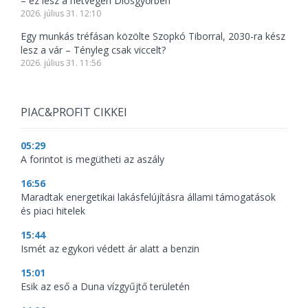
– ez lesz a hétvégén Diósgyőrben
2026. július 31. 12:10
Egy munkás tréfásan közölte Szopkó Tiborral, 2030-ra kész
lesz a vár – Tényleg csak viccelt?
2026. július 31. 11:56
PIAC&PROFIT CIKKEI
05:29
A forintot is megütheti az aszály
16:56
Maradtak energetikai lakásfelújításra állami támogatások
és piaci hitelek
15:44
Ismét az egykori védett ár alatt a benzin
15:01
Esik az eső a Duna vízgyűjtő területén