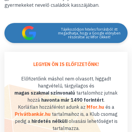
gyermekeket nevelő családok kasszájában.
Tájékozódjon hiteles forrásból: itt
megadhatja, hogy a Google előnyben
részesítse az Mfor cikkeit!
LEGYEN ÖN IS ELŐFIZETŐNK!
Előfizetőink máshol nem olvasott, higgadt
hangvételű, tárgyilagos és
magas szakmai színvonalú
tartalomhoz jutnak
hozzá
havonta már 1490 forintért
.
Korlátlan hozzáférést adunk az
Mfor.hu
és a
Privátbankár.hu
tartalmaihoz is, a Klub csomag
pedig a
hirdetés nélküli
olvasási lehetőséget is
tartalmazza.