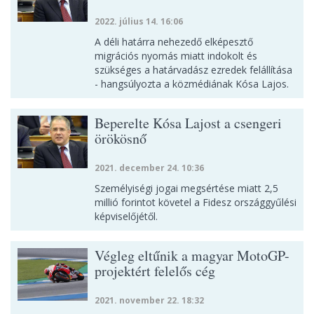
2022. július 14. 16:06
A déli határra nehezedő elképesztő
migrációs nyomás miatt indokolt és
szükséges a határvadász ezredek felállítása
- hangsúlyozta a közmédiának Kósa Lajos.
Beperelte Kósa Lajost a csengeri
örökösnő
2021. december 24. 10:36
Személyiségi jogai megsértése miatt 2,5
millió forintot követel a Fidesz országgyűlési
képviselőjétől.
Végleg eltűnik a magyar MotoGP-
projektért felelős cég
2021. november 22. 18:32