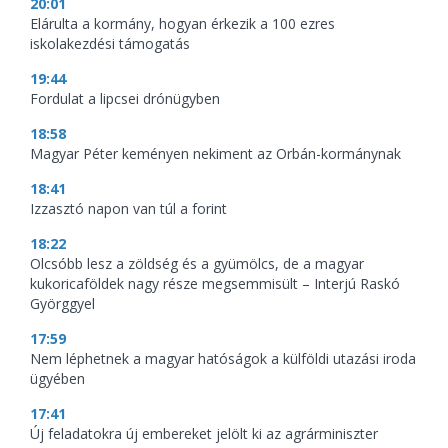
20:01
Elárulta a kormány, hogyan érkezik a 100 ezres
iskolakezdési támogatás
19:44
Fordulat a lipcsei drónügyben
18:58
Magyar Péter keményen nekiment az Orbán-kormánynak
18:41
Izzasztó napon van túl a forint
18:22
Olcsóbb lesz a zöldség és a gyümölcs, de a magyar
kukoricaföldek nagy része megsemmisült – Interjú Raskó
Györggyel
17:59
Nem léphetnek a magyar hatóságok a külföldi utazási iroda
ügyében
17:41
Új feladatokra új embereket jelölt ki az agrárminiszter