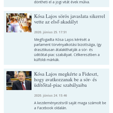
döntheti el a jogi vitát évek múlva.
Kósa Lajos sörös javaslata sikerrel
vette az első akadályt
2020. június 25. 17:51
Megfogadta Kósa Lajos kérését a
parlament törvényalkotási bizottsága, így
drasztikusan átalakíthatják a sör- és
üditőital-piac szabályait. Célkeresztben a
külföldi márkák.
Kósa Lajos megkérte a Fideszt,
hogy avatkozzanak be a sör- és
üdítőital-piac szabályaiba
2020. június 24. 15:46
A kezdeményezésről saját maga számolt be
a Facebook oldalán.