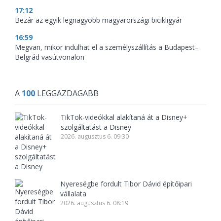
17:12
Bezár az egyik legnagyobb magyarországi bicikligyár
16:59
Megvan, mikor indulhat el a személyszállítás a Budapest–
Belgrád vasútvonalon
A
100
LEGGAZDAGABB
TikTok-videókkal alakítaná át a Disney+
szolgáltatást a Disney
2026. augusztus 6. 09:30
Nyereségbe fordult Tibor Dávid építőipari
vállalata
2026. augusztus 6. 08:19