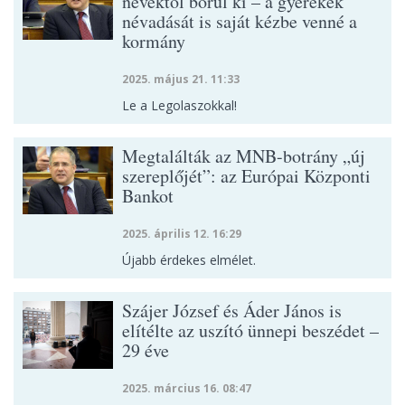
nevektől borul ki – a gyerekek
névadását is saját kézbe venné a
kormány
2025. május 21. 11:33
Le a Legolaszokkal!
Megtalálták az MNB-botrány „új
szereplőjét”: az Európai Központi
Bankot
2025. április 12. 16:29
Újabb érdekes elmélet.
Szájer József és Áder János is
elítélte az uszító ünnepi beszédet –
29 éve
2025. március 16. 08:47