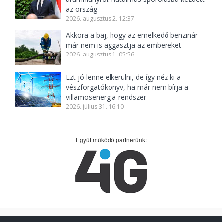
az ország
2026. augusztus 2. 12:37
Akkora a baj, hogy az emelkedő benzinár
már nem is aggasztja az embereket
2026. augusztus 1. 05:56
Ezt jó lenne elkerülni, de így néz ki a
vészforgatókönyv, ha már nem bírja a
villamosenergia-rendszer
2026. július 31. 16:10
Együttműködő partnerünk: