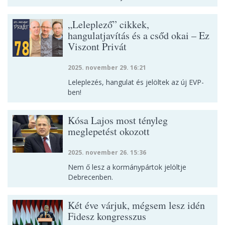
„Leleplező” cikkek,
hangulatjavítás és a csőd okai – Ez
Viszont Privát
2025. november 29. 16:21
Leleplezés, hangulat és jelöltek az új EVP-
ben!
Kósa Lajos most tényleg
meglepetést okozott
2025. november 26. 15:36
Nem ő lesz a kormánypártok jelöltje
Debrecenben.
Két éve várjuk, mégsem lesz idén
Fidesz kongresszus