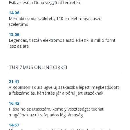
Esik az eső a Duna vízgyűjtő területén
14:06
Mérnöki csoda született, 110 emelet magas úszó
szélerőmű
13:06
Legendás, tisztán elektromos autó érkezik, 8 millió forint
lesz az ára
TURIZMUS ONLINE CIKKEI
21:41
A Robinson Tours ügye új szakaszba lépett: megkezdődött
a felszámolás, kártérítés jár a pórul járt utazóknak
16:42
Hiába nő az utasszám, komoly veszteséget tudhat
magáénak az ultrafapados légitársaság
14:57