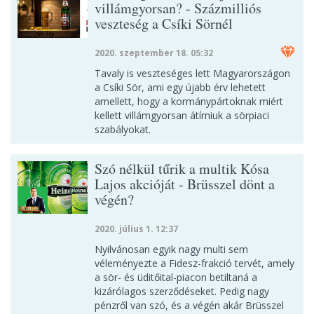
villámgyorsan? - Százmilliós
veszteség a Csíki Sörnél
2020. szeptember 18. 05:32
Tavaly is veszteséges lett Magyarországon
a Csíki Sör, ami egy újabb érv lehetett
amellett, hogy a kormánypártoknak miért
kellett villámgyorsan átírniuk a sörpiaci
szabályokat.
Szó nélkül tűrik a multik Kósa
Lajos akcióját - Brüsszel dönt a
végén?
2020. július 1. 12:37
Nyilvánosan egyik nagy multi sem
véleményezte a Fidesz-frakció tervét, amely
a sör- és üditőital-piacon betiltaná a
kizárólagos szerződéseket. Pedig nagy
pénzről van szó, és a végén akár Brüsszel