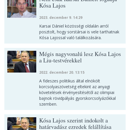
Kósa Lajos
2023. december 9. 14:29
Karsai Dániel közösségi oldalán arról
posztolt, hogy sorstársai is vele tarthatnak
Kósa Lajossal való találkozására.
Mégis nagyvonalú lesz Kósa Lajos
a Liu-testvérekkel
2022. december 20. 13:15
A fideszes politikus által elnökölt
korcsolyaszövetség eltekint az anyagi
követelések érvényesítésétől az olimpiai
bajnok rövidpályás gyorskorcsolyázókkal
szemben.
Kósa Lajos szerint indokolt a
határvadász ezredek felállítása