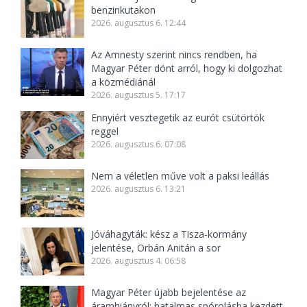
benzinkutakon
2026. augusztus 6. 12:44
Az Amnesty szerint nincs rendben, ha
Magyar Péter dönt arról, hogy ki dolgozhat
a közmédiánál
2026. augusztus 5. 17:17
Ennyiért vesztegetik az eurót csütörtök
reggel
2026. augusztus 6. 07:08
Nem a véletlen műve volt a paksi leállás
2026. augusztus 6. 13:21
Jóváhagyták: kész a Tisza-kormány
jelentése, Orbán Anitán a sor
2026. augusztus 4. 06:58
Magyar Péter újabb bejelentése az
áramhiányról: hatalmas spórolásba kezdett