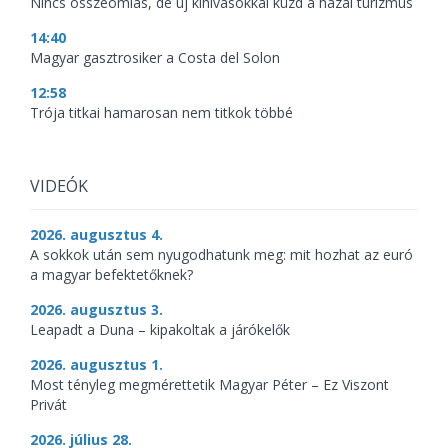
Nincs összeomlás, de új kihívásokkal küzd a hazai turizmus
14:40
Magyar gasztrosiker a Costa del Solon
12:58
Trója titkai hamarosan nem titkok többé
VIDEÓK
2026. augusztus 4.
A sokkok után sem nyugodhatunk meg: mit hozhat az euró
a magyar befektetőknek?
2026. augusztus 3.
Leapadt a Duna – kipakoltak a járókelők
2026. augusztus 1.
Most tényleg megmérettetik Magyar Péter – Ez Viszont
Privát
2026. július 28.