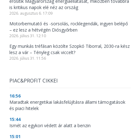
erősítik Magyarország energiaellátását, miközben továbbra
is kritikus napok elé néz az ország
2026. augusztus 6. 17:09
Motorbemutató és -sorsolás, rocklegendák, ingyen belépő
– ez lesz a hétvégén Diósgyőrben
2026. július 31. 12:10
Egy munkás tréfásan közölte Szopkó Tiborral, 2030-ra kész
lesz a vár – Tényleg csak viccelt?
2026. július 31. 11:56
PIAC&PROFIT CIKKEI
16:56
Maradtak energetikai lakásfelújításra állami támogatások
és piaci hitelek
15:44
Ismét az egykori védett ár alatt a benzin
15:01