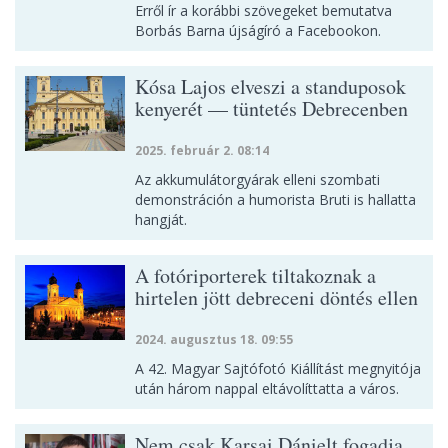
Erről ír a korábbi szövegeket bemutatva
Borbás Barna újságíró a Facebookon.
Kósa Lajos elveszi a standuposok
kenyerét — tüntetés Debrecenben
2025. február 2. 08:14
Az akkumulátorgyárak elleni szombati
demonstráción a humorista Bruti is hallatta
hangját.
A fotóriporterek tiltakoznak a
hirtelen jött debreceni döntés ellen
2024. augusztus 18. 09:55
A 42. Magyar Sajtófotó Kiállítást megnyitója
után három nappal eltávolíttatta a város.
Nem csak Karsai Dánielt fogadja