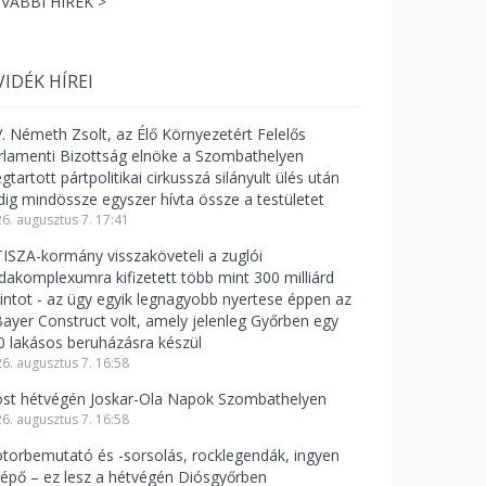
VÁBBI HÍREK >
VIDÉK HÍREI
V. Németh Zsolt, az Élő Környezetért Felelős
rlamenti Bizottság elnöke a Szombathelyen
tartott pártpolitikai cirkusszá silányult ülés után
dig mindössze egyszer hívta össze a testületet
6. augusztus 7. 17:41
TISZA-kormány visszaköveteli a zuglói
odakomplexumra kifizetett több mint 300 milliárd
rintot - az ügy egyik legnagyobb nyertese éppen az
Bayer Construct volt, amely jelenleg Győrben egy
0 lakásos beruházásra készül
6. augusztus 7. 16:58
st hétvégén Joskar-Ola Napok Szombathelyen
6. augusztus 7. 16:58
torbemutató és -sorsolás, rocklegendák, ingyen
lépő – ez lesz a hétvégén Diósgyőrben