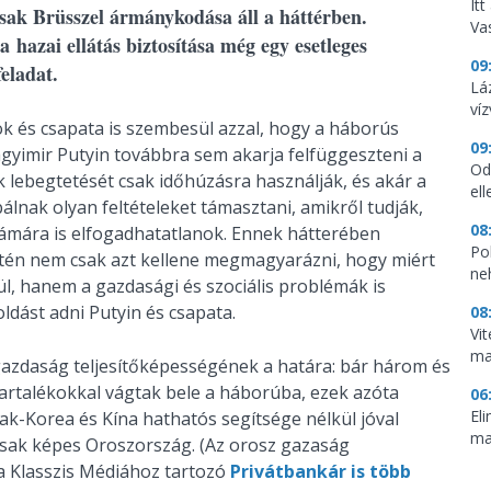
It
csak Brüsszel ármánykodása áll a háttérben.
Vas
 hazai ellátás biztosítása még egy esetleges
09
eladat.
Lá
ví
nök és csapata is szembesül azzal, hogy a háborús
09
gyimir Putyin továbbra sem akarja felfüggeszteni a
Od
 lebegtetését csak időhúzásra használják, és akár a
ell
lnak olyan feltételeket támasztani, amikről tudják,
08
ámára is elfogadhatatlanok. Ennek hátterében
Pol
etén nem csak azt kellene megmagyarázni, hogy miért
ne
l, hanem a gazdasági és szociális problémák is
ldást adni Putyin és csapata.
08
Vi
ma
gazdaság teljesítőképességének a határa: bár három és
artalékokkal vágtak bele a háborúba, ezek azóta
06
El
ak-Korea és Kína hathatós segítsége nélkül jóval
ma
csak képes Oroszország. (Az orosz gazaság
a Klasszis Médiához tartozó
Privátbankár is több