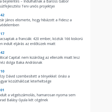
t a bejelentés – Indulhatnak a Baross Gábor
útfejlesztési Terv uniós projektjei
:42
zár János elismerte, hogy hibázott a Fidesz a
zvédelemben
:17
acsaptak a franciák: 420 ember, köztük 166 kiskorú
en indult eljárás az erdőtüzek miatt
:42
itical Capital: nem kizárólag az ellenzék miatt lesz
héz dolga Baka Andrásnak
:10
tézy Dávid szembesített a tényekkel: óriási a
gyar közúthálózat leterheltsége
:01
indult a végelszámolás, hamarosan nyoma sem
rad Balásy Gyula két cégének