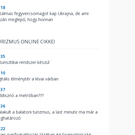
:18
talmas fegyvercsomagot kap Ukrajna, de ami
azán meglepő, hogy honnan
RIZMUS ONLINE CIKKEI
:35
turisztikai rendszer készül
:10
itális élménytér a lévai várban
:37
ddisznó a metróban???
:36
alakult a balatoni turizmus, a last minute ma már a
ghatározó
:22
ljes napfogyatkozás lázában ég Spanyolország