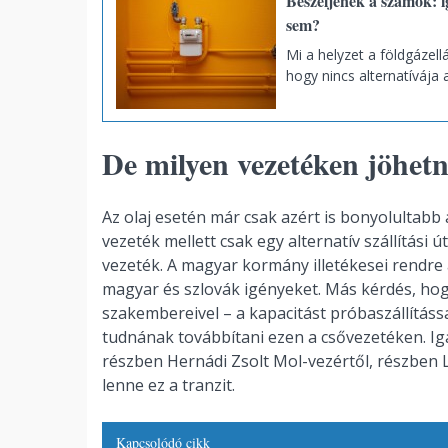
Beszéljenek a számok: 
sem?
Mi a helyzet a földgázel
hogy nincs alternatívája
De milyen vezetéken jöhetn
Az olaj esetén már csak azért is bonyolultabb 
vezeték mellett csak egy alternatív szállítási 
vezeték. A magyar kormány illetékesei rendre
magyar és szlovák igényeket. Más kérdés, hog
szakembereivel – a kapacitást próbaszállítássa
tudnának továbbítani ezen a csővezetéken. Iga
részben Hernádi Zsolt Mol-vezértől, részben 
lenne ez a tranzit.
Kapcsolódó cikk