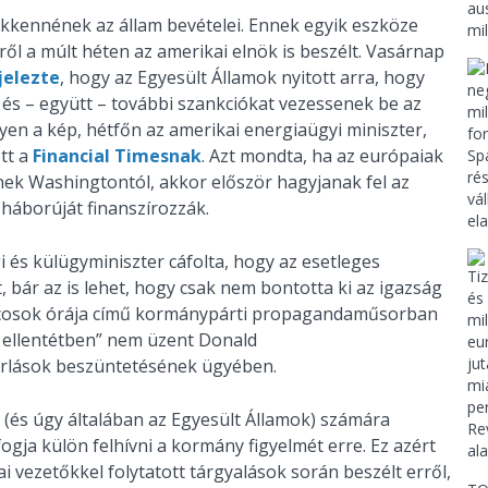
kkennének az állam bevételei. Ennek egyik eszköze
l a múlt héten az amerikai elnök is beszélt. Vasárnap
jelezte
, hogy az Egyesült Államok nyitott arra, hogy
és – együtt – további szankciókat vezessenek be az
gyen a kép, hétfőn az amerikai energiaügyi miniszter,
tt a
Financial Timesnak
. Azt mondta, ha az európaiak
ek Washingtontól, akkor először hagyjanak fel az
n háborúját finanszírozzák.
i és külügyminiszter cáfolta, hogy az esetleges
bár az is lehet, hogy csak nem bontotta ki az igazság
Harcosok órája című kormánypárti propagandaműsorban
l ellentétben” nem üzent Donald
rlások beszüntetésének ügyében.
 (és úgy általában az Egyesült Államok) számára
gja külön felhívni a kormány figyelmét erre. Ez azért
i vezetőkkel folytatott tárgyalások során beszélt erről,