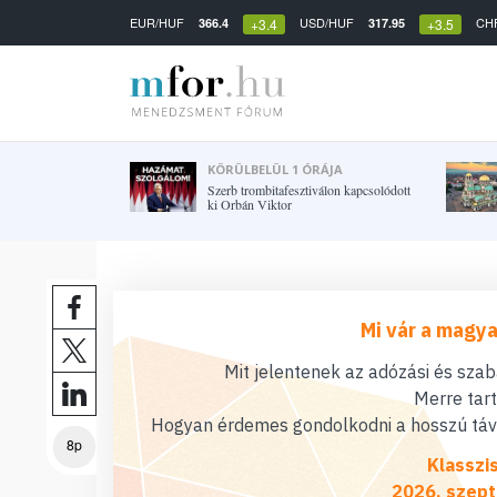
EUR/HUF
USD/HUF
CH
366.4
317.95
+3.4
+3.5
KÖRÜLBELÜL 1 ÓRÁJA
Szerb trombitafesztiválon kapcsolódott
ki Orbán Viktor
Mi vár a magya
Mit jelentenek az adózási és sza
Merre tar
Hogyan érdemes gondolkodni a hosszú távú
8p
Klasszi
2026. szept