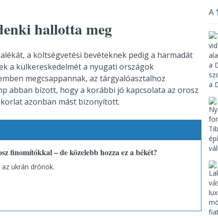
A
denki hallotta meg
alékát, a költségvetési bevéteknek pedig a harmadát
ennek a külkereskedelmét a nyugati országok
rdemben megcsappannak, az tárgyalóasztalhoz
p abban bízott, hogy a korábbi jó kapcsolata az orosz
korlat azonban mást bizonyított.
sz finomítókkal – de közelebb hozza ez a békét?
az ukrán drónok.