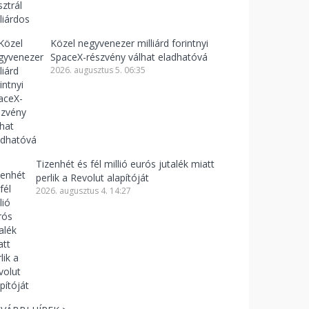
Közel negyvenezer milliárd forintnyi
SpaceX-részvény válhat eladhatóvá
2026. augusztus 5. 06:35
Tizenhét és fél millió eurós jutalék miatt
perlik a Revolut alapítóját
2026. augusztus 4. 14:27