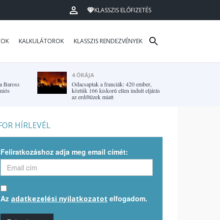
KLASSZIS ELŐFIZETÉS
TOK
KALKULÁTOROK
KLASSZIS RENDEZVÉNYEK
4 ÓRÁJA
 a Baross
Odacsaptak a franciák: 420 ember,
uniós
köztük 166 kiskorú ellen indult eljárás
az erdőtüzek miatt
OR HÍRLEVÉL
Feliratkozáshoz adja meg email címét:
Az
elfogadom.
adatkezelési nyilatkozatot