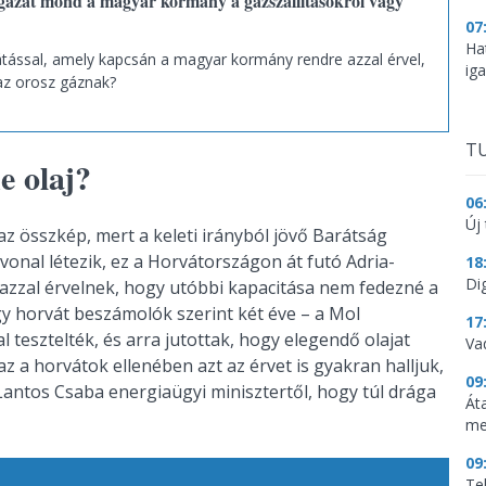
igazat mond a magyar kormány a gázszállításokról vagy
07
Ha
látással, amely kapcsán a magyar kormány rendre azzal érvel,
ig
 az orosz gáznak?
TU
e olaj?
06
Új 
az összkép, mert a keleti irányból jövő Barátság
útvonal létezik, ez a Horvátországon át futó Adria-
18
Dig
 azzal érvelnek, hogy utóbbi kapacitása nem fedezné a
y horvát beszámolók szerint két éve – a Mol
17
l tesztelték, és arra jutottak, hogy elegendő olajat
Va
z a horvátok ellenében azt az érvet is gyakran halljuk,
09
Lantos Csaba energiaügyi minisztertől, hogy túl drága
Át
me
09
Te