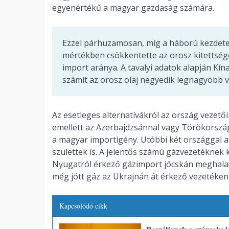
egyenértékű a magyar gazdaság számára.
Ezzel párhuzamosan, míg a háború kezdet
mértékben csökkentette az orosz kitettsé
import aránya. A tavalyi adatok alapján Kí
számít az orosz olaj negyedik legnagyobb 
Az esetleges alternatívákról az ország vezetőin
emellett az Azerbajdzsánnal vagy Törökországg
a magyar importigény. Utóbbi két országgal 
születtek is. A jelentős számú gázvezetéknek
Nyugatról érkező gázimport jócskán meghalad
még jött gáz az Ukrajnán át érkező vezetéken 
Kapcsolódó cikk