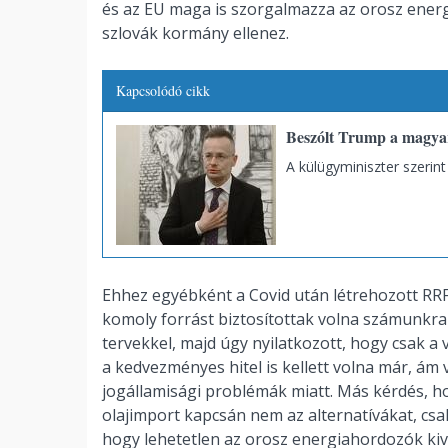
és az EU maga is szorgalmazza az orosz energ
szlovák kormány ellenez.
Kapcsolódó cikk
Beszólt Trump a magyar
A külügyminiszter szerin
Ehhez egyébként a Covid után létrehozott RRF (
komoly forrást biztosítottak volna számunkr
tervekkel, majd úgy nyilatkozott, hogy csak a
a kedvezményes hitel is kellett volna már, ám 
jogállamisági problémák miatt. Más kérdés, ho
olajimport kapcsán nem az alternatívákat, csak
hogy lehetetlen az orosz energiahordozók ki