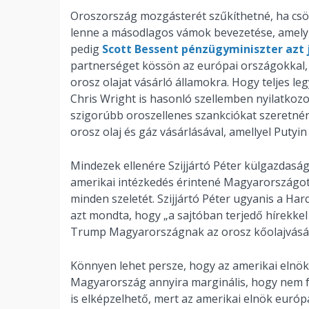
Oroszország mozgásterét szűkíthetné, ha csö
lenne a másodlagos vámok bevezetése, amelyrő
pedig
Scott Bessent pénzügyminiszter azt 
partnerséget kössön az európai országokkal, 
orosz olajat vásárló államokra. Hogy teljes le
Chris Wright is hasonló szellemben nyilatkozo
szigorúbb oroszellenes szankciókat szeretnén
orosz olaj és gáz vásárlásával, amellyel Putyi
Mindezek ellenére Szijjártó Péter külgazdaság
amerikai intézkedés érintené Magyarországot, 
minden szeletét. Szijjártó Péter ugyanis a 
azt mondta, hogy „a sajtóban terjedő hírekke
Trump Magyarországnak az orosz kőolajvásá
Könnyen lehet persze, hogy az amerikai elnök
Magyarország annyira marginális, hogy nem fo
is elképzelhető, mert az amerikai elnök európa