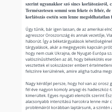
szerint ugyanakkor szó sincs korlátozásról, 
Természetesen semmi sem fekete és fehér, de a
korlátozás esetén sem lenne megoldhatatlan f
Úgy tűnik, bár igen lassan, de az amerikai el
agresszor Oroszország és annak vezetője, Vla
háborút. Így a béketárgyalások lehetőségének
tárgyalások, akár a megegyezés kapcsán próbá
hogy nem csak Ukrajna, de Nyugat-Európa sz
valószínűsíthetően az áll, hogy békekötés es
vesztettek el sokszázezer embert értelmetlenü
felszínre kerülnének, amire aligha tudna mego
Nagy kérdőjel persze, hogy hol van az orosz 
fél éve nagyon komoly anyagi és hadieszköz-t
kimerültek. Egyes nyugati elemzők szerint Ész
alacsonyabb intenzitású harcokra lenne már 
problémáiról korábban laptársunk, a szintén 