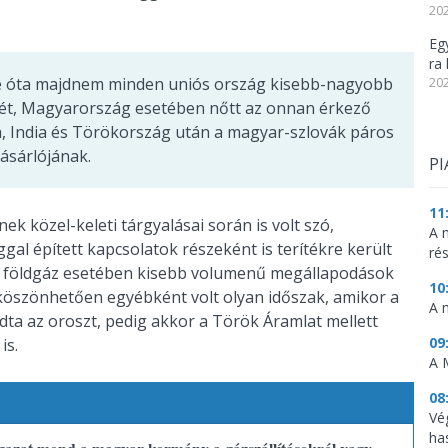
202
Eg
ra 
e óta majdnem minden uniós ország kisebb-nagyobb
202
gét, Magyarország esetében nőtt az onnan érkező
na, India és Törökország után a magyar-szlovák páros
vásárlójának.
PI
11
ek közel-keleti tárgyalásai során is volt szó,
A 
al épített kapcsolatok részeként is terítékre került
ré
a földgáz esetében kisebb volumenű megállapodások
10
 köszönhetően egyébként volt olyan időszak, amikor a
A 
ta az oroszt, pedig akkor a Török Áramlat mellett
09
is.
A 
08
Vé
ha