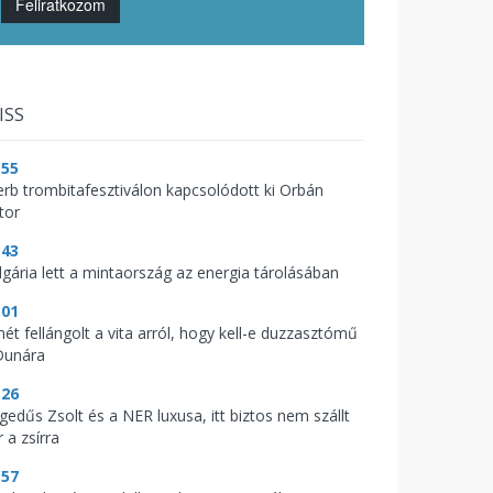
Feliratkozom
ISS
:55
erb trombitafesztiválon kapcsolódott ki Orbán
tor
:43
lgária lett a mintaország az energia tárolásában
:01
mét fellángolt a vita arról, hogy kell-e duzzasztómű
Dunára
:26
gedűs Zsolt és a NER luxusa, itt biztos nem szállt
 a zsírra
:57