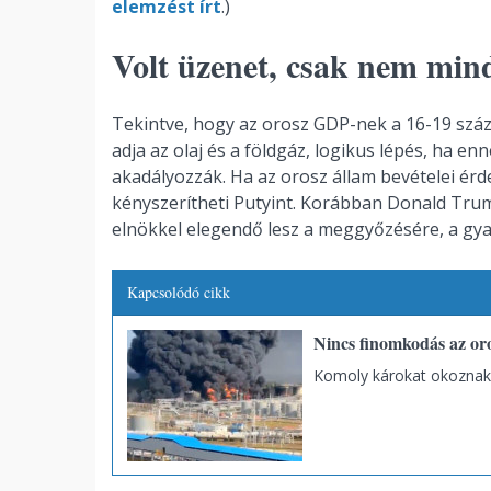
elemzést írt
.)
Volt üzenet, csak nem min
Tekintve, hogy az orosz GDP-nek a 16-19 száz
adja az olaj és a földgáz, logikus lépés, ha 
akadályozzák. Ha az orosz állam bevételei é
kényszerítheti Putyint. Korábban Donald Trum
elnökkel elegendő lesz a meggyőzésére, a gya
Kapcsolódó cikk
Nincs finomkodás az oro
Komoly károkat okoznak 