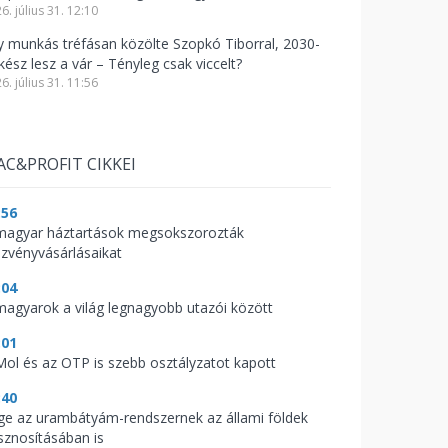
6. július 31. 12:10
y munkás tréfásan közölte Szopkó Tiborral, 2030-
kész lesz a vár – Tényleg csak viccelt?
6. július 31. 11:56
AC&PROFIT CIKKEI
:56
magyar háztartások megsokszorozták
szvényvásárlásaikat
:04
magyarok a világ legnagyobb utazói között
:01
Mol és az OTP is szebb osztályzatot kapott
:40
ge az urambátyám-rendszernek az állami földek
sznosításában is