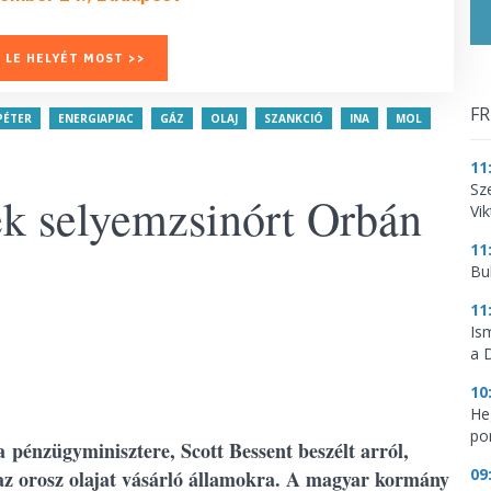
 LE HELYÉT MOST >>
FR
PÉTER
ENERGIAPIAC
GÁZ
OLAJ
SZANKCIÓ
INA
MOL
11
Sz
k selyemzsinórt Orbán
Vik
11
Bu
11
Is
a 
10
He
por
pénzügyminisztere, Scott Bessent beszélt arról,
09
az orosz olajat vásárló államokra. A magyar kormány