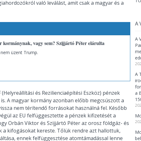
TO
iahordozókról való leválást, amit csak a magyar és a
A 
A 
 kormánynak, vagy sem? Szijjártó Péter elárulta
Pa
meg
t nem üzent Trump.
ed
202
A 
ir
fo
Helyreállítási és Rezilienciaépítési Eszköz) pénzek
a 
15
a is. A magyar kormány azonban előbb megcsúszott a
202
 vissza nem térítendő forrásokat használná fel. Később
végül az EU felfüggesztette a pénzek kifizetését a
Mo
202
gy Orbán Viktor és Szijjártó Péter az orosz földgáz- és
 a kifogásokat kereste. Tőlük rendre azt hallottuk,
Mo
váltása, ennek felfüggesztése atomtámadással lenne
be