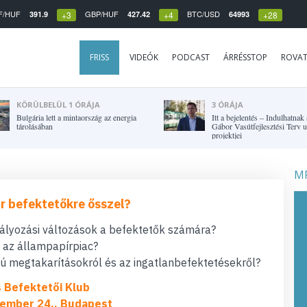
F/HUF
GBP/HUF
BTC/USD
391.9
427.42
64993
+3
+4
+28
FRISS
VIDEÓK
PODCAST
ÁRRÉSSTOP
ROVA
KÖRÜLBELÜL 1 ÓRÁJA
3 ÓRÁJA
Bulgária lett a mintaország az energia
Itt a bejelentés – Indulhatnak
tárolásában
Gábor Vasútfejlesztési Terv 
projektjei
MF
r befektetőkre ősszel?
bályozási változások a befektetők számára?
t az állampapírpiac?
 megtakarításokról és az ingatlanbefektetésekről?
s Befektetői Klub
ember 24., Budapest