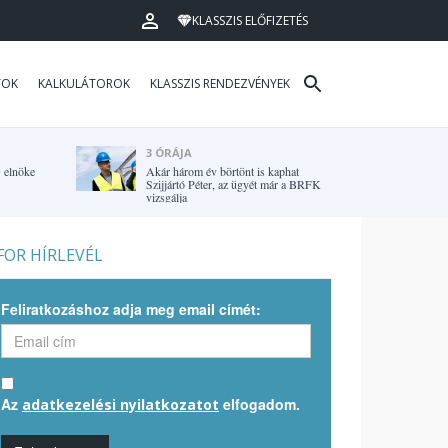
KLASSZIS ELŐFIZETÉS
TOK
KALKULÁTOROK
KLASSZIS RENDEZVÉNYEK
3 ÓRÁJA
G elnöke
Akár három év börtönt is kaphat
Szijjártó Péter, az ügyét már a BRFK
vizsgálja
OR HÍRLEVÉL
Feliratkozáshoz adja meg email címét:
Az
elfogadom.
adatkezelési nyilatkozatot