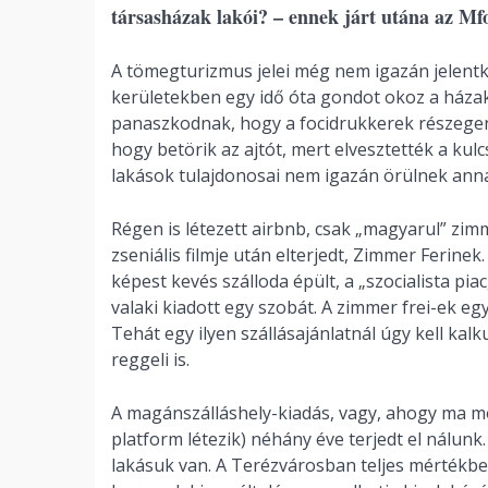
társasházak lakói? – ennek járt utána az Mf
A tömegturizmus jelei még nem igazán jelentke
kerületekben egy idő óta gondot okoz a házak
panaszkodnak, hogy a focidrukkerek részegen 
hogy betörik az ajtót, mert elvesztették a k
lakások tulajdonosai nem igazán örülnek anna
Régen is létezett airbnb, csak „magyarul” zi
zseniális filmje után elterjedt, Zimmer Ferinek
képest kevés szálloda épült, a „szocialista pia
valaki kiadott egy szobát. A zimmer frei-ek eg
Tehát egy ilyen szállásajánlatnál úgy kell kalk
reggeli is.
A magánszálláshely-kiadás, vagy, ahogy ma mo
platform létezik) néhány éve terjedt el nálun
lakásuk van. A Terézvárosban teljes mértékben