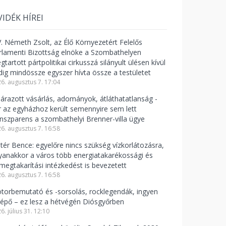
VIDÉK HÍREI
V. Németh Zsolt, az Élő Környezetért Felelős
rlamenti Bizottság elnöke a Szombathelyen
tartott pártpolitikai cirkusszá silányult ülésen kívül
dig mindössze egyszer hívta össze a testületet
6. augusztus 7. 17:04
lárazott vásárlás, adományok, átláthatatlanság -
r az egyházhoz került semennyire sem lett
anszparens a szombathelyi Brenner-villa ügye
6. augusztus 7. 16:58
ntér Bence: egyelőre nincs szükség vízkorlátozásra,
yanakkor a város több energiatakarékossági és
zmegtakarítási intézkedést is bevezetett
6. augusztus 7. 16:58
torbemutató és -sorsolás, rocklegendák, ingyen
lépő – ez lesz a hétvégén Diósgyőrben
6. július 31. 12:10