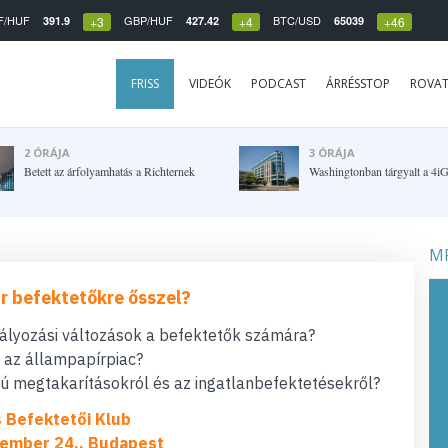
F/HUF
GBP/HUF
BTC/USD
391.9
427.42
65039
+3
+4
+46
FRISS
VIDEÓK
PODCAST
ÁRRÉSSTOP
ROVA
2 ÓRÁJA
3 ÓRÁJA
Betett az árfolyamhatás a Richternek
Washingtonban tárgyalt a 4i
MF
r befektetőkre ősszel?
bályozási változások a befektetők számára?
t az állampapírpiac?
 megtakarításokról és az ingatlanbefektetésekről?
s Befektetői Klub
ember 24., Budapest