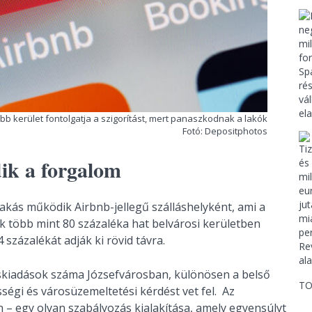
bb kerület fontolgatja a szigorítást, mert panaszkodnak a lakók
Fotó: Depositphotos
dik a forgalom
akás működik Airbnb-jellegű szálláshelyként, ami a
-k több mint 80 százaléka hat belvárosi kerületben
százalékát adják ki rövid távra.
áskiadások száma Józsefvárosban, különösen a belső
TO
égi és városüzemeltetési kérdést vet fel. Az
 – egy olyan szabályozás kialakítása, amely egyensúlyt