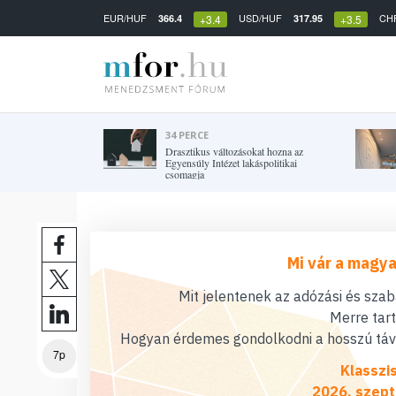
EUR/HUF
USD/HUF
CH
366.4
317.95
+3.4
+3.5
34 PERCE
Drasztikus változásokat hozna az
Egyensúly Intézet lakáspolitikai
csomagja
Mi vár a magya
Mit jelentenek az adózási és sza
Merre tar
Hogyan érdemes gondolkodni a hosszú távú
7p
Klasszi
2026. szept