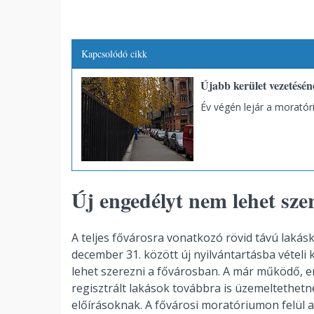
Kapcsolódó cikk
Újabb kerület vezetéséne
Év végén lejár a moratór
Új engedélyt nem lehet sze
A teljes fővárosra vonatkozó rövid távú lakás
december 31. között új nyilvántartásba vételi
lehet szerezni a fővárosban. A már működő, e
regisztrált lakások továbbra is üzemeltethe
előírásoknak. A fővárosi moratóriumon felül a