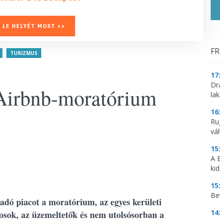
 LE HELYÉT MOST >>
FR
TURIZMUS
17
Dr
 Airbnb-moratórium
la
16
Ru
vá
15
A 
ki
15
Be
adó piacot a moratórium, az egyes kerületi
14
nosok, az üzemeltetők és nem utolsósorban a