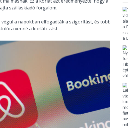
át ma másnak. Ez a korlát azt eredményezte, hogy a
jta szálláskiadó forgalom.
 végül a napokban elfogadták a szigorítást, és több
ntolóra venné a korlátozást.