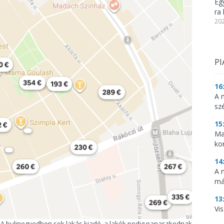
Eg
ra 
202
PI
16
A 
sz
15
Ma
ko
14
A 
má
13
Vis
A bulinegyedben sok lakás kiadó, a lakók pedig panaszkodnak