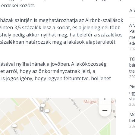
s érdekei között.
A 
sasházak szintjén is meghatározhatja az Airbnb-szállások
A 
nten 3,5 százalék lesz a korlát, és a jelenleginél több
Pa
láshely pedig akkor nyílhat meg, ha belefér a százalékos
meg
zázalékban határozzák meg a lakások alapterületét
ed
202
Tú
ulásával nyílhatnának a jövőben. A lakóközösség
bá
t arról, hogy az önkormányzatnak jelzi, a
tr
202
s jogos igény, hogy legyen feltüntetve, hol lehet
Pi
ug
ví
202
Mo
be
202