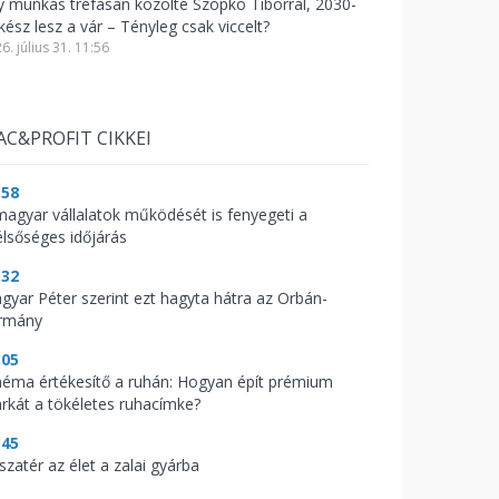
y munkás tréfásan közölte Szopkó Tiborral, 2030-
kész lesz a vár – Tényleg csak viccelt?
6. július 31. 11:56
AC&PROFIT CIKKEI
:58
magyar vállalatok működését is fenyegeti a
élsőséges időjárás
:32
gyar Péter szerint ezt hagyta hátra az Orbán-
rmány
:05
néma értékesítő a ruhán: Hogyan épít prémium
rkát a tökéletes ruhacímke?
:45
szatér az élet a zalai gyárba