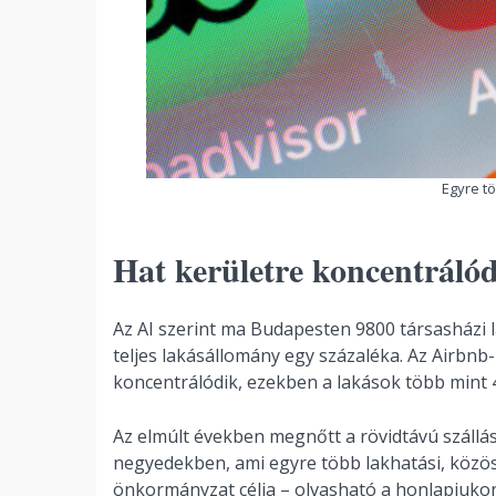
Egyre tö
Hat kerületre koncentráló
Az AI szerint ma Budapesten 9800 társasházi l
teljes lakásállomány egy százaléka. Az Airbnb
koncentrálódik, ezekben a lakások több mint 4 
Az elmúlt években megnőtt a rövidtávú száll
negyedekben, ami egyre több lakhatási, közöss
önkormányzat célja – olvasható a honlapjukon