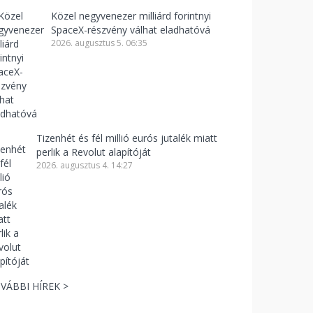
Közel negyvenezer milliárd forintnyi
SpaceX-részvény válhat eladhatóvá
2026. augusztus 5. 06:35
Tizenhét és fél millió eurós jutalék miatt
perlik a Revolut alapítóját
2026. augusztus 4. 14:27
VÁBBI HÍREK >