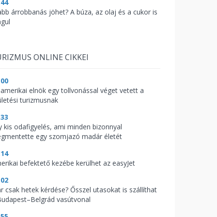
:44
abb árrobbanás jöhet? A búza, az olaj és a cukor is
águl
RIZMUS ONLINE CIKKEI
:00
 amerikai elnök egy tollvonással véget vetett a
ületési turizmusnak
:33
y kis odafigyelés, ami minden bizonnyal
gmentette egy szomjazó madár életét
:14
erikai befektető kezébe kerülhet az easyJet
:02
r csak hetek kérdése? Ősszel utasokat is szállíthat
Budapest–Belgrád vasútvonal
:55