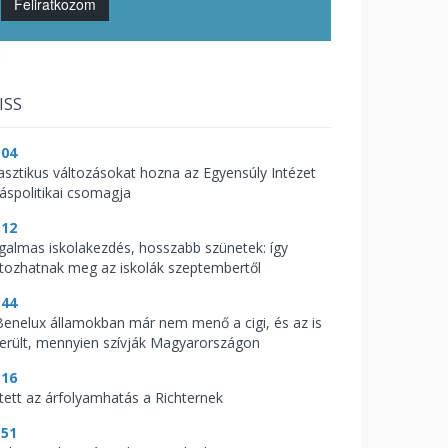
Feliratkozom
ISS
:04
asztikus változásokat hozna az Egyensúly Intézet
káspolitikai csomagja
:12
galmas iskolakezdés, hosszabb szünetek: így
ltozhatnak meg az iskolák szeptembertől
:44
Benelux államokban már nem menő a cigi, és az is
derült, mennyien szívják Magyarországon
:16
tett az árfolyamhatás a Richternek
:51