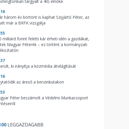
shingtonban tárgyalt a 4iG elnöke
:16
ár három év börtönt is kaphat Szijjártó Péter, az
yét már a BRFK vizsgálja
:55
 milliárd forint feletti kár érheti idén a gazdákat,
ptek Magyar Péterék – ez történt a kormányzati
jékoztatón
:37
erült, ki irányítja a közmédia átvilágítását
:16
lytatódik az áreső a benzinkutakon
:53
gyar Péter beszámolt a Védelmi Munkacsoport
ntéseiről
100
LEGGAZDAGABB