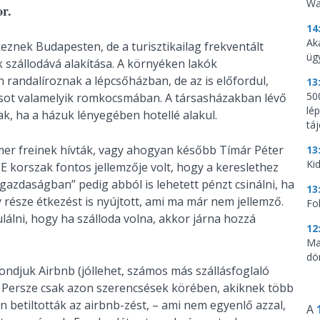
Wa
or.
14
Ak
znek Budapesten, de a turisztikailag frekventált
üg
 szállodává alakítása. A környéken lakók
randalíroznak a lépcsőházban, de az is előfordul,
13
500
ulcsot valamelyik romkocsmában. A társasházakban lévő
lé
k, ha a házuk lényegében hotellé alakul.
tá
mmer freinek hívták, vagy ahogyan később Tímár Péter
13
Kid
. E korszak fontos jellemzője volt, hogy a kereslethez
cgazdaságban” pedig abból is lehetett pénzt csinálni, ha
13
y része étkezést is nyújtott, ami ma már nem jellemző.
Fo
ulálni, hogy ha szálloda volna, akkor járna hozzá
12
Ma
dö
ndjuk Airbnb (jóllehet, számos más szállásfoglaló
k. Persze csak azon szerencsések körében, akiknek több
 betiltották az airbnb-zést, – ami nem egyenlő azzal,
A