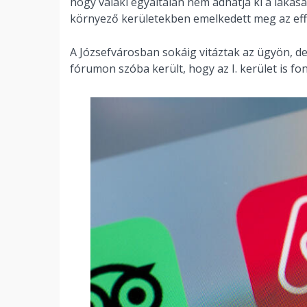
hogy valaki egyáltalán nem adhatja ki a lakás
környező kerületekben emelkedett meg az effa
A Józsefvárosban sokáig vitáztak az ügyön, de
fórumon szóba került, hogy az I. kerület is fo