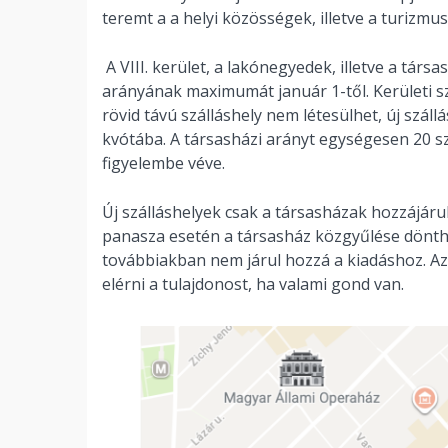
teremt a a helyi közösségek, illetve a turizmu
A VIII. kerület, a lakónegyedek, illetve a tár
arányának maximumát január 1-től. Kerületi szi
rövid távú szálláshely nem létesülhet, új szál
kvótába. A társasházi arányt egységesen 20 s
figyelembe véve.
Új szálláshelyek csak a társasházak hozzájár
panasza esetén a társasház közgyűlése dönthe
továbbiakban nem járul hozzá a kiadáshoz. Az i
elérni a tulajdonost, ha valami gond van.