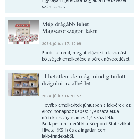
Egy olyan ígéretcsomaggal, amire kevesen
számítanak.
Még drágább lehet
Magyarországon lakni
2024. július 17. 10:09
Fordul a trend, megint előzheti a lakhatási
költségek emelkedése a bérek növekedését.
Hihetetlen, de még mindig tudott
drágulni az albérlet
2024. július 16. 10:57
Tovább emelkedtek júniusban a lakbérek: az
előző hónaphoz képest 1,9 százalékkal
nőttek országosan és 1,6 százalékkal
Budapesten - derül ki a Központi Statisztikai
Hivatal (KSH) és az ingatlan.com
lakbérindexéből.