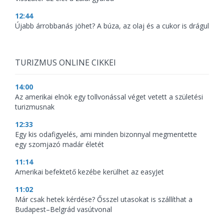
12:44
Újabb árrobbanás jöhet? A búza, az olaj és a cukor is drágul
TURIZMUS ONLINE CIKKEI
14:00
Az amerikai elnök egy tollvonással véget vetett a születési
turizmusnak
12:33
Egy kis odafigyelés, ami minden bizonnyal megmentette
egy szomjazó madár életét
11:14
Amerikai befektető kezébe kerülhet az easyJet
11:02
Már csak hetek kérdése? Ősszel utasokat is szállíthat a
Budapest–Belgrád vasútvonal