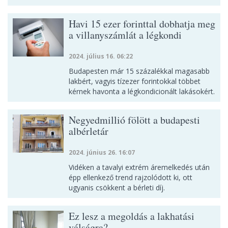
Havi 15 ezer forinttal dobhatja meg
a villanyszámlát a légkondi
2024. július 16. 06:22
Budapesten már 15 százalékkal magasabb
lakbért, vagyis tízezer forintokkal többet
kérnek havonta a légkondicionált lakásokért.
Negyedmillió fölött a budapesti
albérletár
2024. június 26. 16:07
Vidéken a tavalyi extrém áremelkedés után
épp ellenkező trend rajzolódott ki, ott
ugyanis csökkent a bérleti díj.
Ez lesz a megoldás a lakhatási
válságra?