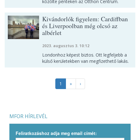
közölte pénteken az Otthon Centrum.
Kivándorlók figyelem: Cardiffban
és Liverpoolban még olcsó az
albérlet
2023. augusztus 3. 10:12
Londonhoz képest biztos. Ott legfeljebb a
külső kerületekben van megfizethető lakás.
1
»
›
MFOR HÍRLEVÉL
Feliratkozáshoz adja meg email címét: