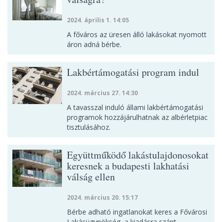
2024. április 1. 14:05
A főváros az üresen álló lakásokat nyomott
áron adná bérbe.
Lakbértámogatási program indul
2024. március 27. 14:30
A tavasszal induló állami lakbértámogatási
programok hozzájárulhatnak az albérletpiac
tisztulásához.
Együttműködő lakástulajdonosokat
keresnek a budapesti lakhatási
válság ellen
2024. március 20. 15:17
Bérbe adható ingatlanokat keres a Fővárosi
Lakásügynökség, a kiadásra szánt