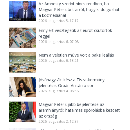
Az Amnesty szerint nincs rendben, ha
Magyar Péter dönt arról, hogy ki dolgozhat
a közmédiánál
2026. augusztus 5. 17:17
Ennyiért vesztegetik az eurót csütörtök
reggel
2026. augusztus 6. 07:08
Nem a véletlen műve volt a paksi leállás
2026. augusztus 6. 13:21
Jóváhagyták: kész a Tisza-kormány
jelentése, Orbán Anitán a sor
2026. augusztus 4. 06:58
Magyar Péter újabb bejelentése az
áramhiányról: hatalmas spórolásba kezdett
az ország
2026. augusztus 2. 12:37