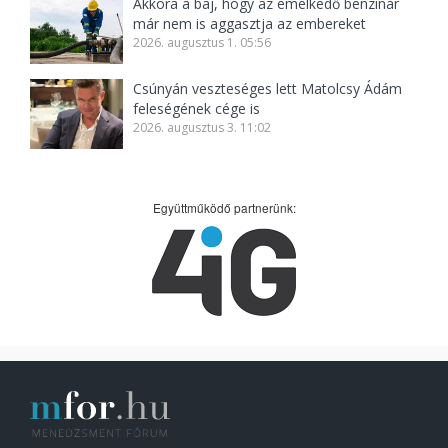
Akkora a baj, hogy az emelkedő benzinár
már nem is aggasztja az embereket
2026. augusztus 1. 05:56
Csúnyán veszteséges lett Matolcsy Ádám
feleségének cége is
2026. augusztus 3. 11:02
Együttműködő partnerünk: