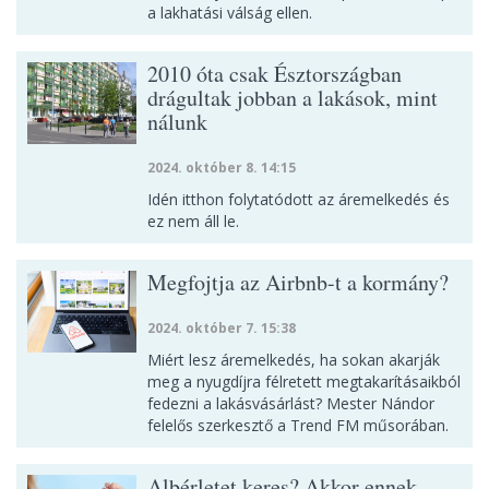
a lakhatási válság ellen.
2010 óta csak Észtországban
drágultak jobban a lakások, mint
nálunk
2024. október 8. 14:15
Idén itthon folytatódott az áremelkedés és
ez nem áll le.
Megfojtja az Airbnb-t a kormány?
2024. október 7. 15:38
Miért lesz áremelkedés, ha sokan akarják
meg a nyugdíjra félretett megtakarításaikból
fedezni a lakásvásárlást? Mester Nándor
felelős szerkesztő a Trend FM műsorában.
Albérletet keres? Akkor ennek