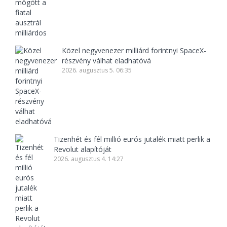
Közel negyvenezer milliárd forintnyi SpaceX-
részvény válhat eladhatóvá
2026. augusztus 5. 06:35
Tizenhét és fél millió eurós jutalék miatt perlik a
Revolut alapítóját
2026. augusztus 4. 14:27