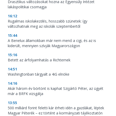
Drasztikus változásokat hozna az Egyensúly Intézet
lakáspolitikai csomagja
16:12
Rugalmas iskolakezdés, hosszabb szünetek: így
változhatnak meg az iskolák szeptembertől
15:44
A Benelux államokban már nem menő a cigi, és az is
kiderült, mennyien szívják Magyarországon
15:16
Betett az árfolyamhatás a Richternek
14:51
Washingtonban tárgyalt a 4iG elnöke
14:16
Akár három év börtönt is kaphat Szijjártó Péter, az ügyét
már a BRFK vizsgálja
13:55
500 milliárd forint feletti kár érheti idén a gazdákat, léptek
Magyar Péterék – ez történt a kormányzati tájékoztatón