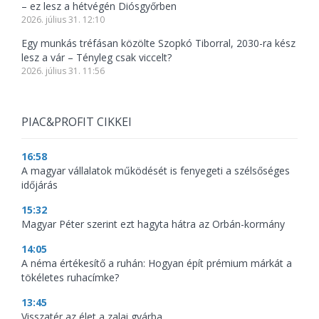
– ez lesz a hétvégén Diósgyőrben
2026. július 31. 12:10
Egy munkás tréfásan közölte Szopkó Tiborral, 2030-ra kész
lesz a vár – Tényleg csak viccelt?
2026. július 31. 11:56
PIAC&PROFIT CIKKEI
16:58
A magyar vállalatok működését is fenyegeti a szélsőséges
időjárás
15:32
Magyar Péter szerint ezt hagyta hátra az Orbán-kormány
14:05
A néma értékesítő a ruhán: Hogyan épít prémium márkát a
tökéletes ruhacímke?
13:45
Visszatér az élet a zalai gyárba