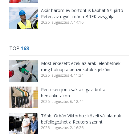
Akár három év börtönt is kaphat Szijjártó
Péter, az ügyét már a BRFK vizsgálja
2026. augusztus 7. 14:16
TOP
168
Most érkezett: ezek az árak jelenhetnek
meg holnap a benzinkutak kijelzőin
2026. augusztus 4. 11:24
Pénteken jön csak az igazi buli a
benzinkutakon
2026. augusztus 6. 12:44
Több, Orbán Viktorhoz közeli vállalatnak
befellegezhet a Reuters szerint
2026. augusztus 2. 16:26