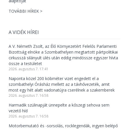
TOVÁBBI HÍREK >
A VIDÉK HÍREI
A V. Németh Zsolt, az Élő Környezetért Felelős Parlamenti
Bizottság elnöke a Szombathelyen megtartott pártpolitikai
cirkusszá silányult ülés után eddig mindössze egyszer hívta
össze a testületet
2026. augusztus 7. 17:41
Naponta közel 200 köbméter vizet engedett el a
szombathelyi Órásház mellett az a távhővezeték, amit
most egy hét alatt vadonatújra cserélnek a szakemberek
2026. augusztus 7. 16:58
Harmadik szülinapját ünnepelte a kőszegi sehova sem
vezető híd
2026. augusztus 7. 16:58
Motorbemutató és -sorsolás, rocklegendák, ingyen belépő